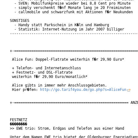
  - SVEN: Mobilfunkpreise wieder bei 8,8 Cent pro Minute

  - simply verschenkt f�nf Monate lang je 20 Freiminuten

  - callmobile und schwarzfunk mit Aktionen f�r Neukunden

SONSTIGES

  - Handy statt Parkschein in K�ln und Hamburg

  - Statistik: Internet-Nutzung im Jahr 2007 billiger

------------------------------------------------------------
+-==========================================================
 Alice Fun: Doppel-Flatrate weiterhin f�r 29,90 Euro*

 + Telefon- und Internetanschluss

 + Festnetz- und DSL-Flatrate

 weiterhin f�r 29,90 Euro/monatlich*

 Alice gibts in immer mehr Anschlussgebieten.

 Hier pr�fen: 
http://go.tarif4you.de/go.php?s=AliceFun
+-===================================================== ANZE
FESTNETZ

��������

>> EWE trio: Strom, Erdgas und Telefon aus einer Hand

Unter dem Namen EWE trio bietet der Oldenburger Energiediens