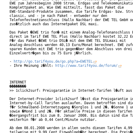
EWE zum Jahresbeginn 2008 Strom, Erdgas und Telekommunikatio
Komplettpaket an. Wie EWE mitteilt, fasst das Paket die

EWE-Standard-Produkte zusammen, die Tarife Erdgas- bzw. Stro
classic, und - je nach Paket - entweder nur den

Telefonfestnetzanschluss (Hallo Nachbar) der EWE TEL GmbH od
zus�tzlich auch das Internetpaket DSL maxi.      

Das Paket �EWE trio fon� mit einem Analog-Telefonanschluss E
direct im Tarif EWE TEL Plus (Hallo Nachbar) kostet 32,22 Eu
F�r das Paket �EWE trio DSL� mit dem EWE TEL DSLmaxi mit

Analog-Anschluss werden 40,13 Euro/Monat berechnet. EWE zufo
sparen Kunden mit EWE trio gegen�ber dem Abschluss von drei

Einzelvertr�gen bis zu 75 Euro j�hrlich.     

- 
http://go.tarif4you.de/go.php?a=EWETEL
- Ihre Meinung z�hlt: 
http://www.tarif4you.de/forum/
INTERNET

��������

>> 1click2surf: Preisgarantie in Internet-Tarifen l�uft aus

Der Internet-Provider 1click2surf l�sst die Preisgarantie in
Internet-by-Call Tarifen auslaufen. Davon betroffen sind die
f�r Schmalband-Internetzugang �Sorglos 1 und 2�, �Sonne 1 un
sowie �Mond 1 und 2�. F�r aktuelle Preise in diesen Tarifen 
�bergangsfrist bis zum 8. Januar 2008. Bis dahin sind die Ta
weiterhin f�r ab 0,44 Cent/Minute nutzbar.

Ab dem 08.01.2008 werden in allen sechs diesen Tarifen 4,99 
teilweise mit 9,99 Cent Einwahlgeb�hr berechnet. Die Preis�n