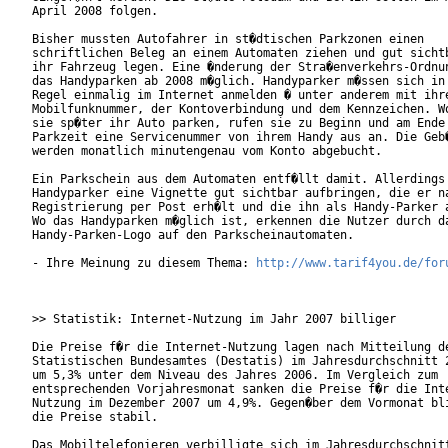
April 2008 folgen. 

Bisher mussten Autofahrer in st�dtischen Parkzonen einen

schriftlichen Beleg an einem Automaten ziehen und gut sichtb
ihr Fahrzeug legen. Eine �nderung der Stra�enverkehrs-Ordnun
das Handyparken ab 2008 m�glich. Handyparker m�ssen sich in 
Regel einmalig im Internet anmelden � unter anderem mit ihre
Mobilfunknummer, der Kontoverbindung und dem Kennzeichen. Wo
sie sp�ter ihr Auto parken, rufen sie zu Beginn und am Ende 
Parkzeit eine Servicenummer von ihrem Handy aus an. Die Geb�
werden monatlich minutengenau vom Konto abgebucht.

Ein Parkschein aus dem Automaten entf�llt damit. Allerdings 
Handyparker eine Vignette gut sichtbar aufbringen, die er na
Registrierung per Post erh�lt und die ihn als Handy-Parker a
Wo das Handyparken m�glich ist, erkennen die Nutzer durch da
Handy-Parken-Logo auf den Parkscheinautomaten.

- Ihre Meinung zu diesem Thema: 
http://www.tarif4you.de/for
>> Statistik: Internet-Nutzung im Jahr 2007 billiger

Die Preise f�r die Internet-Nutzung lagen nach Mitteilung de
Statistischen Bundesamtes (Destatis) im Jahresdurchschnitt 2
um 5,3% unter dem Niveau des Jahres 2006. Im Vergleich zum

entsprechenden Vorjahresmonat sanken die Preise f�r die Inte
Nutzung im Dezember 2007 um 4,9%. Gegen�ber dem Vormonat bli
die Preise stabil.

Das Mobiltelefonieren verbilligte sich im Jahresdurchschnitt