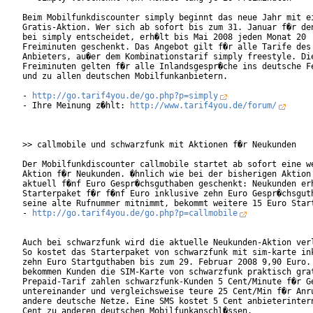
Beim Mobilfunkdiscounter simply beginnt das neue Jahr mit ei
Gratis-Aktion. Wer sich ab sofort bis zum 31. Januar f�r den
bei simply entscheidet, erh�lt bis Mai 2008 jeden Monat 20

Freiminuten geschenkt. Das Angebot gilt f�r alle Tarife des

Anbieters, au�er dem Kombinationstarif simply freestyle. Die
Freiminuten gelten f�r alle Inlandsgespr�che ins deutsche Fe
und zu allen deutschen Mobilfunkanbietern.      

- 
http://go.tarif4you.de/go.php?p=simply
- Ihre Meinung z�hlt: 
http://www.tarif4you.de/forum/
>> callmobile und schwarzfunk mit Aktionen f�r Neukunden

Der Mobilfunkdiscounter callmobile startet ab sofort eine we
Aktion f�r Neukunden. �hnlich wie bei der bisherigen Aktion 
aktuell f�nf Euro Gespr�chsguthaben geschenkt: Neukunden erh
Starterpaket f�r f�nf Euro inklusive zehn Euro Gespr�chsguth
seine alte Rufnummer mitnimmt, bekommt weitere 15 Euro Start
- 
http://go.tarif4you.de/go.php?p=callmobile
Auch bei schwarzfunk wird die aktuelle Neukunden-Aktion verl
So kostet das Starterpaket von schwarzfunk mit sim-karte ink
zehn Euro Startguthaben bis zum 29. Februar 2008 9,90 Euro. 
bekommen Kunden die SIM-Karte von schwarzfunk praktisch grat
Prepaid-Tarif zahlen schwarzfunk-Kunden 5 Cent/Minute f�r Ge
untereinander und vergleichsweise teure 25 Cent/Min f�r Anru
andere deutsche Netze. Eine SMS kostet 5 Cent anbieterintern
Cent zu anderen deutschen Mobilfunkanschl�ssen.       
