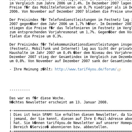
im Vergleich zum Jahre 2006 um 2,4%. Im Dezember 2007 lagen 
Preise f�r das Mobiltelefonieren um 0,7% niedriger als im De
2006. Von November auf Dezember 2007 blieben die Preise unve
Der Preisindex f�r Telefondienstleistungen im Festnetz lag i
2007 gegen�ber dem Jahr 2006 um 1,7% h�her. Im Dezember 2007
stiegen die Preise f�r das Telefonieren im Festnetz im Vergl
zum entsprechenden Vorjahresmonat um 1,7%. Gegen�ber dem Vor
fielen die Preise um 0,3%.

Der Preisindex f�r Telekommunikationsdienstleistungen insges
(Festnetz, Mobilfunk und Internet) lag aus Sicht der private
Haushalte im Jahr 2007 um 0,4% �ber dem Niveau des Vorjahres
Dezember 2007 stieg der Gesamtindex im Vergleich zum Dezembe
um 0,8%. Von November auf Dezember 2007 sank der Gesamtindex
- Ihre Meinung z�hlt: 
http://www.tarif4you.de/forum/
----------

Das war es f�r diese Woche.

N�chtes Newsletter erscheint am 13. Januar 2008.

+-==========================================================
| Dies ist kein SPAM! Sie erhalten diesen Newsletter, da Sie
| jemand, der Sie kennt, diesen auf Ihre E-Mail-Adresse abon
| hat. Sie k�nnen tarif4you.de Newsletter auf unserer Homepa
| Bereich �Service� abonnieren bzw. abbestellen.            
+-==========================================================