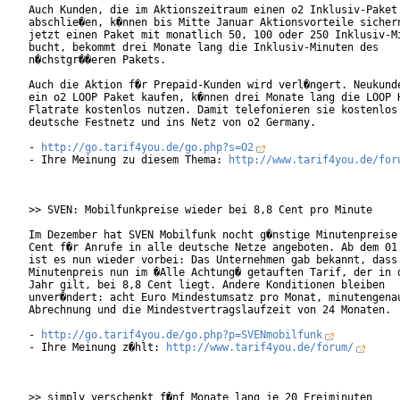
Auch Kunden, die im Aktionszeitraum einen o2 Inklusiv-Paket 
abschlie�en, k�nnen bis Mitte Januar Aktionsvorteile sichern
jetzt einen Paket mit monatlich 50, 100 oder 250 Inklusiv-Mi
bucht, bekommt drei Monate lang die Inklusiv-Minuten des

n�chstgr��eren Pakets.

Auch die Aktion f�r Prepaid-Kunden wird verl�ngert. Neukunde
ein o2 LOOP Paket kaufen, k�nnen drei Monate lang die LOOP H
Flatrate kostenlos nutzen. Damit telefonieren sie kostenlos 
deutsche Festnetz und ins Netz von o2 Germany.

- 
http://go.tarif4you.de/go.php?s=O2
- Ihre Meinung zu diesem Thema: 
http://www.tarif4you.de/for
>> SVEN: Mobilfunkpreise wieder bei 8,8 Cent pro Minute

Im Dezember hat SVEN Mobilfunk nocht g�nstige Minutenpreise 
Cent f�r Anrufe in alle deutsche Netze angeboten. Ab dem 01.
ist es nun wieder vorbei: Das Unternehmen gab bekannt, dass 
Minutenpreis nun im �Alle Achtung� getauften Tarif, der in d
Jahr gilt, bei 8,8 Cent liegt. Andere Konditionen bleiben

unver�ndert: acht Euro Mindestumsatz pro Monat, minutengenau
Abrechnung und die Mindestvertragslaufzeit von 24 Monaten.  
- 
http://go.tarif4you.de/go.php?p=SVENmobilfunk
- Ihre Meinung z�hlt: 
http://www.tarif4you.de/forum/
>> simply verschenkt f�nf Monate lang je 20 Freiminuten
