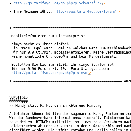
- 
http://go.tarif4you.de/go.php?p=Schwarzfunk
- Ihre Meinung z�hlt: 
http://www.tarif4you.de/forum/
+-==========================================================
 Mobiltelefonieren zum Discountpreis!

 simyo macht es Ihnen einfach:

 Ein Preis. Egal wann. Egal in welches Netz. Deutschlandweit
 F�r nur 9,9 Ct./Min. mobiltelefonieren. Keine Vertragsbindu
 keine monatliche Grundgeb�hr und kein Mindestumsatz.

 Bestellen Sie bis zum 31.01. Ihr simyo Starter Set

 f�r nur 9,90 Euro inkl. 10,- Euro Startguthaben:

http://go.tarif4you.de/go.php?p=simyo
+-===================================================== ANZE
SONSTIGES

���������

>> Handy statt Parkschein in K�ln und Hamburg

Autofahrer k�nnen k�nftig das sogenannte Handy-Parken nutzen
Wie der Bundesverband Informationswirtschaft, Telekommunikat
neue Medien (BITKOM) mitteilte, soll das neue Verfahren nach
Feldversuchen ab Februar zuerst in den St�dten K�ln und Hamb
eingef�hrt werden. Die St�dte Potsdam und Berlin sollen im M