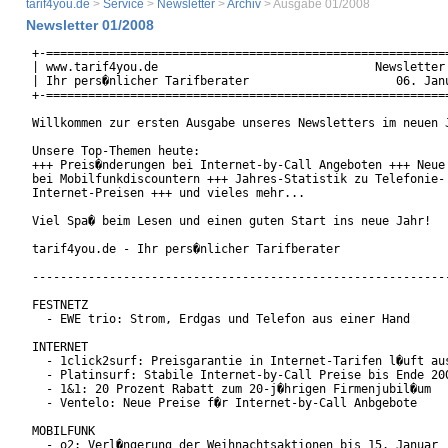
tarif4you.de
>
Service
>
Newsletter
>
Archiv
> Ausgabe 01/2008
Newsletter 01/2008
+-==========================================================
| www.tarif4you.de                               Newsletter 
| Ihr pers�nlicher Tarifberater                     06. Janu
+-==========================================================
Willkommen zur ersten Ausgabe unseres Newsletters im neuen J
Unsere Top-Themen heute:

+++ Preis�nderungen bei Internet-by-Call Angeboten +++ Neue 
bei Mobilfunkdiscountern +++ Jahres-Statistik zu Telefonie- 
Internet-Preisen +++ und vieles mehr...

Viel Spa� beim Lesen und einen guten Start ins neue Jahr!

tarif4you.de - Ihr pers�nlicher Tarifberater

------------------------------------------------------------
FESTNETZ

  - EWE trio: Strom, Erdgas und Telefon aus einer Hand

INTERNET

  - 1click2surf: Preisgarantie in Internet-Tarifen l�uft aus
  - Platinsurf: Stabile Internet-by-Call Preise bis Ende 200
  - 1&1: 20 Prozent Rabatt zum 20-j�hrigen Firmenjubil�um

  - Ventelo: Neue Preise f�r Internet-by-Call Anbgebote

MOBILFUNK

  - o2: Verl�ngerung der Weihnachtsaktionen bis 15. Januar
