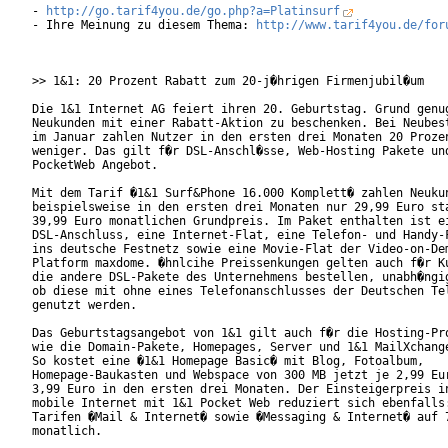
- 
http://go.tarif4you.de/go.php?a=Platinsurf
- Ihre Meinung zu diesem Thema: 
http://www.tarif4you.de/for
>> 1&1: 20 Prozent Rabatt zum 20-j�hrigen Firmenjubil�um

Die 1&1 Internet AG feiert ihren 20. Geburtstag. Grund genug
Neukunden mit einer Rabatt-Aktion zu beschenken. Bei Neubest
im Januar zahlen Nutzer in den ersten drei Monaten 20 Prozen
weniger. Das gilt f�r DSL-Anschl�sse, Web-Hosting Pakete und
PocketWeb Angebot.    

Mit dem Tarif �1&1 Surf&Phone 16.000 Komplett� zahlen Neukun
beispielsweise in den ersten drei Monaten nur 29,99 Euro sta
39,99 Euro monatlichen Grundpreis. Im Paket enthalten ist ei
DSL-Anschluss, eine Internet-Flat, eine Telefon- und Handy-F
ins deutsche Festnetz sowie eine Movie-Flat der Video-on-Dem
Platform maxdome. �hnlcihe Preissenkungen gelten auch f�r Ku
die andere DSL-Pakete des Unternehmens bestellen, unabh�ngig
ob diese mit ohne eines Telefonanschlusses der Deutschen Tel
genutzt werden. 

Das Geburtstagsangebot von 1&1 gilt auch f�r die Hosting-Pro
wie die Domain-Pakete, Homepages, Server und 1&1 MailXchange
So kostet eine �1&1 Homepage Basic� mit Blog, Fotoalbum,

Homepage-Baukasten und Webspace von 300 MB jetzt je 2,99 Eur
3,99 Euro in den ersten drei Monaten. Der Einsteigerpreis in
mobile Internet mit 1&1 Pocket Web reduziert sich ebenfalls:
Tarifen �Mail & Internet� sowie �Messaging & Internet� auf 7
monatlich.       
