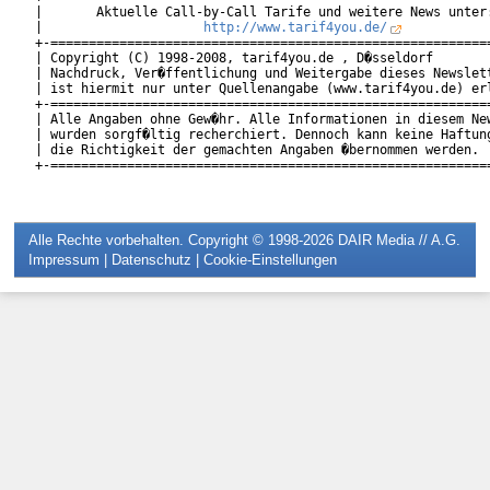
|       Aktuelle Call-by-Call Tarife und weitere News unter:
|                     
http://www.tarif4you.de/
           
+-==========================================================
| Copyright (C) 1998-2008, tarif4you.de , D�sseldorf        
| Nachdruck, Ver�ffentlichung und Weitergabe dieses Newslett
| ist hiermit nur unter Quellenangabe (www.tarif4you.de) erl
+-==========================================================
| Alle Angaben ohne Gew�hr. Alle Informationen in diesem New
| wurden sorgf�ltig recherchiert. Dennoch kann keine Haftung
| die Richtigkeit der gemachten Angaben �bernommen werden.  
+-==========================================================
Alle Rechte vorbehalten. Copyright © 1998-2026
DAIR Media // A.G.
Impressum
|
Datenschutz
|
Cookie-Einstellungen