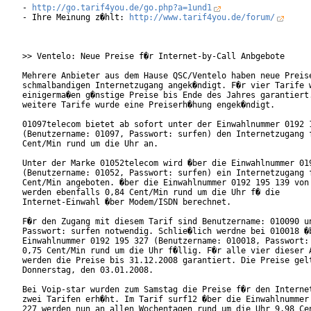
- 
http://go.tarif4you.de/go.php?a=1und1
- Ihre Meinung z�hlt: 
http://www.tarif4you.de/forum/
>> Ventelo: Neue Preise f�r Internet-by-Call Anbgebote

Mehrere Anbieter aus dem Hause QSC/Ventelo haben neue Preise
schmalbandigen Internetzugang angek�ndigt. F�r vier Tarife w
einigerma�en g�nstige Preise bis Ende des Jahres garantiert.
weitere Tarife wurde eine Preiserh�hung engek�ndigt.

01097telecom bietet ab sofort unter der Einwahlnummer 0192 1
(Benutzername: 01097, Passwort: surfen) den Internetzugang f
Cent/Min rund um die Uhr an.

Unter der Marke 01052telecom wird �ber die Einwahlnummer 019
(Benutzername: 01052, Passwort: surfen) ein Internetzugang f
Cent/Min angeboten. �ber die Einwahlnummer 0192 195 139 von 
werden ebenfalls 0,84 Cent/Min rund um die Uhr f� die

Internet-Einwahl �ber Modem/ISDN berechnet.

F�r den Zugang mit diesem Tarif sind Benutzername: 010090 un
Passwort: surfen notwendig. Schlie�lich werdne bei 010018 �b
Einwahlnummer 0192 195 327 (Benutzername: 010018, Passwort: 
0,75 Cent/Min rund um die Uhr f�llig. F�r alle vier dieser A
werden die Preise bis 31.12.2008 garantiert. Die Preise gelt
Donnerstag, den 03.01.2008.            

Bei Voip-star wurden zum Samstag die Preise f�r den Internet
zwei Tarifen erh�ht. Im Tarif surf12 �ber die Einwahlnummer 
227 werden nun an allen Wochentagen rund um die Uhr 9,98 Cen