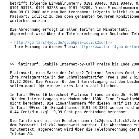
betrifft folgende Einwahlnummern: 0191 93448, 0191 93449, 01
0191 93178, 0191 93288 und 0191 93289. Diese Einwahlnummern 
dem 08.01.2008 mit dem Benutzernamen: 1c2@dnis.1click2.de un
Passwort: 1click2 zu den oben genannten teureren Konditionen
weiterhin nutzbar.

Die Abrechnung erfolgt in allen Tarifen im Minutentakt.

Abgerechnet wird �ber die Telefonrechnung der Deutschen Tele
- 
http://go.tarif4you.de/go.php?a=1click2surf
- Ihre Meinung zu diesem Thema: 
http://www.tarif4you.de/for
>> Platinsurf: Stabile Internet-by-Call Preise bis Ende 2008
Platinsurf, eine Marke der 1click2 Internet Services GmbH, v
ihre Preisgarantie in den Schmalbandtarifen Free 1 und 2 bis
31.12.2008. Die Preise f�r den Internetzugang mit den beiden
sollen damit f�r ein weiteres Jahr stabil bleiben.

Im Tarif �Free 1� berechnet Platinsurf rund um die Uhr 0,69 
f�r den Internetzugang via Modem oder ISDN. Eine Einwahlgeb�
nicht berechnet. Die Einwahlnummern f�r diesen Tarif ist 019
Im Tarif �Free 2� (Einwahlnummer 0191 93 339) werden rund um
0,44 Cent/Min zzgl. 9,99 Cent pro Verbindung berechnet.

Die Tarife sind mit dem Benutzernamen: 1c2@dnis.1click2.de u
dem Passwort: 1click2 bundesweit nutzbar. Die Abrechnung erf
Minutentakt, abgerechnet wird �ber die Telefonrechnung der D
Telekom AG. 
