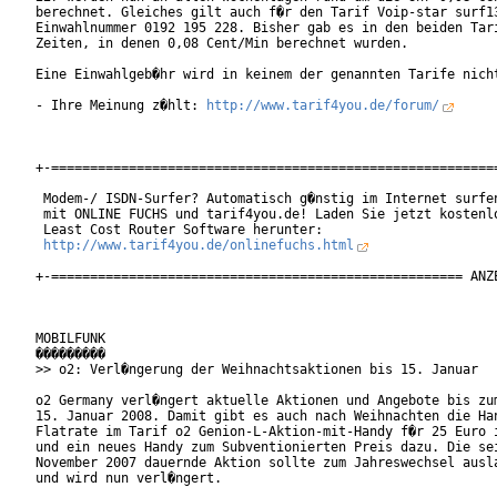
berechnet. Gleiches gilt auch f�r den Tarif Voip-star surf13
Einwahlnummer 0192 195 228. Bisher gab es in den beiden Tari
Zeiten, in denen 0,08 Cent/Min berechnet wurden.

Eine Einwahlgeb�hr wird in keinem der genannten Tarife nicht
- Ihre Meinung z�hlt: 
http://www.tarif4you.de/forum/
+-==========================================================
 Modem-/ ISDN-Surfer? Automatisch g�nstig im Internet surfen
 mit ONLINE FUCHS und tarif4you.de! Laden Sie jetzt kostenlo
 Least Cost Router Software herunter:

http://www.tarif4you.de/onlinefuchs.html
+-===================================================== ANZE
MOBILFUNK

���������

>> o2: Verl�ngerung der Weihnachtsaktionen bis 15. Januar

o2 Germany verl�ngert aktuelle Aktionen und Angebote bis zum
15. Januar 2008. Damit gibt es auch nach Weihnachten die Han
Flatrate im Tarif o2 Genion-L-Aktion-mit-Handy f�r 25 Euro i
und ein neues Handy zum Subventionierten Preis dazu. Die sei
November 2007 dauernde Aktion sollte zum Jahreswechsel ausla
und wird nun verl�ngert.
