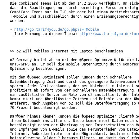
Die CombiCard Teens ist ab dem 14.2.2005 verf�gbar. Um siche
dass die Beauftragung nur durch berechtigte Personen erfolgt
CombiCard Teens nur im T-Punkt oder bei einem Vertriebspartn
T-Mobile und ausschlie�lich durch einen Erziehungsberechtigt
werden.

- 
http://go.tarif4you.de/go.php?s=TMobile
- Ihre Meinung zu diesem Thema: 
http://www.tarif4you.de/for
>> o2 will mobiles Internet mit Laptop beschleunigen

o2 Germany bietet ab sofort den �Speed Optimizer� f�r die La
UMTS/GPRS an. Er soll die mobile Datennutzung durch Kompress
Optimierung beschleunigen.  

Mit dem �Speed Optimizer� sollen Kunden durch schnellere

Daten�bertragung Zeit und durch das geringere Datenvolumen G
sparen. Jeder Vertragskunde, der per Notebook im Internet su
profitiert ab sofort von der schnelleren Daten�bertragung. D
ein zus�tzlicher Server im Netz von o2 installiert, der Inte
komprimiert und �berfl�ssige Zeichen und Befehle vor der �be
entfernt. Nach Angaben von o2 soll die Daten�bertragung so u
70 Prozent beschleunigt werden.

Dar�ber hinaus k�nnen Kunden die �Speed Optimizer Client� So
ihrem Notebook installieren. Diese komprimiert Daten noch st
beschleunigt neben der �bertragung von Internetseiten das Ve
und Empfangen von E-Mails sowie das Herunterladen von Dateie
Internet. Au�erdem bietet er die M�glichkeit, bestimmte Inha
beispielsweise Bilder ? herauszufiltern, um damit das Surfen