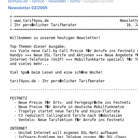
tarif4you.de
>
Service
>
Newsletter
>
Archiv
> Ausgabe 02/2005
Newsletter 02/2005
+-==========================================================
| www.tarif4you.de                                 Newslette
| Ihr pers�nlicher Tarifberater                       16. Ja
+-==========================================================
Willkommen zu unserem heutigen Newsletter!

Top-Themen dieser Ausgabe:

+++ Viele neue Call-by-Call Preise f�r Anrufe ins Festnetz u
Handys +++ Neue DSL-Tarife und Aktionen +++ Neue Angebote f�
Internet-Telefonie (VoIP) +++ Mobilfunkkarte speziell f�r Te
und vieles mehr...

Viel Spa� beim Lesen und eine sch�ne Woche!

tarif4you.de - Ihr pers�nlicher Tarifberater

------------------------------------------------------------
FESTNETZ

  - Neue Preise f�r Orts- und Ferngespr�che ins Festnetz

  - Neue Preise f�r Anrufe in deutsche Mobilfunknetze

  - Tropolys startet neue Tarife und Voice-Flatrate

  - C3 reduziert CallingCard Tarife nach S�dostasien

  - Ventelo: Neue Tarifaktion f�r Anrufe ins Festnetz

INTERNET

  - United Internet will eigenes DSL-Netz aufbauen

  - Software-Probleme bei Telekom sorgen f�r DSL-Chaos
