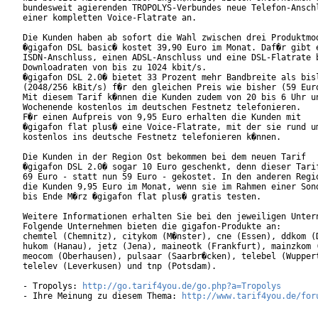
bundesweit agierenden TROPOLYS-Verbundes neue Telefon-Anschl
einer kompletten Voice-Flatrate an.  

Die Kunden haben ab sofort die Wahl zwischen drei Produktmod
�gigafon DSL basic� kostet 39,90 Euro im Monat. Daf�r gibt e
ISDN-Anschluss, einen ADSL-Anschluss und eine DSL-Flatrate b
Downloadraten von bis zu 1024 kbit/s.

�gigafon DSL 2.0� bietet 33 Prozent mehr Bandbreite als bisl
(2048/256 kBit/s) f�r den gleichen Preis wie bisher (59 Euro
Mit diesem Tarif k�nnen die Kunden zudem von 20 bis 6 Uhr un
Wochenende kostenlos im deutschen Festnetz telefonieren.

F�r einen Aufpreis von 9,95 Euro erhalten die Kunden mit

�gigafon flat plus� eine Voice-Flatrate, mit der sie rund um
kostenlos ins deutsche Festnetz telefonieren k�nnen.        
Die Kunden in der Region Ost bekommen bei dem neuen Tarif

�gigafon DSL 2.0� sogar 10 Euro geschenkt, denn dieser Tarif
69 Euro - statt nun 59 Euro - gekostet. In den anderen Regio
die Kunden 9,95 Euro im Monat, wenn sie im Rahmen einer Sond
bis Ende M�rz �gigafon flat plus� gratis testen.

Weitere Informationen erhalten Sie bei den jeweiligen Untern
Folgende Unternehmen bieten die gigafon-Produkte an:

chemtel (Chemnitz), citykom (M�nster), cne (Essen), ddkom (D
hukom (Hanau), jetz (Jena), maineotk (Frankfurt), mainzkom (
meocom (Oberhausen), pulsaar (Saarbr�cken), telebel (Wuppert
telelev (Leverkusen) und tnp (Potsdam).

- Tropolys: 
http://go.tarif4you.de/go.php?a=Tropolys
- Ihre Meinung zu diesem Thema: 
http://www.tarif4you.de/for