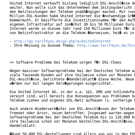
United Internet verkauft bislang lediglich DSL-Anschl�sse de
weiter. Nun wolle sich das Unternehmen dem Zeitungsbericht z
den Netzleistungen der Telekom unabh�ngiger machen. Mit rund
Million DSL-Kunden habe United Internet die �notwendige Gr��
Dommermuth. Er bezifferte die Investitionssumme f�r den Aufb
eigenen Infrastruktur auf zun�chst 30 bis 50 Millionen Euro.
Internet werde in diesem Jahr rund 150 Millionen Euro f�r di
von Netzinfrastruktur an die Telekom �berweisen, hei� es in 
- 
http://go.tarif4you.de/go.php?a=UnitedInternet
- Ihre Meinung zu diesem Thema: 
http://www.tarif4you.de/for
>> Software-Probleme bei Telekom sorgen f�r DSL-Chaos

Wegen massiver Softwareprobleme bei der Deutschen Telekom wa
viele Tausende Kunden auf ihre teilweise schon vor Monaten b
DSL-Anschl�sse, berichtete �Handelsblatt� diese Woche. Neue 
w�rden nur mit langen Verz�gerungen eingerichtet.

Die United Internet AG, in der u.a. 1&1, GMX und Schlund+Par
vereint sind, will bereits die Konsequenzen aus Problemen be
Telekom ziehen und eigenes DSL-Netz aufbauen (s. vorherige M
Auch andere Wiederverk�ufer von DSL-Anschl�ssen der Telekom,
freenet oder Arcor, seien betroffen. Insgesamt warten wegen 
Softwareprobleme bei der Deutschen Telekom bis zu 120.000 Ku
ihre teilweise schon vor Monaten bestellten DSL-Anschl�sse, 
Handelsblatt. 

�Rund 50.000 DSL-Bestellungen sind allein von uns in den EDV