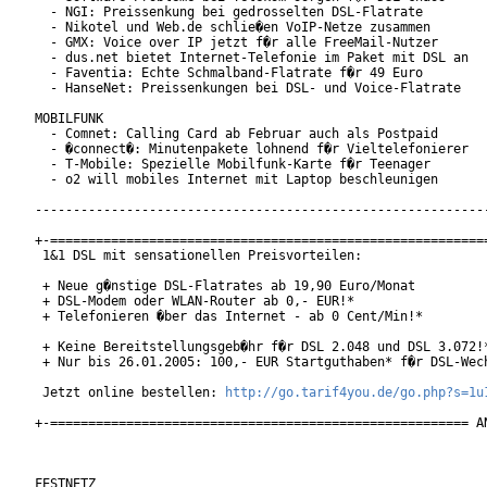
  - NGI: Preissenkung bei gedrosselten DSL-Flatrate

  - Nikotel und Web.de schlie�en VoIP-Netze zusammen

  - GMX: Voice over IP jetzt f�r alle FreeMail-Nutzer

  - dus.net bietet Internet-Telefonie im Paket mit DSL an

  - Faventia: Echte Schmalband-Flatrate f�r 49 Euro

  - HanseNet: Preissenkungen bei DSL- und Voice-Flatrate

MOBILFUNK

  - Comnet: Calling Card ab Februar auch als Postpaid

  - �connect�: Minutenpakete lohnend f�r Vieltelefonierer

  - T-Mobile: Spezielle Mobilfunk-Karte f�r Teenager

  - o2 will mobiles Internet mit Laptop beschleunigen

------------------------------------------------------------
+-==========================================================
 1&1 DSL mit sensationellen Preisvorteilen:

 + Neue g�nstige DSL-Flatrates ab 19,90 Euro/Monat

 + DSL-Modem oder WLAN-Router ab 0,- EUR!*

 + Telefonieren �ber das Internet - ab 0 Cent/Min!*

 + Keine Bereitstellungsgeb�hr f�r DSL 2.048 und DSL 3.072!*
 + Nur bis 26.01.2005: 100,- EUR Startguthaben* f�r DSL-Wech
 Jetzt online bestellen: 
http://go.tarif4you.de/go.php?s=1u
+-======================================================= AN
FESTNETZ
