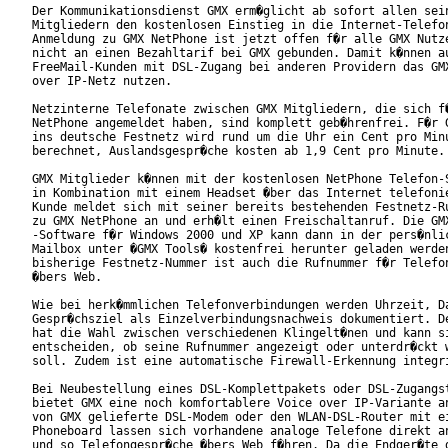
Der Kommunikationsdienst GMX erm�glicht ab sofort allen sein
Mitgliedern den kostenlosen Einstieg in die Internet-Telefon
Anmeldung zu GMX NetPhone ist jetzt offen f�r alle GMX Nutze
nicht an einen Bezahltarif bei GMX gebunden. Damit k�nnen au
FreeMail-Kunden mit DSL-Zugang bei anderen Providern das GMX
over IP-Netz nutzen.

Netzinterne Telefonate zwischen GMX Mitgliedern, die sich f�
NetPhone angemeldet haben, sind komplett geb�hrenfrei. F�r G
ins deutsche Festnetz wird rund um die Uhr ein Cent pro Minu
berechnet, Auslandsgespr�che kosten ab 1,9 Cent pro Minute. 
GMX Mitglieder k�nnen mit der kostenlosen NetPhone Telefon-S
in Kombination mit einem Headset �ber das Internet telefonie
Kunde meldet sich mit seiner bereits bestehenden Festnetz-Ru
zu GMX NetPhone an und erh�lt einen Freischaltanruf. Die GMX
-Software f�r Windows 2000 und XP kann dann in der pers�nlic
Mailbox unter �GMX Tools� kostenfrei herunter geladen werden
bisherige Festnetz-Nummer ist auch die Rufnummer f�r Telefon
�bers Web. 

Wie bei herk�mmlichen Telefonverbindungen werden Uhrzeit, Da
Gespr�chsziel als Einzelverbindungsnachweis dokumentiert. De
hat die Wahl zwischen verschiedenen Klingelt�nen und kann si
entscheiden, ob seine Rufnummer angezeigt oder unterdr�ckt w
soll. Zudem ist eine automatische Firewall-Erkennung integri
Bei Neubestellung eines DSL-Komplettpakets oder DSL-Zugangst
bietet GMX eine noch komfortablere Voice over IP-Variante an
von GMX gelieferte DSL-Modem oder den WLAN-DSL-Router mit ei
Phoneboard lassen sich vorhandene analoge Telefone direkt an
und so Telefongespr�che �bers Web f�hren. Da die Endger�te d