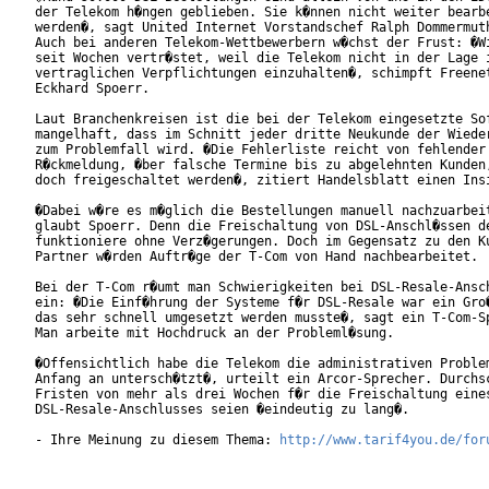
der Telekom h�ngen geblieben. Sie k�nnen nicht weiter bearbe
werden�, sagt United Internet Vorstandschef Ralph Dommermuth
Auch bei anderen Telekom-Wettbewerbern w�chst der Frust: �Wi
seit Wochen vertr�stet, weil die Telekom nicht in der Lage i
vertraglichen Verpflichtungen einzuhalten�, schimpft Freenet
Eckhard Spoerr. 

Laut Branchenkreisen ist die bei der Telekom eingesetzte Sof
mangelhaft, dass im Schnitt jeder dritte Neukunde der Wieder
zum Problemfall wird. �Die Fehlerliste reicht von fehlender

R�ckmeldung, �ber falsche Termine bis zu abgelehnten Kunden,
doch freigeschaltet werden�, zitiert Handelsblatt einen Insi
�Dabei w�re es m�glich die Bestellungen manuell nachzuarbeit
glaubt Spoerr. Denn die Freischaltung von DSL-Anschl�ssen de
funktioniere ohne Verz�gerungen. Doch im Gegensatz zu den Ku
Partner w�rden Auftr�ge der T-Com von Hand nachbearbeitet.  
Bei der T-Com r�umt man Schwierigkeiten bei DSL-Resale-Ansch
ein: �Die Einf�hrung der Systeme f�r DSL-Resale war ein Gro�
das sehr schnell umgesetzt werden musste�, sagt ein T-Com-Sp
Man arbeite mit Hochdruck an der Probleml�sung.

�Offensichtlich habe die Telekom die administrativen Problem
Anfang an untersch�tzt�, urteilt ein Arcor-Sprecher. Durchsc
Fristen von mehr als drei Wochen f�r die Freischaltung eines
DSL-Resale-Anschlusses seien �eindeutig zu lang�.

- Ihre Meinung zu diesem Thema: 
http://www.tarif4you.de/for