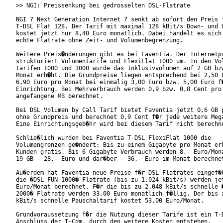
>> NGI: Preissenkung bei gedrosselten DSL-Flatrate

NGI ? Next Generation Internet ? senkt ab sofort den Preis f
T-DSL Flat 128. Der Tarif mit maximal 128 kBit/s Down- und U
kostet jetzt nur 8,40 Euro monatlich. Dabei handelt es sich 
echte Flatrate ohne Zeit- und Volumenbegrenzung.   

Weitere Preis�nderungen gibt es bei Faventia. Der Internetpr
strukturiert Volumentarife und FlexiFlat 1000 um. In den Vol
tarifen 1000 und 3000 wurde das Inklusivvolumen auf 2 GB bzw
Monat erh�ht. Die Grundpreise liegen entsprechend bei 2,50 E
6,90 Euro pro Monat bei einmalig 3,00 Euro bzw. 5,00 Euro f�
Einrichtung. Bei Mehrverbrauch werden 0,9 bzw. 0,8 Cent pro

angefangene MB berechnet.

Bei DSL Volumen by Call Tarif bietet Faventia jetzt 0,6 GB p
ohne Grundpreis und berechnet 0,9 Cent f�r jede weitere Mega
Eine Einrichtungsgeb�hr wird bei diesem Tarif nicht berechne
Schlie�lich wurden bei Faventia T-DSL FlexiFlat 1000 die

Volumengrenzen ge�ndert: Bis zu einem Gigabyte pro Monat erh
Kunden gratis. Bis 6 Gigabyte Verbrauch werden 8,- Euro/Mona
19 GB - 28,- Euro und dar�ber - 36,- Euro im Monat berechnet
Au�erdem hat Faventia neue Preise f�r DSL-Flatrates eingef�h
die �DSL FUN 1000� Flatrate (bis zu 1.024 kBit/s) werden jet
Euro/Monat berechnet. F�r die bis zu 2.048 kBit/s schnelle �
2000� Flatrate werden 33,00 Euro monatlich f�llig. Der bis z
kBit/s schnelle Pauschaltarif kostet 53,00 Euro/Monat.

Grundvoraussetzung f�r die Nutzung dieser Tarife ist ein T-D
Anschluss der T-Com, durch den weitere Kosten entstehen.
