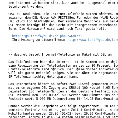
dem Internet verbunden sind, kann auch bei ausgeschaltetem P
telefoniert werden.      

GMX DSL-Neukunden, die Internet-Telefonie nutzen m�chten, k�
zwischen dem DSL-Modem AVM FRITZ!Box Fon oder der WLAN-Route
FRITZ!Box Fon WLAN w�hlen. Der einmalige Mehrpreis zum herk�
DSL-Modem betr�gt f�r das Ger�t mit integriertem Phoneboard 
Euro. Die Hardware-Preise sind nach Tarif gestaffelt.

- 
http://go.tarif4you.de/go.php?p=GMXdsl
- Ihre Meinung zu diesem Thema: 
http://www.tarif4you.de/for
>> dus.net bietet Internet-Telefonie im Paket mit DSL an

Das Telefonieren �ber das Internet ist im Kommen und erm�gli
eine Reduzierung der Telefonkosten um bis zu 80 Prozent. Sog
Gratis-Telefonate sind m�glich. Der D�sseldorfer Anbieter du
will mit gutem Beispiel zeigen, wie man �ber die sogenannte

IP-Telefonie richtig Geld sparen kann.

Das Unternehmen bietet ab sofort zwei DUStel genannten Paket
mit einem eigenen DSL-Zugang an. DUStel 100 kostet 4,95 Euro
beinhaltet 100 Telefon-Minuten in das deutsche Festnetz sowi
DSL-Datenvolumen. Bei DUStel 500 werden 500 Minuten ins deut
Festnetz sowie 5.000 MB Datenvolumen f�r 14,95 Euro/Monat an
Danach werden die Gespr�che wie folgt abgerechnet: Ein Anruf
deutsche Festnetz kostet zu jeder Zeit 1 Cent/Minute, in deu
Mobilfunknetze werden 23,36 (D1/D2) bzw. 29,20 Cent/Minute (
berechnet. Anrufe in die USA kosten beispielsweise 1,59 Cent