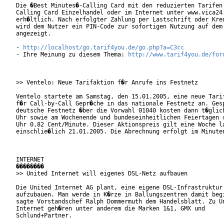
Die �Best Minutes�-Calling Card mit den reduzierten Tarifen 
Calling Card Einzelhandel oder im Internet unter www.vica24.
erh�ltlich. Nach erfolgter Zahlung per Lastschrift oder Kred
wird dem Nutzer ein PIN-Code zur sofortigen Nutzung auf dem 
angezeigt.    

- 
http://localhost/go.tarif4you.de/go.php?a=C3cc
- Ihre Meinung zu diesem Thema: 
http://www.tarif4you.de/for
>> Ventelo: Neue Tarifaktion f�r Anrufe ins Festnetz

Ventelo startete am Samstag, den 15.01.2005, eine neue Tarif
f�r Call-by-Call Gepr�che in das nationale Festnetz an. Gesp
deutsche Festnetz �ber die Vorwahl 01040 kosten dann t�glich
Uhr sowie am Wochenende und bundeseinheitlichen Feiertagen r
Uhr 0,82 Cent/Minute. Dieser Aktionspreis gilt eine Woche la
einschlie�lich 21.01.2005. Die Abrechnung erfolgt im Minuten
INTERNET

��������

>> United Internet will eigenes DSL-Netz aufbauen

Die United Internet AG plant, eine eigene DSL-Infrastruktur

aufzubauen. Man werde in K�rze in Ballungszentren damit begi
sagte Vorstandschef Ralph Dommermuth dem Handelsblatt. Zu Un
Internet geh�ren unter anderem die Marken 1&1, GMX und

Schlund+Partner.
