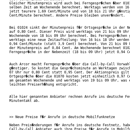
Gleicher Minutenpreis wird auch bei Ferngespr�chen �ber 0101
selben Zeit am Wochenende berechnet. Werktags werden von 16 
jetzt teurere 1,69 Cent/Minute und von 18 bis 21 Uhr g�nstig
Cent/Minute berechnet. Andere Preise bleiben unver�ndert.   
Bei 01024 sinkt der Minutenpreis f�r Ortsgespr�che in der Ne
auf 0,80 Cent. Dieser Preis wird werktags von 21 bis 09 Uhr 
Wochenende von 18 bis 09 Uhr berechnet. Bei Ferngespr�chen g
werktags eine neue Zeitaufteilung: Von 16 bis 18 Uhr werden 
0,94 Cent/Minute (statt 3,9 Cent) berechnet. Von 21 bis 09 U
der Minutenpreis auf 0,84 Cent. Am Wochenende berechnet 0102
Ferngespr�che in der Nebenzeit (18 bis 09 Uhr) jetzt 0,94 Ce
Auch Arcor macht Ferngespr�che �ber die Call-by-Call Vorwahl
g�nstiger. So kostet die Gespr�chsminute an Werktagen zwisch
07 Uhr nur 0,80 Cent statt 0,95 Cent. Der Aktionspreis gilt 
Ortgespr�che �ber die 01070 kosten jetzt einheitlich 0,97 Ce
am gesamten Wochenende und werktags von 19 bis 09 Uhr, was e
leichten Preiserh�hung entspricht.

Alle hier genannten Anbieter rechnen Anrufe ins deutsche Fes
Minutentakt ab.

>> Neue Preise f�r Anrufe in deutsche Mobilfunknetze

Neben Preis�nderungen f�r Anrufe ins deutsche Festnetz, habe
Call-by-Call Anbieter auch ihre Preise f�r Anrufe in Mobilfu