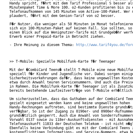
Handy spricht, f�hrt mit dem Tarif Professional S besser als
Minutenpaket Time & More 100. o2-Kunden profitieren bis zu e
Telefonaufkommen von 145 Minuten vom Active-100-Paket. Wer m
plaudert, f�hrt mit dem Genion-Tarif von o2 besser.        

F�r Nutzer, die weniger als 50 Minuten im Monat telefonieren
sich ein 100-Minuten-Paket auf keinen Fall. Sie sollten, so 
einen Blick auf die Wenignutzer-Tarife mit Grundgeb�hr werfe
Erwerb einer Prepaid-Karte in Betracht ziehen.

- Ihre Meinung zu diesem Thema: 
http://www.tarif4you.de/for
>> T-Mobile: Spezielle Mobilfunk-Karte f�r Teenager

Mit der �CombiCard Teens� stellt T-Mobile eine neue Mobilfun
speziell f�r Kinder und Jugendliche vor. Dabei sorgen einige
Sicherheitsvorkehrungen daf�r, dass keine ungewollten Kosten
etwa durch Anwahl teuren Servicenummern. Und auch die Preise
in Rahmen. Die Mobilfunk-Karte f�r Teenager ist als Zusatzka
bereits bestehende Laufzeitvertr�ge von T-Mobile erh�ltlich.
Um sicherzustellen, dass das Guthaben auf der CombiCard Teen
gezielt eingesetzt werden kann und keine ungewollten hohen

Handy-Rechnungen auftreten, sind bestimmte Dienste grunds�tz
verf�gbar. So ist der Zugang zu 0190er- und 0900er-Rufnummer
grunds�tzlich gesperrt. Auch die Anwahl von Sonderrufnummern
Vorwahl 0137 sowie zu 118er-Auskunftsdiensten - mit Ausnahme
Telefonauskunft 11833 der Deutschen Telekom - ist nicht m�gl
Ebenfalls keine Verbindung gibt es mit der CombiCard Teens z
kostenpflichtigen Informations- und Service-Nummern, etwa be