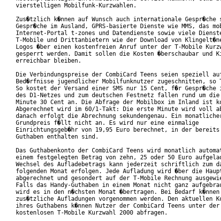
vierstelligen Mobilfunk-Kurzwahlen.         

Zus�tzlich k�nnen auf Wunsch auch internationale Gespr�che s
Gespr�che im Ausland, GPRS-basierte Dienste wie MMS, das mob
Internet-Portal t-zones und Datendienste sowie viele Dienste
T-Mobile und Drittanbietern wie der Download von Klingelt�ne
Logos �ber einen kostenfreien Anruf unter der T-Mobile Kurzw
gesperrt werden. Damit sollen die Kosten �berschaubar und Ki
erreichbar bleiben.      

Die Verbindungspreise der CombiCard Teens seien speziell auf
Bed�rfnisse jugendlicher Mobilfunknutzer zugeschnitten, so T
So kostet der Versand einer SMS nur 15 Cent, f�r Gespr�che i
des D1-Netzes und zum deutschen Festnetz fallen rund um die 
Minute 30 Cent an. Die Abfrage der Mobilbox im Inland ist ko
Abgerechnet wird im 60/1-Takt: Die erste Minute wird voll ab
danach erfolgt die Abrechnung sekundengenau. Ein monatlicher
Grundpreis f�llt nicht an. Es wird nur eine einmalige

Einrichtungsgeb�hr von 19,95 Euro berechnet, in der bereits 
Guthaben enthalten sind.

Das Guthabenkonto der CombiCard Teens wird monatlich automat
einem festgelegten Betrag von zehn, 25 oder 50 Euro aufgelad
Wechsel des Aufladebetrags kann jederzeit schriftlich zum da
folgenden Monat erfolgen. Jede Aufladung wird �ber die Haupt
abgerechnet und gesondert auf der T-Mobile Rechnung ausgewie
Falls das Handy-Guthaben in einem Monat nicht ganz aufgebrau
wird es in den n�chsten Monat �bertragen. Bei Bedarf k�nnen 
zus�tzliche Aufladungen vorgenommen werden. Den aktuellen Ko
ihres Guthabens k�nnen Nutzer der CombiCard Teens unter der 
kostenlosen T-Mobile Kurzwahl 2000 abfragen.
