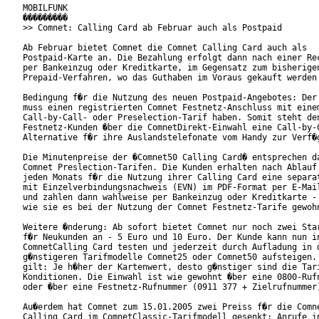
MOBILFUNK

���������

>> Comnet: Calling Card ab Februar auch als Postpaid

Ab Februar bietet Comnet die Comnet Calling Card auch als

Postpaid-Karte an. Die Bezahlung erfolgt dann nach einer Rec
per Bankeinzug oder Kreditkarte, im Gegensatz zum bisherigen
Prepaid-Verfahren, wo das Guthaben im Voraus gekauft werden 
Bedingung f�r die Nutzung des neuen Postpaid-Angebotes: Der 
muss einen registrierten Comnet Festnetz-Anschluss mit einem
Call-by-Call- oder Preselection-Tarif haben. Somit steht den
Festnetz-Kunden �ber die ComnetDirekt-Einwahl eine Call-by-C
Alternative f�r ihre Auslandstelefonate vom Handy zur Verf�g
Die Minutenpreise der �Comnet50 Calling Card� entsprechen da
Comnet Preslection-Tarifen. Die Kunden erhalten nach Ablauf 
jeden Monats f�r die Nutzung ihrer Calling Card eine separat
mit Einzelverbindungsnachweis (EVN) im PDF-Format per E-Mail
und zahlen dann wahlweise per Bankeinzug oder Kreditkarte - 
wie sie es bei der Nutzung der Comnet Festnetz-Tarife gewohn
Weitere �nderung: Ab sofort bietet Comnet nur noch zwei Star
f�r Neukunden an - 5 Euro und 10 Euro. Der Kunde kann nun in
ComnetCalling Card testen und jederzeit durch Aufladung in d
g�nstigeren Tarifmodelle Comnet25 oder Comnet50 aufsteigen. 
gilt: Je h�her der Kartenwert, desto g�nstiger sind die Tari
Konditionen. Die Einwahl ist wie gewohnt �ber eine 0800-Rufn
oder �ber eine Festnetz-Rufnummer (0911 377 + Zielrufnummer)
Au�erdem hat Comnet zum 15.01.2005 zwei Preiss f�r die Comne
Calling Card im ComnetClassic-Tarifmodell gesenkt: Anrufe in