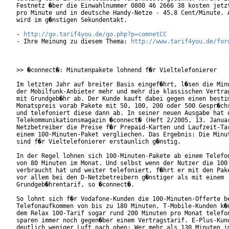
Festnetz �ber die Einwahlnummer 0800 46 2666 38 kosten jetzt
pro Minute und in deutsche Handy-Netze - 45,8 Cent/Minute. A
wird im g�nstigen Sekundentakt.

- 
http://go.tarif4you.de/go.php?p=comnetCC
- Ihre Meinung zu diesem Thema: 
http://www.tarif4you.de/for
>> �connect�: Minutenpakete lohnend f�r Vieltelefonierer

Im letzten Jahr auf breiter Basis eingef�hrt, l�sen die Minu
der Mobilfunk-Anbieter mehr und mehr die klassischen Vertrag
mit Grundgeb�hr ab. Der Kunde kauft dabei gegen einen bestim
Monatspreis vorab Pakete mit 50, 100, 200 oder 500 Gespr�chs
und telefoniert diese dann ab. In seiner neuen Ausgabe hat d
Telekommunikationsmagazin �connect� (Heft 2/2005, 13. Januar
Netzbetreiber die Preise f�r Prepaid-Karten und Laufzeit-Tar
einem 100-Minuten-Paket vergliechen. Das Ergebnis: Die Minut
sind f�r Vieltelefonierer erstaunlich g�nstig.        

In der Regel lohnen sich 100-Minuten-Pakete ab einem Telefon
von 80 Minuten im Monat. Und selbst wenn der Nutzer die 100 
verbraucht hat und weiter telefoniert, f�hrt er mit den Pake
vor allem bei den D-Netzbetreibern g�nstiger als mit einem

Grundgeb�hrentarif, so �connect�.    

So lohnt sich f�r Vodafone-Kunden die 100-Minuten-Offerte be
Telefonaufkommen von bis zu 180 Minuten, T-Mobile-Kunden k�n
dem Relax 100-Tarif sogar rund 200 Minuten pro Monat telefon
sparen immer noch gegen�ber einem Vertragstarif. E-Plus-Kund
deutlich weniger Luft nach oben: Wer mehr als 130 Minuten im