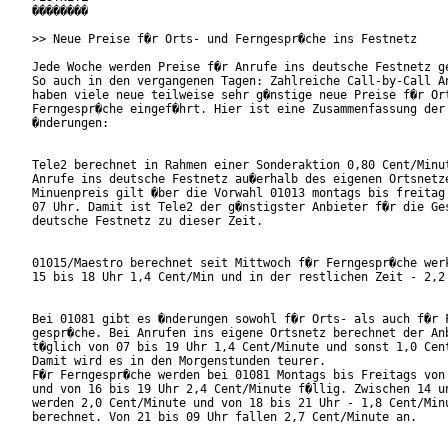
��������

>> Neue Preise f�r Orts- und Ferngespr�che ins Festnetz

Jede Woche werden Preise f�r Anrufe ins deutsche Festnetz ge
So auch in den vergangenen Tagen: Zahlreiche Call-by-Call An
haben viele neue teilweise sehr g�nstige neue Preise f�r Ort
Ferngespr�che eingef�hrt. Hier ist eine Zusammenfassung der 
�nderungen:

Tele2 berechnet in Rahmen einer Sonderaktion 0,80 Cent/Minut
Anrufe ins deutsche Festnetz au�erhalb des eigenen Ortsnetze
Minuenpreis gilt �ber die Vorwahl 01013 montags bis freitag 
07 Uhr. Damit ist Tele2 der g�nstigster Anbieter f�r die Ges
deutsche Festnetz zu dieser Zeit.

01015/Maestro berechnet seit Mittwoch f�r Ferngespr�che werk
15 bis 18 Uhr 1,4 Cent/Min und in der restlichen Zeit - 2,2 
Bei 01081 gibt es �nderungen sowohl f�r Orts- als auch f�r F
gespr�che. Bei Anrufen ins eigene Ortsnetz berechnet der Anb
t�glich von 07 bis 19 Uhr 1,4 Cent/Minute und sonst 1,0 Cent
Damit wird es in den Morgenstunden teurer.

F�r Ferngespr�che werden bei 01081 Montags bis Freitags von 
und von 16 bis 19 Uhr 2,4 Cent/Minute f�llig. Zwischen 14 un
werden 2,0 Cent/Minute und von 18 bis 21 Uhr - 1,8 Cent/Minu
berechnet. Von 21 bis 09 Uhr fallen 2,7 Cent/Minute an.
