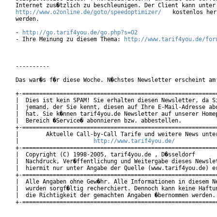
http://www.o2online.de/goto/speedoptimizer/
 kostenlos her
werden.

- 
http://go.tarif4you.de/go.php?s=O2
- Ihre Meinung zu diesem Thema: 
http://www.tarif4you.de/for
----------

Das war�s f�r diese Woche. N�chstes Newsletter erscheint am 
+-==========================================================
|  Dies ist kein SPAM! Sie erhalten diesen Newsletter, da Si
|  jemand, der Sie kennt, diesen auf Ihre E-Mail-Adresse abo
|  hat. Sie k�nnen tarif4you.de Newsletter auf unserer Homep
|  Bereich �Service� abonnieren bzw. abbestellen.           
+-==========================================================
|        Aktuelle Call-by-Call Tarife und weitere News unter
|                      
http://www.tarif4you.de/
          
+-==========================================================
|  Copyright (C) 1998-2005, tarif4you.de , D�sseldorf       
|  Nachdruck, Ver�ffentlichung und Weitergabe dieses Newslet
|  hiermit nur unter Angabe der Quelle (www.tarif4you.de) er
+-==========================================================
|  Alle Angaben ohne Gew�hr. Alle Informationen in diesem Ne
|  wurden sorgf�ltig recherchiert. Dennoch kann keine Haftun
|  die Richtigkeit der gemachten Angaben �bernommen werden. 