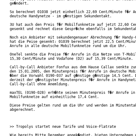
ge�ndert.

So berechnet 01038 jetzt einhetlich 22,69 Cent/Minute f�r An
deutsche Handynetze - im g�nstigen Sekundentakt.

3U hat auch den Preis f�r Mobilfunknetze auf jetzt 22,60 Cen
gesenkt und rechnet diese Gespr�che ebenfalls im Sekundentak
Noch ein Anbieter mit sekundengenauer Abrechnung f�r Handy-G
hat die Peise gesenkt: 01039 berechnet jetzt 22,5 Cent/Minut
Anrufe in alle deutsche Mobilfunknetze rund um die Uhr.

OneTel senkte die Preise f�r Anrufe in die Netze von T-Mobil
15,30 Cent/Minute und Vodafone (D2) auf 15,39 Cent/Minute.

Call-by-Call Anbieter Fonfux aus dem Hause Callax senkte zum
den 15.01.2005, den Minutenpreis f�r Anrufe in deutsche Mobi
�ber die Vorwahl 0190-037 auf g�nstige g�nstige 14,5 Cent. D
derzeit der g�nstigster Minutenpreis f�r Anrufe in Handynetz
Call-by-Call ohne Anemldung. 

maxTEL (0190-028) erh�hte seinen Minutenpreis f�r Anrufe in 
Mobilfunknetze auf einheitliche 17,4 Cent.

Diese Preise gelten rund um die Uhr und werden im Minutentak
abgerechnet. 

>> Tropolys startet neue Tarife und Voice-Flatrate

Wie bereits Mitte Dezember angek�ndigt, bieten Unternehmen d