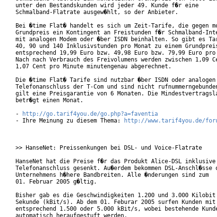
unter den Bestandskunden wird jeder 49. Kunde f�r eine

Schmalband-Flatrate ausgew�hlt, so der Anbieter.     

Bei �time Flat� handelt es sich um Zeit-Tarife, die gegen mo
Grundpreis ein Kontingent an Freistunden f�r Schmalband-Inte
mit analogen Modem oder �ber ISDN beinhalten. So gibt es Tar
40, 90 und 140 Inklusivstunden pro Monat zu einem Grundpreis
entsprechend 19,99 Euro bzw. 49,98 Euro bzw. 79,99 Euro pro 
Nach nach Verbrauch des Freivolumens werden zwischen 1,09 Ce
1,07 Cent pro Minute minutengenau abgerechnet.

Die �time Flat� Tarife sind nutzbar �ber ISDN oder analogen

Telefonanschluss der T-Com und sind nicht rufnummerngebunden
gilt eine Preisgarantie von 6 Monaten. Die Mindestvertragsla
betr�gt einen Monat.

- 
http://go.tarif4you.de/go.php?a=faventia
- Ihre Meinung zu diesem Thema: 
http://www.tarif4you.de/for
>> HanseNet: Preissenkungen bei DSL- und Voice-Flatrate

HanseNet hat die Preise f�r das Produkt Alice-DSL inklusive

Telefonanschluss gesenkt. Au�erdem bekommen DSL-Anschl�sse d
Unternehmens h�here Bandbreiten. Alle �nderungen sind zum

01. Februar 2005 g�ltig.

Bisher gab es die Geschwindigkeiten 1.200 und 3.000 Kilobit 
Sekunde (kBit/s). Ab dem 01. Feburar 2005 surfen Kunden mit

entsprechend 1.500 oder 5.000 kBit/s, wobei bestehende Kunde
automatisch heraufgestuft werden.
