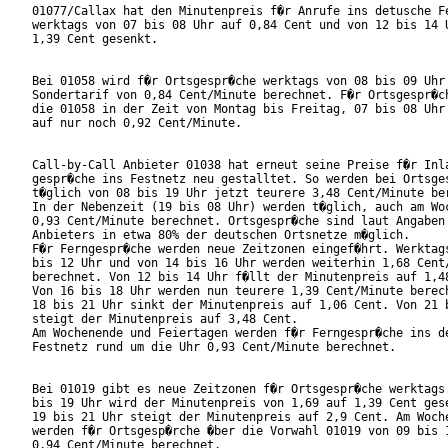
01077/Callax hat den Minutenpreis f�r Anrufe ins detusche Fe
werktags von 07 bis 08 Uhr auf 0,84 Cent und von 12 bis 14 U
1,39 Cent gesenkt.

Bei 01058 wird f�r Ortsgespr�che werktags von 08 bis 09 Uhr 
Sondertarif von 0,84 Cent/Minute berechnet. F�r Ortsgespr�ch
die 01058 in der Zeit von Montag bis Freitag, 07 bis 08 Uhr 
auf nur noch 0,92 Cent/Minute.

Call-by-Call Anbieter 01038 hat erneut seine Preise f�r Inla
gespr�che ins Festnetz neu gestalltet. So werden bei Ortsges
t�glich von 08 bis 19 Uhr jetzt teurere 3,48 Cent/Minute ber
In der Nebenzeit (19 bis 08 Uhr) werden t�glich, auch am Woc
0,93 Cent/Minute berechnet. Ortsgespr�che sind laut Angaben 
Anbieters in etwa 80% der deutschen Ortsnetze m�glich.

F�r Ferngespr�che werden neue Zeitzonen eingef�hrt. Werktags
bis 12 Uhr und von 14 bis 16 Uhr werden weiterhin 1,68 Cent/
berechnet. Von 12 bis 14 Uhr f�llt der Minutenpreis auf 1,48
Von 16 bis 18 Uhr werden nun teurere 1,39 Cent/Minute berech
18 bis 21 Uhr sinkt der Minutenpreis auf 1,06 Cent. Von 21 b
steigt der Minutenpreis auf 3,48 Cent. 

Am Wochenende und Feiertagen werden f�r Ferngespr�che ins de
Festnetz rund um die Uhr 0,93 Cent/Minute berechnet. 

Bei 01019 gibt es neue Zeitzonen f�r Ortsgespr�che werktags.
bis 19 Uhr wird der Minutenpreis von 1,69 auf 1,39 Cent gese
19 bis 21 Uhr steigt der Minutenpreis auf 2,9 Cent. Am Woche
werden f�r Ortsgesp�rche �ber die Vorwahl 01019 von 09 bis 1
0,94 Cent/Minute berechnet.
