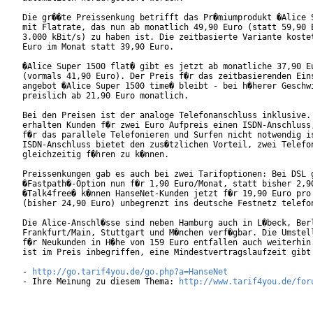
Die gr��te Preissenkung betrifft das Pr�miumprodukt �Alice S
mit Flatrate, das nun ab monatlich 49,90 Euro (statt 59,90 E
3.000 kBit/s) zu haben ist. Die zeitbasierte Variante kostet
Euro im Monat statt 39,90 Euro.   

�Alice Super 1500 flat� gibt es jetzt ab monatliche 37,90 Eu
(vormals 41,90 Euro). Der Preis f�r das zeitbasierenden Eins
angebot �Alice Super 1500 time� bleibt - bei h�herer Geschwi
preislich ab 21,90 Euro monatlich. 

Bei den Preisen ist der analoge Telefonanschluss inklusive. 
erhalten Kunden f�r zwei Euro Aufpreis einen ISDN-Anschluss,
f�r das parallele Telefonieren und Surfen nicht notwendig is
ISDN-Anschluss bietet den zus�tzlichen Vorteil, zwei Telefon
gleichzeitig f�hren zu k�nnen.    

Preissenkungen gab es auch bei zwei Tarifoptionen: Bei DSL g
�Fastpath�-Option nun f�r 1,90 Euro/Monat, statt bisher 2,90
�Talk4free� k�nnen HanseNet-Kunden jetzt f�r 19,90 Euro pro 
(bisher 24,90 Euro) unbegrenzt ins deutsche Festnetz telefon
Die Alice-Anschl�sse sind neben Hamburg auch in L�beck, Berl
Frankfurt/Main, Stuttgart und M�nchen verf�gbar. Die Umstell
f�r Neukunden in H�he von 159 Euro entfallen auch weiterhin.
ist im Preis inbegriffen, eine Mindestvertragslaufzeit gibt 
- 
http://go.tarif4you.de/go.php?a=HanseNet
- Ihre Meinung zu diesem Thema: 
http://www.tarif4you.de/for