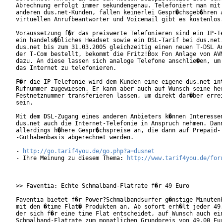
Abrechnung erfolgt immer sekundengenau. Telefoniert man mit 
anderen dus.net-Kunden, fallen keinerlei Gespr�chsgeb�hren a
virtuellen Anrufbeantworter und Voicemail gibt es kostenlos.
Voraussetzung f�r das preiswerte Telefonieren sind ein IP-Te
ein handels�bliches Headset sowie ein DSL-Tarif bei dus.net.
dus.net bis zum 31.03.2005 gleichzeitig einen neuen T-DSL An
der T-Com bestellt, bekommt die Fritz!Box Fon Anlage von AVM
dazu. An diese lassen sich analoge Telefone anschlie�en, um 
das Internet zu telefonieren.

F�r die IP-Telefonie wird dem Kunden eine eigene dus.net int
Rufnummer zugewiesen. Er kann aber auch auf Wunsch seine her
Festnetznummer transferieren lassen, um direkt dar�ber errei
sein.   

Mit dem DSL-Zugang eines anderen Anbieters k�nnen Interessen
dus.net auch die Internet-Telefonie in Anspruch nehmen. Dann
allerdings h�here Gespr�chspreise an, die dann auf Prepaid-

-Guthabenbasis abgerechnet werden.

- 
http://go.tarif4you.de/go.php?a=dusnet
- Ihre Meinung zu diesem Thema: 
http://www.tarif4you.de/for
>> Faventia: Echte Schmalband-Flatrate f�r 49 Euro

Faventia bietet f�r Power?Schmalbandsurfer g�nstige Minutenk
mit den �time Flat� Produkten an. Ab sofort erh�lt jeder 49.
der sich f�r eine time Flat entscheidet, auf Wunsch auch ein
Schmalband-Flatrate zum monatlichen Grundpreis von 49,00 Eur