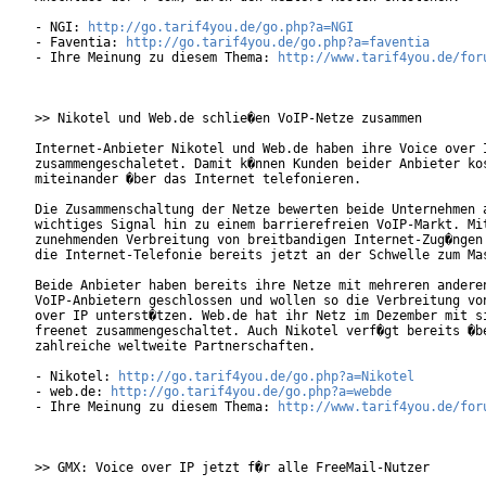
- NGI: 
http://go.tarif4you.de/go.php?a=NGI
- Faventia: 
http://go.tarif4you.de/go.php?a=faventia
- Ihre Meinung zu diesem Thema: 
http://www.tarif4you.de/for
>> Nikotel und Web.de schlie�en VoIP-Netze zusammen

Internet-Anbieter Nikotel und Web.de haben ihre Voice over I
zusammengeschaletet. Damit k�nnen Kunden beider Anbieter kos
miteinander �ber das Internet telefonieren.  

Die Zusammenschaltung der Netze bewerten beide Unternehmen a
wichtiges Signal hin zu einem barrierefreien VoIP-Markt. Mit
zunehmenden Verbreitung von breitbandigen Internet-Zug�ngen 
die Internet-Telefonie bereits jetzt an der Schwelle zum Mas
Beide Anbieter haben bereits ihre Netze mit mehreren anderen
VoIP-Anbietern geschlossen und wollen so die Verbreitung von
over IP unterst�tzen. Web.de hat ihr Netz im Dezember mit si
freenet zusammengeschaltet. Auch Nikotel verf�gt bereits �be
zahlreiche weltweite Partnerschaften.    

- Nikotel: 
http://go.tarif4you.de/go.php?a=Nikotel
- web.de: 
http://go.tarif4you.de/go.php?a=webde
- Ihre Meinung zu diesem Thema: 
http://www.tarif4you.de/for
>> GMX: Voice over IP jetzt f�r alle FreeMail-Nutzer
