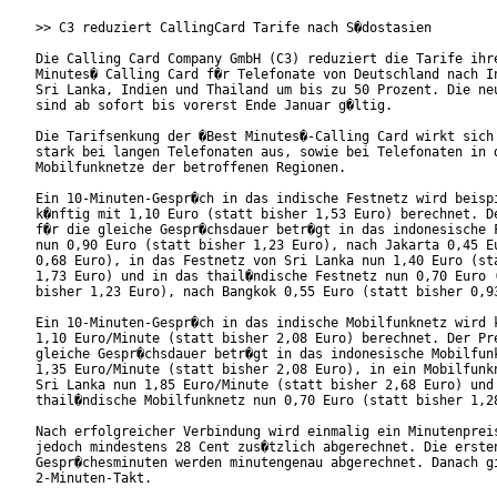
>> C3 reduziert CallingCard Tarife nach S�dostasien

Die Calling Card Company GmbH (C3) reduziert die Tarife ihre
Minutes� Calling Card f�r Telefonate von Deutschland nach In
Sri Lanka, Indien und Thailand um bis zu 50 Prozent. Die neu
sind ab sofort bis vorerst Ende Januar g�ltig.   

Die Tarifsenkung der �Best Minutes�-Calling Card wirkt sich 
stark bei langen Telefonaten aus, sowie bei Telefonaten in d
Mobilfunknetze der betroffenen Regionen.  

Ein 10-Minuten-Gespr�ch in das indische Festnetz wird beispi
k�nftig mit 1,10 Euro (statt bisher 1,53 Euro) berechnet. De
f�r die gleiche Gespr�chsdauer betr�gt in das indonesische F
nun 0,90 Euro (statt bisher 1,23 Euro), nach Jakarta 0,45 Eu
0,68 Euro), in das Festnetz von Sri Lanka nun 1,40 Euro (sta
1,73 Euro) und in das thail�ndische Festnetz nun 0,70 Euro (
bisher 1,23 Euro), nach Bangkok 0,55 Euro (statt bisher 0,93
Ein 10-Minuten-Gespr�ch in das indische Mobilfunknetz wird k
1,10 Euro/Minute (statt bisher 2,08 Euro) berechnet. Der Pre
gleiche Gespr�chsdauer betr�gt in das indonesische Mobilfunk
1,35 Euro/Minute (statt bisher 2,08 Euro), in ein Mobilfunkn
Sri Lanka nun 1,85 Euro/Minute (statt bisher 2,68 Euro) und 
thail�ndische Mobilfunknetz nun 0,70 Euro (statt bisher 1,28
Nach erfolgreicher Verbindung wird einmalig ein Minutenpreis
jedoch mindestens 28 Cent zus�tzlich abgerechnet. Die ersten
Gespr�chesminuten werden minutengenau abgerechnet. Danach gi
2-Minuten-Takt.   
