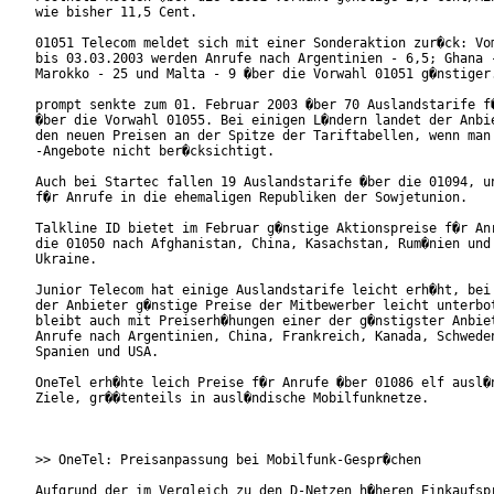
wie bisher 11,5 Cent.

01051 Telecom meldet sich mit einer Sonderaktion zur�ck: Vom
bis 03.03.2003 werden Anrufe nach Argentinien - 6,5; Ghana -
Marokko - 25 und Malta - 9 �ber die Vorwahl 01051 g�nstiger.
prompt senkte zum 01. Februar 2003 �ber 70 Auslandstarife f�
�ber die Vorwahl 01055. Bei einigen L�ndern landet der Anbie
den neuen Preisen an der Spitze der Tariftabellen, wenn man 
-Angebote nicht ber�cksichtigt.

Auch bei Startec fallen 19 Auslandstarife �ber die 01094, un
f�r Anrufe in die ehemaligen Republiken der Sowjetunion.

Talkline ID bietet im Februar g�nstige Aktionspreise f�r Anr
die 01050 nach Afghanistan, China, Kasachstan, Rum�nien und 
Ukraine.

Junior Telecom hat einige Auslandstarife leicht erh�ht, bei 
der Anbieter g�nstige Preise der Mitbewerber leicht unterbot
bleibt auch mit Preiserh�hungen einer der g�nstigster Anbiet
Anrufe nach Argentinien, China, Frankreich, Kanada, Schweden
Spanien und USA.

OneTel erh�hte leich Preise f�r Anrufe �ber 01086 elf ausl�n
Ziele, gr��tenteils in ausl�ndische Mobilfunknetze.

>> OneTel: Preisanpassung bei Mobilfunk-Gespr�chen

Aufgrund der im Vergleich zu den D-Netzen h�heren Einkaufspr