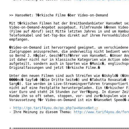
>> HanseNet: T�rkische Filme �ber Video-on-Demand

Mit t�rkischen Filmen hat der Breitbandanbieter HanseNet sei
Video-on-Demand-Angebot ausgebaut. Filmfreunde k�nnen Video-
(Filme auf Abruf) seit Mitte letzten Jahres in und um Hambur
Telefonkabel und Set-Top-Box direkt auf ihrem Fernsehbildsch
empfangen.

�Video-on-Demand ist hervorragend geeignet, um verschiedene

Zielgruppen anzusprechen, die anderweitig nicht bedient werd
so Bernd J. K�gler, Gesch�ftsf�hrer von HanseNet. �Unser Ang
ist daher nicht nur in klassische Kategorien wie Action oder
aufgeteilt, sondern auch in Sparten wie �Music�, englischspr
Originalfassungen und jetzt t�rkische Filme.�

Unter den neuen Filmen sind auch Streifen wie �Uskyld� (�Uns
����nc� Sayfa� (�Die Dritte Seite�) und �Tabutta Rovasata� (
Sarg�). Sie werden im Live-Streamingverfahren transportiert,
nicht auf eine Festplatte heruntergeladen. Ein t�rkischer Fi
vier Euro und steht 24 Stunden zur Verf�gung. In dieser Zeit
Kunde ihn so oft sehen, stoppen, vor- und zur�ckspulen wie e
Voraussetzung f�r Video-on-Demand ist ein �HanseNet Speed�-A
- 
http://go.tarif4you.de/go.php?a=HanseNet
- Ihre Meinung zu diesem Thema: 
http://www.tarif4you.de/for
+-==========================================================