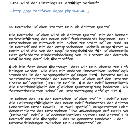
T-DSL wird der Einstiegs-PC erm��igt verkauft.

- 
http://go.tarif4you.de/go.php?a=DTAG
>> Deutsche Telekom startet UMTS ab drittem Quartal

Die Deutsche Telekom wird ab drittem Quartal mit der kommerz
Markteinf�hrung des neuen Mobilfunkstandards beginnen. Das t
Unternehmen am Mittwoch mit. Schon zum Start sollen rund 200
in Deutschland mit der entsprechenden Technik ausger�stet we
Damit wird die von der Regulierungsbeh�rde f�r Telekommunika
Post geforderte Mindestabdeckung von 25 Prozent der deutsche
Bev�lkerung deutlich �bertroffen.

�Ich bin fest davon �berzeugt, dass wir UMTS ebenso zum Erfo
bringen werden, wie dies mit anderen innovativen Technologie
Standards in der Vergangenheit gelungen ist�, betonte Kai-Uw
Vorstandsvorsitzender der Deutschen Telekom auf dem Internat
Presse Kolloquium (IPK) in Berlin. �In der Mobilkommunikatio
die Breitbandigkeit den gleichen Quantensprung bedeuten, wie
festnetzbasierten schnellen Internetzugang erfolgt ist.�

Im Rahmen des IPK der Deutschen Telekom stellt T-Mobile Deut
die Leistungsf�higkeit des neuen Mobilfunknetzes der dritten
Generation unter Beweis. In zwei speziell ausgestatten Fahrz
demonstrierte das Unternehmen live Anwendungen auf Basis von
(Universal Mobile Telecommunications System) und erstmals in
Deutschland die �bergabe - das so genannte Handover - der

Datenverbindungen zwischen UMTS-Funknetzzellen.
