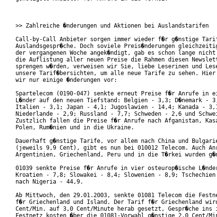
>> Zahlreiche �nderungen und Aktionen bei Auslandstarifen

Call-by-Call Anbieter sorgen immer wieder f�r g�nstige Tarif
Auslandsgespr�che. Doch soviele Preis�nderungen gleichzeitig
der vergangenen Woche angek�ndigt, gab es schon lange nicht 
die Auflistung aller neuen Preise die Rahmen diesen Newslett
sprengen w�rden, verweisen wir Sie, liebe Leserinen und Lese
unsere Tarif�bersichten, um alle neue Tarife zu sehen. Hier 
wir nur einige �nderungen vor:

Spartelecom (0190-047) senkte erneut Preise f�r Anrufe in ei
L�nder auf den neuen Tiefstand: Belgien - 3,3; D�nemark - 3,
Italien - 3,1; Japan - 4,1; Jugoslawien - 14,4; Kanada - 3,1
Niederlande - 2,9; Russland - 7,7; Schweden - 2,6 und Schwei
Zustzlich fallen die Preise f�r Anrufe nach Afganistan, Kasa
Polen, Rum�nien und in die Ukraine.

Dauerhaft g�nstige Tarife, vor allem nach China und Bulgarie
(jeweils 9,9 Cent), gibt es nun bei 010012 Telecom. Auch Anr
Argentinien, Griechenland, Peru und in die T�rkei wurden g�n
01039 senkte Preise f�r Anrufe in vier osteurop�ische L�nder
Kroatien - 7,8; Slowakei - 8,4; Slowenien - 8,9; Tschechien 
nach Nigeria - 44,9.

Ab Mittwoch, den 29.01.2003, senkte 01081 Telecom die Festne
f�r Griechenland und Island. Der Tarif f�r Griechenland wird
Cent/Min. auf 3,0 Cent/Minute herab gesetzt, Gespr�che ins i
Festnetz kosten �ber die 01081-Vorwahl g�nstige 2,0 Cent/Min