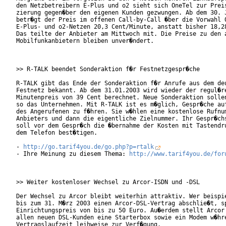
den Netzbetreibern E-Plus und o2 sieht sich OneTel zur Preis
zierung gegen�ber den eigenen Kunden gezwungen. Ab dem 30. J
betr�gt der Preis im offenen Call-by-Call �ber die Vorwahl 0
E-Plus- und o2-Netzen 20,3 Cent/Minute, anstatt bisher 18,28
Das teilte der Anbieter am Mittwoch mit. Die Preise zu den a
Mobilfunkanbietern bleiben unver�ndert.

>> R-TALK beendet Sonderaktion f�r Festnetzgespr�che

R-TALK gibt das Ende der Sonderaktion f�r Anrufe aus dem deu
Festnetz bekannt. Ab dem 31.01.2003 wird wieder der regul�re
Minutenpreis von 39 Cent berechnet. Neue Sonderaktion sollen
so das Unternehmen. Mit R-TALK ist es m�glich, Gespr�che auf
des Angerufenen zu f�hren. Sie w�hlen eine kostenlose Rufnum
Anbieters und dann die eigentliche Zielnummer. Ihr Gespr�chs
soll vor dem Gespr�ch die �bernahme der Kosten mit Tastendru
dem Telefon best�tigen.

- 
http://go.tarif4you.de/go.php?p=rtalk
- Ihre Meinung zu diesem Thema: 
http://www.tarif4you.de/for
>> Weiter kostenloser Wechsel zu Arcor-ISDN und -DSL

Der Wechsel zu Arcor bleibt weiterhin attraktiv. Wer beispie
bis zum 31. M�rz 2003 einen Arcor-DSL-Vertrag abschlie�t, sp
Einrichtungspreis von bis zu 50 Euro. Au�erdem stellt Arcor 
allen neuen DSL-Kunden eine Starterbox sowie ein Modem w�hre
Vertragslaufzeit leihweise zur Verf�gung.
