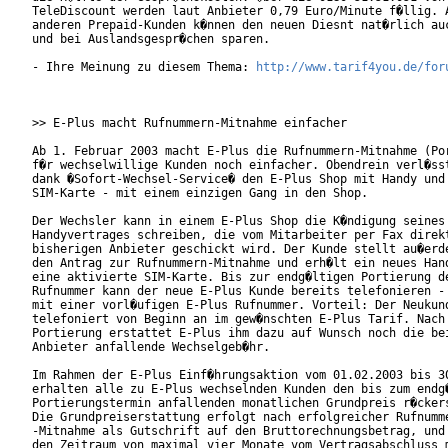
TeleDiscount werden laut Anbieter 0,79 Euro/Minute f�llig. A
anderen Prepaid-Kunden k�nnen den neuen Diesnt nat�rlich auc
und bei Auslandsgespr�chen sparen.

- Ihre Meinung zu diesem Thema: 
http://www.tarif4you.de/for
>> E-Plus macht Rufnummern-Mitnahme einfacher

Ab 1. Februar 2003 macht E-Plus die Rufnummern-Mitnahme (Por
f�r wechselwillige Kunden noch einfacher. Obendrein verl�sst
dank �Sofort-Wechsel-Service� den E-Plus Shop mit Handy und 
SIM-Karte - mit einem einzigen Gang in den Shop.

Der Wechsler kann in einem E-Plus Shop die K�ndigung seines 
Handyvertrages schreiben, die vom Mitarbeiter per Fax direkt
bisherigen Anbieter geschickt wird. Der Kunde stellt au�erde
den Antrag zur Rufnummern-Mitnahme und erh�lt ein neues Hand
eine aktivierte SIM-Karte. Bis zur endg�ltigen Portierung de
Rufnummer kann der neue E-Plus Kunde bereits telefonieren - 
mit einer vorl�ufigen E-Plus Rufnummer. Vorteil: Der Neukund
telefoniert von Beginn an im gew�nschten E-Plus Tarif. Nach 
Portierung erstattet E-Plus ihm dazu auf Wunsch noch die bei
Anbieter anfallende Wechselgeb�hr.

Im Rahmen der E-Plus Einf�hrungsaktion vom 01.02.2003 bis 30
erhalten alle zu E-Plus wechselnden Kunden den bis zum endg�
Portierungstermin anfallenden monatlichen Grundpreis r�ckers
Die Grundpreiserstattung erfolgt nach erfolgreicher Rufnumme
-Mitnahme als Gutschrift auf den Bruttorechnungsbetrag, und 
den Zeitraum von maximal vier Monate vom Vertragsabschluss m