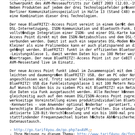
Schwerpunkt des AVM-Messeauftritts zur CeBIT 2003 (12.03.-19
Neben Produkten auf jedem der drei Technologiefelder pr�sent
Berliner Kommunikationsspezialist in Halle 13 (Stand C48) er
eine Kombination dieser drei Technologien.

Der neue BlueFRITZ!-Access Point vereint in einem Ger�t den 
DSL-Internetzugang, ISDN-Kommunikation und Bluetooth-Funk. D
vollst�ndige Integration einer ISDN- und einer DSL-Karte kan
Access Point direkt mit dem ISDN-Netzabschluss und dem DSL-S
verbunden werden. Damit ist auch ein separates DSL-Modem �be
Kleiner als eine Pralinenbox kann er auch platzsparend an di
geh�ngt werden. BlueFRITZ! funkt in der effizienten Bluetoot
-Leistungsklasse 1, damit werden Daten bis zu 100 Meter weit
�bertragen. Der neue BlueFRITZ!-Access Point ist zur CeBIT a
AVM-Messestand live im Einsatz.

Der neue Access Point funkt ideal im Zusammenspiel mit dem 1
leichten und daumengro�en BlueFRITZ! USB, der am PC oder Not
angeschlossen wird. Trotz seiner kleinen Abmessungen unterst
BlueFRITZ! USB die Funkleistungsklasse 1 mit 100 Metern Reic
Auf Wunsch bilden bis zu sieben PCs mit BlueFRITZ! ein Netzw
die Daten via Funk ausgetauscht werden. Alle Rechner k�nnen 
gleichzeitig auch auf den neuen DSL/ISDN-Access Point zugrei
werkseitige Voreinstellung eines produktindividuellen Blueto
-Kennwortes - vom Anwender optional �nderbar - garantiert, d
berechtigte Bluetooth-Anwender Zugriff erhalten. Die standar
aktivierte 128-Bit-Verschl�sselung und ein bis 1600-mal pro 
stattfindender Frequenzwechsel bieten h�chste Abh�rsicherhei
Datenaustausch.

- 
http://go.tarif4you.de/go.php?a=AVM
- Ihre Meinung zu diesem Thema: 
http://www.tarif4you.de/for