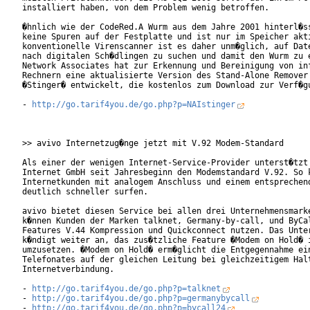
installiert haben, von dem Problem wenig betroffen.

�hnlich wie der CodeRed.A Wurm aus dem Jahre 2001 hinterl�ss
keine Spuren auf der Festplatte und ist nur im Speicher akti
konventionelle Virenscanner ist es daher unm�glich, auf Date
nach digitalen Sch�dlingen zu suchen und damit den Wurm zu e
Network Associates hat zur Erkennung und Bereinigung von inf
Rechnern eine aktualisierte Version des Stand-Alone Remover 
�Stinger� entwickelt, die kostenlos zum Download zur Verf�gu
- 
http://go.tarif4you.de/go.php?p=NAIstinger
>> avivo Internetzug�nge jetzt mit V.92 Modem-Standard

Als einer der wenigen Internet-Service-Provider unterst�tzt 
Internet GmbH seit Jahresbeginn den Modemstandard V.92. So k
Internetkunden mit analogem Anschluss und einem entsprechend
deutlich schneller surfen.

avivo bietet diesen Service bei allen drei Unternehmensmarke
k�nnen Kunden der Marken talknet, Germany-by-call, und ByCal
Features V.44 Kompression und Quickconnect nutzen. Das Unter
k�ndigt weiter an, das zus�tzliche Feature �Modem on Hold� i
umzusetzen. �Modem on Hold� erm�glicht die Entgegennahme ein
Telefonates auf der gleichen Leitung bei gleichzeitigem Halt
Internetverbindung.

- 
http://go.tarif4you.de/go.php?p=talknet
- 
http://go.tarif4you.de/go.php?p=germanybycall
- 
http://go.tarif4you.de/go.php?p=bycall24