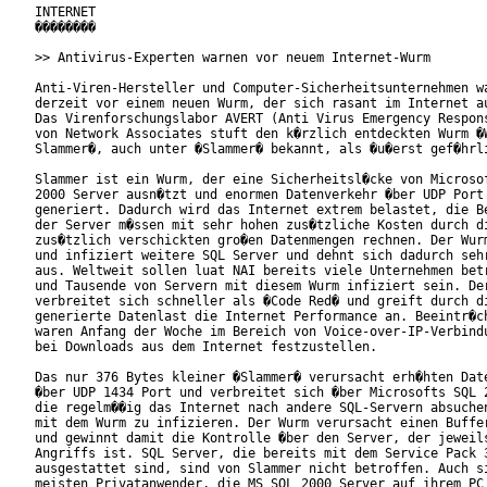
INTERNET

��������

>> Antivirus-Experten warnen vor neuem Internet-Wurm

Anti-Viren-Hersteller und Computer-Sicherheitsunternehmen wa
derzeit vor einem neuen Wurm, der sich rasant im Internet au
Das Virenforschungslabor AVERT (Anti Virus Emergency Respons
von Network Associates stuft den k�rzlich entdeckten Wurm �W
Slammer�, auch unter �Slammer� bekannt, als �u�erst gef�hrli
Slammer ist ein Wurm, der eine Sicherheitsl�cke von Microsof
2000 Server ausn�tzt und enormen Datenverkehr �ber UDP Port 
generiert. Dadurch wird das Internet extrem belastet, die Be
der Server m�ssen mit sehr hohen zus�tzliche Kosten durch di
zus�tzlich verschickten gro�en Datenmengen rechnen. Der Wurm
und infiziert weitere SQL Server und dehnt sich dadurch sehr
aus. Weltweit sollen luat NAI bereits viele Unternehmen betr
und Tausende von Servern mit diesem Wurm infiziert sein. Der
verbreitet sich schneller als �Code Red� und greift durch di
generierte Datenlast die Internet Performance an. Beeintr�ch
waren Anfang der Woche im Bereich von Voice-over-IP-Verbindu
bei Downloads aus dem Internet festzustellen.

Das nur 376 Bytes kleiner �Slammer� verursacht erh�hten Date
�ber UDP 1434 Port und verbreitet sich �ber Microsofts SQL 2
die regelm��ig das Internet nach andere SQL-Servern absuchen
mit dem Wurm zu infizieren. Der Wurm verursacht einen Buffer
und gewinnt damit die Kontrolle �ber den Server, der jeweils
Angriffs ist. SQL Server, die bereits mit dem Service Pack 3
ausgestattet sind, sind von Slammer nicht betroffen. Auch si
meisten Privatanwender, die MS SQL 2000 Server auf ihrem PC 