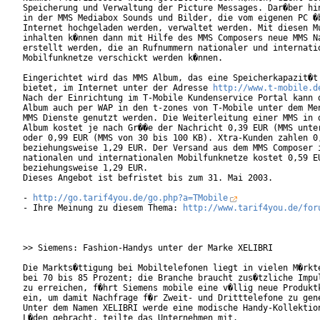
Speicherung und Verwaltung der Picture Messages. Dar�ber hin
in der MMS Mediabox Sounds und Bilder, die vom eigenen PC �b
Internet hochgeladen werden, verwaltet werden. Mit diesen Mu
inhalten k�nnen dann mit Hilfe des MMS Composers neue MMS Na
erstellt werden, die an Rufnummern nationaler und internatio
Mobilfunknetze verschickt werden k�nnen.

Eingerichtet wird das MMS Album, das eine Speicherkapazit�t 
bietet, im Internet unter der Adresse 
http://www.t-mobile.d
Nach der Einrichtung im T-Mobile Kundenservice Portal kann d
Album auch per WAP in den t-zones von T-Mobile unter dem Men
MMS Dienste genutzt werden. Die Weiterleitung einer MMS in d
Album kostet je nach Gr��e der Nachricht 0,39 EUR (MMS unter
oder 0,99 EUR (MMS von 30 bis 100 KB). Xtra-Kunden zahlen 0,
beziehungsweise 1,29 EUR. Der Versand aus dem MMS Composer i
nationalen und internationalen Mobilfunknetze kostet 0,59 EU
beziehungsweise 1,29 EUR.

Dieses Angebot ist befristet bis zum 31. Mai 2003.

- 
http://go.tarif4you.de/go.php?a=TMobile
- Ihre Meinung zu diesem Thema: 
http://www.tarif4you.de/for
>> Siemens: Fashion-Handys unter der Marke XELIBRI

Die Markts�ttigung bei Mobiltelefonen liegt in vielen M�rkte
bei 70 bis 85 Prozent; die Branche braucht zus�tzliche Impul
zu erreichen, f�hrt Siemens mobile eine v�llig neue Produktk
ein, um damit Nachfrage f�r Zweit- und Dritttelefone zu gene
Unter dem Namen XELIBRI werde eine modische Handy-Kollektion
L�den gebracht, teilte das Unternehmen mit.
