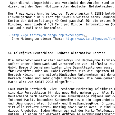
-Sperrdienst eingerichtet und verbindet den Anrufer rund um 
direkt mit der Sperr-Hotline aller deutschen Netzbetreiber.

Der Preis eines Anrufes bei der Telefonauskunft 11880 betr�g
Einwahlgeb�hr plus 9 Cent f�r jeweils weitere sechs Sekunden
Kosten der Weiterleitung: 49 Cent pauschal f�r die ersten f�
Minuten, anschlie�end 4,9 Cent pro Minute. Informationen �be
Fax und e-Mail sind kostenlos.

- 
http://go.tarif4you.de/go.php?a=telegate
- Ihre Meinung zu diesem Thema: 
http://www.tarif4you.de/for
>> Telef�nica Deutschland: Gr��ter alternative Carrier 

Die Internet-Dienstleister mediaWays und HighwayOne firmiere
sofort unter einem Dach und verschmelzen zur Telef�nica Deut
GmbH. Beide Unternehmen bieten ihre Dienstleistungen ausschl
f�r Gesch�ftskunden an. Dabei erg�nzen sich die Experten f�r
Bereich kleiner- und mittelst�ndischer Unternehmen mit denen
Bereich gro�er und sehr gro�er Unternehmen. Die neue gemeins
Marke wird zur CeBIT 2003 eingef�hrt.

Laut Martin Kottbusch, Vice President Marketing Telef�nica D
sind die Perspektiven f�r das neue Unternehmen gut: �Als Tel
Deutschland GmbH bieten wir eine zuverl�ssige Pr�senz auf de
Internet-Markt, besondere Kundenn�he sowie ein abgerundetes 
und L�sungsportfolio. Schmal- und Breitbandzug�nge, Onlinedi
Virtuelle Private Netze, Hosting sowie Voice-over-IP sind Be
dieses Angebotes. Zudem k�nnen wir mit der Marke Telefonica 
nutzen, in einen der weltweit gr��ten Telekommunikationskonz