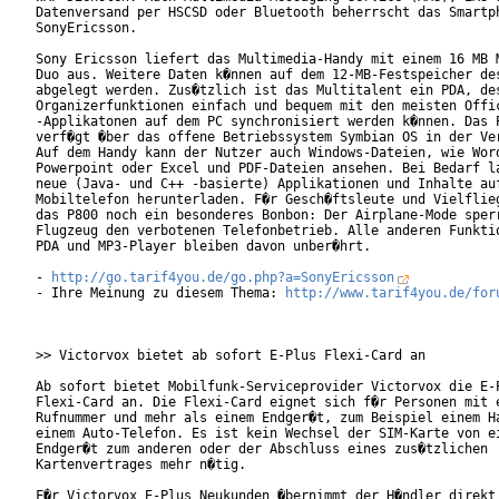
Datenversand per HSCSD oder Bluetooth beherrscht das Smartph
SonyEricsson.

Sony Ericsson liefert das Multimedia-Handy mit einem 16 MB M
Duo aus. Weitere Daten k�nnen auf dem 12-MB-Festspeicher des
abgelegt werden. Zus�tzlich ist das Multitalent ein PDA, des
Organizerfunktionen einfach und bequem mit den meisten Offic
-Applikatonen auf dem PC synchronisiert werden k�nnen. Das P
verf�gt �ber das offene Betriebssystem Symbian OS in der Ver
Auf dem Handy kann der Nutzer auch Windows-Dateien, wie Word
Powerpoint oder Excel und PDF-Dateien ansehen. Bei Bedarf la
neue (Java- und C++ -basierte) Applikationen und Inhalte auf
Mobiltelefon herunterladen. F�r Gesch�ftsleute und Vielflieg
das P800 noch ein besonderes Bonbon: Der Airplane-Mode sperr
Flugzeug den verbotenen Telefonbetrieb. Alle anderen Funktio
PDA und MP3-Player bleiben davon unber�hrt.

- 
http://go.tarif4you.de/go.php?a=SonyEricsson
- Ihre Meinung zu diesem Thema: 
http://www.tarif4you.de/for
>> Victorvox bietet ab sofort E-Plus Flexi-Card an

Ab sofort bietet Mobilfunk-Serviceprovider Victorvox die E-P
Flexi-Card an. Die Flexi-Card eignet sich f�r Personen mit e
Rufnummer und mehr als einem Endger�t, zum Beispiel einem Ha
einem Auto-Telefon. Es ist kein Wechsel der SIM-Karte von ei
Endger�t zum anderen oder der Abschluss eines zus�tzlichen

Kartenvertrages mehr n�tig.

F�r Victorvox E-Plus Neukunden �bernimmt der H�ndler direkt 