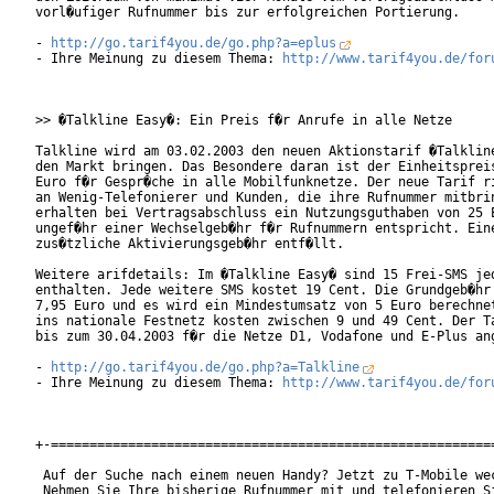
vorl�ufiger Rufnummer bis zur erfolgreichen Portierung.

- 
http://go.tarif4you.de/go.php?a=eplus
- Ihre Meinung zu diesem Thema: 
http://www.tarif4you.de/for
>> �Talkline Easy�: Ein Preis f�r Anrufe in alle Netze

Talkline wird am 03.02.2003 den neuen Aktionstarif �Talkline
den Markt bringen. Das Besondere daran ist der Einheitspreis
Euro f�r Gespr�che in alle Mobilfunknetze. Der neue Tarif ri
an Wenig-Telefonierer und Kunden, die ihre Rufnummer mitbrin
erhalten bei Vertragsabschluss ein Nutzungsguthaben von 25 E
ungef�hr einer Wechselgeb�hr f�r Rufnummern entspricht. Eine
zus�tzliche Aktivierungsgeb�hr entf�llt.

Weitere arifdetails: Im �Talkline Easy� sind 15 Frei-SMS jed
enthalten. Jede weitere SMS kostet 19 Cent. Die Grundgeb�hr 
7,95 Euro und es wird ein Mindestumsatz von 5 Euro berechnet
ins nationale Festnetz kosten zwischen 9 und 49 Cent. Der Ta
bis zum 30.04.2003 f�r die Netze D1, Vodafone und E-Plus ang
- 
http://go.tarif4you.de/go.php?a=Talkline
- Ihre Meinung zu diesem Thema: 
http://www.tarif4you.de/for
+-==========================================================
 Auf der Suche nach einem neuen Handy? Jetzt zu T-Mobile wec
 Nehmen Sie Ihre bisherige Rufnummer mit und telefonieren Si