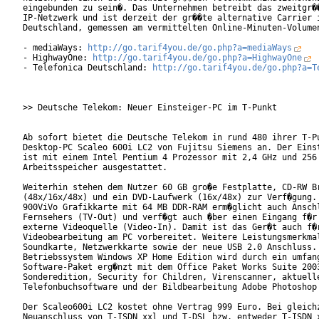
eingebunden zu sein�. Das Unternehmen betreibt das zweitgr��
IP-Netzwerk und ist derzeit der gr��te alternative Carrier i
Deutschland, gemessen am vermittelten Online-Minuten-Volumen
- mediaWays: 
http://go.tarif4you.de/go.php?a=mediaWays
- HighwayOne: 
http://go.tarif4you.de/go.php?a=HighwayOne
- Telefonica Deutschland: 
http://go.tarif4you.de/go.php?a=T
>> Deutsche Telekom: Neuer Einsteiger-PC im T-Punkt

Ab sofort bietet die Deutsche Telekom in rund 480 ihrer T-Pu
Desktop-PC Scaleo 600i LC2 von Fujitsu Siemens an. Der Einst
ist mit einem Intel Pentium 4 Prozessor mit 2,4 GHz und 256 
Arbeitsspeicher ausgestattet.

Weiterhin stehen dem Nutzer 60 GB gro�e Festplatte, CD-RW Br
(48x/16x/48x) und ein DVD-Laufwerk (16x/48x) zur Verf�gung. 
900ViVo Grafikkarte mit 64 MB DDR-RAM erm�glicht auch Anschl
Fernsehers (TV-Out) und verf�gt auch �ber einen Eingang f�r 
externe Videoquelle (Video-In). Damit ist das Ger�t auch f�r
Videobearbeitung am PC vorbereitet. Weitere Leistungsmerkmal
Soundkarte, Netzwerkkarte sowie der neue USB 2.0 Anschluss. 
Betriebssystem Windows XP Home Edition wird durch ein umfang
Software-Paket erg�nzt mit dem Office Paket Works Suite 2003
Sonderedition, Security for Children, Virenscanner, aktuelle
Telefonbuchsoftware und der Bildbearbeitung Adobe Photoshop 
Der Scaleo600i LC2 kostet ohne Vertrag 999 Euro. Bei gleichz
Neuanschluss von T-ISDN xxl und T-DSL bzw. entweder T-ISDN x