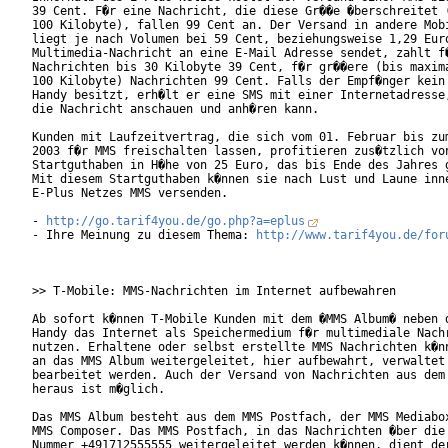
39 Cent. F�r eine Nachricht, die diese Gr��e �berschreitet (
100 Kilobyte), fallen 99 Cent an. Der Versand in andere Mobi
liegt je nach Volumen bei 59 Cent, beziehungsweise 1,29 Euro
Multimedia-Nachricht an eine E-Mail Adresse sendet, zahlt f�
Nachrichten bis 30 Kilobyte 39 Cent, f�r gr��ere (bis maxima
100 Kilobyte) Nachrichten 99 Cent. Falls der Empf�nger kein 
Handy besitzt, erh�lt er eine SMS mit einer Internetadresse,
die Nachricht anschauen und anh�ren kann.

Kunden mit Laufzeitvertrag, die sich vom 01. Februar bis zum
2003 f�r MMS freischalten lassen, profitieren zus�tzlich von
Startguthaben in H�he von 25 Euro, das bis Ende des Jahres g
Mit diesem Startguthaben k�nnen sie nach Lust und Laune inne
E-Plus Netzes MMS versenden.

- 
http://go.tarif4you.de/go.php?a=eplus
- Ihre Meinung zu diesem Thema: 
http://www.tarif4you.de/for
>> T-Mobile: MMS-Nachrichten im Internet aufbewahren

Ab sofort k�nnen T-Mobile Kunden mit dem �MMS Album� neben d
Handy das Internet als Speichermedium f�r multimediale Nachr
nutzen. Erhaltene oder selbst erstellte MMS Nachrichten k�nn
an das MMS Album weitergeleitet, hier aufbewahrt, verwaltet 
bearbeitet werden. Auch der Versand von Nachrichten aus dem 
heraus ist m�glich.

Das MMS Album besteht aus dem MMS Postfach, der MMS Mediabox
MMS Composer. Das MMS Postfach, in das Nachrichten �ber die 
Nummer +491712555555 weitergeleitet werden k�nnen, dient der