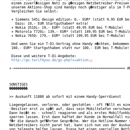
 einem zuverl�ssigen Netz zu g�nsigen Netzbetreiber-Preisen.
 unserem Aktions-Shop sind Handys noch g�nstiger als im T-Pu
 Vergleichen Sie selbst:

 + Siemens S45i design edition: 0,- EUR* (statt 9,95 EUR bei
   Dazu: 10,- EUR Startguthaben* extra!

 + Nokia 3510i: 19,- EUR* (statt 49,95 EUR bei T-Mobile)

 + Motorola T720i: 139,- EUR* (statt 149,95 EUR bei T-Mobile
 + Nokia 7650: 179,- EUR* (statt 199,95 EUR bei T-Mobile)

 Und wenn Sie ein T-D1-Vertrag ohne Handy m�chten, bekommen 
 160,- EUR* Startguthaben statt nur 100,- EUR bei T-Mobile!

 Diese und weitere T-D1-Angebote:

http://go.tarif4you.de/go.php?s=aktion
+-======================================================= AN
SONSTIGES

���������

>> Auskunft 11880 ab sofort mit einem Handy-Sperrdienst

Liegengelassen, verloren, oder gestohlen - oft f�llt es eine
-Besitzer erst zu sp�t auf, dass sein Mobiltelefon verschwun
Dann hei�t es - schnell reagieren und als erstes Mobilfunkka
sperren lassen. Erst dann haftet der Kunde im Normalfall nic
f�r die danach gef�hrten Gespr�che. Wer die Hotline-Nummer s
Netzbetreibers nicht parat hat, kann sich nun von der Auskun
von telegate helfen lassen. Diese hat einen speziellen Notfa