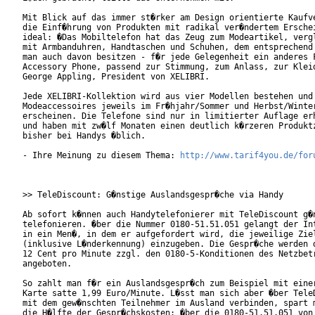
Mit Blick auf das immer st�rker am Design orientierte Kaufve
die Einf�hrung von Produkten mit radikal ver�ndertem Erschei
ideal: �Das Mobiltelefon hat das Zeug zum Modeartikel, vergl
mit Armbanduhren, Handtaschen und Schuhen, dem entsprechend 
man auch davon besitzen - f�r jede Gelegenheit ein anderes F
Accessory Phone, passend zur Stimmung, zum Anlass, zur Kleid
George Appling, President von XELIBRI.

Jede XELIBRI-Kollektion wird aus vier Modellen bestehen und 
Modeaccessoires jeweils im Fr�hjahr/Sommer und Herbst/Winter
erscheinen. Die Telefone sind nur in limitierter Auflage erh
und haben mit zw�lf Monaten einen deutlich k�rzeren Produktz
bisher bei Handys �blich.

- Ihre Meinung zu diesem Thema: 
http://www.tarif4you.de/for
>> TeleDiscount: G�nstige Auslandsgespr�che via Handy

Ab sofort k�nnen auch Handytelefonierer mit TeleDiscount g�n
telefonieren. �ber die Nummer 0180-51.51.051 gelangt der Int
in ein Men�, in dem er aufgefordert wird, die jeweilige Ziel
(inklusive L�nderkennung) einzugeben. Die Gespr�che werden d
12 Cent pro Minute zzgl. den 0180-5-Konditionen des Netzbetr
angeboten.

So zahlt man f�r ein Auslandsgespr�ch zum Beispiel mit einer
Karte satte 1,99 Euro/Minute. L�sst man sich aber �ber TeleD
mit dem gew�nschten Teilnehmer im Ausland verbinden, spart m
die H�lfte der Gespr�chskosten: �ber die 0180-51.51.051 von
