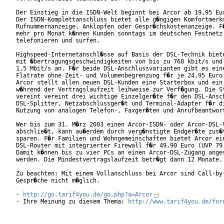
Der Einstieg in die ISDN-Welt beginnt bei Arcor ab 19,95 Eur
Der ISDN-Komplettanschluss bietet alle g�ngigen Komfortmerkm
Rufnummernanzeige, Anklopfen oder Gespr�chskostenanzeige. F�
mehr pro Monat k�nnen Kunden sonntags im deutschen Festnetz 
telefonieren und surfen.

Highspeed-Internetanschl�sse auf Basis der DSL-Technik biete
mit �bertragungsgeschwindigkeiten von bis zu 768 kbit/s und 
1,5 Mbit/s an. F�r beide DSL-Anschlussvarianten gibt es eine
Flatrate ohne Zeit- und Volumenbegrenzung f�r je 24,95 Euro 
Arcor stellt allen neuen DSL-Kunden eine Starterbox und ein 
w�hrend der Vertragslaufzeit leihweise zur Verf�gung. Die St
vereint vereint drei wichtige Einzelger�te f�r den DSL-Ansch
DSL-Splitter, Netzabschlussger�t und Terminal-Adapter f�r di
Nutzung von analogen Telefon-, Faxger�ten und Anrufbeantwort
Wer bis zum 31. M�rz 2003 einen Arcor-ISDN- oder Arcor-DSL-V
abschlie�t, kann au�erdem durch verg�nstigte Endger�te zus�t
sparen. F�r Familien und Wohngemeinschaften bietet Arcor ein
DSL-Router mit integrierter Firewall f�r 49,90 Euro (UVP 79,
Damit k�nnen bis zu vier PCs an einen Arcor-DSL-Zugang anges
werden. Die Mindestvertragslaufzeit betr�gt dann 12 Monate.

Zu beachten: Mit einem Vollanschluss bei Arcor sind Call-by-
Gespr�che nicht m�glich.

- 
http://go.tarif4you.de/go.php?a=Arcor
- Ihre Meinung zu diesem Thema: 
http://www.tarif4you.de/for