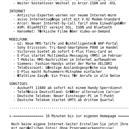
  - Weiter kostenloser Wechsel zu Arcor-ISDN und -DSL

INTERNET

  - Antivirus-Experten warnen vor neuem Internet-Wurm

  - avivo Internetzug�nge jetzt mit V.92 Modem-Standard

  - Arcor: Neuer Internet-by-Call Tarif ohne Einwahlgeb�hr

  - AVM: BlueFRITZ! vereint DSL, ISDN und Bluetooth

  - HanseNet: T�rkische Filme �ber Video-on-Demand

MOBILFUNK

  - o2: Neue MMS-Tarife und �intelligentes� WAP-Portal

  - Sony Ericssson: Tri-Band-Smartphone P800 im Handel

  - Victorvox bietet ab sofort E-Plus Flexi-Card an

  - E-Plus startet Multimedia Messaging (MMS) im Februar

  - T-Mobile: MMS-Nachrichten im Internet aufbewahren

  - Siemens: Fashion-Handys unter der Marke XELIBRI

  - TeleDiscount: G�nstige Auslandsgespr�che via Handy

  - E-Plus macht Rufnummern-Mitnahme einfacher

  - �Talkline Easy�: Ein Preis f�r Anrufe in alle Netze

SONSTIGES

  - Auskunft 11880 ab sofort mit einem Handy-Sperrdienst

  - Telef�nica Deutschland: Gr��ter alternative Carrier 

  - Deutsche Telekom: Neuer Einsteiger-PC im T-Punkt

  - Deutsche Telekom startet UMTS ab drittem Quartal

------------------------------------------------------------
+-=============== 10 Minuten bis zur eigenen Homepage ======
 Noch keine eigene Internet-Seite? Erstellen Sie jetzt Ihre 
 mit pers�nlichen Fotos! Ohne Programmierkenntnisse!
