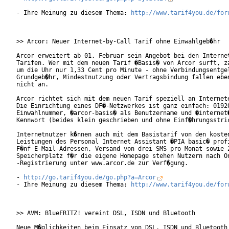
- Ihre Meinung zu diesem Thema: 
http://www.tarif4you.de/for
>> Arcor: Neuer Internet-by-Call Tarif ohne Einwahlgeb�hr

Arcor erweitert ab 01. Februar sein Angebot bei den Internet
Tarifen. Wer mit dem neuen Tarif �Basis� von Arcor surft, za
um die Uhr nur 1,33 Cent pro Minute - ohne Verbindungsentgel
Grundgeb�hr, Mindestnutzung oder Vertragsbindung fallen eben
nicht an.

Arcor richtet sich mit dem neuen Tarif speziell an Internete
Die Einrichtung eines DF�-Netzwerkes ist ganz einfach: 01920
Einwahlnummer, �arcor-basis� als Benutzername und �internet�
Kennwort (beides klein geschrieben und ohne Einf�hrungsstric
Internetnutzer k�nnen auch mit dem Basistarif von den kosten
Leistungen des Personal Internet Assistant �PIA basic� profi
F�nf E-Mail-Adressen, Versand von drei SMS pro Monat sowie 2
Speicherplatz f�r die eigene Homepage stehen Nutzern nach On
-Registrierung unter www.arcor.de zur Verf�gung.

- 
http://go.tarif4you.de/go.php?a=Arcor
- Ihre Meinung zu diesem Thema: 
http://www.tarif4you.de/for
>> AVM: BlueFRITZ! vereint DSL, ISDN und Bluetooth

Neue M�glichkeiten beim Einsatz von DSL, ISDN und Bluetooth 