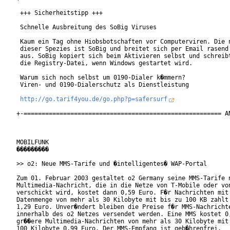
 +++ Sicherheitstipp +++

 Schnelle Ausbreitung des SoBig Viruses

 Kaum ein Tag ohne Hiobsbotschaften vor Computerviren. Die n
 dieser Spezies ist SoBig und breitet sich per Email rasend 
 aus. SoBig kopiert sich beim Aktivieren selbst und schreibt
 die Registry-Datei, wenn Windows gestartet wird.

 Warum sich noch selbst um 0190-Dialer k�mmern?

 Viren- und 0190-Dialerschutz als Dienstleistung

http://go.tarif4you.de/go.php?p=safersurf
+-======================================================= AN
MOBILFUNK

���������

>> o2: Neue MMS-Tarife und �intelligentes� WAP-Portal

Zum 01. Februar 2003 gestaltet o2 Germany seine MMS-Tarife n
Multimedia-Nachricht, die in die Netze von T-Mobile oder von
verschickt wird, kostet dann 0,59 Euro. F�r Nachrichten mit 
Datenmenge von mehr als 30 Kilobyte mit bis zu 100 KB zahlt 
1,29 Euro. Unver�ndert bleiben die Preise f�r MMS-Nachrichte
innerhalb des o2 Netzes versendet werden. Eine MMS kostet 0,
gr��ere Multimedia-Nachrichten von mehr als 30 Kilobyte mit 
100 Kilobyte 0,99 Euro. Der MMS-Empfang ist geb�hrenfrei.
