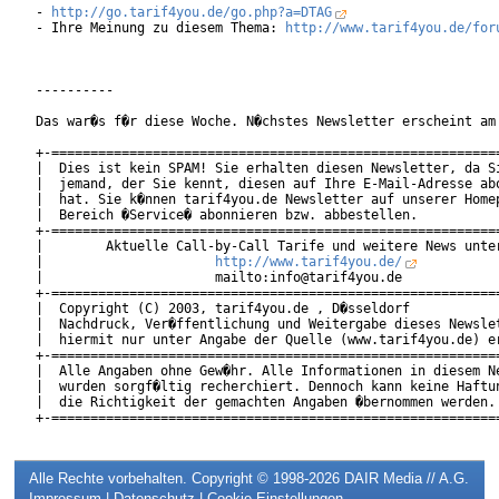
- 
http://go.tarif4you.de/go.php?a=DTAG
- Ihre Meinung zu diesem Thema: 
http://www.tarif4you.de/for
----------

Das war�s f�r diese Woche. N�chstes Newsletter erscheint am 
+-==========================================================
|  Dies ist kein SPAM! Sie erhalten diesen Newsletter, da Si
|  jemand, der Sie kennt, diesen auf Ihre E-Mail-Adresse abo
|  hat. Sie k�nnen tarif4you.de Newsletter auf unserer Homep
|  Bereich �Service� abonnieren bzw. abbestellen.           
+-==========================================================
|        Aktuelle Call-by-Call Tarife und weitere News unter
|                      
http://www.tarif4you.de/
          
|                      mailto:info@tarif4you.de             
+-==========================================================
|  Copyright (C) 2003, tarif4you.de , D�sseldorf            
|  Nachdruck, Ver�ffentlichung und Weitergabe dieses Newslet
|  hiermit nur unter Angabe der Quelle (www.tarif4you.de) er
+-==========================================================
|  Alle Angaben ohne Gew�hr. Alle Informationen in diesem Ne
|  wurden sorgf�ltig recherchiert. Dennoch kann keine Haftun
|  die Richtigkeit der gemachten Angaben �bernommen werden. 
Alle Rechte vorbehalten. Copyright © 1998-2026
DAIR Media // A.G.
Impressum
|
Datenschutz
|
Cookie-Einstellungen