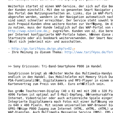
Weiterhin startet o2 einen WAP-Service, der sich auf die Bed
der Kunden einstellt. Mit dem so genannten Smart Navigator p
das Portal dem Nutzungsverhalten an. Links, die im WAP-Porta
abgerufen werden, wandern in der Navigation automatisch nach
sind somit schneller erreichbar. Der Service steht sowohl Ve
auch Prepaid-Kunden ohne weitere Kosten zur Verf�gung. Um di
http://wap.o2online.de
 zugreifen. Kunden von o2, die bere
per Internet konfigurierte WAP-Portale haben, k�nnen diese a
Startseite oder als bookmark weiterverwenden. Der Smart Navi
l�sst sich jederzeit ein- und ausschalten.

- 
http://go.tarif4you.de/go.php?s=O2
- Ihre Meinung zu diesem Thema: 
http://www.tarif4you.de/for
>> Sony Ericssson: Tri-Band-Smartphone P800 im Handel

SonyEricsson bringt ab n�chster Woche das Multimedia-Handys 
endlich in den Handel. Das Mobiltelefon mit Memory Stick Duo
PDA-Funktionalit�t, Digitalkamera und MP3-Player in einem so
Kartenvertrag zum Preis von 849,- Euro erh�ltlich sein.

Das gro�e Touchscreen-Display (40 x 61 mm) mit 208 x 320 Pix
4096 Farben ist optimal auf E-Mail-Empfang, B�rsenkursabfrag
Internet, Videotrailer oder auch actionreiche Spiele eingeri
Integrierte Digitalkamera mach Fotos mit einer Aufl�sung von
zu 640 x 480 Pixeln. Mit seinem universellen WAP-Browser bie
GPRS-f�hige P800 Zugang zum Internet (HTML, xHTML, cHTML) un
WAP-Diensten. Auch Multimedia Messaging Service (MMS), EMS u