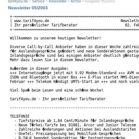
tarif4you.de
>
Service
>
Newsletter
>
Archiv
> Ausgabe 05/2003
Newsletter 05/2003
+-==========================================================
| www.tarif4you.de                                 Newslette
| Ihr pers�nlicher Tarifberater                      02. Feb
+-==========================================================
Willkommen zu unserem heutigen Newsletter!

Diverse Call-by-Call Anbieter haben in dieser Woche zahlreic
f�r Auslandsgespr�che ge�ndert und neue Sonderaktonen gestar
Inlandsgespr�che sind bei einigen Anbieter deutlich g�nstige
Mehr dazu lesen Sie in diesem Newsletter.

Au�erdem in dieser Ausgabe:

+++ Internetzug�nge jetzt mit V.92 Modem-Standard +++ AVM ve
ISDN und Bluetooth in einer Box +++ E-Plus startet MMS-Diens
Februar +++ Telekom k�ndigt UMTS-Start an +++ und noch viele
Viel Spa� beim Lesen und eine sch�ne Woche!

tarif4you.de - Ihr pers�nlicher Tarifberater

------------------------------------------------------------
TELEFONIE

  - Tiefstpreise ab 1,84 Cent/Minute f�r Inlandsgespr�che

  - Neue T�rkei-Tarife bei 01081, Arcor und Junior Telecom

  - Zahlreiche �nderungen und Aktionen bei Auslandstarifen

  - OneTel: Preisanpassung bei Mobilfunk-Gespr�chen

  - R-TALK beendet Sonderaktion f�r Festnetzgespr�che
