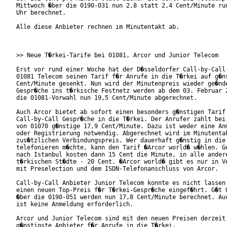
Mittwoch �ber die 0190-031 nun 2,8 statt 2,4 Cent/Minute run
Uhr berechnet.

Alle diese Anbieter rechnen im Minutentakt ab.

>> Neue T�rkei-Tarife bei 01081, Arcor und Junior Telecom

Erst vor rund einer Woche hat der D�sseldorfer Call-by-Call-
01081 Telecom seinen Tarif f�r Anrufe in die T�rkei auf g�ns
Cent/Minute gesenkt. Nun wird der Minutenpreis wieder ge�nde
Gespr�che ins t�rkische Festnetz werden ab dem 03. Februar 2
die 01081-Vorwahl nun 19,5 Cent/Minute abgerechnet.

Auch Arcor bietet ab sofort einen besonders g�nstigen Tarif 
Call-by-Call Gespr�che in die T�rkei. Der Anrufer zahlt bei 
von 01070 g�nstige 17,9 Cent/Minute. Dazu ist weder eine Anm
oder Registrierung notwendig. Abgerechnet wird im Minutentak
zus�tzlichen Verbindungspreis. Wer dauerhaft g�nstig in die 
telefonieren m�chte, kann den Tarif �Arcor world� w�hlen. Ge
nach Istanbul kosten dann 15 Cent die Minute, in alle andere
t�rkischen St�dte - 20 Cent. �Arcor world� gibt es nur in Ve
mit Preselection und dem ISDN-Telefonanschluss von Arcor.

Call-by-Call Anbieter Junior Telecom konnte es nicht lassen 
einen neuen Top-Preis f�r T�rkei-Gespr�che eingef�hrt. G�t G
�ber die 0190-051 werden nun 17,8 Cent/Minute berechnet. Auc
ist keine Anmeldung erforderlich.

Arcor und Junior Telecom sind mit den neuen Preisen derzeit

g�nstigste Anbieter f�r Anrufe in die T�rkei.
