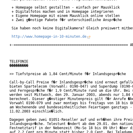
 + Homepage selbst gestallten - einfach per Mausklick

 + Digitalfotos machen und in Homepage integrieren

 + Eigene Homepage mit einem Mausklick online stellen

 + Zwei g�nstige Pakete f�r unterschiedliche Anspr�che

 Sie haben noch keine Digitalkamera? Gleich preiswert mitbes
http://www.homepage-in-10-minuten.de
+-======================================================= AN
TELEFONIE

���������

>> Tiefstpreise ab 1,84 Cent/Minute f�r Inlandsgespr�che

Call-by-Call Preise f�r Inlandsgespr�che sind erneut gefalle
bieten Spartelecom (Vorwahl: 0190-047) und Superdump (0190-0
und Ferngespr�che f�r 1,9 Cent/Minute rund um die Uhr. Bei s
werden seit Mittwoch, den 29. Januar 2003, abends nur 1,84 C
berechnet. Dieser g�nstiger Minutenpreis gilt f�r Anrufe �be
Vorwahl 0190-079 und zwar montags bis freitags von 18 bis 08
am Wochenende und bundeseinheitlichen Feiertagen ganztags - 
11.02.2003 einschlie�lich.

Dagegen geben zwei 01051-Reseller auf und erh�hen ihre Preis
Inlandsgespr�che. Telestunt �ndert ab dem 29.01. den nationa
Festnetztarif in der Nebenzeit (Mo-So 18 bis 09 Uhr) �ber di
auf 2,2 Cent pro Minute statt bisher 2,0 Cent. Bei Teledump 