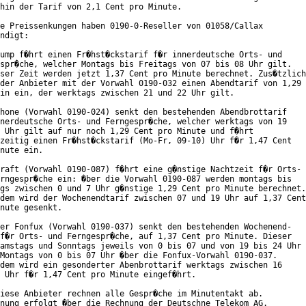
hin der Tarif von 2,1 Cent pro Minute.

e Preissenkungen haben 0190-0-Reseller von 01058/Callax

ndigt:

ump f�hrt einen Fr�hst�ckstarif f�r innerdeutsche Orts- und

spr�che, welcher Montags bis Freitags von 07 bis 08 Uhr gilt.

ser Zeit werden jetzt 1,37 Cent pro Minute berechnet. Zus�tzlich

der Anbieter mit der Vorwahl 0190-032 einen Abendtarif von 1,29

in ein, der werktags zwischen 21 und 22 Uhr gilt.

hone (Vorwahl 0190-024) senkt den bestehenden Abendbrottarif

nerdeutsche Orts- und Ferngespr�che, welcher werktags von 19

 Uhr gilt auf nur noch 1,29 Cent pro Minute und f�hrt

zeitig einen Fr�hst�ckstarif (Mo-Fr, 09-10) Uhr f�r 1,47 Cent

nute ein.

raft (Vorwahl 0190-087) f�hrt eine g�nstige Nachtzeit f�r Orts-

rngespr�che ein: �ber die Vorwahl 0190-087 werden montags bis

gs zwischen 0 und 7 Uhr g�nstige 1,29 Cent pro Minute berechnet.

dem wird der Wochenendtarif zwischen 07 und 19 Uhr auf 1,37 Cent

nute gesenkt.

er Fonfux (Vorwahl 0190-037) senkt den bestehenden Wochenend-

f�r Orts- und Ferngespr�che, auf 1,37 Cent pro Minute. Dieser

amstags und Sonntags jeweils von 0 bis 07 und von 19 bis 24 Uhr

Montags von 0 bis 07 Uhr �ber die Fonfux-Vorwahl 0190-037.

dem wird ein gesonderter Abenbrottarif werktags zwischen 16

 Uhr f�r 1,47 Cent pro Minute eingef�hrt.

iese Anbieter rechnen alle Gespr�che im Minutentakt ab.

nung erfolgt �ber die Rechnung der Deutschne Telekom AG.
