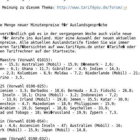
 Meinung zu diesem Thema: 
http://www.tarif4you.de/forum/
e Menge neuer Minutenpreise f�r Auslandsgespr�che

verst�ndlich gab es in der vergangenen Woche auch viele neue

 f�r Anrufe ins Ausland. Hier eine Auswahl der neuen aktuellen

npreise. Alle aktuellen Auslandstarife finden Sie wie immer

eren Tarif�bersichten auf www.tarif4you.de unter �Tarife� oder

en Tarifrechner auf der Startseite.

Maestro (Vorwahl 01015):

n - 15,3; Australien (Mobil) - 15,9; D�nemark - 2,6;

en - 6,1; Ghana - 11,7; Gibraltar - 4,9; Indien - 14,3;

 - 2,3; Kolumbien - 6,9; Moldau - 7,2; Niederlande (Mobil) - 21;

rino - 3,5.

25 (Vorwahl 0190-025):

ienien - 3,3; Barbados - 18,6; Bermuda - 8,2; Fidschi - 26,8;

 Inseln - 16,1; China (Mobil) - 3,2; Indonesien - 7,2;

 - 13,9; Irland (Mobil) - 19,8; Jemen - 35,5; Katar - 30,9;

enstein - 4,7; Mazedonien - 18,9; Philippinen - 15,9;

Arabien - 19,3; Senegal - 18,8; Seychellen - 33,9;

ad und Tobago - 18; Wei�russland - 19,9; Zypern - 7,3.

in (Vorwahl 0190-054):

a - 4,6; Ascension Inseln - 47; Australien (Mobil) - 16;

rk (Mobil) - 15,9; Japan (Mobil) - 14,8.

ump (Vorwahl 0190-032):
