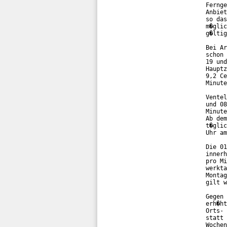
Fernge
Anbiet
so das
m�glic
g�ltig
Bei Ar
schon 
19 und
Hauptz
9,2 Ce
Minute
Ventel
und 08
Minute
Ab dem
t�glic
Uhr am
Die 01
innerh
pro Mi
werkta
Montag
gilt w
Gegen 
erh�ht
Orts- 
statt 
Wochen