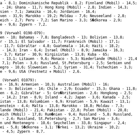
a - 8,1; Dominikanische Republik - 8,2; Finnland (Mobil) - 14,5;

 - 24; Ghana - 11,7; Hong Kong (Mobil) - 2,8; Indien - 14,3;

sien - 7,1; Jamaika - 16,4; Jordanien - 16,4;

ven - 31,9; Marokko - 19,2; Moldau - 7,6; Neuseeland - 2,8;

eich - 2,7; Peru - 7,2; San Marino - 3,3; S�dkorea - 2,9;

e - 9,6; Zypern - 7,2.

9 (Vorwahl 0190-079):

en - 10; Bahamas - 7,8; Bangladesch - 13; Bolivien - 13,8;

r - 15,1; El Salvador - 11,7; Frankreich (Mobil) - 17,1;

- 11,7; Gibraltar - 4,8; Guatemala - 14,4; Haiti - 18,2;

 - 14,3; Iran - 6,4; Israel (Mobil) - 8,9; Jamaika - 16,3;

- 3,7; Katar - 30,9; Kirgisistan - 13,8; Kuba - 65;

 - 13,1; Litauen - 9,6; Monaco - 5,3; Niederlande (Mobil) - 21,4
 7,1; Polen - 3,6; Russland, St.Petersburg - 2,5; Serbien und

egro - 10,6; Slowenien - 5,2; Syrien - 31,4; Tschechien - 3,3;

e - 9,6; USA (Festnetz + Mobil) - 2,6.

 (Vorwahl 01079):

n - 16,9; Armenien - 10,3; Australien (Mobil) - 16;

n - 3; Bolivien - 14; Chile - 2,9; Ecuador - 15,3; Ghana - 11,8;

en - 6,2; Gibraltar - 5; Gro�britannien - 2,6; Hongkong - 2,5;

 - 14,2; Iran - 8,9; Island - 4,2; Japan - 3,6; Kanada - 2,5;

istan - 13,8; Kolumbien - 6,9; Kroatien - 5,9; Kuwait - 13,1;

enstein - 4,4; Malta - 13,8; Marokko - 18,8; Moldau - 7,3;

lande (Mobil) - 21,4; Pakistan - 22,8; Polen (Mobil) - 20,8;

eich (Mobil) - 17,8; Rum�nien - 9,4; Russland - 5,8; Russland,

 - 2,4; Russland, St.Petersburg - 2,7; San Marino - 3,6;

n und Montenegro - 10,6; Seychellen - 33,8; Singapur - 2,4;

ei - 5,8; S�dkorea - 3,1; T�rkei - 13,2; Ukraine - 10,2;

 - 4,5; Zypern - 8,7.
