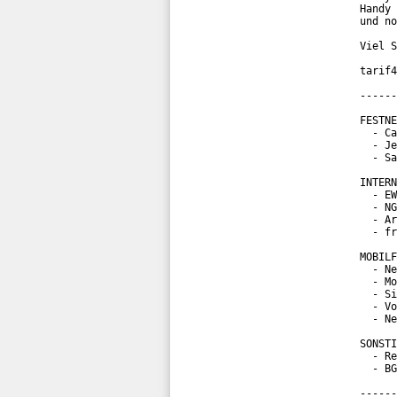
Handy 
und no
Viel S
tarif4
------
FESTNE
  - Ca
  - Je
  - Sa
INTERN
  - EW
  - NG
  - Ar
  - fr
MOBILF
  - Ne
  - Mo
  - Si
  - Vo
  - Ne
SONSTI
  - Re
  - BG
------