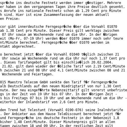
spr�che ins deutsche Festnetz werden immer g�nstiger. Mehrere

er haben in den vergangenen Tagen ihre Preise deutlich gesenkt,

s Anrufe ins nationale Festnetz schon ab 1,29 Cent pro Minute

h sind. Hier ist eine Zusammenfassung der neuen aktuell

en Preise:

cor gibt innerdeutsche Ferngespr�che �ber die Vorwahl 01070

ab 1,38 Cent pro Minute. Dieser Preis gilt werktags zwischen

 07 Uhr sowie am Wochenende rund um die Uhr. In der �brigen

eit (Mo-Fr, 07-19 Uhr) werden �ber 01070 immer noch sehr teure

nt/Minute berechnet. Ferngespr�che �ber 01070 werden im

ntakt abgerechnet.

o berechnet jetzt �ber die Vorwahl 01040 t�glich zwischen 21

 Uhr sowie am Wochenende rund um die Uhr nur noch 1,37 Cent pro

. Dieses Tarifangebot gilt bis einschlie�lich 20.02.2004.

 21.02. gilt dann wieder der �bliche Tarif von 2,19 Cent/Minute

h zwischen 21 und 08 Uhr und 4,1 Cent/Minute zwischen 08 und 21

 Wochenende und Feiertagen.

015 Maestro Telecom GmbH senkte den Tarif f�r Ferngespr�che

alb Deutschlands auf den neuen Niedrigtarif von nur 1,30 Cent

nute. Der neu eingef�hrte Nebenzeittarif gilt vorerst unbefriste
gs in der Zeit von 19 Uhr bis 07 Uhr. In der �brigen Zeit -

s bis Freitags 07 bis 19 Uhr und am Wochenende rund um die Uhr -

eiterhin der Inlandstarif von 2,6 Cent pro Minute.

den Trend hat Telestunt (Vorwahl 0190-076) seine Inalndstarife

. Der Anbieter aus dem Hause TeleDiscount berechnet jetzt f�r

und Ferngespr�che ins deutsche Festnetz in der Nebenzeit 1,8

bisher 1,48 Cent/Minute. Dieser Minutenpreis gilt an allen

tagen zwischen 18 und 09 Uhr. In der restlichen Zeit gilt
