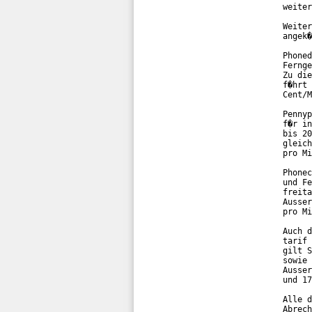
weiter
Weiter
angek�
Phoned
Fernge
Zu die
f�hrt 
Cent/M
Pennyp
f�r in
bis 20
gleich
pro Mi
Phonec
und Fe
freita
Ausser
pro Mi
Auch d
tarif 
gilt S
sowie 
Ausser
und 17
Alle d
Abrech