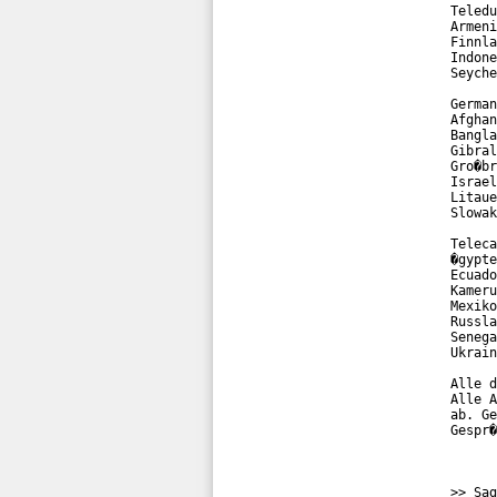
Teledu
Armeni
Finnla
Indone
Seyche
German
Afghan
Bangla
Gibral
Gro�br
Israel
Litaue
Slowak
Teleca
�gypte
Ecuado
Kameru
Mexiko
Russla
Senega
Ukrain
Alle d
Alle A
ab. Ge
Gespr�
>> Sag