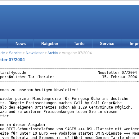
News
Ratgeber
Tarife
Service
Imp
.de
>
Service
>
Newsletter
>
Archiv
> Ausgabe 07/2004
tter 07/2004
===============================================================-
tarif4you.de                                 Newsletter 07/2004 
pers�nlicher Tarifberater                      15. Februar 2004 
===============================================================-
mmen zu unserem heutigen Newsletter!

wieder purzeln Minutenpreise f�r Ferngespr�che ins deutsche

tz. J�ngste Preissenkungen machen Call-by-Call Gespr�che

alb des eigenen Ortsnetzes schon ab 1,29 Cent/Minute m�glich.

azu und zu weiteren Preissenkungen lesen Sie in diesem

tter.

em in dieser Ausgabe:

ue DECT-Schnurlostelefone von SAGEM +++ DSL-Flatrate mit weniger

eite f�r unter 10 Euro +++ Vodafone startet UMTS-Dienste +++ Neu
 von Motorola und Siemens +++ o2 f�hrt neue Genion-Tarife ohne
