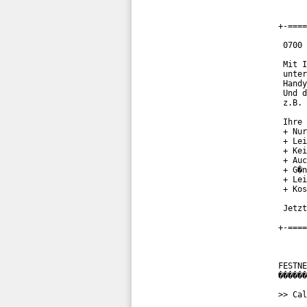
+-====
 0700 
 Mit I
 unter
 Handy
 Und d
 z.B. 
 Ihre 
 + Nur
 + Lei
 + Kei
 + Auc
 + G�n
 + Lei
 + Kos
 Jetzt
+-====
FESTNE
������
>> Cal