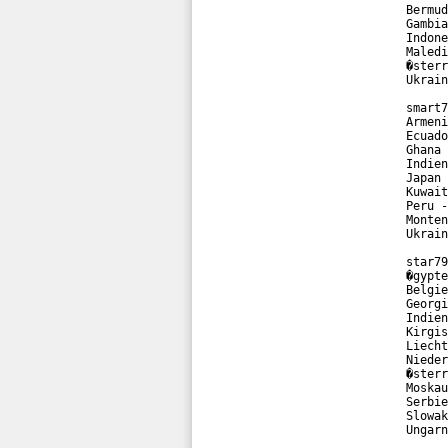
Bermud
Gambia
Indone
Maledi
�sterr
Ukrain
smart7
Armeni
Ecuado
Ghana 
Indien
Japan 
Kuwait
Peru -
Monten
Ukrain
star79
�gypte
Belgie
Georgi
Indien
Kirgis
Liecht
Nieder
�sterr
Moskau
Serbie
Slowak
Ungarn