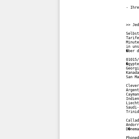
- Ihre
>> Jed
Selbst
Tarife
Minute
in uns
�ber d
01015/
�gypte
Georgi
Kanada
San Ma
Clever
Argent
Cayman
Indien
Liecht
Saudi-
Trinid
Callad
Andorr
D�nema
Phoned