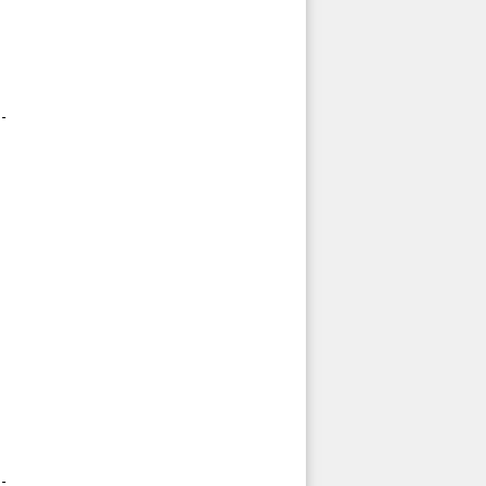
-

-
