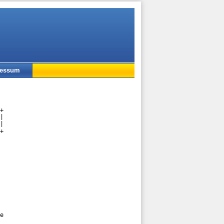
ressum
+

|

|

+

e
