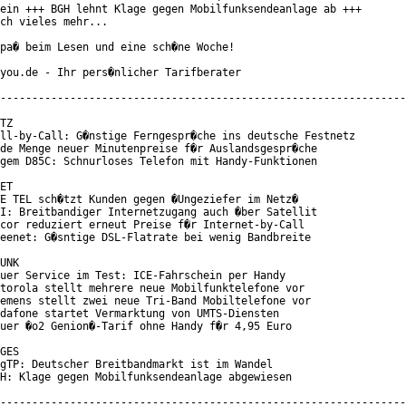
ein +++ BGH lehnt Klage gegen Mobilfunksendeanlage ab +++

ch vieles mehr...

pa� beim Lesen und eine sch�ne Woche!

you.de - Ihr pers�nlicher Tarifberater

----------------------------------------------------------------
TZ

ll-by-Call: G�nstige Ferngespr�che ins deutsche Festnetz

de Menge neuer Minutenpreise f�r Auslandsgespr�che

gem D85C: Schnurloses Telefon mit Handy-Funktionen

ET

E TEL sch�tzt Kunden gegen �Ungeziefer im Netz�

I: Breitbandiger Internetzugang auch �ber Satellit

cor reduziert erneut Preise f�r Internet-by-Call

eenet: G�sntige DSL-Flatrate bei wenig Bandbreite

UNK

uer Service im Test: ICE-Fahrschein per Handy

torola stellt mehrere neue Mobilfunktelefone vor

emens stellt zwei neue Tri-Band Mobiltelefone vor

dafone startet Vermarktung von UMTS-Diensten

uer �o2 Genion�-Tarif ohne Handy f�r 4,95 Euro

GES

gTP: Deutscher Breitbandmarkt ist im Wandel

H: Klage gegen Mobilfunksendeanlage abgewiesen

----------------------------------------------------------------