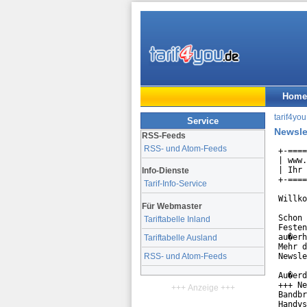
Home
tarif4you
Service
Newsle
RSS-Feeds
RSS- und Atom-Feeds
+-====
| www.
| Ihr 
Info-Dienste
+-====
Tarif-Info-Service
Willko
Für Webmaster
Schon 
Tariftabelle Inland
Festen
au�erh
Tariftabelle Ausland
Mehr d
Newsle
RSS- und Atom-Feeds
Au�erd
+++ Ne
+++ Anzeige +++
Bandbr
Handys