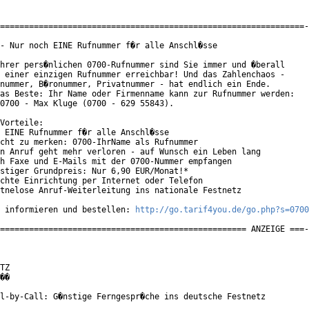
===============================================================-
- Nur noch EINE Rufnummer f�r alle Anschl�sse

hrer pers�nlichen 0700-Rufnummer sind Sie immer und �berall

 einer einzigen Rufnummer erreichbar! Und das Zahlenchaos -

nummer, B�ronummer, Privatnummer - hat endlich ein Ende.

as Beste: Ihr Name oder Firmenname kann zur Rufnummer werden:

0700 - Max Kluge (0700 - 629 55843).

Vorteile:

 EINE Rufnummer f�r alle Anschl�sse

cht zu merken: 0700-IhrName als Rufnummer

n Anruf geht mehr verloren - auf Wunsch ein Leben lang

h Faxe und E-Mails mit der 0700-Nummer empfangen

stiger Grundpreis: Nur 6,90 EUR/Monat!*

chte Einrichtung per Internet oder Telefon

tnelose Anruf-Weiterleitung ins nationale Festnetz

 informieren und bestellen: 
http://go.tarif4you.de/go.php?s=0700
=================================================== ANZEIGE ===-
TZ

��

l-by-Call: G�nstige Ferngespr�che ins deutsche Festnetz
