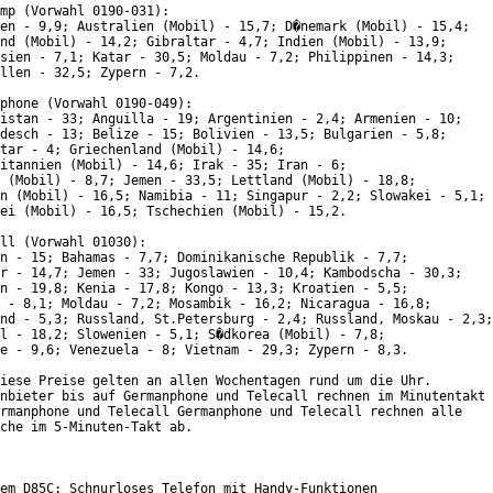
mp (Vorwahl 0190-031):

en - 9,9; Australien (Mobil) - 15,7; D�nemark (Mobil) - 15,4;

nd (Mobil) - 14,2; Gibraltar - 4,7; Indien (Mobil) - 13,9;

sien - 7,1; Katar - 30,5; Moldau - 7,2; Philippinen - 14,3;

llen - 32,5; Zypern - 7,2.

phone (Vorwahl 0190-049):

istan - 33; Anguilla - 19; Argentinien - 2,4; Armenien - 10;

desch - 13; Belize - 15; Bolivien - 13,5; Bulgarien - 5,8;

tar - 4; Griechenland (Mobil) - 14,6;

itannien (Mobil) - 14,6; Irak - 35; Iran - 6;

 (Mobil) - 8,7; Jemen - 33,5; Lettland (Mobil) - 18,8;

n (Mobil) - 16,5; Namibia - 11; Singapur - 2,2; Slowakei - 5,1;

ei (Mobil) - 16,5; Tschechien (Mobil) - 15,2.

ll (Vorwahl 01030):

n - 15; Bahamas - 7,7; Dominikanische Republik - 7,7;

r - 14,7; Jemen - 33; Jugoslawien - 10,4; Kambodscha - 30,3;

n - 19,8; Kenia - 17,8; Kongo - 13,3; Kroatien - 5,5;

 - 8,1; Moldau - 7,2; Mosambik - 16,2; Nicaragua - 16,8;

nd - 5,3; Russland, St.Petersburg - 2,4; Russland, Moskau - 2,3;

l - 18,2; Slowenien - 5,1; S�dkorea (Mobil) - 7,8;

e - 9,6; Venezuela - 8; Vietnam - 29,3; Zypern - 8,3.

iese Preise gelten an allen Wochentagen rund um die Uhr. 

nbieter bis auf Germanphone und Telecall rechnen im Minutentakt

rmanphone und Telecall Germanphone und Telecall rechnen alle

che im 5-Minuten-Takt ab.

em D85C: Schnurloses Telefon mit Handy-Funktionen
