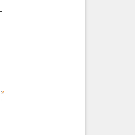
+

+
