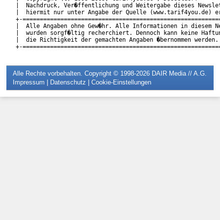
|  Nachdruck, Ver�ffentlichung und Weitergabe dieses Newslet
|  hiermit nur unter Angabe der Quelle (www.tarif4you.de) er
+-==========================================================
|  Alle Angaben ohne Gew�hr. Alle Informationen in diesem Ne
|  wurden sorgf�ltig recherchiert. Dennoch kann keine Haftun
|  die Richtigkeit der gemachten Angaben �bernommen werden. 
Alle Rechte vorbehalten. Copyright © 1998-2026
DAIR Media // A.G.
Impressum
|
Datenschutz
|
Cookie-Einstellungen