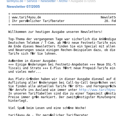
tarif4you.de
>
Service
>
Newsletter
>
Archiv
> Ausgabe 07/2005
Newsletter 07/2005
+-==========================================================
| www.tarif4you.de                                 Newslette
| Ihr pers�nlicher Tarifberater                      20. Feb
+-==========================================================
Willkommen zur heutigen Ausgabe unseren Newsletters!

Top-Thema der vergangenen Tage war sicherlich die Ank�ndigun
Deutschen Telekom / T-Com, ab M�rz neue Festnetz-Tarife einz
Am Ende dieses Newsletters finden Sie ein Special mit allen 
und Neuerungen sowie einigen Rechen-Beispielen dazu, ob die 
Tarife sich f�r Sie lohnen.

Au�erdem in dieser Ausgabe:

+++ Einige �nderungen bei Festnetz-Angeboten +++ Neue DSL-Ta
Tiscali und Strato +++ E-Plus f�hrt neue Prepaid-Tarife ein 
und vieles mehr...

Aus Platz-Gr�nden haben wir in dieser Ausgabe diesmal auf di
Auflistung aller �nderungen bei Call-by-Call Gespr�chen verz
Sie finden alle aktuellen Tarife f�r Orts- und Ferngespr�che
f�r Anrufe ins Ausland wie immer unter 
http://www.tarif4you
In unseren Tariftabellen sind die zu einer Tageszeit g�nstig
Preise immer gr�n markiert. Der zweitg�nstigster Minutenprei
hinterlegt.

Viel Spa� beim Lesen und eine sch�ne Woche!

tarif4you.de - Ihr pers�nlicher Tarifberater
