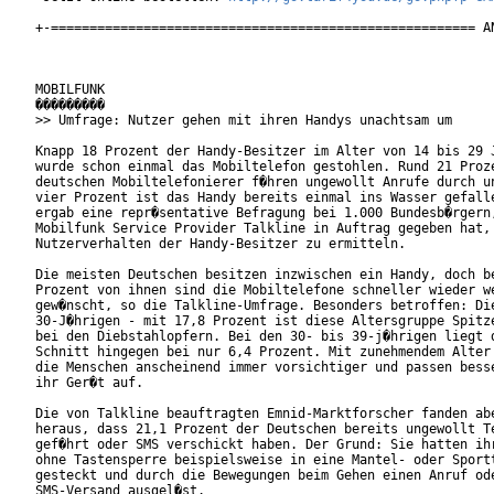
+-======================================================= AN
MOBILFUNK

���������

>> Umfrage: Nutzer gehen mit ihren Handys unachtsam um

Knapp 18 Prozent der Handy-Besitzer im Alter von 14 bis 29 J
wurde schon einmal das Mobiltelefon gestohlen. Rund 21 Proze
deutschen Mobiltelefonierer f�hren ungewollt Anrufe durch un
vier Prozent ist das Handy bereits einmal ins Wasser gefalle
ergab eine repr�sentative Befragung bei 1.000 Bundesb�rgern,
Mobilfunk Service Provider Talkline in Auftrag gegeben hat, 
Nutzerverhalten der Handy-Besitzer zu ermitteln.      

Die meisten Deutschen besitzen inzwischen ein Handy, doch be
Prozent von ihnen sind die Mobiltelefone schneller wieder we
gew�nscht, so die Talkline-Umfrage. Besonders betroffen: Die
30-J�hrigen - mit 17,8 Prozent ist diese Altersgruppe Spitze
bei den Diebstahlopfern. Bei den 30- bis 39-j�hrigen liegt d
Schnitt hingegen bei nur 6,4 Prozent. Mit zunehmendem Alter 
die Menschen anscheinend immer vorsichtiger und passen besse
ihr Ger�t auf.

Die von Talkline beauftragten Emnid-Marktforscher fanden abe
heraus, dass 21,1 Prozent der Deutschen bereits ungewollt Te
gef�hrt oder SMS verschickt haben. Der Grund: Sie hatten ihr
ohne Tastensperre beispielsweise in eine Mantel- oder Sportt
gesteckt und durch die Bewegungen beim Gehen einen Anruf ode
SMS-Versand ausgel�st.
