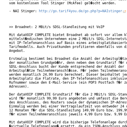
vom kostenlosen Tool Stinger (McAfee) gel�scht werden.  

- NAI Stinger: 
http://go.tarif4you.de/go.php?p=NAIstinger
>> Broadnet: 2 MBit/s SDSL-Standleitung mit VoIP

Mit dataVOIP COMPLETE bietet Broadnet ab sofort vor allem kl
mittelst�ndischen Unternehmen eine 2 MBit/s SDSL-Internetsta
mit IP-Telefonanschluss auf Basis eines arbeitsplatzbasierte
Tarifmodells. Auch Privatkunden profitieren ebenfalls von di
Angebot.    

Erstmalig bestimmt bei Broadnet die Anzahl der Arbeitspl�tze
der monatlichen Grundgeb�hr, denn neben dem Grundtarif f�r d
SDSL-Anschluss bucht der Kunde entsprechend der Anzahl der

Arbeitspl�tze Teilnehmeranschl�sse. F�r jeden Teilnehmeransc
werden monatlich 24,99 Euro berechnet. Dieser beinhaltet jew
Arbeitsplatz die Flatrate, den IP-Telefonanschluss inklusive
Rufnummer sowie den E-Mail-Service (ein POP3 Postfach f�r zw
Adressen).       

Der dataVOIP COMPLETE Grundtarif f�r die 2 MBit/s SDSL-Stand
wird f�r monatlich 99,99 Euro angeboten und umfasst die Bere
des Anschlusses, des Routers sowie der dynamischen IP-Adress
Einmalig werden bei einer Vertragslaufzeit von entweder 24 o
12 Monaten f�r die SDSL-Standleitung 149,99 Euro bzw. 199,99
f�r einen Teilnehmeranschluss jeweils 4,99 Euro bzw. 9,99 Eu
Mit dataVOIP COMPLETE wird die bisherige Telefonanlage durch
�virtuelle Telefonanlage� ersetzt, da ein ISDN-Anschluss ode