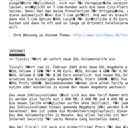
eingef�hrte M�glichkeit, sich nur f�r Ferngespr�che voreinst
lassen, erm�glicht es T-Com-Kunden auch die neue City-Flatra
nutzen. Denn: Hat man keine Preselection f�r Ortsgesp�che, w
diese automatisch �ber die T-Com gef�hrt. Und wer es braucht
dann die T-Com Option �XXL Local� f�r Zus�tzliche 9,95 Euro/
buchen und dann so oft und so lange im Ortsnetz telefonieren
will.

- Ihre Meinung zu diesem Thema: 
http://www.tarif4you.de/for
INTERNET

��������

>> Tiscali f�hrt ab sofort neue DSL-Volumentarife ein

Tiscali f�hrt zum 15. Februar 2005 drei neue DSL-Angebote ei
�DSL Volume 2 GB� f�r 4,90 Euro, �DSL Volume 4 GB� f�r 6,90 
�DSL Volume 8 GB� f�r 8,90 Euro monatlich. Die neuen DSL-Vol
ersetzen die bisherigen Angebote �DSL Start 1000�, �DSL Fun 
�DSL Profi 5000�. Bestandskunden k�nnen ihre alten Tarife we
nutzen oder kostenlos zu einem der neuen Angebote wechseln. 
Das neue Inklusivvolumen l�sst sich aus dem Tarif-Namen entn
Es werden also Tarife mit 2.000 MB, 4.000 MB und 8.000 MB an
Die neuen Tarife erm�glichen surfen ohne Zeitlimit. F�r jede
das Inklusivvolumen hinaus gehende Megabyte (MB) werden 0,99
berechnet. Neu ist zudem die Mindestvertragslaufzeit: Diese 
bei den Volumentarifen 12 Monate. Bei allen Tarifen ist Nort
Internet Security f�r sechs Monate lang kostenlos dabei.

Neu bei Tiscali ist auch ein einheitlicher Preis f�r den WLA