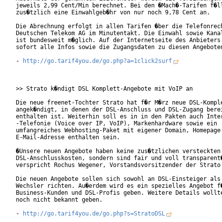
jeweils 2,99 Cent/Min berechnet. Bei den �Mach�-Tarifen f�ll
zus�tzlich eine Einwahlgeb�hr von nur noch 9,78 Cent an.

Die Abrechnung erfolgt in allen Tarifen �ber die Telefonrech
Deutschen Telekom AG im Minutentakt. Die Einwahl sowie Kanal
ist bundesweit m�glich. Auf der Internetseite des Anbieters 
sofort alle Infos sowie die Zugangsdaten zu diesen Angeboten
- 
http://go.tarif4you.de/go.php?a=1click2surf
>> Strato k�ndigt DSL Komplett-Angebote mit VoIP an

Die neue freenet-Tochter Strato hat f�r M�rz neue DSL-Komple
angek�ndigt, in denen der DSL-Anschluss und DSL-Zugang berei
enthalten ist. Weiterhin soll es in in den Pakten auch Inter
-Telefonie (Voice over IP, VoIP), Markenhardware sowie ein

umfangreiches Webhosting-Paket mit eigener Domain, Homepage 
E-Mail-Adresse enthalten sein.     

�Unsere neuen Angebote haben keine zus�tzlichen versteckten

DSL-Anschlusskosten, sondern sind fair und voll transparent�
verspricht Rochus Wegener, Vorstandsvorsitzender der Strato 
Die neuen Angebote sollen sich sowohl an DSL-Einsteiger als 
Wechsler richten. Au�erdem wird es ein spezielles Angebot f�
Business-Kunden und DSL-Profis geben. Weitere Details wollte
noch nicht bekannt geben.

- 
http://go.tarif4you.de/go.php?s=StratoDSL