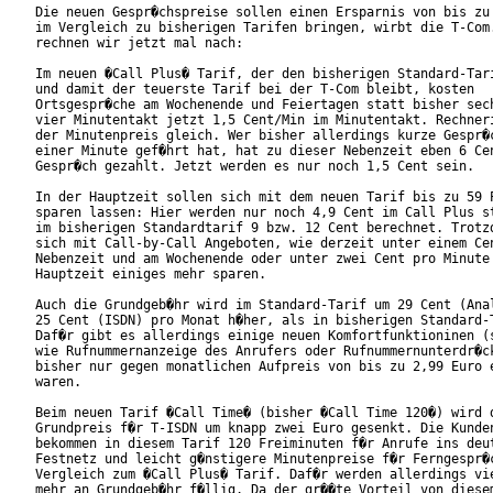
Die neuen Gespr�chspreise sollen einen Ersparnis von bis zu 
im Vergleich zu bisherigen Tarifen bringen, wirbt die T-Com.
rechnen wir jetzt mal nach:

Im neuen �Call Plus� Tarif, der den bisherigen Standard-Tari
und damit der teuerste Tarif bei der T-Com bleibt, kosten

Ortsgespr�che am Wochenende und Feiertagen statt bisher sech
vier Minutentakt jetzt 1,5 Cent/Min im Minutentakt. Rechneri
der Minutenpreis gleich. Wer bisher allerdings kurze Gespr�c
einer Minute gef�hrt hat, hat zu dieser Nebenzeit eben 6 Cen
Gespr�ch gezahlt. Jetzt werden es nur noch 1,5 Cent sein.

In der Hauptzeit sollen sich mit dem neuen Tarif bis zu 59 P
sparen lassen: Hier werden nur noch 4,9 Cent im Call Plus st
im bisherigen Standardtarif 9 bzw. 12 Cent berechnet. Trotzd
sich mit Call-by-Call Angeboten, wie derzeit unter einem Cen
Nebenzeit und am Wochenende oder unter zwei Cent pro Minute 
Hauptzeit einiges mehr sparen.

Auch die Grundgeb�hr wird im Standard-Tarif um 29 Cent (Anal
25 Cent (ISDN) pro Monat h�her, als in bisherigen Standard-T
Daf�r gibt es allerdings einige neuen Komfortfunktioninen (s
wie Rufnummernanzeige des Anrufers oder Rufnummernunterdr�ck
bisher nur gegen monatlichen Aufpreis von bis zu 2,99 Euro e
waren.

Beim neuen Tarif �Call Time� (bisher �Call Time 120�) wird d
Grundpreis f�r T-ISDN um knapp zwei Euro gesenkt. Die Kunden
bekommen in diesem Tarif 120 Freiminuten f�r Anrufe ins deut
Festnetz und leicht g�nstigere Minutenpreise f�r Ferngespr�c
Vergleich zum �Call Plus� Tarif. Daf�r werden allerdings vie
mehr an Grundgeb�hr f�llig. Da der gr��te Vorteil von diesem