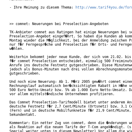
- Ihre Meinung zu diesem Thema: 
http://www.tarif4you.de/for
>> comnet: Neuerungen bei Preselection-Angeboten

TK-Anbieter comnet aus Ratingen hat einige Neuerungen bei se
Preselection-Angebot eingef�hrt. So haben die Kunden ab komm
Montag wieder die M�glichkeit, bei der Anmeldung zwischen Pr
nur f�r Ferngespr�che und Preselection f�r Orts- und Fernges
w�hlen.    

Weiterhin bekommt jeder neue Kunde, der sich vom 21.02. bis 
f�r comnet Preselection entscheidet, einmalig 500 Freiminute
Anrufe ins deutsche Festnetz gutgeschrieben. Diese Minutenwe
jedoch als Bonus-Minuten nach drei vollen Abrechnungsmonaten
gutgeschrieben. 

Und noch eine Neuerung: Ab 1. M�rz 2005 gew�hrt comnet einen
Rechnungslauf automatisch ber�cksichtigten Rabatt in H�he vo
500 Euro Netto-Umsatz bzw. 5% ab 1.000 Euro Netto-Umsatz. Da
vor allem mittelst�ndische Unternehmen profitieren. 

Das Comnet Preselection-Tarifmodell bietet unter anderem Anr
deutsche Festnetz f�r 2,7 Cent/Minute (Ortsnetz) bzw. 3,1 Ce
(Fern) und in deutsche Mobilfunknetze f�r 21,9 Cent/Minute, 
Sekundentakt.   

Kommentar: Ein netter Zug von comnet, denn die �nderungen wu
als Reaktion auf die neuen Tarife der T-Com angek�ndigt. (s.
Special weiter unten in diesem Newsletter) Vor allem die wie