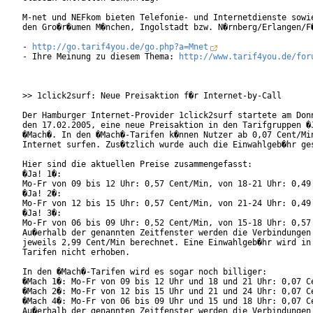
M-net und NEFkom bieten Telefonie- und Internetdienste sowie
den Gro�r�umen M�nchen, Ingolstadt bzw. N�rnberg/Erlangen/F�
- 
http://go.tarif4you.de/go.php?a=Mnet
- Ihre Meinung zu diesem Thema: 
http://www.tarif4you.de/for
>> 1click2surf: Neue Preisaktion f�r Internet-by-Call

Der Hamburger Internet-Provider 1click2surf startete am Donn
den 17.02.2005, eine neue Preisaktion in den Tarifgruppen �J
�Mach�. In den �Mach�-Tarifen k�nnen Nutzer ab 0,07 Cent/Min
Internet surfen. Zus�tzlich wurde auch die Einwahlgeb�hr ges
Hier sind die aktuellen Preise zusammengefasst:

�Ja! 1�:

Mo-Fr von 09 bis 12 Uhr: 0,57 Cent/Min, von 18-21 Uhr: 0,49 
�Ja! 2�:

Mo-Fr von 12 bis 15 Uhr: 0,57 Cent/Min, von 21-24 Uhr: 0,49 
�Ja! 3�:

Mo-Fr von 06 bis 09 Uhr: 0,52 Cent/Min, von 15-18 Uhr: 0,57 
Au�erhalb der genannten Zeitfenster werden die Verbindungen 
jeweils 2,99 Cent/Min berechnet. Eine Einwahlgeb�hr wird in 
Tarifen nicht erhoben.

In den �Mach�-Tarifen wird es sogar noch billiger:

�Mach 1�: Mo-Fr von 09 bis 12 Uhr und 18 und 21 Uhr: 0,07 Ce
�Mach 2�: Mo-Fr von 12 bis 15 Uhr und 21 und 24 Uhr: 0,07 Ce
�Mach 4�: Mo-Fr von 06 bis 09 Uhr und 15 und 18 Uhr: 0,07 Ce
Au�erhalb der genannten Zeitfenster werden die Verbindungen 