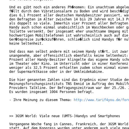
Und es gibt noch ein anderes Ph�nomen: Ein unachtsam abgeleg
f�llt durch den Vibrationsalarm zu Boden und wird besch�digt
dies 6,1 Prozent aller deutschen Handybesitzer passiert, war
den Befragten im Alter zwischen 14 bis 29 Jahren mit 14,3 Pr
als doppelt so viele. Immerhin vier Prozent aller Befragten 
Handy auch schon einmal unabsichtlich im Waschbecken oder ga
Toilette versenkt. Der insgesamt eher unachtsame Umgang mit 
hochwertigen Mobiltelefonen ist wahrscheinlich auch auf die 
Ger�tepreise zur�ckzuf�hren, schlie�lich sind Handys f�r nul
keine Seltenheit.         

Und dass man selbst andere mit seinem Handy st�rt, ist zwar

unangenehm, aber offensichtlich ebenfalls keine Seltenheit: 
Prozent aller Handy-Besitzer klingelte das eigene Handy scho
im Theater oder Kino, im Unterricht oder in einer Konferenz.
weniger als 32,5 Prozent erhielten zudem schon einmal einen 
der Supermarktkasse oder in der Umkleidekabine.

Die hier genannten Zahlen sind das Ergebnis einer Studie des
Meinungsforschungsinstituts TNS Emnid im Auftrag des Mobilfu
Providers Talkline. Der Befragungszeitraum war der 25./26. J
Es wurden insgesamt 1004 Personen befragt.

- Ihre Meinung zu diesem Thema: 
http://www.tarif4you.de/for
>> 3GSM World: Viele neue (UMTS-)Handys und Smartphones

Vergangene Woche fang in Cannes, Frankreich, der 3GSM World 
statt. Auf dem Kongress wurden unter anderem auch viele neue