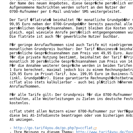
der Name des neuen Angebotes, diese Gespr�che pers�nlich ent
Aufgenommene Nachrichten werden sofort an den Nutzer der

0700-Rufnummer per E-Mail und/oder SMS weitergeleitet.

Der Tarif �flatrate� beinhaltet f�r monatliche Grundgeb�hr v
99,95 Euro neben der 0700-Grundgeb�hr bereits pauschal alle

pers�nlichen Gespr�chsannahmen. Damit bleiben die Kosten ste
gleich, egal wieviele Anrufe pers�nlich entgegengenommen wur
Die flatrate ist auch f�r gewerbliche Nutzer buchbar.

F�r geringe Anrufaufkommen sind auch Tarife mit niedrigerem

monatlichen Grundpreis buchbar: Der Tarif �Business� beinhal
pers�nliche Gespr�chsannahmen zum Preis von 49,95 Euro. Auss
f�r die private Nutzung bestimmt, beinhaltet der Tarif �Priv
monatlich 30 pers�nliche Gespr�chsannahmen zum Preis von 14,
F�r die Annahme weiterer Gespr�che werden in beiden Tarifen 
1 Euro berechnet, maximal jedoch bis zu einem Rechnungsbetra
129,95 Euro im Privat-Tarif, bzw. 199,95 Euro im Business-Ta
(inkl. Grundgeb�hr). Diese garantierte Rechnungsh�chstbetrag
ccflat also stets kalkulierbar - auch bei pl�tzlich h�herem

Anrufaufkommen. 

F�r alle Tarife gilt: Der Grundpreis f�r die 0700-Rufnummer 
enthalten, alle Weiterleitungen zu Zielen ins deutsche Festn
kostenlos.  

ccflat steht allen Nutzern einer 0700-Rufnummer zur Verf�gun
diese bei AS-Infodienste beantragen oder vom bisherigen Anbi
AS umziegen.

- 
http://go.tarif4you.de/go.php?p=ccflat
- Ihre Meinung zu diesem Thema: 
http://www.tarif4you.de/for