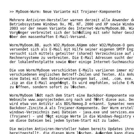
>> MyDoom-Wurm: Neue Variante mit Trojaner-Komponente

Mehrere Antiviren-Hersteller warnen derzeit alle Anwender de
Betriebssysteme Windows 9x, ME, NT, 2000 und XP sowie Window
2003 vor der neuen Variante des Internet-Wurm/MyDoom.BB. Wie
Vorg�nger verbreitet sich der Sch�dling mit sehr hoher Gesch
�ber den massenhaften E-Mail-Versand.    

Worm/MyDoom.BB, auch W32.Mydoom.AX@mm oder W32/MyDoom-O gena
versendet sich als E-Mail mit Hilfe seiner eigenen SMTP Engi
versucht sich mittels geteilter (shared) Verzeichnisse auf a
Rechnersysteme zu verbreiten. Die E-Mail Adressen sucht der 
der lokalenFestplatte sowie �ber einige Internet-Suchmaschin
Die vom Worm/MyDoom verschickten E-Mails variieren immer mit
verschiedenen englischen Betreff-Zeilen und Texten. Als Anha
eine Datei mit den Dateierweiterungen bat, .cmd, .com, exe, 
.zip an die E-Mail angeh�ngt. Es wird empfohlen, solche E-Ma
zu �ffnen, sondern sofort zu l�schen.

Worm/MyDoom l�dt nach dem Start eine Backdoor-Komponente von
Webseite www.aoprojecteden.org nach und f�hrt diese aus. Der
wird etwa von AntiVir als BDS/Nemog.D erkannt. Symantec nenn
Backdoor.Zincite.A als Trojaner-Komponente. Der Wurm erstell
windows-Verzeichnis zwei Dateien - java.exe und services.exe
(Trojaner) - und f�gt einige Werte in die Windows-Registry e
um diese Dateien bei jedem System-Start mit zu laden.

Die meisten Antiviren-Hersteller haben bereits Updates ihrer
bereitgestellt, die diesen Wurm l�schen. Au�erdem kann diese