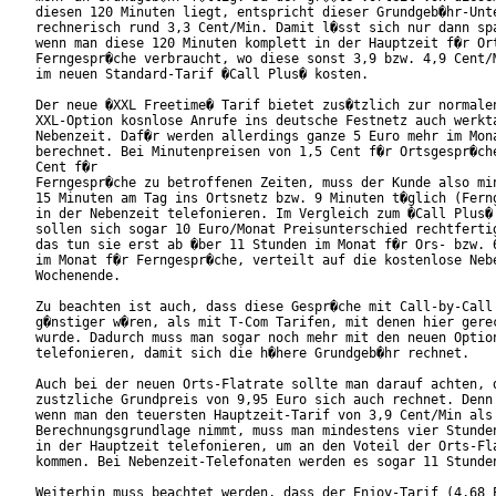
diesen 120 Minuten liegt, entspricht dieser Grundgeb�hr-Unte
rechnerisch rund 3,3 Cent/Min. Damit l�sst sich nur dann spa
wenn man diese 120 Minuten komplett in der Hauptzeit f�r Ort
Ferngespr�che verbraucht, wo diese sonst 3,9 bzw. 4,9 Cent/M
im neuen Standard-Tarif �Call Plus� kosten.

Der neue �XXL Freetime� Tarif bietet zus�tzlich zur normalen
XXL-Option kosnlose Anrufe ins deutsche Festnetz auch werkta
Nebenzeit. Daf�r werden allerdings ganze 5 Euro mehr im Mona
berechnet. Bei Minutenpreisen von 1,5 Cent f�r Ortsgespr�che
Cent f�r 

Ferngespr�che zu betroffenen Zeiten, muss der Kunde also min
15 Minuten am Tag ins Ortsnetz bzw. 9 Minuten t�glich (Ferng
in der Nebenzeit telefonieren. Im Vergleich zum �Call Plus� 
sollen sich sogar 10 Euro/Monat Preisunterschied rechtfertig
das tun sie erst ab �ber 11 Stunden im Monat f�r Ors- bzw. 6
im Monat f�r Ferngespr�che, verteilt auf die kostenlose Nebe
Wochenende. 

Zu beachten ist auch, dass diese Gespr�che mit Call-by-Call 
g�nstiger w�ren, als mit T-Com Tarifen, mit denen hier gerec
wurde. Dadurch muss man sogar noch mehr mit den neuen Option
telefonieren, damit sich die h�here Grundgeb�hr rechnet.

Auch bei der neuen Orts-Flatrate sollte man darauf achten, d
zustzliche Grundpreis von 9,95 Euro sich auch rechnet. Denn 
wenn man den teuersten Hauptzeit-Tarif von 3,9 Cent/Min als

Berechnungsgrundlage nimmt, muss man mindestens vier Stunden
in der Hauptzeit telefonieren, um an den Voteil der Orts-Fla
kommen. Bei Nebenzeit-Telefonaten werden es sogar 11 Stunden
Weiterhin muss beachtet werden, dass der Enjoy-Tarif (4,68 E