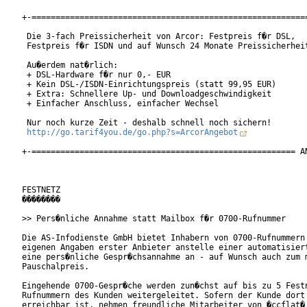
+-==========================================================
 Die 3-fach Preissicherheit von Arcor: Festpreis f�r DSL,

 Festpreis f�r ISDN und auf Wunsch 24 Monate Preissicherheit
 Au�erdem nat�rlich:

 + DSL-Hardware f�r nur 0,- EUR

 + Kein DSL-/ISDN-Einrichtungspreis (statt 99,95 EUR)

 + Extra: Schnellere Up- und Downloadgeschwindigkeit

 + Einfacher Anschluss, einfacher Wechsel

 Nur noch kurze Zeit - deshalb schnell noch sichern!

http://go.tarif4you.de/go.php?s=ArcorAngebot
+-======================================================= AN
FESTNETZ

��������

>> Pers�nliche Annahme statt Mailbox f�r 0700-Rufnummer

Die AS-Infodienste GmbH bietet Inhabern von 0700-Rufnummern 
eigenen Angaben erster Anbieter anstelle einer automatisiert
eine pers�nliche Gespr�chsannahme an - auf Wunsch auch zum m
Pauschalpreis. 

Eingehende 0700-Gespr�che werden zun�chst auf bis zu 5 Festn
Rufnummern des Kunden weitergeleitet. Sofern der Kunde dort 
erreichbar ist, nehmen freundliche Mitarbeiter von �ccflat�,