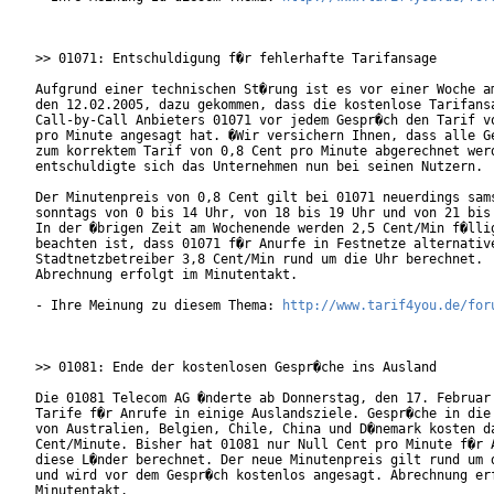
>> 01071: Entschuldigung f�r fehlerhafte Tarifansage

Aufgrund einer technischen St�rung ist es vor einer Woche am
den 12.02.2005, dazu gekommen, dass die kostenlose Tarifansa
Call-by-Call Anbieters 01071 vor jedem Gespr�ch den Tarif vo
pro Minute angesagt hat. �Wir versichern Ihnen, dass alle Ge
zum korrektem Tarif von 0,8 Cent pro Minute abgerechnet werd
entschuldigte sich das Unternehmen nun bei seinen Nutzern.

Der Minutenpreis von 0,8 Cent gilt bei 01071 neuerdings sams
sonntags von 0 bis 14 Uhr, von 18 bis 19 Uhr und von 21 bis 
In der �brigen Zeit am Wochenende werden 2,5 Cent/Min f�llig
beachten ist, dass 01071 f�r Anurfe in Festnetze alternative
Stadtnetzbetreiber 3,8 Cent/Min rund um die Uhr berechnet.

Abrechnung erfolgt im Minutentakt.

- Ihre Meinung zu diesem Thema: 
http://www.tarif4you.de/for
>> 01081: Ende der kostenlosen Gespr�che ins Ausland

Die 01081 Telecom AG �nderte ab Donnerstag, den 17. Februar 
Tarife f�r Anrufe in einige Auslandsziele. Gespr�che in die 
von Australien, Belgien, Chile, China und D�nemark kosten da
Cent/Minute. Bisher hat 01081 nur Null Cent pro Minute f�r A
diese L�nder berechnet. Der neue Minutenpreis gilt rund um d
und wird vor dem Gespr�ch kostenlos angesagt. Abrechnung erf
Minutentakt.
