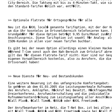
City-Bereich. Die Taktung mit bis zu 4-Minuten-Takt, wie sie
den Standard-Tarifen �blich war, entf�llt.

>> Optionale Flatrate f�r Ortsgespr�che f�r alle

Neu ist die �XXL local� genannte Tarifoption, mit der der Ku
um die Uhr kosntelos im Ortsnetzbereich telefonieren kann. D
Grundgeb�hr f�r diese Option betr�gt 9,95 Euro/Monat zus�tzl
Anschlusspreis. Diese Tarifoption ist sowohl f�r Analog- als
ISDN-Kunden in allen vier neuen Tarifen buchbar.

Es gibt bei der neuen Option allerdings einen kleinen Hacken
W�hrend T-Com sonst auch den Nah-Bereich zum Ortstarif abrec
gilt das f�r diesen Flatrate-Tarif nicht: Hier sind nur Gesp
eigenen Vorwahlbereich kostenlos, also zu Anrufern, die die 
Ortsvorwahl haben!

>> Neue Dienste f�r Neu- und Bestandskunden

Eine weitere Neuerung ist das umfangreiche Komfortangebot:

So geh�ren ab dem 01.03.2005 die Leistungsmerkmale Rufnummer
des Anrufers, Anklopfen, R�ckruf bei Besetzt, R�ckfragen/Mak
Dreierkonferenz, Anrufweiterschaltung und die individuelle

Rufnummernunterdr�ckung zum Leistungsumfang aller Anschl�sse
�Call Plus�, �Call Time�, �XXL� oder �XXL Freetime�.

Der Anrufbeantworter im Netz, die T-Net Box, ist bei allen a
mit �Call Time�, �XXL� und �XXL Freetime� sowie bei �Call Pl