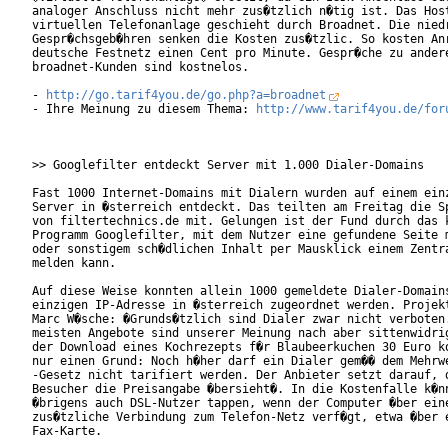
analoger Anschluss nicht mehr zus�tzlich n�tig ist. Das Host
virtuellen Telefonanlage geschieht durch Broadnet. Die niedr
Gespr�chsgeb�hren senken die Kosten zus�tzlic. So kosten Anr
deutsche Festnetz einen Cent pro Minute. Gespr�che zu andere
broadnet-Kunden sind kostnelos.

- 
http://go.tarif4you.de/go.php?a=broadnet
- Ihre Meinung zu diesem Thema: 
http://www.tarif4you.de/for
>> Googlefilter entdeckt Server mit 1.000 Dialer-Domains

Fast 1000 Internet-Domains mit Dialern wurden auf einem einz
Server in �sterreich entdeckt. Das teilten am Freitag die Sp
von filtertechnics.de mit. Gelungen ist der Fund durch das k
Programm Googlefilter, mit dem Nutzer eine gefundene Seite m
oder sonstigem sch�dlichen Inhalt per Mausklick einem Zentra
melden kann.     

Auf diese Weise konnten allein 1000 gemeldete Dialer-Domains
einzigen IP-Adresse in �sterreich zugeordnet werden. Projekt
Marc W�sche: �Grunds�tzlich sind Dialer zwar nicht verboten.
meisten Angebote sind unserer Meinung nach aber sittenwidrig
der Download eines Kochrezepts f�r Blaubeerkuchen 30 Euro ko
nur einen Grund: Noch h�her darf ein Dialer gem�� dem Mehrwe
-Gesetz nicht tarifiert werden. Der Anbieter setzt darauf, d
Besucher die Preisangabe �bersieht�. In die Kostenfalle k�nn
�brigens auch DSL-Nutzer tappen, wenn der Computer �ber eine
zus�tzliche Verbindung zum Telefon-Netz verf�gt, etwa �ber e
Fax-Karte. 
