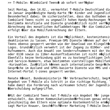
>> T-Mobile: �CombiCard Teens� ab sofort verf�gbar

Seit Montag, den 14.02., vermarktet T-Mobile Deutschland die
im Januar angek�ndigte Handy-Karte f�r Kinder und Jugendlich
Besonderheit dabei: Um sicherzustellen, dass das Guthaben au
CombiCard Teens nicht zu ungewollt hohen Handy-Rechnungen f�
bestimmte Anrufziele und Dienste grunds�tzlich nicht verf�gb
Abrechnung des monatlichen Aufladebetrages f�r die CombiCard
erfolgt �ber die Mobilfunkrechnung der Eltern.      

Ein Vorteil des Angebots ist die M�glichkeit, kostenintensiv
deaktivieren zu lassen. Premium-SMS Dienste k�nnen auf der C
Teens ebenso gesperrt werden wie der Download von Klingelt�n
Logos. Grunds�tzlich verwehrt ist der Zugang zu 0190er- und 
Rufnummern. Auch die Anwahl von Sonderrufnummern mit der Vor
oder 0138 sowie zu 118er-Auskunftsdiensten ist nicht m�glich
Ebenfalls keine Verbindung gibt es zu kostenpflichtigen Info
und Service-Nummern, etwa bestimmten vierstelligen Mobilfunk
-Kurzwahlen. Zus�tzlich k�nnen auch internationale Gespr�che
Gespr�che im Ausland und GPRS-basierte Dienste wie MMS und d
Internet-Portal t-zones gesperrt werden. 

Renate K�nast, Bundesministerin f�r Verbraucherschutz, begr�
Angebot von T-Mobile als Schritt in die richtige Richtung. T
habe damit die Forderung nach wirksamen Schutz der Jugendlic
�berschuldung aufgegriffen.   

�Mit der CombiCard Teens hat T-Mobile ein Angebot f�r junge 
entwickelt, das deren Kommunikationsbed�rfnissen genau entsp
gleichzeitig den Eltern eine optimale Kostenkontrolle erm�gl
sagt Martin Knauer, Gesch�ftsf�hrer Marketing T-Mobile Deuts