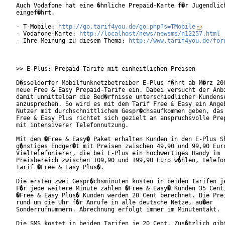
Auch Vodafone hat eine �hnliche Prepaid-Karte f�r Jugendlich
eingef�hrt.

- T-Mobile: 
http://go.tarif4you.de/go.php?s=TMobile
- Vodafone-Karte: 
http://localhost/news/newsms/n12257.html
- Ihre Meinung zu diesem Thema: 
http://www.tarif4you.de/for
>> E-Plus: Prepaid-Tarife mit einheitlichen Preisen

D�sseldorfer Mobilfunknetzbetreiber E-Plus f�hrt ab M�rz 200
neue Free & Easy Prepaid-Tarife ein. Dabei versucht der Anbi
damit unmittelbar die Bed�rfnisse unterschiedlicher Kundense
anzusprechen. So wird es mit dem Tarif Free & Easy ein Angeb
Nutzer mit durchschnittlichem Gespr�chsaufkommen geben, das 
Free & Easy Plus richtet sich gezielt an anspruchsvolle Prep
mit intensiverer Telefonnutzung.

Mit dem �Free & Easy� Paket erhalten Kunden in den E-Plus Sh
g�nstiges Endger�t mit Preisen zwischen 49,90 und 99,90 Euro
Vieltelefonierer, die bei E-Plus ein hochwertiges Handy im

Preisbereich zwischen 109,90 und 199,90 Euro w�hlen, telefon
Tarif �Free & Easy Plus�.

Die ersten zwei Gespr�chsminuten kosten in beiden Tarifen je
F�r jede weitere Minute zahlen �Free & Easy� Kunden 35 Cent,
�Free & Easy Plus� Kunden werden 20 Cent berechnet. Die Prei
rund um die Uhr f�r Anrufe in alle deutsche Netze, au�er

Sonderrufnummern. Abrechnung erfolgt immer im Minutentakt.

Die SMS kostet in beiden Tarifen je 20 Cent. Zus�tzlich gibt