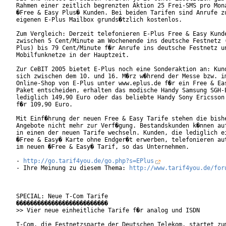
Rahmen einer zeitlich begrenzten Aktion 25 Frei-SMS pro Mona
�Free & Easy Plus� Kunden. Bei beiden Tarifen sind Anrufe zu
eigenen E-Plus Mailbox grunds�tzlich kostenlos.

Zum Vergleich: Derzeit telefonieren E-Plus Free & Easy Kunde
zwischen 5 Cent/Minute am Wochenende ins deutsche Festnetz (
Plus) bis 79 Cent/Minute f�r Anrufe ins deutsche Festnetz un
Mobilfunknetze in der Hauptzeit.   

Zur CeBIT 2005 bietet E-Plus noch eine Sonderaktion an: Kund
sich zwischen dem 10. und 16. M�rz w�hrend der Messe bzw. im
Online-Shop von E-Plus unter www.eplus.de f�r ein Free & Eas
Paket entscheiden, erhalten das modische Handy Samsung SGH-E
lediglich 149,90 Euro oder das beliebte Handy Sony Ericsson 
f�r 109,90 Euro.

Mit Einf�hrung der neuen Free & Easy Tarife stehen die bishe
Angebote nicht mehr zur Verf�gung. Bestandskunden k�nnen auf
in einen der neuen Tarife wechseln. Kunden, die lediglich ei
�Free & Easy� Karte ohne Endger�t erwerben, telefonieren aut
im neuen �Free & Easy� Tarif, so das Unternehmen.

- 
http://go.tarif4you.de/go.php?s=EPlus
- Ihre Meinung zu diesem Thema: 
http://www.tarif4you.de/for
SPECIAL: Neue T-Com Tarife

��������������������������

>> Vier neue einheitliche Tarife f�r analog und ISDN

T-Com, die Festnetzsparte der Deutschen Telekom, startet zum