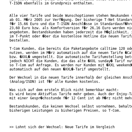
T-ISDN ebenfalls im Grundpreis enthalten.

Alle vier Tarife und beide Wunschoptionen stehen Neukunden v
ab 01. M�rz 2005 zur Verf�gung. Der bisherige T-Net Standard
f�r 15,66 Euro und die T-ISDN Anschl�sse in Standardausf�hru
23,60 Euro bzw. als Komfortversion f�r 26,16 Euro werden nic
angeboten. Bestandskunden haben jederzeit die M�glichkeit, i
im T-Punkt oder �ber die kostenlose Hotline die neuen Tarifa
bestellen.

T-Com Kunden, die bereits die Paketangebote calltime 120 ode
nutzen, werden im M�rz automatisch auf die neuen Tarife �Cal
bzw. �XXL� umgestellt. Die automatische Tarifumstellung betr
jedoch NICHT die Kunden, die das alte �XXL sunday� Tarif nut
so T-Com auf Anfrage. Es werden nur Kunden mit �XXL weekend�
automatisch auf den neuen �XXL�-Tarif umgestellt.

Der Wechsel in die neuen Tarife innerhalb der gleichen Ansch
(Analog/ISDN) ist f�r alle Kunden kostenlos.

Was sich auf dem ersteln Blick nicht bemerkbar macht:

Es wird keine AktivPlus Tarife mehr geben. Auch der Enjoy-Ta
mit einer Gespr�chsstunde f�r 12 Cent ist ab M�rz nicht mehr
Bestandskunden, die keinen Wechsel selbst vornehmen, behalte
bisherigen Leistungen zu bisherigen Preisen, so T-Com.

>> Lohnt sich der Wechsel: Neue Tarife im Vergleich
