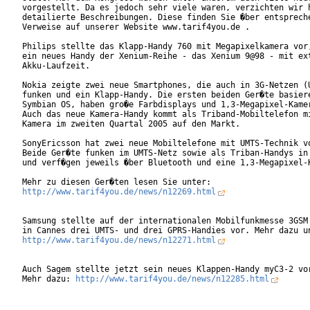
vorgestellt. Da es jedoch sehr viele waren, verzichten wir h
detailierte Beschreibungen. Diese finden Sie �ber entspreche
Verweise auf unserer Website www.tarif4you.de .

Philips stellte das Klapp-Handy 760 mit Megapixelkamera vor,
ein neues Handy der Xenium-Reihe - das Xenium 9@98 - mit ext
Akku-Laufzeit.

Nokia zeigte zwei neue Smartphones, die auch in 3G-Netzen (U
funken und ein Klapp-Handy. Die ersten beiden Ger�te basiere
Symbian OS, haben gro�e Farbdisplays und 1,3-Megapixel-Kamer
Auch das neue Kamera-Handy kommt als Triband-Mobiltelefon mi
Kamera im zweiten Quartal 2005 auf den Markt.

SonyEricsson hat zwei neue Mobiltelefone mit UMTS-Technik vo
Beide Ger�te funken im UMTS-Netz sowie als Triban-Handys in 
und verf�gen jeweils �ber Bluetooth und eine 1,3-Megapixel-K
http://www.tarif4you.de/news/n12269.html
Samsung stellte auf der internationalen Mobilfunkmesse 3GSM 
http://www.tarif4you.de/news/n12271.html
Auch Sagem stellte jetzt sein neues Klappen-Handy myC3-2 vor
Mehr dazu: 
http://www.tarif4you.de/news/n12285.html