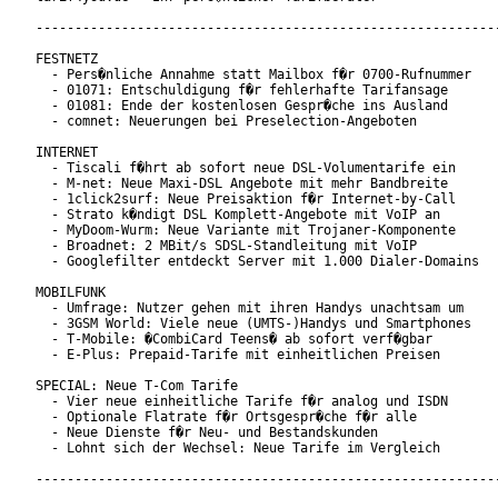
------------------------------------------------------------
FESTNETZ

  - Pers�nliche Annahme statt Mailbox f�r 0700-Rufnummer

  - 01071: Entschuldigung f�r fehlerhafte Tarifansage

  - 01081: Ende der kostenlosen Gespr�che ins Ausland

  - comnet: Neuerungen bei Preselection-Angeboten

INTERNET

  - Tiscali f�hrt ab sofort neue DSL-Volumentarife ein

  - M-net: Neue Maxi-DSL Angebote mit mehr Bandbreite

  - 1click2surf: Neue Preisaktion f�r Internet-by-Call

  - Strato k�ndigt DSL Komplett-Angebote mit VoIP an

  - MyDoom-Wurm: Neue Variante mit Trojaner-Komponente

  - Broadnet: 2 MBit/s SDSL-Standleitung mit VoIP

  - Googlefilter entdeckt Server mit 1.000 Dialer-Domains

MOBILFUNK

  - Umfrage: Nutzer gehen mit ihren Handys unachtsam um

  - 3GSM World: Viele neue (UMTS-)Handys und Smartphones

  - T-Mobile: �CombiCard Teens� ab sofort verf�gbar

  - E-Plus: Prepaid-Tarife mit einheitlichen Preisen

SPECIAL: Neue T-Com Tarife

  - Vier neue einheitliche Tarife f�r analog und ISDN

  - Optionale Flatrate f�r Ortsgespr�che f�r alle

  - Neue Dienste f�r Neu- und Bestandskunden

  - Lohnt sich der Wechsel: Neue Tarife im Vergleich

------------------------------------------------------------