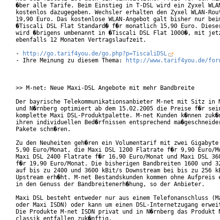
�ber alle Tarife. Beim Einstieg in T-DSL wird ein Zyxel WLAN
kostenlos dazugegeben. Wechsler erhalten den Zyxel WLAN-Rout
19,90 Euro. Das kostenlose WLAN-Angebot galt bisher nur beim
�Tiscali DSL Flat Standard� f�r monatlich 15,90 Euro. Dieser
wird �brigens umbenannt in �Tiscali DSL Flat 1000�, mit jetz
ebenfalls 12 Monaten Vertragslaufzeit.

- 
http://go.tarif4you.de/go.php?p=TiscaliDSL
- Ihre Meinung zu diesem Thema: 
http://www.tarif4you.de/for
>> M-net: Neue Maxi-DSL Angebote mit mehr Bandbreite

Der bayrische Telekommunikationsanbieter M-net mit Sitz in M
und N�rnberg optimiert ab dem 15.02.2005 die Preise f�r sein
komplette Maxi DSL-Produktpalette. M-net Kunden k�nnen zuk�n
ihren individuellen Bed�rfnissen entsprechend ma�geschneider
Pakete schn�ren.

Zu den Neuheiten geh�ren ein Volumentarif mit zwei Gigabyte 
5,90 Euro/Monat, die Maxi DSL 1200 Flatrate f�r 9,90 Euro/Mo
Maxi DSL 2400 Flatrate f�r 16,90 Euro/Monat und Maxi DSL 360
f�r 19,90 Euro/Monat. Die bisherigen Bandbreiten 1600 und 32
auf bis zu 2400 und 3600 kBit/s Downstream bei bis zu 256 kB
Upstream erh�ht. M-net Bestandskunden kommen ohne Aufpreis e
in den Genuss der Bandbreitenerh�hung, so der Anbieter.

Maxi DSL besteht entweder nur aus einem Telefonanschluss (Ma
oder Maxi ISDN) oder kann um einen DSL-Internetzugang erweit
Die Produkte M-net ISDN privat und in N�rnberg das Produkt N
classik entfallen zuk�nftig.   
