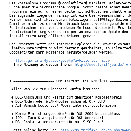
Das kostenlose Programm �Googlefilter� markiert Dailer-Seite
Suche �ber die Suchmaschine Google. Somit bleibt einem Benut
Programms ein Aufruf einer Seite mit sch�dlichem Inhalt ersp
Das zugrunde liegende Prinzip ist eine User-Gemeinschaft. Je
keiner muss sich aktiv daran beteiligen, auff�llige Seiten z
Damit es nicht zu einem Missbrauch kommt, werden gemeldete S
Zentralrechner mit verschiedenen Methoden �berpr�ft. Erst be
Positivbeurteilung werden sie per automatischem Update den

installierten Googlefiltern bekannt gemacht. 

Das Programm setzt den Internet Explorer als Browser voraus.
Firefox-Unterst�tzung wird derzeit gearbeitet, so Filtertech
Googlefilter kann kostenlos heruntergeladen werden.

- 
http://go.tarif4you.de/go.php?a=Filtertechnics
- Ihre Meinung zu diesem Thema: 
http://www.tarif4you.de/for
+-==================== GMX Internet.DSL Komplett ===========
 Alles was Sie zum Highspeed-Surfen brauchen:

 + DSL-Anschluss und -Tarif zum g�nstigen Komplettpreis

 + DSL-Modem oder WLAN-Router schon ab 0,- EUR*

 + Auf Wunsch kostenlos* �bers Internet telefonieren!

 + Keine Einrichtungsgeb�hr* f�r DSL-2000 Neuanschluss!

 + 100,- Euro Startguthaben* f�r DSL-Wechsler!

 + DSL-Installationsservice f�r nur 9,90 Euro*

 Jetzt online bestellen: 
http://go.tarif4you.de/go.php?p=GM