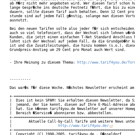
ab M�rz nicht mehr angeboten wird. Wer diesen Tarif schon ha
lange Gespr�che ins deutsche Festnetz f�hrt, die bis zu eine
dauern, sollte diesen Tarif auch behalten. Denn 12 Cent pro 
stunde sind auf jedem Fall g�nstig, solange man diesen Vorte
ausnutzt.

Bei den neuen Tarifen solte also jeder f�r sich entscheiden,
auch so viel telefoniert, dass der Wechsel sich lohnen w�rde
Kunden, die jetzt einen einfachen T-Net Standard Anschluss h
lohnt sich der Wechsel auf jedem Fall, da die Grundgeb�hr ka
ist und die Zusatzleistungen, die hinzu kommen (s.o.), diese
Grundpreis-Anstieg um 29 Cent pro Monat auch Wert sind.

- Ihre Meinung zu diesem Thema: 
http://www.tarif4you.de/for
----------

Das war�s f�r diese Woche. N�chstes Newsletter erscheint am 
+-==========================================================
|  Dies ist kein SPAM! Sie erhalten diesen Newsletter, da Si
|  jemand, der Sie kennt, diesen auf Ihre E-Mail-Adresse abo
|  hat. Sie k�nnen tarif4you.de Newsletter auf unserer Homep
|  Bereich �Service� abonnieren bzw. abbestellen.           
+-==========================================================
|        Aktuelle Call-by-Call Tarife und weitere News unter
|                      
http://www.tarif4you.de/
          
+-==========================================================
|  Copyright (C) 1998-2005, tarif4you.de , D�sseldorf       