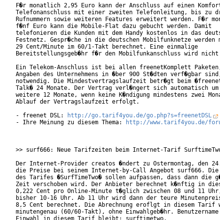
F�r monatlich 2,95 Euro kann der Anschluss auf einen Komfort
Telefonanschluss mit einer zweiten Telefonleitung, bis zu dr
Rufnummern sowie weiteren Features erweitert werden. F�r mon
f�nf Euro kann die Mobile-Flat dazu gebucht werden. Damit

telefonieren die Kunden mit dem Handy kostenlos in das deuts
Festnetz. Gespr�che in die deutschen Mobilfunknetze werden m
29 Cent/Minute im 60/1-Takt berechnet. Eine einmalige

Bereitstellungsgeb�hr f�r den Mobilfunkanschluss wird nicht 
Ein Telekom-Anschluss ist bei allen freenetKomplett Paketen,
Angaben des Unternehmens in �ber 900 St�dten verf�gbar sind,
notwendig. Die Mindestvertragslaufzeit betr�gt beim �freenet
Talk� 24 Monate. Der Vertrag verl�ngert sich automatisch um 
weitere 12 Monate, wenn keine K�ndigung mindestens zwei Mona
Ablauf der Vertragslaufzeit erfolgt.     

- freenet DSL: 
http://go.tarif4you.de/go.php?s=freenetDSL
- Ihre Meinung zu diesem Thema: 
http://www.tarif4you.de/for
>> surf666: Neue Tarifzeiten beim Internet-Tarif SurftimeTwo
Der Internet-Provider creatos �ndert zu Ostermontag, den 24.
die Preise bei seinem Internet-by-Call Angebot surf666. Die 
des Tarifes �SurfTimeTwo� sollen aufpassen, dass dann die g�
Zeit verschoben wird. Der Anbieter berechnet k�nftig in dies
0,222 Cent pro Online-Minute t�glich zwischen 08 und 11 Uhr,
bisher 10-16 Uhr. Ab 11 Uhr wird dann der teure Minutenpreis
8,5 Cent berechnet. Die Abrechnung eroflgt in diesem Tarif w
minutengenau (60/60-Takt), ohne Einwahlgeb�hr. Benutzername 
Einwahl in diesem Tarif bleibt: surftimetwo.        
