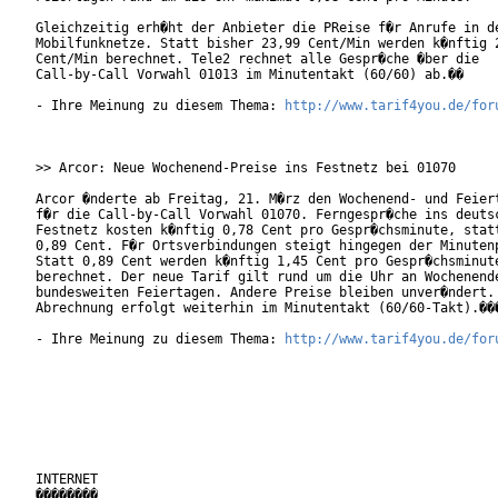
Gleichzeitig erh�ht der Anbieter die PReise f�r Anrufe in de
Mobilfunknetze. Statt bisher 23,99 Cent/Min werden k�nftig 2
Cent/Min berechnet. Tele2 rechnet alle Gespr�che �ber die

Call-by-Call Vorwahl 01013 im Minutentakt (60/60) ab.�� 

- Ihre Meinung zu diesem Thema: 
http://www.tarif4you.de/for
>> Arcor: Neue Wochenend-Preise ins Festnetz bei 01070

Arcor �nderte ab Freitag, 21. M�rz den Wochenend- und Feiert
f�r die Call-by-Call Vorwahl 01070. Ferngespr�che ins deutsc
Festnetz kosten k�nftig 0,78 Cent pro Gespr�chsminute, statt
0,89 Cent. F�r Ortsverbindungen steigt hingegen der Minutenp
Statt 0,89 Cent werden k�nftig 1,45 Cent pro Gespr�chsminute
berechnet. Der neue Tarif gilt rund um die Uhr an Wochenende
bundesweiten Feiertagen. Andere Preise bleiben unver�ndert.

Abrechnung erfolgt weiterhin im Minutentakt (60/60-Takt).���
- Ihre Meinung zu diesem Thema: 
http://www.tarif4you.de/for
INTERNET

��������
