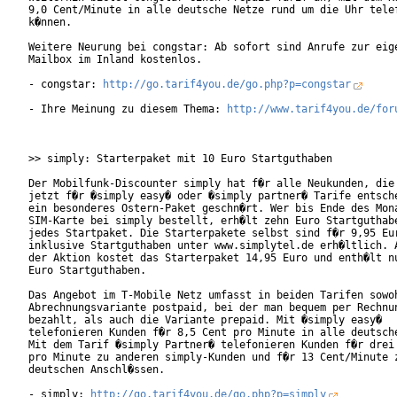
9,0 Cent/Minute in alle deutsche Netze rund um die Uhr telef
k�nnen.     

Weitere Neurung bei congstar: Ab sofort sind Anrufe zur eige
Mailbox im Inland kostenlos. 

- congstar: 
http://go.tarif4you.de/go.php?p=congstar
- Ihre Meinung zu diesem Thema: 
http://www.tarif4you.de/for
>> simply: Starterpaket mit 10 Euro Startguthaben

Der Mobilfunk-Discounter simply hat f�r alle Neukunden, die 
jetzt f�r �simply easy� oder �simply partner� Tarife entsche
ein besonderes Ostern-Paket geschn�rt. Wer bis Ende des Mona
SIM-Karte bei simply bestellt, erh�lt zehn Euro Startguthabe
jedes Startpaket. Die Starterpakete selbst sind f�r 9,95 Eur
inklusive Startguthaben unter www.simplytel.de erh�ltlich. A
der Aktion kostet das Starterpaket 14,95 Euro und enth�lt nu
Euro Startguthaben.       

Das Angebot im T-Mobile Netz umfasst in beiden Tarifen sowoh
Abrechnungsvariante postpaid, bei der man bequem per Rechnun
bezahlt, als auch die Variante prepaid. Mit �simply easy�

telefonieren Kunden f�r 8,5 Cent pro Minute in alle deutsche
Mit dem Tarif �simply Partner� telefonieren Kunden f�r drei 
pro Minute zu anderen simply-Kunden und f�r 13 Cent/Minute z
deutschen Anschl�ssen.

- simply: 
http://go.tarif4you.de/go.php?p=simply