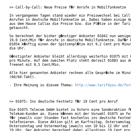
>> Call-by-Call: Neue Preise f�r Anrufe in Mobilfunknetze

In vergangenen Tagen stand wieder ein Preiswechsel bei Call-
Anrufen in deutsche Mobilfunknetze an. Dabei haben einige An
aus dem Hause Callax die Preise bzw. die Pl�tze in der Tarif
getauscht.

So berechnet der bisher g�nstiger Anbieter 01042 nun weniger
19,0 Cent/Min f�r Anrufe in deutsche Mobilfunknetze. Daf�r b
01054 k�nftig einen der Spitzenpl�tze mit 9,2 Cent pro Minut
die Uhr. 

G�nstigster Anbieter bleibt allerdings weiterhin 01075 mit 8
pro Minute. Auf dem zweiten Platz steht derzeit 01083 aus de
freenet mit 8,5 Cent/Min.

Alle hier genannten Anbieter rechnen alle Gespr�che im Minut
(60/60-Takt). 

- Ihre Meinung zu diesem Thema: 
http://www.tarif4you.de/for
>> 01075: Ins deutsche Festnetz f�r 19 Cent pro Anruf

Die 01075 Telecom GmbH bietet zu Ostern eine Sonderaktion f�
Telekom-Kunden an. Diese k�nnen mit der Vorwahl 01075 an Fei
f�r jeweils vier Stunden fast kostenlos ins deutsche Festnet
telefonieren. Diese Aktion gilt an Karfreitag, Ostersamstag,
Ostersonntag und Ostermontag jeweils von 10 bis 12 Uhr und 1
19 Uhr. Der Anbieter berechnet dabei allerdings 19 Cent pro 