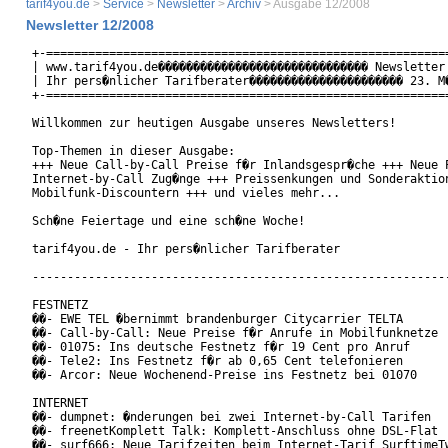
tarif4you.de
>
Service
>
Newsletter
>
Archiv
> Ausgabe 12/2008
Newsletter 12/2008
+-==========================================================
| www.tarif4you.de������������������������������ Newsletter 
| Ihr pers�nlicher Tarifberater���������������������� 23. M�
+-==========================================================
Willkommen zur heutigen Ausgabe unseres Newsletters!

Top-Themen in dieser Ausgabe:

+++ Neue Call-by-Call Preise f�r Inlandsgespr�che +++ Neue P
Internet-by-Call Zug�nge +++ Preissenkungen und Sonderaktion
Mobilfunk-Discountern +++ und vieles mehr...

Sch�ne Feiertage und eine sch�ne Woche!

tarif4you.de - Ihr pers�nlicher Tarifberater

------------------------------------------------------------
FESTNETZ

��- EWE TEL �bernimmt brandenburger Citycarrier TELTA

��- Call-by-Call: Neue Preise f�r Anrufe in Mobilfunknetze

��- 01075: Ins deutsche Festnetz f�r 19 Cent pro Anruf

��- Tele2: Ins Festnetz f�r ab 0,65 Cent telefonieren

��- Arcor: Neue Wochenend-Preise ins Festnetz bei 01070

INTERNET

��- dumpnet: �nderungen bei zwei Internet-by-Call Tarifen

��- freenetKomplett Talk: Komplett-Anschluss ohne DSL-Flat

��- surf666: Neue Tarifzeiten beim Internet-Tarif SurftimeTw