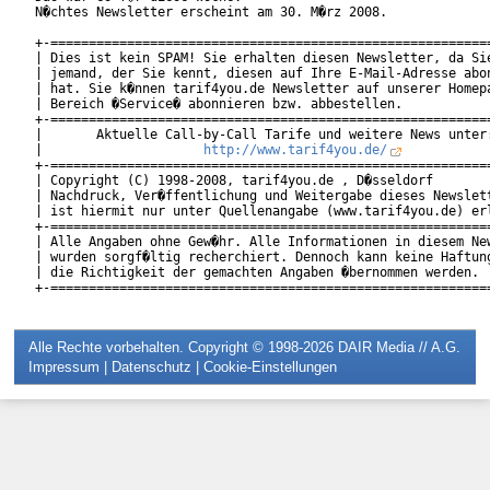
N�chtes Newsletter erscheint am 30. M�rz 2008.

+-==========================================================
| Dies ist kein SPAM! Sie erhalten diesen Newsletter, da Sie
| jemand, der Sie kennt, diesen auf Ihre E-Mail-Adresse abon
| hat. Sie k�nnen tarif4you.de Newsletter auf unserer Homepa
| Bereich �Service� abonnieren bzw. abbestellen.            
+-==========================================================
|       Aktuelle Call-by-Call Tarife und weitere News unter:
|                     
http://www.tarif4you.de/
           
+-==========================================================
| Copyright (C) 1998-2008, tarif4you.de , D�sseldorf        
| Nachdruck, Ver�ffentlichung und Weitergabe dieses Newslett
| ist hiermit nur unter Quellenangabe (www.tarif4you.de) erl
+-==========================================================
| Alle Angaben ohne Gew�hr. Alle Informationen in diesem New
| wurden sorgf�ltig recherchiert. Dennoch kann keine Haftung
| die Richtigkeit der gemachten Angaben �bernommen werden.  
Alle Rechte vorbehalten. Copyright © 1998-2026
DAIR Media // A.G.
Impressum
|
Datenschutz
|
Cookie-Einstellungen