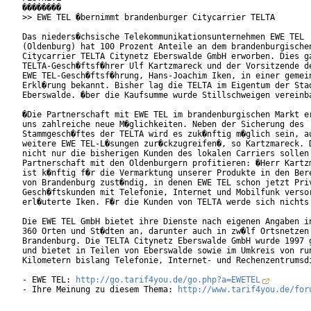
��������

>> EWE TEL �bernimmt brandenburger Citycarrier TELTA

Das nieders�chsische Telekommunikationsunternehmen EWE TEL

(Oldenburg) hat 100 Prozent Anteile an dem brandenburgischen
Citycarrier TELTA Citynetz Eberswalde GmbH erworben. Dies ga
TELTA-Gesch�ftsf�hrer Ulf Kartzmareck und der Vorsitzende de
EWE TEL-Gesch�ftsf�hrung, Hans-Joachim Iken, in einer gemein
Erkl�rung bekannt. Bisher lag die TELTA im Eigentum der Stad
Eberswalde. �ber die Kaufsumme wurde Stillschweigen vereinba
�Die Partnerschaft mit EWE TEL im brandenburgischen Markt er
uns zahlreiche neue M�glichkeiten. Neben der Sicherung des

Stammgesch�ftes der TELTA wird es zuk�nftig m�glich sein, au
weitere EWE TEL-L�sungen zur�ckzugreifen�, so Kartzmareck. D
nicht nur die bisherigen Kunden des lokalen Carriers sollen 
Partnerschaft mit den Oldenburgern profitieren: �Herr Kartzm
ist k�nftig f�r die Vermarktung unserer Produkte in den Bere
von Brandenburg zust�ndig, in denen EWE TEL schon jetzt Priv
Gesch�ftskunden mit Telefonie, Internet und Mobilfunk versor
erl�uterte Iken. F�r die Kunden von TELTA werde sich nichts 
Die EWE TEL GmbH bietet ihre Dienste nach eigenen Angaben in
360 Orten und St�dten an, darunter auch in zw�lf Ortsnetzen 
Brandenburg. Die TELTA Citynetz Eberswalde GmbH wurde 1997 g
und bietet in Teilen von Eberswalde sowie im Umkreis von run
Kilometern bislang Telefonie, Internet- und Rechenzentrumsdi
- EWE TEL: 
http://go.tarif4you.de/go.php?a=EWETEL
- Ihre Meinung zu diesem Thema: 
http://www.tarif4you.de/for