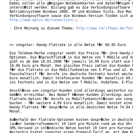
Dabei sollen alle g�ngigen Notebookkarten und datenf�higen H
unterst�tzt werden. Bislang gab es die Verbindungssoftware f
Betriebssysteme Windows 2000, XP und Windows Vista. Die Mac 
http://www.eplus.de/connection/
 .

- Ihre Meinung zu diesem Thema: 
http://www.tarif4you.de/for
>> congstar: Handy-Flatrate in alle Netze f�r 69,95 Euro

Die Telekom-Marke congstar senkt die Preise f�r ihre Handy-F
Optionen. Die �Sprechflats� in die Netze von T-Mobile und Vo
gibt es ab dem 18.03.2008 f�r jeweils 14,99 Euro statt wie b
19,99 Euro pro Monat. Den gleichen Preis zahlen die Kunden b
f�r die Flatrate in die Mobilfunknetze von E-Plus und o2. De
Pauschaltarif f�r Anrufe ins deutsche Festnetz kostet weiter
Euro monatlich. Damit telefonieren Kunden f�r monatlich 69,9
ins Festnetz und in die Netze von T-Mobile, Vodafone, E-Plus
Anschl�sse von congstar-Kunden sind allerdings weiterhin nur
Geb�hr erreichbar. Bei Bedarf k�nnen Kunden allerdings auch 
Flatrate-Option f�r Anrufe zu Mobilfunkanschl�ssen von congs
buchen - f�r weitere 4,99 Euro monatlich. Damit kostet eine

Handy-Flatrate f�r Gespr�che in alle deutschen Netze 74,94 E
Monat.     

Au�erhalb der Flatrate-Optionen kosten Gespr�che in deutsche
(au�er Sonderrufnummern) 19 Cent pro Minute rund um die Uhr.
SMS-Versand in inl�ndische Netze kostet 19 Cent pro Kurznach
Weiterhin bietet congstar einen Prepaid-Tarif an, mit dem Ku