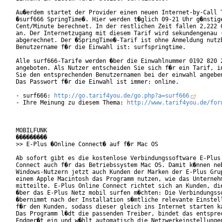
Au�erdem startet der Provider einen neuen Internet-by-Call T
�surf666 SpringTime�. Hier werden t�glich 09-21 Uhr g�nstige
Cent/Minute berechnet. In der restlichen Zeit fallen 2,222 C
an. Der Internetzugang mit diesem Tarif wird sekundengenau (
abgerechnet. Der �SpringTime�-Tarif ist ohne Anmeldung nutzb
Benutzername f�r die Einwahl ist: surfspringtime.     

Alle surf666-Tarife werden �ber die Einwahlnummer 0192 820 2
angeboten. Als Nutzer entscheiden Sie sich f�r ein Tarif, in
Sie den entsprechenden Benutzernamen bei der einwahl angeben
Das Passwort f�r die Einwahl ist immer: online.

- surf666: 
http://go.tarif4you.de/go.php?a=surf666
- Ihre Meinung zu diesem Thema: 
http://www.tarif4you.de/for
MOBILFUNK

���������

>> E-Plus �Online Connect� auf f�r Mac OS

Ab sofort gibt es die kostenlose Verbindungssoftware E-Plus 
Connect auch f�r das Betriebssystem Mac OS. Damit k�nnen neb
Windows-Nutzern jetzt auch Kunden der Marken der E-Plus Grup
einem Apple Macintosh das Programm nutzen, wie das Unternehm
mitteilte. E-Plus Online Connect richtet sich an Kunden, die
�ber das E-Plus Netz mobil surfen m�chten: Die Verbindungsso
�bernimmt nach der Installation s�mtliche relevante Einstell
f�r den Kunden, sodass dieser gleich ins Internet starten ka
Das Programm l�dt die passenden Treiber, bindet das entsprec
Endger�t ein und w�hlt automatisch die Netzwerkeinstellungen