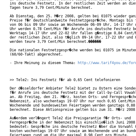
ins deutsche Festnetz. In der restlichen Zeit werden an dies
Tagen teure 3,79 Cent/Minute berechnet.

Ab Dienstag, den 25. M�rz 2008, gelten bei 01075 wieder ganz
Preise f�r deutschlandweite Festnetzgespr�che. Montags bis f
von 06 bis 09 Uhr sowie am Wochenende 06-09 Uhr, 14-17 Uhr u
Uhr werden 0,78 Cent/Min f�r Anrufe ins deutsche Festnetz be
Werktags 14-17 Uhr und 22-02 Uhr fallen g�nstige 0,84 Cent/M
der restlichen Zeit, also t�glich 09-14 Uhr, 17-22 Uhr und 0
werden teure 3,79 Cent/Min berechnet.������

Die nationalen Festnetzgespr�che werden bei 01075 im Minuten
(60/60-Takt) abgerechnet. 

- Ihre Meinung zu diesem Thema: 
http://www.tarif4you.de/for
>> Tele2: Ins Festnetz f�r ab 0,65 Cent telefonieren

Der d�sseldorfer Anbieter Tele2 bietet zu Ostern eine Sonder
f�r Anrufe ins deutsche Festnetz mit der Call-by-Call Vowahl
an. Ab Freitag, den 21. M�rz, kosten Orts- und Ferngespr�che
Nebenzeit, also wochentags 19-07 Uhr nur noch 0,65 Cent/Min.
Wochenende und bundesweiten Feiertagen werden ganztags 0,88 
berechnet. Diese Aktionspreise gelten bis zum 31. M�rz 2008.
Au�erdem verl�ngert Tele2 die Preisgarantie f�r Orts- und

Ferngespr�che in der Nebenzeit bis einschlie�lich Juni 2008.
bedeutet: Gespr�che ins deutsche Festnetz �ber die Vorwahl 0
kosten wochentags 19-07 Uhr sowie am Wochenende und an bunde
Feiertagen rund um die Uhr maximal 0,98 Cent pro Minute.
