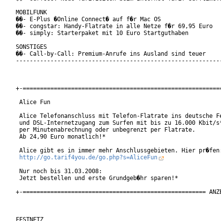
MOBILFUNK

��- E-Plus �Online Connect� auf f�r Mac OS

��- congstar: Handy-Flatrate in alle Netze f�r 69,95 Euro

��- simply: Starterpaket mit 10 Euro Startguthaben

SONSTIGES

��- Call-by-Call: Premium-Anrufe ins Ausland sind teuer

------------------------------------------------------------
+-==========================================================
 Alice Fun

 Alice Telefonanschluss mit Telefon-Flatrate ins deutsche Fe
 und DSL-Internetzugang zum Surfen mit bis zu 16.000 Kbit/s*
 per Minutenabrechnung oder unbegrenzt per Flatrate.

 Ab 24,90 Euro monatlich!*

 Alice gibt es in immer mehr Anschlussgebieten. Hier pr�fen:
http://go.tarif4you.de/go.php?s=AliceFun
 Nur noch bis 31.03.2008:

 Jetzt bestellen und erste Grundgeb�hr sparen!*

+-===================================================== ANZE
FESTNETZ
