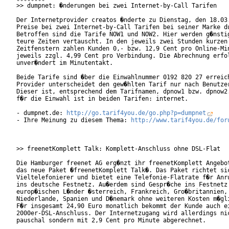
>> dumpnet: �nderungen bei zwei Internet-by-Call Tarifen

Der Internetprovider creatos �nderte zu Dienstag, den 18.03.
Preise bei zwei Internet-by-Call Tarifen bei seiner Marke du
Betroffen sind die Tarife NOW1 und NOW2. Hier werden g�nstig
teure Zeiten vertauscht. In den jeweils zwei Stunden kurzen

Zeitfenstern zahlen Kunden 0,- bzw. 12,9 Cent pro Online-Min
jeweils zzgl. 4,99 Cent pro Verbindung. Die Abrechnung erfol
unver�ndert im Minutentakt.      

Beide Tarife sind �ber die Einwahlnummer 0192 820 27 erreich
Provider unterscheidet den gew�hlten Tarif nur nach Benutzer
Dieser ist, entsprechend dem Tarifnamen, dpnow1 bzw. dpnow2.
f�r die Einwahl ist in beiden Tarifen: internet.   

- dumpnet.de: 
http://go.tarif4you.de/go.php?p=dumpnet
- Ihre Meinung zu diesem Thema: 
http://www.tarif4you.de/for
>> freenetKomplett Talk: Komplett-Anschluss ohne DSL-Flat

Die Hamburger freenet AG erg�nzt ihr freenetKomplett Angebot
das neue Paket �freenetKomplett Talk�. Das Paket richtet sic
Vieltelefonierer und bietet eine Telefonie-Flatrate f�r Anru
ins deutsche Festnetz. Au�erdem sind Gespr�che ins Festnetz 
europ�ischen L�nder �sterreich, Frankreich, Gro�britannien, 
Niederlande, Spanien und D�nemark ohne weiteren Kosten m�gli
F�r insgesamt 24,90 Euro monatlich bekommt der Kunde auch ei
2000er-DSL-Anschluss. Der Internetzugang wird allerdings nic
pauschal sondern mit 2,9 Cent pro Minute abgerechnet.
