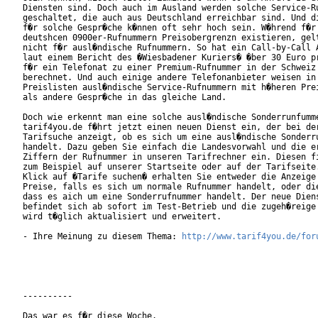
Diensten sind. Doch auch im Ausland werden solche Service-Ru
geschaltet, die auch aus Deutschland erreichbar sind. Und di
f�r solche Gespr�che k�nnen oft sehr hoch sein. W�hrend f�r 
deutshcen 0900er-Rufnummern Preisobergrenzn existieren, gelt
nicht f�r ausl�ndische Rufnummern. So hat ein Call-by-Call A
laut einem Bericht des �Wiesbadener Kuriers� �ber 30 Euro pr
f�r ein Telefonat zu einer Premium-Rufnummer in der Schweiz

berechnet. Und auch einige andere Telefonanbieter weisen in 
Preislisten ausl�ndische Service-Rufnummern mit h�heren Prei
als andere Gespr�che in das gleiche Land.           

Doch wie erkennt man eine solche ausl�ndische Sonderrunfumme
tarif4you.de f�hrt jetzt einen neuen Dienst ein, der bei der
Tarifsuche anzeigt, ob es sich um eine ausl�ndische Sonderru
handelt. Dazu geben Sie einfach die Landesvorwahl und die er
Ziffern der Rufnummer in unseren Tarifrechner ein. Diesen fi
zum Beispiel auf unserer Startseite oder auf der Tarifseite.
Klick auf �Tarife suchen� erhalten Sie entweder die Anzeige 
Preise, falls es sich um normale Rufnummer handelt, oder die
dass es aich um eine Sonderrufnummer handelt. Der neue Diens
befindet sich ab sofort im Test-Betrieb und die zugeh�reige 
wird t�glich aktualisiert und erweitert.          

- Ihre Meinung zu diesem Thema: 
http://www.tarif4you.de/for
----------

Das war es f�r diese Woche.
