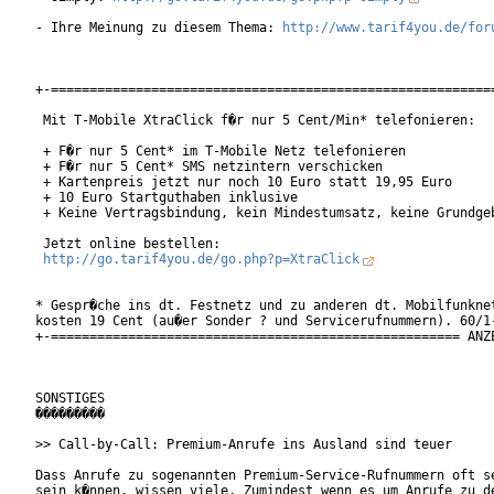
- Ihre Meinung zu diesem Thema: 
http://www.tarif4you.de/for
+-==========================================================
 Mit T-Mobile XtraClick f�r nur 5 Cent/Min* telefonieren:

 + F�r nur 5 Cent* im T-Mobile Netz telefonieren

 + F�r nur 5 Cent* SMS netzintern verschicken

 + Kartenpreis jetzt nur noch 10 Euro statt 19,95 Euro

 + 10 Euro Startguthaben inklusive

 + Keine Vertragsbindung, kein Mindestumsatz, keine Grundgeb
 Jetzt online bestellen:

http://go.tarif4you.de/go.php?p=XtraClick
* Gespr�che ins dt. Festnetz und zu anderen dt. Mobilfunknet
kosten 19 Cent (au�er Sonder ? und Servicerufnummern). 60/1-
+-===================================================== ANZE
SONSTIGES

���������

>> Call-by-Call: Premium-Anrufe ins Ausland sind teuer

Dass Anrufe zu sogenannten Premium-Service-Rufnummern oft se
sein k�nnen, wissen viele. Zumindest wenn es um Anrufe zu de