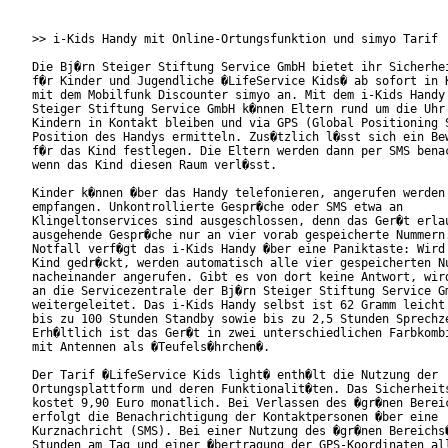
>> i-Kids Handy mit Online-Ortungsfunktion und simyo Tarif

Die Bj�rn Steiger Stiftung Service GmbH bietet ihr Sicherhei
f�r Kinder und Jugendliche �LifeService Kids� ab sofort in K
mit dem Mobilfunk Discounter simyo an. Mit dem i-Kids Handy 
Steiger Stiftung Service GmbH k�nnen Eltern rund um die Uhr 
Kindern in Kontakt bleiben und via GPS (Global Positioning S
Position des Handys ermitteln. Zus�tzlich l�sst sich ein Bew
f�r das Kind festlegen. Die Eltern werden dann per SMS benac
wenn das Kind diesen Raum verl�sst.       

Kinder k�nnen �ber das Handy telefonieren, angerufen werden 
empfangen. Unkontrollierte Gespr�che oder SMS etwa an

Klingeltonservices sind ausgeschlossen, denn das Ger�t erlau
ausgehende Gespr�che nur an vier vorab gespeicherte Nummern.
Notfall verf�gt das i-Kids Handy �ber eine Paniktaste: Wird 
Kind gedr�ckt, werden automatisch alle vier gespeicherten Nu
nacheinander angerufen. Gibt es von dort keine Antwort, wird
an die Servicezentrale der Bj�rn Steiger Stiftung Service Gm
weitergeleitet. Das i-Kids Handy selbst ist 62 Gramm leicht 
bis zu 100 Stunden Standby sowie bis zu 2,5 Stunden Sprechze
Erh�ltlich ist das Ger�t in zwei unterschiedlichen Farbkombi
mit Antennen als �Teufels�hrchen�.           

Der Tarif �LifeService Kids light� enth�lt die Nutzung der

Ortungsplattform und deren Funktionalit�ten. Das Sicherheits
kostet 9,90 Euro monatlich. Bei Verlassen des �gr�nen Bereic
erfolgt die Benachrichtigung der Kontaktpersonen �ber eine

Kurznachricht (SMS). Bei einer Nutzung des �gr�nen Bereichs�
Stunden am Tag und einer �bertragung der GPS-Koordinaten all