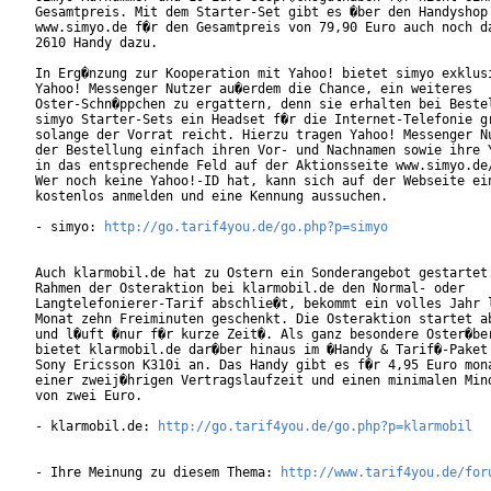
Gesamtpreis. Mit dem Starter-Set gibt es �ber den Handyshop 
www.simyo.de f�r den Gesamtpreis von 79,90 Euro auch noch da
2610 Handy dazu.        

In Erg�nzung zur Kooperation mit Yahoo! bietet simyo exklusi
Yahoo! Messenger Nutzer au�erdem die Chance, ein weiteres

Oster-Schn�ppchen zu ergattern, denn sie erhalten bei Bestel
simyo Starter-Sets ein Headset f�r die Internet-Telefonie gr
solange der Vorrat reicht. Hierzu tragen Yahoo! Messenger Nu
der Bestellung einfach ihren Vor- und Nachnamen sowie ihre Y
in das entsprechende Feld auf der Aktionsseite www.simyo.de/
Wer noch keine Yahoo!-ID hat, kann sich auf der Webseite ein
kostenlos anmelden und eine Kennung aussuchen.        

- simyo: 
http://go.tarif4you.de/go.php?p=simyo
Auch klarmobil.de hat zu Ostern ein Sonderangebot gestartet.
Rahmen der Osteraktion bei klarmobil.de den Normal- oder

Langtelefonierer-Tarif abschlie�t, bekommt ein volles Jahr l
Monat zehn Freiminuten geschenkt. Die Osteraktion startet ab
und l�uft �nur f�r kurze Zeit�. Als ganz besondere Oster�ber
bietet klarmobil.de dar�ber hinaus im �Handy & Tarif�-Paket 
Sony Ericsson K310i an. Das Handy gibt es f�r 4,95 Euro mona
einer zweij�hrigen Vertragslaufzeit und einen minimalen Mind
von zwei Euro.

- klarmobil.de: 
http://go.tarif4you.de/go.php?p=klarmobil
- Ihre Meinung zu diesem Thema: 
http://www.tarif4you.de/for