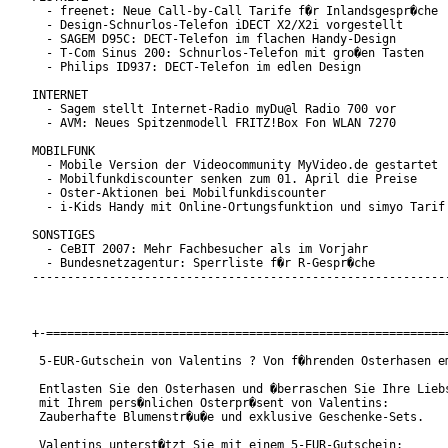
  - freenet: Neue Call-by-Call Tarife f�r Inlandsgespr�che

  - Design-Schnurlos-Telefon iDECT X2/X2i vorgestellt

  - SAGEM D95C: DECT-Telefon im flachen Handy-Design

  - T-Com Sinus 200: Schnurlos-Telefon mit gro�en Tasten

  - Philips ID937: DECT-Telefon im edlen Design

INTERNET

  - Sagem stellt Internet-Radio myDu@l Radio 700 vor

  - AVM: Neues Spitzenmodell FRITZ!Box Fon WLAN 7270

MOBILFUNK

  - Mobile Version der Videocommunity MyVideo.de gestartet

  - Mobilfunkdiscounter senken zum 01. April die Preise

  - Oster-Aktionen bei Mobilfunkdiscounter

  - i-Kids Handy mit Online-Ortungsfunktion und simyo Tarif

SONSTIGES

  - CeBIT 2007: Mehr Fachbesucher als im Vorjahr

  - Bundesnetzagentur: Sperrliste f�r R-Gespr�che

------------------------------------------------------------
+-==========================================================
 5-EUR-Gutschein von Valentins ? Von f�hrenden Osterhasen em
 Entlasten Sie den Osterhasen und �berraschen Sie Ihre Liebs
 mit Ihrem pers�nlichen Osterpr�sent von Valentins:

 Zauberhafte Blumenstr�u�e und exklusive Geschenke-Sets.

 Valentins unterst�tzt Sie mit einem 5-EUR-Gutschein:
