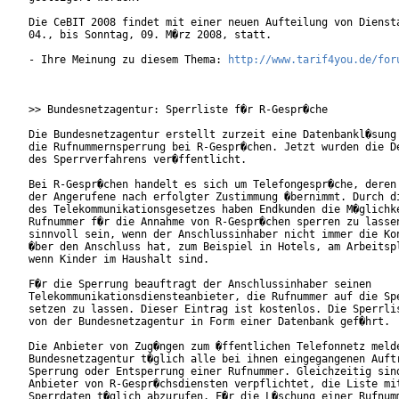
Die CeBIT 2008 findet mit einer neuen Aufteilung von Diensta
04., bis Sonntag, 09. M�rz 2008, statt.

- Ihre Meinung zu diesem Thema: 
http://www.tarif4you.de/for
>> Bundesnetzagentur: Sperrliste f�r R-Gespr�che

Die Bundesnetzagentur erstellt zurzeit eine Datenbankl�sung 
die Rufnummernsperrung bei R-Gespr�chen. Jetzt wurden die De
des Sperrverfahrens ver�ffentlicht.

Bei R-Gespr�chen handelt es sich um Telefongespr�che, deren 
der Angerufene nach erfolgter Zustimmung �bernimmt. Durch di
des Telekommunikationsgesetzes haben Endkunden die M�glichke
Rufnummer f�r die Annahme von R-Gespr�chen sperren zu lassen
sinnvoll sein, wenn der Anschlussinhaber nicht immer die Kon
�ber den Anschluss hat, zum Beispiel in Hotels, am Arbeitspl
wenn Kinder im Haushalt sind.      

F�r die Sperrung beauftragt der Anschlussinhaber seinen

Telekommunikationsdiensteanbieter, die Rufnummer auf die Spe
setzen zu lassen. Dieser Eintrag ist kostenlos. Die Sperrlis
von der Bundesnetzagentur in Form einer Datenbank gef�hrt.  
Die Anbieter von Zug�ngen zum �ffentlichen Telefonnetz melde
Bundesnetzagentur t�glich alle bei ihnen eingegangenen Auftr
Sperrung oder Entsperrung einer Rufnummer. Gleichzeitig sind
Anbieter von R-Gespr�chsdiensten verpflichtet, die Liste mit
Sperrdaten t�glich abzurufen. F�r die L�schung einer Rufnumm