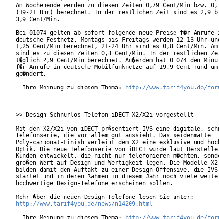
Am Wochenende werden zu diesen Zeiten 0,79 Cent/Min bzw. 0,7
(19-21 Uhr) berechnet. In der restlichen Zeit sind es 2,9 bi
3,9 Cent/Min.

Bei 01074 gelten ab sofort folgende neue Preise f�r Anrufe i
deutsche Festnetz. Montags bis Freitags werden 12-13 Uhr und
1,25 Cent/Min berechnet, 21-24 Uhr sind es 0,8 Cent/Min. Am 
sind es zu diesen Zeiten 0,8 Cent/Min. In der restlichen Zei
t�glich 2,9 Cent/Min berechnet. Au�erdem hat 01074 den Minut
f�r Anrufe in deutsche Mobilfunknetze auf 19,9 Cent rund um 
ge�ndert.      

- Ihre Meinung zu diesem Thema: 
http://www.tarif4you.de/for
>> Design-Schnurlos-Telefon iDECT X2/X2i vorgestellt

Mit den X2/X2i von iDECT pr�sentiert IVS eine digitale, schn
Telefonserie, die vor allem gut aussieht. Das seidenmatte

Poly-carbonat-Finish verleiht dem X2 eine exklusive und hoch
Optik. Die neue Telefonserie von iDECT wurde laut Hersteller
Kunden entwickelt, die nicht nur telefonieren m�chten, sonde
gro�en Wert auf Design und Wertigkeit legen. Die Modelle X2 
bilden damit den Auftakt zu einer Design-Offensive, die IVS 
startet und in deren Rahmen in diesem Jahr noch viele weiter
hochwertige Design-Telefone erscheinen sollen.

http://www.tarif4you.de/news/n14209.html
- Ihre Meinung zu diesem Thema: 
http://www.tarif4you.de/for