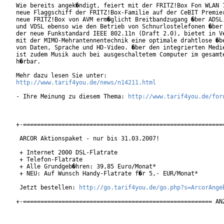
Wie bereits angek�ndigt, feiert mit der FRITZ!Box Fon WLAN 7
neue Flaggschiff der FRITZ!Box-Familie auf der CeBIT Premier
neue FRITZ!Box von AVM erm�glicht Breitbandzugang �ber ADSL,
und VDSL ebenso wie den Betrieb von Schnurlostelefonen �ber 
der neue Funkstandard IEEE 802.11n (Draft 2.0), bietet in Ve
mit der MIMO-Mehrantennentechnik eine optimale drahtlose �be
von Daten, Sprache und HD-Video. �ber den integrierten Medie
ist zudem Musik auch bei ausgeschaltetem Computer im gesamte
h�rbar.

http://www.tarif4you.de/news/n14211.html
- Ihre Meinung zu diesem Thema: 
http://www.tarif4you.de/for
+-==========================================================
 ARCOR Aktionspaket - nur bis 31.03.2007!

 + Internet 2000 DSL-Flatrate

 + Telefon-Flatrate

 + Alle Grundgeb�hren: 39,85 Euro/Monat*

 + NEU: Auf Wunsch Handy-Flatrate f�r 5,- EUR/Monat*

 Jetzt bestellen: 
http://go.tarif4you.de/go.php?s=ArcorAnge
+-====================================================== ANZ