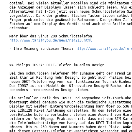
optimal: Bei vielen aktuellen Modellen sind die W�hltasten z
die Anzeigen der Displays lassen sich schlecht lesen. Als ei
Alternativen hat T-Com jetzt sein neues Schnurlostelefon Sin
vorgestellt. Dank der gro�en, flachen Tasten tippen selbst k
Finger problemlos die gew�nschte Rufnummer. Die gro�en Ziffe
Zeichen auf dem Display des Ger�ts sind auch ohne Brille seh
erkennbar.

http://www.tarif4you.de/news/n14213.html
- Ihre Meinung zu diesem Thema: 
http://www.tarif4you.de/for
>> Philips ID937: DECT-Telefon im edlen Design

Bei den schnurlosen Telefonen f�r zuhause geht der Trend in 
Zeit klar in Richtung mehr Design. So geht auch Philips bei 
neuen DECT-Telefon weg vom rein funktionalen Technik-Einheit
Das ID937 ist ein Modell der �Innovative Design�-Reihe, die 
besonders trendbewusstes Design stehen.

Die stilvollen Optik des ID937 und angenehme Soft-Touch-Ober
�berzeugt dabei genauso wie auch die technische Ausstattung:
Display mit wei�er Hintergrundbeleuchtung kann �ber 65.536 F
bei 128x128 Pixel Aufl�sung darstellen. Um dem Telefon eine

pers�nliche Note zu verleihen, stehen eine Auswahl von Hinte
bildern zur Verf�gung. Praktisch ist, dass mit dem SIM-Karte
die Telefonbucheintr�ge vom Handy auf das DECT-Telefon kopie
k�nnen. Bis zu 250 Namen und Nummern haben dort Platz. Au�er
mit diesem Festnetz-Telefon SMS-Nachrichten versendet und em