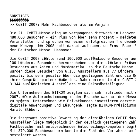
SONSTIGES

���������

>> CeBIT 2007: Mehr Fachbesucher als im Vorjahr

Die 21. CeBIT-Messe ging am vergangenen Mittwoch in Hanover 
480.000 Besucher - ein Plus von �ber zehn Prozent - meldeten
Veranstalter und sprechen von einer erfolgreichen Trendwende
neue Konzept f�r 2008 soll darauf aufbauen, so Ernst Raue, V
der Deutschen Messe, Hannover.

Die CeBIT 2007 z�hlte rund 106.000 ausl�ndische Besucher aus
100 L�ndern. Besonders hervorzuheben sei die st�rkere Pr�sen
Besuchern aus Asien und Nordamerika, so die Deutsche Messe. 
wurden diese Besucher von 6.153 Ausstellern aus 77 L�ndern, 
positiv bis sehr positiv �ber die gestiegene Zahl und die Qu
ihrer Gespr�chspartner �u�erten. Dabei erreichte die CeBIT 2
3.344 ausl�ndischen Ausstellern eine Rekordbeteiligung.     
Die Unternehmen des BITKOM zeigten sich sehr zufrieden mit d
2007. �Die Aufbruchstimmung in der Branche war auf der Messe
zu sp�ren. Unternehmen wie Privatkunden investieren derzeit 
digitale Anwendungen und L�sungen�, sagte BITKOM-Pr�sidiumsm
Harald St�ber.    

Die insgesamt positive Bewertung der diesj�hrigen CeBIT durc
Aussteller liege ma�geblich in der deutlich gestiegenen Zahl
Fachbesucher mit entsprechender Entscheidungskompetenz begr�
Mit 379.000 Fachbesuchern konnte die Zahl des Vorjahres um 1
gesteigert werden.    
