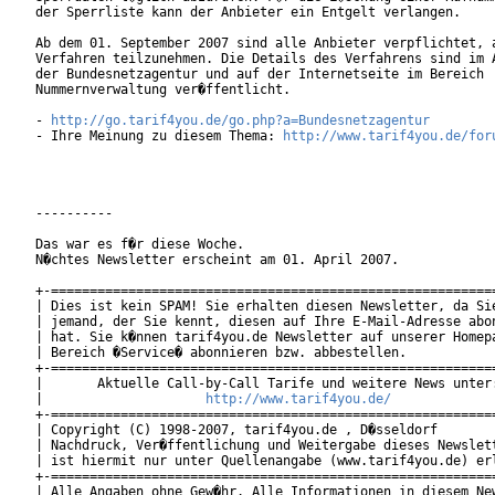
der Sperrliste kann der Anbieter ein Entgelt verlangen.

Ab dem 01. September 2007 sind alle Anbieter verpflichtet, a
Verfahren teilzunehmen. Die Details des Verfahrens sind im A
der Bundesnetzagentur und auf der Internetseite im Bereich

Nummernverwaltung ver�ffentlicht.   

- 
http://go.tarif4you.de/go.php?a=Bundesnetzagentur
- Ihre Meinung zu diesem Thema: 
http://www.tarif4you.de/for
----------

Das war es f�r diese Woche.

N�chtes Newsletter erscheint am 01. April 2007.

+-==========================================================
| Dies ist kein SPAM! Sie erhalten diesen Newsletter, da Sie
| jemand, der Sie kennt, diesen auf Ihre E-Mail-Adresse abon
| hat. Sie k�nnen tarif4you.de Newsletter auf unserer Homepa
| Bereich �Service� abonnieren bzw. abbestellen.            
+-==========================================================
|       Aktuelle Call-by-Call Tarife und weitere News unter:
|                     
http://www.tarif4you.de/
           
+-==========================================================
| Copyright (C) 1998-2007, tarif4you.de , D�sseldorf        
| Nachdruck, Ver�ffentlichung und Weitergabe dieses Newslett
| ist hiermit nur unter Quellenangabe (www.tarif4you.de) erl
+-==========================================================
| Alle Angaben ohne Gew�hr. Alle Informationen in diesem New