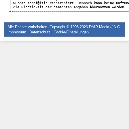
| wurden sorgf�ltig recherchiert. Dennoch kann keine Haftung
| die Richtigkeit der gemachten Angaben �bernommen werden.  
Alle Rechte vorbehalten. Copyright © 1998-2026
DAIR Media // A.G.
Impressum
|
Datenschutz
|
Cookie-Einstellungen