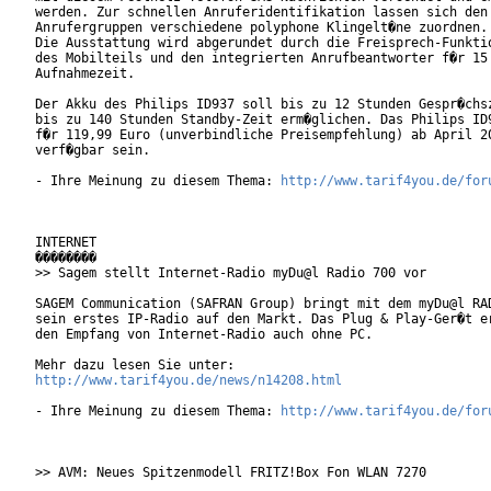
werden. Zur schnellen Anruferidentifikation lassen sich den

Anrufergruppen verschiedene polyphone Klingelt�ne zuordnen.

Die Ausstattung wird abgerundet durch die Freisprech-Funktio
des Mobilteils und den integrierten Anrufbeantworter f�r 15 
Aufnahmezeit.             

Der Akku des Philips ID937 soll bis zu 12 Stunden Gespr�chsz
bis zu 140 Stunden Standby-Zeit erm�glichen. Das Philips ID9
f�r 119,99 Euro (unverbindliche Preisempfehlung) ab April 20
verf�gbar sein.   

- Ihre Meinung zu diesem Thema: 
http://www.tarif4you.de/for
INTERNET

��������

>> Sagem stellt Internet-Radio myDu@l Radio 700 vor

SAGEM Communication (SAFRAN Group) bringt mit dem myDu@l RAD
sein erstes IP-Radio auf den Markt. Das Plug & Play-Ger�t er
den Empfang von Internet-Radio auch ohne PC.

http://www.tarif4you.de/news/n14208.html
- Ihre Meinung zu diesem Thema: 
http://www.tarif4you.de/for
>> AVM: Neues Spitzenmodell FRITZ!Box Fon WLAN 7270
