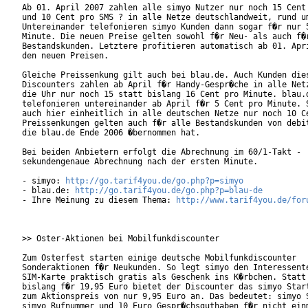
Ab 01. April 2007 zahlen alle simyo Nutzer nur noch 15 Cent 
und 10 Cent pro SMS ? in alle Netze deutschlandweit, rund um
Untereinander telefonieren simyo Kunden dann sogar f�r nur 5
Minute. Die neuen Preise gelten sowohl f�r Neu- als auch f�r
Bestandskunden. Letztere profitieren automatisch ab 01. Apri
den neuen Preisen.

Gleiche Preissenkung gilt auch bei blau.de. Auch Kunden dies
Discounters zahlen ab April f�r Handy-Gespr�che in alle Netz
die Uhr nur noch 15 statt bislang 16 Cent pro Minute. blau.d
telefonieren untereinander ab April f�r 5 Cent pro Minute. S
auch hier einheitlich in alle deutschen Netze nur noch 10 Ce
Preissenkungen gelten auch f�r alle Bestandskunden von debit
die blau.de Ende 2006 �bernommen hat.      

Bei beiden Anbietern erfolgt die Abrechnung im 60/1-Takt -

sekundengenaue Abrechnung nach der ersten Minute. 

- simyo: 
http://go.tarif4you.de/go.php?p=simyo
- blau.de: 
http://go.tarif4you.de/go.php?p=blau-de
- Ihre Meinung zu diesem Thema: 
http://www.tarif4you.de/for
>> Oster-Aktionen bei Mobilfunkdiscounter

Zum Osterfest starten einige deutsche Mobilfunkdiscounter

Sonderaktionen f�r Neukunden. So legt simyo den Interessente
SIM-Karte praktisch gratis als Geschenk ins K�rbchen. Statt 
bislang f�r 19,95 Euro bietet der Discounter das simyo Start
zum Aktionspreis von nur 9,95 Euro an. Das bedeutet: simyo S
simyo Rufnummer und 10 Euro Gespr�chsguthaben f�r nicht einm