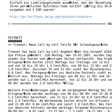
 Einfach ein Lieblingsgeschenk ausw�hlen, bei der Bezahlung

 Ihren pers�nlichen Gutschein-Code val3327 (g�ltig bis 30.04
 eingeben und 5 EUR sparen!

http://go.tarif4you.de/go.php?p=ValentinsOstern
+-====================================================== ANZ
FESTNETZ

��������

>> freenet: Neue Call-by-Call Tarife f�r Inlandsgespr�che

freenet hat beim Call-by-Call Angebot �ber die Vorwahl 01019
die Preise ge�ndert. Zum Montag, den 19.03.2007, wurden tags
wieder die teuren und g�nstigen Zeiten vertauscht. Das Ergeb
Ortsgespr�che kosten jetzt Montags bis Freitags von 12 bis 1
und von 18 bis 19 Uhr 1,3 Cent/Min, von 09 bis 12 Uhr und 15
2,8 Cent/Min. Zwischen 19 und 21 Uhr sinkt der Minutenpreis 
0,9 Cent. Bei Ferngespr�chen ins deutsche Festnetz sieht es 
�hnlich aus. Montags bis Freitags von 09 bis 12 Uhr und 16-1
werden nun 1,3 Cent/Min berechnet. Von 12 bis 16 Uhr und von
09 Uhr werden nun 2,8 Cent/Min f�llig.

Weitere Preis�nderungen gab es am vergangenen Montag bei 010
Ortsgespr�che werden werktags von 00 bis 09 Uhr und 15-18 Uh
1,3 Cent/Min berechnet, von 21 bis 24 Uhr mt 0,9 Cent/Min un
mit 2,9 Cent/Min. Am Wochenende kosten Anrufe ins Ortsnetz 1
und 21-09 Uhr 0,84 Cent/Min und sonst 2,9 Cent/Min. Bei Fern
ins deutsche Festnetz werden werktags folgende Minutenpreise
00-09 Uhr - 0,92 Cent, 13-15 Uhr - 1,3 Cent, 19-21 Uhr - 0,7