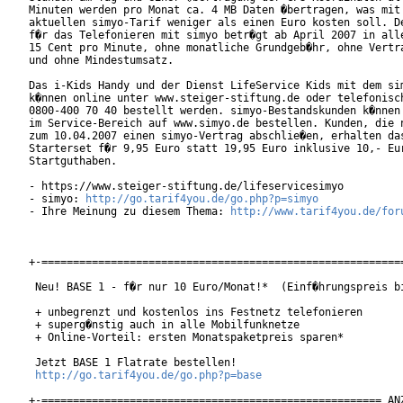
Minuten werden pro Monat ca. 4 MB Daten �bertragen, was mit 
aktuellen simyo-Tarif weniger als einen Euro kosten soll. De
f�r das Telefonieren mit simyo betr�gt ab April 2007 in alle
15 Cent pro Minute, ohne monatliche Grundgeb�hr, ohne Vertra
und ohne Mindestumsatz.

Das i-Kids Handy und der Dienst LifeService Kids mit dem sim
k�nnen online unter www.steiger-stiftung.de oder telefonisch
0800-400 70 40 bestellt werden. simyo-Bestandskunden k�nnen 
im Service-Bereich auf www.simyo.de bestellen. Kunden, die n
zum 10.04.2007 einen simyo-Vertrag abschlie�en, erhalten das
Starterset f�r 9,95 Euro statt 19,95 Euro inklusive 10,- Eur
Startguthaben.      

- https://www.steiger-stiftung.de/lifeservicesimyo

- simyo: 
http://go.tarif4you.de/go.php?p=simyo
- Ihre Meinung zu diesem Thema: 
http://www.tarif4you.de/for
+-==========================================================
 Neu! BASE 1 - f�r nur 10 Euro/Monat!*  (Einf�hrungspreis bi
 + unbegrenzt und kostenlos ins Festnetz telefonieren

 + superg�nstig auch in alle Mobilfunknetze

 + Online-Vorteil: ersten Monatspaketpreis sparen*

 Jetzt BASE 1 Flatrate bestellen!

http://go.tarif4you.de/go.php?p=base
+-====================================================== ANZ