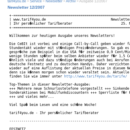
tarif4you.de
>
Service
>
Newsletter
>
Archiv
> Ausgabe 12/2007
Newsletter 12/2007
+-==========================================================
| www.tarif4you.de                                Newsletter
| Ihr pers�nlicher Tarifberater                        25. M
+-==========================================================
Willkommen zur heutigen Ausgabe unseres Newsletters!

Die CeBIt ist vorbei und einige Call-by-Call geben wieder fa
Stundentakt wieder mit st�ndigen Preis�nderungen. So gab es 
gespr�che zum Beispiel in die USA f�r zeitweise 0,9 Cent/Min
wenige Stunden sp�ter beim selben Anbieter wieder f�r 1,5 Ce
�hnlich viele und dazu st�ndige �nderungen auch bei Anrufen 
deutsche Festnetz und zu deutschen Handys. Daher verzichten 
wieder auf eine Auflistung der aktuellen Preise in diesem Ne
denn sie k�nnen morgen schon wieder veraltet sein. Aktuelle 
finden Sie wie immer unter 
http://www.tarif4you.de/tarife/
Top-Themen in dieser Newsletter-Ausgabe:

+++ Mehrere neue Schnurlostelefone vorgestellt +++ Sinkende 
Sonderaktionen bei Mobilfunkdiscountern +++ Sperrliste f�r R
+++ und vieles mehr... 

Viel Spa� beim Lesen und eine sch�ne Woche!

tarif4you.de - Ihr pers�nlicher Tarifberater

------------------------------------------------------------
FESTNETZ
