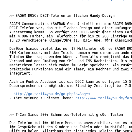
>> SAGEM D95C: DECT-Telefon im flachen Handy-Design

SAGEM Communication (SAFRAN Group) stellt mit dem SAGEM D95C
DECT-Telefon vor, das mit flachen Design und einer umfangrei
Ausstattung kommt. So verf�gt das DECT-Ger�t �ber einen Farb
mit 4.096 Farben, ein Telefonbuch f�r bis zu 200 Eintr�ge un
zu 20 verschiedene Klingelt�ne (15 HiFi-T�ne, f�nf klassisch
Dar�ber hinaus bietet das nur 17 Millimeter d�nnes SAGEM D95
SIM-Kartenleser, mit dem Telefonnummern von einem zum andere
Telefon �bertragen werden k�nnen. Ebenfalls erm�glicht das D
Versand und den Empfang von SMS- und EMS-Nachrichten. Bis zu
Nachrichten lassen sich zudem im Ger�t speichern. Als zus�tz
praktische Funktionen sind ein Timer, ein Rechner und zwei S
integriert.      

Auch in Punkto Ausdauer ist das D95C kaum zu schlagen: 15 St
Dauersprechen sind m�glich, die Stand-by-Zeit liegt bei 7,5 
- 
http://go.tarif4you.de/go.php?a=Sagem
- Ihre Meinung zu diesem Thema: 
http://www.tarif4you.de/for
>> T-Com Sinus 200: Schnurlos-Telefon mit gro�en Tasten

Das Telefon ist f�r �ltere Menschen unverzichtbar, sei es im
f�r Gespr�che mit den Kindern und Enkeln oder im Notfall, um
Hilfe zu holen. Allerdings ist nicht jedes Telefon f�r Senio