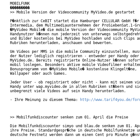
MOBILFUNK

���������

>> Mobile Version der Videocommunity MyVideo.de gestartet

P�nktlich zur CeBIT startet die Hamburger CELLULAR GmbH f�r 
Intermedia, dem Multimediaunternehmen der ProSiebenSat.1-Gru
�MyVideo Mobile� die mobile Version der Videocommunity MyVid
Handynutzer k�nnen nun jederzeit von unterwegs selbstgedreht
und Bilder kostenlos bei MyVideo hochladen und sich Clips au
Rubriken herunterladen, anschauen und bewerten.     

Um Videos per MMS in die mobile Community einzustellen, muss
der Nutzer lediglich registrieren - entweder per Handy oder 
MyVideo.de. Bereits registrierte Online-Nutzer k�nnen sofort
mobil loslegen. Besonders aktive mobile Videofilmer erhalten
Bonusprogramm von �MyVideo Mobile� kostenlose Klingelt�ne,

Wallpaper oder auch Games.

Jeder User - ob registriert oder nicht - kann mit seinem vid
Handy unter wap.myvideo.de in allen Rubriken st�bern und sic
unbegrenzt viele Videos auf sein Handy herunterladen.

- Ihre Meinung zu diesem Thema: 
http://www.tarif4you.de/for
>> Mobilfunkdiscounter senken zum 01. April die Preise

Die Mobilfunkdiscounter simyo und blau.de senken zum 01. Apr
ihre Preise. Standardgespr�che in deutsche Mobilfunknetze un
deutsche Festnetz werden dann um einen Cent pro Minute g�nst