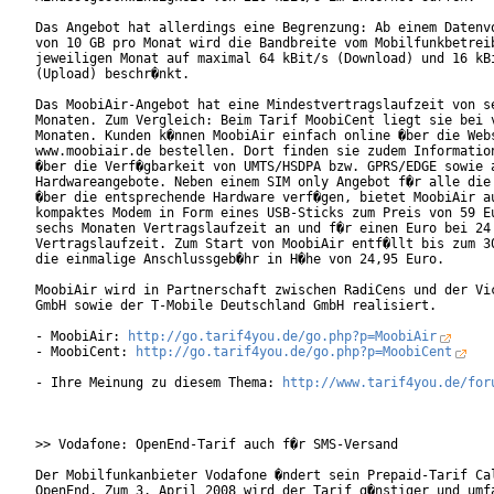
Das Angebot hat allerdings eine Begrenzung: Ab einem Datenvo
von 10 GB pro Monat wird die Bandbreite vom Mobilfunkbetreib
jeweiligen Monat auf maximal 64 kBit/s (Download) und 16 kBi
(Upload) beschr�nkt.

Das MoobiAir-Angebot hat eine Mindestvertragslaufzeit von se
Monaten. Zum Vergleich: Beim Tarif MoobiCent liegt sie bei v
Monaten. Kunden k�nnen MoobiAir einfach online �ber die Webs
www.moobiair.de bestellen. Dort finden sie zudem Information
�ber die Verf�gbarkeit von UMTS/HSDPA bzw. GPRS/EDGE sowie a
Hardwareangebote. Neben einem SIM only Angebot f�r alle die 
�ber die entsprechende Hardware verf�gen, bietet MoobiAir au
kompaktes Modem in Form eines USB-Sticks zum Preis von 59 Eu
sechs Monaten Vertragslaufzeit an und f�r einen Euro bei 24 
Vertragslaufzeit. Zum Start von MoobiAir entf�llt bis zum 30
die einmalige Anschlussgeb�hr in H�he von 24,95 Euro.       
MoobiAir wird in Partnerschaft zwischen RadiCens und der Vic
GmbH sowie der T-Mobile Deutschland GmbH realisiert.

- MoobiAir: 
http://go.tarif4you.de/go.php?p=MoobiAir
- MoobiCent: 
http://go.tarif4you.de/go.php?p=MoobiCent
- Ihre Meinung zu diesem Thema: 
http://www.tarif4you.de/for
>> Vodafone: OpenEnd-Tarif auch f�r SMS-Versand

Der Mobilfunkanbieter Vodafone �ndert sein Prepaid-Tarif Cal
OpenEnd. Zum 3. April 2008 wird der Tarif g�nstiger und umfa