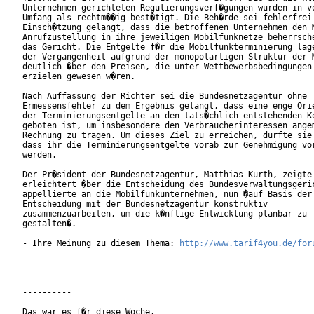
Unternehmen gerichteten Regulierungsverf�gungen wurden in vo
Umfang als rechtm��ig best�tigt. Die Beh�rde sei fehlerfrei 
Einsch�tzung gelangt, dass die betroffenen Unternehmen den M
Anrufzustellung in ihre jeweiligen Mobilfunknetze beherrsche
das Gericht. Die Entgelte f�r die Mobilfunkterminierung lage
der Vergangenheit aufgrund der monopolartigen Struktur der M
deutlich �ber den Preisen, die unter Wettbewerbsbedingungen 
erzielen gewesen w�ren.          

Nach Auffassung der Richter sei die Bundesnetzagentur ohne

Ermessensfehler zu dem Ergebnis gelangt, dass eine enge Orie
der Terminierungsentgelte an den tats�chlich entstehenden Ko
geboten ist, um insbesondere den Verbraucherinteressen angem
Rechnung zu tragen. Um dieses Ziel zu erreichen, durfte sie 
dass ihr die Terminierungsentgelte vorab zur Genehmigung vor
werden.      

Der Pr�sident der Bundesnetzagentur, Matthias Kurth, zeigte 
erleichtert �ber die Entscheidung des Bundesverwaltungsgeric
appellierte an die Mobilfunkunternehmen, nun �auf Basis der

Entscheidung mit der Bundesnetzagentur konstruktiv

zusammenzuarbeiten, um die k�nftige Entwicklung planbar zu

gestalten�.     

- Ihre Meinung zu diesem Thema: 
http://www.tarif4you.de/for
----------

Das war es f�r diese Woche.
