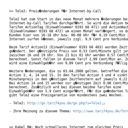
>> Tele2: Preis�nderungen f�r Internet-by-Call

Tele2 hat zum Start in das neue Monat mehrere �nderungen bei
Internet-by-Call Tarifen durchgef�hrt. So wird die Aktion be
Tarifen ActionTag (Einwahlnummer 0193 68 471) und ActionNach
(Einwahlnummer 0193 68 472) um einen Monat verl�ngert, so da
Kunden hier von 16-18 Uhr bzw. 06-08 Uhr f�r 0,19 Cent/Min i
Internet surfen k�nnen, jeweils zzgl. 9,9 Cent pro Verbindun
Beim Tarif Action13 (Einwahlnummer 0193 68 483) wurden Zeitf
ge�ndert. Der g�nstigste Preis von 0,53 Cent/Minute gilt jet
zwischen 16 und 19 Uhr. Von 21 bis 01 Uhr werden 0,57 Cent/M
berechnet. Sonst fallen in diesem Tarif 2,99 Cent/Min an. Zu
wird eine Einwahlgeb�hr von 9,89 Cent pro Verbindung f�llig.
Weitere �nderungen, die zu 03.04.2008 gelten, betreffen die 
Action 3, 4, 14 und 15. In den Tarifen Action 3 und 4 sinkt 
Minutenpreis in den g�nstigen Zeitfenstern auf jeweils 0,22 
Bei Action 14 und 15 werden zur g�nstigen Zeit 0,08 Cent/Min
berechnet. Zus�tzlich wrd bei diesen beidne Tarifen eine

Einwahlgeb�hr von 5,9 Cent eingef�hrt. F�r die ge�nderten Ta
gibt Tele2 eine Preisgarantie von mindestens zwei Wochen.

- Tele2: 
http://go.tarif4you.de/go.php?s=Tele2
- Ihre Meinung zu diesem Thema: 
http://www.tarif4you.de/for
>> Kabel BW: Noch schnelleres Internet zum gleichen Preis
