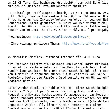
im 10-KB-Takt. Die bisherige Grundgeb�hr von acht Euro (zzgl
f�r den o2 Business-Data-Aktionstarif entf�llt.      

Der einmalige Anschlusspreis betr�gt 21,50 Euro (netto, 25,5
inkl. MwSt). Die Vertragsaufzeit betr�gt bei 24 Monate. Die

Anrechnung auf das Inklusiv-Volumen erfolgt nur bei der Nutz
Deutschland, nicht genutztes Inklusiv-Volumen verf�llt am En
Monats. Bei �berschreitung des Inklusivvolumens fallen zus�t
Kosten von 50 Cent (netto, 59,5 Cent inkl. MwSt) pro Megabyt
- o2 Business: 
http://www.o2online.de/business
- Ihre Meinung zu diesem Thema: 
http://www.tarif4you.de/for
>> MoobiAir: Mobiles Breitband-Internet f�r 34,95 Euro

Mit MoobiAir startet die RadiCens GmbH einen Tarif f�r mobil
Internet im T-Mobile Netz. Mit der MoobiAir mobileDSL flat k
Kunden laut Anbieter �mit Breitband Geschwindigkeit� im Mobi
von T-Mobile Deutschland surfen ? zum Festpreis von 34,95 Eu
MoobiCent bietet die RadiCens GmbH bereits einen �hnlichen T
Vodafone-Netz an.     

Daten werden dabei im T-Mobile Netz mit einer Geschwindigkei
bis zu 7,2 Megabit pro Sekunde heruntergeladen und mit bis z
Megabit pro Sekunde hochgeladen. Vorausgesetzt, das Mobilfnk
Kunden-Standort unterst�tzt diese Geschwindigkeiten per UMTS
Dank des EDGE Standarts, der im T-Mobile Netz fl�chendeckend
angeboten werden soll, k�nnen Kunden immerhin mit einer

Mindestgeschwindigkeit von 220 kBit/s im Internet surfen.   