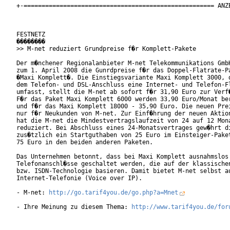
+-===================================================== ANZE
FESTNETZ

��������

>> M-net reduziert Grundpreise f�r Komplett-Pakete

Der m�nchener Regionalanbieter M-net Telekommunikations GmbH
zum 1. April 2008 die Gunrdpreise f�r das Doppel-Flatrate-Pa
�Maxi Komplett�. Die Einstiegsvariante Maxi Komplett 3000, d
dem Telefon- und DSL-Anschluss eine Internet- und Telefon-Fl
umfasst, stellt die M-net ab sofort f�r 31,90 Euro zur Verf�
F�r das Paket Maxi Komplett 6000 werden 33,90 Euro/Monat ber
und f�r das Maxi Komplett 18000 - 35,90 Euro. Die neuen Prei
nur f�r Neukunden von M-net. Zur Einf�hrung der neuen Aktion
hat die M-net die Mindestvertragslaufzeit von 24 auf 12 Mona
reduziert. Bei Abschluss eines 24-Monatsvertrages gew�hrt di
zus�tzlich ein Startguthaben von 25 Euro im Einsteiger-Paket
75 Euro in den beiden anderen Paketen.

Das Unternehmen betonnt, dass bei Maxi Komplett ausnahmslos

Telefonanschl�sse geschaltet werden, die auf der klassischen
bzw. ISDN-Technologie basieren. Damit bietet M-net selbst au
Internet-Telefonie (Voice over IP).

- M-net: 
http://go.tarif4you.de/go.php?a=Mnet
- Ihre Meinung zu diesem Thema: 
http://www.tarif4you.de/for