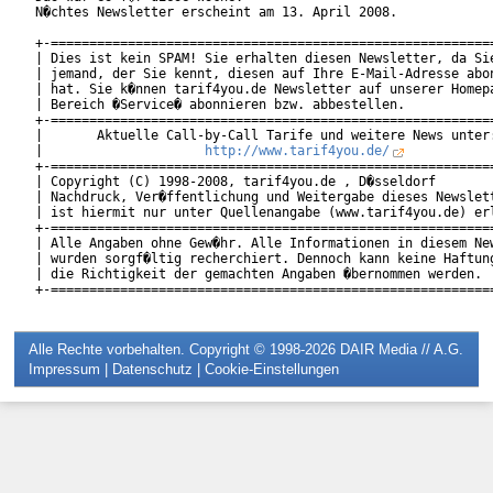
N�chtes Newsletter erscheint am 13. April 2008.

+-==========================================================
| Dies ist kein SPAM! Sie erhalten diesen Newsletter, da Sie
| jemand, der Sie kennt, diesen auf Ihre E-Mail-Adresse abon
| hat. Sie k�nnen tarif4you.de Newsletter auf unserer Homepa
| Bereich �Service� abonnieren bzw. abbestellen.            
+-==========================================================
|       Aktuelle Call-by-Call Tarife und weitere News unter:
|                     
http://www.tarif4you.de/
           
+-==========================================================
| Copyright (C) 1998-2008, tarif4you.de , D�sseldorf        
| Nachdruck, Ver�ffentlichung und Weitergabe dieses Newslett
| ist hiermit nur unter Quellenangabe (www.tarif4you.de) erl
+-==========================================================
| Alle Angaben ohne Gew�hr. Alle Informationen in diesem New
| wurden sorgf�ltig recherchiert. Dennoch kann keine Haftung
| die Richtigkeit der gemachten Angaben �bernommen werden.  
Alle Rechte vorbehalten. Copyright © 1998-2026
DAIR Media // A.G.
Impressum
|
Datenschutz
|
Cookie-Einstellungen