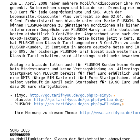
Zum 1. April 2008 haben mehrere Mobilfunkdiscounter ihre Pre
gesenkt. So berechnen simyo und blau.de seit Dienstag nur no
9,0 Cent f�r jede Gespr�chsminute und SMS. Auch der

Lebensmittel-Discounter Plus vertreibt ab dem 02.04. den

9-Cent-Einheitstarif von blau.de unter der Marke PLUSKOM. Da
k�nnen PLUSKOM-Kunden zu g�nstigeren Konditionen als bisher 
telefonieren: Gespr�che vom PLUSKOM-Handy in alle deutschen 
kosten einheitlich 9 Cent/Minute. Abgerechnet wird nach der

60/60-Taktung. SMS in deutsche Netze kosten jetzt 9 Cent. Bi
hat PLUSKOM den Klassik-Tarif angeboten: 5 Cent/Min zu ander
PLUSKOM-Kunden, 15 Cent/Min in andere deutsche Netze und 10 
pro SMS. Der bisherige PLUSKOM-Tarif bleibt auch weiterhin a
Klassik-Tarif erhalten, wird allerdings nicht mehr beworben.
Analog zu blau.de fallen auch f�r PLUSKOM-Kunden keine Grund
kein Mindestumsatz und keine Vertragsbindung an. Allerdings 
Startpaket von PLUSKOM bereits f�r f�nf Euro erh�ltlich und 
eine UMTS-f�hige SIM-Karte mit f�nf Euro Startguthaben. blau
selbst verkauft im April sein Startpaket f�r 19,90 Euro und 
dazu 20 Euro Startguthaben.

- simyo: 
http://go.tarif4you.de/go.php?p=simyo
- blau.de: 
http://go.tarif4you.de/go.php?p=blau-de
- PLUSKOM: 
http://go.tarif4you.de/go.php?p=PlusKom
- Ihre Meinung zu diesem Thema: 
http://www.tarif4you.de/for
SONSTIGES

���������

>> Mobilfunktarife: Klagen der Netzbetreiber abgewiesen
