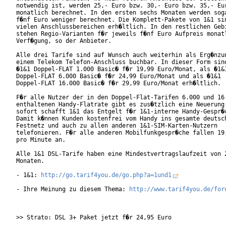
notwendig ist, werden 25,- Euro bzw. 30,- Euro bzw. 35,- Eur
monatlich berechnet. In den ersten sechs Monaten werden soga
f�nf Euro weniger berechnet. Die Komplett-Pakete von 1&1 sin
vielen Anschlussbereichen erh�ltlich. In den restlichen Gebi
stehen Regio-Varianten f�r jeweils f�nf Euro Aufpreis monatl
Verf�gung, so der Anbieter.       

Alle drei Tarife sind auf Wunsch auch weiterhin als Erg�nzun
einem Telekom Telefon-Anschluss buchbar. In dieser Form sind
�1&1 Doppel-FLAT 1.000 Basic� f�r 19,99 Euro/Monat, als �1&1
Doppel-FLAT 6.000 Basic� f�r 24,99 Euro/Monat und als �1&1

Doppel-FLAT 16.000 Basic� f�r 29,99 Euro/Monat erh�ltlich.  
F�r alle Nutzer der in den Doppel-Flat-Tarifen 6.000 und 16.
enthaltenen Handy-Flatrate gibt es zus�tzlich eine Neuerung:
sofort schafft 1&1 das Entgelt f�r 1&1-interne Handy-Gespr�c
Damit k�nnen Kunden kostenfrei vom Handy ins gesamte deutsch
Festnetz und auch zu allen anderen 1&1-SIM-Karten-Nutzern

telefonieren. F�r alle anderen Mobilfunkgespr�che fallen 19,
pro Minute an.      

Alle 1&1 DSL-Tarife haben eine Mindestvertragslaufzeit von 2
Monaten. 

- 1&1: 
http://go.tarif4you.de/go.php?a=1und1
- Ihre Meinung zu diesem Thema: 
http://www.tarif4you.de/for
>> Strato: DSL 3+ Paket jetzt f�r 24,95 Euro
