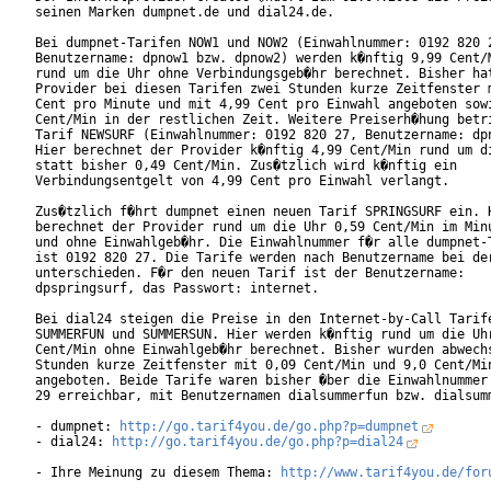
seinen Marken dumpnet.de und dial24.de. 

Bei dumpnet-Tarifen NOW1 und NOW2 (Einwahlnummer: 0192 820 2
Benutzername: dpnow1 bzw. dpnow2) werden k�nftig 9,99 Cent/M
rund um die Uhr ohne Verbindungsgeb�hr berechnet. Bisher hat
Provider bei diesen Tarifen zwei Stunden kurze Zeitfenster m
Cent pro Minute und mit 4,99 Cent pro Einwahl angeboten sowi
Cent/Min in der restlichen Zeit. Weitere Preiserh�hung betri
Tarif NEWSURF (Einwahlnummer: 0192 820 27, Benutzername: dpn
Hier berechnet der Provider k�nftig 4,99 Cent/Min rund um di
statt bisher 0,49 Cent/Min. Zus�tzlich wird k�nftig ein

Verbindungsentgelt von 4,99 Cent pro Einwahl verlangt.      
Zus�tzlich f�hrt dumpnet einen neuen Tarif SPRINGSURF ein. H
berechnet der Provider rund um die Uhr 0,59 Cent/Min im Minu
und ohne Einwahlgeb�hr. Die Einwahlnummer f�r alle dumpnet-T
ist 0192 820 27. Die Tarife werden nach Benutzername bei der
unterschieden. F�r den neuen Tarif ist der Benutzername:

dpspringsurf, das Passwort: internet.     

Bei dial24 steigen die Preise in den Internet-by-Call Tarife
SUMMERFUN und SUMMERSUN. Hier werden k�nftig rund um die Uhr
Cent/Min ohne Einwahlgeb�hr berechnet. Bisher wurden abwechs
Stunden kurze Zeitfenster mit 0,09 Cent/Min und 9,0 Cent/Min
angeboten. Beide Tarife waren bisher �ber die Einwahlnummer 
29 erreichbar, mit Benutzernamen dialsummerfun bzw. dialsumm
- dumpnet: 
http://go.tarif4you.de/go.php?p=dumpnet
- dial24: 
http://go.tarif4you.de/go.php?p=dial24
- Ihre Meinung zu diesem Thema: 
http://www.tarif4you.de/for