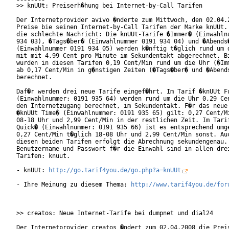
>> knUUt: Preiserh�hung bei Internet-by-Call Tarifen

Der Internetprovider avivo �nderte zum Mittwoch, den 02.04.2
Preise bie seinen Internet-by-Call Tarifen der Marke knUUt. 
die schlechte Nachricht: Die knUUt-Tarife �Immer� (Einwahlnu
934 03), �Tags�ber� (Einwahlnummer 0191 934 04) und �Abends�
(Einwahlnummer 0191 934 05) werden k�nftig t�glich rund um d
mit mit 4,99 Cent pro Minute im Sekundentakt abgerechnet. Bi
wurden in diesen Tarifen 0,19 Cent/Min rund um die Uhr (�Imm
ab 0,17 Cent/Min in g�nstigen Zeiten (�Tags�ber� und �Abends
berechnet.

Daf�r werden drei neue Tarife eingef�hrt. Im Tarif �knUUt Fu
(Einwahlnummer: 0191 935 64) werden rund um die Uhr 0,29 Cen
den Internetzugang berechnet, im Sekundentakt. F�r das neue 
�knUUt Time� (Einwahlnummer: 0191 935 65) gilt: 0,27 Cent/Mi
08-18 Uhr und 2,99 Cent/Min in der restlichen Zeit. Im Tarif
Quick� (Einwahlnummer: 0191 935 66) ist es entsprechend umge
0,27 Cent/Min t�glich 18-08 Uhr und 2,99 Cent/Min sonst. Auc
diesen beiden Tarifen erfolgt die Abrechnung sekundengenau.

Benutzername und Passwort f�r die Einwahl sind in allen drei
Tarifen: knuut.

- knUUt: 
http://go.tarif4you.de/go.php?a=knUUt
- Ihre Meinung zu diesem Thema: 
http://www.tarif4you.de/for
>> creatos: Neue Internet-Tarife bei dumpnet und dial24

Der Internetprovider creatos �ndert zum 02.04.2008 die Preis