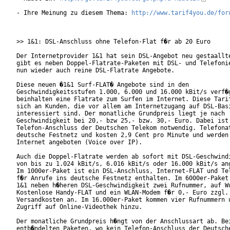
- Ihre Meinung zu diesem Thema: 
http://www.tarif4you.de/for
>> 1&1: DSL-Anschluss ohne Telefon-Flat f�r ab 20 Euro

Der Internetprovider 1&1 hat sein DSL-Angebot neu gestaallte
gibt es neben Doppel-Flatrate-Paketen mit DSL- und Telefonie
nun wieder auch reine DSL-Flatrate Angebote.

Diese neuen �1&1 Surf-FLAT� Angebote sind in den

Geschwindigkeitsstufen 1.000, 6.000 und 16.000 kBit/s verf�g
beinhalten eine Flatrate zum Surfen im Internet. Diese Tarif
sich an Kunden, die vor allem am Internetzugang auf DSL-Basi
interessiert sind. Der monatliche Grundpreis liegt je nach

Geschwindigkeit bei 20,- bzw 25,- bzw. 30,- Euro. Dabei ist 
Telefon-Anschluss der Deutschen Telekom notwendig. Telefonat
deutsche Festnetz und kosten 2,9 Cent pro Minute und werden 
Internet angeboten (Voice over IP).        

Auch die Doppel-Flatrate werden ab sofort mit DSL-Geschwindi
von bis zu 1.024 kBit/s, 6.016 kBit/s oder 16.000 kBit/s ang
Im 1000er-Paket ist ein DSL-Anschluss, Internet-FLAT und Tel
f�r Anrufe ins deutsche Festnetz enthalten. Im 6000er-Paket 
1&1 neben h�heren DSL-Geschwindigkeit zwei Rufnummer, auf Wu
Kostenlose Handy-FLAT und ein WLAN-Modem f�r 0,- Euro zzgl.

Versandkosten an. Im 16.000er-Paket kommen vier Rufnummern u
Zugriff auf Online-Videothek hinzu.       

Der monatliche Grundpreis h�ngt von der Anschlussart ab. Bei
entb�ndelten Paketen, wo kein Telefon-Anschluss der Deutsche