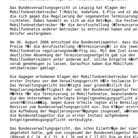
Das Bundesverwaltungsgericht in Leipzig hat Klagen der

Mobilfunknetzbetreiber T-Mobile, Vodafone, E-Plus und o2 abg
die sich gegen die Regulierung der sogenannten Terminierungs
richteten. Dabei handelt es sich um die Betr�ge, die Festnet
Mobilfunknetzbetreiber f�r die Anrufzustellung (�Terminierun
Mobilfunknetze anderer Betreiber zu entrichten haben und an 
Anrufer weitergeben.      

Am 30. August 2006 entschied die Bundesnetzagentur, dass die
Preise f�r die Anrufzustellung (�Terminierung�) in die jewei
Mobilfunknetze regulierungsbed�rftig sei. Mit dem Ziel einer
deutlichen Absenkung der Terminierungsentgelte gab sie den

Mobilfunkbetreibern unter anderem auf, solche Entgelte k�nft
vorab genehmigen zu lassen. Daraufhin haben die Mobilfunk-

netzbetreiber geklagt.

Die dagegen erhobenen Klagen der Mobilfunknetzbetreiber hatt
erster Instanz vor dem Verwaltungsgericht K�ln teilweise Erf
Das Verwaltungsgericht best�tigte zwar grunds�tzlich die

Regulierungsbed�rftigkeit der von der Bundesnetzagentur fest
M�rkte f�r die Terminierung in Mobilfunknetze, beanstandete 
die den Unternehmen auferlegte Entgeltgenehmigungspflicht al
unverh�ltnism��ig. Gegen diese Urteile legten alle Beteiligt
Revision zum Bundesverwaltungsgericht ein. Die Kl�ger erstre
die Aufhebung der Regulierungsverf�gungen insgesamt, w�hrend
die Bundesnetzagentur die in erster Instanz aufgehobene

Entgeltgenehmigungspflicht verteidigte.          

Das Bundesverwaltungsgericht, das schon Eilantr�ge der vier 
abgelehnt hatte, gab nun insgesamt der Bundesnetzagentur Rec
(BVerwG 6 C 14, 6 C 15, 6 C 16 und 6 C 17.07) Die an die kla