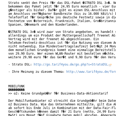
Strato senkt den Preis f�r das DSL-Paket �STRATO DSL 3+�. Ne
bekommen das Paket jetzt f�r 24,95 Euro monatlich - vier Eur
g�nstiger als bisher. Daf�r gibt es einen DSL-Anschluss mit 
am Anschluss verf�gbarer Bandbreite (bis zu 16.000 kBit/s) D
Telefonflat f�r Gespr�che ins deutsche Festnetz sowie in die
Festnetze von �sterreich, Frankreich, Italien, Gro�britannie
Spanien, D�nemark und den Niederlanden.      

�STRATO DSL 3+� wird zwar von Strato angeboten, es handelt s
allerdings um ein Produkt der Muttergesellschaft freenet AG.
Vertrag wird mit der freenet AG abgeschlossen. Ein

Telekom-Festnetz-Anschluss ist f�r die Nutzung von diesem An
nicht notwendig. Die Mindestvertragslaufzeit betr�gt 24 Mona
dem monatlichen Grundpreis kommt eine einmalige Bereitstellu
von 29,90 Euro. Wer einen WLAN-Router mit bestellen m�chte, 
weitere 29,90 euro f�r das Ger�t und 9,90 Euro f�r den Versa
- Strato DSL: 
http://go.tarif4you.de/go.php?s=StratoDSL
- Ihre Meinung zu diesem Thema: 
http://www.tarif4you.de/for
MOBILFUNK

���������

>> o2: Keine Grundgeb�hr f�r Business-Data-Aktionstarif

Der Mobilfunkanbieter o2 streicht die Grundgeb�hr beim Daten
o2 Business Data. Wie das Unternehmen mitteilte, gilt die Ak
ab sofort bis Ende Juli in Kombination mit der Data-Fair-Fla
Gesch�ftskunden k�nnen damit f�r 21 Euro (netto, 24,99 Euro 
MwSt) pro Monat f�nf Gigabyte Daten mobil abrufen. Abgerechn