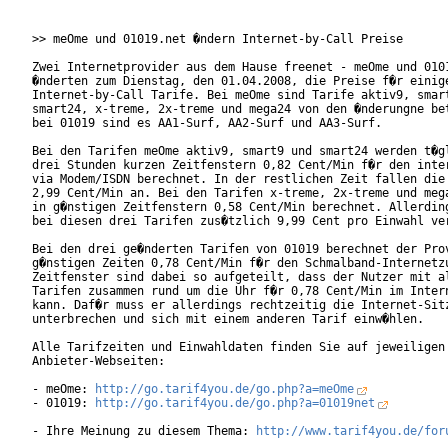
>> meOme und 01019.net �ndern Internet-by-Call Preise

Zwei Internetprovider aus dem Hause freenet - meOme und 0101
�nderten zum Dienstag, den 01.04.2008, die Preise f�r einige
Internet-by-Call Tarife. Bei meOme sind Tarife aktiv9, smart
smart24, x-treme, 2x-treme und mega24 von den �nderungne bet
bei 01019 sind es AA1-Surf, AA2-Surf und AA3-Surf.

Bei den Tarifen meOme aktiv9, smart9 und smart24 werden t�gl
drei Stunden kurzen Zeitfenstern 0,82 Cent/Min f�r den inter
via Modem/ISDN berechnet. In der restlichen Zeit fallen die 
2,99 Cent/Min an. Bei den Tarifen x-treme, 2x-treme und mega
in g�nstigen Zeitfenstern 0,58 Cent/Min berechnet. Allerding
bei diesen drei Tarifen zus�tzlich 9,99 Cent pro Einwahl ver
Bei den drei ge�nderten Tarifen von 01019 berechnet der Prov
g�nstigen Zeiten 0,78 Cent/Min f�r den Schmalband-Internetzu
Zeitfenster sind dabei so aufgeteilt, dass der Nutzer mit al
Tarifen zusammen rund um die Uhr f�r 0,78 Cent/Min im Intern
kann. Daf�r muss er allerdings rechtzeitig die Internet-Sitz
unterbrechen und sich mit einem anderen Tarif einw�hlen.    
Alle Tarifzeiten und Einwahldaten finden Sie auf jeweiligen

Anbieter-Webseiten:

- meOme: 
http://go.tarif4you.de/go.php?a=meOme
- 01019: 
http://go.tarif4you.de/go.php?a=01019net
- Ihre Meinung zu diesem Thema: 
http://www.tarif4you.de/for