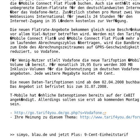
die �Mobile Connect Flat Plus� buchen. Auch sie enth�lt eine
unbegrenzte Daten-Flatrate f�r den deutschlandweiten Interne
�ber das Vodafone-Netz. Zus�tzlich stehen pro Monat zwei Vod
WebSessions International f�r jeweils 24 Stunden f�r den

Internet-Zugang in 35 L�ndern kostenlos zur Verf�gung.     

Die neuen Flatrate-Angebote bekommen gleich eine Beschr�nkun
vor allem Viel-Nutzer betreffen wird. Werden mit den Tarifop
�Mobile Connect Flat� und �Mobile Connect Flat Plus� mehr al
im laufenden Abrechnungszyklus �bertragen, wird die Bandbrei
zum Ende des Abrechnungszeitraumes auf GPRS-Geschwindigkeit

reduziert, so Vodafone.     

F�r Wenig-Nutzer stlelt Vodafone die neue Tarifoption �Mobil
Volume L� bereit. F�r monatlich 19,95 Euro werden 300 MB

Inklusiv-Volumen f�r die Datennutzung im deutschen Vodafone-
angeboten. Jede weitere Megabyte kostet 49 Cent.   

Die neuen Daten-Tarifoptionen sind ab dem 02.04.2008 buchbar
Das Angebot ist befristet bis zum 31.07.2008.

T-Mobile hat �nhliche Datenoptionen bereits auf der CeBIT

angek�ndigt. Allerdings sollen sie erst ab kommenden Montag 
sein.  

- 
http://go.tarif4you.de/go.php?s=Vodafone
- Ihre Meinung zu diesem Thema: 
http://www.tarif4you.de/for
>> simyo, blau.de und jetzt Plus: 9-Cent-Einheitstarif
