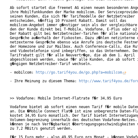
Ab sofort startet die freenet AG einen neuen besonderen Ange
ihre Mobilfunkkunden der Marke mobilcom. Der Serviceprovider
seinen Kunden, die sich f�r Tarifmodelle der Netzbetreiber

entscheiden, k�nftig 10 Prozent Rabatt. Damit soll das

mobilcom-Angebot immer g�nstiger sein als der vergleichbare 
den der Kunde direkt bei T-Mobile, Vodafone, E-Plus oder o2 
Der Rabatt gilt bei Netzbetreiber-Tarifen f�r alle nationale
Gespr�che au�erhalb der Fixkosten. Dazu z�hlen netzinterne u
netzexterne Gespr�che ebenso wie Anrufe ins deutsche Festnet
der Homezone und zur Mailbox. Auch Conference-Calls, die Ruf
und Videotelefonie sind inbegriffen, so das Unternehmen. Der
Tarifrabatt gilt f�r alle Neuvertr�ge, die ab dem 1. April

abgeschlossen werden, sowie f�r alle Kunden, die ab sofort i
g�ngigen Netzbetreiber-Tarif wechseln.             

- mobilcom: 
http://go.tarif4you.de/go.php?a=mobilcom
- Ihre Meinung zu diesem Thema: 
http://www.tarif4you.de/for
>> Vodafone: Mobile Internet-Flatrate f�r 34,95 Euro

Vodafone bietet ab sofort einen neuen Tarif f�r mobile Daten
an. Die �Mobile Connect Flat� ist eine unbegrenzte Daten-Fla
kostet 34,95 Euro monatlich. Der Tarif bietet Internetzugang
Volumen-begrenzung innerhalb des deutschen Vodafone-Netzes. 
k�nnen je nach Verf�gbarkeit �bertragungsgeschwindigkeiten v
zu 7,2 MBit/s genutzt werden.

F�r 15 Euro mehr - also 49,95 Euro pro Monat - k�nnen Vodafo