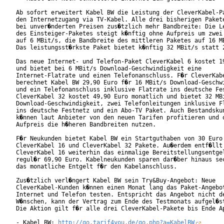
Ab sofort erweitert Kabel BW die Leistung der CleverKabel-Pa
den Internetzugang via TV-Kabel. Alle drei bisherigen Pakete
bei unver�nderten Preisen zus�tzlich mehr Bandbreite: Die Le
des Einsteiger-Paketes steigt k�nftig ohne Aufpreis um zwei 
auf 6 MBit/s, die Bandbreite des mittleren Paketes auf 16 MB
Das leistungsst�rkste Paket bietet k�nftig 32 MBit/s statt 2
Das neue Internet- und Telefon-Paket CleverKabel 6 kostet 19
und bietet bei 6 MBit/s Download-Geschwindigkeit eine

Internet-Flatrate und einen Telefonanschluss. F�r CleverKabe
berechnet Kabel BW 29,90 Euro f�r 16 MBit/s Download-Geschwi
und ein Telefonanschluss inklusive Flatrate ins deutsche Fes
CleverKabel 32 kostet 49,90 Euro monatlich und bietet 32 MBi
Download-Geschwindigkeit, zwei Telefonleitungen inklusive Fl
ins deutsche Festnetz und ein Abo-TV Paket. Auch Bestandskun
k�nnen laut Anbieter von den neuen Tarifen profitieren und o
Aufpreis die h�heren Bandbreiten nutzen.         

F�r Neukunden bietet Kabel BW ein Startguthaben von 30 Euro 
CleverKabel 16 und CleverKabel 32 Pakete. Au�erdem entf�llt 
CleverKabel 16 weiterhin das einmalige Bereitstellungsentgel
regul�r 69,90 Euro. Kabelneukunden sparen dar�ber hinaus sec
das monatliche Entgelt f�r den Kabelanschluss.    

Zus�tzlich verl�ngert Kabel BW sein Try&Buy-Angebot: Neue

CleverKabel-Kunden k�nnen einen Monat lang das Paket-Angebot
Internet und Telefon testen. Entspricht das Angebot nicht de
W�nschen, kann der Vertrag zum Ende des Testmonats aufgel�st
Die Aktion gilt f�r alle drei CleverKabel-Pakete bis Ende Ap
- Kabel BW: 
http://go.tarif4you.de/go.php?a=KabelBW