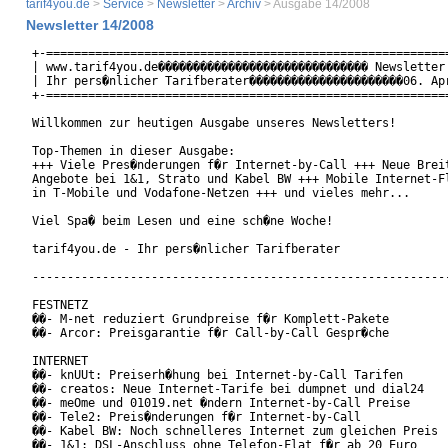
tarif4you.de
>
Service
>
Newsletter
>
Archiv
> Ausgabe 14/2008
Newsletter 14/2008
+-==========================================================
| www.tarif4you.de������������������������������ Newsletter 
| Ihr pers�nlicher Tarifberater����������������������06. Apr
+-==========================================================
Willkommen zur heutigen Ausgabe unseres Newsletters!

Top-Themen in dieser Ausgabe:

+++ Viele Pres�nderungen f�r Internet-by-Call +++ Neue Breit
Angebote bei 1&1, Strato und Kabel BW +++ Mobile Internet-Fl
in T-Mobile und Vodafone-Netzen +++ und vieles mehr... 

Viel Spa� beim Lesen und eine sch�ne Woche!

tarif4you.de - Ihr pers�nlicher Tarifberater

------------------------------------------------------------
FESTNETZ

��- M-net reduziert Grundpreise f�r Komplett-Pakete

��- Arcor: Preisgarantie f�r Call-by-Call Gespr�che

INTERNET

��- knUUt: Preiserh�hung bei Internet-by-Call Tarifen

��- creatos: Neue Internet-Tarife bei dumpnet und dial24

��- meOme und 01019.net �ndern Internet-by-Call Preise

��- Tele2: Preis�nderungen f�r Internet-by-Call

��- Kabel BW: Noch schnelleres Internet zum gleichen Preis

��- 1&1: DSL-Anschluss ohne Telefon-Flat f�r ab 20 Euro
