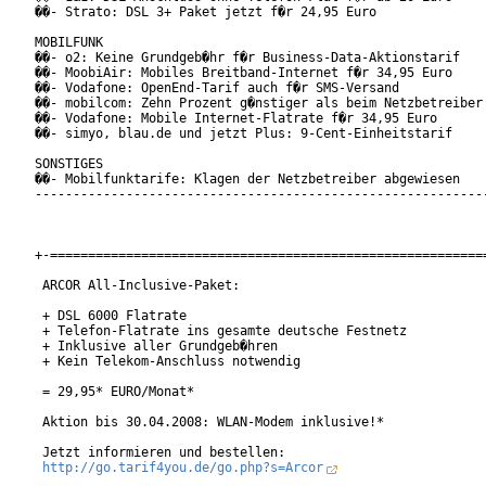
��- Strato: DSL 3+ Paket jetzt f�r 24,95 Euro

MOBILFUNK

��- o2: Keine Grundgeb�hr f�r Business-Data-Aktionstarif

��- MoobiAir: Mobiles Breitband-Internet f�r 34,95 Euro

��- Vodafone: OpenEnd-Tarif auch f�r SMS-Versand

��- mobilcom: Zehn Prozent g�nstiger als beim Netzbetreiber

��- Vodafone: Mobile Internet-Flatrate f�r 34,95 Euro

��- simyo, blau.de und jetzt Plus: 9-Cent-Einheitstarif

SONSTIGES

��- Mobilfunktarife: Klagen der Netzbetreiber abgewiesen

------------------------------------------------------------
+-==========================================================
 ARCOR All-Inclusive-Paket:

 + DSL 6000 Flatrate

 + Telefon-Flatrate ins gesamte deutsche Festnetz

 + Inklusive aller Grundgeb�hren

 + Kein Telekom-Anschluss notwendig

 = 29,95* EURO/Monat*

 Aktion bis 30.04.2008: WLAN-Modem inklusive!*

 Jetzt informieren und bestellen:

http://go.tarif4you.de/go.php?s=Arcor