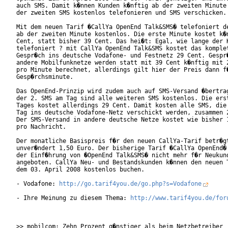
auch SMS. Damit k�nnen Kunden k�nftig ab der zweiten Minute 
der zweiten SMS kostenlos telefonieren und SMS verschicken.

Mit dem neuen Tarif �CallYa OpenEnd Talk&SMS� telefoniert de
ab der zweiten Minute kostenlos. Die erste Minute kostet k�n
Cent, statt bisher 39 Cent. Das hei�t: Egal, wie lange der K
telefoniert ? mit CallYa OpenEnd Talk&SMS kostet das komplet
Gespr�ch ins deutsche Vodafone- und Festnetz 29 Cent. Gespr�
andere Mobilfunknetze werden statt mit 39 Cent k�nftig mit 2
pro Minute berechnet, allerdings gilt hier der Preis dann f�
Gesp�rchsminute.       

Das OpenEnd-Prinzip wird zudem auch auf SMS-Versand �bertrag
der 2. SMS am Tag sind alle weiteren SMS kostenlos. Die erst
Tages kostet allerdings 29 Cent. Damit kosten alle SMS, die 
Tag ins deutsche Vodafone-Netz verschickt werden, zusammen 2
Der SMS-Versand in andere deutsche Netze kostet wie bisher 1
pro Nachricht.     

Der monatliche Basispreis f�r den neuen CallYa-Tarif betr�gt
unver�ndert 1,50 Euro. Der bisherige Tarif �CallYa OpenEnd� 
der Einf�hrung von �OpenEnd Talk&SMS� nicht mehr f�r Neukund
angeboten. CallYa Neu- und Bestandskunden k�nnen den neuen T
dem 03. April 2008 kostenlos buchen.    

- Vodafone: 
http://go.tarif4you.de/go.php?s=Vodafone
- Ihre Meinung zu diesem Thema: 
http://www.tarif4you.de/for
>> mobilcom: Zehn Prozent g�nstiger als beim Netzbetreiber
