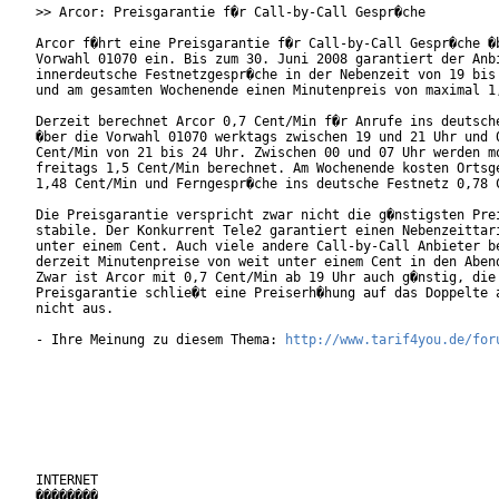
>> Arcor: Preisgarantie f�r Call-by-Call Gespr�che

Arcor f�hrt eine Preisgarantie f�r Call-by-Call Gespr�che �b
Vorwahl 01070 ein. Bis zum 30. Juni 2008 garantiert der Anbi
innerdeutsche Festnetzgespr�che in der Nebenzeit von 19 bis 
und am gesamten Wochenende einen Minutenpreis von maximal 1,
Derzeit berechnet Arcor 0,7 Cent/Min f�r Anrufe ins deutsche
�ber die Vorwahl 01070 werktags zwischen 19 und 21 Uhr und 0
Cent/Min von 21 bis 24 Uhr. Zwischen 00 und 07 Uhr werden mo
freitags 1,5 Cent/Min berechnet. Am Wochenende kosten Ortsge
1,48 Cent/Min und Ferngespr�che ins deutsche Festnetz 0,78 C
Die Preisgarantie verspricht zwar nicht die g�nstigsten Prei
stabile. Der Konkurrent Tele2 garantiert einen Nebenzeittari
unter einem Cent. Auch viele andere Call-by-Call Anbieter be
derzeit Minutenpreise von weit unter einem Cent in den Abend
Zwar ist Arcor mit 0,7 Cent/Min ab 19 Uhr auch g�nstig, die

Preisgarantie schlie�t eine Preiserh�hung auf das Doppelte a
nicht aus.

- Ihre Meinung zu diesem Thema: 
http://www.tarif4you.de/for
INTERNET

��������
