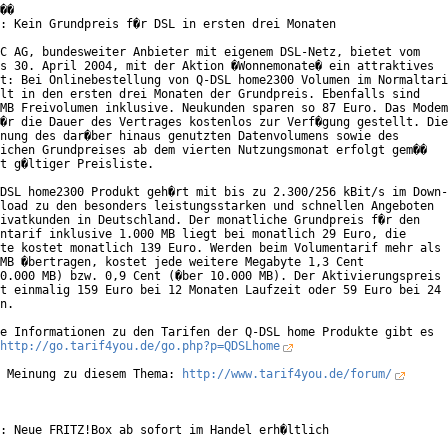
��

: Kein Grundpreis f�r DSL in ersten drei Monaten

C AG, bundesweiter Anbieter mit eigenem DSL-Netz, bietet vom

s 30. April 2004, mit der Aktion �Wonnemonate� ein attraktives

t: Bei Onlinebestellung von Q-DSL home2300 Volumen im Normaltari
lt in den ersten drei Monaten der Grundpreis. Ebenfalls sind

MB Freivolumen inklusive. Neukunden sparen so 87 Euro. Das Modem

�r die Dauer des Vertrages kostenlos zur Verf�gung gestellt. Die

nung des dar�ber hinaus genutzten Datenvolumens sowie des

ichen Grundpreises ab dem vierten Nutzungsmonat erfolgt gem��

t g�ltiger Preisliste.

DSL home2300 Produkt geh�rt mit bis zu 2.300/256 kBit/s im Down-

load zu den besonders leistungsstarken und schnellen Angeboten

ivatkunden in Deutschland. Der monatliche Grundpreis f�r den

ntarif inklusive 1.000 MB liegt bei monatlich 29 Euro, die

te kostet monatlich 139 Euro. Werden beim Volumentarif mehr als

MB �bertragen, kostet jede weitere Megabyte 1,3 Cent

0.000 MB) bzw. 0,9 Cent (�ber 10.000 MB). Der Aktivierungspreis

t einmalig 159 Euro bei 12 Monaten Laufzeit oder 59 Euro bei 24

n.

e Informationen zu den Tarifen der Q-DSL home Produkte gibt es

http://go.tarif4you.de/go.php?p=QDSLhome
 Meinung zu diesem Thema: 
http://www.tarif4you.de/forum/
: Neue FRITZ!Box ab sofort im Handel erh�ltlich
