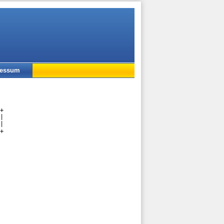
ressum
+

|

|

+
