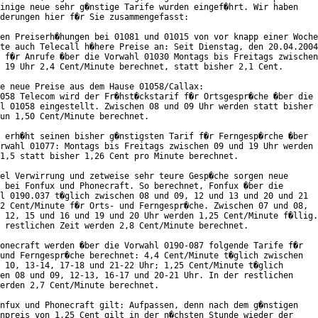
inige neue sehr g�nstige Tarife wurden eingef�hrt. Wir haben

derungen hier f�r Sie zusammengefasst:

en Preiserh�hungen bei 01081 und 01015 von vor knapp einer Woche

te auch Telecall h�here Preise an: Seit Dienstag, den 20.04.2004
 f�r Anrufe �ber die Vorwahl 01030 Montags bis Freitags zwischen

 19 Uhr 2,4 Cent/Minute berechnet, statt bisher 2,1 Cent.

e neue Preise aus dem Hause 01058/Callax:

058 Telecom wird der Fr�hst�ckstarif f�r Ortsgespr�che �ber die

l 01058 eingestellt. Zwischen 08 und 09 Uhr werden statt bisher

un 1,50 Cent/Minute berechnet.

 erh�ht seinen bisher g�nstigsten Tarif f�r Ferngesp�rche �ber

rwahl 01077: Montags bis Freitags zwischen 09 und 19 Uhr werden

1,5 statt bisher 1,26 Cent pro Minute berechnet.

el Verwirrung und zetweise sehr teure Gesp�che sorgen neue

 bei Fonfux und Phonecraft. So berechnet, Fonfux �ber die

l 0190.037 t�glich zwischen 08 und 09, 12 und 13 und 20 und 21

2 Cent/Minute f�r Orts- und Ferngespr�che. Zwischen 07 und 08,

 12, 15 und 16 und 19 und 20 Uhr werden 1,25 Cent/Minute f�llig.

 restlichen Zeit werden 2,8 Cent/Minute berechnet.

onecraft werden �ber die Vorwahl 0190-087 folgende Tarife f�r

und Ferngespr�che berechnet: 4,4 Cent/Minute t�glich zwischen

 10, 13-14, 17-18 und 21-22 Uhr; 1,25 Cent/Minute t�glich

en 08 und 09, 12-13, 16-17 und 20-21 Uhr. In der restlichen

erden 2,7 Cent/Minute berechnet.

nfux und Phonecraft gilt: Aufpassen, denn nach dem g�nstigen

npreis von 1,25 Cent gilt in der n�chsten Stunde wieder der
