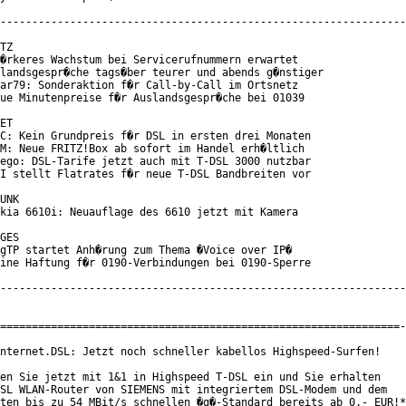
----------------------------------------------------------------
TZ

�rkeres Wachstum bei Servicerufnummern erwartet

landsgespr�che tags�ber teurer und abends g�nstiger

ar79: Sonderaktion f�r Call-by-Call im Ortsnetz

ue Minutenpreise f�r Auslandsgespr�che bei 01039

ET

C: Kein Grundpreis f�r DSL in ersten drei Monaten

M: Neue FRITZ!Box ab sofort im Handel erh�ltlich

ego: DSL-Tarife jetzt auch mit T-DSL 3000 nutzbar

I stellt Flatrates f�r neue T-DSL Bandbreiten vor

UNK

kia 6610i: Neuauflage des 6610 jetzt mit Kamera

GES

gTP startet Anh�rung zum Thema �Voice over IP�

ine Haftung f�r 0190-Verbindungen bei 0190-Sperre

----------------------------------------------------------------
===============================================================-
nternet.DSL: Jetzt noch schneller kabellos Highspeed-Surfen!

en Sie jetzt mit 1&1 in Highspeed T-DSL ein und Sie erhalten

SL WLAN-Router von SIEMENS mit integriertem DSL-Modem und dem

ten bis zu 54 MBit/s schnellen �g�-Standard bereits ab 0,- EUR!*
