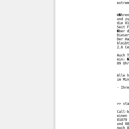
extrem
W�hren
und zu
die 01
Seit F
�ber d
Dieser
Der Ha
bleibt
2,6 Ce
Auch T
ein: �
09 Uhr
Alle h
im Min
- Ihre
>> sta
Call-b
einen 
01079 
und 08
noch 0