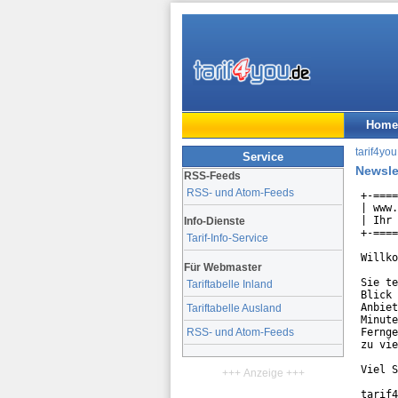
Home
tarif4you
Service
Newsle
RSS-Feeds
RSS- und Atom-Feeds
+-====
| www.
| Ihr 
Info-Dienste
+-====
Tarif-Info-Service
Willko
Für Webmaster
Sie te
Tariftabelle Inland
Blick 
Anbiet
Tariftabelle Ausland
Minute
Fernge
RSS- und Atom-Feeds
zu vie
Viel S
+++ Anzeige +++
tarif4