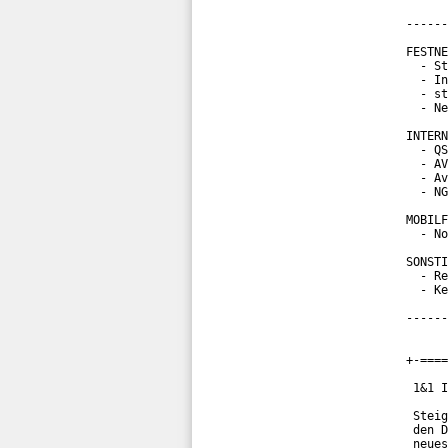
------
FESTNE
  - St
  - In
  - st
  - Ne
INTERN
  - QS
  - AV
  - Av
  - NG
MOBILF
  - No
SONSTI
  - Re
  - Ke
------
+-====
 1&1 I
 Steig
 den D
 neues