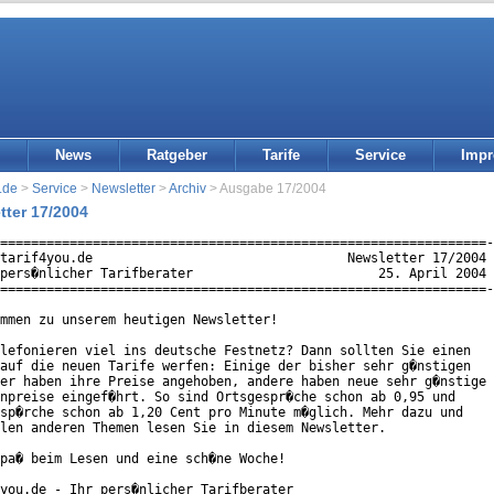
News
Ratgeber
Tarife
Service
Imp
.de
>
Service
>
Newsletter
>
Archiv
> Ausgabe 17/2004
tter 17/2004
===============================================================-
tarif4you.de                                 Newsletter 17/2004 
pers�nlicher Tarifberater                        25. April 2004 
===============================================================-
mmen zu unserem heutigen Newsletter!

lefonieren viel ins deutsche Festnetz? Dann sollten Sie einen

auf die neuen Tarife werfen: Einige der bisher sehr g�nstigen

er haben ihre Preise angehoben, andere haben neue sehr g�nstige

npreise eingef�hrt. So sind Ortsgespr�che schon ab 0,95 und

sp�rche schon ab 1,20 Cent pro Minute m�glich. Mehr dazu und

len anderen Themen lesen Sie in diesem Newsletter.

pa� beim Lesen und eine sch�ne Woche!

you.de - Ihr pers�nlicher Tarifberater
