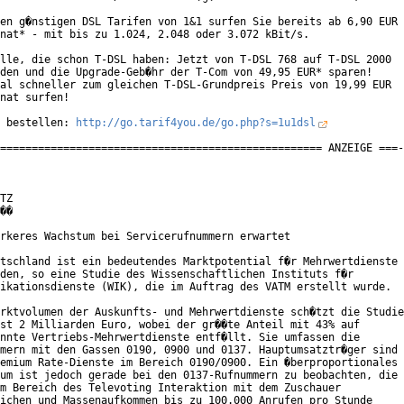
en g�nstigen DSL Tarifen von 1&1 surfen Sie bereits ab 6,90 EUR

nat* - mit bis zu 1.024, 2.048 oder 3.072 kBit/s.

lle, die schon T-DSL haben: Jetzt von T-DSL 768 auf T-DSL 2000

den und die Upgrade-Geb�hr der T-Com von 49,95 EUR* sparen!

al schneller zum gleichen T-DSL-Grundpreis Preis von 19,99 EUR

nat surfen!

 bestellen: 
http://go.tarif4you.de/go.php?s=1u1dsl
=================================================== ANZEIGE ===-
TZ

��

rkeres Wachstum bei Servicerufnummern erwartet

tschland ist ein bedeutendes Marktpotential f�r Mehrwertdienste

den, so eine Studie des Wissenschaftlichen Instituts f�r

ikationsdienste (WIK), die im Auftrag des VATM erstellt wurde.

rktvolumen der Auskunfts- und Mehrwertdienste sch�tzt die Studie

st 2 Milliarden Euro, wobei der gr��te Anteil mit 43% auf

nnte Vertriebs-Mehrwertdienste entf�llt. Sie umfassen die

mern mit den Gassen 0190, 0900 und 0137. Hauptumsatztr�ger sind

emium Rate-Dienste im Bereich 0190/0900. Ein �berproportionales

um ist jedoch gerade bei den 0137-Rufnummern zu beobachten, die

m Bereich des Televoting Interaktion mit dem Zuschauer

ichen und Massenaufkommen bis zu 100.000 Anrufen pro Stunde
