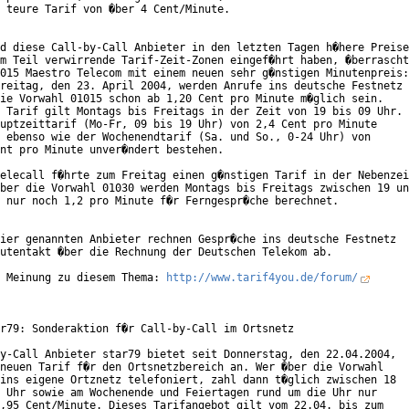
 teure Tarif von �ber 4 Cent/Minute. 

d diese Call-by-Call Anbieter in den letzten Tagen h�here Preise

m Teil verwirrende Tarif-Zeit-Zonen eingef�hrt haben, �berrascht
015 Maestro Telecom mit einem neuen sehr g�nstigen Minutenpreis:

reitag, den 23. April 2004, werden Anrufe ins deutsche Festnetz

ie Vorwahl 01015 schon ab 1,20 Cent pro Minute m�glich sein.

 Tarif gilt Montags bis Freitags in der Zeit von 19 bis 09 Uhr.

uptzeittarif (Mo-Fr, 09 bis 19 Uhr) von 2,4 Cent pro Minute

 ebenso wie der Wochenendtarif (Sa. und So., 0-24 Uhr) von

nt pro Minute unver�ndert bestehen.

elecall f�hrte zum Freitag einen g�nstigen Tarif in der Nebenzei
ber die Vorwahl 01030 werden Montags bis Freitags zwischen 19 un
 nur noch 1,2 pro Minute f�r Ferngespr�che berechnet.

ier genannten Anbieter rechnen Gespr�che ins deutsche Festnetz

utentakt �ber die Rechnung der Deutschen Telekom ab.

 Meinung zu diesem Thema: 
http://www.tarif4you.de/forum/
r79: Sonderaktion f�r Call-by-Call im Ortsnetz

y-Call Anbieter star79 bietet seit Donnerstag, den 22.04.2004,

neuen Tarif f�r den Ortsnetzbereich an. Wer �ber die Vorwahl

ins eigene Ortznetz telefoniert, zahl dann t�glich zwischen 18

 Uhr sowie am Wochenende und Feiertagen rund um die Uhr nur

,95 Cent/Minute. Dieses Tarifangebot gilt vom 22.04. bis zum
