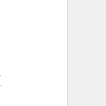
-

-

+
