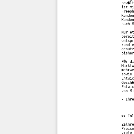
bew�lt
ist mi
Freeph
Kunden
Kunden
nach M
Nur et
bereit
entspr
rund e
genutz
bisher
F�r di
Marktw
mehrwe
sowie 
Entwic
Gesch�
Entwic
von Mi
- Ihre
>> Inl
Zalhre
Preise
viele 