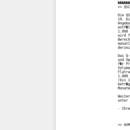
������
>> QSC
Die QS
19. bi
Angebo
entf�l
1.000 
wird f
Berech
monatl
derzei
Das Q-
und Up
f�r Pr
Volume
Flatra
1.000 
(bis 1
betr�g
Monate
Weiter
unter 
- Ihre
>> AVM