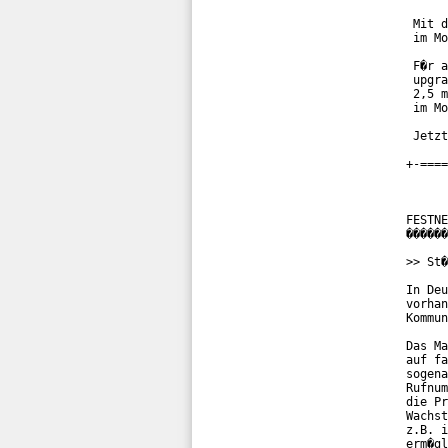
 Mit d
 im Mo
 F�r a
 upgra
 2,5 m
 im Mo
 Jetzt
+-====
FESTNE
������
>> St�
In Deu
vorhan
Kommun
Das Ma
auf fa
sogena
Rufnum
die Pr
Wachst
z.B. i
erm�gl