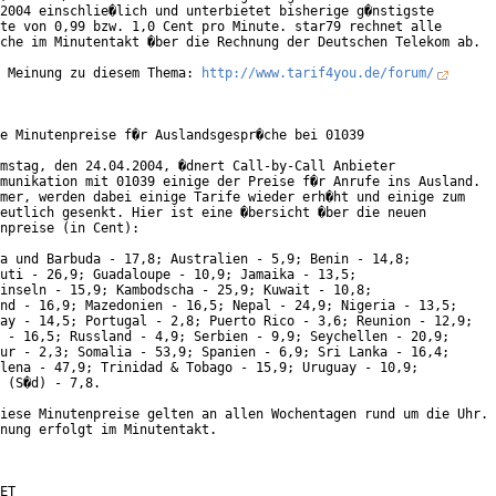
2004 einschlie�lich und unterbietet bisherige g�nstigste

te von 0,99 bzw. 1,0 Cent pro Minute. star79 rechnet alle

che im Minutentakt �ber die Rechnung der Deutschen Telekom ab.

 Meinung zu diesem Thema: 
http://www.tarif4you.de/forum/
e Minutenpreise f�r Auslandsgespr�che bei 01039

mstag, den 24.04.2004, �dnert Call-by-Call Anbieter

munikation mit 01039 einige der Preise f�r Anrufe ins Ausland.

mer, werden dabei einige Tarife wieder erh�ht und einige zum

eutlich gesenkt. Hier ist eine �bersicht �ber die neuen

npreise (in Cent):

a und Barbuda - 17,8; Australien - 5,9; Benin - 14,8;

uti - 26,9; Guadaloupe - 10,9; Jamaika - 13,5;

inseln - 15,9; Kambodscha - 25,9; Kuwait - 10,8;

nd - 16,9; Mazedonien - 16,5; Nepal - 24,9; Nigeria - 13,5;

ay - 14,5; Portugal - 2,8; Puerto Rico - 3,6; Reunion - 12,9;

 - 16,5; Russland - 4,9; Serbien - 9,9; Seychellen - 20,9;

ur - 2,3; Somalia - 53,9; Spanien - 6,9; Sri Lanka - 16,4;

lena - 47,9; Trinidad & Tobago - 15,9; Uruguay - 10,9;

 (S�d) - 7,8.

iese Minutenpreise gelten an allen Wochentagen rund um die Uhr.

nung erfolgt im Minutentakt.

ET
