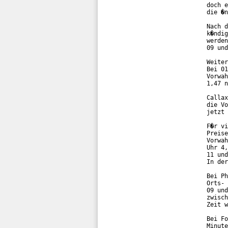
doch e
die �n
Nach d
k�ndig
werden
09 und
Weiter
Bei 01
Vorwah
1,47 n
Callax
die Vo
jetzt 
F�r vi
Preise
Vorwah
Uhr 4,
11 und
In der
Bei Ph
Orts- 
09 und
zwisch
Zeit w
Bei Fo
Minute