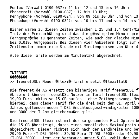
Fonfux (Vorwahl 0190-037): 11 bis 12 und 15 bis 16 Uhr;

Phonecraft (Vorwahl 0190-087): 12 bis 13 Uhr;

Pennyphone (Vorwahl 0190-024): von 09 bis 10 Uhr und von 13 
Phonedump (Vorwahl 0190-032): von 10 bis 11 und von 14 bis 1
Bisher waren zu diesen Zeiten zwischen 1,25 und 1,4 Cent/Min
Trotz der Preiserh�hung sind das die g�nstigsten Minutenprei
Ferngespr�che zu genannten Zeiten, wie auch der gleiche Minu
bei 01019. Aufgepasst: Bei diesen vier Anbietern folgt auf d
Zeitfenster immer eine Stunde mit Minutenpreisen von �ber 4 
Alle diese Tarife werden im Minutentakt abgerechnet.

INTERNET

��������

>> freenetDSL: Neuer �flexi�-Tarif ersetzt �flexiflat�

Die freenet.de AG ersetzt den bisherigen Tarif freenetDSL fl
Ab sofort k�nnen freenetDSL Nutzer im Tarif freenetDSL flexi
19,90 Euro inklusive 15 GB surfen - ohne Zeitbegrenzung. Neu
hierbei, dass dieser Tarif f�r die drei seit dem 01. April d
Jahres geltenden neuen T-DSL-Anschlussgeschwindigkeiten 1000
und 3000 der T-Com gleicherma�en gilt.

Die freenetDSL flexi ist mit der so genannten Flat Option be
die 15 GB �bersteigt, durch einen monatlichen Maximalpreis n
abgesichert. Dieser richtet sich nach der Bandbreite und bet
29,90 Euro (T-DSL 1000), 39,90 Euro (T-DSL 2000) oder 49,90 
(T-DSL 3000). Liegt der Verbrauch unter 5 GB, zahlt der User