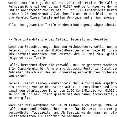
werden zum Freitag, den 07. Mai 2004, die Preise f�r Call-by
Ferngespr�che mit der Vorwahl 01024 ge�ndert. Hier werden we
und an Wochenenden von 19 bis 21 Uhr 1,19 Cent/Minute berech
bisher 1,26 Cent/Minute. Zwischen 21 und 19 Uhr bleibt es be
pro Minute. Diese Tarife gelten Werktags und an Wochenenden.
Alle hier genannten Tarife werden minutengenau abgerechnet.

>> Neue Inlandstarife bei Callax, Telecall und Reseller

NAch den Preis�nderungen bei den Mitbewerbern, wollen nun au
Telecall und einige der 0190-0-Reseller ihre Preie f�r Inaln
ins Festnetz anpassen. Zum Samstag, den 08. Mai 2004, gibt e
folgende neue Tarife:

Callax berechnet �ber die Vorwahl 01077 am gesamten Wochenen
1,24 Cent/Minute f�r Anrufe ins deutsche Festentz. Damit zie
Anbieter gleich mit dem am Donnerstag eingef�hrten Wochenend
von Arcor.

Telecall senkt seinen Minutenpreis f�r Deutschland-Gespr�che
bis Freitags von 16 bis 24 Uhr auf 1,19 Cent/Minute und unte
damit den g�sntigsten Tarif von 1,20 Cent/Minute von 01015 z
16 und 18 Uhr bzw. zieht gleich mit dem neuen Arcor-Tarif, d
18 Uhr gilt.

Nach der Preiserh�hung bei 01019 ziehen auch einige 0190-0-R
Callax nach und erh�hen Ihre Preise f�r f�r Orts- und Fernge
ausgew�hlten Tageszeiten an. Ab Samstag werden dann zu folge
Zeitabschnitten 1,6 Cent/Minute berehnet:
