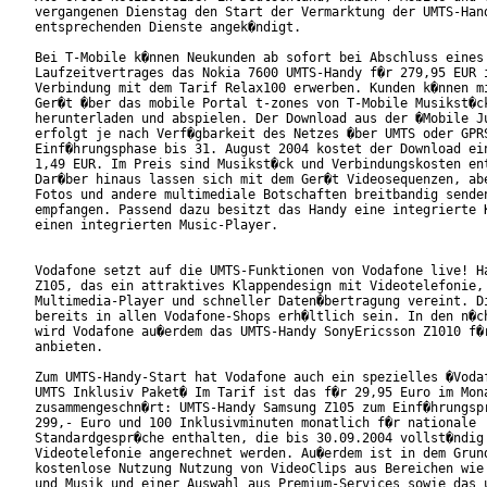
vergangenen Dienstag den Start der Vermarktung der UMTS-Hand
entsprechenden Dienste angek�ndigt.  

Bei T-Mobile k�nnen Neukunden ab sofort bei Abschluss eines

Laufzeitvertrages das Nokia 7600 UMTS-Handy f�r 279,95 EUR i
Verbindung mit dem Tarif Relax100 erwerben. Kunden k�nnen mi
Ger�t �ber das mobile Portal t-zones von T-Mobile Musikst�ck
herunterladen und abspielen. Der Download aus der �Mobile Ju
erfolgt je nach Verf�gbarkeit des Netzes �ber UMTS oder GPRS
Einf�hrungsphase bis 31. August 2004 kostet der Download ein
1,49 EUR. Im Preis sind Musikst�ck und Verbindungskosten ent
Dar�ber hinaus lassen sich mit dem Ger�t Videosequenzen, abe
Fotos und andere multimediale Botschaften breitbandig senden
empfangen. Passend dazu besitzt das Handy eine integrierte K
einen integrierten Music-Player. 

Vodafone setzt auf die UMTS-Funktionen von Vodafone live! Ha
Z105, das ein attraktives Klappendesign mit Videotelefonie,

Multimedia-Player und schneller Daten�bertragung vereint. Di
bereits in allen Vodafone-Shops erh�ltlich sein. In den n�ch
wird Vodafone au�erdem das UMTS-Handy SonyEricsson Z1010 f�r
anbieten.     

Zum UMTS-Handy-Start hat Vodafone auch ein spezielles �Vodaf
UMTS Inklusiv Paket� Im Tarif ist das f�r 29,95 Euro im Mona
zusammengeschn�rt: UMTS-Handy Samsung Z105 zum Einf�hrungspr
299,- Euro und 100 Inklusivminuten monatlich f�r nationale

Standardgespr�che enthalten, die bis 30.09.2004 vollst�ndig 
Videotelefonie angerechnet werden. Au�erdem ist in dem Grund
kostenlose Nutzung Nutzung von VideoClips aus Bereichen wie 
und Musik und einer Auswahl aus Premium-Services sowie das u