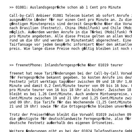
>> 01081: Auslandsgespr�che schon ab 1 Cent pro Minute

Call-by-Call Anbieer 01081 Telecom bietet ab sofort Anrufe i
ausgew�hlte L�nder f�r nur einen Cent pro Minute an. Zu dies
g�nstigen Minutenpreis sind derzeit Gespr�che �ber die Vorwa
nach Brasilien (Festnetz), China (Mobilfunk) und Chile (Mobi
m�glich. Au�erdem werden Anrufe in die T�rkei (Mobilfunk) f�
pro Minute angeboten. Alle diese Preise gelten an allen Woch
rund um die Uhr und werden im Minutentakt abgerechnet. Eine 
Tairfansage vor jedem Gesp�rhc informiert �ber den aktuellen
preis. Wie lange diese Preise noch g�ltig bleiben ist noch u
>> freenetPhone: Inlandsferngespr�che �ber 01019 teurer

freenet hat neue Tarif�nderungen bei der Call-by-Call Vorwah
f�r Ferngespr�che bekannt gegeben. So kosten Anrufe ins deut
Festnetz jetzt werktags tags�ber zwischen 09 und 18 Uhr 1,60
Minute und damit 0,2 Cent/Minute teurer von 09 bis 16 bzw. 0
pro Minute teurer von 16 bis 18 Uhr als bisher. Zwischen 18 
bleibt es bei 1,26 Cent/Minute. Auch andere Mintuenpreise, w
Cent/Minute zwischen 19 und 21 Uhr und 1,25 Cent/Minute zwis
und 09 Uhr. Die Tarife f�r das Wochenende (1,25 Cent/Minute 
21 und 19 Uhr) sowie f�r die Ortsgespr�che bleiben unver�nde
Trotz der Preiserh�hun bleibt die Vorwahl 01019 zwischen 09 
die g�nstigste f�r deutschlandweite Ferngespr�che, also f�r 
deutsche Festnetz au�erhalb des eigenen Ortsnetzes.

Weitere �nderungen gibt es bei der 01024 Telefondienste GmbH