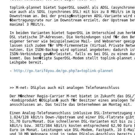
toplink-plannet bietet SuperDSL sowohl als ADSL (asynchrones
wie auch als SDSL (synchrones DSL) mit bis zu 8 MBit/s im Up
Downstream an. Bei der preisg�nstigeren ADSL-Variante wird d
�bertragungsrate nur im Downstream erzielt, der Upstream bet
maximal 3 MBit/s. 

In beiden Varianten bietet SuperDSL im Unterschied zum herk�
DSL statische IP-Adressen. Die Verbindungen sind f�r den Bet
eigener Server wie beispielsweise Mail- und Webserver geeign
lassen sich zudem f�r VPN-Firmennetze (Virtual Private Netwo
nutzen. Ein ISDN-Backup wird optional angeboten; dadurch ist
ISDN-Verbindung gew�hrleistet, falls es bei DSL zu einem Aus
kommt. Das ben�tigte SuperDSL-Modem stellt toplink-plannet a
Leihgabe bereit.

- 
http://go.tarif4you.de/go.php?a=toplink-plannet
>> M-net: DSLplus auch mit analogen Telefonanschluss

Der M�nchner Regio-Carrier M-net bietet in Zukunft das DSL/T
-Kombiprodukt �DSLplus� auch f�r Besitzer eines analogen Tel
ansschlusses an. Das teilte das Unternehmen am Montag mit.

Einen Analog-Telefonanschluss inklusive DSL-Internetzugang m
1.024/128 kBit/s Down-/Upstream und einer DSL-Flatrate gibt 
51,70 Euro/Monat. Die schnelleren DSL-Varianten mit bis zu 2
kBit/s bzw. 3072/384 kBit/s kosten entsprechend 62,90 Euro b
Euro im Monat. Leistungen wie DSL-Modem, Fastpath, 10 E-Mail
und 10 MB Webspace sind in jeden DSLplus-Anschluss bereits o