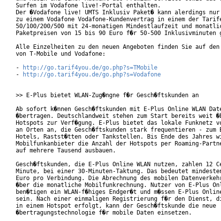
Surfen im Vodafone live!-Portal enthalten.        

Der �Vodafone live! UMTS Inklusiv Paket� kann alerdings nur 
zu einem Vodafone Vodafone-Kundenvertrag in einem der Tarife
50/100/200/500 mit 24-monatigen Mindestlaufzeit und monatlic
Paketpreisen von 15 bis 90 Euro f�r 50-500 Inklusivminuten g
Alle Einzelheiten zu den neuen Angeboten finden Sie auf den 
von T-Mobile und Vodafone:

- 
http://go.tarif4you.de/go.php?s=TMobile
- 
http://go.tarif4you.de/go.php?s=Vodafone
>> E-Plus bietet WLAN-Zug�ngne f�r Gesch�ftskunden an

Ab sofort k�nnen Gesch�ftskunden mit E-Plus Online WLAN Date
�bertragen. Deutschlandweit stehen zum Start bereits weit �b
Hotspots zur Verf�gung. E-Plus bietet das lokale Funknetz vo
an Orten an, die Gesch�ftskunden stark frequentieren - zum B
Hotels, Rastst�tten oder Tankstellen. Bis Ende des Jahres wi
Mobilfunkanbieter die Anzahl der Hotspots per Roaming-Partne
auf mehrere Tausend ausbauen.      

Gesch�ftskunden, die E-Plus Online WLAN nutzen, zahlen 12 Ce
Minute, bei einer 30-Minuten-Taktung. Das bedeutet mindesten
Euro pro Verbindung. Die Abrechnung des mobilen Datenverkehr
�ber die monatliche Mobilfunkrechnung. Nutzer von E-Plus Onl
ben�tigen ein WLAN-f�higes Endger�t und m�ssen E-Plus Online
sein. Nach einer einmaligen Registrierung f�r den Dienst, di
in einem Hotspot erfolgt, kann der Gesch�ftskunde die neue

�bertragungstechnologie f�r mobile Daten einsetzen.
