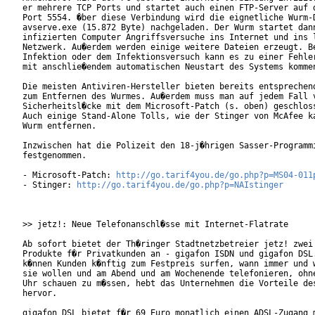
er mehrere TCP Ports und startet auch einen FTP-Server auf d
Port 5554. �ber diese Verbindung wird die eignetliche Wurm-D
avserve.exe (15.872 Byte) nachgeladen. Der Wurm startet dann
infizierten Computer Angriffsversuche ins Internet und ins l
Netzwerk. Au�erdem werden einige weitere Dateien erzeugt. Be
Infektion oder dem Infektionsversuch kann es zu einer Fehler
mit anschlie�endem automatischen Neustart des Systems kommen
Die meisten Antiviren-Hersteller bieten bereits entsprechend
zum Entfernen des Wurmes. Au�erdem muss man auf jedem Fall v
Sicherheitsl�cke mit dem Microsoft-Patch (s. oben) geschloss
Auch einige Stand-Alone Tolls, wie der Stinger von McAfee ka
Wurm entfernen.

Inzwischen hat die Polizeit den 18-j�hrigen Sasser-Programmi
festgenommen.

- Microsoft-Patch: 
http://go.tarif4you.de/go.php?p=MS04-011
- Stinger: 
http://go.tarif4you.de/go.php?p=NAIstinger
>> jetz!: Neue Telefonanschl�sse mit Internet-Flatrate

Ab sofort bietet der Th�ringer Stadtnetzbetreier jetz! zwei 
Produkte f�r Privatkunden an - gigafon ISDN und gigafon DSL.
k�nnen Kunden k�nftig zum Festpreis surfen, wann immer und w
sie wollen und am Abend und am Wochenende telefonieren, ohne
Uhr schauen zu m�ssen, hebt das Unternehmen die Vorteile des
hervor.

gigafon DSL bietet f�r 69 Euro monatlich einen ADSL-Zugang m