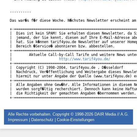
----------

Das war�s f�r diese Woche. N�chstes Newsletter erscheint am 
+-==========================================================
|  Dies ist kein SPAM! Sie erhalten diesen Newsletter, da Si
|  jemand, der Sie kennt, diesen auf Ihre E-Mail-Adresse abo
|  hat. Sie k�nnen tarif4you.de Newsletter auf unserer Homep
|  Bereich �Service� abonnieren bzw. abbestellen.           
+-==========================================================
|        Aktuelle Call-by-Call Tarife und weitere News unter
|                      
http://www.tarif4you.de/
          
+-==========================================================
|  Copyright (C) 1998-2004, tarif4you.de , D�sseldorf       
|  Nachdruck, Ver�ffentlichung und Weitergabe dieses Newslet
|  hiermit nur unter Angabe der Quelle (www.tarif4you.de) er
+-==========================================================
|  Alle Angaben ohne Gew�hr. Alle Informationen in diesem Ne
|  wurden sorgf�ltig recherchiert. Dennoch kann keine Haftun
|  die Richtigkeit der gemachten Angaben �bernommen werden. 
Alle Rechte vorbehalten. Copyright © 1998-2026
DAIR Media // A.G.
Impressum
|
Datenschutz
|
Cookie-Einstellungen