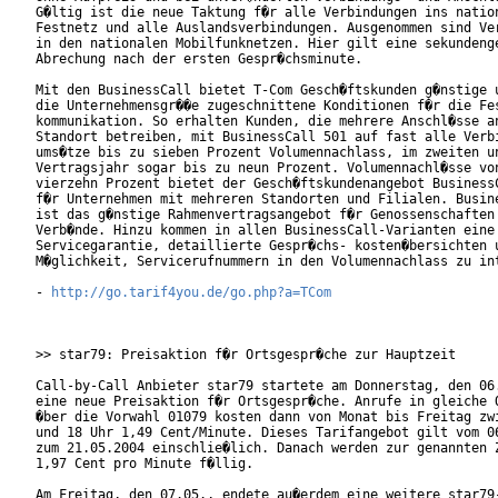
G�ltig ist die neue Taktung f�r alle Verbindungen ins nation
Festnetz und alle Auslandsverbindungen. Ausgenommen sind Ver
in den nationalen Mobilfunknetzen. Hier gilt eine sekundenge
Abrechung nach der ersten Gespr�chsminute.

Mit den BusinessCall bietet T-Com Gesch�ftskunden g�nstige u
die Unternehmensgr��e zugeschnittene Konditionen f�r die Fes
kommunikation. So erhalten Kunden, die mehrere Anschl�sse an
Standort betreiben, mit BusinessCall 501 auf fast alle Verbi
ums�tze bis zu sieben Prozent Volumennachlass, im zweiten un
Vertragsjahr sogar bis zu neun Prozent. Volumennachl�sse von
vierzehn Prozent bietet der Gesch�ftskundenangebot BusinessC
f�r Unternehmen mit mehreren Standorten und Filialen. Busine
ist das g�nstige Rahmenvertragsangebot f�r Genossenschaften 
Verb�nde. Hinzu kommen in allen BusinessCall-Varianten eine 
Servicegarantie, detaillierte Gespr�chs- kosten�bersichten u
M�glichkeit, Servicerufnummern in den Volumennachlass zu int
- 
http://go.tarif4you.de/go.php?a=TCom
>> star79: Preisaktion f�r Ortsgespr�che zur Hauptzeit

Call-by-Call Anbieter star79 startete am Donnerstag, den 06.
eine neue Preisaktion f�r Ortsgespr�che. Anrufe in gleiche O
�ber die Vorwahl 01079 kosten dann von Monat bis Freitag zwi
und 18 Uhr 1,49 Cent/Minute. Dieses Tarifangebot gilt vom 06
zum 21.05.2004 einschlie�lich. Danach werden zur genannten Z
1,97 Cent pro Minute f�llig.

Am Freitag, den 07.05., endete au�erdem eine weitere star79-