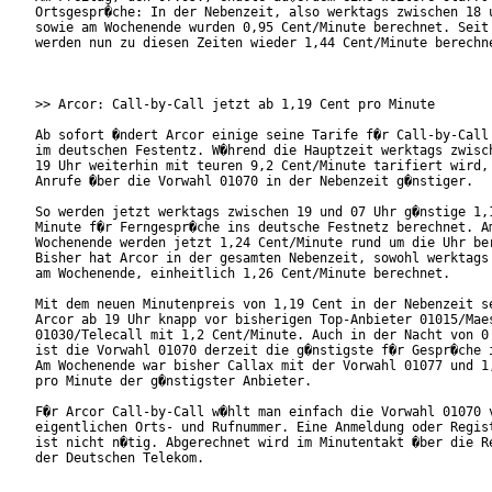
Ortsgespr�che: In der Nebenzeit, also werktags zwischen 18 u
sowie am Wochenende wurden 0,95 Cent/Minute berechnet. Seit 
werden nun zu diesen Zeiten wieder 1,44 Cent/Minute berechne
>> Arcor: Call-by-Call jetzt ab 1,19 Cent pro Minute

Ab sofort �ndert Arcor einige seine Tarife f�r Call-by-Call 
im deutschen Festentz. W�hrend die Hauptzeit werktags zwisch
19 Uhr weiterhin mit teuren 9,2 Cent/Minute tarifiert wird, 
Anrufe �ber die Vorwahl 01070 in der Nebenzeit g�nstiger.

So werden jetzt werktags zwischen 19 und 07 Uhr g�nstige 1,1
Minute f�r Ferngespr�che ins deutsche Festnetz berechnet. Am
Wochenende werden jetzt 1,24 Cent/Minute rund um die Uhr ber
Bisher hat Arcor in der gesamten Nebenzeit, sowohl werktags 
am Wochenende, einheitlich 1,26 Cent/Minute berechnet.

Mit dem neuen Minutenpreis von 1,19 Cent in der Nebenzeit se
Arcor ab 19 Uhr knapp vor bisherigen Top-Anbieter 01015/Maes
01030/Telecall mit 1,2 Cent/Minute. Auch in der Nacht von 0 
ist die Vorwahl 01070 derzeit die g�nstigste f�r Gespr�che i
Am Wochenende war bisher Callax mit der Vorwahl 01077 und 1,
pro Minute der g�nstigster Anbieter.

F�r Arcor Call-by-Call w�hlt man einfach die Vorwahl 01070 v
eigentlichen Orts- und Rufnummer. Eine Anmeldung oder Regist
ist nicht n�tig. Abgerechnet wird im Minutentakt �ber die Re
der Deutschen Telekom.
