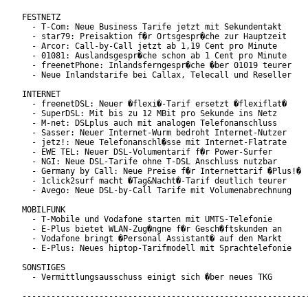
FESTNETZ

  - T-Com: Neue Business Tarife jetzt mit Sekundentakt

  - star79: Preisaktion f�r Ortsgespr�che zur Hauptzeit

  - Arcor: Call-by-Call jetzt ab 1,19 Cent pro Minute

  - 01081: Auslandsgespr�che schon ab 1 Cent pro Minute

  - freenetPhone: Inlandsferngespr�che �ber 01019 teurer

  - Neue Inlandstarife bei Callax, Telecall und Reseller

INTERNET

  - freenetDSL: Neuer �flexi�-Tarif ersetzt �flexiflat�

  - SuperDSL: Mit bis zu 12 MBit pro Sekunde ins Netz

  - M-net: DSLplus auch mit analogen Telefonanschluss

  - Sasser: Neuer Internet-Wurm bedroht Internet-Nutzer

  - jetz!: Neue Telefonanschl�sse mit Internet-Flatrate

  - EWE TEL: Neuer DSL-Volumentarif f�r Power-Surfer

  - NGI: Neue DSL-Tarife ohne T-DSL Anschluss nutzbar

  - Germany by Call: Neue Preise f�r Internettarif �Plus!�

  - 1click2surf macht �Tag&Nacht�-Tarif deutlich teurer

  - Avego: Neue DSL-by-Call Tarife mit Volumenabrechnung

MOBILFUNK

  - T-Mobile und Vodafone starten mit UMTS-Telefonie

  - E-Plus bietet WLAN-Zug�ngne f�r Gesch�ftskunden an

  - Vodafone bringt �Personal Assistant� auf den Markt

  - E-Plus: Neues hiptop-Tarifmodell mit Sprachtelefonie

SONSTIGES

  - Vermittlungsausschuss einigt sich �ber neues TKG

------------------------------------------------------------