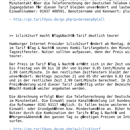
Minutentakt �ber die Telefonrechnung der Deutschen Telekom A
Zugangsdaten f�r diesen Tarif bleiben unver�ndert und lauten
Einwahlnummer: 01937 400591, Benutzername und Kennwort: plus
- 
http://go.tarif4you.de/go.php?p=GermanyByCall
>> 1click2surf macht �Tag&Nacht�-Tarif deutlich teurer

Hamburger Internet Provider 1click2surf �ndert ab Montag, de
im Tarif �Tag & Nacht� seines Kombi-Tarifangebots den Minute
Tagzeitfenster. Nutzer sollten aufpassen, denn der Preis wir
teurer.

Der Preis im Tarif �Tag & Nacht� erh�ht sich in der Zeit von
bis Freitag von 09 bis 18 Uhr von bisher 0,85 Cent/Minute au
2,99 Cent/Minute. In den restlichen Zeitfenstern bleibt der 
unver�ndert: Werktags zwischen 21 und 05 Uhr werden 0,83 Cen
und in der restlichen Zeit 2,99 Cent/Minute berechnet. Im Zu
Preis�nderung wird dieser Tarif zuk�nftig unter der Bezeichn
�Nacht-Kombi� weiter angeboten werden.

Die Abrechnung erfolgt �ber die Telefonrechnung der Deutsche
im Minutentakt. Die Einwahl sowie Kanalb�ndelung ist bundesw
die Rufnummer 0191 93117 m�glich. Es fallen keine weiteren K
Einwahl- oder Grundgeb�hren bzw. Mindestums�tze an. Biher ko
Nutzer durch die Kombination der Tarife �Tag & Nacht� und

�Morgens&Abends� den ganzen Tag zu g�nstigen Preisen im Inte
surfen.

- 
http://go.tarif4you.de/go.php?a=1click2surf