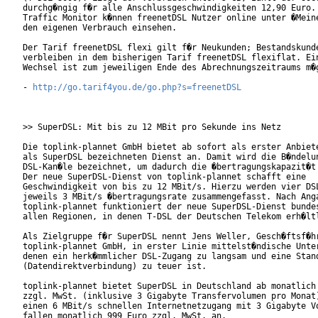
durchg�ngig f�r alle Anschlussgeschwindigkeiten 12,90 Euro. 
Traffic Monitor k�nnen freenetDSL Nutzer online unter �Meine
den eigenen Verbrauch einsehen.

Der Tarif freenetDSL flexi gilt f�r Neukunden; Bestandskunde
verbleiben in dem bisherigen Tarif freenetDSL flexiflat. Ein
Wechsel ist zum jeweiligen Ende des Abrechnungszeitraums m�g
- 
http://go.tarif4you.de/go.php?s=freenetDSL
>> SuperDSL: Mit bis zu 12 MBit pro Sekunde ins Netz

Die toplink-plannet GmbH bietet ab sofort als erster Anbiete
als SuperDSL bezeichneten Dienst an. Damit wird die B�ndelun
DSL-Kan�le bezeichnet, um dadurch die �bertragungskapazit�t 
Der neue SuperDSL-Dienst von toplink-plannet schafft eine

Geschwindigkeit von bis zu 12 MBit/s. Hierzu werden vier DSL
jeweils 3 MBit/s �bertragungsrate zusammengefasst. Nach Anga
toplink-plannet funktioniert der neue SuperDSL-Dienst bundes
allen Regionen, in denen T-DSL der Deutschen Telekom erh�ltl
Als Zielgruppe f�r SuperDSL nennt Jens Weller, Gesch�ftsf�hr
toplink-plannet GmbH, in erster Linie mittelst�ndische Unter
denen ein herk�mmlicher DSL-Zugang zu langsam und eine Stand
(Datendirektverbindung) zu teuer ist.

toplink-plannet bietet SuperDSL in Deutschland ab monatlich 
zzgl. MwSt. (inklusive 3 Gigabyte Transfervolumen pro Monat)
einen 6 MBit/s schnellen Internetnetzugang mit 3 Gigabyte Vo
fallen monatlich 999 Euro zzgl. MwSt. an.
