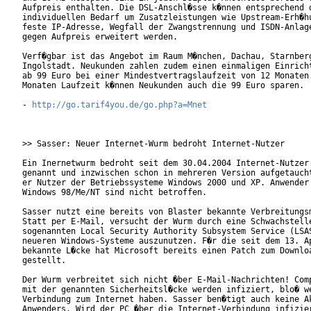
Aufpreis enthalten. Die DSL-Anschl�sse k�nnen entsprechend d
individuellen Bedarf um Zusatzleistungen wie Upstream-Erh�hu
feste IP-Adresse, Wegfall der Zwangstrennung und ISDN-Anlage
gegen Aufpreis erweitert werden.

Verf�gbar ist das Angebot im Raum M�nchen, Dachau, Starnberg
Ingolstadt. Neukunden zahlen zudem einen einmaligen Einricht
ab 99 Euro bei einer Mindestvertragslaufzeit von 12 Monaten.
Monaten Laufzeit k�nnen Neukunden auch die 99 Euro sparen.

- 
http://go.tarif4you.de/go.php?a=Mnet
>> Sasser: Neuer Internet-Wurm bedroht Internet-Nutzer

Ein Inernetwurm bedroht seit dem 30.04.2004 Internet-Nutzer.
genannt und inzwischen schon in mehreren Version aufgetaucht
er Nutzer der Betriebssysteme Windows 2000 und XP. Anwender 
Windows 98/Me/NT sind nicht betroffen.

Sasser nutzt eine bereits von Blaster bekannte Verbreitungsm
Statt per E-Mail, versucht der Wurm durch eine Schwachstelle
sogenannten Local Security Authority Subsystem Service (LSAS
neueren Windows-Systeme auszunutzen. F�r die seit dem 13. Ap
bekannte L�cke hat Microsoft bereits einen Patch zum Downloa
gestellt.

Der Wurm verbreitet sich nicht �ber E-Mail-Nachrichten! Comp
mit der genannten Sicherheitsl�cke werden infiziert, blo� we
Verbindung zum Internet haben. Sasser ben�tigt auch keine Ak
Anwenders. Wird der PC �ber die Internet-Verbindung infizier