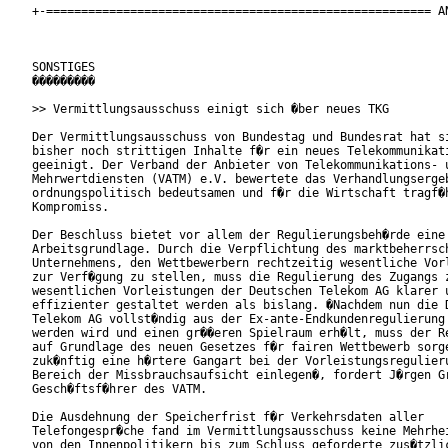
+-======================================================= AN
SONSTIGES

���������

>> Vermittlungsausschuss einigt sich �ber neues TKG

Der Vermittlungsausschuss von Bundestag und Bundesrat hat si
bisher noch strittigen Inhalte f�r ein neues Telekommunikati
geeinigt. Der Verband der Anbieter von Telekommunikations- u
Mehrwertdiensten (VATM) e.V. bewertete das Verhandlungsergeb
ordnungspolitisch bedeutsamen und f�r die Wirtschaft tragf�h
Kompromiss. 

Der Beschluss bietet vor allem der Regulierungsbeh�rde eine 
Arbeitsgrundlage. Durch die Verpflichtung des marktbeherrsch
Unternehmens, den Wettbewerbern rechtzeitig wesentliche Vorl
zur Verf�gung zu stellen, muss die Regulierung des Zugangs z
wesentlichen Vorleistungen der Deutschen Telekom AG klarer u
effizienter gestaltet werden als bislang. �Nachdem nun die D
Telekom AG vollst�ndig aus der Ex-ante-Endkundenregulierung 
werden wird und einen gr��eren Spielraum erh�lt, muss der Re
auf Grundlage des neuen Gesetzes f�r fairen Wettbewerb sorge
zuk�nftig eine h�rtere Gangart bei der Vorleistungsregulieru
Bereich der Missbrauchsaufsicht einlegen�, fordert J�rgen Gr
Gesch�ftsf�hrer des VATM.           

Die Ausdehnung der Speicherfrist f�r Verkehrsdaten aller

Telefongespr�che fand im Vermittlungsausschuss keine Mehrhei
von den Innenpolitikern bis zum Schluss geforderte zus�tzlic