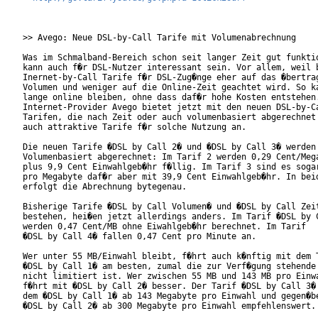
>> Avego: Neue DSL-by-Call Tarife mit Volumenabrechnung

Was im Schmalband-Bereich schon seit langer Zeit gut funktio
kann auch f�r DSL-Nutzer interessant sein. Vor allem, weil b
Inernet-by-Call Tarife f�r DSL-Zug�nge eher auf das �bertrag
Volumen und weniger auf die Online-Zeit geachtet wird. So ka
lange online bleiben, ohne dass daf�r hohe Kosten entstehen.
Internet-Provider Avego bietet jetzt mit den neuen DSL-by-Ca
Tarifen, die nach Zeit oder auch volumenbasiert abgerechnet 
auch attraktive Tarife f�r solche Nutzung an.

Die neuen Tarife �DSL by Call 2� und �DSL by Call 3� werden

Volumenbasiert abgerechnet: Im Tarif 2 werden 0,29 Cent/Mega
plus 9,9 Cent Einwahlgeb�hr f�llig. Im Tarif 3 sind es sogar
pro Megabyte daf�r aber mit 39,9 Cent Einwahlgeb�hr. In beid
erfolgt die Abrechnung bytegenau.

Bisherige Tarife �DSL by Call Volumen� und �DSL by Call Zeit
bestehen, hei�en jetzt allerdings anders. Im Tarif �DSL by C
werden 0,47 Cent/MB ohne Eiwahlgeb�hr berechnet. Im Tarif

�DSL by Call 4� fallen 0,47 Cent pro Minute an.

Wer unter 55 MB/Einwahl bleibt, f�hrt auch k�nftig mit dem T
�DSL by Call 1� am besten, zumal die zur Verf�gung stehende 
nicht limitiert ist. Wer zwischen 55 MB und 143 MB pro Einwa
f�hrt mit �DSL by Call 2� besser. Der Tarif �DSL by Call 3� 
dem �DSL by Call 1� ab 143 Megabyte pro Einwahl und gegen�be
�DSL by Call 2� ab 300 Megabyte pro Einwahl empfehlenswert.
