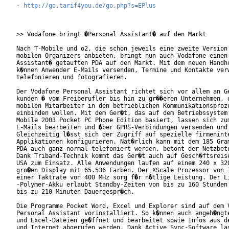
- 
http://go.tarif4you.de/go.php?s=EPlus
>> Vodafone bringt �Personal Assistant� auf den Markt

Nach T-Mobile und o2, die schon jeweils eine zweite Version 
mobilen Organizers anbieten, bringt nun auch Vodafone einen 
Assistant� getauften PDA auf den Markt. Mit dem neuen Handhe
k�nnen Anwender E-Mails versenden, Termine und Kontakte verw
telefonieren und fotografieren.    

Der Vodafone Personal Assistant richtet sich vor allem an Ge
kunden � vom Freiberufler bis hin zu gr��eren Unternehmen, d
mobilen Mitarbeiter in den betrieblichen Kommunikationsproze
einbinden wollen. Mit dem Ger�t, das auf dem Betriebssystem 
Mobile 2003 Pocket PC Phone Edition basiert, lassen sich zum
E-Mails bearbeiten und �ber GPRS-Verbindungen versenden und 
Gleichzeitig l�sst sich der Zugriff auf spezielle firmeninte
Applikationen konfigurieren. Nat�rlich kann mit dem 185 Gram
PDA auch ganz normal telefoniert werden, betont der Netzbetr
Dank Triband-Technik kommt das Ger�t auch auf Gesch�ftsreise
USA zum Einsatz. Alle Anwendungen laufen auf einem 240 x 320
gro�en Display mit 65.536 Farben. Der XScale Prozessor von I
einer Taktrate von 400 MHz sorg f�r n�tlige Leistung. Der Li
-Polymer-Akku erlaubt Standby-Zeiten von bis zu 160 Stunden 
bis zu 210 Minuten Dauergespr�ch.              

Die Programme Pocket Word, Excel und Explorer sind auf dem V
Personal Assistant vorinstalliert. So k�nnen auch angeh�ngte
und Excel-Dateien ge�ffnet und bearbeitet sowie Infos aus de
und Internet abgerufen werden. Dank Active Sync-Software las