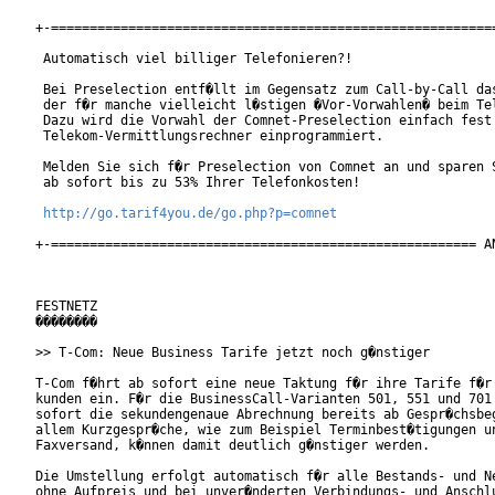
+-==========================================================
 Automatisch viel billiger Telefonieren?!

 Bei Preselection entf�llt im Gegensatz zum Call-by-Call das
 der f�r manche vielleicht l�stigen �Vor-Vorwahlen� beim Tel
 Dazu wird die Vorwahl der Comnet-Preselection einfach fest 
 Telekom-Vermittlungsrechner einprogrammiert.

 Melden Sie sich f�r Preselection von Comnet an und sparen S
 ab sofort bis zu 53% Ihrer Telefonkosten!

http://go.tarif4you.de/go.php?p=comnet
+-======================================================= AN
FESTNETZ

��������

>> T-Com: Neue Business Tarife jetzt noch g�nstiger

T-Com f�hrt ab sofort eine neue Taktung f�r ihre Tarife f�r 
kunden ein. F�r die BusinessCall-Varianten 501, 551 und 701 
sofort die sekundengenaue Abrechnung bereits ab Gespr�chsbeg
allem Kurzgespr�che, wie zum Beispiel Terminbest�tigungen un
Faxversand, k�nnen damit deutlich g�nstiger werden.

Die Umstellung erfolgt automatisch f�r alle Bestands- und Ne
ohne Aufpreis und bei unver�nderten Verbindungs- und Anschlu