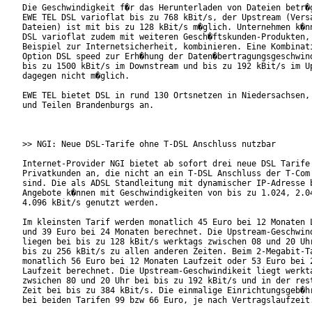
Die Geschwindigkeit f�r das Herunterladen von Dateien betr�g
EWE TEL DSL varioflat bis zu 768 kBit/s, der Upstream (Versa
Dateien) ist mit bis zu 128 kBit/s m�glich. Unternehmen k�nn
DSL varioflat zudem mit weiteren Gesch�ftskunden-Produkten, 
Beispiel zur Internetsicherheit, kombinieren. Eine Kombinati
Option DSL speed zur Erh�hung der Daten�bertragungsgeschwind
bis zu 1500 kBit/s im Downstream und bis zu 192 kBit/s im Up
dagegen nicht m�glich.

EWE TEL bietet DSL in rund 130 Ortsnetzen in Niedersachsen, 
und Teilen Brandenburgs an.

>> NGI: Neue DSL-Tarife ohne T-DSL Anschluss nutzbar

Internet-Provider NGI bietet ab sofort drei neue DSL Tarife 
Privatkunden an, die nicht an ein T-DSL Anschluss der T-Com 
sind. Die als ADSL Standleitung mit dynamischer IP-Adresse b
Angebote k�nnen mit Geschwindigkeiten von bis zu 1.024, 2.04
4.096 kBit/s genutzt werden.

Im kleinsten Tarif werden monatlich 45 Euro bei 12 Monaten L
und 39 Euro bei 24 Monaten berechnet. Die Upstream-Geschwind
liegen bei bis zu 128 kBit/s werktags zwischen 08 und 20 Uhr
bis zu 256 kBit/s zu allen anderen Zeiten. Beim 2-Megabit-Ta
monatlich 56 Euro bei 12 Monaten Laufzeit oder 53 Euro bei 2
Laufzeit berechnet. Die Upstream-Geschwindikeit liegt werkta
zwsichen 80 und 20 Uhr bei bis zu 192 kBit/s und in der rest
Zeit bei bis zu 384 kBit/s. Die einmalige Einrichtungsgeb�hr
bei beiden Tarifen 99 bzw 66 Euro, je nach Vertragslaufzeit.