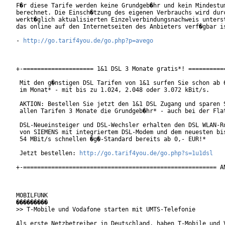
F�r diese Tarife werden keine Grundgeb�hr und kein Mindestum
berechnet. Die Einsch�tzung des eigenen Verbrauchs wird durc
werkt�glich aktualisierten Einzelverbindungsnachweis unterst
das online auf den Internetseiten des Anbieters verf�gbar is
- 
http://go.tarif4you.de/go.php?p=avego
+-==================== 1&1 DSL 3 Monate gratis*! ===========
 Mit den g�nstigen DSL Tarifen von 1&1 surfen Sie schon ab 6
 im Monat* - mit bis zu 1.024, 2.048 oder 3.072 kBit/s. 

 AKTION: Bestellen Sie jetzt den 1&1 DSL Zugang und sparen S
 allen Tarifen 3 Monate die Grundgeb�hr* - auch bei der Flat
 DSL-Neueinsteiger und DSL-Wechsler erhalten den DSL WLAN-Ro
 von SIEMENS mit integriertem DSL-Modem und dem neuesten bis
 54 MBit/s schnellen �g�-Standard bereits ab 0,- EUR!*

 Jetzt bestellen: 
http://go.tarif4you.de/go.php?s=1u1dsl
+-======================================================= AN
MOBILFUNK

���������

>> T-Mobile und Vodafone starten mit UMTS-Telefonie

Als erste Netzbetreiber in Deutschland, haben T-Mobile und V