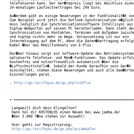
telefonieren kann. Der Ger�tepreis liegt bei Abschluss eines
24-monatigen Laufzeitvertrages bei 249 Euro.        

Au�erdem gibt es einige Neuerungen in der Funktionalit�t von
Zum Beispiel wird jetzt die Outlook-Synchronisation m�glich.
muss lediglich die Synchronisationssoftware Intellisync aus 
hiptop-Webportal auf seinen PC herunterladen. Dann steht der
Synchronisation von Kontakten, Terminen und Aufgaben zwische
und hiptop nichts mehr im Wege. Voraussetzung ist nur ein

Internetzugang auf dem PC, denn die Daten�bertragung erfolgt
Kabel �ber das Mobilfunknetz von E-Plus.       

Dar�ber hinaus sorgt ein Software-Update des Betriebssystems
optimierte Telefonie- und Men�-Funktionen. Das Update erfolg
kostenfrei und nutzerfreundlich automatisch �ber die

�Luftschnittstelle�. Sobald der Kunde daraufhin sein Ger�t

einschaltet, stehen diese Neuerungen und auch alle bew�hrten
Einstellungen parat. 

- 
http://go.tarif4you.de/go.php?s=EPlus
+-==========================================================
 Langweilt dich dein Klingelton?

 Dann hol dir KOSTENLOS einen Neuen bei www.jamba.de!

 �ber 5.000 T�ne stehen zur Auswahl! 

 Hier gehts zur Registrierung:

http://go.tarif4you.de/go.php?p=jambaTon