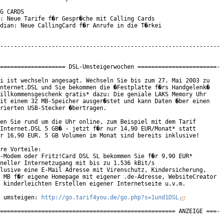
G CARDS

: Neue Tarife f�r Gespr�che mit Calling Cards

dian: Neue CallingCard f�r Anrufe in die T�rkei

----------------------------------------------------------------
=================== DSL-Umsteigerwochen =======================-
i ist wechseln angesagt. Wechseln Sie bis zum 27. Mai 2003 zu

nternet.DSL und Sie bekommen die �Festplatte f�rs Handgelenk�

illkommensgeschenk gratis* dazu: Die geniale LAKS Memory Uhr

it einem 32 MB-Speicher ausger�stet und kann Daten �ber einen

rierten USB-Stecker �bertragen.

en Sie rund um die Uhr online, zum Beispiel mit dem Tarif

Internet.DSL 5 GB� - jetzt f�r nur 14,90 EUR/Monat* statt

r 16,90 EUR. 5 GB Volumen im Monat sind bereits inklusive!

re Vorteile:

-Modem oder Fritz!Card DSL SL bekommen Sie f�r 9,90 EUR*

neller Internetzugang mit bis zu 1.536 kBit/s

lusive eine E-Mail Adresse mit Virenschutz, Kindersicherung,

 MB f�r eigene Homepage mit eigener .de-Adresse, WebsiteCreator

 kinderleichten Erstellen eigener Internetseite u.v.m.

 umsteigen: 
http://go.tarif4you.de/go.php?s=1und1DSL
=================================================== ANZEIGE ===-