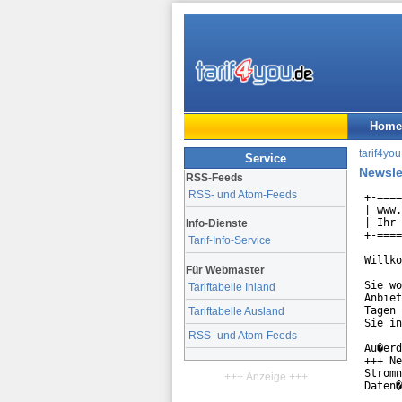
Home
tarif4you
Service
Newsle
RSS-Feeds
RSS- und Atom-Feeds
+-====
| www.
| Ihr 
Info-Dienste
+-====
Tarif-Info-Service
Willko
Für Webmaster
Sie wo
Tariftabelle Inland
Anbiet
Tagen 
Tariftabelle Ausland
Sie in
RSS- und Atom-Feeds
Au�erd
+++ Ne
Stromn
+++ Anzeige +++
Daten�