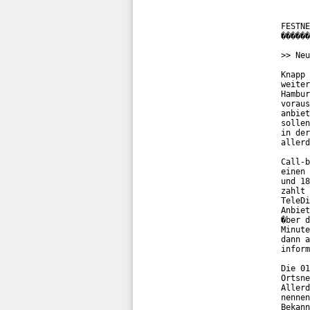
FESTNE
������
>> Neu
Knapp 
weiter
Hambur
voraus
anbiet
sollen
in der
allerd
Call-b
einen 
und 18
zahlt 
TeleDi
Anbiet
�ber d
Minute
dann a
inform
Die 01
Ortsne
Allerd
nennen
Bekann