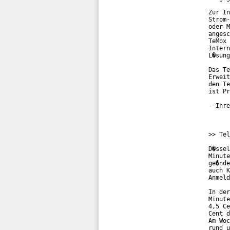
Zur In
Strom-
oder M
angesc
TeMox 
Intern
L�sung
Das Te
Erweit
den Te
ist Pr
- Ihre