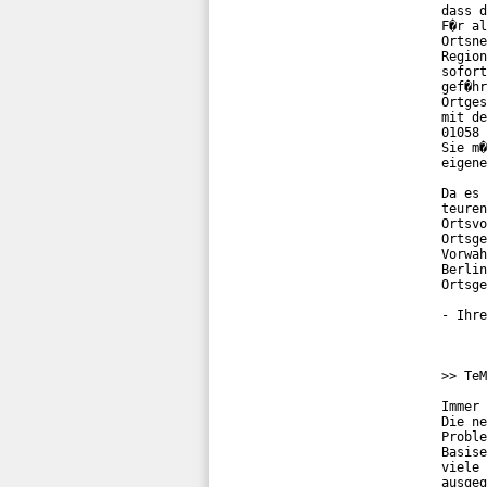
dass d
F�r al
Ortsne
Region
sofort
gef�hr
Ortges
mit de
01058 
Sie m�
eigene
Da es 
teuren
Ortsvo
Ortsge
Vorwah
Berlin
Ortsge
- Ihre
>> TeM
Immer 
Die ne
Proble
Basise
viele 
ausgeg