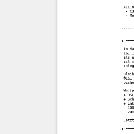
CALLIN
  - C3
  - Me
------
+-====
 Im Ma
 1&1 I
 als W
 ist m
 integ
 Bleib
 �1&1 
 bishe
 Weite
 + DSL
 + Sch
 + Ink
   100
   zum
 Jetzt
+-====