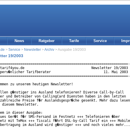
News
Ratgeber
Tarife
Service
Imp
.de
>
Service
>
Newsletter
>
Archiv
> Ausgabe 19/2003
tter 19/2003
===============================================================-
tarif4you.de                                 Newsletter 19/2003 
pers�nlicher Tarifberater                          11. Mai 2003 
===============================================================-
mmen zu unserem heutigen Newsletter!

llen g�nstiger ins Ausland telefonieren? Diverse Call-by-Call

er und Betreiber von CallingCard Diensten haben in den letzten

zahlreiche Preise f�r Auslandsgespr�che gesenkt. Mehr dazu lesen

 diesem Newsletter.

em in dieser Ausgabe:

ues Ger�t f�r SMS-Fersand im Festnetz +++ Telefonieren �ber

etz mit TeMox +++ Tiscali f�hrt DSL-by-Call Tarif ein +++ Mobile

bertragung im Ausland wird g�nstiger +++ und noch vieles mehr...
