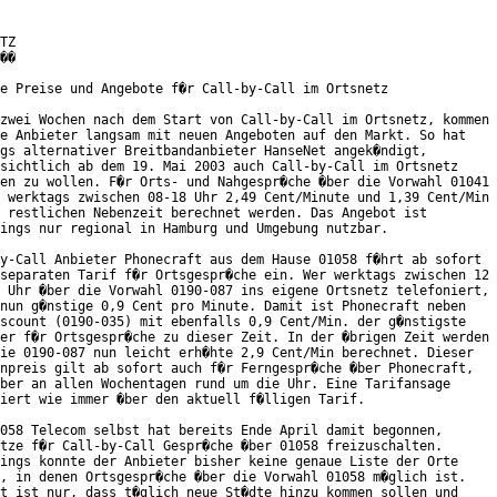
TZ

��

e Preise und Angebote f�r Call-by-Call im Ortsnetz

zwei Wochen nach dem Start von Call-by-Call im Ortsnetz, kommen

e Anbieter langsam mit neuen Angeboten auf den Markt. So hat

gs alternativer Breitbandanbieter HanseNet angek�ndigt,

sichtlich ab dem 19. Mai 2003 auch Call-by-Call im Ortsnetz

en zu wollen. F�r Orts- und Nahgespr�che �ber die Vorwahl 01041

 werktags zwischen 08-18 Uhr 2,49 Cent/Minute und 1,39 Cent/Min

 restlichen Nebenzeit berechnet werden. Das Angebot ist

ings nur regional in Hamburg und Umgebung nutzbar.

y-Call Anbieter Phonecraft aus dem Hause 01058 f�hrt ab sofort

separaten Tarif f�r Ortsgespr�che ein. Wer werktags zwischen 12

 Uhr �ber die Vorwahl 0190-087 ins eigene Ortsnetz telefoniert,

nun g�nstige 0,9 Cent pro Minute. Damit ist Phonecraft neben

scount (0190-035) mit ebenfalls 0,9 Cent/Min. der g�nstigste

er f�r Ortsgespr�che zu dieser Zeit. In der �brigen Zeit werden

ie 0190-087 nun leicht erh�hte 2,9 Cent/Min berechnet. Dieser

npreis gilt ab sofort auch f�r Ferngespr�che �ber Phonecraft,

ber an allen Wochentagen rund um die Uhr. Eine Tarifansage

iert wie immer �ber den aktuell f�lligen Tarif.

058 Telecom selbst hat bereits Ende April damit begonnen,

tze f�r Call-by-Call Gespr�che �ber 01058 freizuschalten.

ings konnte der Anbieter bisher keine genaue Liste der Orte

, in denen Ortsgespr�che �ber die Vorwahl 01058 m�glich ist.

t ist nur, dass t�glich neue St�dte hinzu kommen sollen und
