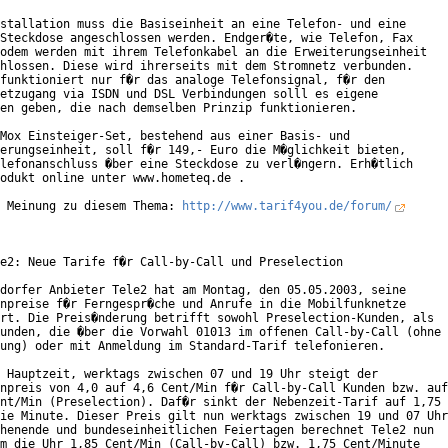
stallation muss die Basiseinheit an eine Telefon- und eine

Steckdose angeschlossen werden. Endger�te, wie Telefon, Fax

odem werden mit ihrem Telefonkabel an die Erweiterungseinheit

hlossen. Diese wird ihrerseits mit dem Stromnetz verbunden.

funktioniert nur f�r das analoge Telefonsignal, f�r den

etzugang via ISDN und DSL Verbindungen solll es eigene

en geben, die nach demselben Prinzip funktionieren.

Mox Einsteiger-Set, bestehend aus einer Basis- und

erungseinheit, soll f�r 149,- Euro die M�glichkeit bieten,

lefonanschluss �ber eine Steckdose zu verl�ngern. Erh�tlich

odukt online unter www.hometeq.de .

 Meinung zu diesem Thema: 
http://www.tarif4you.de/forum/