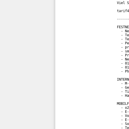
Viel S
tarif4
------
FESTNE
  - Ne
  - Te
  - Te
  - Pe
  - pr
  - sm
  - Pr
  - Ne
  - 01
  - 01
  - Ph
INTERN
  - M-
  - Ge
  - Ti
  - Ha
MOBILF
  - o2
  - E-
  - Vo
  - E-
  - So
  - Te