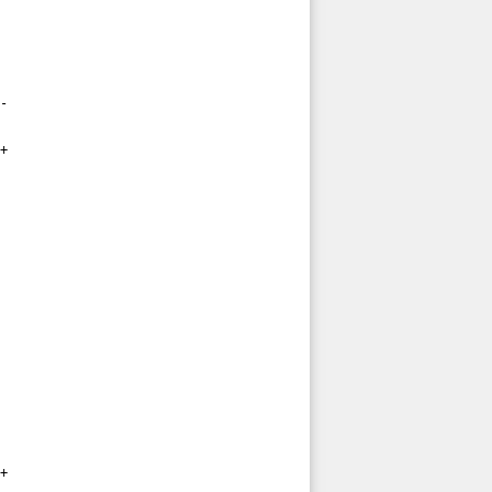
-

+

+
