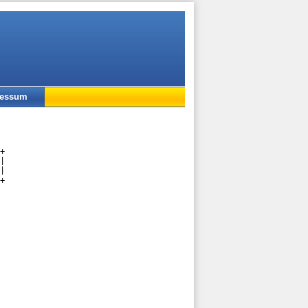
ressum
+

|

|

+
