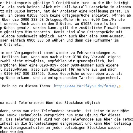
er Minutenpreis g�nstige 1 Cent/Minute rund um die Uhr betr�gt.

le, die noch keinen Gl�ck mit Call-by-Call Gespr�che im eigenen

tz mit 01058 hatten, hat der Anbieter eine Notl�sung parat: In

en, in denen 01058 noch keine Ortsgespr�che anbietet, k�nnen ab

 �ber die 0900 333 58 Ortsgespr�che f�r nur 0,99 Cent/Minute

t werden. Doch auch in den St�dten, wo 01058 bereits bei

pr�chen genutzt werden kann, gilt die zus�tzliche Einwahlnummer

m g�nstigen Minutenpreis. Damit sind also Ortsgespr�che mit

Telecom bundesweit m�glich, wenn auch �ber eine 0900-Nummer.

ssen einfach 0900 333 58 w�hlen und dann die Rufnummer im

n Ortsnetz.

in der Vergangenheit immer wieder zu Fehlverbindungen zu

 Hotlines kam, wenn man nach einer 0190-0xy-Vorwahl eigene

rwahl nicht mitw�hlte, empfehlen wir grunds�tzlich, bei

srp�chen �ber eine 0190-0xy- oder 0900-Nummer auch eigene

l mitzuw�hlen, also zum Beispiel f�r Anrufe aus und nach

: 0190 087 030 123456. Diese Gespr�che werden ebenfalls als 

spr�che erkannt und zu entsprechenden Tarifen abgerechnet.

 Meinung zu diesem Thema: 
http://www.tarif4you.de/forum/
ox macht Telefonieren �ber die Steckdose m�glich

dann, wenn man eine Telefondose braucht, ist keine in der N�he.

ue TeMox Technologie verspricht nun eine L�sung f�r dieses

m. Das Telefonsignal wird von der Telefondose aus �ber die TeMox

inheit in die Stromleitungen eingespeist und kann �ber beliebig

Erweiterungseinheiten an jeder beliebigen Steckdose wieder

eben werden.
