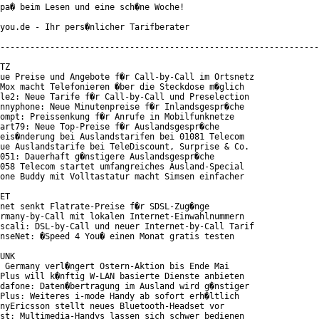
pa� beim Lesen und eine sch�ne Woche!

you.de - Ihr pers�nlicher Tarifberater

----------------------------------------------------------------
TZ

ue Preise und Angebote f�r Call-by-Call im Ortsnetz

Mox macht Telefonieren �ber die Steckdose m�glich

le2: Neue Tarife f�r Call-by-Call und Preselection

nnyphone: Neue Minutenpreise f�r Inlandsgespr�che

ompt: Preissenkung f�r Anrufe in Mobilfunknetze

art79: Neue Top-Preise f�r Auslandsgespr�che

eis�nderung bei Auslandstarifen bei 01081 Telecom

ue Auslandstarife bei TeleDiscount, Surprise & Co.

051: Dauerhaft g�nstigere Auslandsgespr�che

058 Telecom startet umfangreiches Ausland-Special

one Buddy mit Volltastatur macht Simsen einfacher

ET

net senkt Flatrate-Preise f�r SDSL-Zug�nge

rmany-by-Call mit lokalen Internet-Einwahlnummern

scali: DSL-by-Call und neuer Internet-by-Call Tarif

nseNet: �Speed 4 You� einen Monat gratis testen

UNK

 Germany verl�ngert Ostern-Aktion bis Ende Mai

Plus will k�nftig W-LAN basierte Dienste anbieten

dafone: Daten�bertragung im Ausland wird g�nstiger

Plus: Weiteres i-mode Handy ab sofort erh�ltlich

nyEricsson stellt neues Bluetooth-Headset vor

st: Multimedia-Handys lassen sich schwer bedienen
