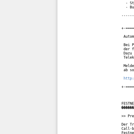
  - St
  - Bu
------
+-====
 Autom
 Bei P
 der f
 Dazu 
 Telek
 Melde
 ab so
http:
+-====
FESTNE
������
>> Pre
Der Tr
Call-b
Festne