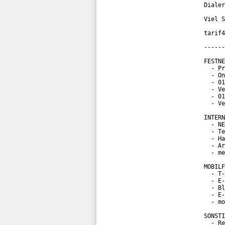
Dialer
Viel S
tarif4
------
FESTNE
  - Pr
  - On
  - 01
  - Ve
  - 01
  - Ve
INTERN
  - NE
  - Te
  - Ha
  - Ar
  - me
MOBILF
  - T-
  - E-
  - Bl
  - E-
  - mo
SONSTI
  - Re