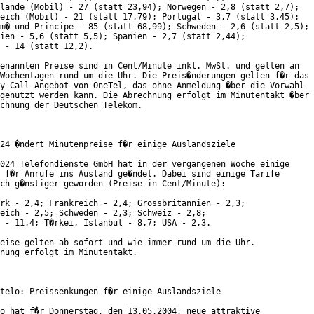
lande (Mobil) - 27 (statt 23,94); Norwegen - 2,8 (statt 2,7);

eich (Mobil) - 21 (statt 17,79); Portugal - 3,7 (statt 3,45);

m� und Principe - 85 (statt 68,99); Schweden - 2,6 (statt 2,5);

ien - 5,6 (statt 5,5); Spanien - 2,7 (statt 2,44);

 - 14 (statt 12,2).

enannten Preise sind in Cent/Minute inkl. MwSt. und gelten an

Wochentagen rund um die Uhr. Die Preis�nderungen gelten f�r das

y-Call Angebot von OneTel, das ohne Anmeldung �ber die Vorwahl

genutzt werden kann. Die Abrechnung erfolgt im Minutentakt �ber

chnung der Deutschen Telekom.    

24 �ndert Minutenpreise f�r einige Auslandsziele

024 Telefondienste GmbH hat in der vergangenen Woche einige

 f�r Anrufe ins Ausland ge�ndet. Dabei sind einige Tarife

ch g�nstiger geworden (Preise in Cent/Minute):

rk - 2,4; Frankreich - 2,4; Grossbritannien - 2,3;

eich - 2,5; Schweden - 2,3; Schweiz - 2,8;

 - 11,4; T�rkei, Istanbul - 8,7; USA - 2,3.

eise gelten ab sofort und wie immer rund um die Uhr.

nung erfolgt im Minutentakt.

telo: Preissenkungen f�r einige Auslandsziele

o hat f�r Donnerstag, den 13.05.2004, neue attraktive
