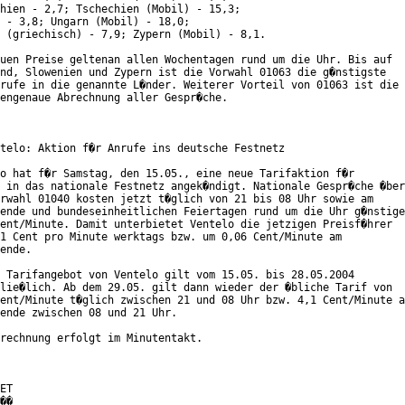
hien - 2,7; Tschechien (Mobil) - 15,3;

 - 3,8; Ungarn (Mobil) - 18,0;

 (griechisch) - 7,9; Zypern (Mobil) - 8,1.

uen Preise geltenan allen Wochentagen rund um die Uhr. Bis auf

nd, Slowenien und Zypern ist die Vorwahl 01063 die g�nstigste

rufe in die genannte L�nder. Weiterer Vorteil von 01063 ist die

engenaue Abrechnung aller Gespr�che.   

telo: Aktion f�r Anrufe ins deutsche Festnetz

o hat f�r Samstag, den 15.05., eine neue Tarifaktion f�r

 in das nationale Festnetz angek�ndigt. Nationale Gespr�che �ber

rwahl 01040 kosten jetzt t�glich von 21 bis 08 Uhr sowie am

ende und bundeseinheitlichen Feiertagen rund um die Uhr g�nstige

ent/Minute. Damit unterbietet Ventelo die jetzigen Preisf�hrer

1 Cent pro Minute werktags bzw. um 0,06 Cent/Minute am

ende. 

 Tarifangebot von Ventelo gilt vom 15.05. bis 28.05.2004

lie�lich. Ab dem 29.05. gilt dann wieder der �bliche Tarif von

ent/Minute t�glich zwischen 21 und 08 Uhr bzw. 4,1 Cent/Minute a
ende zwischen 08 und 21 Uhr.   

rechnung erfolgt im Minutentakt.

ET

��
