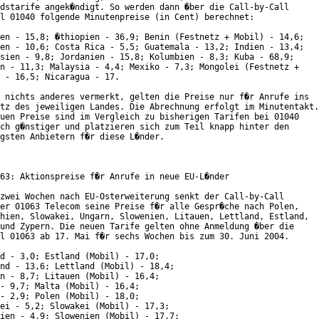
dstarife angek�ndigt. So werden dann �ber die Call-by-Call

l 01040 folgende Minutenpreise (in Cent) berechnet:

en - 15,8; �thiopien - 36,9; Benin (Festnetz + Mobil) - 14,6;

en - 10,6; Costa Rica - 5,5; Guatemala - 13,2; Indien - 13,4;

sien - 9,8; Jordanien - 15,8; Kolumbien - 8,3; Kuba - 68,9;

n - 11,3; Malaysia - 4,4; Mexiko - 7,3; Mongolei (Festnetz +

 - 16,5; Nicaragua - 17.    

 nichts anderes vermerkt, gelten die Preise nur f�r Anrufe ins

tz des jeweiligen Landes. Die Abrechnung erfolgt im Minutentakt.

uen Preise sind im Vergleich zu bisherigen Tarifen bei 01040

ch g�nstiger und platzieren sich zum Teil knapp hinter den

gsten Anbietern f�r diese L�nder.    

63: Aktionspreise f�r Anrufe in neue EU-L�nder

zwei Wochen nach EU-Osterweiterung senkt der Call-by-Call

er 01063 Telecom seine Preise f�r alle Gespr�che nach Polen,

hien, Slowakei, Ungarn, Slowenien, Litauen, Lettland, Estland,

und Zypern. Die neuen Tarife gelten ohne Anmeldung �ber die

l 01063 ab 17. Mai f�r sechs Wochen bis zum 30. Juni 2004.

d - 3,0; Estland (Mobil) - 17,0;

nd - 13,6; Lettland (Mobil) - 18,4;

n - 8,7; Litauen (Mobil) - 16,4;

- 9,7; Malta (Mobil) - 16,4;

- 2,9; Polen (Mobil) - 18,0;

ei - 5,2; Slowakei (Mobil) - 17,3;

ien - 4,9; Slowenien (Mobil) - 17,7;
