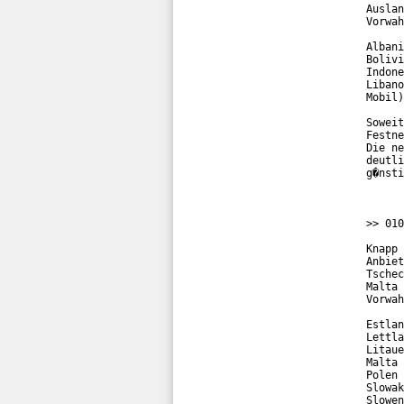
Auslan
Vorwah
Albani
Bolivi
Indone
Libano
Mobil)
Soweit
Festne
Die ne
deutli
g�nsti
>> 010
Knapp 
Anbiet
Tschec
Malta 
Vorwah
Estlan
Lettla
Litaue
Malta 
Polen 
Slowak
Slowen