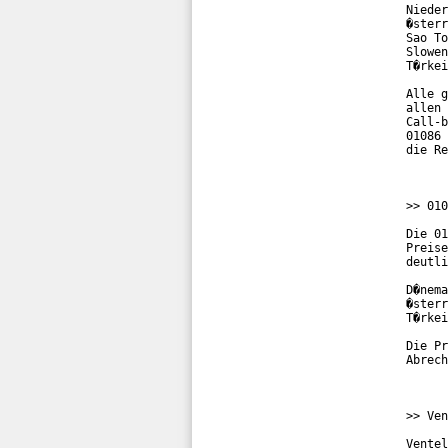
Nieder
�sterr
Sao To
Slowen
T�rkei
Alle g
allen 
Call-b
01086 
die Re
>> 010
Die 01
Preise
deutli
D�nema
�sterr
T�rkei
Die Pr
Abrech
>> Ven
Ventel