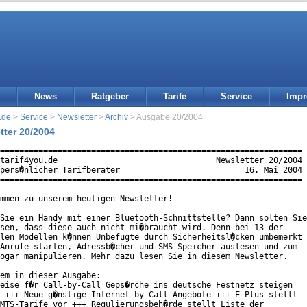
News
Ratgeber
Tarife
Service
Imp
.de
>
Service
>
Newsletter
>
Archiv
> Ausgabe 20/2004
tter 20/2004
===============================================================-
tarif4you.de                                 Newsletter 20/2004 
pers�nlicher Tarifberater                          16. Mai 2004 
===============================================================-
mmen zu unserem heutigen Newsletter!

Sie ein Handy mit einer Bluetooth-Schnittstelle? Dann solten Sie

sen, dass diese auch nicht mi�braucht wird. Denn bei 13 der

len Modellen k�nnen Unbefugte durch Sicherheitsl�cken umbemerkt

Anrufe starten, Adressb�cher und SMS-Speicher auslesen und zum

ogar manipulieren. Mehr dazu lesen Sie in diesem Newsletter.

em in dieser Ausgabe:

eise f�r Call-by-Call Geps�rche ins deutsche Festnetz steigen

 +++ Neue g�nstige Internet-by-Call Angebote +++ E-Plus stellt

MTS-Tarife vor +++ Regulierungsbeh�rde stellt Liste der
