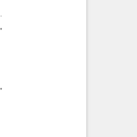
-

+

+
