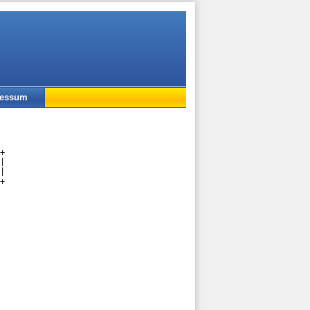
ressum
+

|

|

+
