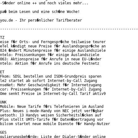
-S�nder online ++ und noch vieles mehr...

pa� beim Lesen und eine sch�ne Woche!

you.de - Ihr pers�nlicher Tarifberater

----------------------------------------------------------------
TZ

eise f�r Orts- und Ferngespr�che teilweise teurer

eTel k�ndigt neue Preise f�r Auslandsgespr�che an

024 �ndert Minutenpreise f�r einige Auslandsziele

ntelo: Preissenkungen f�r einige Auslandsziele

063: Aktionspreise f�r Anrufe in neue EU-L�nder

ntelo: Aktion f�r Anrufe ins deutsche Festnetz

ET

Fkom: SDSL bestellen und ISDN-Grundpreis sparen

le2 startet ab sofort Internet-by-Call Zugang

nseNet: Mehr Geschwindigkeit f�r Internetzugang

cor: Preissenkungen f�r Internet-by-Call Zugang

Ome senkt Preise im Internet-by-Call Tarif aktiv9

UNK

Mobile: Neue Tarife f�rs Telefonieren im Ausland

Plus: Neues i-mode-Handy von NEC jetzt verf�gbar

uetooth: 13 Handys weisen Sicherheitsl�cken auf

Plus stellt UMTS-Tarife f�r Daten�bertragung vor

bilcom startet neue mobile Dienste f�r Handy-Nutzer

GES

gulierungsbeh�rde: Liste der Dialer-S�nder online
