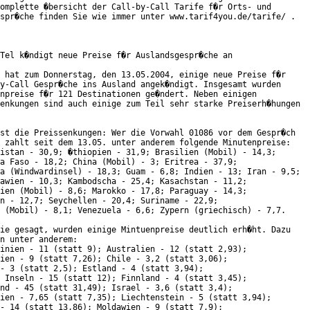
omplette �bersicht der Call-by-Call Tarife f�r Orts- und

spr�che finden Sie wie immer unter www.tarif4you.de/tarife/ .

Tel k�ndigt neue Preise f�r Auslandsgespr�che an

 hat zum Donnerstag, den 13.05.2004, einige neue Preise f�r

y-Call Gespr�che ins Ausland angek�ndigt. Insgesamt wurden

npreise f�r 121 Destinationen ge�ndert. Neben einigen

enkungen sind auch einige zum Teil sehr starke Preiserh�hungen

 

st die Preissenkungen: Wer die Vorwahl 01086 vor dem Gespr�ch

 zahlt seit dem 13.05. unter anderem folgende Minutenpreise:

istan - 30,9; �thiopien - 31,9; Brasilien (Mobil) - 14,3;

a Faso - 18,2; China (Mobil) - 3; Eritrea - 37,9;

a (Windwardinsel) - 18,3; Guam - 6,8; Indien - 13; Iran - 9,5;

awien - 10,3; Kambodscha - 25,4; Kasachstan - 11,2;

ien (Mobil) - 8,6; Marokko - 17,8; Paraguay - 14,3;

n - 12,7; Seychellen - 20,4; Suriname - 22,9;

 (Mobil) - 8,1; Venezuela - 6,6; Zypern (griechisch) - 7,7.

ie gesagt, wurden einige Mintuenpreise deutlich erh�ht. Dazu

n unter anderem:

inien - 11 (statt 9); Australien - 12 (statt 2,93);

ien - 9 (statt 7,26); Chile - 3,2 (statt 3,06);

- 3 (statt 2,5); Estland - 4 (statt 3,94);

 Inseln - 15 (statt 12); Finnland - 4 (statt 3,45);

nd - 45 (statt 31,49); Israel - 3,6 (statt 3,4);

ien - 7,65 (statt 7,35); Liechtenstein - 5 (statt 3,94);

- 14 (statt 13,86); Moldawien - 9 (statt 7,9);
