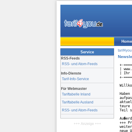
Home
tarif4you
Service
Newsle
RSS-Feeds
RSS- und Atom-Feeds
+-====
| www.
| Ihr 
Info-Dienste
+-====
Tarif-Info-Service
Willko
Für Webmaster
Haben 
Tariftabelle Inland
aufpas
aktuel
Tariftabelle Ausland
teure 
Teil s
RSS- und Atom-Feeds
Au�erd
+++ Pr
+++ Anzeige +++
weiter
neue U