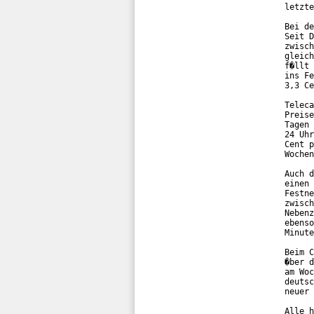
letzte
Bei de
Seit D
zwisch
gleich
f�llt 
ins Fe
3,3 Ce
Teleca
Preise
Tagen 
24 Uhr
Cent p
Wochen
Auch d
einen 
Festne
zwisch
Nebenz
ebenso
Minute
Beim C
�ber d
am Woc
deutsc
neuer 
Alle h