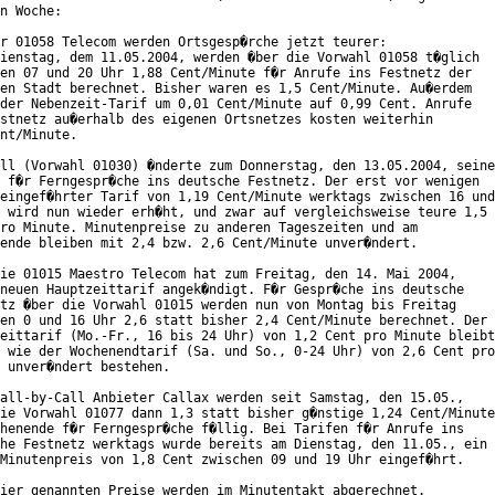
n Woche:

r 01058 Telecom werden Ortsgesp�rche jetzt teurer:

ienstag, dem 11.05.2004, werden �ber die Vorwahl 01058 t�glich

en 07 und 20 Uhr 1,88 Cent/Minute f�r Anrufe ins Festnetz der

en Stadt berechnet. Bisher waren es 1,5 Cent/Minute. Au�erdem

der Nebenzeit-Tarif um 0,01 Cent/Minute auf 0,99 Cent. Anrufe

stnetz au�erhalb des eigenen Ortsnetzes kosten weiterhin

nt/Minute.

ll (Vorwahl 01030) �nderte zum Donnerstag, den 13.05.2004, seine

 f�r Ferngespr�che ins deutsche Festnetz. Der erst vor wenigen

eingef�hrter Tarif von 1,19 Cent/Minute werktags zwischen 16 und

 wird nun wieder erh�ht, und zwar auf vergleichsweise teure 1,5

ro Minute. Minutenpreise zu anderen Tageszeiten und am

ende bleiben mit 2,4 bzw. 2,6 Cent/Minute unver�ndert.

ie 01015 Maestro Telecom hat zum Freitag, den 14. Mai 2004,

neuen Hauptzeittarif angek�ndigt. F�r Gespr�che ins deutsche

tz �ber die Vorwahl 01015 werden nun von Montag bis Freitag

en 0 und 16 Uhr 2,6 statt bisher 2,4 Cent/Minute berechnet. Der

eittarif (Mo.-Fr., 16 bis 24 Uhr) von 1,2 Cent pro Minute bleibt

 wie der Wochenendtarif (Sa. und So., 0-24 Uhr) von 2,6 Cent pro

 unver�ndert bestehen.

all-by-Call Anbieter Callax werden seit Samstag, den 15.05.,

ie Vorwahl 01077 dann 1,3 statt bisher g�nstige 1,24 Cent/Minute

henende f�r Ferngespr�che f�llig. Bei Tarifen f�r Anrufe ins

he Festnetz werktags wurde bereits am Dienstag, den 11.05., ein

Minutenpreis von 1,8 Cent zwischen 09 und 19 Uhr eingef�hrt.

ier genannten Preise werden im Minutentakt abgerechnet.
