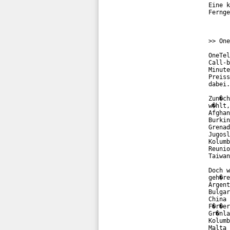
Eine k
Fernge
>> One
OneTel
Call-b
Minute
Preiss
dabei.
Zun�ch
w�hlt,
Afghan
Burkin
Grenad
Jugosl
Kolumb
Reunio
Taiwan
Doch w
geh�re
Argent
Bulgar
China 
F�r�er
Gr�nla
Kolumb
Malta 