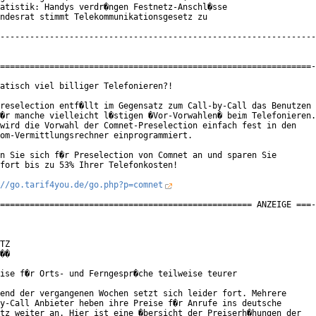
atistik: Handys verdr�ngen Festnetz-Anschl�sse

ndesrat stimmt Telekommunikationsgesetz zu

----------------------------------------------------------------
===============================================================-
atisch viel billiger Telefonieren?!

reselection entf�llt im Gegensatz zum Call-by-Call das Benutzen

�r manche vielleicht l�stigen �Vor-Vorwahlen� beim Telefonieren.

wird die Vorwahl der Comnet-Preselection einfach fest in den

om-Vermittlungsrechner einprogrammiert.

n Sie sich f�r Preselection von Comnet an und sparen Sie

fort bis zu 53% Ihrer Telefonkosten!

//go.tarif4you.de/go.php?p=comnet
=================================================== ANZEIGE ===-
TZ

��

ise f�r Orts- und Ferngespr�che teilweise teurer

end der vergangenen Wochen setzt sich leider fort. Mehrere

y-Call Anbieter heben ihre Preise f�r Anrufe ins deutsche

tz weiter an. Hier ist eine �bersicht der Preiserh�hungen der
