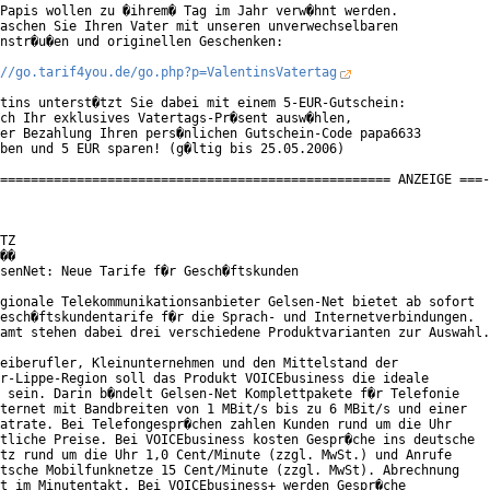
Papis wollen zu �ihrem� Tag im Jahr verw�hnt werden.

aschen Sie Ihren Vater mit unseren unverwechselbaren

nstr�u�en und originellen Geschenken:

//go.tarif4you.de/go.php?p=ValentinsVatertag
tins unterst�tzt Sie dabei mit einem 5-EUR-Gutschein:

ch Ihr exklusives Vatertags-Pr�sent ausw�hlen,

er Bezahlung Ihren pers�nlichen Gutschein-Code papa6633

ben und 5 EUR sparen! (g�ltig bis 25.05.2006)

=================================================== ANZEIGE ===-
TZ

��

senNet: Neue Tarife f�r Gesch�ftskunden

gionale Telekommunikationsanbieter Gelsen-Net bietet ab sofort

esch�ftskundentarife f�r die Sprach- und Internetverbindungen.

amt stehen dabei drei verschiedene Produktvarianten zur Auswahl.

eiberufler, Kleinunternehmen und den Mittelstand der

r-Lippe-Region soll das Produkt VOICEbusiness die ideale

 sein. Darin b�ndelt Gelsen-Net Komplettpakete f�r Telefonie

ternet mit Bandbreiten von 1 MBit/s bis zu 6 MBit/s und einer

atrate. Bei Telefongespr�chen zahlen Kunden rund um die Uhr

tliche Preise. Bei VOICEbusiness kosten Gespr�che ins deutsche

tz rund um die Uhr 1,0 Cent/Minute (zzgl. MwSt.) und Anrufe

tsche Mobilfunknetze 15 Cent/Minute (zzgl. MwSt). Abrechnung

t im Minutentakt. Bei VOICEbusiness+ werden Gespr�che
