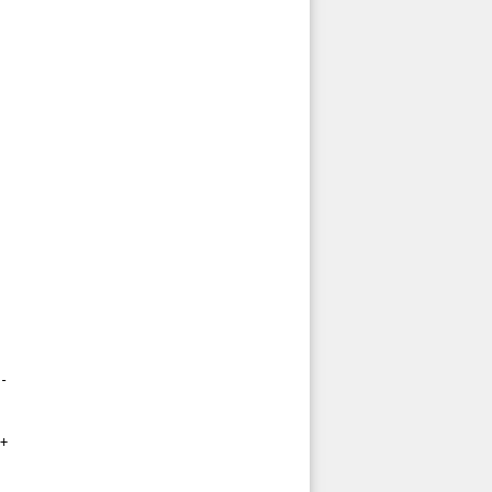
-

+
