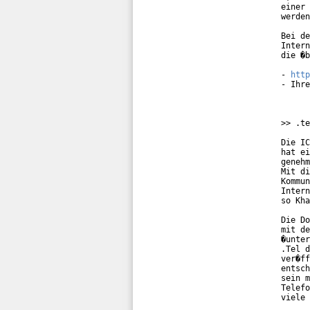
einer 
werden
Bei de
Intern
die �b
- 
http
- Ihre
>> .te
Die IC
hat ei
genehm
Mit di
Kommun
Intern
so Kha
Die Do
mit de
�unter
.Tel d
ver�ff
entsch
sein m
Telefo
viele 