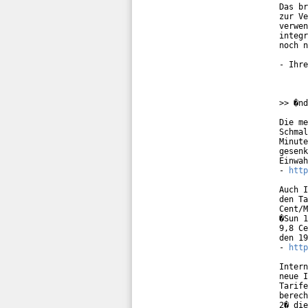
Das br
zur Ve
verwen
integr
noch n
- Ihre
>> �nd
Die me
Schmal
Minute
gesenk
Einwah
- 
http
Auch I
den Ta
Cent/M
�Sun 1
9,8 Ce
den 19
- 
http
Intern
neue I
Tarife
berech
2� die