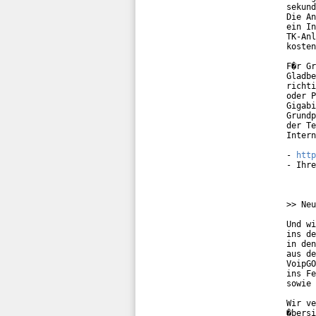
sekund
Die An
ein In
TK-Anl
kosten
F�r Gr
Gladbe
richti
oder P
Gigabi
Grundp
der Te
Intern
- 
http
- Ihre
>> Neu
Und wi
ins de
in den
aus de
VoipGO
ins Fe
sowie 
Wir ve
�bersi