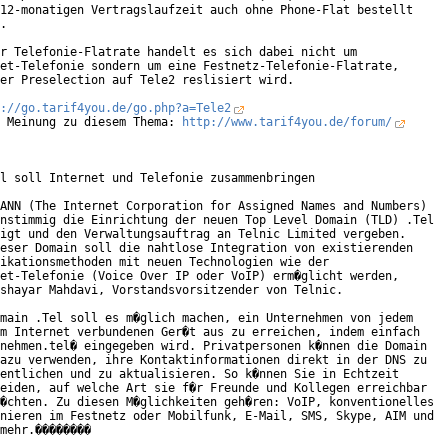
12-monatigen Vertragslaufzeit auch ohne Phone-Flat bestellt

. 

r Telefonie-Flatrate handelt es sich dabei nicht um

et-Telefonie sondern um eine Festnetz-Telefonie-Flatrate,

er Preselection auf Tele2 reslisiert wird.

://go.tarif4you.de/go.php?a=Tele2
 Meinung zu diesem Thema: 
http://www.tarif4you.de/forum/
l soll Internet und Telefonie zusammenbringen

ANN (The Internet Corporation for Assigned Names and Numbers)

nstimmig die Einrichtung der neuen Top Level Domain (TLD) .Tel

igt und den Verwaltungsauftrag an Telnic Limited vergeben.

eser Domain soll die nahtlose Integration von existierenden

ikationsmethoden mit neuen Technologien wie der

et-Telefonie (Voice Over IP oder VoIP) erm�glicht werden,

shayar Mahdavi, Vorstandsvorsitzender von Telnic.

main .Tel soll es m�glich machen, ein Unternehmen von jedem

m Internet verbundenen Ger�t aus zu erreichen, indem einfach

nehmen.tel� eingegeben wird. Privatpersonen k�nnen die Domain

azu verwenden, ihre Kontaktinformationen direkt in der DNS zu

entlichen und zu aktualisieren. So k�nnen Sie in Echtzeit

eiden, auf welche Art sie f�r Freunde und Kollegen erreichbar

�chten. Zu diesen M�glichkeiten geh�ren: VoIP, konventionelles

nieren im Festnetz oder Mobilfunk, E-Mail, SMS, Skype, AIM und

mehr.��������
