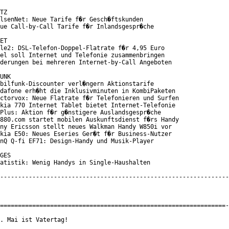
TZ

lsenNet: Neue Tarife f�r Gesch�ftskunden

ue Call-by-Call Tarife f�r Inlandsgespr�che

ET

le2: DSL-Telefon-Doppel-Flatrate f�r 4,95 Euro

el soll Internet und Telefonie zusammenbringen

derungen bei mehreren Internet-by-Call Angeboten

UNK

bilfunk-Discounter verl�ngern Aktionstarife

dafone erh�ht die Inklusivminuten in KombiPaketen

ctorvox: Neue Flatrate f�r Telefonieren und Surfen

kia 770 Internet Tablet bietet Internet-Telefonie

Plus: Aktion f�r g�nstigere Auslandsgespr�che

880.com startet mobilen Auskunftsdienst f�rs Handy

ny Ericsson stellt neues Walkman Handy W850i vor

kia E50: Neues Eseries Ger�t f�r Business-Nutzer

nQ Q-fi EF71: Design-Handy und Musik-Player

GES

atistik: Wenig Handys in Single-Haushalten

----------------------------------------------------------------
===============================================================-
. Mai ist Vatertag!
