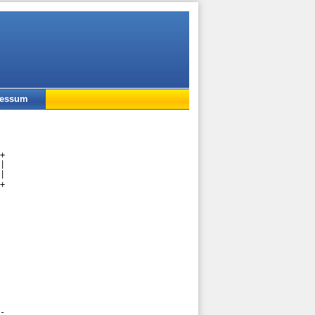
ressum
+

|

|

+

-
