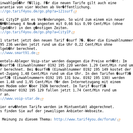
inwahlgeb�hr f�llig. F�r die neuen Tarife gilt auch eine

arantie von vier Wochen ab Ver�ffentlichung.

://go.tarif4you.de/go.php?a=121surf
ei CityIP gibt es Ver�nderungen. So wird zum einem ein neuer

�M�hlenweg 4 Neu� angeoten mit 0,66 bis 0,99 Cent/Min (ohne

lgeb�hr) in den g�nstigen Zeiten.

://go.tarif4you.de/go.php?a=CityIP
1 startet jetzt den neuen Tarif �surf 7�. �ber die Einwahlnummer

95 236 werden jetzt rund um die Uhr 0,22 Cent/Min ohne

lgeb�hr berechnet.

://www.smart91.de
entelo-Ableger Voip-star werden dagegen die Preise erh�ht: Im

�surf5� (Einwahlnummer 0192 195 220 werden 1,29 Cent/Min rund um

r berechnet. Bei �surf4� (Einwahlnummer 0192 195 149 kostet der

et-Zugang 1,48 Cent/Min rund um die Uhr. In den Tarifen �surf3�

urf2� (Einwahlnummern 0192 195 131 bzw. 0192 195 130) werden

en 1,48 und 1,95 Cent/Min f�r den Internetzugang mit einem

en Modem oder �ber ISDN berechnet. Im Tarif �surf1�

hlnummer 0192 195 129 fallen jetzt 1,74 Cent/Min rund um

r an.

://www.voip-star.de
ier erw�hnten Tarife werden im Mintuentakt abgerechnet.

s finden Sie auf der jeweiligen Anbieter-Webseite.

 Meinung zu diesem Thema: 
http://www.tarif4you.de/forum/