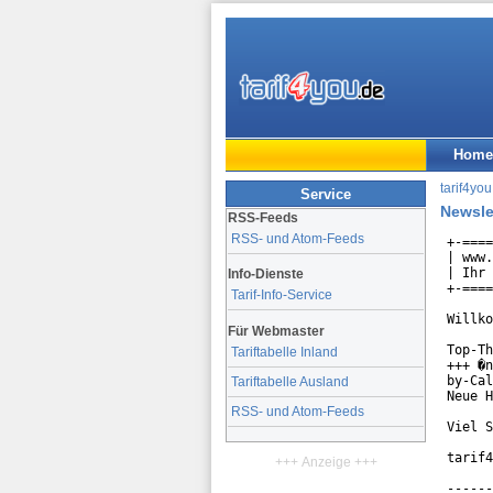
Home
tarif4you
Service
Newsle
RSS-Feeds
RSS- und Atom-Feeds
+-====
| www.
| Ihr 
Info-Dienste
+-====
Tarif-Info-Service
Willko
Für Webmaster
Top-Th
Tariftabelle Inland
+++ �n
by-Cal
Tariftabelle Ausland
Neue H
RSS- und Atom-Feeds
Viel S
tarif4
+++ Anzeige +++
------