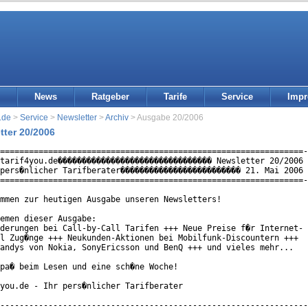
News
Ratgeber
Tarife
Service
Imp
.de
>
Service
>
Newsletter
>
Archiv
> Ausgabe 20/2006
tter 20/2006
===============================================================-
tarif4you.de�������������������������������� Newsletter 20/2006 
pers�nlicher Tarifberater������������������������� 21. Mai 2006 
===============================================================-
mmen zur heutigen Ausgabe unseren Newsletters!

emen dieser Ausgabe:

derungen bei Call-by-Call Tarifen +++ Neue Preise f�r Internet-

l Zug�nge +++ Neukunden-Aktionen bei Mobilfunk-Discountern +++

andys von Nokia, SonyEricsson und BenQ +++ und vieles mehr...

pa� beim Lesen und eine sch�ne Woche!

you.de - Ihr pers�nlicher Tarifberater

----------------------------------------------------------------