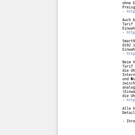
ohne E
Preisg
- 
http
Auch b
Tarif 
Einwah
- 
http
Smart9
0192 1
Einwah
- 
http
Beim V
Tarif 
die Uh
Intern
und �s
zwisch
analog
(Einwa
die Uh
- 
http
Alle h
Detail
- Ihre