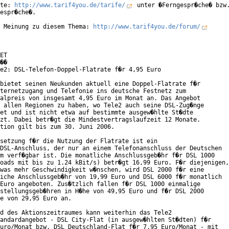
te: 
http://www.tarif4you.de/tarife/
 unter �Ferngespr�che� bzw.
espr�che�.

 Meinung zu diesem Thema: 
http://www.tarif4you.de/forum/
ET

��

e2: DSL-Telefon-Doppel-Flatrate f�r 4,95 Euro

bietet seinen Neukunden aktuell eine Doppel-Flatrate f�r

ternetzugang und Telefonie ins deutsche Festnetz zum

alpreis von insgesamt 4,95 Euro im Monat an. Das Angebot

 allen Regionen zu haben, wo Tele2 auch seine DSL-Zug�nge

et und ist nicht etwa auf bestimmte ausgew�hlte St�dte

zt. Dabei betr�gt die Mindestvertragslaufzeit 12 Monate.

tion gilt bis zum 30. Juni 2006.

setzung f�r die Nutzung der Flatrate ist ein

DSL-Anschluss, der nur an einem Telefonanschluss der Deutschen

m verf�gbar ist. Die monatliche Anschlussgeb�hr f�r DSL 1000

oads mit bis zu 1.24 kBit/s) betr�gt 16,99 Euro. F�r diejenigen,

was mehr Geschwindigkeit w�nschen, wird DSL 2000 f�r eine

iche Anschlussgeb�hr von 19,99 Euro und DSL 6000 f�r monatlich

Euro angeboten. Zus�tzlich fallen f�r DSL 1000 einmalige

stellungsgeb�hren in H�he von 49,95 Euro und f�r DSL 2000

e von 29,95 Euro an.

d des Aktionszeitraumes kann weiterhin das Tele2

andardangebot - DSL City-Flat (in ausgew�hlten St�dten) f�r

uro/Monat bzw. DSL Deutschland-Flat f�r 7,95 Euro/Monat - mit
