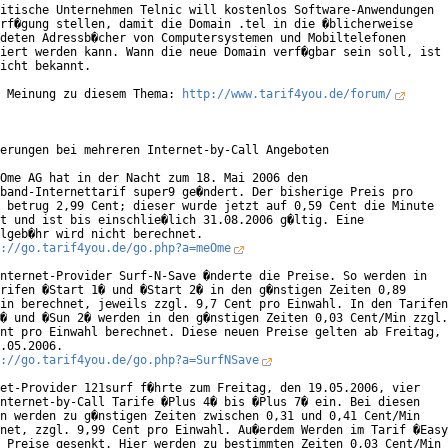
itische Unternehmen Telnic will kostenlos Software-Anwendungen

rf�gung stellen, damit die Domain .tel in die �blicherweise

deten Adressb�cher von Computersystemen und Mobiltelefonen

iert werden kann. Wann die neue Domain verf�gbar sein soll, ist

icht bekannt.

 Meinung zu diesem Thema: 
http://www.tarif4you.de/forum/
erungen bei mehreren Internet-by-Call Angeboten

Ome AG hat in der Nacht zum 18. Mai 2006 den

band-Internettarif super9 ge�ndert. Der bisherige Preis pro

 betrug 2,99 Cent; dieser wurde jetzt auf 0,59 Cent die Minute

t und ist bis einschlie�lich 31.08.2006 g�ltig. Eine

lgeb�hr wird nicht berechnet.

://go.tarif4you.de/go.php?a=meOme
nternet-Provider Surf-N-Save �nderte die Preise. So werden in

rifen �Start 1� und �Start 2� in den g�nstigen Zeiten 0,89

in berechnet, jeweils zzgl. 9,7 Cent pro Einwahl. In den Tarifen

� und �Sun 2� werden in den g�nstigen Zeiten 0,03 Cent/Min zzgl.

nt pro Einwahl berechnet. Diese neuen Preise gelten ab Freitag,

.05.2006. 

://go.tarif4you.de/go.php?a=SurfNSave
et-Provider 121surf f�hrte zum Freitag, den 19.05.2006, vier

nternet-by-Call Tarife �Plus 4� bis �Plus 7� ein. Bei diesen

n werden zu g�nstigen Zeiten zwischen 0,31 und 0,41 Cent/Min

net, zzgl. 9,99 Cent pro Einwahl. Au�erdem Werden im Tarif �Easy

 Preise gesenkt. Hier werden zu bestimmten Zeiten 0,03 Cent/Min
