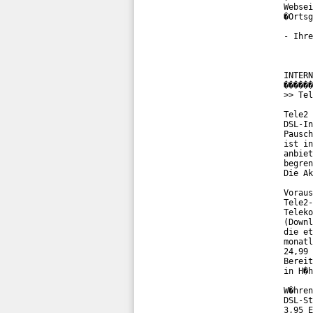
Websei
�Ortsg
- Ihre
INTERN
������
>> Tel
Tele2 
DSL-In
Pausch
ist in
anbiet
begren
Die Ak
Voraus
Tele2-
Teleko
(Downl
die et
monatl
24,99 
Bereit
in H�h
W�hren
DSL-St
3,95 E