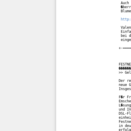
 Auch 
 �berr
 Blume
http:
 Valen
 Einfa
 bei d
 einge
+-====
FESTNE
������
>> Gel
Der re
neue G
Insges
F�r Fr
Emsche
L�sung
und In
DSL-Fl
einhei
Festne
in deu
erfolg