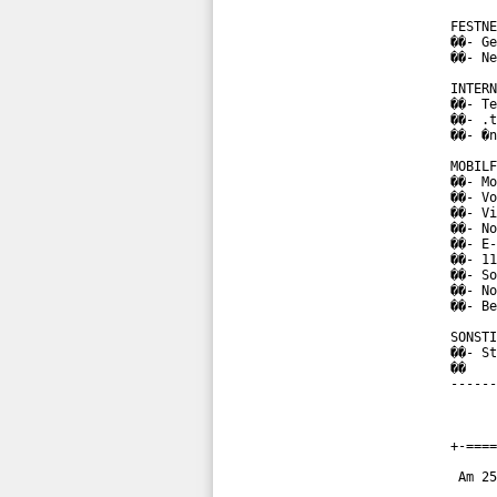
FESTNE
��- Ge
��- Ne
INTERN
��- Te
��- .t
��- �n
MOBILF
��- Mo
��- Vo
��- Vi
��- No
��- E-
��- 11
��- So
��- No
��- Be
SONSTI
��- St
��

------
+-====
 Am 25