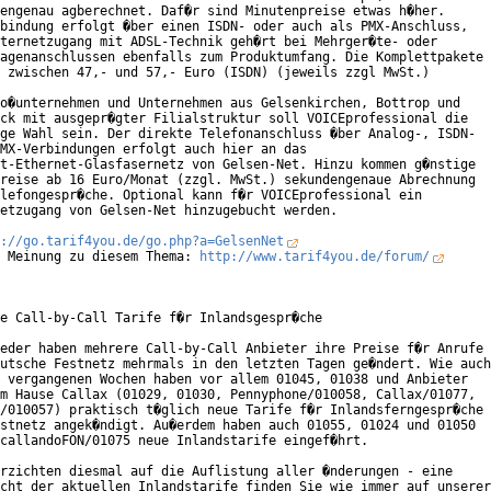
engenau agberechnet. Daf�r sind Minutenpreise etwas h�her.

bindung erfolgt �ber einen ISDN- oder auch als PMX-Anschluss,

ternetzugang mit ADSL-Technik geh�rt bei Mehrger�te- oder

agenanschlussen ebenfalls zum Produktumfang. Die Komplettpakete

 zwischen 47,- und 57,- Euro (ISDN) (jeweils zzgl MwSt.)

o�unternehmen und Unternehmen aus Gelsenkirchen, Bottrop und

ck mit ausgepr�gter Filialstruktur soll VOICEprofessional die

ge Wahl sein. Der direkte Telefonanschluss �ber Analog-, ISDN-

MX-Verbindungen erfolgt auch hier an das

t-Ethernet-Glasfasernetz von Gelsen-Net. Hinzu kommen g�nstige

reise ab 16 Euro/Monat (zzgl. MwSt.) sekundengenaue Abrechnung

lefongespr�che. Optional kann f�r VOICEprofessional ein

etzugang von Gelsen-Net hinzugebucht werden.

://go.tarif4you.de/go.php?a=GelsenNet
 Meinung zu diesem Thema: 
http://www.tarif4you.de/forum/
e Call-by-Call Tarife f�r Inlandsgespr�che

eder haben mehrere Call-by-Call Anbieter ihre Preise f�r Anrufe

utsche Festnetz mehrmals in den letzten Tagen ge�ndert. Wie auch

 vergangenen Wochen haben vor allem 01045, 01038 und Anbieter

m Hause Callax (01029, 01030, Pennyphone/010058, Callax/01077,

/010057) praktisch t�glich neue Tarife f�r Inlandsferngespr�che

stnetz angek�ndigt. Au�erdem haben auch 01055, 01024 und 01050

callandoFON/01075 neue Inlandstarife eingef�hrt.

rzichten diesmal auf die Auflistung aller �nderungen - eine

cht der aktuellen Inlandstarife finden Sie wie immer auf unserer
