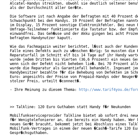
Alcatel-Handys streikten, obwohl sie deutlich seltener benut
als der Durchschnitt aller Ger�te.

Die Software ist nach Angabe der Befragten mit 40 Prozent de
Schwachpunkt bei den Handys. 19 Prozent der Befragten nannte
im Display, 15 Prozent sonstige Elektronikfehler. Bei neun P
Umfrage-Teilnehmer funktionierte die Tastatur bzw. der Empfa
einwandfrei. Das Geh�use und der Akku gingen bei acht Prozen
befragten Handynutzer kaputt.

Wie das Fachmagazin weiter berichtet, l�sst auch der Kundens
Falle eines Defekts auch zu w�nschen �brig: So mussten die K
Reparaturfall im Schnitt elf bis 14 Tage auf ihr Handy warte
wurde jedem Dritten bis Vierten (36,6 Prozent) ein neues Ger
wenn sich der Defekt nicht beheben lie�. Bei 70 Prozent alle
wurde die Reparatur als Garantiefall behandelt. Ingesamt jed
Handybesitzer bezahlte f�r die Behebung von Defekten im Schn
Euro: angesichts der Preise von Prepaid-Handys oder Neuger�t
stolzer Preis, urteilt �connect�.

- Ihre Meinung zu diesem Thema: 
http://www.tarif4you.de/for
>> Talkline: 120 Euro Guthaben statt Handy f�r Neukunden

Mobilfunkserviceprovider Talkline bietet ab sofort drei neue
f�r Wenigtelefonierer an, die bereits ein Handy haben. Wer k
neues Ger�t bracuht, bekommt jetzt bei Abschluss eines Talkl
Mobilfunk-Vertrages in einem der neuen �Cash�-Tarife 120 Eur
Gespr�chsguthaben.
