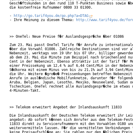
Gesch�ftskunden in den rund 110 T-Punkten Business sowie �be
die kostenfreie Rufnummer 0800 33 01300.

- 
http://go.tarif4you.de/go.php?a=DTAG
- Ihre Meinung zu diesem Thema: 
http://www.tarif4you.de/for
>> OneTel: Neue Preise f�r Auslandsgespr�che �ber 01086

Zum 23. Mai passt OneTel Tarife f�r Anrufe zu internationale
�ber die Vorwahl 01086. Zahlreiche Destinationen sind vor al
Nebenzeit, werktags von 19 Uhr bis 07 Uhr, billiger geworden
ab dem 23. Mai die Minute zum Beispiel nach Griechenland nur
Cent in der Nebenzeit. Ebenso attraktiv ist der Tarif f�r Mo
einer Preissekung um 12,4 % auf 6,44 Cent/Min in der Nebenze
S�dkorea mit einem Minus von bis zu 21,1% auf 3,94 Cent/Minu
die Uhr. Weitere �gro�e� Preissenkungen betreffen Nebenzeit-
Anrufe in ausl�ndische Mobilfunknetze, darunter f�r folgende
Aruba, Belgien, Japan, Lesotho, Mexiko, Neuseeland, Sudan od
Tschechien. OneTel rechnet alle Auslandsgespr�che im etwas u
4-Minuten-Takt.

>> Telekom erweitert Angebot der Inlandsauskunft 11833

Die Inlandsauskunft der Deutschen Telekom erweitert ihr Leis
angebot: Ab sofort k�nnen sich Anrufer aus dem Telekom-Festn
11833 direkt zu Servicerufnummern mit den Vorwahlen 0180 und
weitervermitteln lassen. F�r die vermittelten Verbindungen f
keine Preisaufschl�ge an: Sie zahlen nur den �blichen Preis 