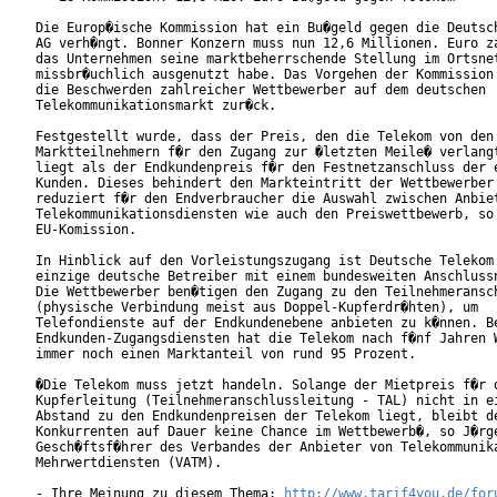
Die Europ�ische Kommission hat ein Bu�geld gegen die Deutsch
AG verh�ngt. Bonner Konzern muss nun 12,6 Millionen. Euro za
das Unternehmen seine marktbeherrschende Stellung im Ortsnet
missbr�uchlich ausgenutzt habe. Das Vorgehen der Kommission 
die Beschwerden zahlreicher Wettbewerber auf dem deutschen

Telekommunikationsmarkt zur�ck.

Festgestellt wurde, dass der Preis, den die Telekom von den 
Marktteilnehmern f�r den Zugang zur �letzten Meile� verlangt
liegt als der Endkundenpreis f�r den Festnetzanschluss der e
Kunden. Dieses behindert den Markteintritt der Wettbewerber 
reduziert f�r den Endverbraucher die Auswahl zwischen Anbiet
Telekommunikationsdiensten wie auch den Preiswettbewerb, so 
EU-Komission.

In Hinblick auf den Vorleistungszugang ist Deutsche Telekom 
einzige deutsche Betreiber mit einem bundesweiten Anschlussn
Die Wettbewerber ben�tigen den Zugang zu den Teilnehmeransch
(physische Verbindung meist aus Doppel-Kupferdr�hten), um

Telefondienste auf der Endkundenebene anbieten zu k�nnen. Be
Endkunden-Zugangsdiensten hat die Telekom nach f�nf Jahren W
immer noch einen Marktanteil von rund 95 Prozent.

�Die Telekom muss jetzt handeln. Solange der Mietpreis f�r d
Kupferleitung (Teilnehmeranschlussleitung - TAL) nicht in ei
Abstand zu den Endkundenpreisen der Telekom liegt, bleibt de
Konkurrenten auf Dauer keine Chance im Wettbewerb�, so J�rge
Gesch�ftsf�hrer des Verbandes der Anbieter von Telekommunika
Mehrwertdiensten (VATM).

- Ihre Meinung zu diesem Thema: 
http://www.tarif4you.de/for