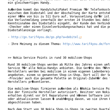
ein gleichwertiges Handy.

Au�erdem kommt das HandySchutzPaket Premium f�r Telefonkoste
zwischen dem Diebstahl und der Abschaltung der Karte entsteh
einer H�he von bis zu 511 Euro auf. Voraussetzung daf�r ist,
die Verlustmeldung innerhalb der ersten 24 Stunden bei debit
Kenntnisnahme des Diebstahls eingeht, der Kunde den Verbindu
-Checker oder einen Einzelverbindungsnachweis hat und die po
Diebstahlanzeige vorliegt.

- 
http://go.tarif4you.de/go.php?a=debitel
- Ihre Meinung zu diesem Thema: 
http://www.tarif4you.de/for
>> Nokia Service Points in rund 30 mobilcom-Shops

Rund 30 mobilcom-Shops werden ab Mitte des Jahres einen umfa
Service f�r alle Nokia-Handys anbieten. Die Ger�te des f�hre
Herstellers werden bei mobilcom in einem eigenen Ladenbereic
angeboten, einem so genannten Shop-in-Shop. Dort will der Se
-Provider auch die gesamte Palette an Original-Zubeh�r des f
Herstellers pr�sentieren.

Die mobilcom-Shops firmieren au�erdem als �Nokia Service Poi
die der finnische Hersteller autorisiert. Besitzer von Nokia
erhalten direkt vor Ort Reparaturen und k�nnen Software inst
oder aktualisieren lassen � unabh�ngig davon, wo sie ihren H
abgeschlossen haben.

Nach dem Start von 30 Nokia Shop-in-Shops im zweiten Quartal