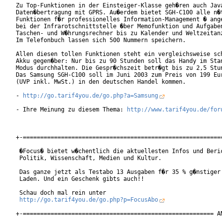
Zu Top-Funktionen in der Einsteiger-Klasse geh�ren auch Java
Daten�bertragung mit GPRS. Au�erdem bietet SGH-C100 alle n�t
Funktionen f�r professionelles Information-Management � ange
bei der Infrarotschnittstelle �ber Memofunktion und Aufgaben
Taschen- und W�hrungsrechner bis zu Kalender und Weltzeitanz
Im Telefonbuch lassen sich 500 Nummern speichern.

Allen diesen tollen Funktionen steht ein vergleichsweise sch
Akku gegen�ber: Nur bis zu 90 Stunden soll das Handy im Stan
Modus durchhalten. Die Gespr�chszeit betr�gt bis zu 2,5 Stun
Das Samsung SGH-C100 soll im Juni 2003 zum Preis von 199 Eur
(UVP inkl. MwSt.) in den deutschen Handel kommen.

- 
http://go.tarif4you.de/go.php?a=Samsung
- Ihre Meinung zu diesem Thema: 
http://www.tarif4you.de/for
+-==========================================================
 �Focus� bietet w�chentlich die aktuellesten Infos und Beric
 Politik, Wissenschaft, Medien und Kultur. 

 Das ganze jetzt als Testabo 13 Ausgaben f�r 35 % g�nstiger 
 Laden. Und ein Geschenk gibts auch!!

 Schau doch mal rein unter 

http://go.tarif4you.de/go.php?p=FocusAbo
+-======================================================= AN