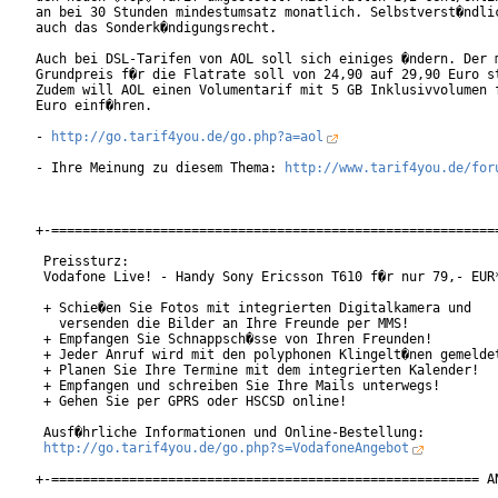
an bei 30 Stunden mindestumsatz monatlich. Selbstverst�ndlic
auch das Sonderk�ndigungsrecht.

Auch bei DSL-Tarifen von AOL soll sich einiges �ndern. Der m
Grundpreis f�r die Flatrate soll von 24,90 auf 29,90 Euro st
Zudem will AOL einen Volumentarif mit 5 GB Inklusivvolumen f
Euro einf�hren.

- 
http://go.tarif4you.de/go.php?a=aol
- Ihre Meinung zu diesem Thema: 
http://www.tarif4you.de/for
+-==========================================================
 Preissturz:

 Vodafone Live! - Handy Sony Ericsson T610 f�r nur 79,- EUR*
 + Schie�en Sie Fotos mit integrierten Digitalkamera und

   versenden die Bilder an Ihre Freunde per MMS!

 + Empfangen Sie Schnappsch�sse von Ihren Freunden!

 + Jeder Anruf wird mit den polyphonen Klingelt�nen gemeldet
 + Planen Sie Ihre Termine mit dem integrierten Kalender!

 + Empfangen und schreiben Sie Ihre Mails unterwegs!

 + Gehen Sie per GPRS oder HSCSD online!

 Ausf�hrliche Informationen und Online-Bestellung:

http://go.tarif4you.de/go.php?s=VodafoneAngebot
+-======================================================= AN