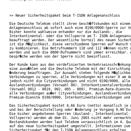
>> Neuer Sicherheitspaket beim T-ISDN Anlagenanschluss

Die Deutsche Telekom stellt ihren Gesch�ftskunden mit einem 
Anlagenanschluss ab sofort auch eine 0190/0900-Sperre zur Ve
Bisher konnte wahlweise entweder nur die Auslands-, die

Interkontinental- oder die Vollsperre am T- ISDN Anlagenansc
beauftragt werden. Der wesentliche Vorteil des neuen Sicherh
ist die M�glichkeit, diese verschiedene Sperren auf Wunsch m
zu kombinieren. Die Notrufnummern 110 und 112 k�nnen nicht g
werden und auch die 0800-Rufnummern sind immer erreichbar. A
Gespr�che werden von der Sperre nicht beeinflusst.

Der Kunde kann aus den vordefinierten Verkehrseinschr�nkungs
eine ausw�hlen und die Deutsche Telekom mit der Einrichtung 
�nderung beauftragen. Zur Auswahl stehen folgende M�glichkei
Verbindungen zu sperren, alle Verbindungen mit einer 0 am An
jedoch nicht die Cityverbindungen und nicht 0190/0900, alle

Auslandsverbindungen (Vorwahl 00), Interkontinentalverbindun
(Vorwahl 0012 - 0019, 002, 005 - 009), Premium-Rate-Dienste 
alle Verbindungen au�er Cityverbindungen, Auslandsverbindung
Premium-Dienste 0190/0900, Interkontinentalverbindungen und 
Das Sicherheitspaket kostet 6,66 Euro (netto) monatlich je A
und bei der Bereitstellung oder �nderung je Vorgang 9,90 Eur
Die bisher angebotenen Sperren (Ausland-, Interkontinental- 
Vollsperre) werden ab dem 01. Juni 2003 nicht mehr vermarkte
Bestandskunden werden laut Telekom voraussichtlich im 4. Qua
auf das neue Sicherheitspaket umgestellt. Informationen zum 
Sicherheitspaket f�r den T-ISDN Anlagenanschluss erhalten
