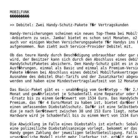
MOBILFUNK

���������

>> Debitel: Zwei Handy-Schutz-Pakete f�r Vertragskunden

Handy-Versicherungen scheinen ein neues Top-Thema bei Mobilf
-Anbietern zu sein. Jamba! bietet es schon seit Monaten, o2 
auch vor einigen Wochen Versicherungspakete f�r Handys ins P
aufgenommen. Nun zieht auch Service-Provider Debitel mit.

Ob das teure Handy durch Besch�digung unbrauchbar oder gar g
wird, der Besitzer kann sich durch den Abschluss eines debit
HandySchutzPaketes absichern. Den Handy-Schutz gibt es in zw
Ausf�hrungen, einmal als Basic und einmal als Premium-Versio
Pakete k�nnen bei Abschluss eines debitel Mobilfunkvertrages
Ausnahme des debitel Oha!-Tarifs und der Zusatzkarte) abgesc
werden und haben eine Mindestvertragslaufzeit von 12 Monaten
Das Basic-Paket gibt es - unabh�ngig vom Ger�tetyp - f�r 2,9
Monat und gew�hrleistet je Schadenfall eine Reparatur oder H
-Ersatz bis zu einem Ger�tewert von 1534 Euro. Das HandySchu
Premium, das f�r 4 Euro/Monat zu haben ist, bietet dar�ber h
einen umfassenden Diebstahlschutz. Daf�r ist eine Selbstbete
die je nach Ger�tewert zwischen 38 und 153 Euro liegt, notwe
Hardware wird je Schadenfall bis zu einem Wert von 1534 Euro
Die Abwicklung im Falle eines Diebstahls ist einfach: Sobald
eine polizeiliche Diebstahlsanzeige vorlegt, bekommt er das 
Handy gegen Zahlung der jeweiligen Selbstbeteiligung. Falls 
urspr�ngliche Modell nicht mehr lieferbar ist, erh�lt der Ku