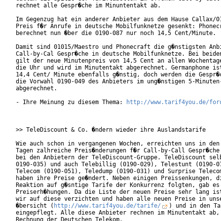
rechnet alle Gespr�che im Minuntentakt ab.

Im Gegenzug hat ein anderer Anbieter aus dem Hause Callax/01
Preis f�r Anrufe in deutsche Mobilfunknetze gesenkt: Phonecr
berechnet nun �ber die 0190-087 nur noch 14,5 Cent/Minute.

Damit sind 01015/Maestro und Phonecraft die g�nstigsten Anbi
Call-by-Cal Gespr�che in deutsche Mobilfunknetze. Bei beiden
gilt der neue Minutenpreis von 14,5 Cent an allen Wochentage
die Uhr und wird im Minutentakt abgerechnet. Germanphone ist
14,4 Cent/ Minute ebenfalls g�nstig, doch werden die Gespr�c
die Vorwahl 0190-049 des Anbieters im ung�nstigen 5-Minuten-
abgerechnet.

- Ihre Meinung zu diesem Thema: 
http://www.tarif4you.de/for
>> TeleDiscount & Co. �ndern wieder ihre Auslandstarife

Wie auch schon in vergangenen Wochen, erreichten uns in den 
Tagen zalhreiche Preis�nderungen f�r Call-by-Call Gespr�che 
bei den Anbietern der TeleDiscount-Gruppe. TeleDiscount selb
0190-035) und auch Telebillig (0190-029), Telestunt (0190-07
Telecom (0190-051), Teledump (0190-031) und Surprise Telecom
haben ihre Preise ge�ndert. Neben einigen Preissenkungen, di
Reaktion auf g�sntige Tarife der Konkurrenz folgten, gab es 
Preiserh�hungen. Da die Liste der neuen Preise sehr lang ist
wir auf diese verzichten und haben alle neuen Preise in unse
�bersicht (
http://www.tarif4you.de/tarife/
) und in den Ta
eingepflegt. Alle diese Anbieter rechnen im Minutentakt ab, 
Rechnung der Deutschen Telekom.
