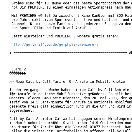
 Gro�es Kino f�r zu Hause oder das beste Sportprogramm der W
 hol Dir PREMIERE zu einem einmaligen Aktionspreis nach Haus
 Mit PREMIERE w�hlst Du zwischen 7 Kino-Kan�len mit 300 Film
 pro Jahr, exklusiven Sportevents - live und hautnah - und d
 Channel f�r die ganze Familie. Und jederzeit Zugang zu den 
 aus Sport, Film und Erotik auf Abruf.

 Jetzt einsteigen und PREMIERE 3 Monate gratis sehen!

http://go.tarif4you.de/go.php?s=premiere
+-======================================================= AN
FESTNETZ

��������

>> Neue Call-by-Call Tarife f�r Anrufe in Mobilfunknetze

In der vergangenen Woche haben einige Call-by-Call Anbieter 
f�r Anrufe in deutsche Mobilfunknetze ge�ndert. So gilt bei 
Maestro Telecom GmbH seit Dienstag, den 20. Mai 2003, der g�
Tarif von 14,5 Cent/Minute f�r Anrufe in nationale Mobilfunk
gesenkte Preis gilt einheitlich rund um die Uhr und wird im 
abgerechnet.

Call-by-Call Anbieter Callax hat dagegen seinen Minutenpreis
in Mobilfunknetze erh�ht. Statt bisher 14,9 Cent werden nun 
pro Minute f�r Anrufe �ber die Vorwahl 01077 berechnet. Dami
Callax die Spitze der Tariftabellen im offenen Call-by-Call.