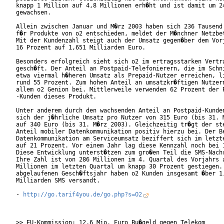
knapp 1 Million auf 4,8 Millionen erh�ht und ist damit um 24
gewachsen.

Allein zwischen Januar und M�rz 2003 haben sich 236 Tausend 
f�r Produkte von o2 entschieden, meldet der M�nchner Netzbet
Mit der Kundenzahl steigt auch der Umsatz gegen�ber dem Vorj
16 Prozent auf 1,651 Milliarden Euro.

Besonders erfolgreich sieht sich o2 im ertragsstarken Vertra
gesch�ft. Der Anteil an Postpaid-Telefonierern, die im Schni
etwa viermal h�heren Umsatz als Prepaid-Nutzer erreichen, li
rund 55 Prozent. Zum hohen Anteil an umsatzkr�ftigen Nutzern
allem o2 Genion bei. Mittlerweile verwenden 62 Prozent der P
-Kunden dieses Produkt.

Unter anderem durch den wachsenden Anteil an Postpaid-Kunden
sich der j�hrliche Umsatz pro Nutzer von 315 Euro (bis 31. M
auf 340 Euro (bis 31. M�rz 2003). Gleichzeitig tr�gt der ste
Anteil mobiler Datenkommunikation positiv hierzu bei. Der Be
Datenkommunikation am Serviceumsatz beziffert sich im letzte
auf 21 Prozent. Vor einem Jahr lag diese Kennzahl noch bei 1
Diese Entwicklung unterst�tzen zum gro�en Teil die SMS-Nachr
Ihre Zahl ist von 286 Millionen im 4. Quartal des Vorjahrs a
Millionen im letzten Quartal um knapp 30 Prozent gestiegen. 
abgelaufenen Gesch�ftsjahr haben o2 Kunden insgesamt �ber 1,
Milliarden SMS versandt.

- 
http://go.tarif4you.de/go.php?s=O2
>> EU-Kommission: 12,6 Mio. Euro Bu�geld gegen Telekom
