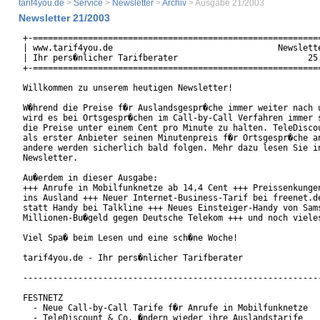
tarif4you.de
>
Service
>
Newsletter
>
Archiv
> Ausgabe 21/2003
Newsletter 21/2003
+-==========================================================
| www.tarif4you.de                                 Newslette
| Ihr pers�nlicher Tarifberater                          25.
+-==========================================================
Willkommen zu unserem heutigen Newsletter!

W�hrend die Preise f�r Auslandsgespr�che immer weiter nach u
wird es bei Ortsgespr�chen im Call-by-Call Verfahren immer s
die Preise unter einem Cent pro Minute zu halten. TeleDiscou
als erster Anbieter seinen Minutenpreis f�r Ortsgespr�che an
andere werden sicherlich bald folgen. Mehr dazu lesen Sie in
Newsletter.

Au�erdem in dieser Ausgabe:

+++ Anrufe in Mobilfunknetze ab 14,4 Cent +++ Preissenkungen
ins Ausland +++ Neuer Internet-Business-Tarif bei freenet.de
statt Handy bei Talkline +++ Neues Einsteiger-Handy von Sams
Millionen-Bu�geld gegen Deutsche Telekom +++ und noch vieles
Viel Spa� beim Lesen und eine sch�ne Woche!

tarif4you.de - Ihr pers�nlicher Tarifberater

------------------------------------------------------------
FESTNETZ

  - Neue Call-by-Call Tarife f�r Anrufe in Mobilfunknetze

  - TeleDiscount & Co. �ndern wieder ihre Auslandstarife
