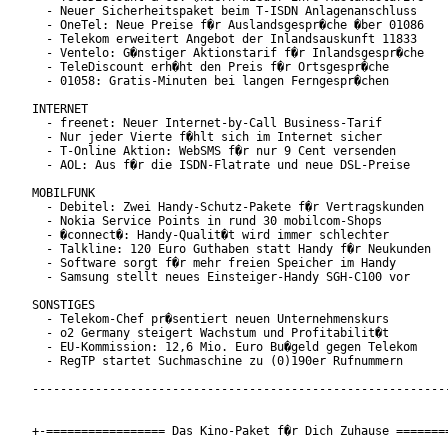
  - Neuer Sicherheitspaket beim T-ISDN Anlagenanschluss

  - OneTel: Neue Preise f�r Auslandsgespr�che �ber 01086

  - Telekom erweitert Angebot der Inlandsauskunft 11833

  - Ventelo: G�nstiger Aktionstarif f�r Inlandsgespr�che

  - TeleDiscount erh�ht den Preis f�r Ortsgespr�che

  - 01058: Gratis-Minuten bei langen Ferngespr�chen

INTERNET

  - freenet: Neuer Internet-by-Call Business-Tarif

  - Nur jeder Vierte f�hlt sich im Internet sicher

  - T-Online Aktion: WebSMS f�r nur 9 Cent versenden

  - AOL: Aus f�r die ISDN-Flatrate und neue DSL-Preise

MOBILFUNK

  - Debitel: Zwei Handy-Schutz-Pakete f�r Vertragskunden

  - Nokia Service Points in rund 30 mobilcom-Shops

  - �connect�: Handy-Qualit�t wird immer schlechter

  - Talkline: 120 Euro Guthaben statt Handy f�r Neukunden

  - Software sorgt f�r mehr freien Speicher im Handy

  - Samsung stellt neues Einsteiger-Handy SGH-C100 vor

SONSTIGES

  - Telekom-Chef pr�sentiert neuen Unternehmenskurs

  - o2 Germany steigert Wachstum und Profitabilit�t

  - EU-Kommission: 12,6 Mio. Euro Bu�geld gegen Telekom

  - RegTP startet Suchmaschine zu (0)190er Rufnummern

------------------------------------------------------------
+-================= Das Kino-Paket f�r Dich Zuhause ========