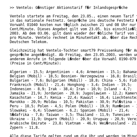
>> Ventelo: G�nstiger Aktionstarif f�r Inlandsgespr�che

Ventelo startete am Freitag, den 23.05., einen neuen Tarif f
in das nationale Festnetz. Gespr�che ins deutsche Festnetz �
Vorwahl 01040 kosten nun t�glich zwischen 21 und 08 Uhr nur 
Cent/Minute. Dieses Angebot gilt vom 23.05. bis einschlie�li
2003. Ab dem 03.06. gilt dann wieder der �bliche Tarif von 2
pro Minute. Ventelo rechnet im Minutentakt ab, �ber die Rech
Deutschen Telekom.

Gleichzeitig hat Ventelo-Tochter smart79 Preissenkung f�r Au
gespr�che angek�ndigt. Ab Freitag, den 23.05.2003, werden un
anderem Anrufe in folgende L�nder �ber die Vorwahl 0190-079 
(Preise in Cent/Minute):

Algerien - 15,5; Argentinien - 4,6; Armenien - 15,1; Bahamas
Belgien (Mobil) - 18,5; Bosnien- Herzegowina - 16,8; Brasili
Bulgarien - 7,6; Bulgarien (Mobil) - 18,8; China - 5,6; Fids
Frankreich (Mobil) - 21,4; Hongkong - 3,4; Indien - 19,5;

Indonesien - 8,9; Irak - 38,4; Iran - 10,9; Island - 4,7;

Jamaika - 21,9; Jordanien - 20,9; Jugoslawien - 12,2; Kameru
Kasachstan - 14,7; Kenia - 22,4; Kuwait - 16,4; Liechtenstei
Marokko - 20,9; Moldau - 10,5; Pakistan - 30,9; Pal�stina - 
Peru - 10,5; Polen - 4,5; Polen (Mobil) - 19,9; Rum�nien - 1
Slowakei - 6,4; Slowenien - 6,2; Spanien (Mobil) - 21,4;

S�dafrika - 7,8; Taiwan - 3,5; Thailand - 11,9; Tunesien - 2
Ukraine - 11,9; Ungarn (Mobil) - 20,9; Uruguay - 20,9; Verei
Arabische Emirate - 23,8; Vietnam - 46,9; Wei�russland - 21,
Zypern - 11,8.

Alle diese Tarife gelten rund um die Uhr und werden im Minut