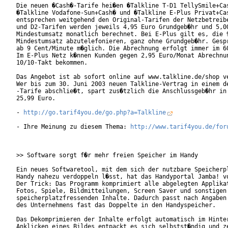
Die neuen �Cash�-Tarife hei�en �Talkline T-D1 TellySmile+Cas
�Talkline Vodafone-Sun+Cash� und �Talkline E-Plus Privat+Cas
entsprechen weitgehend den Original-Tarifen der Netzbetreibe
und D2-Tarifen werden jeweils 4,95 Euro Grundgeb�hr und 5,00
Mindestumsatz monatlich berechnet. Bei E-Plus gilt es, die 9
Mindestumsatz abzutelefonieren, ganz ohne Grundgeb�hr. Gespr
ab 9 Cent/Minute m�glich. Die Abrechnung erfolgt immer im 60
Im E-Plus Netz k�nnen Kunden gegen 2,95 Euro/Monat Abrechnun
10/10-Takt bekommen.

Das Angebot ist ab sofort online auf www.talkline.de/shop ve
Wer bis zum 30. Juni 2003 neuen Talkline-Vertrag in einem de
-Tarife abschlie�t, spart zus�tzlich die Anschlussgeb�hr in 
25,99 Euro.

- 
http://go.tarif4you.de/go.php?a=Talkline
- Ihre Meinung zu diesem Thema: 
http://www.tarif4you.de/for
>> Software sorgt f�r mehr freien Speicher im Handy

Ein neues Softwaretool, mit dem sich der nutzbare Speicherpl
Handy nahezu verdoppeln l�sst, hat das Handyportal Jamba! vo
Der Trick: Das Programm komprimiert alle abgelegten Applikat
Fotos, Spiele, Bildmitteilungen, Screen Saver und sonstigen

speicherplatzfressenden Inhalte. Dadurch passt nach Angaben

des Unternehmens fast das Doppelte in den Handyspeicher.

Das Dekomprimieren der Inhalte erfolgt automatisch im Hinter
Anklicken eines Bildes entpackt es sich selbstst�ndig und ze