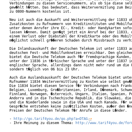
Verbindungen zu diesen Servicenummern, als ob Sie diese selb
gew�hlt h�tten. Das bedeutet, dass Weitervermitlung zum Beis
zu 0800-Nummern kostenlos ist.

Neu ist auch die Auskunft und Weitervermittlung der 11833 oh
Zusatzkosten zu Rufnummern von Kreditinstituten und Mobilfun
unter denen Anrufer ihre EC-, Kredit- oder Handykarten sofor
lassen k�nnen. Damit gen�gt jetzt ein Anruf bei der 11833, u
einem Verlust oder Diebstahl der Kreditkarte oder des Mobilt
m�glichst schnell gr��eren Schaden durch Missbrauch zu verhi
Die Inlandsauskunft der Deutschen Telekom ist unter 11833 au
deutschen Fest- und Mobilfunknetzen erreichbar. Den gleichen
bietet die Deutsche Telekom auch f�r fremdsprachige Kunden, 
unter der 11836 in t�rkischer Sprache und unter der 11837 in
englischer Sprache, allerdings dann nicht mehr rund um die U
sondern t�glich von 06 bis 23 Uhr.

Auch die Auslandsauskunft der Deutschen Telekom bietet unter
Rufnummer 11834 Weitervermittlung zu Kosten wie selbst gew�h
Die 11834 bietet diesen Service f�r Verbindungen nach Frankr
Belgien, Luxemburg, Gro�britannien, Irland, D�nemark, Schwed
Finnland, Norwegen, �sterreich, Ungarn, Italien, Spanien, Po
Andorra und in die Tschechische Republik, die Slowakei, die 
und die Niederlande sowie in die USA und nach Kanada. F�r ve
Gespr�che entstehen keine zus�tzlichen Kosten, au�er den �no
Preisen der Deutschen Telekom f�r Anrufe in diese L�nder.

- 
http://go.tarif4you.de/go.php?a=DTAG
- Ihre Meinung zu diesem Thema: 
http://www.tarif4you.de/for