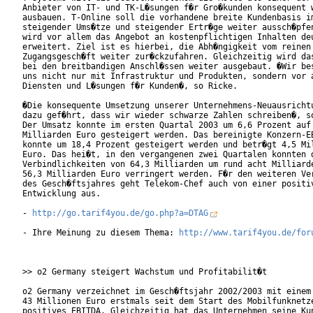
Anbieter von IT- und TK-L�sungen f�r Gro�kunden konsequent w
ausbauen. T-Online soll die vorhandene breite Kundenbasis im
steigender Ums�tze und steigender Ertr�ge weiter aussch�pfen
wird vor allem das Angebot an kostenpflichtigen Inhalten deu
erweitert. Ziel ist es hierbei, die Abh�ngigkeit vom reinen

Zugangsgesch�ft weiter zur�ckzufahren. Gleichzeitig wird das
bei den breitbandigen Anschl�ssen weiter ausgebaut. �Wir bes
uns nicht nur mit Infrastruktur und Produkten, sondern vor a
Diensten und L�sungen f�r Kunden�, so Ricke.

�Die konsequente Umsetzung unserer Unternehmens-Neuausrichtu
dazu gef�hrt, dass wir wieder schwarze Zahlen schreiben�, so
Der Umsatz konnte im ersten Quartal 2003 um 6,6 Prozent auf 
Milliarden Euro gesteigert werden. Das bereinigte Konzern-EB
konnte um 18,4 Prozent gesteigert werden und betr�gt 4,5 Mil
Euro. Das hei�t, in den vergangenen zwei Quartalen konnten d
Verbindlichkeiten von 64,3 Milliarden um rund acht Milliarde
56,3 Milliarden Euro verringert werden. F�r den weiteren Ver
des Gesch�ftsjahres geht Telekom-Chef auch von einer positiv
Entwicklung aus.

- 
http://go.tarif4you.de/go.php?a=DTAG
- Ihre Meinung zu diesem Thema: 
http://www.tarif4you.de/for
>> o2 Germany steigert Wachstum und Profitabilit�t

o2 Germany verzeichnet im Gesch�ftsjahr 2002/2003 mit einem 
43 Millionen Euro erstmals seit dem Start des Mobilfunknetze
positives EBITDA. Gleichzeitig hat das Unternehmen seine Kun