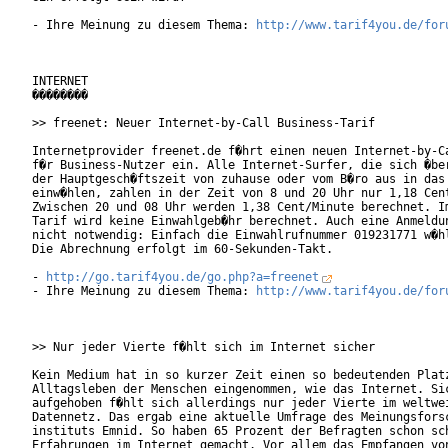
- Ihre Meinung zu diesem Thema: 
http://www.tarif4you.de/for
INTERNET

��������

>> freenet: Neuer Internet-by-Call Business-Tarif

Internetprovider freenet.de f�hrt einen neuen Internet-by-Ca
f�r Business-Nutzer ein. Alle Internet-Surfer, die sich �ber
der Hauptgesch�ftszeit von zuhause oder vom B�ro aus in das 
einw�hlen, zahlen in der Zeit von 8 und 20 Uhr nur 1,18 Cent
Zwischen 20 und 08 Uhr werden 1,38 Cent/Minute berechnet. Im
Tarif wird keine Einwahlgeb�hr berechnet. Auch eine Anmeldun
nicht notwendig: Einfach die Einwahlrufnummer 019231771 w�hl
Die Abrechnung erfolgt im 60-Sekunden-Takt.

- 
http://go.tarif4you.de/go.php?a=freenet
- Ihre Meinung zu diesem Thema: 
http://www.tarif4you.de/for
>> Nur jeder Vierte f�hlt sich im Internet sicher

Kein Medium hat in so kurzer Zeit einen so bedeutenden Platz
Alltagsleben der Menschen eingenommen, wie das Internet. Sic
aufgehoben f�hlt sich allerdings nur jeder Vierte im weltwei
Datennetz. Das ergab eine aktuelle Umfrage des Meinungsforsc
instituts Emnid. So haben 65 Prozent der Befragten schon sch
Erfahrungen im Internet gemacht. Vor allem das Empfangen von