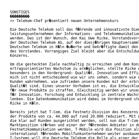
SONSTIGES

���������

>> Telekom-Chef pr�sentiert neuen Unternehmenskurs

Die Deutsche Telekom soll das f�hrende und innovativste Dien
leistungsunternehmen der Informations- und Telekommunikation
werden. Das ist der Wunsch, den Kai Uwe Ricke, Vorstandsvors
der Deutschen Telekom AG, auf der diesj�hrigen Hauptversamml
Deutschen Telekom in K�ln �u�erte und bekr�ftigte damit den 
des Vorstandes. Vorrangiges Ziel bleibt aber die Entschuldun
Konzerns.

Um die gesteckten Ziele nachhaltig zu erreichen und dem Konz
ertragsorientiertes Wachstum zu erm�glichen, stellte Ricke d
besonders in den Vordergrund: Qualit�t, Innovation und Effiz
mich ist nicht entscheidend wie wir uns sehen, sondern wie u
Kunden wahrnehmen, wie zufrieden unsere Kunden mit der erbra
Qualit�t sind. Eines unserer Vorhaben ist es, die Entwicklun
f�r neue Produkte zu straffen. Gleichzeitig werden wir unser
f�r Innovation, Forschung und Entwicklung in zentrale Wachst
lenken. Die Datenkommunikation wird dabei im Vordergrund ste
Ricke in K�ln.

Bereits jetzt hat T-Com, die Festnetz-Division des Konzerns,
der Produkte von ca. 44.000 auf rund 20.000 reduziert. Mit A
die klar auf Kunden ausgerichtet werden, soll nun die T-Com 
Marktposition st�rken und einer der f�hrenden Anbieter in de
Festnetzkommunikation werden. T-Mobile wird die Position als
international f�hrendes Mobilfunkunternehmen weiter ausbauen
T-Systems will die Deutsche Telekom die Rolle als einer der 