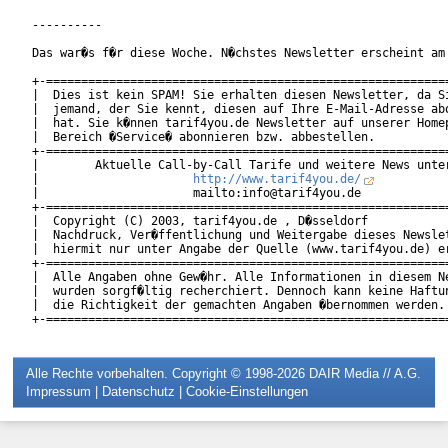
----------

Das war�s f�r diese Woche. N�chstes Newsletter erscheint am 
+-==========================================================
|  Dies ist kein SPAM! Sie erhalten diesen Newsletter, da Si
|  jemand, der Sie kennt, diesen auf Ihre E-Mail-Adresse abo
|  hat. Sie k�nnen tarif4you.de Newsletter auf unserer Homep
|  Bereich �Service� abonnieren bzw. abbestellen.           
+-==========================================================
|        Aktuelle Call-by-Call Tarife und weitere News unter
|                      
http://www.tarif4you.de/
          
|                      mailto:info@tarif4you.de             
+-==========================================================
|  Copyright (C) 2003, tarif4you.de , D�sseldorf            
|  Nachdruck, Ver�ffentlichung und Weitergabe dieses Newslet
|  hiermit nur unter Angabe der Quelle (www.tarif4you.de) er
+-==========================================================
|  Alle Angaben ohne Gew�hr. Alle Informationen in diesem Ne
|  wurden sorgf�ltig recherchiert. Dennoch kann keine Haftun
|  die Richtigkeit der gemachten Angaben �bernommen werden. 
Alle Rechte vorbehalten. Copyright © 1998-2026
DAIR Media // A.G.
Impressum
|
Datenschutz
|
Cookie-Einstellungen