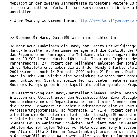
mobilcom in der zweiten Jahresh�lfte mindestens weitere 20 S
mit dem attraktiven Verkaufs- und Servicebereich f�r Nokia-P
ausstatten.

- Ihre Meinung zu diesem Thema: 
http://www.tarif4you.de/for
>> �connect�: Handy-Qualit�t wird immer schlechter

Je mehr neue Funktionen ein Handy hat, desto unzuverl�ssiger
Handy-Hersteller achten immer weniger auf die Qualit�t der G
das Ergenis einer Umfrage, die Telekommunikationsmagazin �co
unter 13.909 Lesern durchgef�hrt hat. Trauriges Ergebnis des
Pannenreports: 27 Prozent der Teilnehmer meldeten den Totala
ihres Mobiltelefons, wobei die Zahl der Handy-Infarkte steti
2001 waren es noch 14 Prozent, 2002 schon 21 Prozent. Deutli
auch im Jahr 2003 wieder eine Verbindung zwischen Nutzungsin
und Funktionen: Stark strapazierte, mit vielen Features ausg
Business-Handys gehen �fter kaputt als selten genutzte Prepa
Im Gesamtranking der Handy-Hersteller Siemens, Nokia, Motoro
Ericsson und Alcatel unter den Gesichtspunkten Zuverl�ssigke
Austauschservice und Reparaturdauer, setzt sich Siemens deut
die Spitze: Besonders in Sachen Kundenservice gibt es kaum n
Verbesserungspotenzial, so �connect�. In 71,4 Prozent der F�
erhielten die Befragten ein Leih- oder Tauschger�t oder die 
erfolgte binnen 24 Stunden. Unter den Ger�ten zeigte ebenfal
Siemens C45 am wenigsten Schw�chen. Auf Platz zwei im Gesamt
w�hlten die Befragten Nokia, vor Motorola und Sony Ericsson.
von Alcatel (Platz f�nf im Gesamtranking) erwiesen sich als 
st�rungsanf�lligsten: 44 Prozent aller von den Teilnehmern g