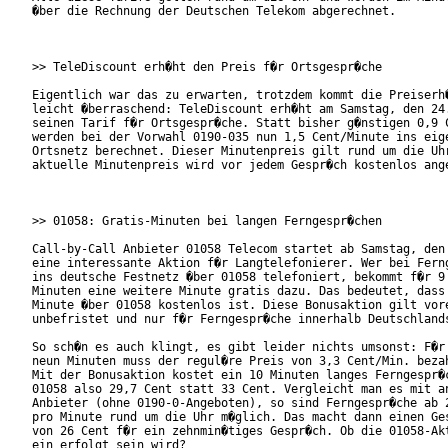
�ber die Rechnung der Deutschen Telekom abgerechnet.

>> TeleDiscount erh�ht den Preis f�r Ortsgespr�che

Eigentlich war das zu erwarten, trotzdem kommt die Preiserh�
leicht �berraschend: TeleDiscount erh�ht am Samstag, den 24.
seinen Tarif f�r Ortsgespr�che. Statt bisher g�nstigen 0,9 C
werden bei der Vorwahl 0190-035 nun 1,5 Cent/Minute ins eige
Ortsnetz berechnet. Dieser Minutenpreis gilt rund um die Uhr
aktuelle Minutenpreis wird vor jedem Gespr�ch kostenlos ange
>> 01058: Gratis-Minuten bei langen Ferngespr�chen

Call-by-Call Anbieter 01058 Telecom startet ab Samstag, den 
eine interessante Aktion f�r Langtelefonierer. Wer bei Ferng
ins deutsche Festnetz �ber 01058 telefoniert, bekommt f�r 9 
Minuten eine weitere Minute gratis dazu. Das bedeutet, dass 
Minute �ber 01058 kostenlos ist. Diese Bonusaktion gilt vore
unbefristet und nur f�r Ferngespr�che innerhalb Deutschlands
So sch�n es auch klingt, es gibt leider nichts umsonst: F�r 
neun Minuten muss der regul�re Preis von 3,3 Cent/Min. bezah
Mit der Bonusaktion kostet ein 10 Minuten langes Ferngespr�c
01058 also 29,7 Cent statt 33 Cent. Vergleicht man es mit an
Anbieter (ohne 0190-0-Angeboten), so sind Ferngespr�che ab 2
pro Minute rund um die Uhr m�glich. Das macht dann einen Ges
von 26 Cent f�r ein zehnmin�tiges Gespr�ch. Ob die 01058-Akt
ein erfolgt sein wird?
