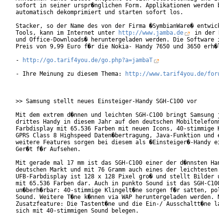
sofort in seiner urspr�nglichen Form. Applikationen werden b
automatisch dekomprimiert und starten sofort los.

Stacker, so der Name des von der Firma �SymbianWare� entwick
Tools, kann im Internet unter 
http://www.jamba.de
 in der 
und Office-Downloads� heruntergeladen werden. Die Software i
Preis von 9,99 Euro f�r die Nokia- Handy 7650 und 3650 erh�l
- 
http://go.tarif4you.de/go.php?a=jambaT
- Ihre Meinung zu diesem Thema: 
http://www.tarif4you.de/for
>> Samsung stellt neues Einsteiger-Handy SGH-C100 vor

Mit dem extrem d�nnen und leichten SGH-C100 bringt Samsung j
drittes Handy in diesem Jahr auf den deutschen Mobiltelefonm
Farbdisplay mit 65.536 Farben mit neuen Icons, 40-stimmige K
GPRS Class 8 Highspeed Daten�bertragung, Java-Funktion und e
weitere Features sorgen bei diesem als �Einsteiger�-Handy ei
Ger�t f�r Aufsehen.

Mit gerade mal 17 mm ist das SGH-C100 einer der d�nnsten Han
deutschen Markt und mit 76 Gramm auch eines der leichtesten.
UFB-Farbdisplay ist 128 x 128 Pixel gro� und stellt Bilder u
mit 65.536 Farben dar. Auch in punkto Sound ist das SGH-C100
un�berh�rbar: 40-stimmige Klingelt�ne sorgen f�r satten, pol
Sound. Weitere T�ne k�nnen via WAP heruntergeladen werden. N
Zusatzfeature: Die Tastent�ne und die Ein-/ Ausschaltt�ne la
sich mit 40-stimmigen Sound belegen.
