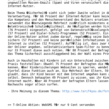
ungewollten Massen-Emails (Spam) und Viren verunsichert die

Internet-Nutzer.

Beim Thema �Sicherheit� sieht sich jeder Zweite selbst in de
Verantwortung. F�r 66 Prozent der Internet-Nutzer kann keine
die Kompetenz und den Menschenverstand des Nutzers ersetzen.
verwendet die �berwiegende Mehrheit zus�tzlich mindestens ei
�elektronische� Schutzm�glichkeit. Am h�ufigsten werden Vire
(76 Prozent) eingesetzt, gefolgt von Datenverschl�sselungste
(57 Prozent) und Dialer-Schutz-Programmen (52 Prozent). Ein 
der Online-Nutzer achtet zudem darauf, regelm��ig seine Date
sichern (57 Prozent) und keine pers�nlichen Informationen in
Internet zu stellen (52 Prozent). Auff�llig ist, dass zwar 6
der Onliner angeben, selbstaktivierbare Spam-Filter zu kenne
nur 33 Prozent diese auch nutzen. F�r 80 Prozent der Befragt
das Thema Sicherheit ausschlaggebend bei der Wahl eines Prov
Auch in Haushalten mit Kindern ist ein Unterschied zwischen 
Praxis feststellbar: Obwohl 75 Prozent der Befragten die M�g
kennen, �ber Kindersicherungen Webseiten zu sperren, wendet 
Viertel diese Funktion auch an. Die Mehrheit der Eltern, 59 
glaubt, dass ihr Kind besser mit dem Internet umgehen kann a
selbst. Dennoch behaupten 49 Prozent zu wissen, was ihr Kind
Internet macht. �ber 40 Prozent der befragten Eltern lassen 
Nachwuchs sogar allein surfen.

- Ihre Meinung zu diesem Thema: 
http://www.tarif4you.de/for
>> T-Online Aktion: WebSMS f�r nur 9 Cent versenden
