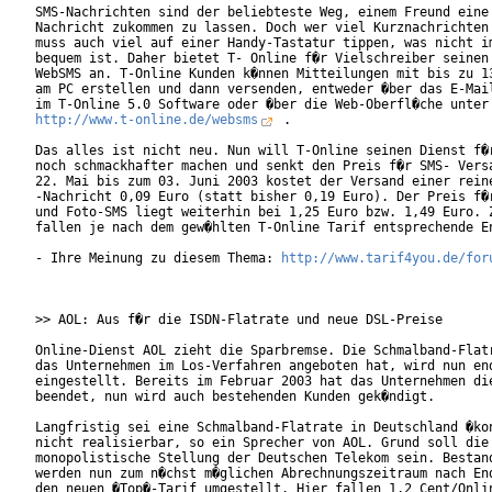
SMS-Nachrichten sind der beliebteste Weg, einem Freund eine 
Nachricht zukommen zu lassen. Doch wer viel Kurznachrichten 
muss auch viel auf einer Handy-Tastatur tippen, was nicht im
bequem ist. Daher bietet T- Online f�r Vielschreiber seinen 
WebSMS an. T-Online Kunden k�nnen Mitteilungen mit bis zu 13
am PC erstellen und dann versenden, entweder �ber das E-Mail
http://www.t-online.de/websms
 .

Das alles ist nicht neu. Nun will T-Online seinen Dienst f�r
noch schmackhafter machen und senkt den Preis f�r SMS- Versa
22. Mai bis zum 03. Juni 2003 kostet der Versand einer reine
-Nachricht 0,09 Euro (statt bisher 0,19 Euro). Der Preis f�r
und Foto-SMS liegt weiterhin bei 1,25 Euro bzw. 1,49 Euro. Z
fallen je nach dem gew�hlten T-Online Tarif entsprechende En
- Ihre Meinung zu diesem Thema: 
http://www.tarif4you.de/for
>> AOL: Aus f�r die ISDN-Flatrate und neue DSL-Preise

Online-Dienst AOL zieht die Sparbremse. Die Schmalband-Flatr
das Unternehmen im Los-Verfahren angeboten hat, wird nun end
eingestellt. Bereits im Februar 2003 hat das Unternehmen die
beendet, nun wird auch bestehenden Kunden gek�ndigt.

Langfristig sei eine Schmalband-Flatrate in Deutschland �kon
nicht realisierbar, so ein Sprecher von AOL. Grund soll die

monopolistische Stellung der Deutschen Telekom sein. Bestand
werden nun zum n�chst m�glichen Abrechnungszeitraum nach End
den neuen �Top�-Tarif umgestellt. Hier fallen 1,2 Cent/Onlin