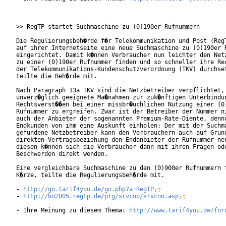
>> RegTP startet Suchmaschine zu (0)190er Rufnummern

Die Regulierungsbeh�rde f�r Telekommunikation und Post (RegT
auf ihrer Internetseite eine neue Suchmaschine zu (0)190er R
eingerichtet. Damit k�nnen Verbraucher nun leichter den Netz
zu einer (0)190er Rufnummer finden und so schneller ihre Rec
der Telekommunikations-Kundenschutzverordnung (TKV) durchset
teilte die Beh�rde mit.

Nach Paragraph 13a TKV sind die Netzbetreiber verpflichtet,

unverz�glich geeignete Ma�nahmen zur zuk�nftigen Unterbindun
Rechtsverst��en bei einer missbr�uchlichen Nutzung einer (0)
Rufnummer zu ergreifen. Zwar ist der Betreiber der Nummer ni
auch der Anbieter der sogenannten Premium-Rate-Diente, denno
Endkunden von ihm eine Auskunft einholen: Der mit der Suchma
gefundene Netzbetreiber kann den Verbrauchern auch auf Grund
direkten Vertragsbeziehung den Endanbieter der Rufnummer nen
diesen k�nnen sich die Verbraucher dann mit ihren Fragen ode
Beschwerden direkt wenden.

Eine vergleichbare Suchmaschine zu den (0)900er Rufnummern f
K�rze, teilte die Regulierungsbeh�rde mit.

- 
http://go.tarif4you.de/go.php?a=RegTP
- 
http://bo2005.regtp.de/prg/srvcno/srvcno.asp
- Ihre Meinung zu diesem Thema: 
http://www.tarif4you.de/for