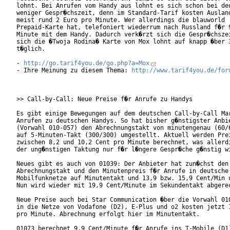
lohnt. Bei Anrufen vom Handy aus lohnt es sich schon bei deu
weniger Gespr�chszeit, denn im Standard-Tarif kosten Ausland
meist rund 2 Euro pro Minute. Wer allerdings die blauworld

Prepaid-Karte hat, telefoniert wiederrum nach Russland f�r 9
Minute mit dem Handy. Dadurch verk�rzt sich die Gespr�chszei
sich die �Twoja Rodina� Karte von Mox lohnt auf knapp �ber 3
t�glich.

- 
http://go.tarif4you.de/go.php?a=Mox
- Ihre Meinung zu diesem Thema: 
http://www.tarif4you.de/for
>> Call-by-Call: Neue Preise f�r Anrufe zu Handys

Es gibt einige Bewegungen auf dem deutschen Call-by-Call Mar
Anrufen zu deutschen Handys. So hat bisher g�nstigster Anbie
(Vorwahl 010-057) den Abrechnungstakt von minutengenau (60/6
auf 5-Minuten-Takt (300/300) umgestellt. Aktuell werden Prei
zwischen 8,2 und 10,2 Cent pro Minute berechnet, was allerdi
der ung�nstigen Taktung nur f�r l�ngere Gespr�che g�nstig wi
Neues gibt es auch von 01039: Der Anbieter hat zun�chst den

Abrechnungstakt und den Minutenpreis f�r Anrufe in deutsche

Mobilfunknetze auf Minutentakt und 13,9 bzw. 15,9 Cent/Min u
Nun wird wieder mit 19,9 Cent/Minute im Sekundentakt abgerec
Neue Preise auch bei Star Communication �ber die Vorwahl 010
in die Netze von Vodafone (D2), E-Plus und o2 kosten jetzt 1
pro Minute. Abrechnung erfolgt hier im Minutentakt.  

01073 berechnet 9,9 Cent/Minute f�r Anrufe ins T-Mobile (D1)