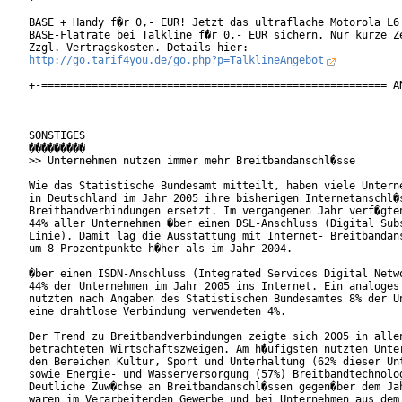
BASE + Handy f�r 0,- EUR! Jetzt das ultraflache Motorola L6 
BASE-Flatrate bei Talkline f�r 0,- EUR sichern. Nur kurze Ze
http://go.tarif4you.de/go.php?p=TalklineAngebot
+-======================================================= AN
SONSTIGES

���������

>> Unternehmen nutzen immer mehr Breitbandanschl�sse

Wie das Statistische Bundesamt mitteilt, haben viele Unterne
in Deutschland im Jahr 2005 ihre bisherigen Internetanschl�s
Breitbandverbindungen ersetzt. Im vergangenen Jahr verf�gten
44% aller Unternehmen �ber einen DSL-Anschluss (Digital Subs
Linie). Damit lag die Ausstattung mit Internet- Breitbandans
um 8 Prozentpunkte h�her als im Jahr 2004.     

�ber einen ISDN-Anschluss (Integrated Services Digital Netwo
44% der Unternehmen im Jahr 2005 ins Internet. Ein analoges 
nutzten nach Angaben des Statistischen Bundesamtes 8% der Un
eine drahtlose Verbindung verwendeten 4%.   

Der Trend zu Breitbandverbindungen zeigte sich 2005 in allen
betrachteten Wirtschaftszweigen. Am h�ufigsten nutzten Unter
den Bereichen Kultur, Sport und Unterhaltung (62% dieser Unt
sowie Energie- und Wasserversorgung (57%) Breitbandtechnolog
Deutliche Zuw�chse an Breitbandanschl�ssen gegen�ber dem Jah
waren im Verarbeitenden Gewerbe und bei Unternehmen aus dem 