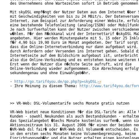
des Unernehmens ohne Wartezeiten sofort in Betrieb genommen 
Mit skyDSL empf�ngt der Nutzer Daten aus dem Internet �ber S
mit Geschwindigkeiten von bis zu 24 MBit/s. Der Datenversand
Internet, zum Beispiel zur Anforderung einer Website, erfolg
eine bestehende Telefonleitung (analog/ISDN) oder Mobilfunkv
Je nach Surfverhalten kann der Nutzer zwischen verschiedenen
w�hlen. F�r den R�ckkanal wird der Internettarif �skyDSL MaX
angeboten. Hier werden Minutenpakete mit 5, 15 oder 25 Inklu
f�r 4,90 bis 19,90 Euro im Monat angeboten. Der Tarif sorgt 
dass die Online-Internetverbindung nur dann aufgebaut wird, 
durch Anfordern oder Versenden ins Internet gehen. Sobald di
Internetseite auf dem Bildschirm aufgebaut ist, unterbricht 
also die Online-Verbindung und es entstehen keine weiteren K
Erst wenn der Nutzer die n�chste Seite aufruft, wird die

Online-Verbindung wieder aufgenommen. Die Abrechnung erfolgt
sekundengenau und ohne Einwahlgeb�hr.

- 
http://go.tarif4you.de/go.php?p=skyDSL
- Ihre Meinung zu diesem Thema: 
http://www.tarif4you.de/for
>> VR-Web: DSL-Volumentarife sechs Monate gratis nutzen

VR-Web bietet neue Konditionen f�r die DSL-Tarife an: Alle V
Kunden - sowohl Neukunden als auch Bestandskunden - erhalten
das Spezialangebot �Sechs Monate kostenlos surfen�, wenn sie
Aktionszeitraum bis 31. August 2006 f�r einen der beiden neu
�VR-Web dsl fair� oder �VR-Web dsl Volumen� entscheiden. Es 
in den ersten sechs Monaten keine Volumenbegrenzung, keine

Einrichtungsgeb�hr und die Nutzer erhalten einen kostenlosen