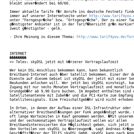
bleibt unver�ndert bei 60/60.   

Immer aktuelle Tarife f�r Anrufe ins deutsche Festnetz finde
immer auf unserer Internetseite unter 
http://www.tarif4you.
unter "Ferngespr�che" bzw. "Ortsgespr�che". Der zu einer Tag
g�nstigster Anbieter ist in der Tarif�bersicht gr�n markiert
zweit g�nstigster - gelb.

- Ihre Meinung zu diesem Thema: 
http://www.tarif4you.de/for
INTERNET

��������

>> Teles: skyDSL jetzt mit k�rzerer Vertragslaufzeit

Wer kein DSL-Anschluss bekommen kann, kann bekanntlich

Breitband-Internet auch �ber Satellit bekommen. Einer der de
Dienste auf diesem Gebiet ist skyDSL der jetzt mit einer Som
Neukunden anlocken will. Wer jetzt bei skyDSL einsteigt, kan
Zugang mit nur sechs Monaten Vertragslaufzeit und monatliche
Grundgeb�hr ab 9,90 Euro buchen. Im Angebot enthalten sind d
Satellitenantenne mit Zubeh�r und die PCI-Karte zum Empfang 
Satellitensignals. Eine Freischaltgeb�hr wird nicht erhoben.
In Orten, in denen der Aufbau einer DSL-Infrastruktur oder

alternativer Breitbandl�sungen per Funk angek�ndigt wurde, m
oft lange Wartezeiten in Kauf genommen werden. �Mit unserem 
und der sechsmonatigen Vertragslaufzeit wollen wir allen

Breitbandinteressierten die M�glichkeit geben, sich jetzt vo
den Vorteilen von skyDSL zu �berzeugen�, sagt Andreas Kr�ger
Gesch�ftsf�hrer der TELES skyDSL GmbH. skyDSL kann nach Ange