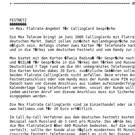
+-======================================================= AN
FESTNETZ

��������

>> Mox: Flatrate-Angebot f�r CallingCard Gespr�che

Die Mox Telecom bringt im Juni 2006 CallingCards mit Flatrat
deutschen Markt. Damit sollen zun�chst Auslandsgespr�che zum
m�lgich sein. Anfangs stehen zwei Karten f�r Telefonate nach
und in die T�rkei vom deutschen Festnetz und vom Handy zur A
Mox bietet mit den Karten �Twoja Rodina� f�r Gespr�che nach 
und �SILA� f�r Gespr�che in die T�rkei den T�rken und Russen
Deutschland 7 Tage rund um die Uhr unbegrenztes Telefonvergn
Die Karten kosten dabei 20 Euro. zus�tzliche Geb�hren sollen
beiden Flatrate CallingCards nicht anfallen. Beim ersten Anr
Festnetzanschluss oder vom Handy muss der Kunde eine PIN ein
Danach kann von diesem Anschluss aus sieben aufeinanderfolge
Kalendertage lang telefoniert werden, soviel der Kunde will.
jedem weiteren Anruf von diesem Anschluss muss ein Sicherhei
eingegeben werden.         

Die Mox Flatrate CallingCards sind im Einzelhandel oder im O
www.hellomox.com f�r 20 Euro erh�ltlich. 

Im Call-by-Call Verfahren aus dem deutschen Festnetz kosten 
Beispiel nach Russland ab 3 Cent pro Minute. Das w�rde bei 2
die Mox FlatrateCard �ber 660 Minuten bedeuten. Auf die sieb
verteilt, sollte der Kunde also t�glich mindestens 95 Minute
russische Festnetz telefonieren, damit es sich bei dieser Ca