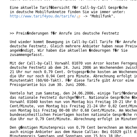
Eine aktuelle Tarif�bersicht f�r Call-by-Call Gespr�che

http://www.tarif4you.de/tarife/
 -> "Mobilfunk".

>> Preis�nderungen f�r Anrufe ins deutsche Festnetz

Und wieder kommt Bewegung in Call-by-Call Tarife f�r Anrufe 
deutsche Festnetz. Gleich mehrere Anbieter haben neue Preise
angek�ndigt. Wir haben die aktuellen �ndeurngen f�r Sie

zusammengefasst.   

Mit der Call-by-Call Vorwahl 01070 von Arcor kosten Ferngesp
deutsche Festnetz ab dem 24. Juni 2006 an Wochenenden zwisch
21 Uhr nur noch 0,79 Cent. Ortsgespr�che kosten am Wochenend
die Uhr nur noch 0,94 Cent pro Minute. Abrechnung erfolgt im
Minutentakt (60/60-Takt). F�r diese Tarife gibt Arcor eine

Preisgarantie bis zum 30. Juni 2006.     

Ventelo hat zum Samstag, den 24.06.2006, einige Tarif�nderun
das nationale Festnetz durchgef�hrt. Nationale Gespr�che �be
Vorwahl 01040 kosten nun von Montag bis Freitag 19-21 Uhr 0,
Cent/Minute, von Montag bis Freitag 21-24 Uhr 0,82 Cent/Minu
von Montag bis Freitag 00-08 Uhr 0,68 Cent/Minute. Am Wochen
bundeseinheitlichen Feiertagen kosten nationale Gespr�che ru
die Uhr nur 0,79 Cent/Minute. Abrechnung erfolgt im Minutent
Den g�nstigen Minutenpreis von 0,79 Cent berechnen am Wochen
auch einige Anbieter aus dem Hause Callax: Bei 01029 gilt di
Minutenpreis Samstags und Sonntags von 15 bis 18 Uhr.
