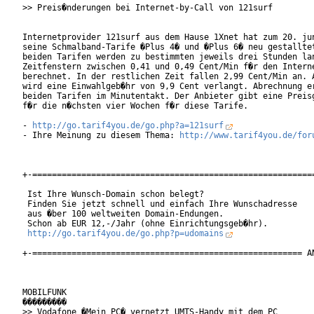
>> Preis�nderungen bei Internet-by-Call von 121surf

Internetprovider 121surf aus dem Hause 1Xnet hat zum 20. jun
seine Schmalband-Tarife �Plus 4� und �Plus 6� neu gestalltet
beiden Tarifen werden zu bestimmten jeweils drei Stunden lan
Zeitfenstern zwischen 0,41 und 0,49 Cent/Min f�r den Interne
berechnet. In der restlichen Zeit fallen 2,99 Cent/Min an. A
wird eine Einwahlgeb�hr von 9,9 Cent verlangt. Abrechnung er
beiden Tarifen im Minutentakt. Der Anbieter gibt eine Preisg
f�r die n�chsten vier Wochen f�r diese Tarife.

- 
http://go.tarif4you.de/go.php?a=121surf
- Ihre Meinung zu diesem Thema: 
http://www.tarif4you.de/for
+-==========================================================
 Ist Ihre Wunsch-Domain schon belegt?

 Finden Sie jetzt schnell und einfach Ihre Wunschadresse

 aus �ber 100 weltweiten Domain-Endungen.

 Schon ab EUR 12,-/Jahr (ohne Einrichtungsgeb�hr).

http://go.tarif4you.de/go.php?p=udomains
+-======================================================= AN
MOBILFUNK

���������

>> Vodafone �Mein PC� vernetzt UMTS-Handy mit dem PC
