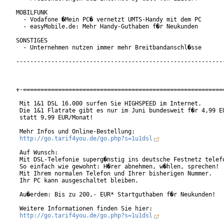
MOBILFUNK

  - Vodafone �Mein PC� vernetzt UMTS-Handy mit dem PC

  - easyMobile.de: Mehr Handy-Guthaben f�r Neukunden

SONSTIGES

  - Unternehmen nutzen immer mehr Breitbandanschl�sse

------------------------------------------------------------
+-==========================================================
 Mit 1&1 DSL 16.000 surfen Sie HIGHSPEED im Internet.

 Die 1&1 Flatrate gibt es nur im Juni bundesweit f�r 4,99 EU
 statt 9,99 EUR/Monat!

 Mehr Infos und Online-Bestellung:

http://go.tarif4you.de/go.php?s=1u1dsl
 Auf Wunsch:

 Mit DSL-Telefonie superg�nstig ins deutsche Festnetz telefo
 So einfach wie gewohnt: H�rer abnehmen, w�hlen, sprechen!

 Mit Ihrem normalen Telefon und Ihrer bisherigen Nummer.

 Ihr PC kann ausgeschaltet bleiben.

 Au�erdem: Bis zu 200,- EUR* Startguthaben f�r Neukunden!

 Weitere Informationen finden Sie hier:

http://go.tarif4you.de/go.php?s=1u1dsl