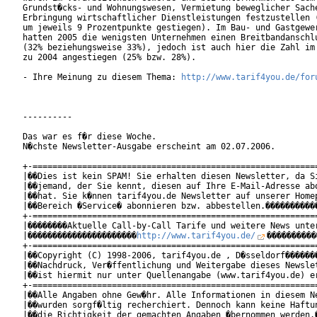
Grundst�cks- und Wohnungswesen, Vermietung beweglicher Sache
Erbringung wirtschaftlicher Dienstleistungen festzustellen (
um jeweils 9 Prozentpunkte gestiegen). Im Bau- und Gastgewer
hatten 2005 die wenigsten Unternehmen einen Breitbandanschlu
(32% beziehungsweise 33%), jedoch ist auch hier die Zahl im 
zu 2004 angestiegen (25% bzw. 28%).

- Ihre Meinung zu diesem Thema: 
http://www.tarif4you.de/for
----------

Das war es f�r diese Woche.

N�chste Newsletter-Ausgabe erscheint am 02.07.2006.

+-==========================================================
|��Dies ist kein SPAM! Sie erhalten diesen Newsletter, da Si
|��jemand, der Sie kennt, diesen auf Ihre E-Mail-Adresse abo
|��hat. Sie k�nnen tarif4you.de Newsletter auf unserer Homep
|��Bereich �Service� abonnieren bzw. abbestellen.�����������
+-==========================================================
|��������Aktuelle Call-by-Call Tarife und weitere News unter
|����������������������
http://www.tarif4you.de/
����������
+-==========================================================
|��Copyright (C) 1998-2006, tarif4you.de , D�sseldorf�������
|��Nachdruck, Ver�ffentlichung und Weitergabe dieses Newslet
|��ist hiermit nur unter Quellenangabe (www.tarif4you.de) er
+-==========================================================
|��Alle Angaben ohne Gew�hr. Alle Informationen in diesem Ne
|��wurden sorgf�ltig recherchiert. Dennoch kann keine Haftun
|��die Richtigkeit der gemachten Angaben �bernommen werden.�