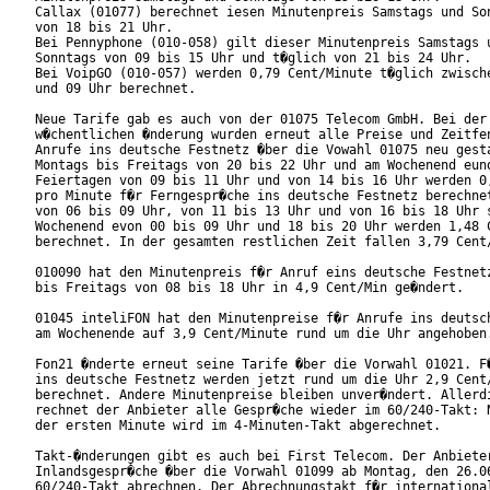
Callax (01077) berechnet iesen Minutenpreis Samstags und Son
von 18 bis 21 Uhr.

Bei Pennyphone (010-058) gilt dieser Minutenpreis Samstags u
Sonntags von 09 bis 15 Uhr und t�glich von 21 bis 24 Uhr.

Bei VoipGO (010-057) werden 0,79 Cent/Minute t�glich zwische
und 09 Uhr berechnet.

Neue Tarife gab es auch von der 01075 Telecom GmbH. Bei der

w�chentlichen �nderung wurden erneut alle Preise und Zeitfen
Anrufe ins deutsche Festnetz �ber die Vowahl 01075 neu gesta
Montags bis Freitags von 20 bis 22 Uhr und am Wochenend eund
Feiertagen von 09 bis 11 Uhr und von 14 bis 16 Uhr werden 0,
pro Minute f�r Ferngespr�che ins deutsche Festnetz berechnet
von 06 bis 09 Uhr, von 11 bis 13 Uhr und von 16 bis 18 Uhr s
Wochenend evon 00 bis 09 Uhr und 18 bis 20 Uhr werden 1,48 C
berechnet. In der gesamten restlichen Zeit fallen 3,79 Cent/
010090 hat den Minutenpreis f�r Anruf eins deutsche Festnetz
bis Freitags von 08 bis 18 Uhr in 4,9 Cent/Min ge�ndert.

01045 inteliFON hat den Minutenpreise f�r Anrufe ins deutsch
am Wochenende auf 3,9 Cent/Minute rund um die Uhr angehoben.
Fon21 �nderte erneut seine Tarife �ber die Vorwahl 01021. F�
ins deutsche Festnetz werden jetzt rund um die Uhr 2,9 Cent/
berechnet. Andere Minutenpreise bleiben unver�ndert. Allerdi
rechnet der Anbieter alle Gespr�che wieder im 60/240-Takt: N
der ersten Minute wird im 4-Minuten-Takt abgerechnet.

Takt-�nderungen gibt es auch bei First Telecom. Der Anbieter
Inlandsgespr�che �ber die Vorwahl 01099 ab Montag, den 26.06
60/240-Takt abrechnen. Der Abrechnungstakt f�r international