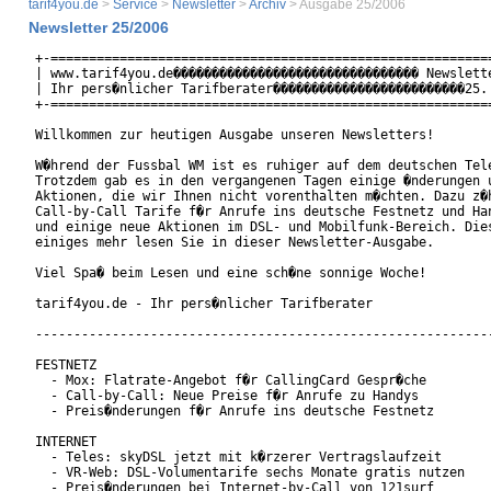
tarif4you.de
>
Service
>
Newsletter
>
Archiv
> Ausgabe 25/2006
Newsletter 25/2006
+-==========================================================
| www.tarif4you.de�������������������������������� Newslette
| Ihr pers�nlicher Tarifberater�������������������������25. 
+-==========================================================
Willkommen zur heutigen Ausgabe unseren Newsletters!

W�hrend der Fussbal WM ist es ruhiger auf dem deutschen Tele
Trotzdem gab es in den vergangenen Tagen einige �nderungen u
Aktionen, die wir Ihnen nicht vorenthalten m�chten. Dazu z�h
Call-by-Call Tarife f�r Anrufe ins deutsche Festnetz und Han
und einige neue Aktionen im DSL- und Mobilfunk-Bereich. Dies
einiges mehr lesen Sie in dieser Newsletter-Ausgabe.

Viel Spa� beim Lesen und eine sch�ne sonnige Woche!

tarif4you.de - Ihr pers�nlicher Tarifberater

------------------------------------------------------------
FESTNETZ

  - Mox: Flatrate-Angebot f�r CallingCard Gespr�che

  - Call-by-Call: Neue Preise f�r Anrufe zu Handys

  - Preis�nderungen f�r Anrufe ins deutsche Festnetz

INTERNET

  - Teles: skyDSL jetzt mit k�rzerer Vertragslaufzeit

  - VR-Web: DSL-Volumentarife sechs Monate gratis nutzen

  - Preis�nderungen bei Internet-by-Call von 121surf
