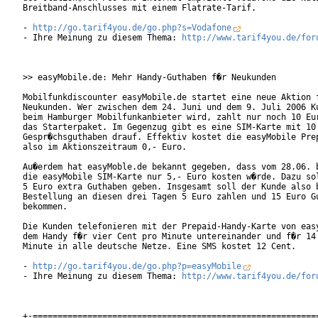
Breitband-Anschlusses mit einem Flatrate-Tarif.

- 
http://go.tarif4you.de/go.php?s=Vodafone
- Ihre Meinung zu diesem Thema: 
http://www.tarif4you.de/for
>> easyMobile.de: Mehr Handy-Guthaben f�r Neukunden

Mobilfunkdiscounter easyMobile.de startet eine neue Aktion f
Neukunden. Wer zwischen dem 24. Juni und dem 9. Juli 2006 Ku
beim Hamburger Mobilfunkanbieter wird, zahlt nur noch 10 Eur
das Starterpaket. Im Gegenzug gibt es eine SIM-Karte mit 10 
Gespr�chsguthaben drauf. Effektiv kostet die easyMobile Prep
also im Aktionszeitraum 0,- Euro.

Au�erdem hat easyMoble.de bekannt gegeben, dass vom 28.06. b
die easyMobile SIM-Karte nur 5,- Euro kosten w�rde. Dazu sol
5 Euro extra Guthaben geben. Insgesamt soll der Kunde also b
Bestellung an diesen drei Tagen 5 Euro zahlen und 15 Euro Gu
bekommen.

Die Kunden telefonieren mit der Prepaid-Handy-Karte von easy
dem Handy f�r vier Cent pro Minute untereinander und f�r 14 
Minute in alle deutsche Netze. Eine SMS kostet 12 Cent.

- 
http://go.tarif4you.de/go.php?p=easyMobile
- Ihre Meinung zu diesem Thema: 
http://www.tarif4you.de/for
+-==========================================================