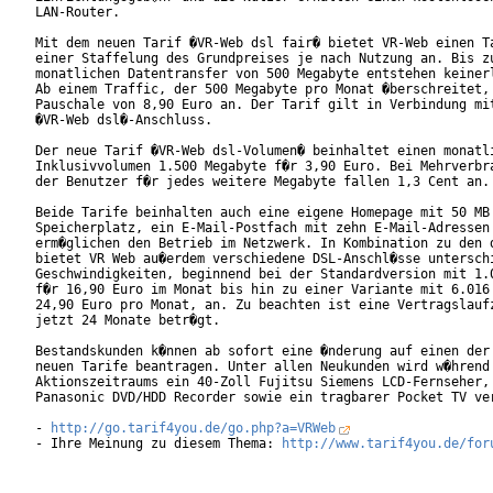
LAN-Router.       

Mit dem neuen Tarif �VR-Web dsl fair� bietet VR-Web einen Ta
einer Staffelung des Grundpreises je nach Nutzung an. Bis zu
monatlichen Datentransfer von 500 Megabyte entstehen keinerl
Ab einem Traffic, der 500 Megabyte pro Monat �berschreitet, 
Pauschale von 8,90 Euro an. Der Tarif gilt in Verbindung mit
�VR-Web dsl�-Anschluss.     

Der neue Tarif �VR-Web dsl-Volumen� beinhaltet einen monatli
Inklusivvolumen 1.500 Megabyte f�r 3,90 Euro. Bei Mehrverbra
der Benutzer f�r jedes weitere Megabyte fallen 1,3 Cent an.

Beide Tarife beinhalten auch eine eigene Homepage mit 50 MB

Speicherplatz, ein E-Mail-Postfach mit zehn E-Mail-Adressen 
erm�glichen den Betrieb im Netzwerk. In Kombination zu den d
bietet VR Web au�erdem verschiedene DSL-Anschl�sse unterschi
Geschwindigkeiten, beginnend bei der Standardversion mit 1.0
f�r 16,90 Euro im Monat bis hin zu einer Variante mit 6.016 
24,90 Euro pro Monat, an. Zu beachten ist eine Vertragslaufz
jetzt 24 Monate betr�gt.       

Bestandskunden k�nnen ab sofort eine �nderung auf einen der 
neuen Tarife beantragen. Unter allen Neukunden wird w�hrend 
Aktionszeitraums ein 40-Zoll Fujitsu Siemens LCD-Fernseher, 
Panasonic DVD/HDD Recorder sowie ein tragbarer Pocket TV ver
- 
http://go.tarif4you.de/go.php?a=VRWeb
- Ihre Meinung zu diesem Thema: 
http://www.tarif4you.de/for