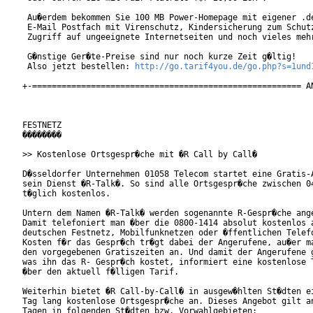
 Au�erdem bekommen Sie 100 MB Power-Homepage mit eigener .de
 E-Mail Postfach mit Virenschutz, Kindersicherung zum Schutz
 Zugriff auf ungeeignete Internetseiten und noch vieles mehr
 G�nstige Ger�te-Preise sind nur noch kurze Zeit g�ltig!

 Also jetzt bestellen: 
http://go.tarif4you.de/go.php?s=1und
+-======================================================= AN
FESTNETZ

��������

>> Kostenlose Ortsgespr�che mit �R Call by Call�

D�sseldorfer Unternehmen 01058 Telecom startet eine Gratis-A
sein Dienst �R-Talk�. So sind alle Ortsgespr�che zwischen 04
t�glich kostenlos.

Untern dem Namen �R-Talk� werden sogenannte R-Gespr�che ange
Damit telefoniert man �ber die 0800-1414 absolut kostenlos a
deutschen Festnetz, Mobilfunknetzen oder �ffentlichen Telefo
Kosten f�r das Gespr�ch tr�gt dabei der Angerufene, au�er ma
den vorgegebenen Gratiszeiten an. Und damit der Angerufene g
was ihn das R- Gespr�ch kostet, informiert eine kostenlose T
�ber den aktuell f�lligen Tarif.

Weiterhin bietet �R Call-by-Call� in ausgew�hlten St�dten ei
Tag lang kostenlose Ortsgespr�che an. Dieses Angebot gilt an
Tagen in folgenden St�dten bzw. Vorwahlgebieten:
