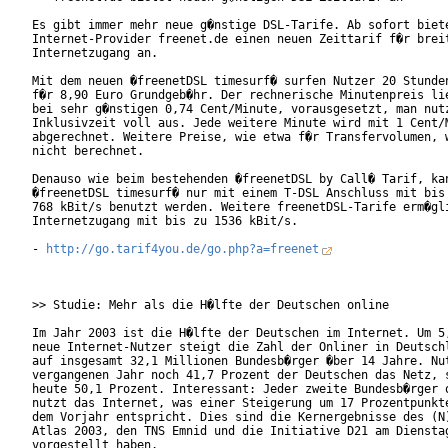
Es gibt immer mehr neue g�nstige DSL-Tarife. Ab sofort biete
Internet-Provider freenet.de einen neuen Zeittarif f�r breit
Internetzugang an.

Mit dem neuen �freenetDSL timesurf� surfen Nutzer 20 Stunden
f�r 8,90 Euro Grundgeb�hr. Der rechnerische Minutenpreis lie
bei sehr g�nstigen 0,74 Cent/Minute, vorausgesetzt, man nutz
Inklusivzeit voll aus. Jede weitere Minute wird mit 1 Cent/M
abgerechnet. Weitere Preise, wie etwa f�r Transfervolumen, w
nicht berechnet.

Denauso wie beim bestehenden �freenetDSL by Call� Tarif, kan
�freenetDSL timesurf� nur mit einem T-DSL Anschluss mit bis 
768 kBit/s benutzt werden. Weitere freenetDSL-Tarife erm�gli
Internetzugang mit bis zu 1536 kBit/s.

- 
http://go.tarif4you.de/go.php?a=freenet
>> Studie: Mehr als die H�lfte der Deutschen online

Im Jahr 2003 ist die H�lfte der Deutschen im Internet. Um 5,
neue Internet-Nutzer steigt die Zahl der Onliner in Deutschl
auf insgesamt 32,1 Millionen Bundesb�rger �ber 14 Jahre. Nut
vergangenen Jahr noch 41,7 Prozent der Deutschen das Netz, s
heute 50,1 Prozent. Interessant: Jeder zweite Bundesb�rger o
nutzt das Internet, was einer Steigerung um 17 Prozentpunkte
dem Vorjahr entspricht. Dies sind die Kernergebnisse des (N)
Atlas 2003, den TNS Emnid und die Initiative D21 am Dienstag
vorgestellt haben.
