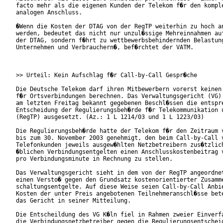
facto mehr als die eigenen Kunden der Telekom f�r den komple
analogen Anschluss.

�Wenn die Kosten der DTAG von der RegTP weiterhin zu hoch an
werden, bedeutet das nicht nur unzul�ssige Mehreinnahmen auf
der DTAG, sondern f�hrt zu wettbewerbsbehindernden Belastung
Unternehmen und Verbrauchern�, bef�rchtet der VATM.

>> Urteil: Kein Aufschlag f�r Call-by-Call Gespr�che

Die Deutsche Telekom darf ihren Mitbewerbern vorerst keinen 
f�r Ortsverbindungen berechnen. Das Verwaltungsgericht (VG) 
am letzten Freitag bekannt gegebenen Beschl�ssen die entspre
Entscheidung der Regulierungsbeh�rde f�r Telekommunikation u
(RegTP) ausgesetzt. (Az.: 1 L 1214/03 und 1 L 1223/03)

Die Regulierungsbeh�rde hatte der Telekom f�r den Zeitraum v
bis zum 30. November 2003 genehmigt, den beim Call-by-Call v
Telefonkunden jeweils ausgew�hlten Netzbetreibern zus�tzlich
�blichen Verbindungsentgelten einen Anschlusskostenbeitrag v
pro Verbindungsminute in Rechnung zu stellen.

Das Verwaltungsgericht sieht in dem von der RegTP angeordnet
einen Versto� gegen den Grundsatz kostenorientierter Zusamme
schaltungsentgelte. Auf diese Weise seien Call-by-Call Anbie
Kosten der unter Preis angebotenen Teilnehmeranschl�sse bete
das Gericht in seiner Mitteilung.

Die Entscheildung des VG K�ln fiel in Rahmen zweier Einverfa
die Verbindungsnetzbetreiber gegen die Regulierungsentscheid