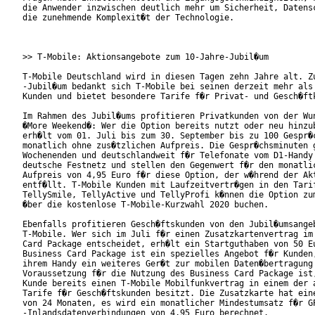
die Anwender inzwischen deutlich mehr um Sicherheit, Datensc
die zunehmende Komplexit�t der Technologie.

>> T-Mobile: Aktionsangebote zum 10-Jahre-Jubil�um

T-Mobile Deutschland wird in diesen Tagen zehn Jahre alt. Zu
-Jubil�um bedankt sich T-Mobile bei seinen derzeit mehr als 
Kunden und bietet besondere Tarife f�r Privat- und Gesch�ftk
Im Rahmen des Jubil�ums profitieren Privatkunden von der Wun
�More Weekend�: Wer die Option bereits nutzt oder neu hinzub
erh�lt vom 01. Juli bis zum 30. September bis zu 100 Gespr�c
monatlich ohne zus�tzlichen Aufpreis. Die Gespr�chsminuten g
Wochenenden und deutschlandweit f�r Telefonate vom D1-Handy 
deutsche Festnetz und stellen den Gegenwert f�r den monatlic
Aufpreis von 4,95 Euro f�r diese Option, der w�hrend der Akt
entf�llt. T-Mobile Kunden mit Laufzeitvertr�gen in den Tarif
TellySmile, TellyActive und TellyProfi k�nnen die Option zum
�ber die kostenlose T-Mobile-Kurzwahl 2020 buchen.

Ebenfalls profitieren Gesch�ftskunden von den Jubil�umsangeb
T-Mobile. Wer sich im Juli f�r einen Zusatzkartenvertrag im 
Card Package entscheidet, erh�lt ein Startguthaben von 50 Eu
Business Card Package ist ein spezielles Angebot f�r Kunden,
ihrem Handy ein weiteres Ger�t zur mobilen Daten�bertragung 
Voraussetzung f�r die Nutzung des Business Card Package ist,
Kunde bereits einen T-Mobile Mobilfunkvertrag in einem der a
Tarife f�r Gesch�ftskunden besitzt. Die Zusatzkarte hat eine
von 24 Monaten, es wird ein monatlicher Mindestumsatz f�r GP
-Inlandsdatenverbindungen von 4,95 Euro berechnet.
