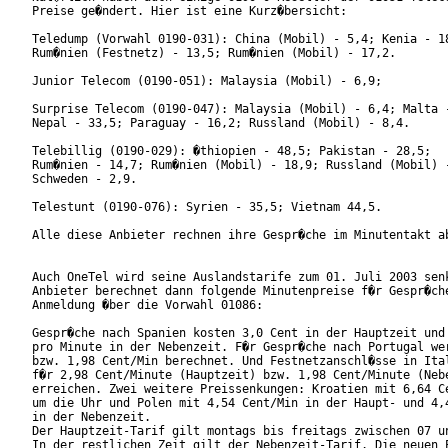
Preise ge�ndert. Hier ist eine Kurz�bersicht:

Teledump (Vorwahl 0190-031): China (Mobil) - 5,4; Kenia - 18
Rum�nien (Festnetz) - 13,5; Rum�nien (Mobil) - 17,2.

Junior Telecom (0190-051): Malaysia (Mobil) - 6,9; 

Surprise Telecom (0190-047): Malaysia (Mobil) - 6,4; Malta -
Nepal - 33,5; Paraguay - 16,2; Russland (Mobil) - 8,4.

Telebillig (0190-029): �thiopien - 48,5; Pakistan - 28,5;

Rum�nien - 14,7; Rum�nien (Mobil) - 18,9; Russland (Mobil) -
Schweden - 2,9.

Telestunt (0190-076): Syrien - 35,5; Vietnam 44,5.

Alle diese Anbieter rechnen ihre Gespr�che im Minutentakt ab
Auch OneTel wird seine Auslandstarife zum 01. Juli 2003 senk
Anbieter berechnet dann folgende Minutenpreise f�r Gespr�che
Anmeldung �ber die Vorwahl 01086: 

Gespr�che nach Spanien kosten 3,0 Cent in der Hauptzeit und 
pro Minute in der Nebenzeit. F�r Gespr�che nach Portugal wer
bzw. 1,98 Cent/Min berechnet. Und Festnetzanschl�sse in Ital
f�r 2,98 Cent/Minute (Hauptzeit) bzw. 1,98 Cent/Minute (Nebe
erreichen. Zwei weitere Preissenkungen: Kroatien mit 6,64 Ce
um die Uhr und Polen mit 4,54 Cent/Min in der Haupt- und 4,4
in der Nebenzeit.

Der Hauptzeit-Tarif gilt montags bis freitags zwischen 07 un
In der restlichen Zeit gilt der Nebenzeit-Tarif. Die neuen P