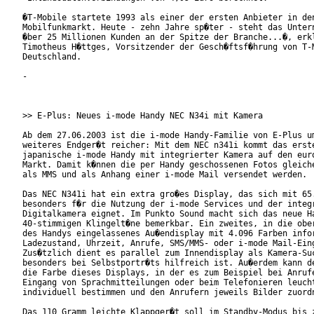
�T-Mobile startete 1993 als einer der ersten Anbieter in den
Mobilfunkmarkt. Heute - zehn Jahre sp�ter - steht das Untern
�ber 25 Millionen Kunden an der Spitze der Branche...�, erkl
Timotheus H�ttges, Vorsitzender der Gesch�ftsf�hrung von T-M
Deutschland.

- 

>> E-Plus: Neues i-mode Handy NEC N34i mit Kamera

Ab dem 27.06.2003 ist die i-mode Handy-Familie von E-Plus um
weiteres Endger�t reicher: Mit dem NEC n341i kommt das erste
japanische i-mode Handy mit integrierter Kamera auf den euro
Markt. Damit k�nnen die per Handy geschossenen Fotos gleiche
als MMS und als Anhang einer i-mode Mail versendet werden.

Das NEC N341i hat ein extra gro�es Display, das sich mit 65.
besonders f�r die Nutzung der i-mode Services und der integr
Digitalkamera eignet. Im Punkto Sound macht sich das neue Ha
40-stimmigen Klingelt�ne bemerkbar. Ein zweites, in die ober
des Handys eingelassenes Au�endisplay mit 4.096 Farben infor
Ladezustand, Uhrzeit, Anrufe, SMS/MMS- oder i-mode Mail-Eing
Zus�tzlich dient es parallel zum Innendisplay als Kamera-Suc
besonders bei Selbstportr�ts hilfreich ist. Au�erdem kann de
die Farbe dieses Displays, in der es zum Beispiel bei Anrufe
Eingang von Sprachmitteilungen oder beim Telefonieren leucht
individuell bestimmen und den Anrufern jeweils Bilder zuordn
Das 110 Gramm leichte Klappger�t soll im Standby-Modus bis z