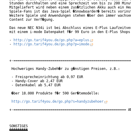
Stunden durchhalten und eine Sprechzeit von bis zu 200 Minut
Mitgeliefert wird neben einem zus�tzlichen Akku auch ein Hea
Spiele-Fans ist das Java-Spiel �Snowboarder� bereits vorinst
Weitere Spiele und Anwendungen stehen �ber den immer wachsen
Content zur Verf�gung.

Das neue NEC N34i ist bei Abschluss eines E-Plus Laufzeitver
mit einem i-mode Datenpaket f�r 99 Euro in den E-Plus Shops 
- 
http://go.tarif4you.de/go.php?a=eplus
- 
http://go.tarif4you.de/go.php?p=imode
+-==========================================================
 Hochweriges Handy-Zubeh�r zu g�nstigen Preisen, z.B.:

 - Freisprecheinrichtung ab 0,97 EUR

 - Handy-Cover ab 2,47 EUR

 - Datenkabel ab 5,47 EUR

 �ber 18.000 Produkte f�r 590 Ger�temodelle:

http://go.tarif4you.de/go.php?s=handyzubehoer
+-======================================================= AN
SONSTIGES

���������
