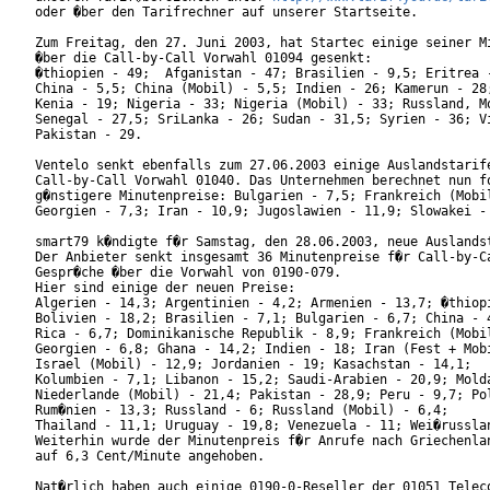
oder �ber den Tarifrechner auf unserer Startseite.

Zum Freitag, den 27. Juni 2003, hat Startec einige seiner Mi
�ber die Call-by-Call Vorwahl 01094 gesenkt:

�thiopien - 49;  Afganistan - 47; Brasilien - 9,5; Eritrea -
China - 5,5; China (Mobil) - 5,5; Indien - 26; Kamerun - 28;
Kenia - 19; Nigeria - 33; Nigeria (Mobil) - 33; Russland, Mo
Senegal - 27,5; SriLanka - 26; Sudan - 31,5; Syrien - 36; Vi
Pakistan - 29.

Ventelo senkt ebenfalls zum 27.06.2003 einige Auslandstarife
Call-by-Call Vorwahl 01040. Das Unternehmen berechnet nun fo
g�nstigere Minutenpreise: Bulgarien - 7,5; Frankreich (Mobil
Georgien - 7,3; Iran - 10,9; Jugoslawien - 11,9; Slowakei - 
smart79 k�ndigte f�r Samstag, den 28.06.2003, neue Auslandst
Der Anbieter senkt insgesamt 36 Minutenpreise f�r Call-by-Ca
Gespr�che �ber die Vorwahl von 0190-079.

Hier sind einige der neuen Preise:

Algerien - 14,3; Argentinien - 4,2; Armenien - 13,7; �thiopi
Bolivien - 18,2; Brasilien - 7,1; Bulgarien - 6,7; China - 4
Rica - 6,7; Dominikanische Republik - 8,9; Frankreich (Mobil
Georgien - 6,8; Ghana - 14,2; Indien - 18; Iran (Fest + Mobi
Israel (Mobil) - 12,9; Jordanien - 19; Kasachstan - 14,1;

Kolumbien - 7,1; Libanon - 15,2; Saudi-Arabien - 20,9; Molda
Niederlande (Mobil) - 21,4; Pakistan - 28,9; Peru - 9,7; Pol
Rum�nien - 13,3; Russland - 6; Russland (Mobil) - 6,4; 

Thailand - 11,1; Uruguay - 19,8; Venezuela - 11; Wei�russlan
Weiterhin wurde der Minutenpreis f�r Anrufe nach Griechenlan
auf 6,3 Cent/Minute angehoben.

Nat�rlich haben auch einige 0190-0-Reseller der 01051 Teleco