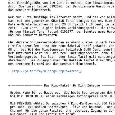
eine Einwahlgeb�hr von 7,9 Cent berechnet. Die Einwahlnummer
Arcor Spartarif lautet 0192076, der Benutzername �arcor-spar
das Kennwort �internet�.

Wer nur kurze Ausfl�ge ins Internet macht, und das vor allem
kann mit dem gesentkten �Basis�-Tarif einiges sparen. Hier k
Online-Minute zwischen 08 und 20 Uhr jetzt 1,18 Cent, in der
Zeit - 1,38 Cent. Es gibt keinen Verbindungspreis. Die Einwa
f�r den �Basis�-Tarif lautet 0192077, der Benutzername �arco
und das Kennwort �internet�.

F�r k�rzere Online-Verbindungen am Abend - etwa um nach Feie
E-Mails abzurufen - ist der neue �Aktiv�-Tarif gedacht. Von 
08 Uhr betr�gt der Minutenpreis lediglich 0,98 Cent, sonst 1
Der Aktivtarif wird im 5-Minuten- Takt abgerechnet, ohne zus
Verbindungspreis. Bei Spar- oder Basis-Tarif gilt minutengen
Abrechnung. Die Zugangsnummer f�r �Aktiv� lautet 01920780, d
Benutzername �arcor� und das Kennwort �internet�.

- 
http://go.tarif4you.de/go.php?a=Arcor
+-================= Das Kino-Paket f�r Dich Zuhause ========
 Gro�es Kino f�r zu Hause oder das beste Sportprogramm der W
 hol Dir PREMIERE zu einem einmaligen Aktionspreis nach Haus
 Mit PREMIERE w�hlst Du zwischen 7 Kino-Kan�len mit 300 Film
 pro Jahr, exklusiven Sportevents - live und hautnah - und d
 Channel f�r die ganze Familie. Und jederzeit Zugang zu den 
 aus Sport, Film und Erotik auf Abruf.
