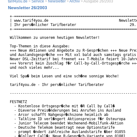
tarif4you.de
>
Service
>
Newsletter
>
Archiv
> Ausgabe 26/2003
Newsletter 26/2003
+-==========================================================
| www.tarif4you.de                                 Newslette
| Ihr pers�nlicher Tarifberater                         29. 
+-==========================================================
Willkommen zu unserem heutigen Newsletter!

Top-Themen in diese Ausgabe:

+++ Neue Aktionen und Angebote zu R-Gespr�chen +++ Neue Prei
und Auslandsgespr�che +++ Mit xxl bald auch samstags gratis 
Neuer DSL-Zeittarif bei freenet +++ T-Mobile feiert 10-Jahre
+++ Vorerst kein Zuschlag f�r Call-by-Call-Ortsgesp�rche +++
und noch vieles mehr...

Viel Spa� beim Lesen und eine sch�ne sonnige Woche!

tarif4you.de - Ihr pers�nlicher Tarifberater

------------------------------------------------------------
FESTNETZ

  - Kostenlose Ortsgespr�che mit �R Call by Call�

  - Dieverse Preis�nderungen bei Anrufen ins Ausland

  - Arcor schafft Nahgespr�chszone heimlich ab

  - Talkline ID verl�ngert Aktionspreise f�r Osteuropa

  - Junior Telecom beendet Wochenend-Mobilfunk-Aktion

  - Deutsche Telekom beantragt neue Optionstarife

  - prompt �ndert zahlreiche Auslandstarife �ber 01055

  - �Collect Call�: Neue R-Gespr�ch-Variante von 01081
