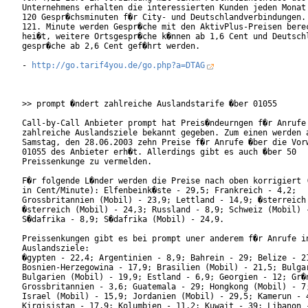
Unternehmens erhalten die interessierten Kunden jeden Monat 
120 Gespr�chsminuten f�r City- und Deutschlandverbindungen. 
121. Minute werden Gespr�che mit den AktivPlus-Preisen berec
hei�t, weitere Ortsgespr�che k�nnen ab 1,6 Cent und Deutschl
gespr�che ab 2,6 Cent gef�hrt werden.

- 
http://go.tarif4you.de/go.php?a=DTAG
>> prompt �ndert zahlreiche Auslandstarife �ber 01055

Call-by-Call Anbieter prompt hat Preis�ndeurngen f�r Anrufe 
zahlreiche Auslandsziele bekannt gegeben. Zum einen werden a
Samstag, den 28.06.2003 zehn Preise f�r Anrufe �ber die Vorw
01055 des Anbieter erh�t. Allerdings gibt es auch �ber 50

Preissenkunge zu vermelden.

F�r folgende L�nder werden die Preise nach oben korrigiert (
in Cent/Minute): Elfenbeink�ste - 29,5; Frankreich - 4,2;

Grossbritannien (Mobil) - 23,9; Lettland - 14,9; �sterreich 
�sterreich (Mobil) - 24,3; Russland - 8,9; Schweiz (Mobil) -
S�dafrika - 8,9; S�dafrika (Mobil) - 24,9.

Preissenkungen gibt es bei prompt uner anderem f�r Anrufe in
Auslandsziele:

�gypten - 22,4; Argentinien - 8,9; Bahrein - 29; Belize - 21
Bosnien-Herzegowina - 17,9; Brasilien (Mobil) - 21,5; Bulgar
Bulgarien (Mobil) - 19,9; Estland - 6,9; Georgien - 12; Gr�n
Grossbritannien - 3,6; Guatemala - 29; Hongkong (Mobil) - 7;
Israel (Mobil) - 15,9; Jordanien (Mobil) - 29,5; Kamerun - 4
Kirgisistan - 17,9; Kolumbien - 11,2; Kuwait - 39; Libanon -