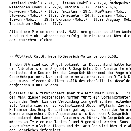
Lettland (Mobil) - 27,5; Litauen (Mobil) - 17,9; Madagaskar 
Mazedonien (Mobil) - 29,9; Namibia - 13; Polen - 6,6;

Norwegen (Mobil) - 19,9; Pakistan - 29,5; Rum�nien (Mobil) -
Slowakei (Mobil) - 19,9; Venezuela - 24,9; Spanien (Mobil) -
Taiwan (Mobil) - 18,9; Ukraine (Mobil) - 19,8; Uruguay (Mobi
Tschechien (Mobil) - 17,7.

Alle diese Preise sind inkl. MwSt. und gelten an allen Woche
rund um die Uhr. Abrechnung erfolgt im Minutentakt �ber die 
der Deutschen Telekom.

>> �Collect Call�: Neue R-Gespr�ch-Variante von 01081

In den USA sind sie l�ngst bekannt, in Deutschland hatte bis
ein Anbieter sie im Angebot: R-Gespr�che. Der Anrufer telefo
kostenlo, die Kosten f�r das Gespr�ch �bernimmt der Angerufe
Gespr�chspartner. Nun gibt es eine Alternative zum R-Talk Di
von 01058 Telecom: �Collect Call� des ebenfalls in D�sseldor
ans�ssigen 01081 Telecom.

�Collect Call� funktioniert �ber die Rufnummer 0800 � 11 77 
der Wahl dieser kostenlosen Nummer f�hrt ein Sprachcomputer 
durch das Men�, bis die Verbindung zum gew�nschten Teilnehme
ist. Anrufe sind nur zu Festnetzanschl�ssen m�glich. Zuerst 
Rufnummer des Gespr�chpartners gefragt, dann kann der Anrufe
Namen einsprechen. Der Angerufene wird �ber den R-Gespr�ch i
und bekommt den Namen des Anrufers zu h�ren. Um Gespr�ch anz
m�ssen am Telefon die Tasten 1 und 9 gedr�ckt werden. Sonst 
Angerufene einfach auflegen und der Anrufer wird �ber die Ab
des Gespr�ches informiert.
