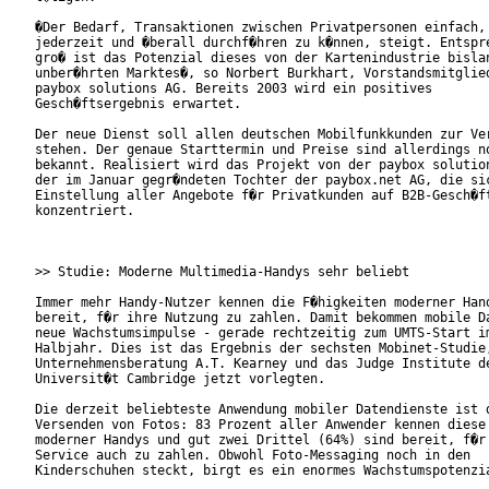
�Der Bedarf, Transaktionen zwischen Privatpersonen einfach, 
jederzeit und �berall durchf�hren zu k�nnen, steigt. Entspre
gro� ist das Potenzial dieses von der Kartenindustrie bislan
unber�hrten Marktes�, so Norbert Burkhart, Vorstandsmitglied
paybox solutions AG. Bereits 2003 wird ein positives

Gesch�ftsergebnis erwartet.

Der neue Dienst soll allen deutschen Mobilfunkkunden zur Ver
stehen. Der genaue Starttermin und Preise sind allerdings no
bekannt. Realisiert wird das Projekt von der paybox solution
der im Januar gegr�ndeten Tochter der paybox.net AG, die sic
Einstellung aller Angebote f�r Privatkunden auf B2B-Gesch�ft
konzentriert.

>> Studie: Moderne Multimedia-Handys sehr beliebt

Immer mehr Handy-Nutzer kennen die F�higkeiten moderner Hand
bereit, f�r ihre Nutzung zu zahlen. Damit bekommen mobile Da
neue Wachstumsimpulse - gerade rechtzeitig zum UMTS-Start im
Halbjahr. Dies ist das Ergebnis der sechsten Mobinet-Studie,
Unternehmensberatung A.T. Kearney und das Judge Institute de
Universit�t Cambridge jetzt vorlegten.

Die derzeit beliebteste Anwendung mobiler Datendienste ist d
Versenden von Fotos: 83 Prozent aller Anwender kennen diese 
moderner Handys und gut zwei Drittel (64%) sind bereit, f�r 
Service auch zu zahlen. Obwohl Foto-Messaging noch in den

Kinderschuhen steckt, birgt es ein enormes Wachstumspotenzia