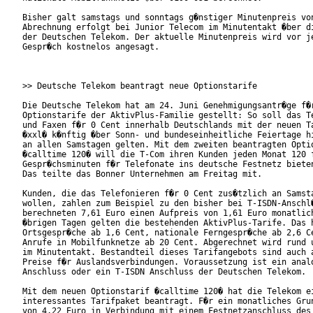
Bisher galt samstags und sonntags g�nstiger Minutenpreis von
Abrechnung erfolgt bei Junior Telecom im Minutentakt �ber di
der Deutschen Telekom. Der aktuelle Minutenpreis wird vor je
Gespr�ch kostnelos angesagt.

>> Deutsche Telekom beantragt neue Optionstarife

Die Deutsche Telekom hat am 24. Juni Genehmigungsantr�ge f�r
Optionstarife der AktivPlus-Familie gestellt: So soll das Te
und Faxen f�r 0 Cent innerhalb Deutschlands mit der neuen Ta
�xxl� k�nftig �ber Sonn- und bundeseinheitliche Feiertage hi
an allen Samstagen gelten. Mit dem zweiten beantragten Optio
�calltime 120� will die T-Com ihren Kunden jeden Monat 120 f
Gespr�chsminuten f�r Telefonate ins deutsche Festnetz bieten
Das teilte das Bonner Unternehmen am Freitag mit.

Kunden, die das Telefonieren f�r 0 Cent zus�tzlich an Samsta
wollen, zahlen zum Beispiel zu den bisher bei T-ISDN-Anschl�
berechneten 7,61 Euro einen Aufpreis von 1,61 Euro monatlich
�brigen Tagen gelten die bestehenden AktivPlus-Tarife. Das h
Ortsgespr�che ab 1,6 Cent, nationale Ferngespr�che ab 2,6 Ce
Anrufe in Mobilfunknetze ab 20 Cent. Abgerechnet wird rund u
im Minutentakt. Bestandteil dieses Tarifangebots sind auch a
Preise f�r Auslandsverbindungen. Voraussetzung ist ein analo
Anschluss oder ein T-ISDN Anschluss der Deutschen Telekom.

Mit dem neuen Optionstarif �calltime 120� hat die Telekom ei
interessantes Tarifpaket beantragt. F�r ein monatliches Grun
von 4,22 Euro in Verbindung mit einem Festnetzanschluss des
