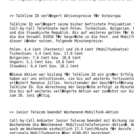
>> Talkline ID verl�ngert Aktionspreise f�r Osteuropa

Talkline ID verl�ngert seine bisher befristete Preisaktion f
Call-by-Call Telefonate nach Polen, Tschechien, Bulgarien, U
und die Slowakische Republik. Bis auf weiteres gelten f�r Ku
die die Vorwahl 01050 f�r Gespr�che in die Fest- und Mobilfu
dieser L�nder nutzen, folgende Minutenpreise:

Polen: 4,4 Cent (Festentz) und 19,9 Cent (Mobilfunknetze)

Tschechien: 3,4 Cent bzw. 17,9 Cent

Bulgarien: 7,6 Cent bzw. 18,8 Cent

Ungarn: 5,1 Cent bzw. 19,8 Cent

Slowakei: 6,4 Cent bzw. 18,1 Cent

�Diese Aktion war bislang f�r Talkline ID ein gro�er Erfolg,
haben wir uns entschlossen, sie bis auf weiteres fortzusetze
erl�utert Renatus Zilles, Vorsitzender der Gesch�ftsf�hrung 
Talkline ID. Die Abrechnung der Gespr�che erfolgt im Minuten
Die bis auf weiteres verl�ngerte Aktion war zun�chst nur bis
zum 28. Juni g�ltig.

>> Junior Telecom beendet Wochenend-Mobilfunk-Aktion

Call-by-Call Anbieter Junior Telecom beendet mit Wirkung zum
Wochenende die �Wochenend- Mobilvieltelefonierer-Aktion�. Nu
auch am Wochenende einheitlich 17,5 Cent/Minute f�r Anrufe i
nationale Mobilfunknetze �ber 0190-051 berechnet.
