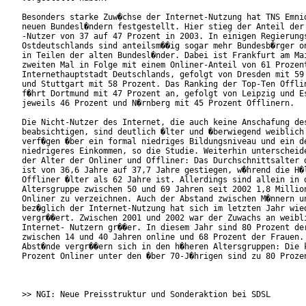
Besonders starke Zuw�chse der Internet-Nutzung hat TNS Emnid
neuen Bundesl�ndern festgestellt. Hier stieg der Anteil der 
-Nutzer von 37 auf 47 Prozent in 2003. In einigen Regierungs
Ostdeutschlands sind anteilsm��ig sogar mehr Bundesb�rger on
in Teilen der alten Bundesl�nder. Dabei ist Frankfurt am Mai
zweiten Mal in Folge mit einem Onliner-Anteil von 61 Prozent
Internethauptstadt Deutschlands, gefolgt von Dresden mit 59 
und Stuttgart mit 58 Prozent. Das Ranking der Top-Ten Offlin
f�hrt Dortmund mit 47 Prozent an, gefolgt von Leipzig und Es
jeweils 46 Prozent und N�rnberg mit 45 Prozent Offlinern.

Die Nicht-Nutzer des Internet, die auch keine Anschafung des
beabsichtigen, sind deutlich �lter und �berwiegend weiblich 
verf�gen �ber ein formal niedriges Bildungsniveau und ein de
niedrigeres Einkommen, so die Studie. Weiterhin unterscheide
der Alter der Onliner und Offliner: Das Durchschnittsalter d
ist von 36,6 Jahre auf 37,7 Jahre gestiegen, w�hrend die H�l
Offliner �lter als 62 Jahre ist. Allerdings sind allein in d
Altersgruppe zwischen 50 und 69 Jahren seit 2002 1,8 Million
Onliner zu verzeichnen. Auch der Abstand zwischen M�nnern un
bez�glich der Internet-Nutzung hat sich im letzten Jahr wied
vergr��ert. Zwischen 2001 und 2002 war der Zuwachs an weibli
Internet- Nutzern gr��er. In diesem Jahr sind 80 Prozent der
zwischen 14 und 40 Jahren online und 68 Prozent der Frauen. 
Abst�nde vergr��ern sich in den h�heren Altersgruppen: Die k
Prozent Onliner unter den �ber 70-J�hrigen sind zu 80 Prozen
>> NGI: Neue Preisstruktur und Sonderaktion bei SDSL
