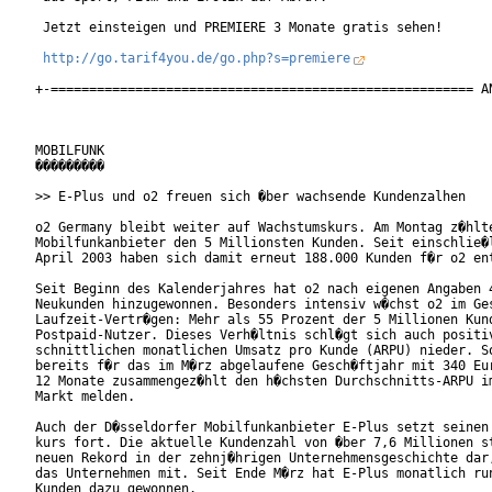
 Jetzt einsteigen und PREMIERE 3 Monate gratis sehen!

http://go.tarif4you.de/go.php?s=premiere
+-======================================================= AN
MOBILFUNK

���������

>> E-Plus und o2 freuen sich �ber wachsende Kundenzalhen

o2 Germany bleibt weiter auf Wachstumskurs. Am Montag z�hlte
Mobilfunkanbieter den 5 Millionsten Kunden. Seit einschlie�l
April 2003 haben sich damit erneut 188.000 Kunden f�r o2 ent
Seit Beginn des Kalenderjahres hat o2 nach eigenen Angaben 4
Neukunden hinzugewonnen. Besonders intensiv w�chst o2 im Ges
Laufzeit-Vertr�gen: Mehr als 55 Prozent der 5 Millionen Kund
Postpaid-Nutzer. Dieses Verh�ltnis schl�gt sich auch positiv
schnittlichen monatlichen Umsatz pro Kunde (ARPU) nieder. So
bereits f�r das im M�rz abgelaufene Gesch�ftjahr mit 340 Eur
12 Monate zusammengez�hlt den h�chsten Durchschnitts-ARPU im
Markt melden.

Auch der D�sseldorfer Mobilfunkanbieter E-Plus setzt seinen 
kurs fort. Die aktuelle Kundenzahl von �ber 7,6 Millionen st
neuen Rekord in der zehnj�hrigen Unternehmensgeschichte dar,
das Unternehmen mit. Seit Ende M�rz hat E-Plus monatlich run
Kunden dazu gewonnen.
