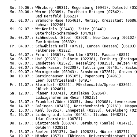
So, 29.06.: W�rzburg (0931), Regensburg (0941), Detmold (052
Mo, 30.06.: Werne (02389), Forchheim Brisgen (07642),

            Bad Hersfeld (06621)

Di, 01.07.: Bramsche Hase (05461), Merzig, Kreisstadt (06861
            Lohmar (02246)

Mi, 02.07.: Wei�enfels (03443), Zeitz (03441),

            Osterholz-Scharmbeck (04791)

Do, 03.07.: Sch�nebeck (Elbe) (03928), Neu-Isenburg (06102),
            Zweibr�cken (06332)

Fr, 04.07.: Schw�bisch Hall (0791), Langen (Hessen) (06103),
            Falkensee (03322)

Sa, 05.07.: Erfurt (0361), Neu-Ulm (0731), Passau (0851)

So, 06.07.: Hof (09281), Pulheim (02238), Freiburg (Breisgau
Mo, 07.07.: Emsdetten (02572), Wesseling (08153), Uelzen (05
Di, 08.07.: Niederkassel (02208), Tuttlingen (07461), Backna
Mi, 09.07.: Wernigerode (03943), Sinsheim (07261), Greven (0
Do, 10.07.: Barsinghausen (05105), Papenburg (04961),

            Leer (Ostfriesland) (0491)

Fr, 11.07.: Steinfurt (02551), F�rstenwalde/Spree (03361),

            J�lich (02461)

Sa, 12.07.: Plauen (03741), Dinslaken (02064),

            Ludwigshafen am Rhein (06215)

So, 13.07.: Frankfurt/Oder (0335), Unna (02308), Leverkusen 
Mo, 14.07.: Balingen (07433), Korschenbroich (02161), Meppen
Di, 15.07.: Kehl (07851), Ennepetal (02333), Gevelsberg (023
Mi, 16.07.: Limburg a.d. Lahn (06431), Itzehoe (04821),

            Idar-Oberstein (06781)

Do, 17.07.: Dietzenbach (06074), Bernburg (Saale) (03471),

            Geldern (02831)

Fr, 18.07.: Seelze (05137), Goch (02823), H�xter (05271)

Sa, 19.07.: Minden (0571), T�bingen, Universit�tsstadt (0707