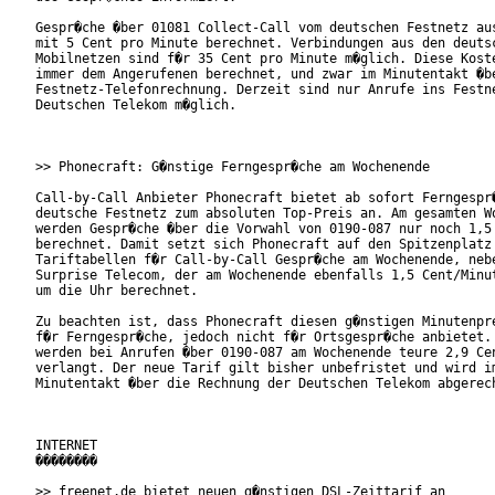
Gespr�che �ber 01081 Collect-Call vom deutschen Festnetz aus
mit 5 Cent pro Minute berechnet. Verbindungen aus den deutsc
Mobilnetzen sind f�r 35 Cent pro Minute m�glich. Diese Koste
immer dem Angerufenen berechnet, und zwar im Minutentakt �be
Festnetz-Telefonrechnung. Derzeit sind nur Anrufe ins Festne
Deutschen Telekom m�glich.

>> Phonecraft: G�nstige Ferngespr�che am Wochenende

Call-by-Call Anbieter Phonecraft bietet ab sofort Ferngespr�
deutsche Festnetz zum absoluten Top-Preis an. Am gesamten Wo
werden Gespr�che �ber die Vorwahl von 0190-087 nur noch 1,5 
berechnet. Damit setzt sich Phonecraft auf den Spitzenplatz 
Tariftabellen f�r Call-by-Call Gespr�che am Wochenende, nebe
Surprise Telecom, der am Wochenende ebenfalls 1,5 Cent/Minut
um die Uhr berechnet.

Zu beachten ist, dass Phonecraft diesen g�nstigen Minutenpre
f�r Ferngespr�che, jedoch nicht f�r Ortsgespr�che anbietet. 
werden bei Anrufen �ber 0190-087 am Wochenende teure 2,9 Cen
verlangt. Der neue Tarif gilt bisher unbefristet und wird im
Minutentakt �ber die Rechnung der Deutschen Telekom abgerech
INTERNET

��������

>> freenet.de bietet neuen g�nstigen DSL-Zeittarif an
