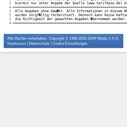
|  hiermit nur unter Angabe der Quelle (www.tarif4you.de) er
+-==========================================================
|  Alle Angaben ohne Gew�hr. Alle Informationen in diesem Ne
|  wurden sorgf�ltig recherchiert. Dennoch kann keine Haftun
|  die Richtigkeit der gemachten Angaben �bernommen werden. 
Alle Rechte vorbehalten. Copyright © 1998-2026
DAIR Media // A.G.
Impressum
|
Datenschutz
|
Cookie-Einstellungen