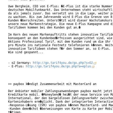
Uwe Bergheim, CEO von E-Plus: �E-Plus ist die starke Nummer 
deutschen Mobilfunkmarkt. Das Unternehmen steht wirtschaftli
da als jemals zuvor. Das versetzt uns in die Lage, weiter pr
zu wachsen. Bis zum Jahresende wird E-Plus die Grenze von 8 
Kunden �berschreiten. Unterst�tzt wird dieser Wachstumskurs 
unsere neue Markenstrategie. Die neue E-Plus Kampagne und di
Tarifideen kommen bei den Kunden gut an.�

Im Kern des neuen Markenauftritts stehen innovative Tarifide
konsequent an den Kundenbed�rfnissen ausgerichtet sind, wie 
Aktions Professional Tarif, mit dem Kunden rund um die Uhr f
pro Minute ins nationale Festnetz telefonieren k�nnen. Weite
innovative Tarifideen stehen f�r den Sommer an, so E-Plus.

Wie sind gespannt...

- o2 Germany: 
http://go.tarif4you.de/go.php?s=O2
- E-Plus: 
http://go.tarif4you.de/go.php?a=eplus
>> paybox k�ndigt Zusammenarbeit mit MasterCard an

Der Anbieter mobiler Zahlungsanwendungen paybox macht jetzt 
Kreditkarte mobil. �MoneySend� hei�t der neue Service von Ma
International, der den bargeldlosen Zahlungsverkehr zwischen
Karteninhabern erm�glicht. Dank der integrierten Interactive
-Response-L�sung (IVR) von paybox k�nnen MasterCard- und Mae
-Kunden demn�chst �berweisungen von Karte zu Karte per Mobil
t�tigen.
