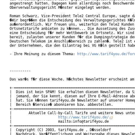
angestrengt hatten. Dagegen kann allerdings noch Beschwerde 
Oberverwaltungsgericht M�nster eingelegt werden.

Roman Schwarz, Vice-President Tele2 Central Europe, sagte da
�Wir begr��en die Entscheidung des Verwaltungsgerichtes K�ln
au�erordentlich. Wir freuen uns, weiterhin den Tele2 Kunden 
Ortsnetztarife anbieten zu k�nnen... Die Aussetzung des Zusc
eine Entscheidung f�r mehr Wettbewerb im Ortsnetz. Wir sind 
bereit, zulasten unserer Kunden f�r die Dumpingstrategie der
Deutschen Telekom im Anschlu�bereich zu zahlen�. Tele2 ist e
der Unternehmen, die den Eilantrag bei VG K�ln gestellt habe
- Ihre Meinung zu diesem Thema: 
http://www.tarif4you.de/for
----------

Das war�s f�r diese Woche. N�chstes Newsletter erscheint am 
+-==========================================================
|  Dies ist kein SPAM! Sie erhalten diesen Newsletter, da Si
|  jemand, der Sie kennt, diesen auf Ihre E-Mail-Adresse abo
|  hat. Sie k�nnen tarif4you.de Newsletter auf unserer Homep
|  Bereich �Service� abonnieren bzw. abbestellen.           
+-==========================================================
|        Aktuelle Call-by-Call Tarife und weitere News unter
|                      
http://www.tarif4you.de/
          
|                      mailto:info@tarif4you.de             
+-==========================================================
|  Copyright (C) 2003, tarif4you.de , D�sseldorf            
|  Nachdruck, Ver�ffentlichung und Weitergabe dieses Newslet