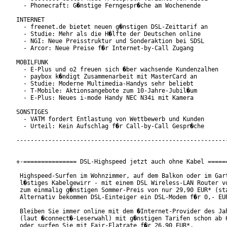
  - Phonecraft: G�nstige Ferngespr�che am Wochenende

INTERNET

  - freenet.de bietet neuen g�nstigen DSL-Zeittarif an

  - Studie: Mehr als die H�lfte der Deutschen online

  - NGI: Neue Preisstruktur und Sonderaktion bei SDSL

  - Arcor: Neue Preise f�r Internet-by-Call Zugang

MOBILFUNK

  - E-Plus und o2 freuen sich �ber wachsende Kundenzalhen

  - paybox k�ndigt Zusammenarbeit mit MasterCard an

  - Studie: Moderne Multimedia-Handys sehr beliebt

  - T-Mobile: Aktionsangebote zum 10-Jahre-Jubil�um

  - E-Plus: Neues i-mode Handy NEC N34i mit Kamera

SONSTIGES

  - VATM fordert Entlastung von Wettbewerb und Kunden

  - Urteil: Kein Aufschlag f�r Call-by-Call Gespr�che

------------------------------------------------------------
+-=============== DSL-Highspeed jetzt auch ohne Kabel ======
 Highspeed-Surfen im Wohnzimmer, auf dem Balkon oder im Gart
 l�stiges Kabelgewirr - mit einem DSL Wireless-LAN Router vo
 zum einmalig g�nstigen Sommer-Preis von nur 29,90 EUR* (sta
 Alternativ bekommen DSL-Einteiger ein DSL-Modem f�r 0,- EUR
 Bleiben Sie immer online mit dem �Internet-Provider des Jah
 (laut �connect�-Leserwahl) mit g�nstigen Tarifen schon ab 6
 oder surfen Sie mit Fair-Flatrate f�r 26,90 EUR*.
