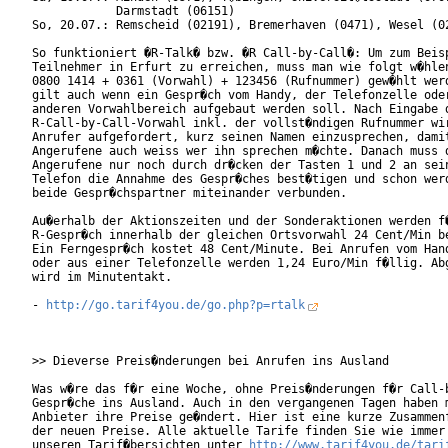
            Darmstadt (06151)

So, 20.07.: Remscheid (02191), Bremerhaven (0471), Wesel (02
So funktioniert �R-Talk� bzw. �R Call-by-Call�: Um zum Beisp
Teilnehmer in Erfurt zu erreichen, muss man wie folgt w�hlen
0800 1414 + 0361 (Vorwahl) + 123456 (Rufnummer) gew�hlt werd
gilt auch wenn ein Gespr�ch vom Handy, der Telefonzelle oder
anderen Vorwahlbereich aufgebaut werden soll. Nach Eingabe d
R-Call-by-Call-Vorwahl inkl. der vollst�ndigen Rufnummer wir
Anrufer aufgefordert, kurz seinen Namen einzusprechen, damit
Angerufene auch weiss wer ihn sprechen m�chte. Danach muss d
Angerufene nur noch durch dr�cken der Tasten 1 und 2 an sein
Telefon die Annahme des Gespr�ches best�tigen und schon werd
beide Gespr�chspartner miteinander verbunden.

Au�erhalb der Aktionszeiten und der Sonderaktionen werden f�
R-Gespr�ch innerhalb der gleichen Ortsvorwahl 24 Cent/Min be
Ein Ferngespr�ch kostet 48 Cent/Minute. Bei Anrufen vom Hand
oder aus einer Telefonzelle werden 1,24 Euro/Min f�llig. Abg
wird im Minutentakt.

- 
http://go.tarif4you.de/go.php?p=rtalk
>> Dieverse Preis�nderungen bei Anrufen ins Ausland

Was w�re das f�r eine Woche, ohne Preis�nderungen f�r Call-b
Gespr�che ins Ausland. Auch in den vergangenen Tagen haben m
Anbieter ihre Preise ge�ndert. Hier ist eine kurze Zusammenf
der neuen Preise. Alle aktuelle Tarife finden Sie wie immer 
unseren Tarif�bersichten unter 
http://www.tarif4you.de/tari