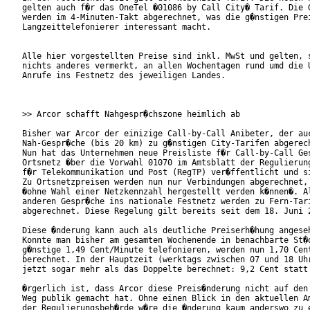
gelten auch f�r das OneTel �01086 by Call City� Tarif. Die G
werden im 4-Minuten-Takt abgerechnet, was die g�nstigen Prei
Langzeittelefonierer interessant macht.

Alle hier vorgestellten Preise sind inkl. MwSt und gelten, s
nichts anderes vermerkt, an allen Wochentagen rund umd die U
Anrufe ins Festnetz des jeweiligen Landes.

>> Arcor schafft Nahgespr�chszone heimlich ab

Bisher war Arcor der einizige Call-by-Call Anibeter, der auc
Nah-Gespr�che (bis 20 km) zu g�nstigen City-Tarifen abgerech
Nun hat das Unternehmen neue Preisliste f�r Call-by-Call Ges
Ortsnetz �ber die Vorwahl 01070 im Amtsblatt der Regulierung
f�r Telekommunikation und Post (RegTP) ver�ffentlicht und si
Zu Ortsnetzpreisen werden nun nur Verbindungen abgerechnet, 
�ohne Wahl einer Netzkennzahl hergestellt verden k�nnen�. Al
anderen Gespr�che ins nationale Festnetz werden zu Fern-Tari
abgerechnet. Diese Regelung gilt bereits seit dem 18. Juni 2
Diese �nderung kann auch als deutliche Preiserh�hung angeseh
Konnte man bisher am gesamten Wochenende in benachbarte St�d
g�nstige 1,49 Cent/Minute telefonieren, werden nun 1,70 Cent
berechnet. In der Hauptzeit (werktags zwischen 07 und 18 Uhr
jetzt sogar mehr als das Doppelte berechnet: 9,2 Cent statt 
�rgerlich ist, dass Arcor diese Preis�nderung nicht auf den 
Weg publik gemacht hat. Ohne einen Blick in den aktuellen Am
der Regulierungsbeh�rde w�re die �nderung kaum anderswo zu e