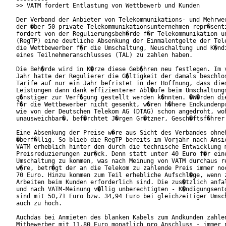
>> VATM fordert Entlastung von Wettbewerb und Kunden

Der Verband der Anbieter von Telekommunikations- und Mehrwer
der �ber 50 private Telekommunikationsunternehmen repr�senti
fordert von der Regulierungsbeh�rde f�r Telekommunikation un
(RegTP) eine deutliche Absenkung der Einmalentgelte der Tele
die Wettbewerber f�r die Umschaltung, Neuschaltung und K�ndi
eines Teilnehmeranschlusses (TAL) zu zahlen haben.

Die Beh�rde wird in K�rze diese Geb�hren neu festlegen. Im v
Jahr hatte der Regulierer die G�ltigkeit der damals beschlos
Tarife auf nur ein Jahr befristet in der Hoffnung, dass dies
Leistungen dann dank effizienterer Abl�ufe beim Umschaltungs
g�nstiger zur Verf�gung gestellt werden k�nnten. �W�rden die
f�r die Wettbewerber nicht gesenkt, w�ren h�here Endkundenpr
wie von der Deutschen Telekom AG (DTAG) schon angedroht, woh
unausweichbar�, bef�rchtet J�rgen Gr�tzner, Gesch�ftsf�hrer 
Eine Absenkung der Preise w�re aus Sicht des Verbandes ohneh
�berf�llig. So blieb die RegTP bereits im Vorjahr nach Ansic
VATM erheblich hinter den durch die technische Entwicklung m
Preisreduzierungen zur�ck. Denn statt unter 40 Euro f�r eine
Umschaltung zu kommen, was nach Meinung von VATM durchaus re
w�re, betr�gt der an die Telekom zu zahlende Preis immer noc
70 Euro. Hinzu kommen zum Teil erhebliche Aufschl�ge, wenn z
Arbeiten beim Kunden erforderlich sind. Die zus�tzlich anfal
und nach VATM-Meinung v�llig unberechtigten - K�ndigungsentg
sind mit 50,71 Euro bzw. 34,94 Euro bei gleichzeitiger Umsch
auch zu hoch.

Auchdas bei Anmieten des blanken Kabels zum Andkunden zahlen
Mitbewerber mit 11,80 Euro monatlich pro Anschluss - immer n