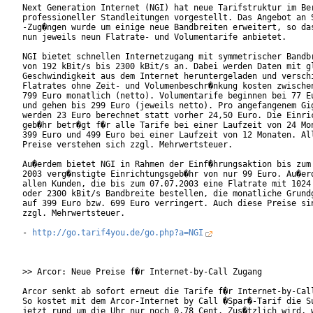
Next Generation Internet (NGI) hat neue Tarifstruktur im Ber
professioneller Standleitungen vorgestellt. Das Angebot an S
-Zug�ngen wurde um einige neue Bandbreiten erweitert, so das
nun jeweils neun Flatrate- und Volumentarife anbietet.

NGI bietet schnellen Internetzugang mit symmetrischer Bandbr
von 192 kBit/s bis 2300 kBit/s an. Dabei werden Daten mit gl
Geschwindigkeit aus dem Internet heruntergeladen und verschi
Flatrates ohne Zeit- und Volumenbeschr�nkung kosten zwischen
799 Euro monatlich (netto). Volumentarife beginnen bei 77 Eu
und gehen bis 299 Euro (jeweils netto). Pro angefangenem Gig
werden 23 Euro berechnet statt vorher 24,50 Euro. Die Einric
geb�hr betr�gt f�r alle Tarife bei einer Laufzeit von 24 Mon
399 Euro und 499 Euro bei einer Laufzeit von 12 Monaten. All
Preise verstehen sich zzgl. Mehrwertsteuer.

Au�erdem bietet NGI in Rahmen der Einf�hrungsaktion bis zum 
2003 verg�nstigte Einrichtungsgeb�hr von nur 99 Euro. Au�erd
allen Kunden, die bis zum 07.07.2003 eine Flatrate mit 1024 
oder 2300 kBit/s Bandbreite bestellen, die monatliche Grundg
auf 399 Euro bzw. 699 Euro verringert. Auch diese Preise sin
zzgl. Mehrwertsteuer.

- 
http://go.tarif4you.de/go.php?a=NGI
>> Arcor: Neue Preise f�r Internet-by-Call Zugang

Arcor senkt ab sofort erneut die Tarife f�r Internet-by-Call
So kostet mit dem Arcor-Internet by Call �Spar�-Tarif die Su
jetzt rund um die Uhr nur noch 0,78 Cent. Zus�tzlich wird, w