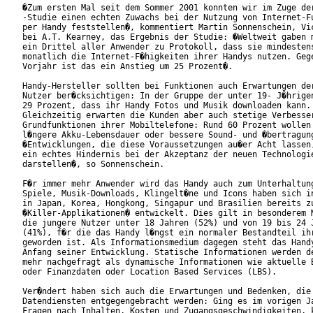
�Zum ersten Mal seit dem Sommer 2001 konnten wir im Zuge der
-Studie einen echten Zuwachs bei der Nutzung von Internet-Fu
per Handy feststellen�, kommentiert Martin Sonnenschein, Vic
bei A.T. Kearney, das Ergebnis der Studie: �Weltweit gaben m
ein Drittel aller Anwender zu Protokoll, dass sie mindestens
monatlich die Internet-F�higkeiten ihrer Handys nutzen. Gege
Vorjahr ist das ein Anstieg um 25 Prozent�.

Handy-Hersteller sollten bei Funktionen auch Erwartungen der
Nutzer ber�cksichtigen: In der Gruppe der unter 19- J�hrigen
29 Prozent, dass ihr Handy Fotos und Musik downloaden kann.

Gleichzeitig erwarten die Kunden aber auch stetige Verbesser
Grundfunktionen ihrer Mobiltelefone: Rund 60 Prozent wollen 
l�ngere Akku-Lebensdauer oder bessere Sound- und �bertragung
�Entwicklungen, die diese Voraussetzungen au�er Acht lassen,
ein echtes Hindernis bei der Akzeptanz der neuen Technologie
darstellen�, so Sonnenschein.

F�r immer mehr Anwender wird das Handy auch zum Unterhaltung
Spiele, Musik-Downloads, Klingelt�ne und Icons haben sich in
in Japan, Korea, Hongkong, Singapur und Brasilien bereits zu
�Killer-Applikationen� entwickelt. Dies gilt in besonderem M
die jungere Nutzer unter 18 Jahren (52%) und von 19 bis 24 J
(41%), f�r die das Handy l�ngst ein normaler Bestandteil ihr
geworden ist. Als Informationsmedium dagegen steht das Handy
Anfang seiner Entwicklung. Statische Informationen werden de
mehr nachgefragt als dynamische Informationen wie aktuelle B
oder Finanzdaten oder Location Based Services (LBS).

Ver�ndert haben sich auch die Erwartungen und Bedenken, die 
Datendiensten entgegengebracht werden: Ging es im vorigen Ja
Fragen nach Inhalten, Kosten und Zugangsgeschwindigkeiten, k