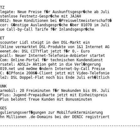
TZ

legate: Neue Preise f�r Auskunftsgespr�che ab Juli

stenlose Festnetz-Gespr�che mit JAJAH

0012: Neue Konditionen bei �Preisweltmeisterschaft�

cor: G�nstige Auslandsgespr�che �ber 01070 im Juli

ue Call-by-Call Tarife f�r Inlandsgespr�che

ET

scounter Lidl steigt in den DSL-Markt ein

lkline vermarktet DSL-Produkte von 1&1 Internet AG

eenet.de: DSL CITYflat jetzt f�r 0,- Euro

pcall: Neuer Internet-Telefonie-Anbieter startet

Com: Online-Portal f�r technischen Kundendienst

rsatel: ADSL2+ Aktion geht in die Verl�ngerung

019.net und meOme �ndern Internet-by-Call Preise

C: �IPfonie 2006�-Client jetzt mit Video-Telefonie

le2: DSL Doppel-Flat noch bis Ende Juli erh�ltlich

UNK

armobil: 20 Freiminuten f�r Neukunden bis 09. Juli

Plus: Jugend-Prepaidkarte jetzt mit Einheitspreis

Plus belohnt Treue Kunden mit Bonusminuten

GES

gulierungsverf�gungen zur Mobilfunkterminierung

hn Millionen .de-Domains bei der DENIC registriert

----------------------------------------------------------------