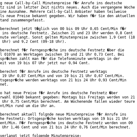
g neue Call-by-Call Minutenpreise f�r Anrufe ins deutsche

tz sind in letzter Zeit nichts neues. Auch die vergangene Woche

ine Ausnahme. Mehrere Call-by-Call Anbieter haben teilweise

ls neue Preise bekannt gegeben. Wir haben f�r Sie den aktuellen

tand zusammengefasst.

berechnet jetzt t�glich von 00 bis 09 Uhr 0,65 Cent/Min f�r

 ins deutsche Festnetz. Zwischen 21 und 23 Uhr werden 0,8 Cent

nute verlangt. Sonst gelten Minutenpreise zwischen 1,9 Cent (18

 Uhr) und 9,2 Cent (09-18 Uhr).

berechnet f�r Ferngespr�che ins deutsche Festnetz �ber die

l 01070 an Werktagen zwischen 19 und 21 Uhr 0,73 Cent. Bei

spr�chen zahlt man f�r die Telefonminute werktags in der

eit von 19 bis 07 Uhr jetzt nur 0,94 Cent.

berechnt f�r Anrufe ins deutsche Festnetz werktags

 19 Uhr 0,87 Cent/Min und von 19 bis 21 Uhr 0,67 Cent/Min.

tsgespr�che werden werktags von 21 bis 24 Uhr 0,93 Cent/Min

net.

o hat neue Preise f�r Anrufe ins deutsche Festnetz �ber

rwahl 01040 bekannt gegeben: Montags bis Freitags werden von 21

 Uhr 0,75 Cent/Min berechnet. Am Wochenende fallen wieder teure

nt/Min rund um die Uhr an.

berechnet aktuell folgnde neue Minutenpreise f�r Anrufe ins

he Festnetz: Ortsgespr�che kosten werktags von 19 bis 21 Uhr

ent/Min. F�r Ferngespr�che ins deutsche Festnetz werden von 09

 Uhr 1,46 Cent und von 21 bis 24 Uhr 0,76 Cent/Min berechnet.

verlangt jetzt folgende Minutenpreise:
