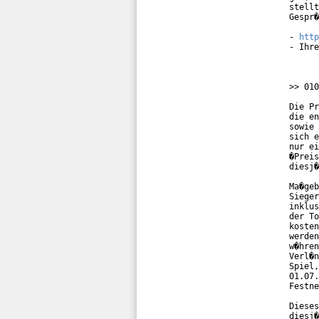
stellt
Gespr�
- 
http
- Ihre
>> 010
Die Pr
die en
sowie 
sich e
nur ei
�Preis
diesj�
Ma�geb
Sieger
inklus
der To
kosten
werden
w�hren
Verl�n
Spiel,
01.07.
Festne
Dieses
diesj�