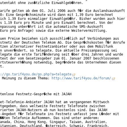
utentakt ohne zus�tzliche Einwahlgeb�hren.

arife gelten ab dem 01. Juli 2006 auch f�r die Auslandsauskunft

0: Eine Gespr�chsminute wird dann mit 1,39 Euro berechnet

ich 1,39 Euro einmaliger Einwahlgeb�hr. Bisher wurden auch hier

s 1,19 Euro pro Minute und pro Einwahl berechnet. Von der

npassung unber�hrt ist die automatische SMS-Auskunft

Euro pro Anfrage) sowie die externe Weitervermittlung.

uen Preise beziehen sich ausschlie�lich auf Verbindungen aus

stnetz der Deutschen Telekom AG. Die Gespr�chskosten f�r Anrufe

tzen alternativer Festnetzanbieter oder aus dem Mobilfunk

n unver�ndert, so telegate. Die aktuelle Preisanpassung sei

legate die erste Tarif�nderung seit �ber drei Jahren und wurde

text der vom Gesetzesgeber zum 01. Januar 2007 beschlossenen

rtsteuererh�hung notwendig, begr�ndete das Unternehmen diesen

t.

://go.tarif4you.de/go.php?a=telegate
 Meinung zu diesem Thema: 
http://www.tarif4you.de/forum/
tenlose Festnetz-Gespr�che mit JAJAH

et-Telefonie-Anbieter JAJAH hat am vergangenen Mittwoch

tgegeben, dass weltweite Festnetz Telefonate zwischen

rierten JAJAH-Nutzern ab nun kostenlos sind. Das JAJAH

-Angebot f�r Telefonate ins Festnetz umfasst jene L�nder mit

��ten Telefonie Aufkommen. Das sind unter anderem:

anada, China, Hong Kong, Singapur, Taiwan, Australien,

itannien, Deutschland, �sterreich, Schweiz, Frankreich,
