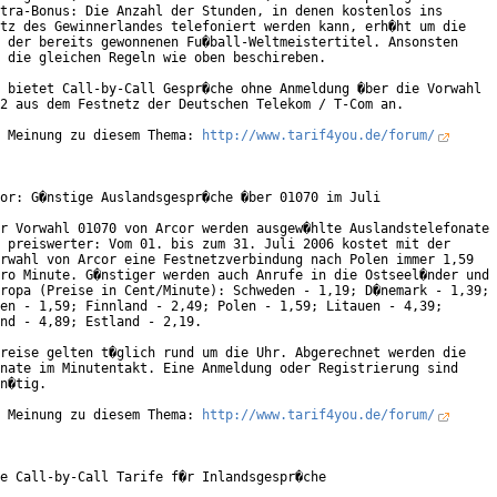
tra-Bonus: Die Anzahl der Stunden, in denen kostenlos ins

tz des Gewinnerlandes telefoniert werden kann, erh�ht um die

 der bereits gewonnenen Fu�ball-Weltmeistertitel. Ansonsten

 die gleichen Regeln wie oben beschireben.     

 bietet Call-by-Call Gespr�che ohne Anmeldung �ber die Vorwahl

2 aus dem Festnetz der Deutschen Telekom / T-Com an.

 Meinung zu diesem Thema: 
http://www.tarif4you.de/forum/
or: G�nstige Auslandsgespr�che �ber 01070 im Juli

r Vorwahl 01070 von Arcor werden ausgew�hlte Auslandstelefonate

 preiswerter: Vom 01. bis zum 31. Juli 2006 kostet mit der

rwahl von Arcor eine Festnetzverbindung nach Polen immer 1,59

ro Minute. G�nstiger werden auch Anrufe in die Ostseel�nder und

ropa (Preise in Cent/Minute): Schweden - 1,19; D�nemark - 1,39;

en - 1,59; Finnland - 2,49; Polen - 1,59; Litauen - 4,39;

nd - 4,89; Estland - 2,19.

reise gelten t�glich rund um die Uhr. Abgerechnet werden die

nate im Minutentakt. Eine Anmeldung oder Registrierung sind

n�tig.

 Meinung zu diesem Thema: 
http://www.tarif4you.de/forum/
e Call-by-Call Tarife f�r Inlandsgespr�che
