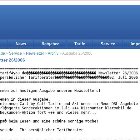
News
Ratgeber
Tarife
Service
Imp
.de
>
Service
>
Newsletter
>
Archiv
> Ausgabe 26/2006
tter 26/2006
===============================================================-
tarif4you.de�������������������������������� Newsletter 26/2006 
pers�nlicher Tarifberater�������������������������02. Juli 2006 
===============================================================-
mmen zur heutigen Ausgabe unseren Newsletters!

emen in dieser Ausgabe:

ele neue Call-by-Call Tarife und Aktionen +++ Neue DSL-Angebote

rl�ngerte Sonderaktionen im Juli +++ Discounter klarmobil.de

Neukunden-Aktion fort +++ und vieles mehr...

pa� beim Lesen und eine sch�ne sonnige Woche!

you.de - Ihr pers�nlicher Tarifberater

----------------------------------------------------------------