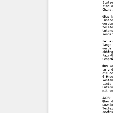
Italie
sind a
China,
�Das k
unsere
werden
telefo
Unters
sonder
Bei ei
lange 
wurde 
abh�ng
Fair-U
Gespr�
�Um ko
an and
die de
Gr�nde
kosten
Linie 
Untern
mit de
JAJAH 
�ber d
Downlo
Textei
gew�ns