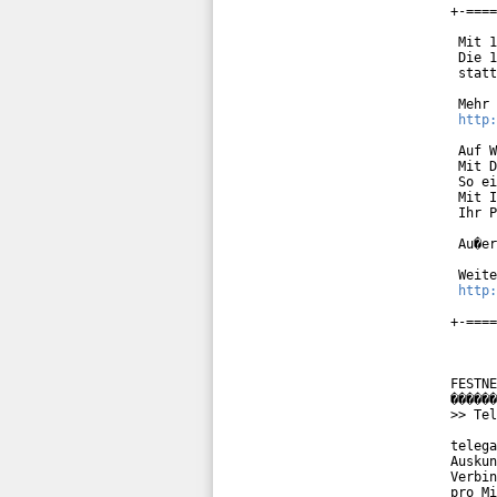
+-====
 Mit 1
 Die 1
 statt
 Mehr 
http:
 Auf W
 Mit D
 So ei
 Mit I
 Ihr P
 Au�er
 Weite
http:
+-====
FESTNE
������
>> Tel
telega
Auskun
Verbin
pro Mi