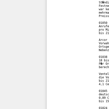
St�ndi
Festne
war ke
mehrma
Preiss
01050 
Anrufe
pro Mi
bis 21
Arcor 
Vorwah
Ortsge
Nebenz
01038 
18 bis
F�r Or
berech
Ventel
die Vo
bis 21
4,1 Ce
01045 
deutsc
0,89 C
bis 15
01024 