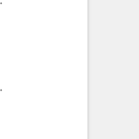
+

+
