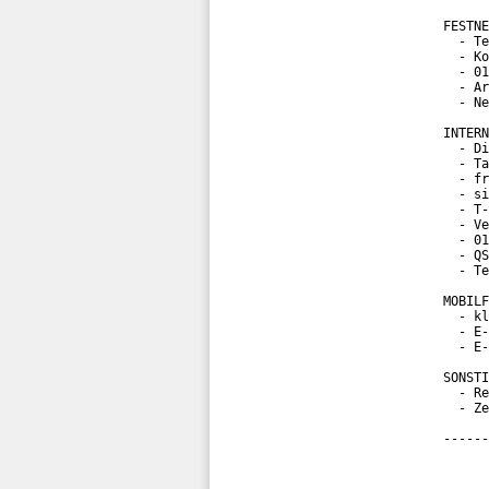
FESTNE
  - Te
  - Ko
  - 01
  - Ar
  - Ne
INTERN
  - Di
  - Ta
  - fr
  - si
  - T-
  - Ve
  - 01
  - QS
  - Te
MOBILF
  - kl
  - E-
  - E-
SONSTI
  - Re
  - Ze
------