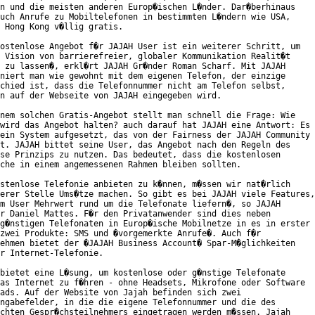
n und die meisten anderen Europ�ischen L�nder. Dar�berhinaus

uch Anrufe zu Mobiltelefonen in bestimmten L�ndern wie USA,

 Hong Kong v�llig gratis.

ostenlose Angebot f�r JAJAH User ist ein weiterer Schritt, um

 Vision von barrierefreier, globaler Kommunikation Realit�t

 zu lassen�, erkl�rt JAJAH Gr�nder Roman Scharf. Mit JAJAH

niert man wie gewohnt mit dem eigenen Telefon, der einzige

chied ist, dass die Telefonnummer nicht am Telefon selbst,

n auf der Webseite von JAJAH eingegeben wird.     

nem solchen Gratis-Angebot stellt man schnell die Frage: Wie

wird das Angebot halten? auch darauf hat JAJAH eine Antwort: Es

ein System aufgesetzt, das von der Fairness der JAJAH Community

t. JAJAH bittet seine User, das Angebot nach den Regeln des

se Prinzips zu nutzen. Das bedeutet, dass die kostenlosen

che in einem angemessenen Rahmen bleiben sollten.     

stenlose Telefonie anbieten zu k�nnen, m�ssen wir nat�rlich

erer Stelle Ums�tze machen. So gibt es bei JAJAH viele Features,

m User Mehrwert rund um die Telefonate liefern�, so JAJAH

r Daniel Mattes. F�r den Privatanwender sind dies neben

g�nstigen Telefonaten in Europ�ische Mobilnetze in es in erster

zwei Produkte: SMS und �vorgemerkte Anrufe�. Auch f�r

ehmen bietet der �JAJAH Business Account� Spar-M�glichkeiten

r Internet-Telefonie.

bietet eine L�sung, um kostenlose oder g�nstige Telefonate

as Internet zu f�hren - ohne Headsets, Mikrofone oder Software

ads. Auf der Website von Jajah befinden sich zwei

ngabefelder, in die die eigene Telefonnummer und die des

chten Gespr�chsteilnehmers eingetragen werden m�ssen. Jajah
