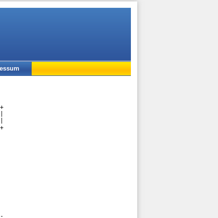
ressum
+

|

|

+

-
