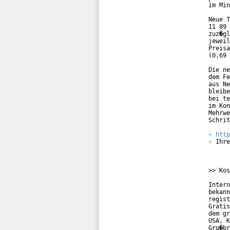
im Min
Neue T
11 89 
zuz�gl
jeweil
Preisa
(0,69 
Die ne
dem Fe
aus Ne
bleibe
bei te
im Kon
Mehrwe
Schrit
- 
http
- Ihre
>> Kos
Intern
bekann
regist
Gratis
dem gr
USA, K
Gro�br