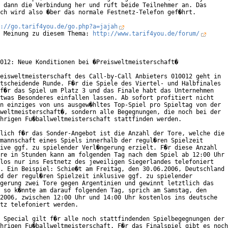
 dann die Verbindung her und ruft beide Teilnehmer an. Das

ch wird also �ber das normale Festnetz-Telefon gef�hrt.

://go.tarif4you.de/go.php?a=jajah
 Meinung zu diesem Thema: 
http://www.tarif4you.de/forum/
012: Neue Konditionen bei �Preisweltmeisterschaft�

eisweltmeisterschaft des Call-by-Call Anbieters 010012 geht in

tscheidende Runde. F�r die Spiele des Viertel- und Halbfinales

f�r das Spiel um Platz 3 und das Finale habt das Unternehmen

twas Besonderes einfallen lassen. Ab sofort profitiert nicht

n einziges von uns ausgew�hltes Top-Spiel pro Spieltag von der

weltmeisterschaft�, sondern alle Begegnungen, die noch bei der

hrigen Fu�ballweltmeisterschaft stattfinden werden.      

lich f�r das Sonder-Angebot ist die Anzahl der Tore, welche die

mannschaft eines Spiels innerhalb der regul�ren Spielzeit

ive ggf. zu spielender Verl�ngerung erzielt. F�r diese Anzahl

re in Stunden kann am folgenden Tag nach dem Spiel ab 12:00 Uhr

los nur ins Festnetz des jeweiligen Siegerlandes telefoniert

. Ein Beispiel: Schie�t am Freitag, den 30.06.2006, Deutschland

d der regul�ren Spielzeit inklusive ggf. zu spielender

gerung zwei Tore gegen Argentinien und gewinnt letztlich das

 so k�nnte am darauf folgenden Tag, sprich am Samstag, den

2006, zwischen 12:00 Uhr und 14:00 Uhr kostenlos ins deutsche

tz telefoniert werden.          

 Special gilt f�r alle noch stattfindenden Spielbegegnungen der

hrigen Fu�ballweltmeisterschaft. F�r das Finalspiel gibt es noch
