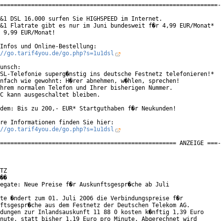
===============================================================-
&1 DSL 16.000 surfen Sie HIGHSPEED im Internet.

&1 Flatrate gibt es nur im Juni bundesweit f�r 4,99 EUR/Monat*

 9,99 EUR/Monat!

Infos und Online-Bestellung:

//go.tarif4you.de/go.php?s=1u1dsl
unsch:

SL-Telefonie superg�nstig ins deutsche Festnetz telefonieren!*

nfach wie gewohnt: H�rer abnehmen, w�hlen, sprechen!

hrem normalen Telefon und Ihrer bisherigen Nummer.

C kann ausgeschaltet bleiben.

dem: Bis zu 200,- EUR* Startguthaben f�r Neukunden!

re Informationen finden Sie hier:

//go.tarif4you.de/go.php?s=1u1dsl
=================================================== ANZEIGE ===-
TZ

��

egate: Neue Preise f�r Auskunftsgespr�che ab Juli

te �ndert zum 01. Juli 2006 die Verbindungspreise f�r

ftsgespr�che aus dem Festnetz der Deutschen Telekom AG.

dungen zur Inlandsauskunft 11 88 0 kosten k�nftig 1,39 Euro

nute, statt bisher 1,19 Euro pro Minute. Abgerechnet wird
