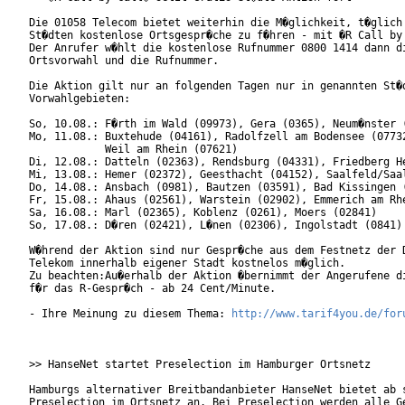
Die 01058 Telecom bietet weiterhin die M�glichkeit, t�glich 
St�dten kostenlose Ortsgespr�che zu f�hren - mit �R Call by 
Der Anrufer w�hlt die kostenlose Rufnummer 0800 1414 dann di
Ortsvorwahl und die Rufnummer.

Die Aktion gilt nur an folgenden Tagen nur in genannten St�d
Vorwahlgebieten:

So, 10.08.: F�rth im Wald (09973), Gera (0365), Neum�nster (
Mo, 11.08.: Buxtehude (04161), Radolfzell am Bodensee (07732
            Weil am Rhein (07621)

Di, 12.08.: Datteln (02363), Rendsburg (04331), Friedberg He
Mi, 13.08.: Hemer (02372), Geesthacht (04152), Saalfeld/Saal
Do, 14.08.: Ansbach (0981), Bautzen (03591), Bad Kissingen (
Fr, 15.08.: Ahaus (02561), Warstein (02902), Emmerich am Rhe
Sa, 16.08.: Marl (02365), Koblenz (0261), Moers (02841)

So, 17.08.: D�ren (02421), L�nen (02306), Ingolstadt (0841)

W�hrend der Aktion sind nur Gespr�che aus dem Festnetz der D
Telekom innerhalb eigener Stadt kostnelos m�glich. 

Zu beachten:Au�erhalb der Aktion �bernimmt der Angerufene di
f�r das R-Gespr�ch - ab 24 Cent/Minute.

- Ihre Meinung zu diesem Thema: 
http://www.tarif4you.de/for
>> HanseNet startet Preselection im Hamburger Ortsnetz

Hamburgs alternativer Breitbandanbieter HanseNet bietet ab s
Preselection im Ortsnetz an. Bei Preselection werden alle Ge