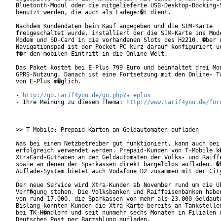
Bluetooth-Modul oder die mitgelieferte USB-Desktop-Docking-S
benutzt werden, die auch als Ladeger�t dient.

Nachdem Kundendaten beim Kauf angegeben und die SIM-Karte

freigeschaltet wurde, installiert der die SIM-Karte ins Mode
Modem und SD-Card in die vorhandenen Slots des H2210. �ber d
Navigationspad ist der Pocket PC kurz darauf konfiguriert un
f�r den mobilen Eintritt in die Online-Welt.

Das Paket kostet bei E-Plus 799 Euro und beinhaltet drei Mon
GPRS-Nutzung. Danach ist eine Fortsetzung mit den Online- Ta
von E-Plus m�glich.

- 
http://go.tarif4you.de/go.php?a=eplus
- Ihre Meinung zu diesem Thema: 
http://www.tarif4you.de/for
>> T-Mobile: Prepaid-Karten an Geldautomaten aufladen

Was bei einem Netzbetreiber gut funktioniert, kann auch bei 
erfolgreich verwendet werden. Prepaid-Kunden von T-Mobile k�
XtraCard-Guthaben an den Geldautomaten der Volks- und Raiffe
sowie an denen der Sparkassen direkt bargeldlos aufladen. �h
Auflade-System bietet auch Vodafone D2 zusammen mit der City
Der neue Service wird Xtra-Kunden ab November rund um die Uh
Verf�gung stehen. Die Volksbanken und Raiffeisenbanken haben
von rund 17.000, die Sparkassen von mehr als 23.000 Geldauto
Bislang konnten Kunden die Xtra-Karte bereits an Tankstellen
bei TK-H�ndlern und seit nunmehr sechs Monaten in Filialen d
Deutschen Post per Barzahlung aufladen.
