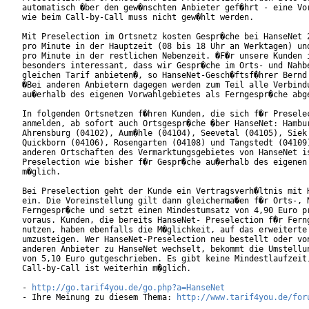
automatisch �ber den gew�nschten Anbieter gef�hrt - eine Vor
wie beim Call-by-Call muss nicht gew�hlt werden.

Mit Preselection im Ortsnetz kosten Gespr�che bei HanseNet 2
pro Minute in der Hauptzeit (08 bis 18 Uhr an Werktagen) und
pro Minute in der restlichen Nebenzeit. �F�r unsere Kunden i
besonders interessant, dass wir Gespr�che im Orts- und Nahbe
gleichen Tarif anbieten�, so HanseNet-Gesch�ftsf�hrer Bernd 
�Bei anderen Anbietern dagegen werden zum Teil alle Verbindu
au�erhalb des eigenen Vorwahlgebietes als Ferngespr�che abge
In folgenden Ortsnetzen f�hren Kunden, die sich f�r Preselec
anmelden, ab sofort auch Ortsgespr�che �ber HanseNet: Hambur
Ahrensburg (04102), Aum�hle (04104), Seevetal (04105), Siek 
Quickborn (04106), Rosengarten (04108) und Tangstedt (04109)
anderen Ortschaften des Vermarktungsgebietes von HanseNet is
Preselection wie bisher f�r Gespr�che au�erhalb des eigenen 
m�glich.

Bei Preselection geht der Kunde ein Vertragsverh�ltnis mit H
ein. Die Voreinstellung gilt dann gleicherma�en f�r Orts-, N
Ferngespr�che und setzt einen Mindestumsatz von 4,90 Euro pr
voraus. Kunden, die bereits HanseNet- Preselection f�r Ferng
nutzen, haben ebenfalls die M�glichkeit, auf das erweiterte 
umzusteigen. Wer HanseNet-Preselection neu bestellt oder von
anderen Anbieter zu HanseNet wechselt, bekommt die Umstellun
von 5,10 Euro gutgeschrieben. Es gibt keine Mindestlaufzeit,
Call-by-Call ist weiterhin m�glich.

- 
http://go.tarif4you.de/go.php?a=HanseNet
- Ihre Meinung zu diesem Thema: 
http://www.tarif4you.de/for