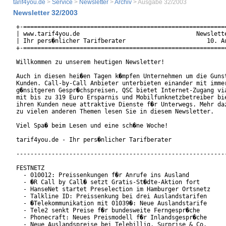
tarif4you.de
>
Service
>
Newsletter
>
Archiv
> Ausgabe 32/2003
Newsletter 32/2003
+-==========================================================
| www.tarif4you.de                                 Newslette
| Ihr pers�nlicher Tarifberater                       10. Au
+-==========================================================
Willkommen zu unserem heutigen Newsletter!

Auch in diesen hei�en Tagen k�mpfen Unternehmen um die Gunst
Kunden. Call-by-Call Anbieter unterbieten einander mit immer
g�nsitgeren Gespr�chspreisen, QSC bietet Internet-Zugang via
mit bis zu 319 Euro Ersparnis und Mobilfunknetzbetreiber bie
ihren Kunden neue attraktive Dienste f�r Unterwegs. Mehr daz
zu vielen anderen Themen lesen Sie in diesem Newsletter.

Viel Spa� beim Lesen und eine sch�ne Woche!

tarif4you.de - Ihr pers�nlicher Tarifberater

------------------------------------------------------------
FESTNETZ

  - 010012: Preissenkungen f�r Anrufe ins Ausland

  - �R Call by Call� setzt Gratis-St�dte-Aktion fort

  - HanseNet startet Preselection im Hamburger Ortsnetz

  - Talkline ID: Preissenkung bei drei Auslandstarifen

  - �Telekommunikation mit 01039�: Neue Auslandstarife

  - Tele2 senkt Preise f�r bundesweite Ferngespr�che

  - Phonecraft: Neues Preismodell f�r Inlandsgespr�che

  - Neue Auslandspreise bei Telebillig, Surprise & Co.
