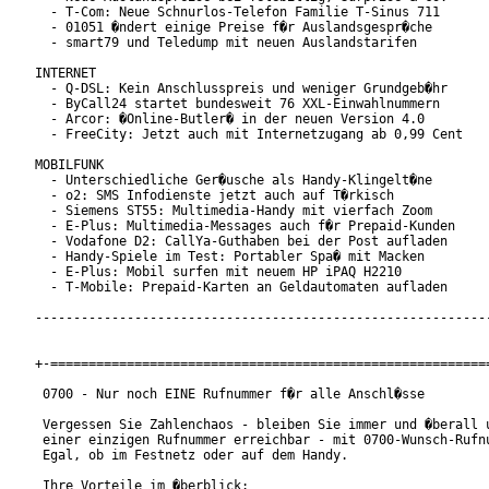
  - T-Com: Neue Schnurlos-Telefon Familie T-Sinus 711

  - 01051 �ndert einige Preise f�r Auslandsgespr�che

  - smart79 und Teledump mit neuen Auslandstarifen

INTERNET

  - Q-DSL: Kein Anschlusspreis und weniger Grundgeb�hr

  - ByCall24 startet bundesweit 76 XXL-Einwahlnummern

  - Arcor: �Online-Butler� in der neuen Version 4.0

  - FreeCity: Jetzt auch mit Internetzugang ab 0,99 Cent

MOBILFUNK

  - Unterschiedliche Ger�usche als Handy-Klingelt�ne

  - o2: SMS Infodienste jetzt auch auf T�rkisch

  - Siemens ST55: Multimedia-Handy mit vierfach Zoom

  - E-Plus: Multimedia-Messages auch f�r Prepaid-Kunden

  - Vodafone D2: CallYa-Guthaben bei der Post aufladen

  - Handy-Spiele im Test: Portabler Spa� mit Macken

  - E-Plus: Mobil surfen mit neuem HP iPAQ H2210

  - T-Mobile: Prepaid-Karten an Geldautomaten aufladen

------------------------------------------------------------
+-==========================================================
 0700 - Nur noch EINE Rufnummer f�r alle Anschl�sse

 Vergessen Sie Zahlenchaos - bleiben Sie immer und �berall u
 einer einzigen Rufnummer erreichbar - mit 0700-Wunsch-Rufnu
 Egal, ob im Festnetz oder auf dem Handy.

 Ihre Vorteile im �berblick:
