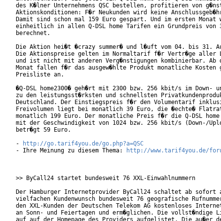
des K�lner Unternehmens QSC bestellen, profitieren von g�nst
Aktionskonditionen: F�r Neukunden wird keine Anschlussgeb�hr
Damit sind schon mal 159 Euro gespart. Und im ersten Monat w
einheitlich in allen Q-DSL home Tarifen ein Grundpreis von 3
berechnet.

Die Aktion hei�t �crazy summer� und l�uft vom 04. bis 31. Au
Die Aktionspreise gelten im Normaltarif f�r Vertr�ge aller L
und ist nicht mit anderen Verg�nstigungen kombinierbar. Ab d
Monat fallen f�r das ausgew�hlte Produkt monatliche Kosten g
Preisliste an.

�Q-DSL home2300� geh�rt mit 2300 bzw. 256 kbit/s im Down- un
zu den leistungsst�rksten und schnellsten Privatkundenproduk
Deutschland. Der Einstiegspreis f�r den Volumentarif inklusi
Freivolumen liegt bei monatlich 39 Euro, die �echte� Flatrat
monatlich 199 Euro. Der monatliche Preis f�r die Q-DSL home 
mit der Geschwindigkeit von 1024 bzw. 256 kbit/s (Down-/Uplo
betr�gt 59 Euro.

- 
http://go.tarif4you.de/go.php?a=QSC
- Ihre Meinung zu diesem Thema: 
http://www.tarif4you.de/for
>> ByCall24 startet bundesweit 76 XXL-Einwahlnummern

Der Hamburger Internetprovider ByCall24 schaltet ab sofort a
vielfachen Kundenwunsch bundesweit 76 geografische Rufnummer
den XXL-Kunden der Deutschen Telekom AG kostenloses Internet
an Sonn- und Feiertagen und erm�glichen. Die vollst�ndige Li
auf auf der Homepage des Providers aufgelistet. Die au�er de