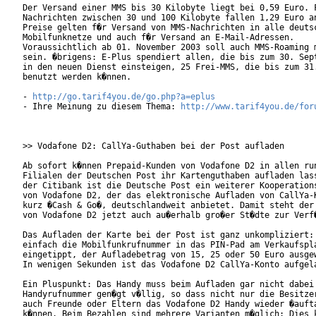
Der Versand einer MMS bis 30 Kilobyte liegt bei 0,59 Euro. F
Nachrichten zwischen 30 und 100 Kilobyte fallen 1,29 Euro an
Preise gelten f�r Versand von MMS-Nachrichten in alle deutsc
Mobilfunknetze und auch f�r Versand an E-Mail-Adressen.

Voraussichtlich ab 01. November 2003 soll auch MMS-Roaming m
sein. �brigens: E-Plus spendiert allen, die bis zum 30. Sept
in den neuen Dienst einsteigen, 25 Frei-MMS, die bis zum 31.
benutzt werden k�nnen.

- 
http://go.tarif4you.de/go.php?a=eplus
- Ihre Meinung zu diesem Thema: 
http://www.tarif4you.de/for
>> Vodafone D2: CallYa-Guthaben bei der Post aufladen

Ab sofort k�nnen Prepaid-Kunden von Vodafone D2 in allen run
Filialen der Deutschen Post ihr Kartenguthaben aufladen lass
der Citibank ist die Deutsche Post ein weiterer Kooperations
von Vodafone D2, der das elektronische Aufladen von CallYa-K
kurz �Cash & Go�, deutschlandweit anbietet. Damit steht der 
von Vodafone D2 jetzt auch au�erhalb gro�er St�dte zur Verf�
Das Aufladen der Karte bei der Post ist ganz unkompliziert: 
einfach die Mobilfunkrufnummer in das PIN-Pad am Verkaufspla
eingetippt, der Aufladebetrag von 15, 25 oder 50 Euro ausgew
In wenigen Sekunden ist das Vodafone D2 CallYa-Konto aufgela
Ein Pluspunkt: Das Handy muss beim Aufladen gar nicht dabei 
Handyrufnummer gen�gt v�llig, so dass nicht nur die Besitzer
auch Freunde oder Eltern das Vodafone D2 Handy wieder �aufta
k�nnen. Beim Bezahlen sind mehrere Varianten m�glich: Dies k