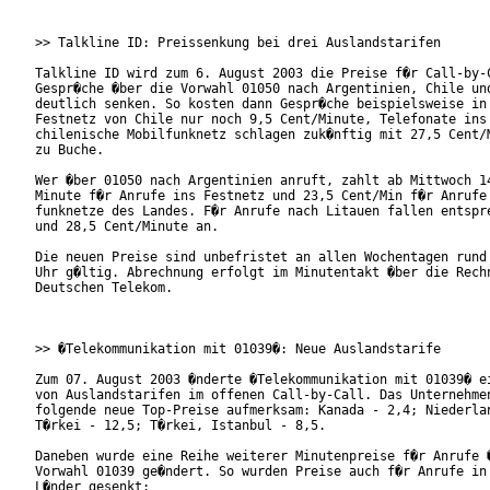
>> Talkline ID: Preissenkung bei drei Auslandstarifen

Talkline ID wird zum 6. August 2003 die Preise f�r Call-by-C
Gespr�che �ber die Vorwahl 01050 nach Argentinien, Chile und
deutlich senken. So kosten dann Gespr�che beispielsweise in 
Festnetz von Chile nur noch 9,5 Cent/Minute, Telefonate ins

chilenische Mobilfunknetz schlagen zuk�nftig mit 27,5 Cent/M
zu Buche.

Wer �ber 01050 nach Argentinien anruft, zahlt ab Mittwoch 14
Minute f�r Anrufe ins Festnetz und 23,5 Cent/Min f�r Anrufe 
funknetze des Landes. F�r Anrufe nach Litauen fallen entspre
und 28,5 Cent/Minute an.

Die neuen Preise sind unbefristet an allen Wochentagen rund 
Uhr g�ltig. Abrechnung erfolgt im Minutentakt �ber die Rechn
Deutschen Telekom.

>> �Telekommunikation mit 01039�: Neue Auslandstarife

Zum 07. August 2003 �nderte �Telekommunikation mit 01039� ei
von Auslandstarifen im offenen Call-by-Call. Das Unternehmen
folgende neue Top-Preise aufmerksam: Kanada - 2,4; Niederlan
T�rkei - 12,5; T�rkei, Istanbul - 8,5.

Daneben wurde eine Reihe weiterer Minutenpreise f�r Anrufe �
Vorwahl 01039 ge�ndert. So wurden Preise auch f�r Anrufe in 
L�nder gesenkt:
