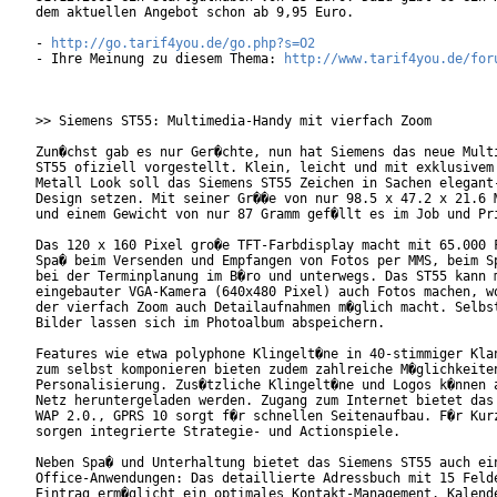
dem aktuellen Angebot schon ab 9,95 Euro.

- 
http://go.tarif4you.de/go.php?s=O2
- Ihre Meinung zu diesem Thema: 
http://www.tarif4you.de/for
>> Siemens ST55: Multimedia-Handy mit vierfach Zoom

Zun�chst gab es nur Ger�chte, nun hat Siemens das neue Multi
ST55 ofiziell vorgestellt. Klein, leicht und mit exklusivem 
Metall Look soll das Siemens ST55 Zeichen in Sachen elegant-
Design setzen. Mit seiner Gr��e von nur 98.5 x 47.2 x 21.6 M
und einem Gewicht von nur 87 Gramm gef�llt es im Job und Pri
Das 120 x 160 Pixel gro�e TFT-Farbdisplay macht mit 65.000 F
Spa� beim Versenden und Empfangen von Fotos per MMS, beim Sp
bei der Terminplanung im B�ro und unterwegs. Das ST55 kann m
eingebauter VGA-Kamera (640x480 Pixel) auch Fotos machen, wo
der vierfach Zoom auch Detailaufnahmen m�glich macht. Selbst
Bilder lassen sich im Photoalbum abspeichern.

Features wie etwa polyphone Klingelt�ne in 40-stimmiger Klan
zum selbst komponieren bieten zudem zahlreiche M�glichkeiten
Personalisierung. Zus�tzliche Klingelt�ne und Logos k�nnen a
Netz heruntergeladen werden. Zugang zum Internet bietet das 
WAP 2.0., GPRS 10 sorgt f�r schnellen Seitenaufbau. F�r Kurz
sorgen integrierte Strategie- und Actionspiele.

Neben Spa� und Unterhaltung bietet das Siemens ST55 auch ein
Office-Anwendungen: Das detaillierte Adressbuch mit 15 Felde
Eintrag erm�glicht ein optimales Kontakt-Management. Kalende