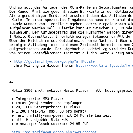
Und so soll das Aufladen der Xtra-Karte am Geldautomaten fun
Der Kunde f�hrt wie gewohnt seine Bankkarte in den Geldautom
Als eigenst�ndiger Men�punkt erscheint dann das Aufladen der
-Karte. In einer speziellen Eingabemaske muss er zweimal die
-Handy-Nummer von T-Mobile eingeben, deren Prepaid-Konto wie
aufgeladen werden soll. Hierf�r kann er zwischen 15, 30 oder
ausw�hlen. Der Aufladebetrag und die Rufnummer werden direkt
T-Mobile �bermittelt. Innerhalb weniger Sekunden erh�lt der 
�ber den Bildschirm des Geldautomaten eine Nachricht �ber di
erfolgte Aufladung, die zu diesem Zeitpunkt bereits seinem X
gutgeschrieben wurde. Der abgebuchte Ladebetrag wird dem Kun
von seinem kontof�hrenden Institut auf dem Konto-Auszug ausg
- 
http://go.tarif4you.de/go.php?a=TMobile
- Ihre Meinung zu diesem Thema: 
http://www.tarif4you.de/for
+-==========================================================
 Nokia 3300 inkl. mobiler Music Player - mtl. Nutzungspreis 
 + Integrierter MP3-Player 

 + Fotos (MMS) senden und empfangen

 + 20,- EUR Startguthaben (E-Plus)

 + 1.200 Frei-SMS (max. 50 pro Monat)

 + Tarif: mfifty-sms-power mit 24 Monate Laufzeit

 + mtl. Grundgeb�hr 9,95 EUR

 + einmaliger Anschlusspreis 24,95 EUR

http://go.tarif4you.de/go.php?s=MCangebot