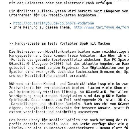
mit der GeldKarte oder per electronic cash erfolgen.

Ein �hnliches Auflade-System wird bereits seit L�ngerem von 
Unternehmen f�r D1-Prepaid-Karten angeboten.

- 
http://go.tarif4you.de/go.php?s=Vodafone
- Ihre Meinung zu diesem Thema: 
http://www.tarif4you.de/for
>> Handy-Spiele im Test: Portabler Spa� mit Macken

Die Betreiber von Mobilfunknetzen bieten eine reichhaltige A
Handyspielen an. Dazu kommen freie Anbieter, die �ber ihre I
-Portale das gesamte Spieleportfolio abdecken. Die PC Spiele
�GameStar� (Ausgabe 9/2003) hat das aktuelle Angebot an Hand
getestet und kommt zu dem Ergebnis: Die M�glichkeiten zum po
Spielen sind zwar gro�, doch die technischen Grenzen der Spi
und der Mobiltelefone schnell erreicht.

W�hrend einfache Knobel- und Geschicklichkeitsspiele kurzwei
Zeitvertreib f�r zwischendurch bieten, laufen viele Shooter-
auf keinem Handy wirklich fl�ssig, so �GameStar�. Vor allem 
Verz�gerung reagierenden Handytasten sind das gr��te Manko f
Spielspa�. Dazu kommen zum Teil schleppende 2D- statt 3D-Gra
-Darstellungen und h�ufiges Ruckeln. Nach Ansicht von �GameS
eigene, handytaugliche Konzepte der bessere Ansatz, statt PC
extrem vereinfacht und notd�rftig umzusetzen.

Das beste Handy f�r mobiles Spielen ist nach Meinung der PC-
profis derzeit das Nokia 3650. Das Ger�t verf�gt �ber ein gr
Display und eine 16 Megabyte Speicherkarte - genug Platz f�r