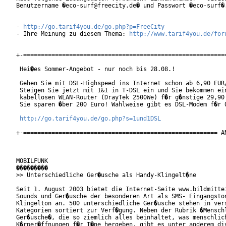
Benutzername �eco-surf@freecity.de� und Passwort �eco-surf�.
- 
http://go.tarif4you.de/go.php?p=FreeCity
- Ihre Meinung zu diesem Thema: 
http://www.tarif4you.de/for
+-==========================================================
 Hei�es Sommer-Angebot - nur noch bis 28.08.!

 Gehen Sie mit DSL-Highspeed ins Internet schon ab 6,90 EUR/
 Steigen Sie jetzt mit 1&1 in T-DSL ein und Sie bekommen ein
 kabellosen WLAN-Router (DrayTek 2500We) f�r g�nstige 29,90 
 Sie sparen �ber 200 Euro! Wahlweise gibt es DSL-Modem f�r 0
http://go.tarif4you.de/go.php?s=1und1DSL
+-======================================================= AN
MOBILFUNK

���������

>> Unterschiedliche Ger�usche als Handy-Klingelt�ne

Seit 1. August 2003 bietet die Internet-Seite www.bildmittei
Sounds und Ger�usche der besonderen Art als SMS- Eingangston
Klingelton an. 500 unterschiedliche Ger�usche stehen in vers
Kategorien sortiert zur Verf�gung. Neben der Rubrik �Menschl
Ger�usche�, die so ziemlich alles beinhaltet, was menschlich
K�rper�ffnungen f�r T�ne hergeben, gibt es unter anderem div