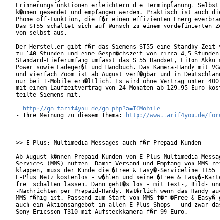
Erinnerungsfunktionen erleichtern die Terminplanung. Selbst 
k�nnen gesendet und empfangen werden. Praktisch ist auch die
Phone off-Funktion, die f�r einen effizienten Energieverbrau
Das ST55 schaltet sich auf Wunsch zu einem vordefinierten Ze
von selbst aus.

Der Hersteller gibt f�r das Siemens ST55 eine Standby-Zeit v
zu 140 Stunden und eine Gespr�chszeit von circa 4,5 Stunden 
Standard-Lieferumfang umfasst das ST55 Handset, LiIon Akku m
Power sowie Ladeger�t und Handbuch. Das Kamera-Handy mit VGA
und vierfach Zoom ist ab August verf�gbar und in Deutschland
nur bei T-Mobile erh�ltlich. Es wird ohne Vertrag unter 400 
mit einem Laufzeitvertrag von 24 Monaten ab 129,95 Euro kost
teilte Siemens mit.

- 
http://go.tarif4you.de/go.php?a=ICMobile
- Ihre Meinung zu diesem Thema: 
http://www.tarif4you.de/for
>> E-Plus: Multimedia-Messages auch f�r Prepaid-Kunden

Ab August k�nnen Prepaid-Kunden von E-Plus Multimedia Messag
Services (MMS) nutzen. Damit Versand und Empfang von MMS rei
klappen, muss der Kunde die �Free & Easy�-Serviceline 1155 -
E-Plus Netz kostenlos - w�hlen und seine �Free & Easy�-Karte
frei schalten lassen. Dann geht�s los - mit Text-, Bild- und
-Nachrichten per Prepaid-Handy. Nat�rlich wenn das Handy auc
MMS-f�hig ist. Passend zum Start von MMS f�r �Free & Easy� g
auch ein Aktionsangebot in allen E-Plus Shops - und zwar das
Sony Ericsson T310 mit Aufsteckkamera f�r 99 Euro.
