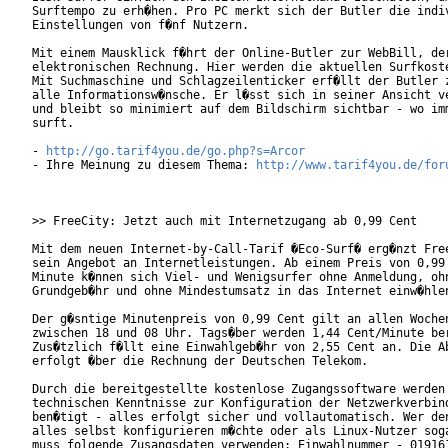
Surftempo zu erh�hen. Pro PC merkt sich der Butler die indiv
Einstellungen von f�nf Nutzern.

Mit einem Mausklick f�hrt der Online-Butler zur WebBill, der
elektronischen Rechnung. Hier werden die aktuellen Surfkoste
Mit Suchmaschine und Schlagzeilenticker erf�llt der Butler z
alle Informationsw�nsche. Er l�sst sich in seiner Ansicht ve
und bleibt so minimiert auf dem Bildschirm sichtbar - wo imm
surft.

- 
http://go.tarif4you.de/go.php?s=Arcor
- Ihre Meinung zu diesem Thema: 
http://www.tarif4you.de/for
>> FreeCity: Jetzt auch mit Internetzugang ab 0,99 Cent

Mit dem neuen Internet-by-Call-Tarif �Eco-Surf� erg�nzt Free
sein Angebot an Internetleistungen. Ab einem Preis von 0,99 
Minute k�nnen sich Viel- und Wenigsurfer ohne Anmeldung, ohn
Grundgeb�hr und ohne Mindestumsatz in das Internet einw�hlen
Der g�sntige Minutenpreis von 0,99 Cent gilt an allen Wochen
zwischen 18 und 08 Uhr. Tags�ber werden 1,44 Cent/Minute ber
Zus�tzlich f�llt eine Einwahlgeb�hr von 2,55 Cent an. Die Ab
erfolgt �ber die Rechnung der Deutschen Telekom.

Durch die bereitgestellte kostenlose Zugangssoftware werden 
technischen Kenntnisse zur Konfiguration der Netzwerkverbind
ben�tigt - alles erfolgt sicher und vollautomatisch. Wer den
alles selbst konfigurieren m�chte oder als Linux-Nutzer soga
muss folgende Zusangsdaten verwenden: Einwahlnummer - 019161