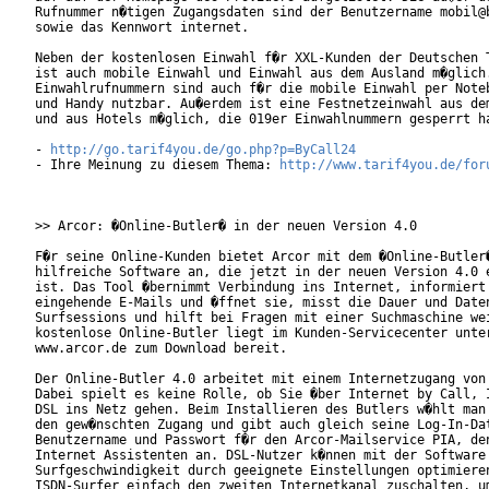
Rufnummer n�tigen Zugangsdaten sind der Benutzername mobil@b
sowie das Kennwort internet.

Neben der kostenlosen Einwahl f�r XXL-Kunden der Deutschen T
ist auch mobile Einwahl und Einwahl aus dem Ausland m�glich.
Einwahlrufnummern sind auch f�r die mobile Einwahl per Noteb
und Handy nutzbar. Au�erdem ist eine Festnetzeinwahl aus dem
und aus Hotels m�glich, die 019er Einwahlnummern gesperrt ha
- 
http://go.tarif4you.de/go.php?p=ByCall24
- Ihre Meinung zu diesem Thema: 
http://www.tarif4you.de/for
>> Arcor: �Online-Butler� in der neuen Version 4.0

F�r seine Online-Kunden bietet Arcor mit dem �Online-Butler�
hilfreiche Software an, die jetzt in der neuen Version 4.0 e
ist. Das Tool �bernimmt Verbindung ins Internet, informiert 
eingehende E-Mails und �ffnet sie, misst die Dauer und Daten
Surfsessions und hilft bei Fragen mit einer Suchmaschine wei
kostenlose Online-Butler liegt im Kunden-Servicecenter unter
www.arcor.de zum Download bereit.

Der Online-Butler 4.0 arbeitet mit einem Internetzugang von 
Dabei spielt es keine Rolle, ob Sie �ber Internet by Call, I
DSL ins Netz gehen. Beim Installieren des Butlers w�hlt man 
den gew�nschten Zugang und gibt auch gleich seine Log-In-Dat
Benutzername und Passwort f�r den Arcor-Mailservice PIA, den
Internet Assistenten an. DSL-Nutzer k�nnen mit der Software 
Surfgeschwindigkeit durch geeignete Einstellungen optimieren
ISDN-Surfer einfach den zweiten Internetkanal zuschalten, um