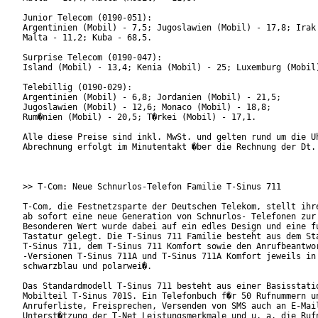
Junior Telecom (0190-051):

Argentinien (Mobil) - 7,5; Jugoslawien (Mobil) - 17,8; Irak 
Malta - 11,2; Kuba - 68,5.

Surprise Telecom (0190-047):

Island (Mobil) - 13,4; Kenia (Mobil) - 25; Luxemburg (Mobil)
Telebillig (0190-029):

Argentinien (Mobil) - 6,8; Jordanien (Mobil) - 21,5;

Jugoslawien (Mobil) - 12,6; Monaco (Mobil) - 18,8;

Rum�nien (Mobil) - 20,5; T�rkei (Mobil) - 17,1.

Alle diese Preise sind inkl. MwSt. und gelten rund um die Uh
Abrechnung erfolgt im Minutentakt �ber die Rechnung der Dt. 
>> T-Com: Neue Schnurlos-Telefon Familie T-Sinus 711

T-Com, die Festnetzsparte der Deutschen Telekom, stellt ihre
ab sofort eine neue Generation von Schnurlos- Telefonen zur 
Besonderen Wert wurde dabei auf ein edles Design und eine fu
Tastatur gelegt. Die T-Sinus 711 Familie besteht aus dem Sta
T-Sinus 711, dem T-Sinus 711 Komfort sowie den Anrufbeantwor
-Versionen T-Sinus 711A und T-Sinus 711A Komfort jeweils in 
schwarzblau und polarwei�.

Das Standardmodell T-Sinus 711 besteht aus einer Basisstatio
Mobilteil T-Sinus 701S. Ein Telefonbuch f�r 50 Rufnummern un
Anruferliste, Freisprechen, Versenden von SMS auch an E-Mail
Unterst�tzung der T-Net Leistungsmerkmale und u. a. die Rufn