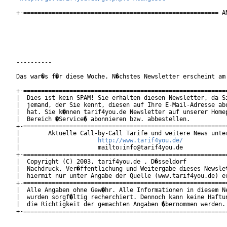
+-======================================================= AN
----------

Das war�s f�r diese Woche. N�chstes Newsletter erscheint am 
+-==========================================================
|  Dies ist kein SPAM! Sie erhalten diesen Newsletter, da Si
|  jemand, der Sie kennt, diesen auf Ihre E-Mail-Adresse abo
|  hat. Sie k�nnen tarif4you.de Newsletter auf unserer Homep
|  Bereich �Service� abonnieren bzw. abbestellen.           
+-==========================================================
|        Aktuelle Call-by-Call Tarife und weitere News unter
|                      
http://www.tarif4you.de/
          
|                      mailto:info@tarif4you.de             
+-==========================================================
|  Copyright (C) 2003, tarif4you.de , D�sseldorf            
|  Nachdruck, Ver�ffentlichung und Weitergabe dieses Newslet
|  hiermit nur unter Angabe der Quelle (www.tarif4you.de) er
+-==========================================================
|  Alle Angaben ohne Gew�hr. Alle Informationen in diesem Ne
|  wurden sorgf�ltig recherchiert. Dennoch kann keine Haftun
|  die Richtigkeit der gemachten Angaben �bernommen werden. 