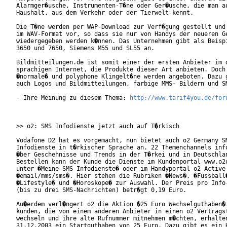
Alarmger�usche, Instrumenten-T�ne oder Ger�usche, die man au
Haushalt, aus dem Verkehr oder der Tierwelt kennt.

Die T�ne werden per WAP-Download zur Verf�gung gestellt und 
im WAV-Format vor, so dass sie nur von Handys der neueren Ge
wiedergegeben werden k�nnen. Das Unternehmen gibt als Beispi
3650 und 7650, Siemens M55 und SL55 an.

Bildmitteilungen.de ist somit einer der ersten Anbieter im d
sprachigen Internet, die Produkte dieser Art anbieten. Doch 
�normale� und polyphone Klingelt�ne werden angeboten. Dazu g
auch Logos und Bildmitteilungen, farbige MMS- Bildern und SM
- Ihre Meinung zu diesem Thema: 
http://www.tarif4you.de/for
>> o2: SMS Infodienste jetzt auch auf T�rkisch

Vodafone D2 hat es vorgemacht, nun bietet auch o2 Germany SM
Infodienste in t�rkischer Sprache an. 22 Themenchannels info
�ber Geschehnisse und Trends in der T�rkei und in Deutschlan
Bestellen kann der Kunde die Dienste im Kundenportal www.o2o
unter �Meine SMS Infodienste� oder im Handyportal o2 Active 
�email/mms/sms�. Hier stehen die Rubriken �News�, �Fussball�
�Lifestyle� und �Horoskope� zur Auswahl. Der Preis pro Info-
(bis zu drei SMS-Nachrichten) betr�gt 0,19 Euro.

Au�erdem verl�ngert o2 die Aktion �25 Euro Wechselguthaben�.
kunden, die von einem anderen Anbieter in einen o2 Vertragst
wechseln und ihre alte Rufnummer mitnehmen m�chten, erhalten
31.12.2003 ein Startguthaben von 25 Euro. Dazu gibt es ein H