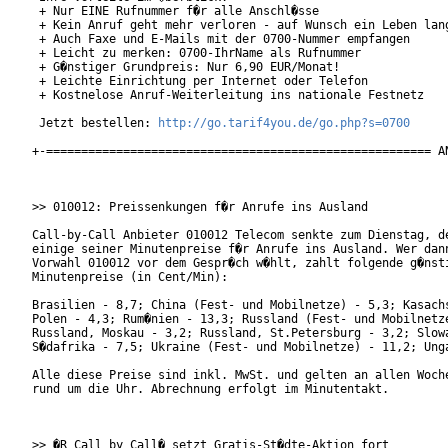
 + Nur EINE Rufnummer f�r alle Anschl�sse

 + Kein Anruf geht mehr verloren - auf Wunsch ein Leben lang
 + Auch Faxe und E-Mails mit der 0700-Nummer empfangen

 + Leicht zu merken: 0700-IhrName als Rufnummer

 + G�nstiger Grundpreis: Nur 6,90 EUR/Monat!

 + Leichte Einrichtung per Internet oder Telefon

 + Kostnelose Anruf-Weiterleitung ins nationale Festnetz

 Jetzt bestellen: 
http://go.tarif4you.de/go.php?s=0700
+-======================================================= AN
>> 010012: Preissenkungen f�r Anrufe ins Ausland

Call-by-Call Anbieter 010012 Telecom senkte zum Dienstag, de
einige seiner Minutenpreise f�r Anrufe ins Ausland. Wer dann
Vorwahl 010012 vor dem Gespr�ch w�hlt, zahlt folgende g�nsti
Minutenpreise (in Cent/Min):

Brasilien - 8,7; China (Fest- und Mobilnetze) - 5,3; Kasachs
Polen - 4,3; Rum�nien - 13,3; Russland (Fest- und Mobilnetze
Russland, Moskau - 3,2; Russland, St.Petersburg - 3,2; Slowa
S�dafrika - 7,5; Ukraine (Fest- und Mobilnetze) - 11,2; Unga
Alle diese Preise sind inkl. MwSt. und gelten an allen Woche
rund um die Uhr. Abrechnung erfolgt im Minutentakt.

>> �R Call by Call� setzt Gratis-St�dte-Aktion fort
