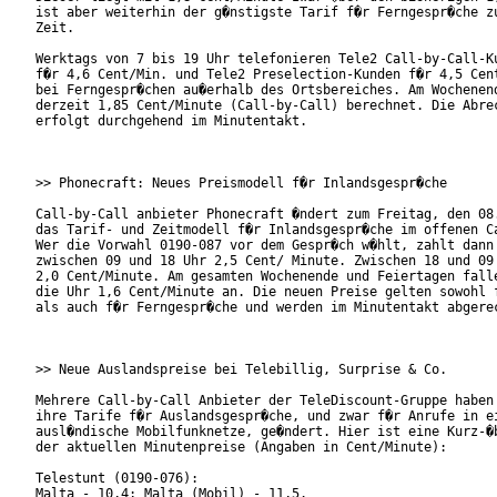
ist aber weiterhin der g�nstigste Tarif f�r Ferngespr�che zu
Zeit.

Werktags von 7 bis 19 Uhr telefonieren Tele2 Call-by-Call-Ku
f�r 4,6 Cent/Min. und Tele2 Preselection-Kunden f�r 4,5 Cent
bei Ferngespr�chen au�erhalb des Ortsbereiches. Am Wochenend
derzeit 1,85 Cent/Minute (Call-by-Call) berechnet. Die Abrec
erfolgt durchgehend im Minutentakt.

>> Phonecraft: Neues Preismodell f�r Inlandsgespr�che

Call-by-Call anbieter Phonecraft �ndert zum Freitag, den 08.
das Tarif- und Zeitmodell f�r Inlandsgespr�che im offenen Ca
Wer die Vorwahl 0190-087 vor dem Gespr�ch w�hlt, zahlt dann 
zwischen 09 und 18 Uhr 2,5 Cent/ Minute. Zwischen 18 und 09 
2,0 Cent/Minute. Am gesamten Wochenende und Feiertagen falle
die Uhr 1,6 Cent/Minute an. Die neuen Preise gelten sowohl f
als auch f�r Ferngespr�che und werden im Minutentakt abgerec
>> Neue Auslandspreise bei Telebillig, Surprise & Co.

Mehrere Call-by-Call Anbieter der TeleDiscount-Gruppe haben 
ihre Tarife f�r Auslandsgespr�che, und zwar f�r Anrufe in ei
ausl�ndische Mobilfunknetze, ge�ndert. Hier ist eine Kurz-�b
der aktuellen Minutenpreise (Angaben in Cent/Minute):

Telestunt (0190-076):

Malta - 10,4; Malta (Mobil) - 11,5.
