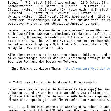
Belgien - 7,5 (statt 9,9), Griechenland - 12,0 (statt 24),

Gro�britannien - 6,0 (statt 9,9), Indien - 69 (statt 99),

Italien (Mobil) - 35,5 (statt 49), �sterreich - 8,0 (statt 9
Russland - 25 (statt 29,9), Schweiz - 7,0 (statt 9,9),

Ukraine (Mobil) - 21,6 (statt 29,9), Wei�russland - 26,6 (st
Trotz der Preissenkungen ist 01039, bis auf die vier Top-Pre
weit davon entfernt, der g�nstigste Anbieter zu sein.

Daneben gab es auch eine Reihe von starken Preiserh�hungen: 
nach Australien, D�nemark, Finnland, Frankreich, Italien, Ja
Luxemburg, Norwegen, Schweden und USA kostet jetzt 6,9 Cent/
statt bisher zwischen 2,3 und 4,4 Cent. Weitere Preiserh�hun
betreffen etwa Hongkong - 9,9, Irak - 63, Kasachstan - 59,

Malaysia - 9,9 und Ukraine - 39.

Alle diese Preise sind in Cent pro Minute, inkl. MwSt und ge
allen Wochentagen rund um die Uhr. Abrechnung erfolgt im Min
�ber die Rechnung der Deutschen Telekom.

- Ihre Meinung zu diesem Thema: 
http://www.tarif4you.de/for
>> Tele2 senkt Preise f�r bundesweite Ferngespr�che

Tele2 senkt seine Tarife f�r bundesweite Ferngespr�che. Wer 
zwischen 20 und 07 Uhr �ber die Vorwahl 01013 telefoniert, z
g�nstige 1,6 Cent/Minute f�r Anrufe au�erhalb des eigenen Or
Dieser Minutenpreis git auch f�r Preselection-Kunden des Anb
Neu ist auch der Minutenpreis an Werktagen zwischen 19 und 2
Dieser liegt mit 1,8 Cent/Minute zwar �ber den bisherigen 1,