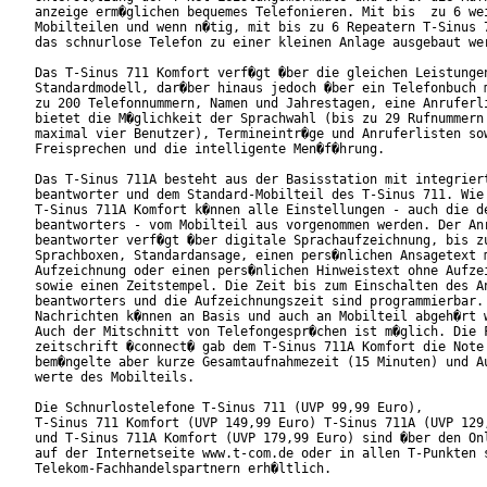
anzeige erm�glichen bequemes Telefonieren. Mit bis  zu 6 wei
Mobilteilen und wenn n�tig, mit bis zu 6 Repeatern T-Sinus 7
das schnurlose Telefon zu einer kleinen Anlage ausgebaut wer
Das T-Sinus 711 Komfort verf�gt �ber die gleichen Leistungen
Standardmodell, dar�ber hinaus jedoch �ber ein Telefonbuch m
zu 200 Telefonnummern, Namen und Jahrestagen, eine Anruferli
bietet die M�glichkeit der Sprachwahl (bis zu 29 Rufnummern 
maximal vier Benutzer), Termineintr�ge und Anruferlisten sow
Freisprechen und die intelligente Men�f�hrung.

Das T-Sinus 711A besteht aus der Basisstation mit integriert
beantworter und dem Standard-Mobilteil des T-Sinus 711. Wie 
T-Sinus 711A Komfort k�nnen alle Einstellungen - auch die de
beantworters - vom Mobilteil aus vorgenommen werden. Der Anr
beantworter verf�gt �ber digitale Sprachaufzeichnung, bis zu
Sprachboxen, Standardansage, einen pers�nlichen Ansagetext m
Aufzeichnung oder einen pers�nlichen Hinweistext ohne Aufzei
sowie einen Zeitstempel. Die Zeit bis zum Einschalten des An
beantworters und die Aufzeichnungszeit sind programmierbar. 
Nachrichten k�nnen an Basis und auch an Mobilteil abgeh�rt w
Auch der Mitschnitt von Telefongespr�chen ist m�glich. Die F
zeitschrift �connect� gab dem T-Sinus 711A Komfort die Note 
bem�ngelte aber kurze Gesamtaufnahmezeit (15 Minuten) und Au
werte des Mobilteils.

Die Schnurlostelefone T-Sinus 711 (UVP 99,99 Euro),

T-Sinus 711 Komfort (UVP 149,99 Euro) T-Sinus 711A (UVP 129,
und T-Sinus 711A Komfort (UVP 179,99 Euro) sind �ber den Onl
auf der Internetseite www.t-com.de oder in allen T-Punkten s
Telekom-Fachhandelspartnern erh�ltlich.
