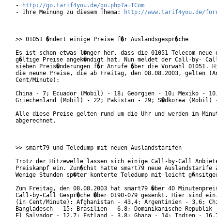
- 
http://go.tarif4you.de/go.php?a=TCom
- Ihre Meinung zu diesem Thema: 
http://www.tarif4you.de/for
>> 01051 �ndert einige Preise f�r Auslandsgespr�che

Es ist schon etwas l�nger her, dass die 01051 Telecom neue d
g�ltige Preise angek�ndigt hat. Nun meldet der Call-by- Call
sieben Preis�nderungen f�r Anrufe �ber die Vorwahl 01051. Hi
die neune Preise, die ab Freitag, den 08.08.2003, gelten (An
Cent/Minute):

China - 7; Ecuador (Mobil) - 18; Georgien - 10; Mexiko - 10,
Griechenland (Mobil) - 22; Pakistan - 29; S�dkorea (Mobil) -
Alle diese Preise gelten rund um die Uhr und werden im Minut
abgerechnet.

>> smart79 und Teledump mit neuen Auslandstarifen

Trotz der Hitzewelle lassen sich einige Call-by-Call Anbiete
Preiskampf ein. Zun�chst hatte smart79 neue Auslandstarife a
Wenige Stunden sp�ter konterte Teledump mit leicht g�nsitger
Zum Freitag, den 08.08.2003 hat smart79 �ber 40 Minutenpreis
Call-by-Call Gespr�che �ber 0190-079 gesenkt. Hier sind eini
(in Cent/Minute): Afghanistan - 43,4; Argentinien - 3,6; Chi
Bangladesch - 15; Brasilien - 6,8; Dominikanische Republik -
El Salvador - 12,7; Estland - 3,8; Ghana - 14; Indien - 16,7