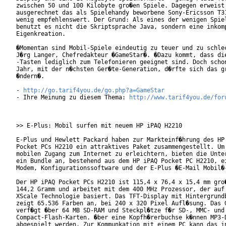
zwischen 50 und 100 Kilobyte gro�en Spiele. Dagegen erweist 
ausgerechnet das als Spielehandy beworbene Sony-Ericsson T31
wenig empfehlenswert. Der Grund: Als eines der wenigen Spiel
benutzt es nicht die Skriptsprache Java, sondern eine inkomp
Eigenkreation.

�Momentan sind Mobil-Spiele eindeutig zu teuer und zu schlec
J�rg Langer, Chefredakteur �GameStar�. �Dazu kommt, dass die
-Tasten lediglich zum Telefonieren geeignet sind. Doch schon
Jahr, mit der n�chsten Ger�te-Generation, d�rfte sich das gr
�ndern�.

- 
http://go.tarif4you.de/go.php?a=GameStar
- Ihre Meinung zu diesem Thema: 
http://www.tarif4you.de/for
>> E-Plus: Mobil surfen mit neuem HP iPAQ H2210

E-Plus und Hewlett Packard haben zur Markteinf�hrung des HP 
Pocket PCs H2210 ein attraktives Paket zusammengestellt. Um 
mobilen Zugang zum Internet zu erleichtern, bieten die Unter
ein Bundle an, bestehend aus dem HP iPAQ Pocket PC H2210, ei
Modem, Konfigurationssoftware und der E-Plus �E-Mail Mobil�-
Der HP iPAQ Pocket PCs H2210 ist 115,4 x 76,4 x 15,4 mm gro�
144,2 Gramm und arbeitet mit dem 400 MHz Prozessor, der auf 
XScale Technologie basiert. Das TFT-Display mit Hintergrundb
zeigt 65.536 Farben an, bei 240 x 320 Pixel Aufl�sung. Das G
verf�gt �ber 64 MB SD-RAM und Steckpl�tze f�r SD-, MMC- und

Compact-Flash-Karten. �ber eine Kopfh�rerbuchse k�nnen MP3-D
abgespielt werden. Zur Kommunkation mit einem PC kann das in