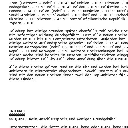
Iran (Festnetz + Mobil) - 8,4; Kolumbien - 6,7; Litauen - 10
Madagaskar - 23,9; Mali - 26,4; Moldau - 8,9; Pal�stina - 5,
Panama - 14,3; Polen (Mobil) - 19,2; Rum�nien - 11,2; Russla
Saudi-Arabien - 19,5; Slowakei - 6; Thailand - 10,1; Tschech
Ukraine - 11; Vietnam - 42,9; Zentralafrikanische Republik -
Zypern - 8,8.

Teledump hat einige Stunden sp�ter ebenfalls zahlreiche Prei
mit sofortiger Wirkung durchgef�hrt. Fast alle neuen Preise 
wurden um 0,1 bis 0,5 Cent/Minute unterboten. Au�erdem hat T
einige weitere Auslandspreise gesenkt: Bolivien - 17,4; Hong
Bosnien-Herzegowina (Mobil) - 18,2; Irland - 2,9; Island - 4
Nepal - 31 und Norwegen - 2,9. Weitere Preissenkungen bei Te
dieser Woche sind bereits in unseren Tarif�bersichten eingep
Teledump bietet Call-by-Call ohne Anmeldung �ber die 0190-03
Alle diese Preise gelten rund um die Uhr und werden bei beid
Anbietern im Minutentakt abgerechnet. Sowohl smart79 als auc
sind mit den neuen Preisen immer zwei der Top-Anbieter f�r A
diese L�nder.

INTERNET

��������

>> Q-DSL: Kein Anschlusspreis und weniger Grundgeb�hr

Internetnutzer, die jetzt ein Q-DSL home oder Q-DSL home2300