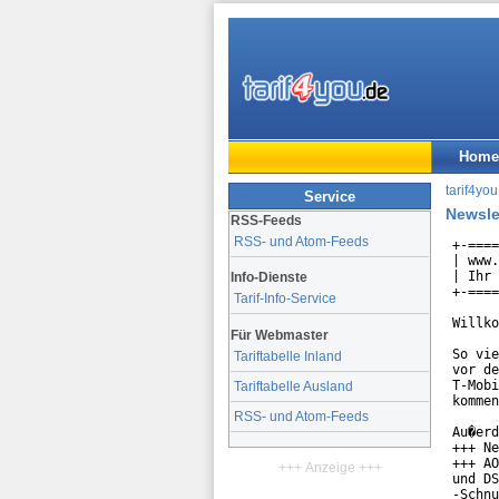
Home
tarif4you
Service
Newsle
RSS-Feeds
RSS- und Atom-Feeds
+-====
| www.
| Ihr 
Info-Dienste
+-====
Tarif-Info-Service
Willko
Für Webmaster
So vie
Tariftabelle Inland
vor de
T-Mobi
Tariftabelle Ausland
kommen
RSS- und Atom-Feeds
Au�erd
+++ Ne
+++ AO
+++ Anzeige +++
und DS
-Schnu