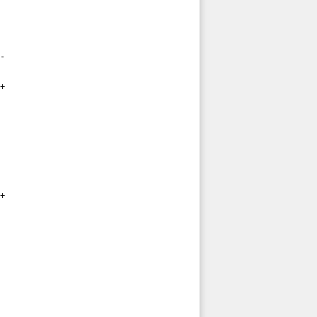
-

+

+
