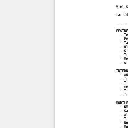
Viel S
tarif4
------
FESTNE
  - Te
  - Pe
  - Ta
  - 01
  - Si
  - Tr
  - Me
  - st
INTERN
  - AO
  - fr
  - T-
  - me
  - T-
  - fr
MOBILF
  - �M
  - Sa
  - Al
  - T-
  - No
  - Mo