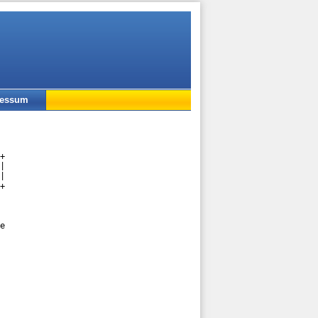
ressum
+

|

|

+

e
