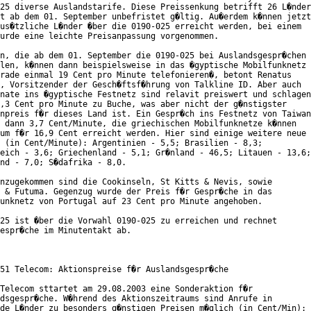
25 diverse Auslandstarife. Diese Preissenkung betrifft 26 L�nder

t ab dem 01. September unbefristet g�ltig. Au�erdem k�nnen jetzt

us�tzliche L�nder �ber die 0190-025 erreicht werden, bei einem

urde eine leichte Preisanpassung vorgenommen.

n, die ab dem 01. September die 0190-025 bei Auslandsgespr�chen

len, k�nnen dann beispielsweise in das �gyptische Mobilfunknetz

rade einmal 19 Cent pro Minute telefonieren�, betont Renatus

, Vorsitzender der Gesch�ftsf�hrung von Talkline ID. Aber auch

nate ins �gyptische Festnetz sind relavit preiswert und schlagen

,3 Cent pro Minute zu Buche, was aber nicht der g�nstigster

npreis f�r dieses Land ist. Ein Gespr�ch ins Festnetz von Taiwan

 dann 3,7 Cent/Minute, die griechischen Mobilfunknetze k�nnen

um f�r 16,9 Cent erreicht werden. Hier sind einige weitere neue

 (in Cent/Minute): Argentinien - 5,5; Brasilien - 8,3;

eich - 3,6; Griechenland - 5,1; Gr�nland - 46,5; Litauen - 13,6;

nd - 7,0; S�dafrika - 8,0.

nzugekommen sind die Cookinseln, St Kitts & Nevis, sowie

 & Futuma. Gegenzug wurde der Preis f�r Gespr�che in das

unknetz von Portugal auf 23 Cent pro Minute angehoben.

25 ist �ber die Vorwahl 0190-025 zu erreichen und rechnet

espr�che im Minutentakt ab.

51 Telecom: Aktionspreise f�r Auslandsgespr�che

Telecom sttartet am 29.08.2003 eine Sonderaktion f�r

dsgespr�che. W�hrend des Aktionszeitraums sind Anrufe in

de L�nder zu besonders g�nstigen Preisen m�glich (in Cent/Min):
