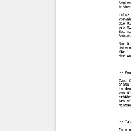
Septem
bisher
Tele2 
Vorwah
die 01
pro Mi
Bei mi
Anbiet
Nur 0,
Untern
f�r 1,
der An
>> Pen
Zwei C
01058 
in deu
von 01
erh�ht
pro Mi
Mintue
>> Tal
In ein