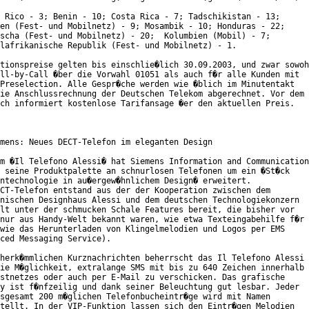
 Rico - 3; Benin - 10; Costa Rica - 7; Tadschikistan - 13;

en (Fest- und Mobilnetz) - 9; Mosambik - 10; Honduras - 22;

scha (Fest- und Mobilnetz) - 20;  Kolumbien (Mobil) - 7;

lafrikanische Republik (Fest- und Mobilnetz) - 1.

tionspreise gelten bis einschlie�lich 30.09.2003, und zwar sowoh
ll-by-Call �ber die Vorwahl 01051 als auch f�r alle Kunden mit

Preselection. Alle Gespr�che werden wie �blich im Minutentakt

ie Anschlussrechnung der Deutschen Telekom abgerechnet. Vor dem

ch informiert kostenlose Tarifansage �er den aktuellen Preis.

mens: Neues DECT-Telefon im eleganten Design

m �Il Telefono Alessi� hat Siemens Information and Communication

 seine Produktpalette an schnurlosen Telefonen um ein �St�ck

ntechnologie in au�ergew�hnlichem Design� erweitert.

CT-Telefon entstand aus der der Kooperation zwischen dem

nischen Designhaus Alessi und dem deutschen Technologiekonzern

lt unter der schmucken Schale Features bereit, die bisher vor

nur aus Handy-Welt bekannt waren, wie etwa Texteingabehilfe f�r

wie das Herunterladen von Klingelmelodien und Logos per EMS

ced Messaging Service).

herk�mmlichen Kurznachrichten beherrscht das Il Telefono Alessi

ie M�glichkeit, extralange SMS mit bis zu 640 Zeichen innerhalb

stnetzes oder auch per E-Mail zu verschicken. Das grafische

y ist f�nfzeilig und dank seiner Beleuchtung gut lesbar. Jeder

sgesamt 200 m�glichen Telefonbucheintr�ge wird mit Namen

tellt. In der VIP-Funktion lassen sich den Eintr�gen Melodien
