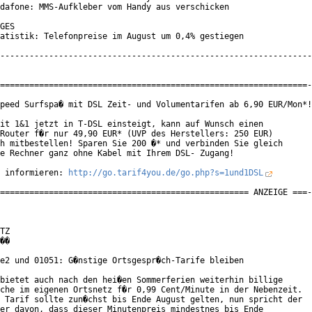
dafone: MMS-Aufkleber vom Handy aus verschicken

GES

atistik: Telefonpreise im August um 0,4% gestiegen

----------------------------------------------------------------
===============================================================-
peed Surfspa� mit DSL Zeit- und Volumentarifen ab 6,90 EUR/Mon*!

it 1&1 jetzt in T-DSL einsteigt, kann auf Wunsch einen

Router f�r nur 49,90 EUR* (UVP des Herstellers: 250 EUR)

h mitbestellen! Sparen Sie 200 �* und verbinden Sie gleich

e Rechner ganz ohne Kabel mit Ihrem DSL- Zugang!

 informieren: 
http://go.tarif4you.de/go.php?s=1und1DSL
=================================================== ANZEIGE ===-
TZ

��

e2 und 01051: G�nstige Ortsgespr�ch-Tarife bleiben

bietet auch nach den hei�en Sommerferien weiterhin billige

che im eigenen Ortsnetz f�r 0,99 Cent/Minute in der Nebenzeit.

 Tarif sollte zun�chst bis Ende August gelten, nun spricht der

er davon, dass dieser Minutenpreis mindestnes bis Ende
