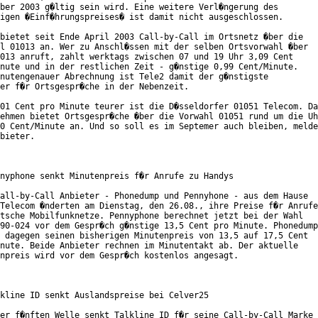
ber 2003 g�ltig sein wird. Eine weitere Verl�ngerung des

igen �Einf�hrungspreises� ist damit nicht ausgeschlossen.

bietet seit Ende April 2003 Call-by-Call im Ortsnetz �ber die

l 01013 an. Wer zu Anschl�ssen mit der selben Ortsvorwahl �ber

013 anruft, zahlt werktags zwischen 07 und 19 Uhr 3,09 Cent

nute und in der restlichen Zeit - g�nstige 0,99 Cent/Minute.

nutengenauer Abrechnung ist Tele2 damit der g�nstigste

er f�r Ortsgespr�che in der Nebenzeit.

01 Cent pro Minute teurer ist die D�sseldorfer 01051 Telecom. Da
ehmen bietet Ortsgespr�che �ber die Vorwahl 01051 rund um die Uh
0 Cent/Minute an. Und so soll es im Septemer auch bleiben, melde
bieter.

nyphone senkt Minutenpreis f�r Anrufe zu Handys

all-by-Call Anbieter - Phonedump und Pennyhone - aus dem Hause

Telecom �nderten am Dienstag, den 26.08., ihre Preise f�r Anrufe

tsche Mobilfunknetze. Pennyphone berechnet jetzt bei der Wahl

90-024 vor dem Gespr�ch g�nstige 13,5 Cent pro Minute. Phonedump

 dagegen seinen bisherigen Minutenpreis von 13,5 auf 17,5 Cent

nute. Beide Anbieter rechnen im Minutentakt ab. Der aktuelle

npreis wird vor dem Gespr�ch kostenlos angesagt.

kline ID senkt Auslandspreise bei Celver25

er f�nften Welle senkt Talkline ID f�r seine Call-by-Call Marke
