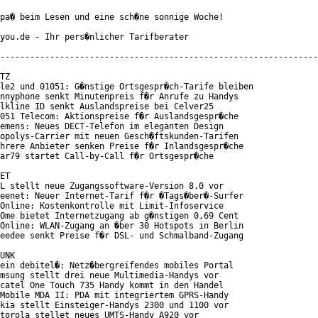
pa� beim Lesen und eine sch�ne sonnige Woche!

you.de - Ihr pers�nlicher Tarifberater

----------------------------------------------------------------
TZ

le2 und 01051: G�nstige Ortsgespr�ch-Tarife bleiben

nnyphone senkt Minutenpreis f�r Anrufe zu Handys

lkline ID senkt Auslandspreise bei Celver25

051 Telecom: Aktionspreise f�r Auslandsgespr�che

emens: Neues DECT-Telefon im eleganten Design

opolys-Carrier mit neuen Gesch�ftskunden-Tarifen

hrere Anbieter senken Preise f�r Inlandsgespr�che

ar79 startet Call-by-Call f�r Ortsgespr�che

ET

L stellt neue Zugangssoftware-Version 8.0 vor

eenet: Neuer Internet-Tarif f�r �Tags�ber�-Surfer

Online: Kostenkontrolle mit Limit-Infoservice

Ome bietet Internetzugang ab g�nstigen 0,69 Cent

Online: WLAN-Zugang an �ber 30 Hotspots in Berlin

eedee senkt Preise f�r DSL- und Schmalband-Zugang

UNK

ein debitel�: Netz�bergreifendes mobiles Portal

msung stellt drei neue Multimedia-Handys vor

catel One Touch 735 Handy kommt in den Handel

Mobile MDA II: PDA mit integriertem GPRS-Handy

kia stellt Einsteiger-Handys 2300 und 1100 vor

torola stellet neues UMTS-Handy A920 vor
