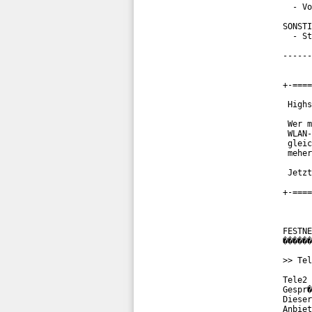
  - Vo
SONSTI
  - St
------
+-====
 Highs
 Wer m
 WLAN-
 gleic
 meher
 Jetzt
+-====
FESTNE
������
>> Tel
Tele2 
Gespr�
Dieser
Anbiet