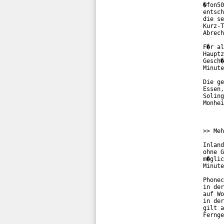
�fon50
entsch
die se
Kurz-T
Abrech
F�r al
Hauptz
Gesch�
Minute
Die ge
Essen,
Soling
Monhei
>> Meh
Inland
ohne G
m�glic
Minute
Phonec
in der
auf Wo
in der
gilt a
Fernge