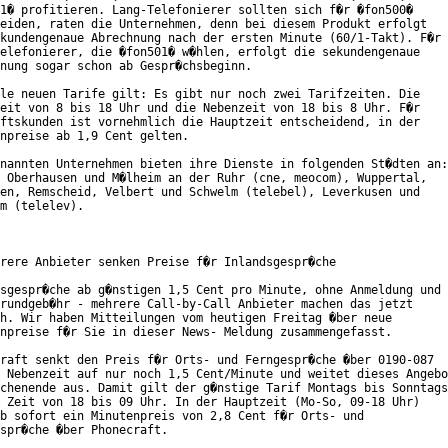
1� profitieren. Lang-Telefonierer sollten sich f�r �fon500�

eiden, raten die Unternehmen, denn bei diesem Produkt erfolgt

kundengenaue Abrechnung nach der ersten Minute (60/1-Takt). F�r

elefonierer, die �fon501� w�hlen, erfolgt die sekundengenaue

nung sogar schon ab Gespr�chsbeginn.

le neuen Tarife gilt: Es gibt nur noch zwei Tarifzeiten. Die

eit von 8 bis 18 Uhr und die Nebenzeit von 18 bis 8 Uhr. F�r

ftskunden ist vornehmlich die Hauptzeit entscheidend, in der

npreise ab 1,9 Cent gelten.

nannten Unternehmen bieten ihre Dienste in folgenden St�dten an:

 Oberhausen und M�lheim an der Ruhr (cne, meocom), Wuppertal,

en, Remscheid, Velbert und Schwelm (telebel), Leverkusen und

m (telelev).

rere Anbieter senken Preise f�r Inlandsgespr�che

sgespr�che ab g�nstigen 1,5 Cent pro Minute, ohne Anmeldung und

rundgeb�hr - mehrere Call-by-Call Anbieter machen das jetzt

h. Wir haben Mitteilungen vom heutigen Freitag �ber neue

npreise f�r Sie in dieser News- Meldung zusammengefasst.

raft senkt den Preis f�r Orts- und Ferngespr�che �ber 0190-087

 Nebenzeit auf nur noch 1,5 Cent/Minute und weitet dieses Angebo
chenende aus. Damit gilt der g�nstige Tarif Montags bis Sonntags

 Zeit von 18 bis 09 Uhr. In der Hauptzeit (Mo-So, 09-18 Uhr)

b sofort ein Minutenpreis von 2,8 Cent f�r Orts- und

spr�che �ber Phonecraft.
