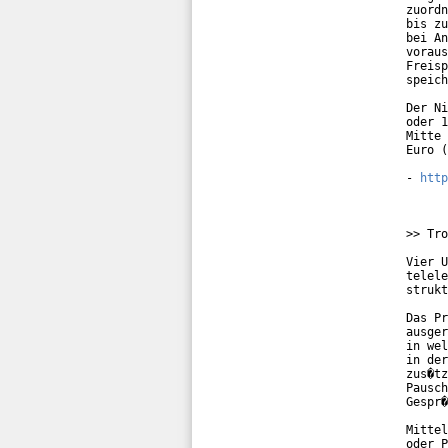
zuordn
bis zu
bei An
voraus
Freisp
speich
Der Ni
oder 1
Mitte 
Euro (
- 
http
>> Tro
Vier U
telele
strukt
Das Pr
ausger
in wel
in der
zus�tz
Pausch
Gespr�
Mittel
oder P