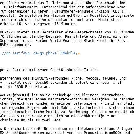
en. Zudem verf�gt das Il Telefono Alessi �ber Sprachwahl f�r

 30 Telefonnummern. Entsprechend ist der aufgesprochene Name

ruf desjenigen zu h�ren, Rufnummererkennung-Funktion (CLIP)

gesetzt. Zu weiteren Funktionen geh�ren im Mobilteil integrierte

recheinrichtung und Anrufbeantworter mit einer Nachrichten-

erkapazit�t von insgesamt 15 Minuten.

MH-Akku bietet laut Hersteller eine Gespr�chszeit von 13 Stunden

70 Stunden im Standby-Betrieb. Das Il Telefono Alessi wird ab

September in den Farben White Pearl und Black Pearl f�r 299,-

UVP) angeboten.

://go.tarif4you.de/go.php?a=ICMobile
polys-Carrier mit neuen Gesch�ftskunden-Tarifen

nternehmen des TROPOLYS-Verbundes - cne, meocom, telebel und

v - bietet neuen Gesch�ftskunden ab sofort eine neue Tarif-

ur f�r ISDN-Produkte an.

odukt �fon300� ist an Selbst�ndige und kleinere Unternehmen

ichtet, die �ber einen Mehrger�te-Anschluss verf�gen. Je nachdem

chem Bereich die Kunden am meisten telefonieren - in ihrer Stadt
 umliegenden Region oder mit Mobilfunkteilnehmern - stehen ihnen

lich unterschiedliche Module zur Verf�gung. Gegen eine monatlich
ale von 5 Euro reduzieren sich so die Geb�hren f�r eine

chsminute um bis zu zwei Cent.

st�ndische bis Gro�- Unternehmen mit Telekommunikations-Anlagen

MX-Anschl�ssen k�nnen dauerhaft von den Produkten �fon500� und
