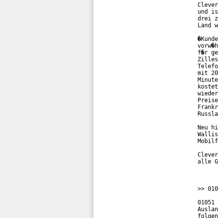
Clever
und is
drei z
Land w
�Kunde
vorw�h
f�r ge
Zilles
Telefo
mit 20
Minute
kostet
wieder
Preise
Frankr
Russla
Neu hi
Wallis
Mobilf
Clever
alle G
>> 010
01051 
Auslan
folgen