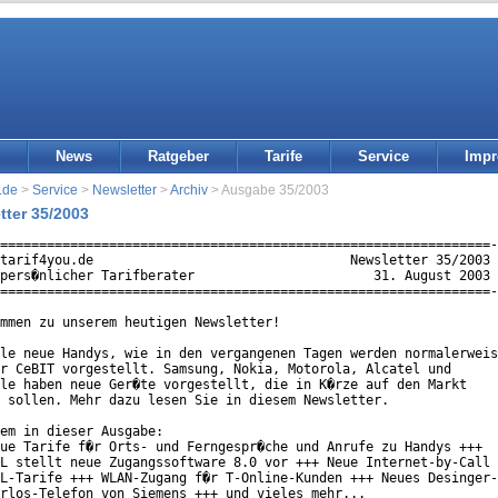
News
Ratgeber
Tarife
Service
Imp
.de
>
Service
>
Newsletter
>
Archiv
> Ausgabe 35/2003
tter 35/2003
===============================================================-
tarif4you.de                                 Newsletter 35/2003 
pers�nlicher Tarifberater                       31. August 2003 
===============================================================-
mmen zu unserem heutigen Newsletter!

le neue Handys, wie in den vergangenen Tagen werden normalerweis
r CeBIT vorgestellt. Samsung, Nokia, Motorola, Alcatel und

le haben neue Ger�te vorgestellt, die in K�rze auf den Markt

 sollen. Mehr dazu lesen Sie in diesem Newsletter.

em in dieser Ausgabe:

ue Tarife f�r Orts- und Ferngespr�che und Anrufe zu Handys +++

L stellt neue Zugangssoftware 8.0 vor +++ Neue Internet-by-Call

L-Tarife +++ WLAN-Zugang f�r T-Online-Kunden +++ Neues Desinger-

rlos-Telefon von Siemens +++ und vieles mehr...
