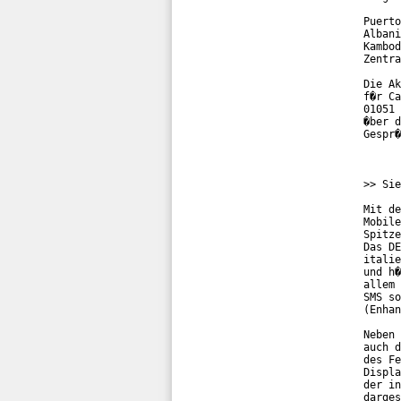
Puerto
Albani
Kambod
Zentra
Die Ak
f�r Ca
01051 
�ber d
Gespr�
>> Sie
Mit de
Mobile
Spitze
Das DE
italie
und h�
allem 
SMS so
(Enhan
Neben 
auch d
des Fe
Displa
der in
darges