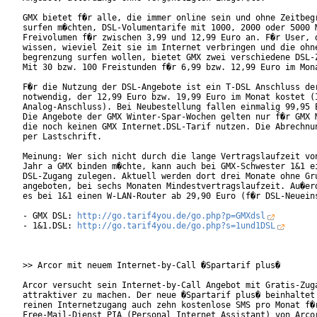
GMX bietet f�r alle, die immer online sein und ohne Zeitbegr
surfen m�chten, DSL-Volumentarife mit 1000, 2000 oder 5000 M
Freivolumen f�r zwischen 3,99 und 12,99 Euro an. F�r User, d
wissen, wieviel Zeit sie im Internet verbringen und die ohne
begrenzung surfen wollen, bietet GMX zwei verschiedene DSL-Z
Mit 30 bzw. 100 Freistunden f�r 6,99 bzw. 12,99 Euro im Mona
F�r die Nutzung der DSL-Angebote ist ein T-DSL Anschluss der
notwendig, der 12,99 Euro bzw. 19,99 Euro im Monat kostet (I
Analog-Anschluss). Bei Neubestellung fallen einmalig 99,95 E
Die Angebote der GMX Winter-Spar-Wochen gelten nur f�r GMX M
die noch keinen GMX Internet.DSL-Tarif nutzen. Die Abrechnun
per Lastschrift.

Meinung: Wer sich nicht durch die lange Vertragslaufzeit von
Jahr a GMX binden m�chte, kann auch bei GMX-Schwester 1&1 ei
DSL-Zugang zulegen. Aktuell werden dort drei Monate ohne Gru
angeboten, bei sechs Monaten Mindestvertragslaufzeit. Au�erd
es bei 1&1 einen W-LAN-Router ab 29,90 Euro (f�r DSL-Neueins
- GMX DSL: 
http://go.tarif4you.de/go.php?p=GMXdsl
- 1&1.DSL: 
http://go.tarif4you.de/go.php?s=1und1DSL
>> Arcor mit neuem Internet-by-Call �Spartarif plus�

Arcor versucht sein Internet-by-Call Angebot mit Gratis-Zuga
attraktiver zu machen. Der neue �Spartarif plus� beinhaltet 
reinen Internetzugang auch zehn kostenlose SMS pro Monat f�r
Free-Mail-Dienst PIA (Personal Internet Assistant) von Arcor