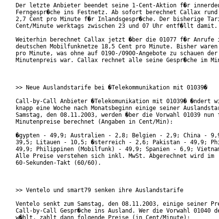
Der letzte Anbieter beendet seine 1-Cent-Aktion f�r innerdeu
Ferngespr�che ins Festnetz. Ab sofort berechnet Callax rund 
2,7 Cent pro Minute f�r Inlandsgespr�che. Der bisherige Tari
Cent/Minute werktags zwischen 23 und 07 Uhr entf�llt damit.

Weiterhin berechnet Callax jetzt �ber die 01077 f�r Anrufe i
deutschen Mobilfunknetze 18,5 Cent pro Minute. Bisher waren 
pro Minute, was ohne auf 0190-/0900-Angebote zu schauen der 
Minutenpreis war. Callax rechnet alle seine Gespr�che im Min
>> Neue Auslandstarife bei �Telekommunikation mit 01039�

Call-by-Call Anbieter �Telekomunikation mit 01039� �ndert wi
knapp eine Woche nach Monatsbeginn einige seiner Auslandstar
Samstag, den 08.11.2003, werden �ber die Vorwahl 01039 nun f
Minutenpreise berechnet (Angaben in Cent/Min):

�gypten - 49,9; Australien - 2,8; Belgien - 2,9; China - 9,9
39,5; Litauen - 10,5; �sterreich - 2,6; Pakistan - 49,9; Phi
49,9; Philippinen (Mobilfunk) - 49,9; Spanien - 6,9; Vietnam
Alle Preise verstehen sich inkl. MwSt. Abgerechnet wird im

60-Sekunden-Takt (60/60).

>> Ventelo und smart79 senken ihre Auslandstarife

Ventelo senkt zum Samstag, den 08.11.2003, einige seiner Pre
Call-by-Call Gespr�che ins Ausland. Wer die Vorwahl 01040 de
w�hlt, zahlt dann folgende Preise (in Cent/Minute):
