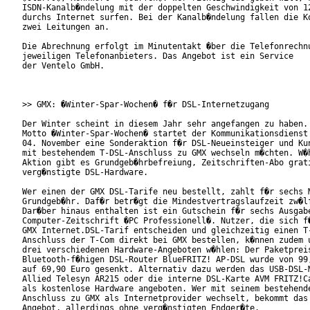
ISDN-Kanalb�ndelung mit der doppelten Geschwindigkeit von 12
durchs Internet surfen. Bei der Kanalb�ndelung fallen die Ko
zwei Leitungen an.

Die Abrechnung erfolgt im Minutentakt �ber die Telefonrechnu
jeweiligen Telefonanbieters. Das Angebot ist ein Service

der Ventelo GmbH.

>> GMX: �Winter-Spar-Wochen� f�r DSL-Internetzugang

Der Winter scheint in diesem Jahr sehr angefangen zu haben. 
Motto �Winter-Spar-Wochen� startet der Kommunikationsdienst 
04. November eine Sonderaktion f�r DSL-Neueinsteiger und Kun
mit bestehendem T-DSL-Anschluss zu GMX wechseln m�chten. W�h
Aktion gibt es Grundgeb�hrbefreiung, Zeitschriften-Abo grati
verg�nstigte DSL-Hardware.

Wer einen der GMX DSL-Tarife neu bestellt, zahlt f�r sechs M
Grundgeb�hr. Daf�r betr�gt die Mindestvertragslaufzeit zw�lf
Dar�ber hinaus enthalten ist ein Gutschein f�r sechs Ausgabe
Computer-Zeitschrift �PC Professionell�. Nutzer, die sich f�
GMX Internet.DSL-Tarif entscheiden und gleichzeitig einen T-
Anschluss der T-Com direkt bei GMX bestellen, k�nnen zudem u
drei verschiedenen Hardware-Angeboten w�hlen: Der Paketpreis
Bluetooth-f�higen DSL-Router BlueFRITZ! AP-DSL wurde von 99,
auf 69,90 Euro gesenkt. Alternativ dazu werden das USB-DSL-M
Allied Telesyn AR215 oder die interne DSL-Karte AVM FRITZ!Ca
als kostenlose Hardware angeboten. Wer mit seinem bestehende
Anschluss zu GMX als Internetprovider wechselt, bekommt das 
Angebot, allerdings ohne verg�nstigten Endger�te.
