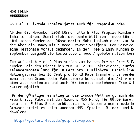
MOBILFUNK

���������

>> E-Plus: i-mode Inhalte jetzt auch f�r Prepaid-Kunden

Ab dem 03. November 2003 k�nnen alle E-Plus Prepaid-Kunden d
Inhalte nutzen. Somit steht die bunte Welt von i-mode k�nfti
s�mtlichen Kunden des D�sseldorfer Mobilfunkanbieters zur Ve
die �ber ein Handy mit i-mode Browser verf�gen. Dem Service-
eine Testphase voraus gegangen, in der Free & Easy Kunden be
September ausgew�hlte kostenlose i-mode Angebote nutzen konn
Zum Auftakt bietet E-Plus surfen zum halben Preis: Free & Ea
Kunden, die den Dienst bis zum 31.12.2003 aktivieren, surfen
Kalendermonate lang f�r 10 Cent pro 10 Kilobyte. Danach lieg
Nutzungspreis bei 20 Cent pro 10 KB Datentransfer. Es werden
monatlichen Grund- oder Paketpreise berechnet, die Aktivieru
ebenfalls kostenlos und auch f�r bereits bestehende Free & E
Karten m�glich.

F�r den g�nstigen einstieg in die i-mode Welt sorgt auch das
Free & Easy Paket mit dem Siemens M55 Handy f�r 99,90 Euro, 
sofort in E-Plus Shops erh�ltlich ist. Neben einem i-mode ko
Browser bietet es unter anderem MMS, Spiele-, Bilder- und Kl
download.

- 
http://go.tarif4you.de/go.php?a=eplus