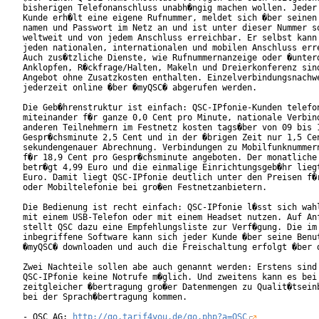
bisherigen Telefonanschluss unabh�ngig machen wollen. Jeder 
Kunde erh�lt eine eigene Rufnummer, meldet sich �ber seinen 
namen und Passwort im Netz an und ist unter dieser Nummer so
weltweit und von jedem Anschluss erreichbar. Er selbst kann 
jeden nationalen, internationalen und mobilen Anschluss erre
Auch zus�tzliche Dienste, wie Rufnummernanzeige oder �unterd
Anklopfen, R�ckfrage/Halten, Makeln und Dreierkonferenz sind
Angebot ohne Zusatzkosten enthalten. Einzelverbindungsnachwe
jederzeit online �ber �myQSC� abgerufen werden.

Die Geb�hrenstruktur ist einfach: QSC-IPfonie-Kunden telefon
miteinander f�r ganze 0,0 Cent pro Minute, nationale Verbind
anderen Teilnehmern im Festnetz kosten tags�ber von 09 bis 1
Gespr�chsminute 2,5 Cent und in der �brigen Zeit nur 1,5 Cen
sekundengenauer Abrechnung. Verbindungen zu Mobilfunknummern
f�r 18,9 Cent pro Gespr�chsminute angeboten. Der monatliche 
betr�gt 4,99 Euro und die einmalige Einrichtungsgeb�hr liegt
Euro. Damit liegt QSC-IPfonie deutlich unter den Preisen f�r
oder Mobiltelefonie bei gro�en Festnetzanbietern.

Die Bedienung ist recht einfach: QSC-IPfonie l�sst sich wahl
mit einem USB-Telefon oder mit einem Headset nutzen. Auf Anf
stellt QSC dazu eine Empfehlungsliste zur Verf�gung. Die im 
inbegriffene Software kann sich jeder Kunde �ber seine Benut
�myQSC� downloaden und auch die Freischaltung erfolgt �ber d
Zwei Nachteile sollen abe auch genannt werden: Erstens sind 
QSC-IPfonie keine Notrufe m�glich. Und zweitens kann es bei

zeitgleicher �bertragung gro�er Datenmengen zu Qualit�tseinb
bei der Sprach�bertragung kommen.

- QSC AG: 
http://go.tarif4you.de/go.php?a=QSC