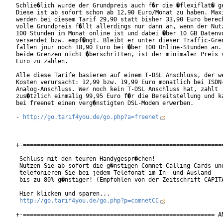
Schlie�lich wurde der Grundpreis auch f�r die �flexiflat� ge
Diese ist ab sofort schon ab 12,90 Euro/Monat zu haben. Maxi
werden bei diesem Tarif 29,90 statt bisher 33,90 Euro berech
volle Grundpreis f�llt allerdings nur dann an, wenn der Nutz
100 Stunden im Monat online ist und dabei �ber 10 GB Datenvo
versendet bzw. empf�ngt. Bleibt er unter dieser Traffic-Gren
fallen jnur noch 18,90 Euro bei �ber 100 Online-Stunden an. 
beide Grenzen nicht �berschritten, ist der minimaler Preis v
Euro zu zahlen.

Alle diese Tarife basieren auf einem T-DSL Anschluss, der we
Kosten verursacht: 12,99 bzw. 19,99 Euro monatlich bei ISDN-
Analog-Anschluss. Wer noch kein T-DSL Anschluss hat, zahlt

zus�tzlich einmalig 99,95 Euro f�r die Bereitstellung und ka
bei freenet einen verg�nstigten DSL-Modem erwerben.

- 
http://go.tarif4you.de/go.php?a=freenet
+-==========================================================
 Schluss mit den teuren Handygespr�chen!

 Nutzen Sie ab sofort die g�nstigen Comnet Calling Cards und
 telefonieren Sie bei jedem Telefonat im In- und Ausland

 bis zu 80% g�nstiger! (Empfohlen von der Zeitschrift CAPITA
 Hier klicken und sparen...

http://go.tarif4you.de/go.php?p=comnetCC
+-======================================================= AN