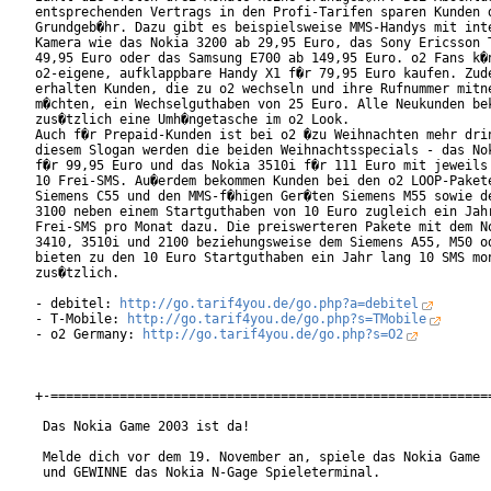
entsprechenden Vertrags in den Profi-Tarifen sparen Kunden d
Grundgeb�hr. Dazu gibt es beispielsweise MMS-Handys mit inte
Kamera wie das Nokia 3200 ab 29,95 Euro, das Sony Ericsson T
49,95 Euro oder das Samsung E700 ab 149,95 Euro. o2 Fans k�n
o2-eigene, aufklappbare Handy X1 f�r 79,95 Euro kaufen. Zude
erhalten Kunden, die zu o2 wechseln und ihre Rufnummer mitne
m�chten, ein Wechselguthaben von 25 Euro. Alle Neukunden bek
zus�tzlich eine Umh�ngetasche im o2 Look.

Auch f�r Prepaid-Kunden ist bei o2 �zu Weihnachten mehr drin
diesem Slogan werden die beiden Weihnachtsspecials - das Nok
f�r 99,95 Euro und das Nokia 3510i f�r 111 Euro mit jeweils 
10 Frei-SMS. Au�erdem bekommen Kunden bei den o2 LOOP-Pakete
Siemens C55 und den MMS-f�higen Ger�ten Siemens M55 sowie de
3100 neben einem Startguthaben von 10 Euro zugleich ein Jahr
Frei-SMS pro Monat dazu. Die preiswerteren Pakete mit dem No
3410, 3510i und 2100 beziehungsweise dem Siemens A55, M50 od
bieten zu den 10 Euro Startguthaben ein Jahr lang 10 SMS mon
zus�tzlich.

- debitel: 
http://go.tarif4you.de/go.php?a=debitel
- T-Mobile: 
http://go.tarif4you.de/go.php?s=TMobile
- o2 Germany: 
http://go.tarif4you.de/go.php?s=O2
+-==========================================================
 Das Nokia Game 2003 ist da!

 Melde dich vor dem 19. November an, spiele das Nokia Game

 und GEWINNE das Nokia N-Gage Spieleterminal.
