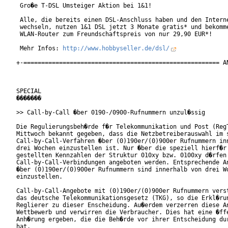
 Gro�e T-DSL Umsteiger Aktion bei 1&1!

 Alle, die bereits einen DSL-Anschluss haben und den Interne
 wechseln, nutzen 1&1 DSL jetzt 3 Monate gratis* und bekomme
 WLAN-Router zum Freundschaftspreis von nur 29,90 EUR*!

 Mehr Infos: 
http://www.hobbyseller.de/dsl/
+-======================================================= AN
SPECIAL

�������

>> Call-by-Call �ber 0190-/0900-Rufnummern unzul�ssig

Die Regulierungsbeh�rde f�r Telekommunikation und Post (RegT
Mittwoch bekannt gegeben, dass die Netzbetreiberauswahl im s
Call-by-Call-Verfahren �ber (0)190er/(0)900er Rufnummern inn
drei Wochen einzustellen ist. Nur �ber die speziell hierf�r 
gestellten Kennzahlen der Struktur 010xy bzw. 0100xy d�rfen

Call-by-Call-Verbindungen angeboten werden. Entsprechende An
�ber (0)190er/(0)900er Rufnummern sind innerhalb von drei Wo
einzustellen.

Call-by-Call-Angebote mit (0)190er/(0)900er Rufnummern verst
das deutsche Telekommunikationsgesetz (TKG), so die Erkl�run
Reglierer zu dieser Enscheidung. Au�erdem verzerren diese An
Wettbewerb und verwirren die Verbraucher. Dies hat eine �ffe
Anh�rung ergeben, die die Beh�rde vor ihrer Entscheidung dur
hat.
