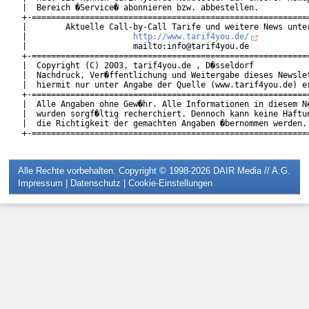
|  Bereich �Service� abonnieren bzw. abbestellen.           
+-==========================================================
|        Aktuelle Call-by-Call Tarife und weitere News unter
|                      
http://www.tarif4you.de/
          
|                      mailto:info@tarif4you.de             
+-==========================================================
|  Copyright (C) 2003, tarif4you.de , D�sseldorf            
|  Nachdruck, Ver�ffentlichung und Weitergabe dieses Newslet
|  hiermit nur unter Angabe der Quelle (www.tarif4you.de) er
+-==========================================================
|  Alle Angaben ohne Gew�hr. Alle Informationen in diesem Ne
|  wurden sorgf�ltig recherchiert. Dennoch kann keine Haftun
|  die Richtigkeit der gemachten Angaben �bernommen werden. 
Alle Rechte vorbehalten. Copyright © 1998-2026
DAIR Media // A.G.
Impressum
|
Datenschutz
|
Cookie-Einstellungen