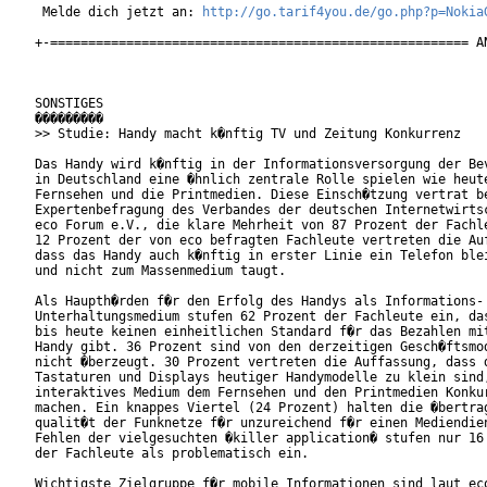
 Melde dich jetzt an: 
http://go.tarif4you.de/go.php?p=Nokia
+-======================================================= AN
SONSTIGES

���������

>> Studie: Handy macht k�nftig TV und Zeitung Konkurrenz

Das Handy wird k�nftig in der Informationsversorgung der Bev
in Deutschland eine �hnlich zentrale Rolle spielen wie heute
Fernsehen und die Printmedien. Diese Einsch�tzung vertrat be
Expertenbefragung des Verbandes der deutschen Internetwirtsc
eco Forum e.V., die klare Mehrheit von 87 Prozent der Fachle
12 Prozent der von eco befragten Fachleute vertreten die Auf
dass das Handy auch k�nftig in erster Linie ein Telefon blei
und nicht zum Massenmedium taugt.

Als Haupth�rden f�r den Erfolg des Handys als Informations- 
Unterhaltungsmedium stufen 62 Prozent der Fachleute ein, das
bis heute keinen einheitlichen Standard f�r das Bezahlen mit
Handy gibt. 36 Prozent sind von den derzeitigen Gesch�ftsmod
nicht �berzeugt. 30 Prozent vertreten die Auffassung, dass d
Tastaturen und Displays heutiger Handymodelle zu klein sind,
interaktives Medium dem Fernsehen und den Printmedien Konkur
machen. Ein knappes Viertel (24 Prozent) halten die �bertrag
qualit�t der Funknetze f�r unzureichend f�r einen Mediendien
Fehlen der vielgesuchten �killer application� stufen nur 16 
der Fachleute als problematisch ein.

Wichtigste Zielgruppe f�r mobile Informationen sind laut eco