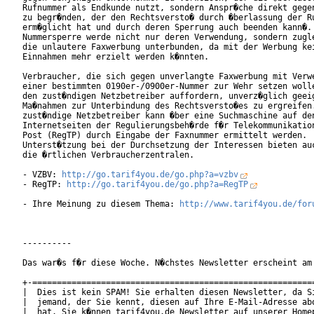
Rufnummer als Endkunde nutzt, sondern Anspr�che direkt gegen
zu begr�nden, der den Rechtsversto� durch �berlassung der Ru
erm�glicht hat und durch deren Sperrung auch beenden kann�. 
Nummersperre werde nicht nur deren Verwendung, sondern zugle
die unlautere Faxwerbung unterbunden, da mit der Werbung kei
Einnahmen mehr erzielt werden k�nnten.

Verbraucher, die sich gegen unverlangte Faxwerbung mit Verwe
einer bestimmten 0190er-/0900er-Nummer zur Wehr setzen wolle
den zust�ndigen Netzbetreiber auffordern, unverz�glich geeig
Ma�nahmen zur Unterbindung des Rechtsversto�es zu ergreifen.
zust�ndige Netzbetreiber kann �ber eine Suchmaschine auf den
Internetseiten der Regulierungsbeh�rde f�r Telekommunikation
Post (RegTP) durch Eingabe der Faxnummer ermittelt werden.

Unterst�tzung bei der Durchsetzung der Interessen bieten auc
die �rtlichen Verbraucherzentralen.

- VZBV: 
http://go.tarif4you.de/go.php?a=vzbv
- RegTP: 
http://go.tarif4you.de/go.php?a=RegTP
- Ihre Meinung zu diesem Thema: 
http://www.tarif4you.de/for
----------

Das war�s f�r diese Woche. N�chstes Newsletter erscheint am 
+-==========================================================
|  Dies ist kein SPAM! Sie erhalten diesen Newsletter, da Si
|  jemand, der Sie kennt, diesen auf Ihre E-Mail-Adresse abo
|  hat. Sie k�nnen tarif4you.de Newsletter auf unserer Homep