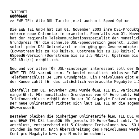
INTERNET

��������

>> EWE TEL: Alle DSL-Tarife jetzt auch mit Speed-Option

Die EWE TEL GmbH hat zum 01. November 2003 ihre DSL-Produktp
mehrere neue Onlinetarife erweitert. Ebenfalls zum 01. Novem
hat der regionale Telekommunikationsspezialist den monatlich
Grundpreis f�r die schnelle DSL-Speedversion gesenkt. Zudem 
sofort jeder DSL-Onlinetarif in der g�ngigen Geschwindigkeit
(Downstream bis zu 768 kBit/s, Upstream bis zu 128 kBit/s) u
�Speed�-Version (Downstream bis zu 1,5 MBit/s, Upstream bis 
192 kBit/s) erh�ltlich.

Neu und vor allem f�r DSL-Einsteiger interessant soll der On
�EWE TEL DSL vario� sein. Er kostet monatlich inklusive EWE 
Telefonanschluss 34 Euro Grundpreis. Ein Freivolumen gibt es
der Kunde zahlt f�r das tats�chlich verbrauchte Megabyte 1,5
Ebenfalls zum 01. November 2003 wurde �EWE TEL DSL vario10GB
eingef�hrt. F�r monatlichen Grundpreis von 64 Euro inkl. EWE
Telefonanschluss erh�lt der Nutzer 10 Gigabyte Freivolumen p
Der neue Onlinetarif richtet sich laut EWE TEL an die sogena
�Poweruser�.

Bestehen bleiben die bisherigen Onlinetarife �EWE TEL DSL va
und �EWE TEL DSL time50� f�r jeweils 59 Euro/Monat inkl. Tel
anschluss, entsprechend mit 5 Gigabyte Freivolumen bzw. 50 F
stunden im Monat. NAch �berschreitung des Freivolumens werde
Cent pro Megabyte bzw. pro Minute berechnet.
