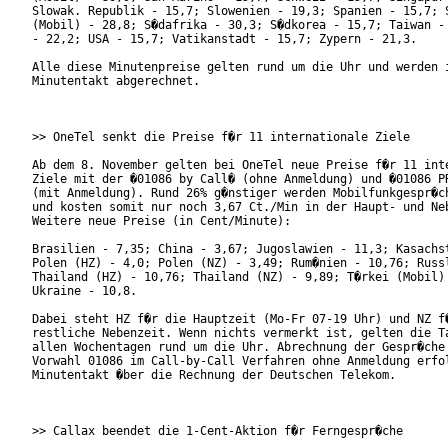
Slowak. Republik - 15,7; Slowenien - 19,3; Spanien - 15,7; S
(Mobil) - 28,8; S�dafrika - 30,3; S�dkorea - 15,7; Taiwan - 
- 22,2; USA - 15,7; Vatikanstadt - 15,7; Zypern - 21,3.

Alle diese Minutenpreise gelten rund um die Uhr und werden i
Minutentakt abgerechnet.

>> OneTel senkt die Preise f�r 11 internationale Ziele

Ab dem 8. November gelten bei OneTel neue Preise f�r 11 inte
Ziele mit der �01086 by Call� (ohne Anmeldung) und �01086 PR
(mit Anmeldung). Rund 26% g�nstiger werden Mobilfunkgespr�ch
und kosten somit nur noch 3,67 Ct./Min in der Haupt- und Neb
Weitere neue Preise (in Cent/Minute):

Brasilien - 7,35; China - 3,67; Jugoslawien - 11,3; Kasachst
Polen (HZ) - 4,0; Polen (NZ) - 3,49; Rum�nien - 10,76; Russl
Thailand (HZ) - 10,76; Thailand (NZ) - 9,89; T�rkei (Mobil) 
Ukraine - 10,8.

Dabei steht HZ f�r die Hauptzeit (Mo-Fr 07-19 Uhr) und NZ f�
restliche Nebenzeit. Wenn nichts vermerkt ist, gelten die Ta
allen Wochentagen rund um die Uhr. Abrechnung der Gespr�che 
Vorwahl 01086 im Call-by-Call Verfahren ohne Anmeldung erfol
Minutentakt �ber die Rechnung der Deutschen Telekom.

>> Callax beendet die 1-Cent-Aktion f�r Ferngespr�che
