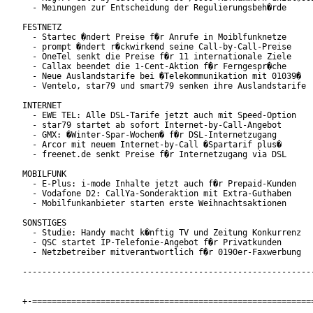
  - Meinungen zur Entscheidung der Regulierungsbeh�rde

FESTNETZ

  - Startec �ndert Preise f�r Anrufe in Moiblfunknetze

  - prompt �ndert r�ckwirkend seine Call-by-Call-Preise

  - OneTel senkt die Preise f�r 11 internationale Ziele

  - Callax beendet die 1-Cent-Aktion f�r Ferngespr�che

  - Neue Auslandstarife bei �Telekommunikation mit 01039�

  - Ventelo, star79 und smart79 senken ihre Auslandstarife

INTERNET

  - EWE TEL: Alle DSL-Tarife jetzt auch mit Speed-Option

  - star79 startet ab sofort Internet-by-Call-Angebot

  - GMX: �Winter-Spar-Wochen� f�r DSL-Internetzugang

  - Arcor mit neuem Internet-by-Call �Spartarif plus�

  - freenet.de senkt Preise f�r Internetzugang via DSL

MOBILFUNK

  - E-Plus: i-mode Inhalte jetzt auch f�r Prepaid-Kunden

  - Vodafone D2: CallYa-Sonderaktion mit Extra-Guthaben

  - Mobilfunkanbieter starten erste Weihnachtsaktionen

SONSTIGES

  - Studie: Handy macht k�nftig TV und Zeitung Konkurrenz

  - QSC startet IP-Telefonie-Angebot f�r Privatkunden

  - Netzbetreiber mitverantwortlich f�r 0190er-Faxwerbung

------------------------------------------------------------
+-==========================================================