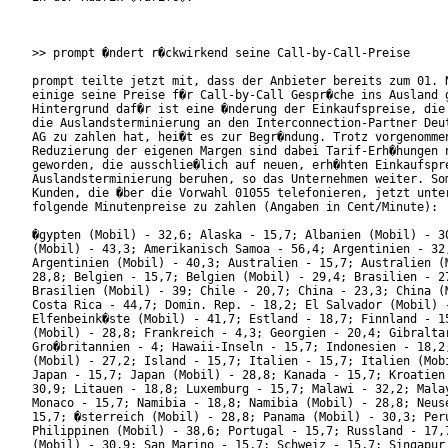
>> prompt �ndert r�ckwirkend seine Call-by-Call-Preise

prompt teilte jetzt mit, dass der Anbieter bereits zum 01. N
einige seine Preise f�r Call-by-Call Gespr�che ins Ausland g
Hintergrund daf�r ist eine �nderung der Einkaufspreise, die 
die Auslandsterminierung an den Interconnection-Partner Deut
AG zu zahlen hat, hei�t es zur Begr�ndung. Trotz vorgenommen
Reduzierung der eigenen Margen sind dabei Tarif-Erh�hungen n
geworden, die ausschlie�lich auf neuen, erh�hten Einkaufspre
Auslandsterminierung beruhen, so das Unternehmen weiter. Som
Kunden, die �ber die Vorwahl 01055 telefonieren, jetzt unter
folgende Minutenpreise zu zahlen (Angaben in Cent/Minute):

�gypten (Mobil) - 32,6; Alaska - 15,7; Albanien (Mobil) - 30
(Mobil) - 43,3; Amerikanisch Samoa - 56,4; Argentinien - 32,
Argentinien (Mobil) - 40,3; Australien - 15,7; Australien (M
28,8; Belgien - 15,7; Belgien (Mobil) - 29,4; Brasilien - 27
Brasilien (Mobil) - 39; Chile - 20,7; China - 23,3; China (M
Costa Rica - 44,7; Domin. Rep. - 18,2; El Salvador (Mobil) -
Elfenbeink�ste (Mobil) - 41,7; Estland - 18,7; Finnland - 15
(Mobil) - 28,8; Frankreich - 4,3; Georgien - 20,4; Gibraltar
Gro�britannien - 4; Hawaii-Inseln - 15,7; Indonesien - 18,2;
(Mobil) - 27,2; Island - 15,7; Italien - 15,7; Italien (Mobi
Japan - 15,7; Japan (Mobil) - 28,8; Kanada - 15,7; Kroatien 
30,9; Litauen - 18,8; Luxemburg - 15,7; Malawi - 32,2; Malay
Monaco - 15,7; Namibia - 18,8; Namibia (Mobil) - 28,8; Neuse
15,7; �sterreich (Mobil) - 28,8; Panama (Mobil) - 30,3; Peru
Philippinen (Mobil) - 38,6; Portugal - 15,7; Russland - 17,7
(Mobil) - 30,9; San Marino - 15,7; Schweiz - 15,7; Singapur 