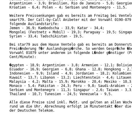
Argentinien - 3,9; Brasilien, Rio de Janeiro - 5,8; Georgien
Kroatien - 6,4; Polen - 4; Serbien und Montenegro - 11,5.

Weitere Preissenkungen gab es bereits am Freitag bei Ventelo
smart79. Der Call-by-Call Anibeter mit der Vorwahl 0190-079 
folgende Auslandstarife:

Jemen - 36,9; Kambodscha - 33,9; Katar - 34,4;

Mongolei (Festnetz + Mobil) - 19,3; Paraguay - 19,5; Singapu
Syrien - 33,4; Tadschikistan - 19,5.

Bei star79 aus dem Hause Ventelo gab es bereits am Donnersta
Preis�nderung f�r Auslandsgesp�rche. So werden Gespr�che �be
Vorwahl 01079 unter anderem in folgende L�nder g�nstiger (Pr
Cent/Minute):

�gypten - 18,9; Argentinien - 3,8; Armenien - 12,1; Bolivien
Ecuador - 16,9; Georgien - 6,8; Ghana - 12,8; Hongkong - 2,7
Indonesien - 9,9; Island - 4,9; Jordanien - 18,2; Kolumbien 
Kuwait - 13,7; Libanon - 13,2; Liechtenstein - 4,4; Litauen 
Malaysia - 4,2; Malta - 15,9; Marokko - 20,4; Mexiko - 10,3;
Monaco - 5,4; Pakistan - 24,3; Peru - 9,8; Saudi-Arabien - 2
Serbien und Montenegro - 11,3; Singapur - 2,6; Taiwan - 3,3;
Thailand - 10,7; Tunesien - 24,5; Venezuela - 9,5.

Alle diese Preise sind inkl. MwSt. und gelten an allen Woche
rund um die Uhr. Abrechnung erfolgt im Minutentakt �ber die 
der Deutschen Telekom.
