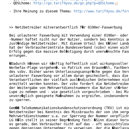
- QDSLhome: 
http://go.tarif4you.de/go.php?p=QDSLhome
- Ihre Meinung zu diesem Thema: 
http://www.tarif4you.de/for
>> Netzbetreiber mitverantwortlich f�r 0190er-Faxwerbung

Bei unlauterer Faxwerbung mit Verwendung einer 0190er- oder 
-Nummer haftet nicht nur der Nutzer, sondern bei Kenntnis au
zust�ndige Netzbetreiber. Mit diesem Urteil des K�lner Landg
hat der Verbraucherzentrale Bundesverband (vzbv) einen wicht
Erfolg gegen die massive Bel�stigung durch unerw�nschte Faxw
errungen.

�Dadurch k�nnen wir k�nftig hoffentlich viel wirkungsvoller 
Werbefax-Plage vorgehen�, so Patrick von Braunm�hl, Fachbere
des vzbv. Bisher waren Unterlassungsanspr�che gegen die Veru
unlauterer Faxwerbung vor allem daran gescheitert, dass die

Verantwortlichen der vielfach ausl�ndischen Unternehmen nich
ermittelt werden konnten. Der vzbv fordert die Netzbetreiber
der Weitergabe von Mehrwertdienstnummern die Nutzer st�rker 
Lupe zu nehmen und - wie gesetzlich vorgeschrieben - bei Mis
unverz�glich geeignete Ma�nahmen zu ergreifen, insbesondere 
zu sperren.

Gem�� Telekommunikationskundenschutzverordnung (TKV) ist ein
Netzbetreiber bei Kenntnis des Missbrauchs der von ihm verge
Mehrwertdienstnummer u.a. zur Sperrung der Nummer verpflicht
LG K�ln stellt in seiner Begr�ndung fest: �Sinn dieser Vorsc
es gerade, den Verbraucher nicht auf das - oft aussichtslose
gegen denjenigen Unternehmer zu verweisen, der die �berlasse