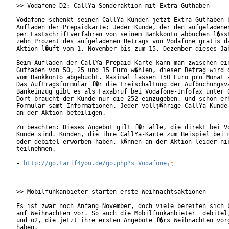
>> Vodafone D2: CallYa-Sonderaktion mit Extra-Guthaben

Vodafone schenkt seinen CallYa-Kunden jetzt Extra-Guthaben b
Aufladen der Prepaidkarte: Jeder Kunde, der den aufgeladenen
per Lastschriftverfahren von seinem Bankkonto abbuchen l�sst
zehn Prozent des aufgeladenen Betrags von Vodafone gratis da
Aktion l�uft vom 1. November bis zum 15. Dezember dieses Jah
Beim Aufladen der CallYa-Prepaid-Karte kann man zwischen ein
Guthaben von 50, 25 und 15 Euro w�hlen, dieser Betrag wird d
vom Bankkonto abgebucht. Maximal lassen 150 Euro pro Monat a
Das Auftragsformular f�r die Freischaltung der Aufbuchungsva
Bankeinzug gibt es als Faxabruf bei Vodafone-Infofax unter 0
Dort braucht der Kunde nur die 252 einzugeben, und schon erh
Formular samt Informationen. Jeder vollj�hrige CallYa-Kunde 
an der Aktion beteiligen.

Zu beachten: Dieses Angebot gilt f�r alle, die direkt bei Vo
Kunde sind. Kunden, die ihre CallYa-Karte zum Beispiel bei m
oder debitel erworben haben, k�nnen an der Aktion leider nic
teilnehmen.

- 
http://go.tarif4you.de/go.php?s=Vodafone
>> Mobilfunkanbieter starten erste Weihnachtsaktionen

Es ist zwar noch Anfang November, doch viele bereiten sich b
auf Weihnachten vor. So auch die Mobilfunkanbieter  debitel,
und o2, die jetzt ihre ersten Angebote f�rs Weihnachten vorg
haben.
