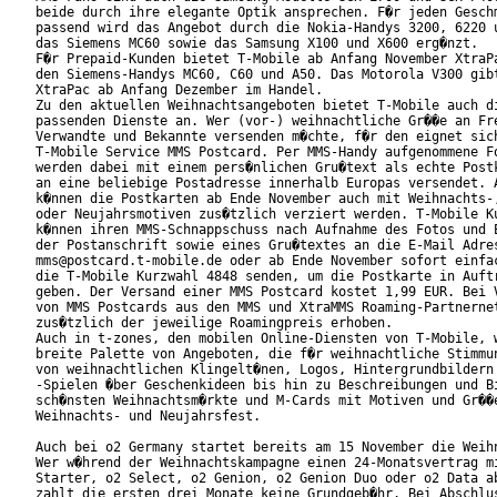
beide durch ihre elegante Optik ansprechen. F�r jeden Geschm
passend wird das Angebot durch die Nokia-Handys 3200, 6220 u
das Siemens MC60 sowie das Samsung X100 und X600 erg�nzt.

F�r Prepaid-Kunden bietet T-Mobile ab Anfang November XtraPa
den Siemens-Handys MC60, C60 und A50. Das Motorola V300 gibt
XtraPac ab Anfang Dezember im Handel.

Zu den aktuellen Weihnachtsangeboten bietet T-Mobile auch di
passenden Dienste an. Wer (vor-) weihnachtliche Gr��e an Fre
Verwandte und Bekannte versenden m�chte, f�r den eignet sich
T-Mobile Service MMS Postcard. Per MMS-Handy aufgenommene Fo
werden dabei mit einem pers�nlichen Gru�text als echte Postk
an eine beliebige Postadresse innerhalb Europas versendet. A
k�nnen die Postkarten ab Ende November auch mit Weihnachts-,
oder Neujahrsmotiven zus�tzlich verziert werden. T-Mobile Ku
k�nnen ihren MMS-Schnappschuss nach Aufnahme des Fotos und E
der Postanschrift sowie eines Gru�textes an die E-Mail Adres
mms@postcard.t-mobile.de oder ab Ende November sofort einfac
die T-Mobile Kurzwahl 4848 senden, um die Postkarte in Auftr
geben. Der Versand einer MMS Postcard kostet 1,99 EUR. Bei V
von MMS Postcards aus den MMS und XtraMMS Roaming-Partnernet
zus�tzlich der jeweilige Roamingpreis erhoben.

Auch in t-zones, den mobilen Online-Diensten von T-Mobile, w
breite Palette von Angeboten, die f�r weihnachtliche Stimmun
von weihnachtlichen Klingelt�nen, Logos, Hintergrundbildern 
-Spielen �ber Geschenkideen bis hin zu Beschreibungen und Bi
sch�nsten Weihnachtsm�rkte und M-Cards mit Motiven und Gr��e
Weihnachts- und Neujahrsfest.

Auch bei o2 Germany startet bereits am 15 November die Weihn
Wer w�hrend der Weihnachtskampagne einen 24-Monatsvertrag mi
Starter, o2 Select, o2 Genion, o2 Genion Duo oder o2 Data ab
zahlt die ersten drei Monate keine Grundgeb�hr. Bei Abschlus