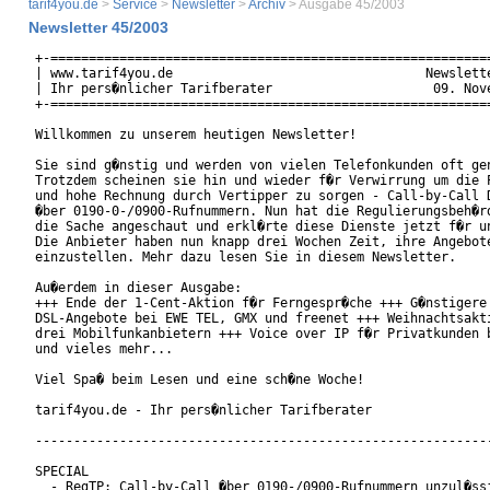
tarif4you.de
>
Service
>
Newsletter
>
Archiv
> Ausgabe 45/2003
Newsletter 45/2003
+-==========================================================
| www.tarif4you.de                                 Newslette
| Ihr pers�nlicher Tarifberater                     09. Nove
+-==========================================================
Willkommen zu unserem heutigen Newsletter!

Sie sind g�nstig und werden von vielen Telefonkunden oft gen
Trotzdem scheinen sie hin und wieder f�r Verwirrung um die P
und hohe Rechnung durch Vertipper zu sorgen - Call-by-Call D
�ber 0190-0-/0900-Rufnummern. Nun hat die Regulierungsbeh�rd
die Sache angeschaut und erkl�rte diese Dienste jetzt f�r un
Die Anbieter haben nun knapp drei Wochen Zeit, ihre Angebote
einzustellen. Mehr dazu lesen Sie in diesem Newsletter.

Au�erdem in dieser Ausgabe:

+++ Ende der 1-Cent-Aktion f�r Ferngespr�che +++ G�nstigere

DSL-Angebote bei EWE TEL, GMX und freenet +++ Weihnachtsakti
drei Mobilfunkanbietern +++ Voice over IP f�r Privatkunden b
und vieles mehr...

Viel Spa� beim Lesen und eine sch�ne Woche!

tarif4you.de - Ihr pers�nlicher Tarifberater

------------------------------------------------------------
SPECIAL

  - RegTP: Call-by-Call �ber 0190-/0900-Rufnummern unzul�ssi