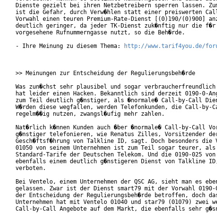
Dienste gezielt bei ihren Netzbetreibern sperren lassen. Zum
ist die Gefahr, durch Verw�hlen statt einer preiswerten Call
Vorwahl einen teuren Premium-Rate-Dienst [(0)190/(0)900] anz
deutlich geringer, da jeder TK-Dienst zuk�nftig nur die f�r 
vorgesehene Rufnummerngasse nutzt, so die Beh�rde.

- Ihre Meinung zu diesem Thema: 
http://www.tarif4you.de/for
>> Meinungen zur Entscheidung der Regulierungsbeh�rde

Was zun�chst sehr plausibel und sogar verbraucherfreundlich 
hat leider einen Hacken. Bekanntlich sind derzeit 0190-0-Ang
zum Teil deutlich g�nstiger, als �normale� Call-by-Call Dien
W�rden diese wegfallen, werden Telefonkunden, die Call-by-Ca
regelm��ig nutzen, zwangsl�ufig mehr zahlen. 

Nat�rlich k�nnen Kunden auch �ber �normale� Call-by-Call Vor
g�nstiger telefonieren, wie Renatus Zilles, Vorsitzender der
Gesch�ftsf�hrung von Talkline ID, sagt. Doch besonders die V
01050 von seinem Unternehmen ist zum Teil sogar teurer, als 
Standard-Tarife der Deutschen Telekom. Und die 0190-025 von 
ebenfalls einem deutlich g�nstigeren Dienst von Talkline ID,
verboten.

Bei Ventelo, einem Unternehmen der QSC AG, sieht man es eben
gelassen. Zwar ist der Dienst smart79 mit der Vorwahl 0190-0
der Entscheidung der Regulierungsbeh�rde betroffen, doch das
Unternehmen hat mit Ventelo 01040 und star79 (01079) zwei we
Call-by-Call Angebote auf dem Markt, die ebenfalls sehr g�sn