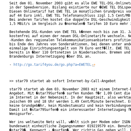
Seit dem 01. November 2003 gibt es alle EWE TEL-DSL-Onlineta
in der Speedversion. Bislang existierte nur �EWE TEL DSLspee
Diesen Onlinetarif hat EWE TEL im monatlichen Grundpreis von
auf 44 Euro inkl. EWE TEL Telefonanschluss zzgl 1,5 Cent/MB 
Bei anderen Tarifen kostet die doppelte DSL-Geschwindigkeit 
1,5 MBit/s im Vergleich zu �normalen� Tarifen 10 Euro mehr i
Bestehende DSL-Kunden von EWE TEL k�nnen noch bis zum 31. Ja
kostenfrei auf einen der neuen DSL-Onlinetarife wechseln. Ne
-Kunden des regionalen Telekommunikationsanbieters profitier
bis Ende des Jahres von Sonderaktionen, bei denen unter ande
einmalige Einrichtungsentgelt von 79 Euro entf�llt. EWE TEL 
bereits in �ber 110 Ortsnetzen in Niedersachsen, Bremen und 
Brandenburgs Internetzugang �ber DSL an.

- 
http://go.tarif4you.de/go.php?a=EWETEL
>> star79 startet ab sofort Internet-by-Call-Angebot

star79 startet ab dem 03. November 2003 mit einem Internet-b
Angebot. Mit �star79Surfen� surfen Kunden f�r 1,09 Cent die 
im Internet in der Nebenzeit. In der Hauptzeit, also werktag
zwischen 09 und 18 Uhr werden 1,49 Cent/Minute berechnet. Es
keine Grundgeb�hr, kein Mindestumsatz und kein Verbindungsen
Damit ist �star79Surfen� ein interessanter Internetzugang f�
Wenigsurfer.

Wer ins weltweite Netz will, w�hlt sich per Modem oder ISDN 
bundesweit einheitliche Zugangsnummer 019219579 ein. Benutze
�star79�, Kennwort - �surfen�. Wer richtig Gas geben will, k