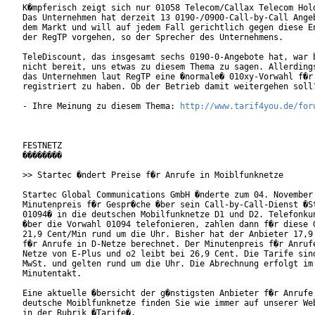
K�mpferisch zeigt sich nur 01058 Telecom/Callax Telecom Hold
Das Unternehmen hat derzeit 13 0190-/0900-Call-by-Call Angeb
dem Markt und will auf jedem Fall gerichtlich gegen diese En
der RegTP vorgehen, so der Sprecher des Unternehmens.

TeleDiscount, das insgesamt sechs 0190-0-Angebote hat, war b
nicht bereit, uns etwas zu diesem Thema zu sagen. Allerdings
das Unternehmen laut RegTP eine �normale� 010xy-Vorwahl f�r 
registriert zu haben. Ob der Betrieb damit weitergehen soll?
- Ihre Meinung zu diesem Thema: 
http://www.tarif4you.de/for
FESTNETZ

��������

>> Startec �ndert Preise f�r Anrufe in Moiblfunknetze

Startec Global Communications GmbH �nderte zum 04. November 
Minutenpreis f�r Gespr�che �ber sein Call-by-Call-Dienst �St
01094� in die deutschen Mobilfunknetze D1 und D2. Telefonkun
�ber die Vorwahl 01094 telefonieren, zahlen dann f�r diese G
21,9 Cent/Min rund um die Uhr. Bisher hat der Anbieter 17,9 
f�r Anrufe in D-Netze berechnet. Der Minutenpreis f�r Anrufe
Netze von E-Plus und o2 leibt bei 26,9 Cent. Die Tarife sind
MwSt. und gelten rund um die Uhr. Die Abrechnung erfolgt im

Minutentakt.

Eine aktuelle �bersicht der g�nstigsten Anbieter f�r Anrufe 
deutsche Moiblfunknetze finden Sie wie immer auf unserer Web
in der Rubrik �Tarife�.
