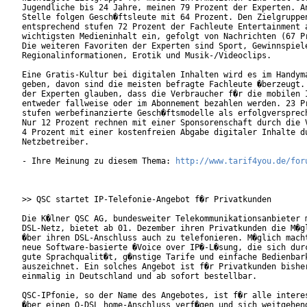
Jugendliche bis 24 Jahre, meinen 79 Prozent der Experten. An
Stelle folgen Gesch�ftsleute mit 64 Prozent. Den Zielgruppen
entsprechend stufen 72 Prozent der Fachleute Entertainment a
wichtigsten Medieninhalt ein, gefolgt von Nachrichten (67 Pr
Die weiteren Favoriten der Experten sind Sport, Gewinnspiele
Regionalinformationen, Erotik und Musik-/Videoclips.

Eine Gratis-Kultur bei digitalen Inhalten wird es im Handyma
geben, davon sind die meisten befragte Fachleute �berzeugt. 
der Experten glauben, dass die Verbraucher f�r die mobilen I
entweder fallweise oder im Abonnement bezahlen werden. 23 Pr
stufen werbefinanzierte Gesch�ftsmodelle als erfolgversprech
Nur 12 Prozent rechnen mit einer Sponsorenschaft durch die V
4 Prozent mit einer kostenfreien Abgabe digitaler Inhalte du
Netzbetreiber.

- Ihre Meinung zu diesem Thema: 
http://www.tarif4you.de/for
>> QSC startet IP-Telefonie-Angebot f�r Privatkunden

Die K�lner QSC AG, bundesweiter Telekommunikationsanbieter m
DSL-Netz, bietet ab 01. Dezember ihren Privatkunden die M�gl
�ber ihren DSL-Anschluss auch zu telefonieren. M�glich macht
neue Software-basierte �Voice over IP�-L�sung, die sich durc
gute Sprachqualit�t, g�nstige Tarife und einfache Bedienbark
auszeichnet. Ein solches Angebot ist f�r Privatkunden bisher
einmalig in Deutschland und ab sofort bestellbar.

QSC-IPfonie, so der Name des Angebotes, ist f�r alle interes
�ber einen Q-DSL home-Anschluss verf�gen und sich weitgehend