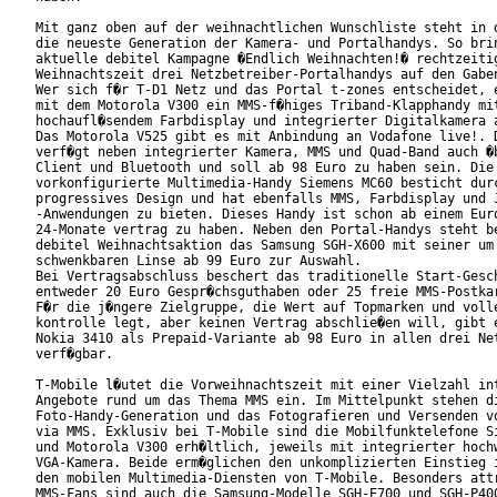
Mit ganz oben auf der weihnachtlichen Wunschliste steht in d
die neueste Generation der Kamera- und Portalhandys. So brin
aktuelle debitel Kampagne �Endlich Weihnachten!� rechtzeitig
Weihnachtszeit drei Netzbetreiber-Portalhandys auf den Gaben
Wer sich f�r T-D1 Netz und das Portal t-zones entscheidet, e
mit dem Motorola V300 ein MMS-f�higes Triband-Klapphandy mit
hochaufl�sendem Farbdisplay und integrierter Digitalkamera a
Das Motorola V525 gibt es mit Anbindung an Vodafone live!. D
verf�gt neben integrierter Kamera, MMS und Quad-Band auch �b
Client und Bluetooth und soll ab 98 Euro zu haben sein. Die 
vorkonfigurierte Multimedia-Handy Siemens MC60 besticht durc
progressives Design und hat ebenfalls MMS, Farbdisplay und J
-Anwendungen zu bieten. Dieses Handy ist schon ab einem Euro
24-Monate vertrag zu haben. Neben den Portal-Handys steht be
debitel Weihnachtsaktion das Samsung SGH-X600 mit seiner um 
schwenkbaren Linse ab 99 Euro zur Auswahl.

Bei Vertragsabschluss beschert das traditionelle Start-Gesch
entweder 20 Euro Gespr�chsguthaben oder 25 freie MMS-Postkar
F�r die j�ngere Zielgruppe, die Wert auf Topmarken und volle
kontrolle legt, aber keinen Vertrag abschlie�en will, gibt e
Nokia 3410 als Prepaid-Variante ab 98 Euro in allen drei Net
verf�gbar.

T-Mobile l�utet die Vorweihnachtszeit mit einer Vielzahl int
Angebote rund um das Thema MMS ein. Im Mittelpunkt stehen di
Foto-Handy-Generation und das Fotografieren und Versenden vo
via MMS. Exklusiv bei T-Mobile sind die Mobilfunktelefone Si
und Motorola V300 erh�ltlich, jeweils mit integrierter hochw
VGA-Kamera. Beide erm�glichen den unkomplizierten Einstieg i
den mobilen Multimedia-Diensten von T-Mobile. Besonders attr
MMS-Fans sind auch die Samsung-Modelle SGH-E700 und SGH-P400