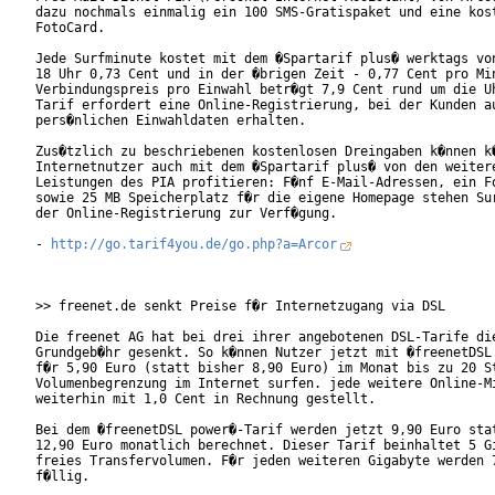
dazu nochmals einmalig ein 100 SMS-Gratispaket und eine kost
FotoCard.

Jede Surfminute kostet mit dem �Spartarif plus� werktags von
18 Uhr 0,73 Cent und in der �brigen Zeit - 0,77 Cent pro Min
Verbindungspreis pro Einwahl betr�gt 7,9 Cent rund um die Uh
Tarif erfordert eine Online-Registrierung, bei der Kunden au
pers�nlichen Einwahldaten erhalten.

Zus�tzlich zu beschriebenen kostenlosen Dreingaben k�nnen k�
Internetnutzer auch mit dem �Spartarif plus� von den weitere
Leistungen des PIA profitieren: F�nf E-Mail-Adressen, ein Fo
sowie 25 MB Speicherplatz f�r die eigene Homepage stehen Sur
der Online-Registrierung zur Verf�gung.

- 
http://go.tarif4you.de/go.php?a=Arcor
>> freenet.de senkt Preise f�r Internetzugang via DSL

Die freenet AG hat bei drei ihrer angebotenen DSL-Tarife die
Grundgeb�hr gesenkt. So k�nnen Nutzer jetzt mit �freenetDSL 
f�r 5,90 Euro (statt bisher 8,90 Euro) im Monat bis zu 20 St
Volumenbegrenzung im Internet surfen. jede weitere Online-Mi
weiterhin mit 1,0 Cent in Rechnung gestellt.

Bei dem �freenetDSL power�-Tarif werden jetzt 9,90 Euro stat
12,90 Euro monatlich berechnet. Dieser Tarif beinhaltet 5 Gi
freies Transfervolumen. F�r jeden weiteren Gigabyte werden 7
f�llig.
