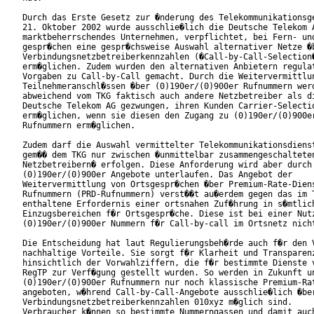
Durch das Erste Gesetz zur �nderung des Telekommunikationsge
21. Oktober 2002 wurde ausschlie�lich die Deutsche Telekom A
marktbeherrschendes Unternehmen, verpflichtet, bei Fern- und
gespr�chen eine gespr�chsweise Auswahl alternativer Netze �b
Verbindungsnetzbetreiberkennzahlen (�Call-by-Call-Selection�
erm�glichen. Zudem wurden den alternativen Anbietern regulat
Vorgaben zu Call-by-Call gemacht. Durch die Weitervermittlun
Teilnehmeranschl�ssen �ber (0)190er/(0)900er Rufnummern werd
abweichend vom TKG faktisch auch andere Netzbetreiber als di
Deutsche Telekom AG gezwungen, ihren Kunden Carrier-Selectio
erm�glichen, wenn sie diesen den Zugang zu (0)190er/(0)900er
Rufnummern erm�glichen.

Zudem darf die Auswahl vermittelter Telekommunikationsdienst
gem�� dem TKG nur zwischen �unmittelbar zusammengeschalteten
Netzbetreibern� erfolgen. Diese Anforderung wird aber durch

(0)190er/(0)900er Angebote unterlaufen. Das Angebot der

Weitervermittlung von Ortsgespr�chen �ber Premium-Rate-Diens
Rufnummern (PRD-Rufnummern) verst��t au�erdem gegen das im T
enthaltene Erfordernis einer ortsnahen Zuf�hrung in s�mtlich
Einzugsbereichen f�r Ortsgespr�che. Diese ist bei einer Nutz
(0)190er/(0)900er Nummern f�r Call-by-call im Ortsnetz nicht
Die Entscheidung hat laut Regulierungsbeh�rde auch f�r den V
nachhaltige Vorteile. Sie sorgt f�r Klarheit und Transparenz
hinsichtlich der Vorwahlziffern, die f�r bestimmte Dienste v
RegTP zur Verf�gung gestellt wurden. So werden in Zukunft un
(0)190er/(0)900er Rufnummern nur noch klassische Premium-Rat
angeboten, w�hrend Call-by-Call-Angebote ausschlie�lich �ber
Verbindungsnetzbetreiberkennzahlen 010xyz m�glich sind.

Verbraucher k�nnen so bestimmte Nummerngassen und damit auch