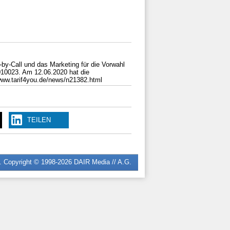
by-Call und das Marketing für die Vorwahl
10023. Am 12.06.2020 hat die
www.tarif4you.de/news/n21382.html
TEILEN
n. Copyright © 1998-2026
DAIR Media // A.G.