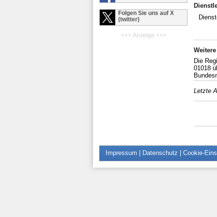
Dienstl
Folgen Sie uns auf X
Dienst
(twitter)
+++ Anzeige +++
Weitere
Die Reg
01018 ü
Bundesn
Letzte A
Impressum
|
Datenschutz
|
Cookie-Eins