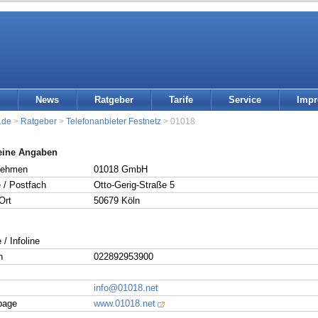
News
Ratgeber
Tarife
Service
Imp
.de
>
Ratgeber
>
Telefonanbieter Festnetz
> 01018
eine Angaben
nehmen
01018 GmbH
 / Postfach
Otto-Gerig-Straße 5
Ort
50679 Köln
 / Infoline
n
022892953900
info@01018.net
page
www.01018.net