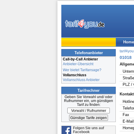
Home
tarif4you
Telefonanbieter
01018
Call-by-Call Anbieter
Anbieter-Übersicht
Allgem
Wer bietet Tarifansage?
Unter
Vollanschluss
Straße
Vollanschluss Anbieter
PLZ / 
Tarifrechner
Kontakt
Geben Sie Vorwahl und/ oder
Rufnummer ein, um günstigen
Hotline
Tarif zu finden:
Telefo
Fax
E-Mail
Home
Folgen Sie uns auf
Facebook