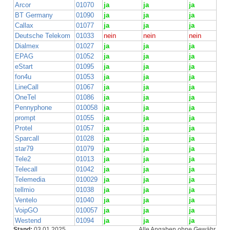
Arcor
01070
ja
ja
ja
BT Germany
01090
ja
ja
ja
Callax
01077
ja
ja
ja
Deutsche Telekom
01033
nein
nein
nein
Dialmex
01027
ja
ja
ja
EPAG
01052
ja
ja
ja
eStart
01095
ja
ja
ja
fon4u
01053
ja
ja
ja
LineCall
01067
ja
ja
ja
OneTel
01086
ja
ja
ja
Pennyphone
010058
ja
ja
ja
prompt
01055
ja
ja
ja
Protel
01057
ja
ja
ja
Sparcall
01028
ja
ja
ja
star79
01079
ja
ja
ja
Tele2
01013
ja
ja
ja
Telecall
01042
ja
ja
ja
Telemedia
010029
ja
ja
ja
tellmio
01038
ja
ja
ja
Ventelo
01040
ja
ja
ja
VoipGO
010057
ja
ja
ja
Westend
01094
ja
ja
ja
Stand:
03.01.2025
Alle Angaben ohne Gewähr.