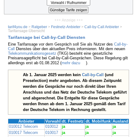
+++ Anzeige +++
tarif4you.de
>
Ratgeber
>
Festnetz-Anbieter
>
Call-by-Call Anbieter
>
Tarifansage-Übersicht
Tarifansage bei Call-by-Call Diensten
Eine Tarifansage vor dem Gespräch soll Sie als Nutzer des
Call-by-
Call
Dienstes über den aktuellen Preis informieren. Mit dem neuen
Telekommunikationsgesetz
(TKG) besteht eine gesetzliche
Preisansagepflicht bei Call-by-Call-Gesprächen. Diese Regelung gilt
allerdings erst ab 01.08.2012 (
mehr dazu
).
Ab 1. Januar 2025 werden kein
Call-by-Call
(und
Preselection) mehr angeboten. Ab diesem Zeitpunkt
werden die Gespräche nur noch direkt über Ihren
Anschluss und das Netz der Deutsche Telekom geführt
und abgerechnet. Die Entgelte für diese Gespräche
werden Ihnen ab dem 1. Januar 2025 gemäß dem Tarif
der Deutsche Telekom in Rechnung gestellt.
Anbieter
Vorwahl
dt. Festnetz
dt. Mobilfunk
Ausland
010012 Telecom
010012
ja
ja
ja
010017 Telecom
010017
ja
ja
ja