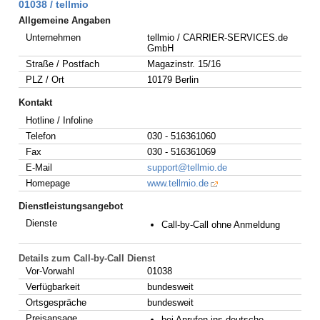
01038 / tellmio
Allgemeine Angaben
Unternehmen
tellmio / CARRIER-SERVICES.de
GmbH
Straße / Postfach
Magazinstr. 15/16
PLZ / Ort
10179 Berlin
Kontakt
Hotline / Infoline
Telefon
030 - 516361060
Fax
030 - 516361069
E-Mail
support@tellmio.de
Homepage
www.tellmio.de
Dienstleistungsangebot
Dienste
Call-by-Call ohne Anmeldung
Details zum Call-by-Call Dienst
Vor-Vorwahl
01038
Verfügbarkeit
bundesweit
Ortsgespräche
bundesweit
Preisansage
bei Anrufen ins deutsche