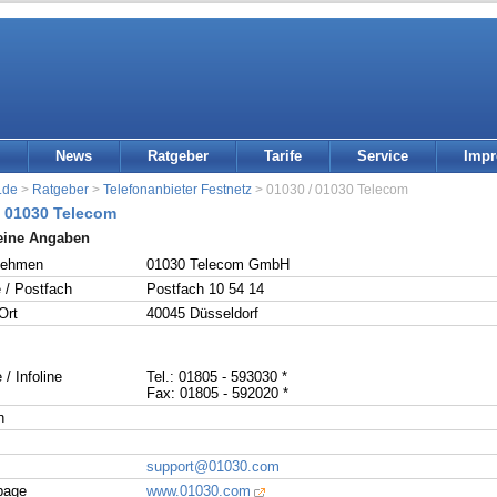
News
Ratgeber
Tarife
Service
Imp
.de
>
Ratgeber
>
Telefonanbieter Festnetz
> 01030 / 01030 Telecom
/ 01030 Telecom
eine Angaben
nehmen
01030 Telecom GmbH
 / Postfach
Postfach 10 54 14
Ort
40045 Düsseldorf
 / Infoline
Tel.: 01805 - 593030 *
Fax: 01805 - 592020 *
n
support@01030.com
page
www.01030.com