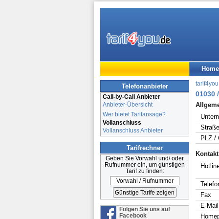
Home
tarif4you
Telefonanbieter
01030 
Call-by-Call Anbieter
Anbieter-Übersicht
Allgem
Wer bietet Tarifansage?
Unter
Vollanschluss
Straße
Vollanschluss Anbieter
PLZ / 
Tarifrechner
Kontakt
Geben Sie Vorwahl und/ oder
Rufnummer ein, um günstigen
Hotline
Tarif zu finden:
Telefo
Fax
E-Mail
Folgen Sie uns auf
Facebook
Home