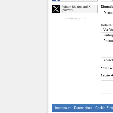
Dienstl
Folgen Sie uns auf X
(twitter)
Dienst
+++ Anzeige +++
Details
Vor-Vo
Verfüg
Preis
Abrec
* 14 Ce
Letzte A
Impressum
|
Datenschutz
|
Cookie-Eins