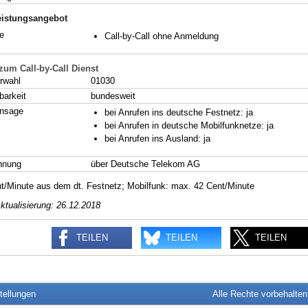
eistungsangebot
e
Call-by-Call ohne Anmeldung
 zum Call-by-Call Dienst
rwahl
01030
barkeit
bundesweit
ansage
bei Anrufen ins deutsche Festnetz: ja
bei Anrufen in deutsche Mobilfunknetze: ja
bei Anrufen ins Ausland: ja
hnung
über Deutsche Telekom AG
nt/Minute aus dem dt. Festnetz; Mobilfunk: max. 42 Cent/Minute
ktualisierung: 26.12.2018
TEILEN
TEILEN
TEILEN
tellungen
Alle Rechte vorbehalte