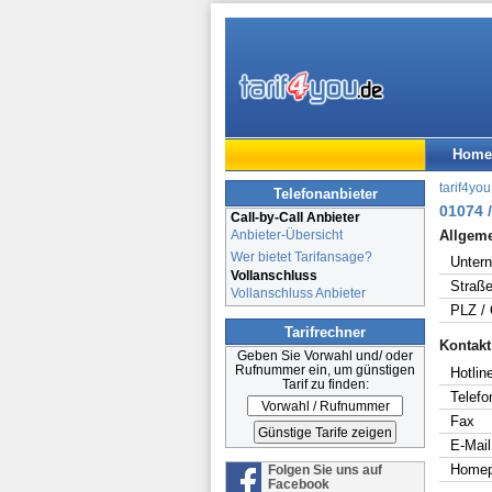
Home
tarif4you
Telefonanbieter
01074 /
Call-by-Call Anbieter
Anbieter-Übersicht
Allgem
Wer bietet Tarifansage?
Unter
Vollanschluss
Straße
Vollanschluss Anbieter
PLZ / 
Tarifrechner
Kontakt
Geben Sie Vorwahl und/ oder
Rufnummer ein, um günstigen
Hotline
Tarif zu finden:
Telefo
Fax
E-Mail
Home
Folgen Sie uns auf
Facebook