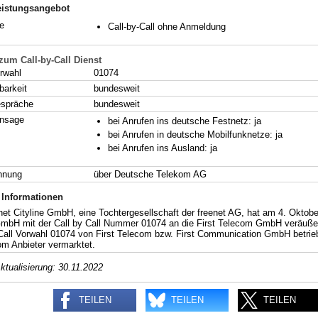
eistungsangebot
e
Call-by-Call ohne Anmeldung
 zum Call-by-Call Dienst
rwahl
01074
barkeit
bundesweit
espräche
bundesweit
ansage
bei Anrufen ins deutsche Festnetz: ja
bei Anrufen in deutsche Mobilfunknetze: ja
bei Anrufen ins Ausland: ja
hnung
über Deutsche Telekom AG
 Informationen
net Cityline GmbH, eine Tochtergesellschaft der freenet AG, hat am 4. Oktob
 GmbH mit der Call by Call Nummer 01074 an die First Telecom GmbH veräuße
-Call Vorwahl 01074 von First Telecom bzw. First Communication GmbH betrieb
om Anbieter vermarktet.
ktualisierung: 30.11.2022
TEILEN
TEILEN
TEILEN