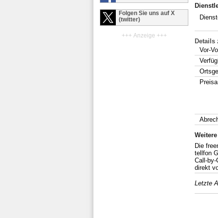
Dienstl
Folgen Sie uns auf X
Dienst
(twitter)
+++ Anzeige +++
Details
Vor-Vo
Verfüg
Ortsg
Preis
Abrec
Weitere
Die free
tellfon
Call-by
direkt v
Letzte A