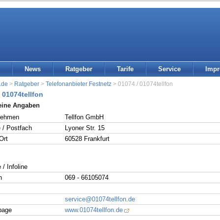
News
Ratgeber
Tarife
Service
Imp
.de
>
Ratgeber
>
Telefonanbieter Festnetz
> 01074 / 01074tellfon
 01074tellfon
eine Angaben
nehmen
Tellfon GmbH
 / Postfach
Lyoner Str. 15
Ort
60528 Frankfurt
 / Infoline
n
069 - 66105074
service@01074tellfon.de
page
www.01074tellfon.de