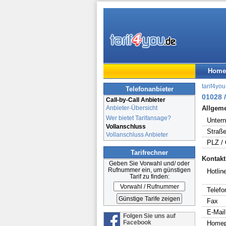
Home
tarif4you
Telefonanbieter
01028 /
Call-by-Call Anbieter
Anbieter-Übersicht
Allgem
Wer bietet Tarifansage?
Unter
Vollanschluss
Straße
Vollanschluss Anbieter
PLZ / 
Tarifrechner
Kontakt
Geben Sie Vorwahl und/ oder
Rufnummer ein, um günstigen
Hotline
Tarif zu finden:
Telefo
Fax
E-Mail
Folgen Sie uns auf
Facebook
Home