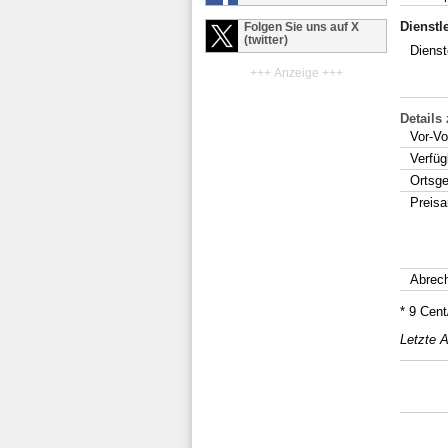
Dienstl
Folgen Sie uns auf X
(twitter)
Dienst
+++ Anzeige +++
Details
Vor-Vo
Verfüg
Ortsg
Preis
Abrec
* 9 Cen
Letzte A