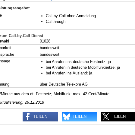
eistungsangebot
e
Call-by-Call ohne Anmeldung
Callthrough
 zum Call-by-Call Dienst
rwahl
01028
barkeit
bundesweit
espräche
bundesweit
ansage
bei Anrufen ins deutsche Festnetz: ja
bei Anrufen in deutsche Mobilfunknetze: ja
bei Anrufen ins Ausland: ja
hnung
über Deutsche Telekom AG
t/Minute aus dem dt. Festnetz; Mobilfunk: max. 42 Cent/Minute
ktualisierung: 26.12.2018
TEILEN
TEILEN
TEILEN