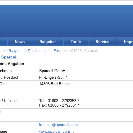
News
Ratgeber
Tarife
Service
Imp
.de
>
Ratgeber
>
Telefonanbieter Festnetz
> 01028 / Sparcall
 Sparcall
eine Angaben
nehmen
Sparcall GmbH
 / Postfach
Fr.-Engels-Str. 7
Ort
14806 Bad Belzig
 / Infoline
Tel.: 01803 - 2792353 *
Fax: 01803 - 2792354 *
n
kontakt@sparcall.com
page
www.sparcall.com