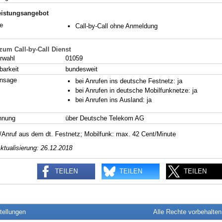
eistungsangebot
e
Call-by-Call ohne Anmeldung
 zum Call-by-Call Dienst
rwahl
01059
barkeit
bundesweit
ansage
bei Anrufen ins deutsche Festnetz: ja
bei Anrufen in deutsche Mobilfunknetze: ja
bei Anrufen ins Ausland: ja
hnung
über Deutsche Telekom AG
t/Anruf aus dem dt. Festnetz; Mobilfunk: max. 42 Cent/Minute
ktualisierung: 26.12.2018
TEILEN
TEILEN
TEILEN
tellungen
Alle Rechte vorbehalte