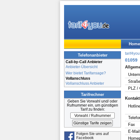
Home
tarif4you
Telefonanbieter
01059
Call-by-Call Anbieter
Anbieter-Übersicht
Allgem
Wer bietet Tarifansage?
Unter
Vollanschluss
Straße
Vollanschluss Anbieter
PLZ / 
Tarifrechner
Kontakt
Geben Sie Vorwahl und/ oder
Rufnummer ein, um günstigen
Hotline
Tarif zu finden:
Telefo
Fax
E-Mail
Folgen Sie uns auf
Facebook
Home