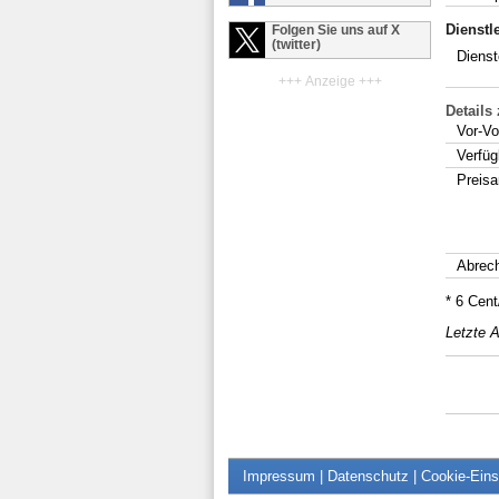
Dienstl
Folgen Sie uns auf X
(twitter)
Dienst
+++ Anzeige +++
Details
Vor-Vo
Verfüg
Preis
Abrec
* 6 Cen
Letzte A
Impressum
|
Datenschutz
|
Cookie-Eins