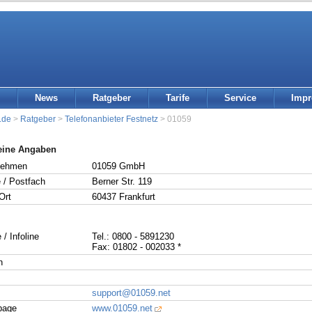
News
Ratgeber
Tarife
Service
Imp
.de
>
Ratgeber
>
Telefonanbieter Festnetz
> 01059
eine Angaben
nehmen
01059 GmbH
 / Postfach
Berner Str. 119
Ort
60437 Frankfurt
 / Infoline
Tel.: 0800 - 5891230
Fax: 01802 - 002033 *
n
support@01059.net
page
www.01059.net