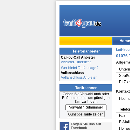
Home
tarif4you
Telefonanbieter
01076 
Call-by-Call Anbieter
Anbieter-Übersicht
Allgem
Wer bietet Tarifansage?
Unter
Vollanschluss
Straße
Vollanschluss Anbieter
PLZ / 
Tarifrechner
Kontakt
Geben Sie Vorwahl und/ oder
Rufnummer ein, um günstigen
Hotline
Tarif zu finden:
Telefo
Fax
E-Mail
Folgen Sie uns auf
Facebook
Home