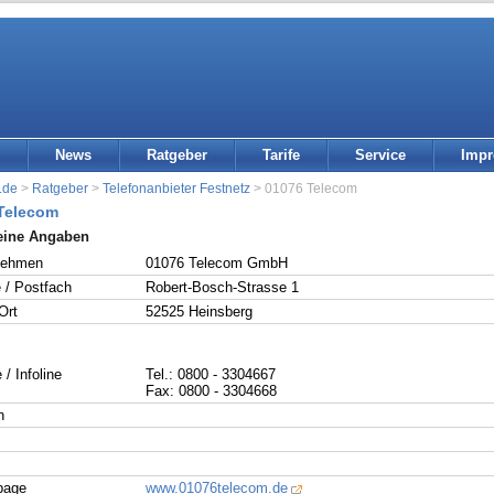
News
Ratgeber
Tarife
Service
Imp
.de
>
Ratgeber
>
Telefonanbieter Festnetz
> 01076 Telecom
Telecom
eine Angaben
nehmen
01076 Telecom GmbH
 / Postfach
Robert-Bosch-Strasse 1
Ort
52525 Heinsberg
 / Infoline
Tel.: 0800 - 3304667
Fax: 0800 - 3304668
n
page
www.01076telecom.de