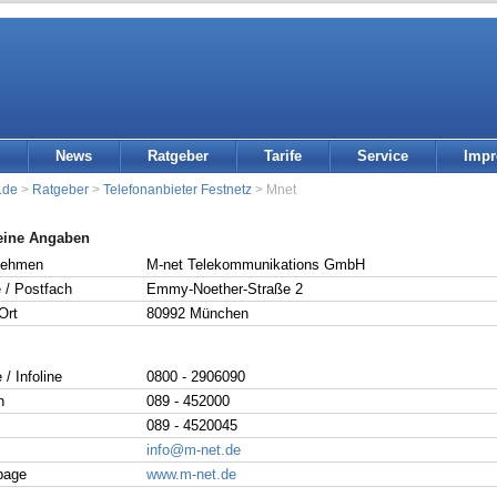
News
Ratgeber
Tarife
Service
Imp
.de
>
Ratgeber
>
Telefonanbieter Festnetz
> Mnet
eine Angaben
nehmen
M-net Telekommunikations GmbH
 / Postfach
Emmy-Noether-Straße 2
Ort
80992 München
 / Infoline
0800 - 2906090
n
089 - 452000
089 - 4520045
info@m-net.de
page
www.m-net.de