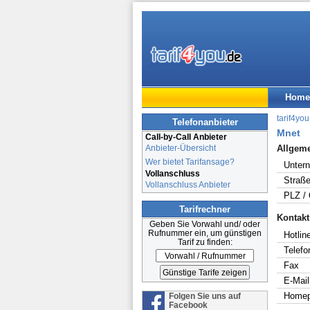
Home
tarif4you
Telefonanbieter
Mnet
Call-by-Call Anbieter
Anbieter-Übersicht
Allgem
Wer bietet Tarifansage?
Unter
Vollanschluss
Straße
Vollanschluss Anbieter
PLZ / 
Tarifrechner
Kontakt
Geben Sie Vorwahl und/ oder
Rufnummer ein, um günstigen
Hotline
Tarif zu finden:
Telefo
Fax
E-Mail
Home
Folgen Sie uns auf
Facebook