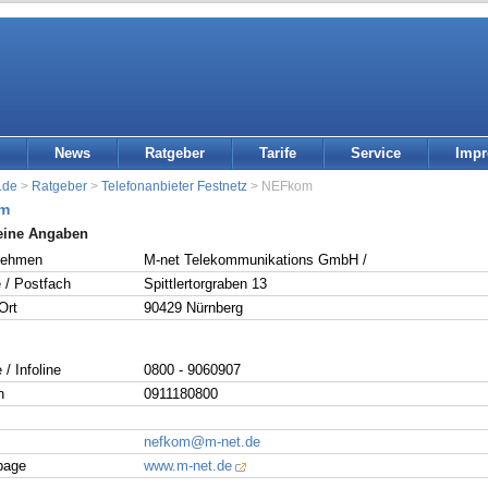
News
Ratgeber
Tarife
Service
Imp
.de
>
Ratgeber
>
Telefonanbieter Festnetz
> NEFkom
m
eine Angaben
nehmen
M-net Telekommunikations GmbH /
 / Postfach
Spittlertorgraben 13
Ort
90429 Nürnberg
 / Infoline
0800 - 9060907
n
0911180800
nefkom@m-net.de
page
www.m-net.de