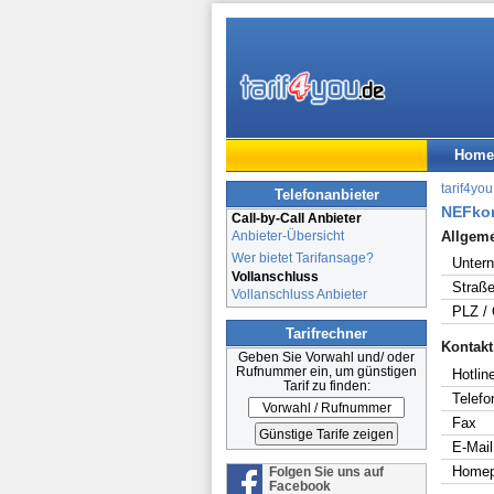
Home
tarif4you
Telefonanbieter
NEFko
Call-by-Call Anbieter
Anbieter-Übersicht
Allgem
Wer bietet Tarifansage?
Unter
Vollanschluss
Straße
Vollanschluss Anbieter
PLZ / 
Tarifrechner
Kontakt
Geben Sie Vorwahl und/ oder
Rufnummer ein, um günstigen
Hotline
Tarif zu finden:
Telefo
Fax
E-Mail
Home
Folgen Sie uns auf
Facebook