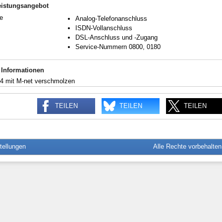
eistungsangebot
e
Analog-Telefonanschluss
ISDN-Vollanschluss
DSL-Anschluss und -Zugang
Service-Nummern 0800, 0180
 Informationen
04 mit M-net verschmolzen
TEILEN
TEILEN
TEILEN
tellungen
Alle Rechte vorbehalte