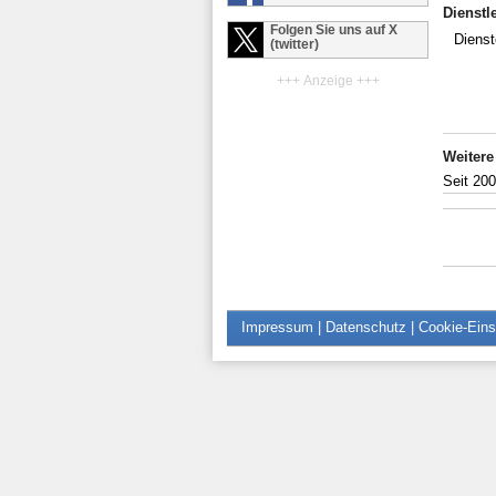
Dienstl
Folgen Sie uns auf X
Dienst
(twitter)
+++ Anzeige +++
Weitere
Seit 20
Impressum
|
Datenschutz
|
Cookie-Eins