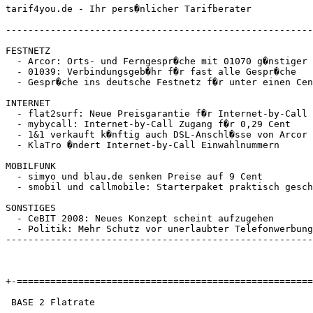
tarif4you.de - Ihr pers�nlicher Tarifberater

-------------------------------------------------------
FESTNETZ

  - Arcor: Orts- und Ferngespr�che mit 01070 g�nstiger

  - 01039: Verbindungsgeb�hr f�r fast alle Gespr�che

  - Gespr�che ins deutsche Festnetz f�r unter einen Cen
INTERNET

  - flat2surf: Neue Preisgarantie f�r Internet-by-Call 
  - mybycall: Internet-by-Call Zugang f�r 0,29 Cent

  - 1&1 verkauft k�nftig auch DSL-Anschl�sse von Arcor

  - KlaTro �ndert Internet-by-Call Einwahlnummern

MOBILFUNK

  - simyo und blau.de senken Preise auf 9 Cent

  - smobil und callmobile: Starterpaket praktisch gesch
SONSTIGES

  - CeBIT 2008: Neues Konzept scheint aufzugehen

  - Politik: Mehr Schutz vor unerlaubter Telefonwerbung

-------------------------------------------------------
+-=====================================================
 BASE 2 Flatrate
