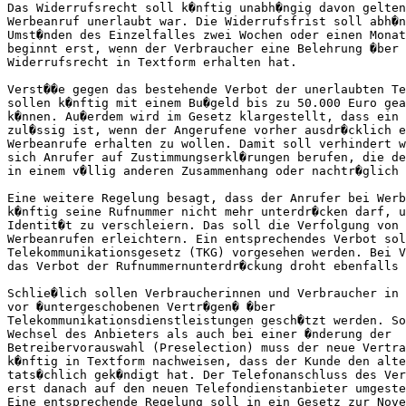
Das Widerrufsrecht soll k�nftig unabh�ngig davon gelten
Werbeanruf unerlaubt war. Die Widerrufsfrist soll abh�n
Umst�nden des Einzelfalles zwei Wochen oder einen Monat
beginnt erst, wenn der Verbraucher eine Belehrung �ber 
Widerrufsrecht in Textform erhalten hat.    

Verst��e gegen das bestehende Verbot der unerlaubten Te
sollen k�nftig mit einem Bu�geld bis zu 50.000 Euro gea
k�nnen. Au�erdem wird im Gesetz klargestellt, dass ein 
zul�ssig ist, wenn der Angerufene vorher ausdr�cklich e
Werbeanrufe erhalten zu wollen. Damit soll verhindert w
sich Anrufer auf Zustimmungserkl�rungen berufen, die de
in einem v�llig anderen Zusammenhang oder nachtr�glich 
Eine weitere Regelung besagt, dass der Anrufer bei Werb
k�nftig seine Rufnummer nicht mehr unterdr�cken darf, u
Identit�t zu verschleiern. Das soll die Verfolgung von 
Werbeanrufen erleichtern. Ein entsprechendes Verbot sol
Telekommunikationsgesetz (TKG) vorgesehen werden. Bei V
das Verbot der Rufnummernunterdr�ckung droht ebenfalls 
Schlie�lich sollen Verbraucherinnen und Verbraucher in 
vor �untergeschobenen Vertr�gen� �ber

Telekommunikationsdienstleistungen gesch�tzt werden. So
Wechsel des Anbieters als auch bei einer �nderung der

Betreibervorauswahl (Preselection) muss der neue Vertra
k�nftig in Textform nachweisen, dass der Kunde den alte
tats�chlich gek�ndigt hat. Der Telefonanschluss des Ver
erst danach auf den neuen Telefondienstanbieter umgeste
Eine entsprechende Regelung soll in ein Gesetz zur Nove