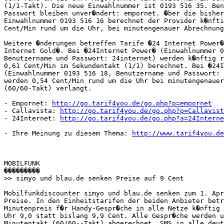
(1/1-Takt). Die neue Einwahlnummer ist 0193 516 35. Ben
Passwort bleiben unver�ndert: empornet. �ber die bisher
Einwahlnummer 0193 516 16 berechnet der Provider k�nfti
Cent/Min rund um die Uhr, bei minutengenauer Abrechnung
Weitere �nderungen betreffen Tarife �24 Internet Power�
Internet Gold�. Bei �24Internet Power� (Einwahlnummer 0
Benutzername und Passwort: 24internet) werden k�nftig r
0,61 Cent/Min im Sekundentakt (1/1) berechnet. Bei �24I
(Einwahlnummer 0193 516 18, Benutzername und Passwort: 
werden 0,54 Cent/Min rund um die Uhr bei minutengenauer
(60/60-Takt) verlangt.      

- Empornet: 
http://go.tarif4you.de/go.php?p=empornet
- Callavista: 
http://go.tarif4you.de/go.php?p=Callavist
- 24Internet: 
http://go.tarif4you.de/go.php?a=24Interne
- Ihre Meinung zu diesem Thema: 
http://www.tarif4you.de
MOBILFUNK

���������

>> simyo und blau.de senken Preise auf 9 Cent

Mobilfunkdiscounter simyo und blau.de senken zum 1. Apr
Preise. In den Einheitstarifen der beiden Anbieter betr
Minutenpreis f�r Handy-Gespr�che in alle Netze k�nftig 
Uhr 9,0 statt bislang 9,9 Cent. Alle Gespr�che werden u
Minutentakt (60/60--Takt) abgerechnet. SMS in alle deut