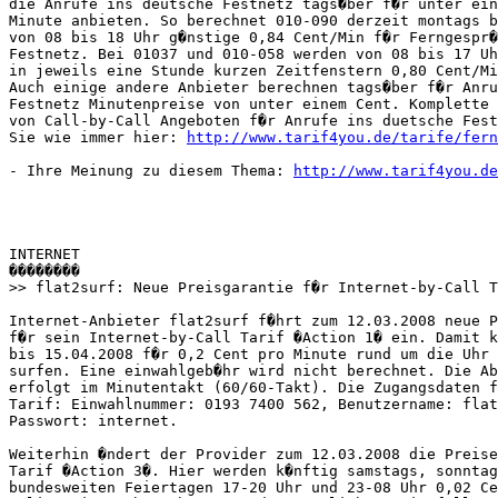
die Anrufe ins deutsche Festnetz tags�ber f�r unter ein
Minute anbieten. So berechnet 010-090 derzeit montags b
von 08 bis 18 Uhr g�nstige 0,84 Cent/Min f�r Ferngespr�
Festnetz. Bei 01037 und 010-058 werden von 08 bis 17 Uh
in jeweils eine Stunde kurzen Zeitfenstern 0,80 Cent/Mi
Auch einige andere Anbieter berechnen tags�ber f�r Anru
Festnetz Minutenpreise von unter einem Cent. Komplette 
von Call-by-Call Angeboten f�r Anrufe ins duetsche Fest
Sie wie immer hier: 
http://www.tarif4you.de/tarife/fern
- Ihre Meinung zu diesem Thema: 
http://www.tarif4you.de
INTERNET

��������

>> flat2surf: Neue Preisgarantie f�r Internet-by-Call T
Internet-Anbieter flat2surf f�hrt zum 12.03.2008 neue P
f�r sein Internet-by-Call Tarif �Action 1� ein. Damit k
bis 15.04.2008 f�r 0,2 Cent pro Minute rund um die Uhr 
surfen. Eine einwahlgeb�hr wird nicht berechnet. Die Ab
erfolgt im Minutentakt (60/60-Takt). Die Zugangsdaten f
Tarif: Einwahlnummer: 0193 7400 562, Benutzername: flat
Passwort: internet.      

Weiterhin �ndert der Provider zum 12.03.2008 die Preise
Tarif �Action 3�. Hier werden k�nftig samstags, sonntag
bundesweiten Feiertagen 17-20 Uhr und 23-08 Uhr 0,02 Ce