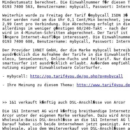
Mindestumsatz berechnet. Die Einwahlnummer f�r diesen T
0193 7400 563, Benutzername: mybycall, Passwort: Intern
Weiterhin wurde zu Freitag der Tarif �mybycall ISDN 3� 
Hier werden rund um die Uhr 0,1 Cent/Min berechnet, jew
2,99 Cent pro Verbindung. Die Abrechnung erfolgt in die
allerdings im weniger g�nstigen 60/240-Takt - nach der 
wird in 4-Minuten-Schritten abgerechnet. Der Tarif ist 
l�ngere Internet-Ausfl�ge interessant. Die Einwahlnumme
0193 7400 608, Benutzername: mybycall, Passwort: Intern
Der Provider 1XNET GmbH, der die Marke mybycall betreib
ausdr�cklich die Aufnahme der Tarife in die Einwahlsoft
oleco, SenseConnect, Online-Fuchs und teltarif. Nur die
smartsurfer ist ausdr�cklich erlaubt. Au�erdem empfiehl
nutzung eigener Einwahlsotware ColorSurfer.    

- mybycall: 
http://go.tarif4you.de/go.php?p=mybycall
- Ihre Meinung zu diesem Thema: 
http://www.tarif4you.de
>> 1&1 verkauft k�nftig auch DSL-Anschl�sse von Arcor

Die 1&1 Internet AG wird k�nftig breitbandige Internetz
Arcor unter der eigenen Marke verkaufen. Dazu wird Arco
Wholesale-Basis DSL-Anschl�sse an die 1&1 Internet AG l
Darauf haben sich beide Unternehmen jetzt geeinigt. Arc
Wholesale, also dem Weiterverkauf von DSL-Anschl�ssen a