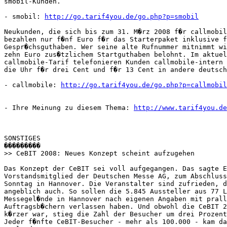
smobil-Kunden.

- smobil: 
http://go.tarif4you.de/go.php?p=smobil
Neukunden, die sich bis zum 31. M�rz 2008 f�r callmobil
bezahlen nur f�nf Euro f�r das Starterpaket inklusive f
Gespr�chsguthaben. Wer seine alte Rufnummer mitnimmt wi
zehn Euro zus�tzlichem Startguthaben belohnt. Im aktuel
callmobile-Tarif telefonieren Kunden callmobile-intern 
die Uhr f�r drei Cent und f�r 13 Cent in andere deutsch
- callmobile: 
http://go.tarif4you.de/go.php?p=callmobil
- Ihre Meinung zu diesem Thema: 
http://www.tarif4you.de
SONSTIGES

���������

>> CeBIT 2008: Neues Konzept scheint aufzugehen

Das Konzept der CeBIT sei voll aufgegangen. Das sagte E
Vorstandsmitglied der Deutschen Messe AG, zum Abschluss
Sonntag in Hannover. Die Veranstalter sind zufrieden, d
angeblich auch. So sollen die 5.845 Aussteller aus 77 L
Messegel�nde in Hannover nach eigenen Angaben mit prall
Auftragsb�chern verlassen haben. Und obwohl die CeBIT 2
k�rzer war, stieg die Zahl der Besucher um drei Prozent
Jeder f�nfte CeBIT-Besucher - mehr als 100.000 - kam da