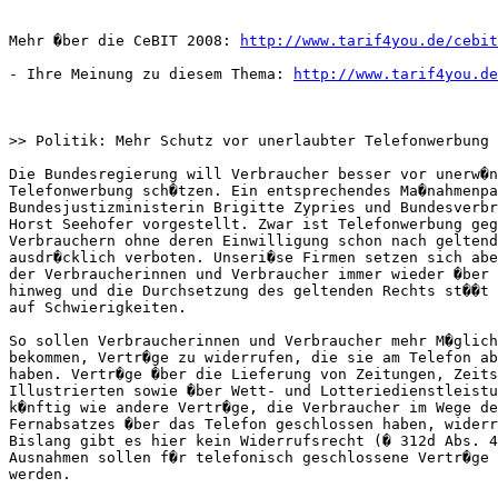
Mehr �ber die CeBIT 2008: 
http://www.tarif4you.de/cebit
- Ihre Meinung zu diesem Thema: 
http://www.tarif4you.de
>> Politik: Mehr Schutz vor unerlaubter Telefonwerbung

Die Bundesregierung will Verbraucher besser vor unerw�n
Telefonwerbung sch�tzen. Ein entsprechendes Ma�nahmenpa
Bundesjustizministerin Brigitte Zypries und Bundesverbr
Horst Seehofer vorgestellt. Zwar ist Telefonwerbung geg
Verbrauchern ohne deren Einwilligung schon nach geltend
ausdr�cklich verboten. Unseri�se Firmen setzen sich abe
der Verbraucherinnen und Verbraucher immer wieder �ber 
hinweg und die Durchsetzung des geltenden Rechts st��t 
auf Schwierigkeiten.        

So sollen Verbraucherinnen und Verbraucher mehr M�glich
bekommen, Vertr�ge zu widerrufen, die sie am Telefon ab
haben. Vertr�ge �ber die Lieferung von Zeitungen, Zeits
Illustrierten sowie �ber Wett- und Lotteriedienstleistu
k�nftig wie andere Vertr�ge, die Verbraucher im Wege de
Fernabsatzes �ber das Telefon geschlossen haben, widerr
Bislang gibt es hier kein Widerrufsrecht (� 312d Abs. 4
Ausnahmen sollen f�r telefonisch geschlossene Vertr�ge 
werden.        
