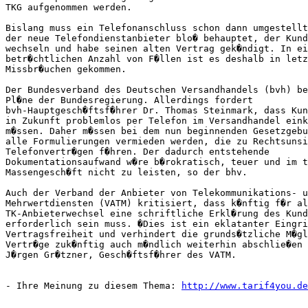
TKG aufgenommen werden.         

Bislang muss ein Telefonanschluss schon dann umgestellt
der neue Telefondienstanbieter blo� behauptet, der Kund
wechseln und habe seinen alten Vertrag gek�ndigt. In ei
betr�chtlichen Anzahl von F�llen ist es deshalb in letz
Missbr�uchen gekommen.    

Der Bundesverband des Deutschen Versandhandels (bvh) be
Pl�ne der Bundesregierung. Allerdings fordert

bvh-Hauptgesch�ftsf�hrer Dr. Thomas Steinmark, dass Kun
in Zukunft problemlos per Telefon im Versandhandel eink
m�ssen. Daher m�ssen bei dem nun beginnenden Gesetzgebu
alle Formulierungen vermieden werden, die zu Rechtsunsi
Telefonvertr�gen f�hren. Der dadurch entstehende

Dokumentationsaufwand w�re b�rokratisch, teuer und im t
Massengesch�ft nicht zu leisten, so der bhv.        

Auch der Verband der Anbieter von Telekommunikations- u
Mehrwertdiensten (VATM) kritisiert, dass k�nftig f�r al
TK-Anbieterwechsel eine schriftliche Erkl�rung des Kund
erforderlich sein muss. �Dies ist ein eklatanter Eingri
Vertragsfreiheit und verhindert die grunds�tzliche M�gl
Vertr�ge zuk�nftig auch m�ndlich weiterhin abschlie�en 
J�rgen Gr�tzner, Gesch�ftsf�hrer des VATM.      

- Ihre Meinung zu diesem Thema: 
http://www.tarif4you.de