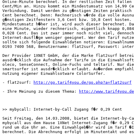
Online-Minute berechnet. In der restlichen Zeit fallen 
Cent/Min an. Hinzu kommt ein Mindestumsatz von 14,99 Ce
Verbindung. Damit werden zu g�nstigen Zeiten praktisch 
Cent berechnet. Denn: Rechnerisch w�rde die volle Ausnu
g�nstigen Zeitfenstern 3,6 Cent bzw. 10,8 Cent kosten. 
Mindestumsatz h�her ist, wird auch dieser berechnet. Da
eine Minute, wieder rechnerisch, eigentlich knapp 0,084
0,028 Cent. Das ist zwar immer noch nicht viel, dennoch
Internet-Ausfl�ge weniger geeignet. Wer den Tarif nutze
sollte sich folgende Einwahldaten notieren: Einwahlnumm
0193 7400 568, Benutzername: flat2surf, Passwort: inter
Der Provider 1XNET GmbH, der die Marke flat2surf betrei
ausdr�cklich die Aufnahme der Tarife in die Einwahlsoft
oleco, SenseConnect, Online-Fuchs und teltarif. Nur die
smartsurfer ist ausdr�cklich erlaubt. Au�erdem empfiehl
nutzung eigener Einwahlsotware ColorSurfer.    

- flat2surf: 
http://go.tarif4you.de/go.php?a=flat2surf
- Ihre Meinung zu diesem Thema: 
http://www.tarif4you.de
>> mybycall: Internet-by-Call Zugang f�r 0,29 Cent

Seit Freitag, den 14.03.2008, bietet die Internet-by-Ca
mybycall aus dem Hause 1XNet Internet-Zugang f�r 0,29 C
rund um die Uhr an. Eine Einwahlgeb�hr wird im Tarif �I
berechnet. Die Abrechnung erfolgt im Minutentakt und es