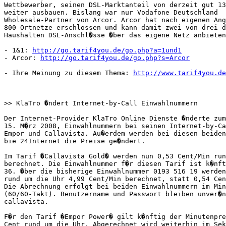
Wettbewerber, seinen DSL-Marktanteil von derzeit gut 13
weiter ausbauen. Bislang war nur Vodafone Deutschland

Wholesale-Partner von Arcor. Arcor hat nach eigenen Ang
800 Ortnetze erschlossen und kann damit zwei von drei d
Haushalten DSL-Anschl�sse �ber das eigene Netz anbieten
- 1&1: 
http://go.tarif4you.de/go.php?a=1und1
- Arcor: 
http://go.tarif4you.de/go.php?s=Arcor
- Ihre Meinung zu diesem Thema: 
http://www.tarif4you.de
>> KlaTro �ndert Internet-by-Call Einwahlnummern

Der Internet-Provider KlaTro Online Dienste �nderte zum
15. M�rz 2008, Einwahlnummern bei seinen Internet-by-Ca
Empor und Callavista. Au�erdem werden bei diesen beiden
bie 24Internet die Preise ge�ndert.

Im Tarif �Callavista Gold� werden nun 0,53 Cent/Min run
berechnet. Die Einwahlnummer f�r diesen Tarif ist k�nft
36. �ber die bisherige Einwahlnummer 0193 516 19 werden
rund um die Uhr 4,99 Cent/Min berechnet, statt 0,54 Cen
Die Abrechnung erfolgt bei beiden Einwahlnummern im Min
(60/60-Takt). Benutzername und Passwort bleiben unver�n
callavista.      

F�r den Tarif �Empor Power� gilt k�nftig der Minutenpre
Cent rund um die Uhr. Abgerechnet wird weiterhin im Sek