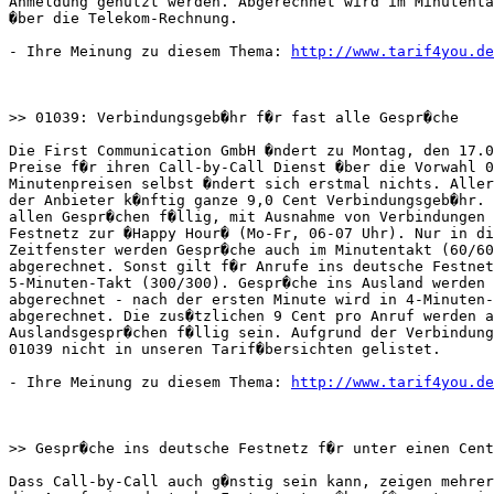
Anmeldung genutzt werden. Abgerechnet wird im Minutenta
�ber die Telekom-Rechnung.

- Ihre Meinung zu diesem Thema: 
http://www.tarif4you.de
>> 01039: Verbindungsgeb�hr f�r fast alle Gespr�che

Die First Communication GmbH �ndert zu Montag, den 17.0
Preise f�r ihren Call-by-Call Dienst �ber die Vorwahl 0
Minutenpreisen selbst �ndert sich erstmal nichts. Aller
der Anbieter k�nftig ganze 9,0 Cent Verbindungsgeb�hr. 
allen Gespr�chen f�llig, mit Ausnahme von Verbindungen 
Festnetz zur �Happy Hour� (Mo-Fr, 06-07 Uhr). Nur in di
Zeitfenster werden Gespr�che auch im Minutentakt (60/60
abgerechnet. Sonst gilt f�r Anrufe ins deutsche Festnet
5-Minuten-Takt (300/300). Gespr�che ins Ausland werden 
abgerechnet - nach der ersten Minute wird in 4-Minuten-
abgerechnet. Die zus�tzlichen 9 Cent pro Anruf werden a
Auslandsgespr�chen f�llig sein. Aufgrund der Verbindung
01039 nicht in unseren Tarif�bersichten gelistet.

- Ihre Meinung zu diesem Thema: 
http://www.tarif4you.de
>> Gespr�che ins deutsche Festnetz f�r unter einen Cent

Dass Call-by-Call auch g�nstig sein kann, zeigen mehrer