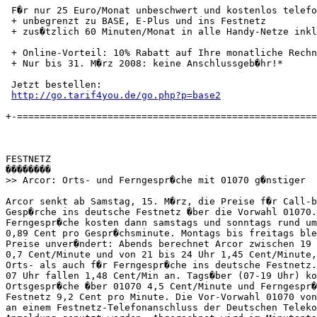
 F�r nur 25 Euro/Monat unbeschwert und kostenlos telefo
 + unbegrenzt zu BASE, E-Plus und ins Festnetz

 + zus�tzlich 60 Minuten/Monat in alle Handy-Netze inkl
 + Online-Vorteil: 10% Rabatt auf Ihre monatliche Rechn
 + Nur bis 31. M�rz 2008: keine Anschlussgeb�hr!*

 Jetzt bestellen:

http://go.tarif4you.de/go.php?p=base2
+-=====================================================
FESTNETZ

��������

>> Arcor: Orts- und Ferngespr�che mit 01070 g�nstiger

Arcor senkt ab Samstag, 15. M�rz, die Preise f�r Call-b
Gesp�rche ins deutsche Festnetz �ber die Vorwahl 01070.
Ferngespr�che kosten dann samstags und sonntags rund um
0,89 Cent pro Gespr�chsminute. Montags bis freitags ble
Preise unver�ndert: Abends berechnet Arcor zwischen 19 
0,7 Cent/Minute und von 21 bis 24 Uhr 1,45 Cent/Minute,
Orts- als auch f�r Ferngespr�che ins deutsche Festnetz.
07 Uhr fallen 1,48 Cent/Min an. Tags�ber (07-19 Uhr) ko
Ortsgespr�che �ber 01070 4,5 Cent/Minute und Ferngespr�
Festnetz 9,2 Cent pro Minute. Die Vor-Vorwahl 01070 von
an einem Festnetz-Telefonanschluss der Deutschen Teleko