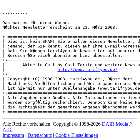
----------

Das war es f�r diese Woche.

N�chtes Newsletter erscheint am 23. M�rz 2008.

+-=====================================================
| Dies ist kein SPAM! Sie erhalten diesen Newsletter, d
| jemand, der Sie kennt, diesen auf Ihre E-Mail-Adresse
| hat. Sie k�nnen tarif4you.de Newsletter auf unserer H
| Bereich �Service� abonnieren bzw. abbestellen.       
+-=====================================================
|       Aktuelle Call-by-Call Tarife und weitere News u
|                     
http://www.tarif4you.de/
         
+-=====================================================
| Copyright (C) 1998-2008, tarif4you.de , D�sseldorf   
| Nachdruck, Ver�ffentlichung und Weitergabe dieses New
| ist hiermit nur unter Quellenangabe (www.tarif4you.de
+-=====================================================
| Alle Angaben ohne Gew�hr. Alle Informationen in diese
| wurden sorgf�ltig recherchiert. Dennoch kann keine Ha
| die Richtigkeit der gemachten Angaben �bernommen werd
Alle Rechte vorbehalten. Copyright © 1998-2026
DAIR Media //
A.G.
Impressum
|
Datenschutz
|
Cookie-Einstellungen