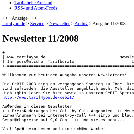
Tariftabelle Ausland
RSS- und Atom-Feeds
+++ Anzeige +++
tarif4you.de
>
Service
>
Newsletter
>
Archiv
> Ausgabe 11/2008
Newsletter 11/2008
+-=====================================================
| www.tarif4you.de                               Newsle
| Ihr pers�nlicher Tarifberater                       1
+-=====================================================
Willkommen zur heutigen Ausgabe unseres Newsletters!

Die CeBIT 2008 ging am vergangenen Sonntag zu Ende. Die
sind zufrieden, die Aussteller angeblich auch. Mehr daz
http://www.tarif4you.de/cebit/
Au�erdem in diesem Newsletter:

+++ Preis�nderungen bei Call-by-Call Angeboten +++ Neue
Einwahlnummern bei Internet-by-Call +++ simyo und blau.
Gespr�chspreise auf 9,0 Cent +++ und vieles mehr...

Viel Spa� beim Lesen und eine sch�ne Woche!
