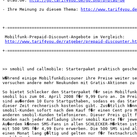
- blau.de: 
http://go.tarif4you.de/go.php?p=blau-de
- Ihre Meinung zu diesem Thema: 
http://www.tarif4you.de
+-=====================================================
 Mobilfunk-Prepaid-Discount-Angebote im Vergleich:

http://www.tarif4you.de/ratgeber/prepaid-discounter.ht
+-=====================================================
>> smobil und callmobile: Starterpaket praktisch gesche
W�hrend einige Mobilfunkdiscouner ihre Preise weiter se
versuchen andere mehr Neukunden mit Gratis-Aktionen zu 
So bietet Schlecker den Starterpaket f�r sein Mobilfunk
smobil bis zum 04. April 2008 f�r 9,99 Euro an. Im Prei
sind au�erdem 10 Euro Startguthaben, sodass es das Star
dieser Zeit rechnerisch kostenlos gibt. Zus�tzlich k�nn
smobil-Kunden sofort nach dem Kauf f�r einen Cent pro M
anderen smobil-Kunden telefonieren. Dieser Preis gilt f
Kunden nach jeder Aufladung ihrer smobil Karte f�r jewe
Au�erdem k�nnen SMS-Fans in allen SCHLECKER-M�rkten ist
mit 500 SMS f�r 4,99 Euro erwerben. Die 500 SMS sind al
einen Monat lang g�ltig und gelten nur f�r Textnachrich