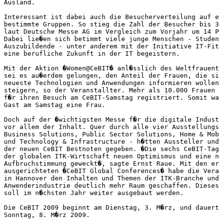
Ausland.        

Interessant ist dabei auch die Besucherverteilung auf e
bestimmte Gruppen. So stieg die Zahl der Besucher bis 3
laut Deutsche Messe AG im Vergleich zum Vorjahr um 14 P
Dabei lie�en sich betimmt viele junge Menschen - Studen
Auszubildende - unter anderem mit der Initiative IT-Fit
eine berufliche Zukunft in der IT begeistern.

Mit der Aktion �Women@CeBIT� anl�sslich des Weltfrauent
sei es au�erdem gelungen, den Anteil der Frauen, die si
neueste Technologien und Anwendungen informieren wollen
steigern, so der Veranstallter. Mehr als 10.000 Frauen 
f�r ihren Besuch am CeBIT-Samstag registriert. Somit wa
Gast am Samstag eine Frau.     

Doch auf der �wichtigsten Messe f�r die digitale Indust
vor allem der Inhalt. Quer durch alle vier Ausstellungs
Business Solutions, Public Sector Solutions, Home & Mob
und Technology & Infrastructure - h�tten Aussteller und
der neuen CeBIT Bestnoten gegeben. �Die sechs CeBIT-Tag
der globalen ITK-Wirtschaft neuen Optimismus und eine n
Aufbruchstimmung geweckt�, sagte Ernst Raue. Mit den er
ausgerichteten �CeBIT Global Conferences� habe die Vera
in Hannover den Inhalten und Themen der ITK-Branche und
Anwenderindustrie deutlich mehr Raum geschaffen. Dieses
soll im n�chsten Jahr weiter ausgebaut werden.

Die CeBIT 2009 beginnt am Dienstag, 3. M�rz, und dauert
Sonntag, 8. M�rz 2009. 
