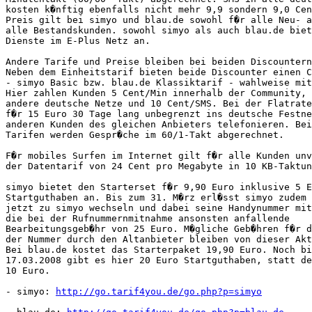
kosten k�nftig ebenfalls nicht mehr 9,9 sondern 9,0 Cen
Preis gilt bei simyo und blau.de sowohl f�r alle Neu- a
alle Bestandskunden. sowohl simyo als auch blau.de biet
Dienste im E-Plus Netz an.        

Andere Tarife und Preise bleiben bei beiden Discountern
Neben dem Einheitstarif bieten beide Discounter einen C
- simyo Basic bzw. blau.de Klassiktarif - wahlweise mit
Hier zahlen Kunden 5 Cent/Min innerhalb der Community, 
andere deutsche Netze und 10 Cent/SMS. Bei der Flatrate
f�r 15 Euro 30 Tage lang unbegrenzt ins deutsche Festne
anderen Kunden des gleichen Anbieters telefonieren. Bei
Tarifen werden Gespr�che im 60/1-Takt abgerechnet.

F�r mobiles Surfen im Internet gilt f�r alle Kunden unv
der Datentarif von 24 Cent pro Megabyte in 10 KB-Taktun
simyo bietet den Starterset f�r 9,90 Euro inklusive 5 E
Startguthaben an. Bis zum 31. M�rz erl�sst simyo zudem 
jetzt zu simyo wechseln und dabei seine Handynummer mit
die bei der Rufnummernmitnahme ansonsten anfallende

Bearbeitungsgeb�hr von 25 Euro. M�gliche Geb�hren f�r d
der Nummer durch den Altanbieter bleiben von dieser Akt
Bei blau.de kostet das Starterpaket 19,90 Euro. Noch bi
17.03.2008 gibt es hier 20 Euro Startguthaben, statt de
10 Euro.

- simyo: 
http://go.tarif4you.de/go.php?p=simyo