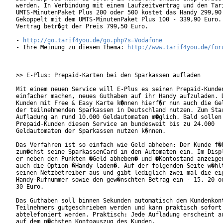
werden. In Verbindung mit einem Laufzeitvertrag und den Tari
UMTS-MinutenPaket Plus 200 oder 500 kostet das Handy 299,90 
Gekoppelt mit dem UMTS-MinutenPaket Plus 100 - 339,90 Euro. 
Vertrag betr�gt der Preis 799,50 Euro.

- 
http://go.tarif4you.de/go.php?s=Vodafone
- Ihre Meinung zu diesem Thema: 
http://www.tarif4you.de/for
>> E-Plus: Prepaid-Karten bei den Sparkassen aufladen

Mit einem neuen Service will E-Plus es seinen Prepaid-Kunden
einfacher machen, neues Guthaben auf ihr Handy aufzuladen. D
Kunden mit Free & Easy Karte k�nnen hierf�r nun auch die Gel
der teilnehmenden Sparkassen in Deutschland nutzen. Zum Star
Aufladung an rund 10.000 Geldautomaten m�glich. Bald sollen 
Prepaid-Kunden diesen Service an bundesweit bis zu 24.000

Geldautomaten der Sparkassen nutzen k�nnen.

Das Verfahren ist so einfach wie Geld abheben: Der Kunde f�h
zun�chst seine SparkassenCard in den Automaten ein. Im Displ
er neben den Punkten �Geld abheben� und �Kontostand anzeigen
auch die Option �Handy laden�. Auf der folgenden Seite w�hlt
seinen Netzbetreiber aus und gibt lediglich zwei mal die eig
Handy-Rufnummer sowie den gew�nschten Betrag ein - 15, 20 od
30 Euro.

Das Guthaben soll binnen Sekunden automatisch dem Kundenkont
Teilnehmers gutgeschrieben werden und kann praktisch sofort

abtelefoniert werden. Praktisch: Jede Aufladung erscheint au
auf dem n�chsten Kontoauszug des Kunden.
