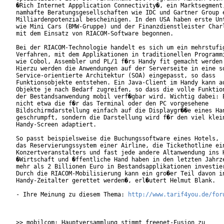
�Rich Internet Appplication Connectivity�, ein Marktsegment,
namhafte Beratungsgesellschaften wie IDC und Gartner Group e
Milliardenpotenzial bescheinigen. In den USA haben erste Unt
wie Mini Cars (BMW-Gruppe) und der Finanzdienstleister Charl
mit dem Einsatz von RIACOM-Software begonnen.

Bei der RIACOM-Technologie handelt es sich um ein mehrstufig
Verfahren, mit dem Applikationen in traditionellen Programmi
wie Cobol, Assembler und PL/1 f�rs Handy fit gemacht werden 
Hierzu werden die Anwendungen auf der Serverseite in eine so
Service-orientierte Architektur (SOA) eingepasst, so dass

Funktionsobjekte entstehen. Ein Java-Client im Handy kann au
Objekte je nach Bedarf zugreifen, so dass die volle Funktion
der Bestandsanwendung mobil verf�gbar wird. Wichtig dabei: E
nicht etwa die f�r das Terminal oder den PC vorgesehene

Bildschirmdarstellung einfach auf die Displaygr��e eines Han
geschrumpft, sondern die Darstellung wird f�r den viel klein
Handy-Screen adaptiert.           

So passt beispielsweise die Buchungssoftware eines Hotels,

das Reservierungssystem einer Airline, die Tickethotline ein
Konzertveranstalters und fast jede andere Altanwendung ins H
�Wirtschaft und �ffentliche Hand haben in den letzten Jahrze
mehr als 2 Billionen Euro in Bestandsapplikationen investier
Durch die RIACOM-Mobilisierung kann ein gro�er Teil davon in
Handy-Zeitalter gerettet werden�, erl�utert Helmut Blank.

- Ihre Meinung zu diesem Thema: 
http://www.tarif4you.de/for
>> mobilcom: Hauptversammlung stimmt freenet-Fusion zu
