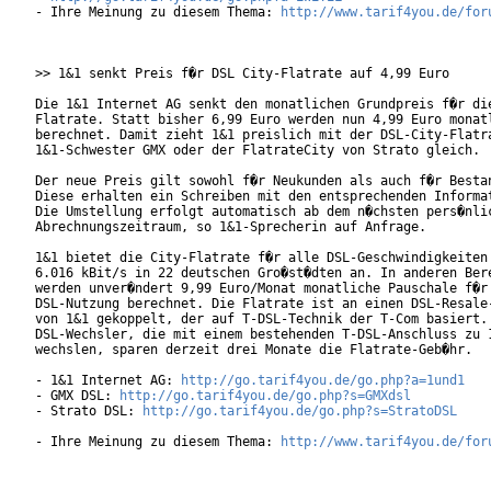
- Ihre Meinung zu diesem Thema: 
http://www.tarif4you.de/for
>> 1&1 senkt Preis f�r DSL City-Flatrate auf 4,99 Euro

Die 1&1 Internet AG senkt den monatlichen Grundpreis f�r die
Flatrate. Statt bisher 6,99 Euro werden nun 4,99 Euro monatl
berechnet. Damit zieht 1&1 preislich mit der DSL-City-Flatra
1&1-Schwester GMX oder der FlatrateCity von Strato gleich.

Der neue Preis gilt sowohl f�r Neukunden als auch f�r Bestan
Diese erhalten ein Schreiben mit den entsprechenden Informat
Die Umstellung erfolgt automatisch ab dem n�chsten pers�nlic
Abrechnungszeitraum, so 1&1-Sprecherin auf Anfrage. 

1&1 bietet die City-Flatrate f�r alle DSL-Geschwindigkeiten 
6.016 kBit/s in 22 deutschen Gro�st�dten an. In anderen Bere
werden unver�ndert 9,99 Euro/Monat monatliche Pauschale f�r

DSL-Nutzung berechnet. Die Flatrate ist an einen DSL-Resale-
von 1&1 gekoppelt, der auf T-DSL-Technik der T-Com basiert.

DSL-Wechsler, die mit einem bestehenden T-DSL-Anschluss zu 1
wechslen, sparen derzeit drei Monate die Flatrate-Geb�hr.

- 1&1 Internet AG: 
http://go.tarif4you.de/go.php?a=1und1
- GMX DSL: 
http://go.tarif4you.de/go.php?s=GMXdsl
- Strato DSL: 
http://go.tarif4you.de/go.php?s=StratoDSL
- Ihre Meinung zu diesem Thema: 
http://www.tarif4you.de/for