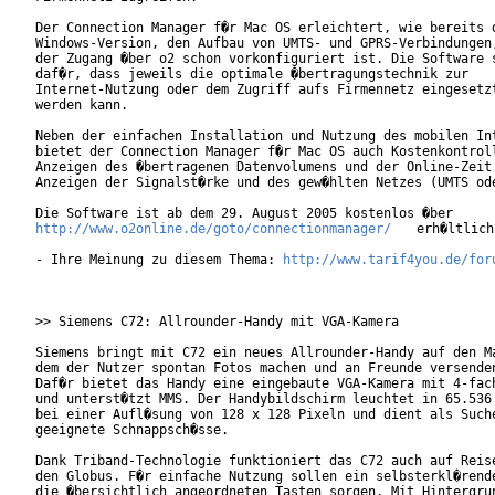
Der Connection Manager f�r Mac OS erleichtert, wie bereits d
Windows-Version, den Aufbau von UMTS- und GPRS-Verbindungen,
der Zugang �ber o2 schon vorkonfiguriert ist. Die Software s
daf�r, dass jeweils die optimale �bertragungstechnik zur

Internet-Nutzung oder dem Zugriff aufs Firmennetz eingesetzt
werden kann.

Neben der einfachen Installation und Nutzung des mobilen Int
bietet der Connection Manager f�r Mac OS auch Kostenkontroll
Anzeigen des �bertragenen Datenvolumens und der Online-Zeit 
Anzeigen der Signalst�rke und des gew�hlten Netzes (UMTS ode
http://www.o2online.de/goto/connectionmanager/
 erh�ltlich.
- Ihre Meinung zu diesem Thema: 
http://www.tarif4you.de/for
>> Siemens C72: Allrounder-Handy mit VGA-Kamera

Siemens bringt mit C72 ein neues Allrounder-Handy auf den Ma
dem der Nutzer spontan Fotos machen und an Freunde versenden
Daf�r bietet das Handy eine eingebaute VGA-Kamera mit 4-fach
und unterst�tzt MMS. Der Handybildschirm leuchtet in 65.536 
bei einer Aufl�sung von 128 x 128 Pixeln und dient als Suche
geeignete Schnappsch�sse.    

Dank Triband-Technologie funktioniert das C72 auch auf Reise
den Globus. F�r einfache Nutzung sollen ein selbsterkl�rende
die �bersichtlich angeordneten Tasten sorgen. Mit Hintergrun