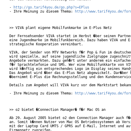
- 
http://go.tarif4you.de/go.php?s=EPlus
- Ihre Meinung zu diesem Thema: 
http://www.tarif4you.de/for
>> VIVA plant eigene Mobilfunkmarke im E-Plus Netz

Der Fernsehsender VIVA startet im Herbst �ber seinen Partner
eine Jugendmarke im Mobilfunkbereich. Dazu haben VIVA und E-
strategische Kooperation vereinbart.  

VIVA, der Sender von MTV Networks f�r Pop & Fun im deutschen
wird spezielle, auf seine jugendliche Zielgruppe zugeschnitt
Angebote vermarkten. Dazu geh�rt unter anderem ein einfacher
f�r Sprachtelefonie und SMS. Wer eine Mobilfunkkarte von VIV
wird k�nftig ein entsprechendes Logo im Display seines Handy
Das Angebot wird �ber das E-Plus Netz abgewickelt. Dar�ber h
�bernimmt E-Plus die Rechnungsstellung und den Kundenservice
Details zum Angebot will VIVA kurz vor dem Marktstart bekann
- Ihre Meinung zu diesem Thema: 
http://www.tarif4you.de/for
>> o2 bietet �Connection Manager� f�r Mac OS an

Ab 29. August 2005 bietet o2 den Connection Manager auch f�r
an. Somit k�nnen Nutzer von Mac OS Betriebssystemen ab Versi
mit der Laptop Card UMTS / GPRS auf E-Mail, Internet und auf
Firmennetz zugreifen.   
