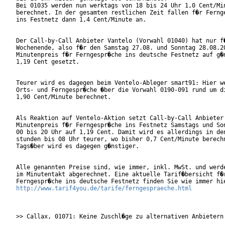
Bei 01035 werden nun werktags von 18 bis 24 Uhr 1,0 Cent/Min
berechnet. In der gesamten restlichen Zeit fallen f�r Fernge
ins Festnetz dann 1,4 Cent/Minute an.

Der Call-by-Call Anbieter Vantelo (Vorwahl 01040) hat nur f�
Wochenende, also f�r den Samstag 27.08. und Sonntag 28.08.20
Minutenpreis f�r Ferngespr�che ins deutsche Festnetz auf g�n
1,19 Cent gesetzt.

Teurer wird es dagegen beim Ventelo-Ableger smart91: Hier we
Orts- und Ferngespr�che �ber die Vorwahl 0190-091 rund um di
1,90 Cent/Minute berechnet.

Als Reaktion auf Ventelo-Aktion setzt Call-by-Call Anbieter 
Minutenpreis f�r Ferngespr�che ins Festnetz Samstags und Son
00 bis 20 Uhr auf 1,19 Cent. Damit wird es allerdings in den
stunden bis 08 Uhr teurer, wo bisher 0,7 Cent/Minute berechn
Tags�ber wird es dagegen g�nstiger. 

Alle genannten Preise sind, wie immer, inkl. MwSt. und werde
im Minutentakt abgerechnet. Eine aktuelle Tarif�bersicht f�r
http://www.tarif4you.de/tarife/ferngespraeche.html
>> Callax, 01071: Keine Zuschl�ge zu alternativen Anbietern
