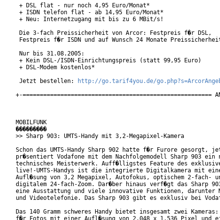
 + DSL flat - nur noch 4,95 Euro/Monat*

 + ISDN telefon flat - ab 14,95 Euro/Monat*

 + Neu: Internetzugang mit bis zu 6 MBit/s!

 Die 3-fach Preissicherheit von Arcor: Festpreis f�r DSL,

 Festpreis f�r ISDN und auf Wunsch 24 Monate Preissicherheit
 Nur bis 31.08.2005:

 + Kein DSL-/ISDN-Einrichtungspreis (statt 99,95 Euro)

 + DSL-Modem kostenlos*

 Jetzt bestellen: 
http://go.tarif4you.de/go.php?s=ArcorAnge
+-======================================================= AN
MOBILFUNK

���������

>> Sharp 903: UMTS-Handy mit 3,2-Megapixel-Kamera

Schon das UMTS-Handy Sharp 902 hatte f�r Furore gesorgt, jet
pr�sentiert Vodafone mit dem Nachfolgemodell Sharp 903 ein n
technisches Meisterwerk. Auff�lligstes Feature des exklusive
live!-UMTS-Handys ist die integrierte Digitalkamera mit eine
Aufl�sung von 3,2 Megapixel, Autofokus, optischem 2-fach- un
digitalem 24-fach-Zoom. Dar�ber hinaus verf�gt das Sharp 903
eine Ausstattung und viele innovative Funktionen, darunter M
und Videotelefonie. Das Sharp 903 gibt es exklusiv bei Vodaf
Das 140 Gramm schweres Handy bietet insgesamt zwei Kameras: 
f�r Fotos mit einer Aufl�sung von 2.048 x 1.536 Pixel und ei