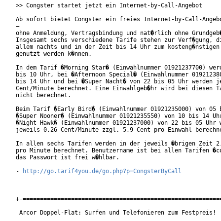
>> Congster startet jetzt ein Internet-by-Call-Angebot

Ab sofort bietet Congster ein freies Internet-by-Call-Angebo
–

ohne Anmeldung, Vertragsbindung und nat�rlich ohne Grundgeb�
Insgesamt sechs verschiedene Tarife stehen zur Verf�gung, di
allem nachts und in der Zeit bis 14 Uhr zum kosteng�nstigen 
genutzt werden k�nnen.    

In dem Tarif �Morning Star� (Einwahlnummer 01921237700) werd
bis 10 Uhr, bei �Afternoon Special� (Einwahlnummer 019212380
bis 14 Uhr und bei �Super Nacht� von 22 bis 05 Uhr werden je
Cent/Minute berechnet. Eine Einwahlgeb�hr wird bei diesen Ta
nicht berechnet.    

Beim Tarif �Early Bird� (Einwahlnummer 01921235000) von 05 b
�Super Nooner� (Einwahlnummer 01921235550) von 10 bis 14 Uhr
�Night Hawk� (Einwahlnummer 01921237000) von 22 bis 05 Uhr w
jeweils 0,26 Cent/Minute zzgl. 5,9 Cent pro Einwahl berechne
In allen sechs Tarifen werden in der jeweils �brigen Zeit 2,
pro Minute berechnet. Benutzername ist bei allen Tarifen �co
das Passwort ist frei w�hlbar.  

- 
http://go.tarif4you.de/go.php?p=CongsterByCall
+-==========================================================
 Arcor Doppel-Flat: Surfen und Telefonieren zum Festpreis!
