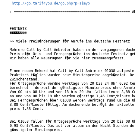
http://go.tarif4you.de/go.php?p=simyo
+-======================================================= AN
FESTNETZ

��������

>> Viele Preis�nderungen f�r Anrufe ins deutsche Festnetz

Mehrere Call-by-Call Anbieter haben in der vergangenen Woche
Preis ef�r Orts- und Ferngespr�che ins deutsche Festnetz ge�
Wir haben alle Neuerugnen f�r Sie hier zusammengefasst.

Einen neuen Rekord hat Call-by-Call Anbieter 01038 aufgestel
Praktisch t�glich wurden neue Minutenpreise angek�ndigt. Der
Zwischenstand:

F�r Ortsgespr�che werdne werktags von 20 bis 24 Uhr 0,92 Cen
berechnet - derzeit der g�nstigster Minutenpreis ohne Anmeld
Von 00 bis 08 Uhr und von 18 bis 20 Uhr fallen teure 3,88 Ce
an und von 08 bis 18 Uhr werden g�nstige 1,46 Cent/Minute be
Bei Ferngespr�chen �ber 01038 werden werktags rund um die Uh
3,88 Cent/Minute f�llig. Am Wochenende betr�gt der aktueller
preis 1,38 Cent.

Bei 01058 fallen f�r Ortsgespr�che werktags von 20 bis 08 Uh
0,93 Cent/Minute. Das ist vor allem in den Nacht-Stunden der
g�nstigster Minutenpreis.
