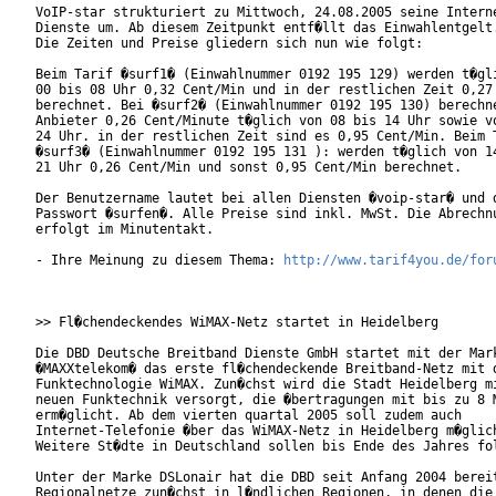
VoIP-star strukturiert zu Mittwoch, 24.08.2005 seine Interne
Dienste um. Ab diesem Zeitpunkt entf�llt das Einwahlentgelt.
Die Zeiten und Preise gliedern sich nun wie folgt:

Beim Tarif �surf1� (Einwahlnummer 0192 195 129) werden t�gli
00 bis 08 Uhr 0,32 Cent/Min und in der restlichen Zeit 0,27 
berechnet. Bei �surf2� (Einwahlnummer 0192 195 130) berechne
Anbieter 0,26 Cent/Minute t�glich von 08 bis 14 Uhr sowie vo
24 Uhr. in der restlichen Zeit sind es 0,95 Cent/Min. Beim T
�surf3� (Einwahlnummer 0192 195 131 ): werden t�glich von 14
21 Uhr 0,26 Cent/Min und sonst 0,95 Cent/Min berechnet.

Der Benutzername lautet bei allen Diensten �voip-star� und d
Passwort �surfen�. Alle Preise sind inkl. MwSt. Die Abrechnu
erfolgt im Minutentakt.

- Ihre Meinung zu diesem Thema: 
http://www.tarif4you.de/for
>> Fl�chendeckendes WiMAX-Netz startet in Heidelberg

Die DBD Deutsche Breitband Dienste GmbH startet mit der Mark
�MAXXtelekom� das erste fl�chendeckende Breitband-Netz mit d
Funktechnologie WiMAX. Zun�chst wird die Stadt Heidelberg mi
neuen Funktechnik versorgt, die �bertragungen mit bis zu 8 M
erm�glicht. Ab dem vierten quartal 2005 soll zudem auch

Internet-Telefonie �ber das WiMAX-Netz in Heidelberg m�glich
Weitere St�dte in Deutschland sollen bis Ende des Jahres fol
Unter der Marke DSLonair hat die DBD seit Anfang 2004 bereit
Regionalnetze zun�chst in l�ndlichen Regionen, in denen die 