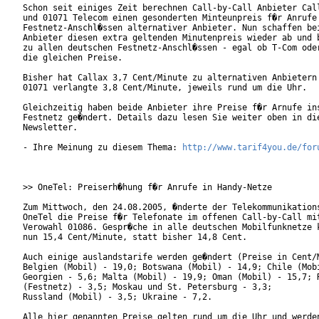
Schon seit einiges Zeit berechnen Call-by-Call Anbieter Call
und 01071 Telecom einen gesonderten Minteunpreis f�r Anrufe 
Festnetz-Anschl�ssen alternativer Anbieter. Nun schaffen bei
Anbieter diesen extra geltenden Minutenpreis wieder ab und b
zu allen deutschen Festnetz-Anschl�ssen - egal ob T-Com oder
die gleichen Preise.

Bisher hat Callax 3,7 Cent/Minute zu alternativen Anbietern 
01071 verlangte 3,8 Cent/Minute, jeweils rund um die Uhr.

Gleichzeitig haben beide Anbieter ihre Preise f�r Arnufe ins
Festnetz ge�ndert. Details dazu lesen Sie weiter oben in die
Newsletter.

- Ihre Meinung zu diesem Thema: 
http://www.tarif4you.de/for
>> OneTel: Preiserh�hung f�r Anrufe in Handy-Netze

Zum Mittwoch, den 24.08.2005, �nderte der Telekommunikations
OneTel die Preise f�r Telefonate im offenen Call-by-Call mit
Verowahl 01086. Gespr�che in alle deutschen Mobilfunknetze k
nun 15,4 Cent/Minute, statt bisher 14,8 Cent.

Auch einige auslandstarife werden ge�ndert (Preise in Cent/M
Belgien (Mobil) - 19,0; Botswana (Mobil) - 14,9; Chile (Mobi
Georgien - 5,6; Malta (Mobil) - 19,9; Oman (Mobil) - 15,7; R
(Festnetz) - 3,5; Moskau und St. Petersburg - 3,3;

Russland (Mobil) - 3,5; Ukraine - 7,2.

Alle hier genannten Preise gelten rund um die Uhr und werden