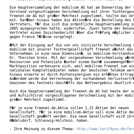
Die Hauptversammlung der mobilcom AG hat am Donnerstag der v
Vorstand vorgeschlagenen Verschmelzung mit ihrer Tochtergese
freenet.de AG mit gro�er Mehrheit zugestimmt, teilte das Unt
mit. Dar�ber hinaus haben die Aktion�re die Bestellung des b
Vertreters, f�r die sich die ordentliche Hauptversammlung im
2005 ausgesprochen hatte, widerrufen. Zuvor hatte der besond
Vertreter einen Zwischenbericht �ber die Pr�fung m�glicher A
gegen France T�l�com vorgelegt. 

�Mit der Einigung auf die von uns initiierte Verschmelzung v
mobilcom mit unserer Tochtergesellschaft freenet w�chst das

Unternehmen in eine neue Dimension�, so mobilcom-Vorstandsvo
Dr. Thorsten Grenz. Mit der vorgesehenen Verschmelzung w�rde
Ressourcen und Potenziale �unter einem Dach� zusammengef�hrt
Marktposition verbessere sich, weil mobilcom-freenet zum ein
nationalen Komplettanbieter neben der Deutschen Telekom werd
hinaus erwarte er durch Kostensynergien ein erh�htes Ertrags
Au�erdem werde die Verrechnung der vorhandenen Verlustvortr�
Gewinnen des Festnetz-Gesch�fts das Nettoergebnis deutlich e
Auch die Hauptversammlung der freenet.de AG hat heute der vo
und Aufsichtsrat vorgeschlagenen Verschmelzung mit der mobil
gro�er Mehrheit zugestimmt.

F�r je eine freenet.de-Aktie sollen 1,15 Aktien der neuen

Gesellschaft, f�r je eine mobilcom-Aktie soll eine Aktie der
Gesellschaft gew�hrt werden. Die neue Gesellschaft wird ihre
B�delsdorf, Schleswig-Holstein, haben.

- Ihre Meinung zu diesem Thema: 
http://www.tarif4you.de/for