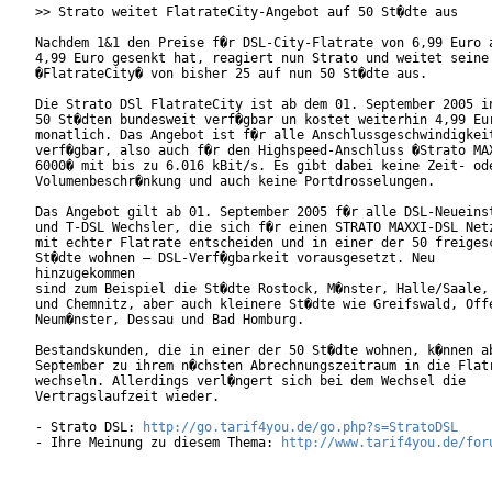
>> Strato weitet FlatrateCity-Angebot auf 50 St�dte aus

Nachdem 1&1 den Preise f�r DSL-City-Flatrate von 6,99 Euro a
4,99 Euro gesenkt hat, reagiert nun Strato und weitet seine

�FlatrateCity� von bisher 25 auf nun 50 St�dte aus.

Die Strato DSl FlatrateCity ist ab dem 01. September 2005 in
50 St�dten bundesweit verf�gbar un kostet weiterhin 4,99 Eur
monatlich. Das Angebot ist f�r alle Anschlussgeschwindigkeit
verf�gbar, also auch f�r den Highspeed-Anschluss �Strato MAX
6000� mit bis zu 6.016 kBit/s. Es gibt dabei keine Zeit- ode
Volumenbeschr�nkung und auch keine Portdrosselungen.

Das Angebot gilt ab 01. September 2005 f�r alle DSL-Neueinst
und T-DSL Wechsler, die sich f�r einen STRATO MAXXI-DSL Netz
mit echter Flatrate entscheiden und in einer der 50 freigesc
St�dte wohnen – DSL-Verf�gbarkeit vorausgesetzt. Neu

hinzugekommen

sind zum Beispiel die St�dte Rostock, M�nster, Halle/Saale, 
und Chemnitz, aber auch kleinere St�dte wie Greifswald, Offe
Neum�nster, Dessau und Bad Homburg.      

Bestandskunden, die in einer der 50 St�dte wohnen, k�nnen ab
September zu ihrem n�chsten Abrechnungszeitraum in die Flatr
wechseln. Allerdings verl�ngert sich bei dem Wechsel die

Vertragslaufzeit wieder.   

- Strato DSL: 
http://go.tarif4you.de/go.php?s=StratoDSL
- Ihre Meinung zu diesem Thema: 
http://www.tarif4you.de/for