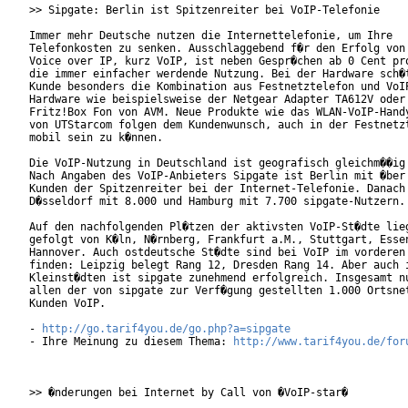
>> Sipgate: Berlin ist Spitzenreiter bei VoIP-Telefonie

Immer mehr Deutsche nutzen die Internettelefonie, um Ihre

Telefonkosten zu senken. Ausschlaggebend f�r den Erfolg von

Voice over IP, kurz VoIP, ist neben Gespr�chen ab 0 Cent pro
die immer einfacher werdende Nutzung. Bei der Hardware sch�t
Kunde besonders die Kombination aus Festnetztelefon und VoIP
Hardware wie beispielsweise der Netgear Adapter TA612V oder 
Fritz!Box Fon von AVM. Neue Produkte wie das WLAN-VoIP-Handy
von UTStarcom folgen dem Kundenwunsch, auch in der Festnetzt
mobil sein zu k�nnen.

Die VoIP-Nutzung in Deutschland ist geografisch gleichm��ig 
Nach Angaben des VoIP-Anbieters Sipgate ist Berlin mit �ber 
Kunden der Spitzenreiter bei der Internet-Telefonie. Danach 
D�sseldorf mit 8.000 und Hamburg mit 7.700 sipgate-Nutzern.

Auf den nachfolgenden Pl�tzen der aktivsten VoIP-St�dte lieg
gefolgt von K�ln, N�rnberg, Frankfurt a.M., Stuttgart, Essen
Hannover. Auch ostdeutsche St�dte sind bei VoIP im vorderen 
finden: Leipzig belegt Rang 12, Dresden Rang 14. Aber auch i
Kleinst�dten ist sipgate zunehmend erfolgreich. Insgesamt nu
allen der von sipgate zur Verf�gung gestellten 1.000 Ortsnet
Kunden VoIP.

- 
http://go.tarif4you.de/go.php?a=sipgate
- Ihre Meinung zu diesem Thema: 
http://www.tarif4you.de/for
>> �nderungen bei Internet by Call von �VoIP-star�
