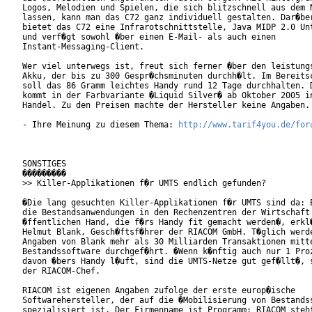
Logos, Melodien und Spielen, die sich blitzschnell aus dem N
lassen, kann man das C72 ganz individuell gestalten. Dar�ber
bietet das C72 eine Infrarotschnittstelle, Java MIDP 2.0 Unt
und verf�gt sowohl �ber einen E-Mail- als auch einen

Instant-Messaging-Client.       

Wer viel unterwegs ist, freut sich ferner �ber den leistungs
Akku, der bis zu 300 Gespr�chsminuten durchh�lt. Im Bereitsc
soll das 86 Gramm leichtes Handy rund 12 Tage durchhalten. D
kommt in der Farbvariante �Liquid Silver� ab Oktober 2005 in
Handel. Zu den Preisen machte der Hersteller keine Angaben.

- Ihre Meinung zu diesem Thema: 
http://www.tarif4you.de/for
SONSTIGES

���������

>> Killer-Applikationen f�r UMTS endlich gefunden?

�Die lang gesuchten Killer-Applikationen f�r UMTS sind da: E
die Bestandsanwendungen in den Rechenzentren der Wirtschaft 
�ffentlichen Hand, die f�rs Handy fit gemacht werden�, erkl�
Helmut Blank, Gesch�ftsf�hrer der RIACOM GmbH. T�glich werde
Angaben von Blank mehr als 30 Milliarden Transaktionen mitte
Bestandssoftware durchgef�hrt. �Wenn k�nftig auch nur 1 Proz
davon �bers Handy l�uft, sind die UMTS-Netze gut gef�llt�, s
der RIACOM-Chef.

RIACOM ist eigenen Angaben zufolge der erste europ�ische

Softwarehersteller, der auf die �Mobilisierung von Bestandss
spezialisiert ist. Der Firmenname ist Programm: RIACOM steht