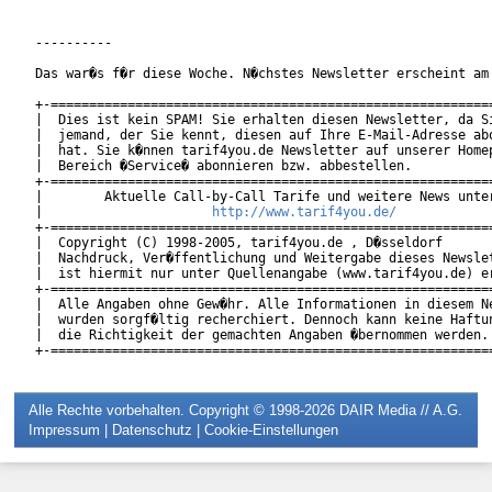
----------

Das war�s f�r diese Woche. N�chstes Newsletter erscheint am 
+-==========================================================
|  Dies ist kein SPAM! Sie erhalten diesen Newsletter, da Si
|  jemand, der Sie kennt, diesen auf Ihre E-Mail-Adresse abo
|  hat. Sie k�nnen tarif4you.de Newsletter auf unserer Homep
|  Bereich �Service� abonnieren bzw. abbestellen.           
+-==========================================================
|        Aktuelle Call-by-Call Tarife und weitere News unter
|                      
http://www.tarif4you.de/
          
+-==========================================================
|  Copyright (C) 1998-2005, tarif4you.de , D�sseldorf       
|  Nachdruck, Ver�ffentlichung und Weitergabe dieses Newslet
|  ist hiermit nur unter Quellenangabe (www.tarif4you.de) er
+-==========================================================
|  Alle Angaben ohne Gew�hr. Alle Informationen in diesem Ne
|  wurden sorgf�ltig recherchiert. Dennoch kann keine Haftun
|  die Richtigkeit der gemachten Angaben �bernommen werden. 
Alle Rechte vorbehalten. Copyright © 1998-2026
DAIR Media // A.G.
Impressum
|
Datenschutz
|
Cookie-Einstellungen