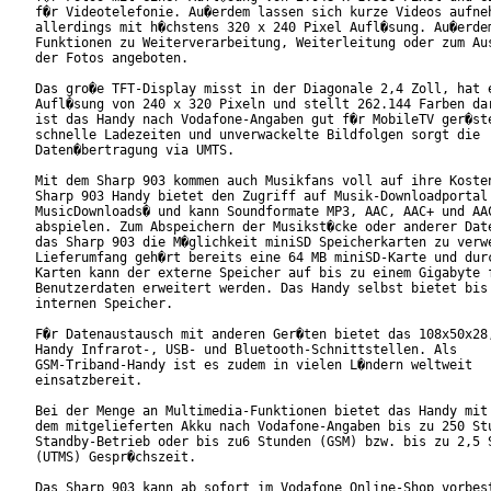
f�r Videotelefonie. Au�erdem lassen sich kurze Videos aufneh
allerdings mit h�chstens 320 x 240 Pixel Aufl�sung. Au�erdem
Funktionen zu Weiterverarbeitung, Weiterleitung oder zum Aus
der Fotos angeboten.     

Das gro�e TFT-Display misst in der Diagonale 2,4 Zoll, hat e
Aufl�sung von 240 x 320 Pixeln und stellt 262.144 Farben dar
ist das Handy nach Vodafone-Angaben gut f�r MobileTV ger�ste
schnelle Ladezeiten und unverwackelte Bildfolgen sorgt die

Daten�bertragung via UMTS.    

Mit dem Sharp 903 kommen auch Musikfans voll auf ihre Kosten
Sharp 903 Handy bietet den Zugriff auf Musik-Downloadportal 
MusicDownloads� und kann Soundformate MP3, AAC, AAC+ und AAC
abspielen. Zum Abspeichern der Musikst�cke oder anderer Date
das Sharp 903 die M�glichkeit miniSD Speicherkarten zu verwe
Lieferumfang geh�rt bereits eine 64 MB miniSD-Karte und durc
Karten kann der externe Speicher auf bis zu einem Gigabyte f
Benutzerdaten erweitert werden. Das Handy selbst bietet bis 
internen Speicher.        

F�r Datenaustausch mit anderen Ger�ten bietet das 108x50x28,
Handy Infrarot-, USB- und Bluetooth-Schnittstellen. Als

GSM-Triband-Handy ist es zudem in vielen L�ndern weltweit

einsatzbereit.   

Bei der Menge an Multimedia-Funktionen bietet das Handy mit

dem mitgelieferten Akku nach Vodafone-Angaben bis zu 250 Stu
Standby-Betrieb oder bis zu6 Stunden (GSM) bzw. bis zu 2,5 S
(UTMS) Gespr�chszeit.   

Das Sharp 903 kann ab sofort im Vodafone Online-Shop vorbest