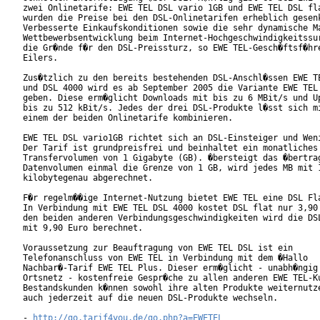
zwei Onlinetarife: EWE TEL DSL vario 1GB und EWE TEL DSL fla
wurden die Preise bei den DSL-Onlinetarifen erheblich gesenk
Verbesserte Einkaufskonditionen sowie die sehr dynamische Ma
Wettbewerbsentwicklung beim Internet-Hochgeschwindigkeitssur
die Gr�nde f�r den DSL-Preissturz, so EWE TEL-Gesch�ftsf�hre
Eilers.       

Zus�tzlich zu den bereits bestehenden DSL-Anschl�ssen EWE TE
und DSL 4000 wird es ab September 2005 die Variante EWE TEL 
geben. Diese erm�glicht Downloads mit bis zu 6 MBit/s und Up
bis zu 512 kBit/s. Jedes der drei DSL-Produkte l�sst sich mi
einem der beiden Onlinetarife kombinieren.    

EWE TEL DSL vario1GB richtet sich an DSL-Einsteiger und Weni
Der Tarif ist grundpreisfrei und beinhaltet ein monatliches

Transfervolumen von 1 Gigabyte (GB). �bersteigt das �bertrag
Datenvolumen einmal die Grenze von 1 GB, wird jedes MB mit 1
kilobytegenau abgerechnet.    

F�r regelm��ige Internet-Nutzung bietet EWE TEL eine DSL Fla
In Verbindung mit EWE TEL DSL 4000 kostet DSL flat nur 3,90 
den beiden anderen Verbindungsgeschwindigkeiten wird die DSL
mit 9,90 Euro berechnet.   

Voraussetzung zur Beauftragung von EWE TEL DSL ist ein

Telefonanschluss von EWE TEL in Verbindung mit dem �Hallo

Nachbar�-Tarif EWE TEL Plus. Dieser erm�glicht - unabh�ngig 
Ortsnetz - kostenfreie Gespr�che zu allen anderen EWE TEL-Ku
Bestandskunden k�nnen sowohl ihre alten Produkte weiternutze
auch jederzeit auf die neuen DSL-Produkte wechseln.

- 
http://go.tarif4you.de/go.php?a=EWETEL