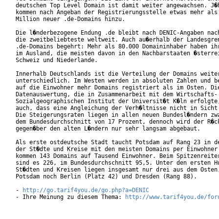
deutschen Top Level Domain ist damit weiter angewachsen. J�h
kommen nach Angeban der Registrierungsstelle etwas mehr als 
Million neuer .de-Domains hinzu.    

Die l�nderbezogene Endung .de bleibt nach DENIC-Angaben nach
die zweitbeliebteste weltweit. Auch au�erhalb der Landesgren
.de-Domains begehrt: Mehr als 80.000 Domaininhaber haben ihr
im Ausland, die meisten davon in den Nachbarstaaten �sterrei
Schweiz und Niederlande.

Innerhalb Deutschlands ist die Verteilung der Domains weiter
unterschiedlich. Im Westen werden in absoluten Zahlen und be
auf die Einwohner mehr Domains registriert als im Osten. Die
Datenauswertung, die in Zusammenarbeit mit dem Wirtschafts- 
Sozialgeographischen Institut der Universit�t K�ln erfolgte,
auch, dass eine Angleichung der Verh�ltnisse nicht in Sicht 
Die Steigerungsraten liegen in allen neuen Bundesl�ndern zwa
dem Bundesdurchschnitt von 17 Prozent, dennoch wird der R�ck
gegen�ber den alten L�ndern nur sehr langsam abgebaut.      
Als erste ostdeutsche Stadt taucht Potsdam auf Rang 23 in de
der St�dte und Kreise mit den meisten Domains per Einwohner 
kommen 143 Domains auf Tausend Einwohner. Beim Spitzenreiter
sind es 226, im Bundesdurchschnitt 95,5. Unter den ersten Hu
St�dten und Kreisen liegen insgesamt nur drei aus dem Osten,
Potsdam noch Berlin (Platz 42) und Dresden (Rang 88).

- 
http://go.tarif4you.de/go.php?a=DENIC
- Ihre Meinung zu diesem Thema: 
http://www.tarif4you.de/for