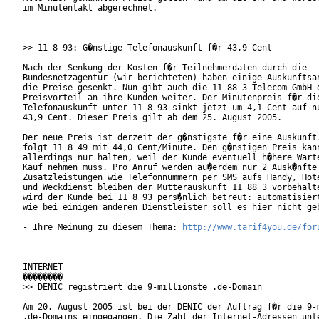
im Minutentakt abgerechnet.

>> 11 8 93: G�nstige Telefonauskunft f�r 43,9 Cent

Nach der Senkung der Kosten f�r Teilnehmerdaten durch die

Bundesnetzagentur (wir berichteten) haben einige Auskunftsan
die Preise gesenkt. Nun gibt auch die 11 88 3 Telecom GmbH d
Preisvorteil an ihre Kunden weiter. Der Minutenpreis f�r die
Telefonauskunft unter 11 8 93 sinkt jetzt um 4,1 Cent auf nu
43,9 Cent. Dieser Preis gilt ab dem 25. August 2005.

Der neue Preis ist derzeit der g�nstigste f�r eine Auskunft.
folgt 11 8 49 mit 44,0 Cent/Minute. Den g�nstigen Preis kann
allerdings nur halten, weil der Kunde eventuell h�here Warte
Kauf nehmen muss. Pro Anruf werden au�erdem nur 2 Ausk�nfte 
Zusatzleistungen wie Telefonnummern per SMS aufs Handy, Hote
und Weckdienst bleiben der Mutterauskunft 11 88 3 vorbehalte
wird der Kunde bei 11 8 93 pers�nlich betreut: automatisiert
wie bei einigen anderen Dienstleister soll es hier nicht geb
- Ihre Meinung zu diesem Thema: 
http://www.tarif4you.de/for
INTERNET

��������

>> DENIC registriert die 9-millionste .de-Domain

Am 20. August 2005 ist bei der DENIC der Auftrag f�r die 9-m
.de-Domains eingegangen. Die Zahl der Internet-Adressen unte