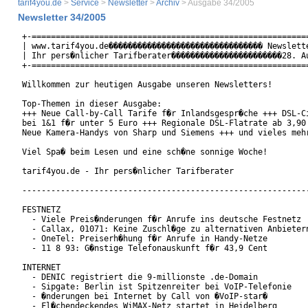
tarif4you.de
>
Service
>
Newsletter
>
Archiv
> Ausgabe 34/2005
Newsletter 34/2005
+-==========================================================
| www.tarif4you.de�������������������������������� Newslette
| Ihr pers�nlicher Tarifberater�����������������������28. Au
+-==========================================================
Willkommen zur heutigen Ausgabe unseren Newsletters!

Top-Themen in dieser Ausgabe:

+++ Neue Call-by-Call Tarife f�r Inlandsgespr�che +++ DSL-Ci
bei 1&1 f�r unter 5 Euro +++ Regionale DSL-Flatrate ab 3,90 
Neue Kamera-Handys von Sharp und Siemens +++ und vieles mehr
Viel Spa� beim Lesen und eine sch�ne sonnige Woche!

tarif4you.de - Ihr pers�nlicher Tarifberater

------------------------------------------------------------
FESTNETZ

  - Viele Preis�nderungen f�r Anrufe ins deutsche Festnetz

  - Callax, 01071: Keine Zuschl�ge zu alternativen Anbietern
  - OneTel: Preiserh�hung f�r Anrufe in Handy-Netze

  - 11 8 93: G�nstige Telefonauskunft f�r 43,9 Cent

INTERNET

  - DENIC registriert die 9-millionste .de-Domain

  - Sipgate: Berlin ist Spitzenreiter bei VoIP-Telefonie

  - �nderungen bei Internet by Call von �VoIP-star�

  - Fl�chendeckendes WiMAX-Netz startet in Heidelberg
