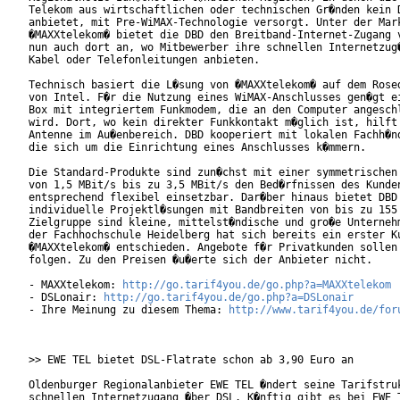
Telekom aus wirtschaftlichen oder technischen Gr�nden kein D
anbietet, mit Pre-WiMAX-Technologie versorgt. Unter der Mark
�MAXXtelekom� bietet die DBD den Breitband-Internet-Zugang v
nun auch dort an, wo Mitbewerber ihre schnellen Internetzug�
Kabel oder Telefonleitungen anbieten.      

Technisch basiert die L�sung von �MAXXtelekom� auf dem Rosed
von Intel. F�r die Nutzung eines WiMAX-Anschlusses gen�gt ei
Box mit integriertem Funkmodem, die an den Computer angeschl
wird. Dort, wo kein direkter Funkkontakt m�glich ist, hilft 
Antenne im Au�enbereich. DBD kooperiert mit lokalen Fachh�nd
die sich um die Einrichtung eines Anschlusses k�mmern.

Die Standard-Produkte sind zun�chst mit einer symmetrischen 
von 1,5 MBit/s bis zu 3,5 MBit/s den Bed�rfnissen des Kunden
entsprechend flexibel einsetzbar. Dar�ber hinaus bietet DBD

individuelle Projektl�sungen mit Bandbreiten von bis zu 155 
Zielgruppe sind kleine, mittelst�ndische und gro�e Unternehm
der Fachhochschule Heidelberg hat sich bereits ein erster Ku
�MAXXtelekom� entschieden. Angebote f�r Privatkunden sollen 
folgen. Zu den Preisen �u�erte sich der Anbieter nicht.

- MAXXtelekom: 
http://go.tarif4you.de/go.php?a=MAXXtelekom
- DSLonair: 
http://go.tarif4you.de/go.php?a=DSLonair
- Ihre Meinung zu diesem Thema: 
http://www.tarif4you.de/for
>> EWE TEL bietet DSL-Flatrate schon ab 3,90 Euro an

Oldenburger Regionalanbieter EWE TEL �ndert seine Tarifstruk
schnellen Internetzugang �ber DSL. K�nftig gibt es bei EWE T