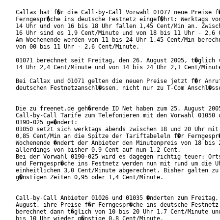
Callax hat f�r die Call-by-Call Vorwahl 01077 neue Preise f�
Ferngespr�che ins deutsche Festnetz eingef�hrt: Werktags von
14 Uhr und von 16 bis 18 Uhr fallen 1,45 Cent/Min an. Zwisch
16 Uhr sind es 1,9 Cent/Minute und von 18 bis 11 Uhr - 2,6 C
Am Wochenende werden von 11 bis 24 Uhr 1,45 Cent/Min berechn
von 00 bis 11 Uhr - 2,6 Cent/Minute.

01071 berechnet seit Freitag, den 26. August 2005, t�glich v
14 Uhr 2,4 Cent/Minute und von 14 bis 24 Uhr 2,1 Cent/Minute
Bei Callax und 01071 gelten die neuen Preise jetzt f�r Anruf
deutschen Festnetzanschl�ssen, nicht nur zu T-Com Anschl�sse
Die zu freenet.de geh�rende ID Net haben zum 25. August 2005
Call-by-Call Tarife zum Telefonieren mit den Vorwahl 01050 u
0190-025 ge�ndert:

01050 setzt sich werktags abends zwischen 18 und 20 Uhr mit 
0,85 Cent/Min an die Spitze der Tariftabeleln f�r Ferngespr�
Wochenende �ndert der Anbieter den Minutenpreis von 18 bis 2
allerdings von bisher 0,9 Cent auf nun 1,2 Cent.   

Bei der Vorwahl 0190-025 wird es dagegen richtig teuer: Orts
und Ferngespr�che ins Festnetz werden nun mit rund um die Uh
einheitlichen 3,0 Cent/Minute abgerechnet. Bisher galten zu

g�nstigen Zeiten 0,95 oder 1,4 Cent/Minute.

Call-by-Call Anbieter 01026 und 01035 �nderten zum Freitag, 
August, ihre Preise f�r Ferngespr�che ins deutsche Festnetz.
berechnet dann t�glich von 10 bis 20 Uhr 1,7 Cent/Minute und
bis 10 Uhr wieder g�nstige 0,8 Cent/Minute.   
