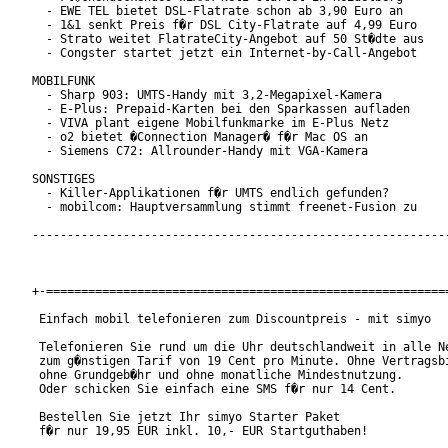
  - EWE TEL bietet DSL-Flatrate schon ab 3,90 Euro an

  - 1&1 senkt Preis f�r DSL City-Flatrate auf 4,99 Euro

  - Strato weitet FlatrateCity-Angebot auf 50 St�dte aus

  - Congster startet jetzt ein Internet-by-Call-Angebot

MOBILFUNK

  - Sharp 903: UMTS-Handy mit 3,2-Megapixel-Kamera

  - E-Plus: Prepaid-Karten bei den Sparkassen aufladen

  - VIVA plant eigene Mobilfunkmarke im E-Plus Netz

  - o2 bietet �Connection Manager� f�r Mac OS an

  - Siemens C72: Allrounder-Handy mit VGA-Kamera

SONSTIGES

  - Killer-Applikationen f�r UMTS endlich gefunden?

  - mobilcom: Hauptversammlung stimmt freenet-Fusion zu

------------------------------------------------------------
+-==========================================================
 Einfach mobil telefonieren zum Discountpreis - mit simyo

 Telefonieren Sie rund um die Uhr deutschlandweit in alle Ne
 zum g�nstigen Tarif von 19 Cent pro Minute. Ohne Vertragsbi
 ohne Grundgeb�hr und ohne monatliche Mindestnutzung.

 Oder schicken Sie einfach eine SMS f�r nur 14 Cent.

 Bestellen Sie jetzt Ihr simyo Starter Paket

 f�r nur 19,95 EUR inkl. 10,- EUR Startguthaben!
