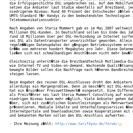
die Erfolgsgeschichte DSL ungebrochen sei. Auf dem Mobilfunk
setzen die Anbieter laut Studie ebenfalls auf Breitband, jed
niedrigerem Niveau: Rund 40 Prozent der Entscheider z�hlen d
UMTS-Standard f�r Handys zu den bedeutendsten Technologien i
Telekommunikationssektor.       

Nach Angaben von Steria Mummert gab es im Mai 2007 weltweit 
Millionen DSL-Kunden. In Deutschland sollen bis Ende des Jah
rund 18 Millionen User per DSL-Verbindung im Internet surfen
sei DSL als Datentransporter unverzichtbar geworden. Allein 
regelm��igen Datenupdates der g�ngigen Betriebssysteme errei
Gr��e von mehreren hundert Megabytes pro Jahr. Diese Datenme
lie�en sich mit schmalbandigen Anschl�ssen nicht mehr bew�lt
Gleichzeitig unterst�tze die Breitbandtechnik Mutlimedia-Die
wie Internet-TV und Video-on-demand. Wachsende Qualit�tsansp
bewegte Bilder sollen die Nachfrage nach h�heren Bandbreiten
steigen lassen.   

Beim Angebot des reinen DSL-Anschlusses droht den Anbietern

allerdings ein Margenproblem. Denn im Gesch�ft mit DSL-Ansch
hat ein �ruin�ser Preiswettbewerb� eingesetzt. Eine Differen
als Preisf�hrer sei laut Steria Mummert Consulting auf einem
niedrigen Niveau kaum mehr m�glich. Viele Anbieter gehen dah
�ber, sich mit zus�tzlichen Dienstleistungen als Mehrwertanb
pr�sentieren. Mediale Inhalte und Unterhaltungsservices �ber
Internetportale und Downloadseiten sowie Kooperationen mit s
und bekannten Marken sollen den DSL-Anschluss aufwerten.    
- Ihre Meinung z�hlt: 
http://www.tarif4you.de/forum/