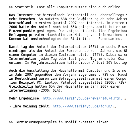
>> Statistik: Fast alle Computer-Nutzer sind auch online

Das Internet ist hierzulande Bestandteil des Lebensalltags v
mehr Menschen. So nutzten 68% der Bev�lkerung ab zehn Jahren
Deutschland im ersten Quartal 2007 das Internet. Im ersten Q
2006 hatte der Anteil noch bei 65% gelegen, damit ist er um 
Prozentpunkte gestiegen. Das zeigen die aktuellen Ergebnisse
Befragung privater Haushalte zur Nutzung von Informations- u
Kommunikationstechnologien des Statistischen Bundesamtes.

Damit lag der Anteil der Internetnutzer (68%) um sechs Proze
niedriger als der Anteil der Personen ab zehn Jahren, die �b
einen Computer in diesem Zeitraum nutzten (74%). Dabei waren
Internetnutzer jeden Tag oder fast jeden Tag im ersten Quart
online. Im Vorjahreszeitraum hatte dieser Anteil 56% betrage
Auch die Ausstattung der Haushalte mit Computer und Internet
im Jahr 2007 gegen�ber dem Vorjahr zugenommen. 73% der Haush
in Deutschland waren zum Befragungszeitraum mit einem Comput
(zum Beispiel PC, Laptop, Palmtop) ausgestattet (2006: 71%).
Gleichzeitig hatten 65% der Haushalte im Jahr 2007 einen

Internetzugang (2006: 61%).

Mehr Ergebnisse: 
http://www.tarif4you.de/news/n14674.html
- Ihre Meinung z�hlt: 
http://www.tarif4you.de/forum/
>> Terminierungsentgelte in Mobilfunknetzen sinken
