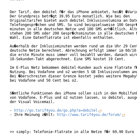
Der Tarif, den debitel f�r das iPhone anbietet, hei�t �Vario
Der Grundpreis betr�gt 39,95 Euro monatlich. Wie bei den

Originaltarifen bietet auch debitel Inklusivvolumina an Date
Telefongespr�chen und SMS. So sind beispielsweise 100 Gespr�
minuten in alle deutschen Netze und 100 SMS erh�ltlich. Alte
stehen 200 SMS oder 200 Gespr�chsminuten in alle deutschen N
Wahl. Eine Datenflatrate ist ebenfalls enthalten.

Au�erhalb der Inklusivminuten werden rund um die Uhr 29 Cent
deutsche Netze berechnet. Abrechnung erfolgt immer im 60/10-
die erste Minute muss immer voll bezahlt werden, danach wird
10-Sekunden-Takt abgerechnet. Eine SMS kostet 19 Cent.

Im E-Plus Netz bekommen debitel-Kunden auch eine Flatrate f�
Nutzung. Bei Vodafone und o2 werden 5 GB Inklusivvolumen ang
Bei �berschreiten dieser Grenze kostet jedes weitere Megabyt
bei Vodafone und 50 Cent bei o2.

S�mtliche Funktionen des iPhone sollen sich in den Mobilfunk
von Vodafone, E-Plus und o2 nutzen lassen, so debitel, ausge
der Visual Voicemail. 

- 
http://go.tarif4you.de/go.php?a=debitel
- Ihre Meinung z�hlt: 
http://www.tarif4you.de/forum/
>> simply: Telefonie-Flatrate in alle Netze f�r 69,90 Euro
