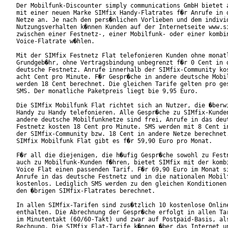
Der Mobilfunk-Discounter simply communications GmbH bietet a
mit einer neuen Marke SIMfix Handy-Flatrates f�r Anrufe in d
Netze an. Je nach den pers�nlichen Vorlieben und dem individ
Nutzungsverhalten k�nnen Kunden auf der Internetseite www.si
zwischen einer Festnetz-, einer Mobilfunk- oder einer kombin
Voice-Flatrate w�hlen.     

Mit der SIMfix Festnetz Flat telefonieren Kunden ohne monatl
Grundgeb�hr, ohne Vertragsbindung unbegrenzt f�r 0 Cent in d
deutsche Festnetz. Anrufe innerhalb der SIMfix-Community kos
acht Cent pro Minute. F�r Gespr�che in andere deutsche Mobil
werden 18 Cent berechnet. Die gleichen Tarife gelten pro ges
SMS. Der monatliche Paketpreis liegt bie 9,95 Euro.     

Die SIMfix Mobilfunk Flat richtet sich an Nutzer, die �berwi
Handy zu Handy telefonieren. Alle Gespr�che zu SIMfix-Kunden
andere deutsche Mobilfunknetze sind frei, Anrufe in das deut
Festnetz kosten 18 Cent pro Minute. SMS werden mit 8 Cent in
der SIMfix-Community bzw. 18 Cent in andere Netze berechnet.
SIMfix Mobilfunk Flat gibt es f�r 59,90 Euro pro Monat.     
F�r all die diejenigen, die h�ufig Gespr�che sowohl zu Festn
auch zu Mobilfunk-Kunden f�hren, bietet SIMfix mit der kombi
Voice Flat einen passenden Tarif. F�r 69,90 Euro im Monat si
Anrufe in das deutsche Festnetz und in die nationalen Mobilf
kostenlos. Lediglich SMS werden zu den gleichen Konditionen 
den �brigen SIMfix-Flatrates berechnet.     

In allen SIMfix-Tarifen sind zus�tzlich 10 kostenlose Online
enthalten. Die Abrechnung der Gespr�che erfolgt in allen Tar
im Minutentakt (60/60-Takt) und zwar auf Postpaid-Basis, als
Rechnung. Die SIMfix Flat-Tarife k�nnen �ber das Internet un