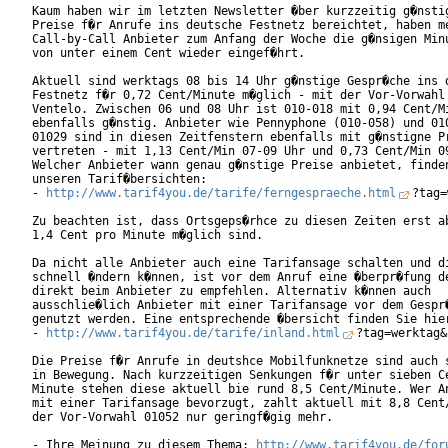
Kaum haben wir im letzten Newsletter �ber kurzzeitig g�nstig
Preise f�r Anrufe ins deutsche Festnetz bereichtet, haben me
Call-by-Call Anbieter zum Anfang der Woche die g�nsigen Minu
von unter einem Cent wieder eingef�hrt.

Aktuell sind werktags 08 bis 14 Uhr g�nstige Gespr�che ins d
Festnetz f�r 0,72 Cent/Minute m�glich - mit der Vor-Vorwahl 
Ventelo. Zwischen 06 und 08 Uhr ist 010-018 mit 0,94 Cent/Mi
ebenfalls g�nstig. Anbieter wie Pennyphone (010-058) und 010
01029 sind in diesen Zeitfenstern ebenfalls mit g�nstigne Pr
vertreten - mit 1,13 Cent/Min 07-09 Uhr und 0,73 Cent/Min 09
Welcher Anbieter wann genau g�nstige Preise anbietet, finden
unseren Tarif�bersichten:

- 
http://www.tarif4you.de/tarife/ferngespraeche.html
?tag=
Zu beachten ist, dass Ortsgeps�rhce zu diesen Zeiten erst ab
1,4 Cent pro Minute m�glich sind.

Da nicht alle Anbieter auch eine Tarifansage schalten und di
schnell �ndern k�nnen, ist vor dem Anruf eine �berpr�fung de
direkt beim Anbieter zu empfehlen. Alternativ k�nnen auch

ausschlie�lich Anbieter mit einer Tarifansage vor dem Gespr�
genutzt werden. Eine entsprechende �bersicht finden Sie hier
- 
http://www.tarif4you.de/tarife/inland.html
?tag=werktag&
Die Preise f�r Anrufe in deutshce Mobilfunknetze sind auch s
in Bewegung. Nach kurzzeitigen Senkungen f�r unter sieben Ce
Minute stehen diese aktuell bie rund 8,5 Cent/Minute. Wer An
mit einer Tarifansage bevorzugt, zahlt aktuell mit 8,8 Cent/
der Vor-Vorwahl 01052 nur geringf�gig mehr.

- Ihre Meinung zu diesem Thema: 
http://www.tarif4you.de/for