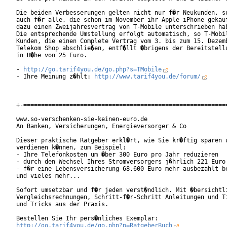
Die beiden Verbesserungen gelten nicht nur f�r Neukunden, so
auch f�r alle, die schon im November ihr Apple iPhone gekauf
dazu einen Zweijahresvertrag von T-Mobile unterschrieben hab
Die entsprechende Umstellung erfolgt automatisch, so T-Mobil
Kunden, die einen Complete Vertrag vom 3. bis zum 15. Dezemb
Telekom Shop abschlie�en, entf�llt �brigens der Bereitstellu
in H�he von 25 Euro.      

- 
http://go.tarif4you.de/go.php?s=TMobile
- Ihre Meinung z�hlt: 
http://www.tarif4you.de/forum/
+-==========================================================
www.so-verschenken-sie-keinen-euro.de

An Banken, Versicherungen, Energieversorger & Co

Dieser praktische Ratgeber erkl�rt, wie Sie kr�ftig sparen u
verdienen k�nnen, zum Beispiel:

- Ihre Telefonkosten um �ber 300 Euro pro Jahr reduzieren

- durch den Wechsel Ihres Stromversorgers j�hrlich 221 Euro 
- f�r eine Lebensversicherung 68.600 Euro mehr ausbezahlt be
und vieles mehr...

Sofort umsetzbar und f�r jeden verst�ndlich. Mit �bersichtli
Vergleichsrechnungen, Schritt-f�r-Schritt Anleitungen und Ti
und Tricks aus der Praxis.

http://go.tarif4you.de/go.php?p=RatgeberBuch