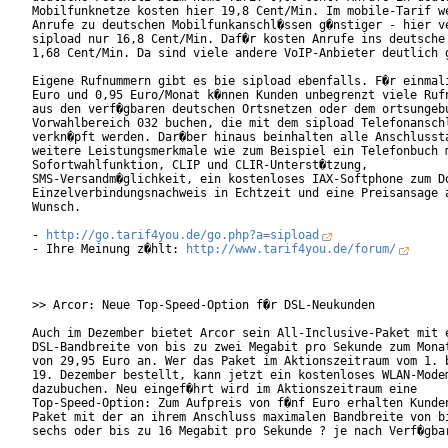
Mobilfunknetze kosten hier 19,8 Cent/Min. Im mobile-Tarif we
Anrufe zu deutschen Mobilfunkanschl�ssen g�nstiger - hier ve
sipload nur 16,8 Cent/Min. Daf�r kosten Anrufe ins deutsche 
1,68 Cent/Min. Da sind viele andere VoIP-Anbieter deutlich g
Eigene Rufnummern gibt es bie sipload ebenfalls. F�r einmali
Euro und 0,95 Euro/Monat k�nnen Kunden unbegrenzt viele Rufn
aus den verf�gbaren deutschen Ortsnetzen oder dem ortsungebu
Vorwahlbereich 032 buchen, die mit dem sipload Telefonanschl
verkn�pft werden. Dar�ber hinaus beinhalten alle Anschlussta
weitere Leistungsmerkmale wie zum Beispiel ein Telefonbuch m
Sofortwahlfunktion, CLIP und CLIR-Unterst�tzung,

SMS-Versandm�glichkeit, ein kostenloses IAX-Softphone zum Do
Einzelverbindungsnachweis in Echtzeit und eine Preisansage a
Wunsch.         

- 
http://go.tarif4you.de/go.php?a=sipload
- Ihre Meinung z�hlt: 
http://www.tarif4you.de/forum/
>> Arcor: Neue Top-Speed-Option f�r DSL-Neukunden

Auch im Dezember bietet Arcor sein All-Inclusive-Paket mit e
DSL-Bandbreite von bis zu zwei Megabit pro Sekunde zum Monat
von 29,95 Euro an. Wer das Paket im Aktionszeitraum vom 1. b
19. Dezember bestellt, kann jetzt ein kostenloses WLAN-Modem
dazubuchen. Neu eingef�hrt wird im Aktionszeitraum eine

Top-Speed-Option: Zum Aufpreis von f�nf Euro erhalten Kunden
Paket mit der an ihrem Anschluss maximalen Bandbreite von bi
sechs oder bis zu 16 Megabit pro Sekunde ? je nach Verf�gbar