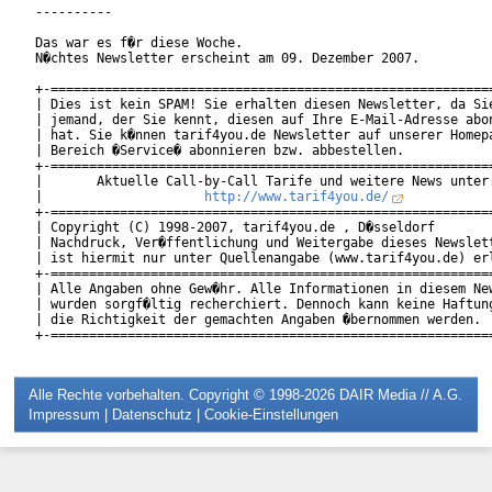
----------

Das war es f�r diese Woche.

N�chtes Newsletter erscheint am 09. Dezember 2007.

+-==========================================================
| Dies ist kein SPAM! Sie erhalten diesen Newsletter, da Sie
| jemand, der Sie kennt, diesen auf Ihre E-Mail-Adresse abon
| hat. Sie k�nnen tarif4you.de Newsletter auf unserer Homepa
| Bereich �Service� abonnieren bzw. abbestellen.            
+-==========================================================
|       Aktuelle Call-by-Call Tarife und weitere News unter:
|                     
http://www.tarif4you.de/
           
+-==========================================================
| Copyright (C) 1998-2007, tarif4you.de , D�sseldorf        
| Nachdruck, Ver�ffentlichung und Weitergabe dieses Newslett
| ist hiermit nur unter Quellenangabe (www.tarif4you.de) erl
+-==========================================================
| Alle Angaben ohne Gew�hr. Alle Informationen in diesem New
| wurden sorgf�ltig recherchiert. Dennoch kann keine Haftung
| die Richtigkeit der gemachten Angaben �bernommen werden.  
Alle Rechte vorbehalten. Copyright © 1998-2026
DAIR Media // A.G.
Impressum
|
Datenschutz
|
Cookie-Einstellungen