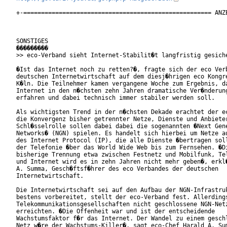
+-===================================================== ANZE
SONSTIGES

���������

>> eco-Verband sieht Internet-Stabilit�t langfristig gesiche
�Ist das Internet noch zu retten?�, fragte sich der eco Verb
deutschen Internetwirtschaft auf dem diesj�hrigen eco Kongre
K�ln. Die Teilnehmer kamen vergangene Woche zum Ergebnis, da
Internet in den n�chsten zehn Jahren dramatische Ver�nderung
erfahren und dabei technisch immer stabiler werden soll.    
Als wichtigsten Trend in der n�chsten Dekade erachtet der ec
die Konvergenz bisher getrennter Netze, Dienste und Anbieter
Schl�sselrolle sollen dabei dabei die sogenannten �Next Gene
Networks� (NGN) spielen. Es handelt sich hierbei um Netze au
des Internet Protocol (IP), die alle Dienste �bertragen soll
der Telefonie �ber das World Wide Web bis zum Fernsehen. �Di
bisherige Trennung etwa zwischen Festnetz und Mobilfunk, Tel
und Internet wird es in zehn Jahren nicht mehr geben�, erkl�
A. Summa, Gesch�ftsf�hrer des eco Verbandes der deutschen

Internetwirtschaft.         

Die Internetwirtschaft sei auf den Aufbau der NGN-Infrastruk
bestens vorbereitet, stellt der eco-Verband fest. Allerdings
Telekommunikationsgesellschaften nicht geschlossene NGN-Netz
erreichten. �Die Offenheit war und ist der entscheidende

Wachstumsfaktor f�r das Internet. Der Wandel zu einem geschl
Netz w�re der Wachstums-Killer�, sagt eco-Chef Harald A. Sum