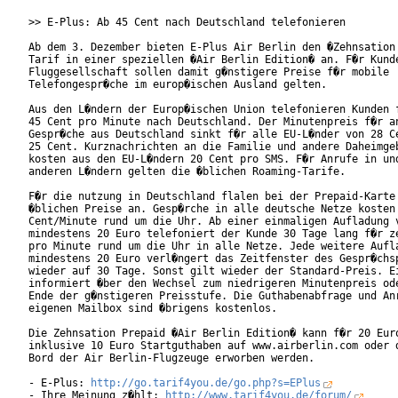
>> E-Plus: Ab 45 Cent nach Deutschland telefonieren

Ab dem 3. Dezember bieten E-Plus Air Berlin den �Zehnsation 
Tarif in einer speziellen �Air Berlin Edition� an. F�r Kunde
Fluggesellschaft sollen damit g�nstigere Preise f�r mobile

Telefongespr�che im europ�ischen Ausland gelten.

Aus den L�ndern der Europ�ischen Union telefonieren Kunden f
45 Cent pro Minute nach Deutschland. Der Minutenpreis f�r an
Gespr�che aus Deutschland sinkt f�r alle EU-L�nder von 28 Ce
25 Cent. Kurznachrichten an die Familie und andere Daheimgeb
kosten aus den EU-L�ndern 20 Cent pro SMS. F�r Anrufe in und
anderen L�ndern gelten die �blichen Roaming-Tarife.     

F�r die nutzung in Deutschland flalen bei der Prepaid-Karte 
�blichen Preise an. Gesp�rche in alle deutsche Netze kosten 
Cent/Minute rund um die Uhr. Ab einer einmaligen Aufladung v
mindestens 20 Euro telefoniert der Kunde 30 Tage lang f�r ze
pro Minute rund um die Uhr in alle Netze. Jede weitere Aufla
mindestens 20 Euro verl�ngert das Zeitfenster des Gespr�chsp
wieder auf 30 Tage. Sonst gilt wieder der Standard-Preis. Ei
informiert �ber den Wechsel zum niedrigeren Minutenpreis ode
Ende der g�nstigeren Preisstufe. Die Guthabenabfrage und Anr
eigenen Mailbox sind �brigens kostenlos.         

Die Zehnsation Prepaid �Air Berlin Edition� kann f�r 20 Euro
inklusive 10 Euro Startguthaben auf www.airberlin.com oder d
Bord der Air Berlin-Flugzeuge erworben werden.  

- E-Plus: 
http://go.tarif4you.de/go.php?s=EPlus
- Ihre Meinung z�hlt: 
http://www.tarif4you.de/forum/