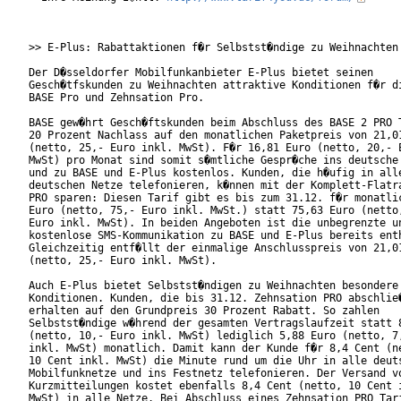
>> E-Plus: Rabattaktionen f�r Selbstst�ndige zu Weihnachten

Der D�sseldorfer Mobilfunkanbieter E-Plus bietet seinen

Gesch�tfskunden zu Weihnachten attraktive Konditionen f�r di
BASE Pro und Zehnsation Pro.  

BASE gew�hrt Gesch�ftskunden beim Abschluss des BASE 2 PRO T
20 Prozent Nachlass auf den monatlichen Paketpreis von 21,01
(netto, 25,- Euro inkl. MwSt). F�r 16,81 Euro (netto, 20,- E
MwSt) pro Monat sind somit s�mtliche Gespr�che ins deutsche 
und zu BASE und E-Plus kostenlos. Kunden, die h�ufig in alle
deutschen Netze telefonieren, k�nnen mit der Komplett-Flatra
PRO sparen: Diesen Tarif gibt es bis zum 31.12. f�r monatlic
Euro (netto, 75,- Euro inkl. MwSt.) statt 75,63 Euro (netto,
Euro inkl. MwSt). In beiden Angeboten ist die unbegrenzte un
kostenlose SMS-Kommunikation zu BASE und E-Plus bereits enth
Gleichzeitig entf�llt der einmalige Anschlusspreis von 21,01
(netto, 25,- Euro inkl. MwSt).           

Auch E-Plus bietet Selbstst�ndigen zu Weihnachten besondere

Konditionen. Kunden, die bis 31.12. Zehnsation PRO abschlie�
erhalten auf den Grundpreis 30 Prozent Rabatt. So zahlen

Selbstst�ndige w�hrend der gesamten Vertragslaufzeit statt 8
(netto, 10,- Euro inkl. MwSt) lediglich 5,88 Euro (netto, 7,
inkl. MwSt) monatlich. Damit kann der Kunde f�r 8,4 Cent (ne
10 Cent inkl. MwSt) die Minute rund um die Uhr in alle deuts
Mobilfunknetze und ins Festnetz telefonieren. Der Versand vo
Kurzmitteilungen kostet ebenfalls 8,4 Cent (netto, 10 Cent i
MwSt) in alle Netze. Bei Abschluss eines Zehnsation PRO Tari