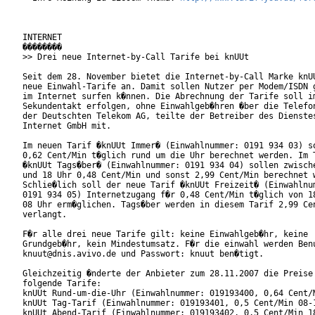
INTERNET

��������

>> Drei neue Internet-by-Call Tarife bei knUUt

Seit dem 28. November bietet die Internet-by-Call Marke knUU
neue Einwahl-Tarife an. Damit sollen Nutzer per Modem/ISDN g
im Internet surfen k�nnen. Die Abrechnung der Tarife soll im
Sekundentakt erfolgen, ohne Einwahlgeb�hren �ber die Telefon
der Deutschten Telekom AG, teilte der Betreiber des Dienstes
Internet GmbH mit.     

Im neuen Tarif �knUUt Immer� (Einwahlnummer: 0191 934 03) so
0,62 Cent/Min t�glich rund um die Uhr berechnet werden. Im T
�knUUt Tags�ber� (Einwahlnummer: 0191 934 04) sollen zwische
und 18 Uhr 0,48 Cent/Min und sonst 2,99 Cent/Min berechnet w
Schlie�lich soll der neue Tarif �knUUt Freizeit� (Einwahlnum
0191 934 05) Internetzugang f�r 0,48 Cent/Min t�glich von 18
08 Uhr erm�glichen. Tags�ber werden in diesem Tarif 2,99 Cen
verlangt. 

F�r alle drei neue Tarife gilt: keine Einwahlgeb�hr, keine

Grundgeb�hr, kein Mindestumsatz. F�r die einwahl werden Benu
knuut@dnis.avivo.de und Passwort: knuut ben�tigt.

Gleichzeitig �nderte der Anbieter zum 28.11.2007 die Preise 
folgende Tarife:

knUUt Rund-um-die-Uhr (Einwahlnummer: 019193400, 0,64 Cent/M
knUUt Tag-Tarif (Einwahlnummer: 019193401, 0,5 Cent/Min 08-1
knUUt Abend-Tarif (Einwahlnummer: 019193402, 0,5 Cent/Min 18