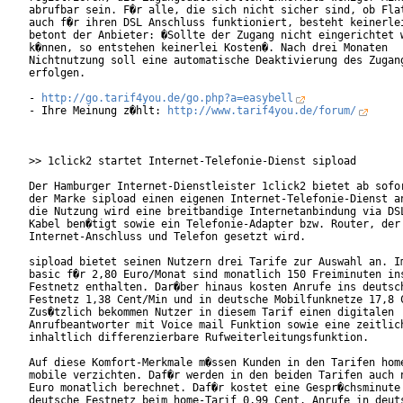
abrufbar sein. F�r alle, die sich nicht sicher sind, ob Flat
auch f�r ihren DSL Anschluss funktioniert, besteht keinerlei
betont der Anbieter: �Sollte der Zugang nicht eingerichtet w
k�nnen, so entstehen keinerlei Kosten�. Nach drei Monaten

Nichtnutzung soll eine automatische Deaktivierung des Zugang
erfolgen.             

- 
http://go.tarif4you.de/go.php?a=easybell
- Ihre Meinung z�hlt: 
http://www.tarif4you.de/forum/
>> 1click2 startet Internet-Telefonie-Dienst sipload

Der Hamburger Internet-Dienstleister 1click2 bietet ab sofor
der Marke sipload einen eigenen Internet-Telefonie-Dienst an
die Nutzung wird eine breitbandige Internetanbindung via DSL
Kabel ben�tigt sowie ein Telefonie-Adapter bzw. Router, der 
Internet-Anschluss und Telefon gesetzt wird.

sipload bietet seinen Nutzern drei Tarife zur Auswahl an. Im
basic f�r 2,80 Euro/Monat sind monatlich 150 Freiminuten ins
Festnetz enthalten. Dar�ber hinaus kosten Anrufe ins deutsch
Festnetz 1,38 Cent/Min und in deutsche Mobilfunknetze 17,8 C
Zus�tzlich bekommen Nutzer in diesem Tarif einen digitalen

Anrufbeantworter mit Voice mail Funktion sowie eine zeitlich
inhaltlich differenzierbare Rufweiterleitungsfunktion.      
Auf diese Komfort-Merkmale m�ssen Kunden in den Tarifen home
mobile verzichten. Daf�r werden in den beiden Tarifen auch n
Euro monatlich berechnet. Daf�r kostet eine Gespr�chsminute 
deutsche Festnetz beim home-Tarif 0,99 Cent. Anrufe in deuts