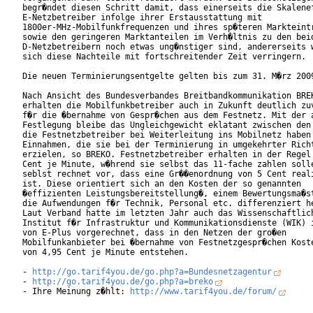
begr�ndet diesen Schritt damit, dass einerseits die Skalenef
E-Netzbetreiber infolge ihrer Erstausstattung mit

1800er-MHz-Mobilfunkfrequenzen und ihres sp�teren Markteintr
sowie den geringeren Marktanteilen im Verh�ltnis zu den beid
D-Netzbetreibern noch etwas ung�nstiger sind, andererseits w
sich diese Nachteile mit fortschreitender Zeit verringern.  
Die neuen Terminierungsentgelte gelten bis zum 31. M�rz 2009
Nach Ansicht des Bundesverbandes Breitbandkommunikation BREK
erhalten die Mobilfunkbetreiber auch in Zukunft deutlich zuv
f�r die �bernahme von Gespr�chen aus dem Festnetz. Mit der a
Festlegung bleibe das Ungleichgewicht eklatant zwischen den 
die Festnetzbetreiber bei Weiterleitung ins Mobilnetz haben 
Einnahmen, die sie bei der Terminierung in umgekehrter Richt
erzielen, so BREKO. Festnetzbetreiber erhalten in der Regel 
Cent je Minute, w�hrend sie selbst das 11-fache zahlen solle
seblst rechnet vor, dass eine Gr��enordnung von 5 Cent reali
ist. Diese orientiert sich an den Kosten der so genannten

�effizienten Leistungsbereitstellung�, einem Bewertungsma�st
die Aufwendungen f�r Technik, Personal etc. differenziert he
Laut Verband hatte im letzten Jahr auch das Wissenschaftlich
Institut f�r Infrastruktur und Kommunikationsdienste (WIK) i
von E-Plus vorgerechnet, dass in den Netzen der gro�en

Mobilfunkanbieter bei �bernahme von Festnetzgespr�chen Koste
von 4,95 Cent je Minute entstehen.                

- 
http://go.tarif4you.de/go.php?a=Bundesnetzagentur
- 
http://go.tarif4you.de/go.php?a=breko
- Ihre Meinung z�hlt: 
http://www.tarif4you.de/forum/