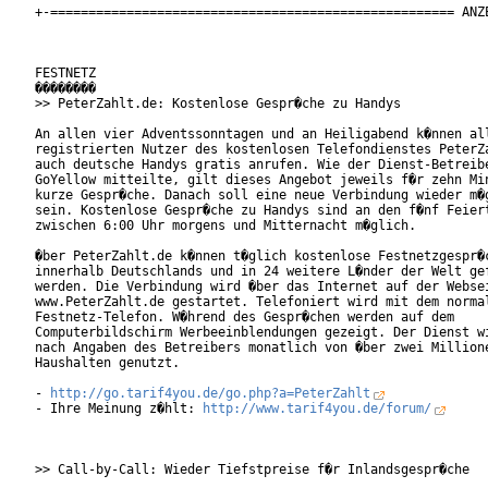
+-===================================================== ANZE
FESTNETZ

��������

>> PeterZahlt.de: Kostenlose Gespr�che zu Handys

An allen vier Adventssonntagen und an Heiligabend k�nnen all
registrierten Nutzer des kostenlosen Telefondienstes PeterZa
auch deutsche Handys gratis anrufen. Wie der Dienst-Betreibe
GoYellow mitteilte, gilt dieses Angebot jeweils f�r zehn Min
kurze Gespr�che. Danach soll eine neue Verbindung wieder m�g
sein. Kostenlose Gespr�che zu Handys sind an den f�nf Feiert
zwischen 6:00 Uhr morgens und Mitternacht m�glich.      

�ber PeterZahlt.de k�nnen t�glich kostenlose Festnetzgespr�c
innerhalb Deutschlands und in 24 weitere L�nder der Welt gef
werden. Die Verbindung wird �ber das Internet auf der Websei
www.PeterZahlt.de gestartet. Telefoniert wird mit dem normal
Festnetz-Telefon. W�hrend des Gespr�chen werden auf dem

Computerbildschirm Werbeeinblendungen gezeigt. Der Dienst wi
nach Angaben des Betreibers monatlich von �ber zwei Millione
Haushalten genutzt.

- 
http://go.tarif4you.de/go.php?a=PeterZahlt
- Ihre Meinung z�hlt: 
http://www.tarif4you.de/forum/
>> Call-by-Call: Wieder Tiefstpreise f�r Inlandsgespr�che
