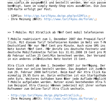
www.simfix.de ausgew�hlt und bestellt werden. Wer ein passen
ben�tigt, kann im simply Handy-Shop eins ausw�hlen. Die Zuse
SIM-Karte erfolgt per Post.      

- SIMfix: 
http://go.tarif4you.de/go.php?p=SIMfix
- Ihre Meinung z�hlt: 
http://www.tarif4you.de/forum/
>> T-Mobile: Mit XtraClick ab f�nf Cent mobil telefonieren

T-Mobile reaktiviert zum 1. Dezember 2007 den Prepaid-Tarif 
Click. Mit diesem Tarif telefonieren Kunden im Netz von T-Mo
Deutschland f�r nur f�nf Cent pro Minute. Auch eine SMS ins 
Netz kostet f�nf Cent. F�r Anrufe ins deutsche Festnetz und 
deutsche Mobilfunknetze fallen bis 31.01.2008 19 Cent pro Mi
Ab Februar sollen 25 Cent/Min berechnet werden. Der Versand 
in ein anderes inl�ndisches Netz kostet 15 Cent. 

Xtra Click steht ab dem 1. Dezember 2007 zur Verf�gung. Der 
kann dann nur online bestelt werden. Das Angebot ist zun�chs
zum 29. Februar 2008 befristet. Beim Kauf der Xtra Click Kar
einmalig 19,95 Euro an. Darin enthalten ist ein Startguthabe
zehn Euro. Weiteres Guthaben kann �ber jede Auflade-M�glichk
T-Mobile aufgeladen werden. Nutzer eines bestehenden Xtra-Ta
zum Beispiel Xtra Classic k�nnen jederzeit mit ihrer vorhand
Rufnummer zum Online-Tarif Xtra Click wechseln.       

- 
http://go.tarif4you.de/go.php?p=XtraClick
- Ihre Meinung z�hlt: 
http://www.tarif4you.de/forum/