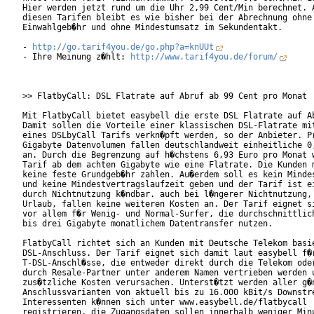
Hier werden jetzt rund um die Uhr 2,99 Cent/Min berechnet. A
diesen Tarifen bleibt es wie bisher bei der Abrechnung ohne

Einwahlgeb�hr und ohne Mindestumsatz im Sekundentakt. 

- 
http://go.tarif4you.de/go.php?a=knUUt
- Ihre Meinung z�hlt: 
http://www.tarif4you.de/forum/
>> FlatbyCall: DSL Flatrate auf Abruf ab 99 Cent pro Monat

Mit FlatbyCall bietet easybell die erste DSL Flatrate auf Ab
Damit sollen die Vorteile einer klassischen DSL-Flatrate mit
eines DSLbyCall Tarifs verkn�pft werden, so der Anbieter. Pr
Gigabyte Datenvolumen fallen deutschlandweit einheitliche 0,
an. Durch die Begrenzung auf h�chstens 6,93 Euro pro Monat w
Tarif ab dem achten Gigabyte wie eine Flatrate. Die Kunden m
keine feste Grundgeb�hr zahlen. Au�erdem soll es kein Mindes
und keine Mindestvertragslaufzeit geben und der Tarif ist ei
durch Nichtnutzung k�ndbar. auch bei l�ngerer Nichtnutzung, 
Urlaub, fallen keine weiteren Kosten an. Der Tarif eignet si
vor allem f�r Wenig- und Normal-Surfer, die durchschnittlich
bis drei Gigabyte monatlichem Datentransfer nutzen.

FlatbyCall richtet sich an Kunden mit Deutsche Telekom basie
DSL-Anschluss. Der Tarif eignet sich damit laut easybell f�r
T-DSL-Anschl�sse, die entweder direkt durch die Telekom oder
durch Resale-Partner unter anderem Namen vertrieben werden u
zus�tzliche Kosten verursachen. Unterst�tzt werden aller g�n
Anschlussvarianten von aktuell bis zu 16.000 kBit/s Downstre
Interessenten k�nnen sich unter www.easybell.de/flatbycall

registrieren, die Zugangsdaten sollen innerhalb weniger Minu