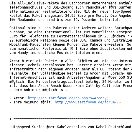
Die All-Inclusive-Pakete des Eschborner Unternehmens enthalt
Telefonanschluss und DSL-Zugang auch Pauschalen f�rs Surfen 
alle nationalen Festnetztelefonate. Mit der neuen Top-Speed-
kostet das Paket insgesamt 34,95 Euro pro Monat. Die Angebot
f�r Neukunden und sind bis zum 19. Dezember befristet.

Optional sind zu den Paketen unter Anderem weitere Sprachpau
buchbar, so eine International-Flat zum monatlichen Festprei
Euro f�r Telefonate zu Festnetzanschl�ssen in 25 L�ndern ? d
22 europ�ische Nationen sowie die USA, Kanada und Australien
Mobilfunk-Pauschalen k�nnen Kunden die Pakete erweitern. So 
zum monatlichen Festpreis ab f�nf Euro ohne Zusatzkosten unb
vom Handy ins deutsche Festnetz telefonieren.      

Arcor bietet die Pakete in allen St�dten an, die das Unterne
eigener Technik erschlossen hat. Derzeit erreicht Arcor mit 
Infrastruktur nach eigenen Angaben mehr als 60 Prozent der d
Haushalte. Der vollst�ndige Wechsel zu Arcor mit Sprach- und
Internet-Anschluss ist nach Anbieter-Angaben in �ber 550 St�
m�glich. Die Mindestvertragslaufzeit betr�gt 24 Monate. zu b
ist, dass bei Arcor-Anschl�ssen kein Call-by-Call oder Prese
andere Anbieter m�glich ist.       

- Arcor: 
http://go.tarif4you.de/go.php?s=Arcor
- Ihre Meinung z�hlt: 
http://www.tarif4you.de/forum/
+-==========================================================
 Highspeed Surfen �ber Kabelanschluss von Kabel Deutschland
