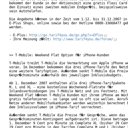
bekommt der Kunde in der Aktionszeit eine gratis Flexi Card 
den Einsatz eines zweiten mobilen Endger�ts, beispielsweise 
sein Autotelefon.

Die Angebote k�nnen in der Zeit vom 1.12. bis 31.12.2007 in 
E-Plus Shops, online sowie bei der Hotline 0800-33668477 geb
werden.  

- E-Plus: 
http://go.tarif4you.de/go.php?s=EPlus
- Ihre Meinung z�hlt: 
http://www.tarif4you.de/forum/
>> T-Mobile: Weekend Flat Option f�r iPhone-Kunden

T-Mobile treibt T-Mobile die Vermarktung von Apple iPhone we
voran. Im Dezember bekommen die drei iPhone-Tarife des Netzb
eine weitere Tarifoption. Au�erdem senkt T-Mobile die Preise
Gespr�chsminute au�erhalb des jeweiligen Inklusivbudgets.

Ab 1. Dezember 2007 enthalten alle drei iPhone-Tarifpakete -
M, L und XL - eine kostenlose Wochenend-Flatrate f�r

Inlandsverbindungen ins T-Mobile Netz und ins Festnetz. Mit 
Weekend Flat k�nnen T-Mobile Kunden mit ihrem iPhone am Woch
gratis telefonieren - so lange und so oft sie wollen. Anrufe
Netze anderer Mobilfunkanbieter werden weiterhin berechnet b
dem Inklusivvolumen im iPhone-Tarif verrechnet.      

Au�erdem senkt T-Mobile die Preise f�r Gespr�che, wenn das

Gespr�chsminuten-Kontingent aufgebraucht ist. Diese betragen
1. Dezember 9 Cent pro Minute im Complete XL (bisher 29 Cent
29 Cent pro Minute in den Tarifen Complete M und L (bisher 3