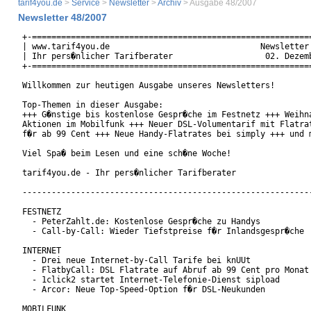
tarif4you.de
>
Service
>
Newsletter
>
Archiv
> Ausgabe 48/2007
Newsletter 48/2007
+-==========================================================
| www.tarif4you.de                               Newsletter 
| Ihr pers�nlicher Tarifberater                   02. Dezemb
+-==========================================================
Willkommen zur heutigen Ausgabe unseres Newsletters!

Top-Themen in dieser Ausgabe:

+++ G�nstige bis kostenlose Gespr�che im Festnetz +++ Weihna
Aktionen im Mobilfunk +++ Neuer DSL-Volumentarif mit Flatrat
f�r ab 99 Cent +++ Neue Handy-Flatrates bei simply +++ und m
Viel Spa� beim Lesen und eine sch�ne Woche!

tarif4you.de - Ihr pers�nlicher Tarifberater

------------------------------------------------------------
FESTNETZ

  - PeterZahlt.de: Kostenlose Gespr�che zu Handys

  - Call-by-Call: Wieder Tiefstpreise f�r Inlandsgespr�che

INTERNET

  - Drei neue Internet-by-Call Tarife bei knUUt

  - FlatbyCall: DSL Flatrate auf Abruf ab 99 Cent pro Monat

  - 1click2 startet Internet-Telefonie-Dienst sipload

  - Arcor: Neue Top-Speed-Option f�r DSL-Neukunden

MOBILFUNK
