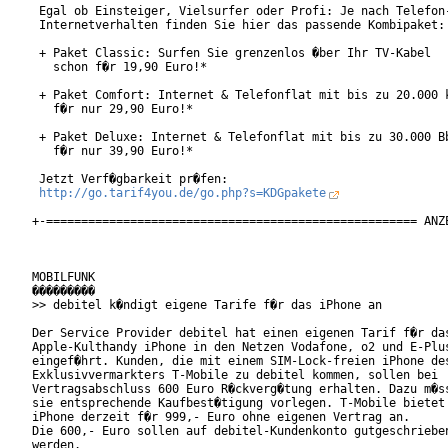
 Egal ob Einsteiger, Vielsurfer oder Profi: Je nach Telefon-
 Internetverhalten finden Sie hier das passende Kombipaket:

 + Paket Classic: Surfen Sie grenzenlos �ber Ihr TV-Kabel

   schon f�r 19,90 Euro!*

 + Paket Comfort: Internet & Telefonflat mit bis zu 20.000 k
   f�r nur 29,90 Euro!*

 + Paket Deluxe: Internet & Telefonflat mit bis zu 30.000 Bb
   f�r nur 39,90 Euro!*

 Jetzt Verf�gbarkeit pr�fen:

http://go.tarif4you.de/go.php?s=KDGpakete
+-===================================================== ANZE
MOBILFUNK

���������

>> debitel k�ndigt eigene Tarife f�r das iPhone an

Der Service Provider debitel hat einen eigenen Tarif f�r das
Apple-Kulthandy iPhone in den Netzen Vodafone, o2 und E-Plus
eingef�hrt. Kunden, die mit einem SIM-Lock-freien iPhone des
Exklusivvermarkters T-Mobile zu debitel kommen, sollen bei

Vertragsabschluss 600 Euro R�ckverg�tung erhalten. Dazu m�ss
sie entsprechende Kaufbest�tigung vorlegen. T-Mobile bietet 
iPhone derzeit f�r 999,- Euro ohne eigenen Vertrag an.

Die 600,- Euro sollen auf debitel-Kundenkonto gutgeschrieben
werden.
