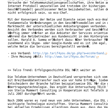
Versuche der Telekommunikationsgesellschaften, ihre Netze au
Internet Protokoll umzustellen und trotzdem ihr bisheriges

Gesch�ftsmodell geschlossener Netze beizubehalten, sollen de
nicht erfolgreich sein, so eco-Chef.         

Mit der Konvergenz der Netze und Dienste seien nach eco-Anal
fundamentale Ver�nderungen in den Gesch�ftsmodellen und in d
Marktmacht der unterschiedlichen Anbietergruppen verbunden. 
Ansicht des Verbandes werden sich Verbraucher und Gesch�ftsk
k�nftig immer st�rker an die Anbieter der Services orientier
w�hrend die Netzbetreiber aus Kundensicht in den Hintergrund
sollen. Harald A. Summa erl�utert dazu: �Der Verbraucher f�h
zunehmend als Skype- oder Google-Kunde und es ist ihm egal, 
welche Netze die Services bereitgestellt werden�.        

- eco Verband: 
http://go.tarif4you.de/go.php?a=ecoVerband
- Ihre Meinung z�hlt: 
http://www.tarif4you.de/forum/
>> Telco Trend: Erfolgsgeschichte DSL h�lt weiter an

Die Telekom-Unternehmen in Deutschland versprechen sich vom 
mit Breitbanddatentransfer nach wie vor hohe Ertr�ge. Sieben
Entscheidern der Branche halten beispielsweise DSL f�r die w
�bertragungstechnologie. Das ergibt die Untersuchung TELCO T
von Steria Mummert Consulting in Kooperation mit TeleTalk im
Juli 2007 durchgef�hrt wurde.     

Noch 2006 waren es rund neun von zehn Unternehmen, die DSL a
wichtigste Technologie einstufften. Steria Mummert Consultin
bei aktuellen Ergebnissen allerdings davon aus, dass das Ver