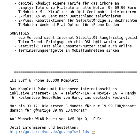
  - debitel k�ndigt eigene Tarife f�r das iPhone an

  - simply: Telefonie-Flatrate in alle Netze f�r 69,90 Euro

  - T-Mobile: Mit XtraClick ab f�nf Cent mobil telefonieren

  - E-Plus: Ab 45 Cent nach Deutschland telefonieren

  - E-Plus: Rabattaktionen f�r Selbstst�ndige zu Weihnachten
  - T-Mobile: Weekend Flat Option f�r iPhone-Kunden

SONSTIGES

  - eco-Verband sieht Internet-Stabilit�t langfristig gesich
  - Telco Trend: Erfolgsgeschichte DSL h�lt weiter an

  - Statistik: Fast alle Computer-Nutzer sind auch online

  - Terminierungsentgelte in Mobilfunknetzen sinken

------------------------------------------------------------
+-==========================================================
1&1 Surf & Phone 16.000 Komplett

Das Komplett-Paket mit Highspeed-Internetanschluss

inklusive Internet-FLAT + Telefon-FLAT + Movie-FLAT + Handy-
f�r kostenlose Gespr�che vom Handy ins deutsche Festnetz

Nur bis 31.12. Die ersten 3 Monate f�r nur 19,99 EUR/Monat*,
danach f�r g�nstige 39,99 EUR/Monat*!

Auf Wunsch: WLAN-Modem von AVM f�r 0,- EUR*!

http://go.tarif4you.de/go.php?s=1u1dsl