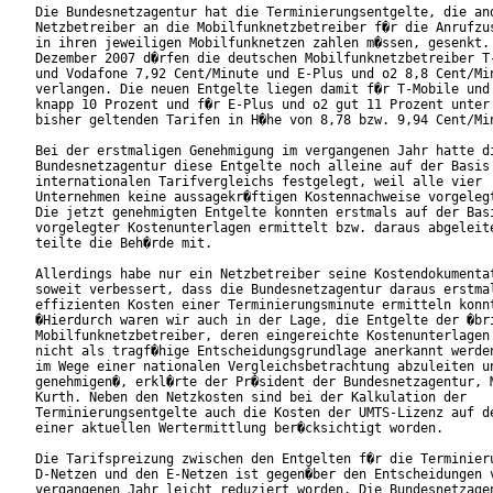
Die Bundesnetzagentur hat die Terminierungsentgelte, die and
Netzbetreiber an die Mobilfunknetzbetreiber f�r die Anrufzus
in ihren jeweiligen Mobilfunknetzen zahlen m�ssen, gesenkt. 
Dezember 2007 d�rfen die deutschen Mobilfunknetzbetreiber T-
und Vodafone 7,92 Cent/Minute und E-Plus und o2 8,8 Cent/Min
verlangen. Die neuen Entgelte liegen damit f�r T-Mobile und 
knapp 10 Prozent und f�r E-Plus und o2 gut 11 Prozent unter 
bisher geltenden Tarifen in H�he von 8,78 bzw. 9,94 Cent/Min
Bei der erstmaligen Genehmigung im vergangenen Jahr hatte di
Bundesnetzagentur diese Entgelte noch alleine auf der Basis 
internationalen Tarifvergleichs festgelegt, weil alle vier

Unternehmen keine aussagekr�ftigen Kostennachweise vorgelegt
Die jetzt genehmigten Entgelte konnten erstmals auf der Basi
vorgelegter Kostenunterlagen ermittelt bzw. daraus abgeleite
teilte die Beh�rde mit.      

Allerdings habe nur ein Netzbetreiber seine Kostendokumentat
soweit verbessert, dass die Bundesnetzagentur daraus erstmal
effizienten Kosten einer Terminierungsminute ermitteln konnt
�Hierdurch waren wir auch in der Lage, die Entgelte der �bri
Mobilfunknetzbetreiber, deren eingereichte Kostenunterlagen 
nicht als tragf�hige Entscheidungsgrundlage anerkannt werden
im Wege einer nationalen Vergleichsbetrachtung abzuleiten un
genehmigen�, erkl�rte der Pr�sident der Bundesnetzagentur, M
Kurth. Neben den Netzkosten sind bei der Kalkulation der

Terminierungsentgelte auch die Kosten der UMTS-Lizenz auf de
einer aktuellen Wertermittlung ber�cksichtigt worden.       
Die Tarifspreizung zwischen den Entgelten f�r die Terminieru
D-Netzen und den E-Netzen ist gegen�ber den Entscheidungen v
vergangenen Jahr leicht reduziert worden. Die Bundesnetzagen