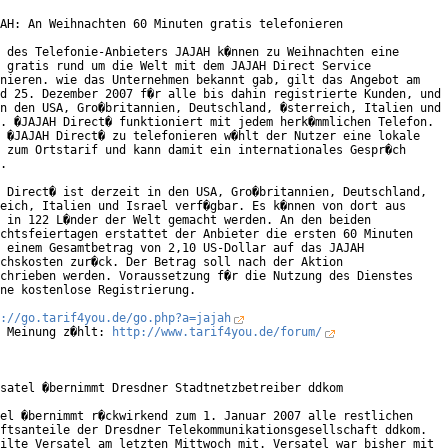
AH: An Weihnachten 60 Minuten gratis telefonieren

 des Telefonie-Anbieters JAJAH k�nnen zu Weihnachten eine

 gratis rund um die Welt mit dem JAJAH Direct Service

nieren. wie das Unternehmen bekannt gab, gilt das Angebot am

d 25. Dezember 2007 f�r alle bis dahin registrierte Kunden, und

n den USA, Gro�britannien, Deutschland, �sterreich, Italien und

. �JAJAH Direct� funktioniert mit jedem herk�mmlichen Telefon.

 �JAJAH Direct� zu telefonieren w�hlt der Nutzer eine lokale

 zum Ortstarif und kann damit ein internationales Gespr�ch

.        

 Direct� ist derzeit in den USA, Gro�britannien, Deutschland,

eich, Italien und Israel verf�gbar. Es k�nnen von dort aus

 in 122 L�nder der Welt gemacht werden. An den beiden

chtsfeiertagen erstattet der Anbieter die ersten 60 Minuten

 einem Gesamtbetrag von 2,10 US-Dollar auf das JAJAH

chskosten zur�ck. Der Betrag soll nach der Aktion

chrieben werden. Voraussetzung f�r die Nutzung des Dienstes

ne kostenlose Registrierung.

://go.tarif4you.de/go.php?a=jajah
 Meinung z�hlt: 
http://www.tarif4you.de/forum/
satel �bernimmt Dresdner Stadtnetzbetreiber ddkom

el �bernimmt r�ckwirkend zum 1. Januar 2007 alle restlichen

ftsanteile der Dresdner Telekommunikationsgesellschaft ddkom.

ilte Versatel am letzten Mittwoch mit. Versatel war bisher mit
