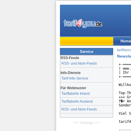
Home
tarif4you
Service
Newsle
RSS-Feeds
RSS- und Atom-Feeds
+-====
| www.
| Ihr 
Info-Dienste
+-====
Tarif-Info-Service
Willko
Für Webmaster
Top-Th
Tariftabelle Inland
+++ Gr
f�r An
Tariftabelle Ausland
Sonder
RSS- und Atom-Feeds
Viel S
tarif4
+++ Anzeige +++
------