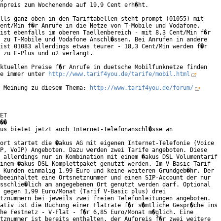
npreis zum Wochenende auf 19,9 Cent erh�ht.

lls ganz oben in den Tariftabellen steht prompt (01055) mit

ent/Min f�r Anrufe in die Netze von T-Mobile und Vodafone.

ist ebenfalls im oberen Taellenbereich - mit 8,3 Cent/Min f�r

 zu T-Mobile und Vodafone Anschl�ssen. Bei Anrufen in andere

ist 01083 allerdings etwas teurer - 18,3 Cent/Min werden f�r

 zu E-Plus und o2 verlangt.

ktuellen Preise f�r Anrufe in duetsche Mobilfunknetze finden

e immer unter 
http://www.tarif4you.de/tarife/mobil.html
 Meinung zu diesem Thema: 
http://www.tarif4you.de/forum/
ET

��

us bietet jetzt auch Internet-Telefonanschl�sse an

ort startet die �akus AG mit eigenen Internet-Telefonie (Voice

P, VoIP) Angeboten. Dazu werden zwei Tarife angeboten. Diese

 allerdings nur in Kombination mit einem �akus DSL Volumentarif

inem �akus DSL Komplettpaket genutzt werden. Im V-Basic-Tarif

 Kunden einmalig 1,99 Euro und keine weiteren Grundgeb�hr. Der

beeinhaltet eine Ortsnetznummer und einen SIP-Account der nur

sschlie�lich am angegebenen Ort genutzt werden darf. Optional

 gegen 1,99 Euro/Monat (Tarif V-Basic plus) drei

tznummern bei jeweils zwei freien Telefonleitungen angeboten.

ativ ist die Buchung einer Flatrate f�r s�mtliche Gespr�che ins

he Festnetz - V-Flat - f�r 6,85 Euro/Monat m�glich. Eine

tznummer ist bereits enthalten, der Aufpreis f�r zwei weitere
