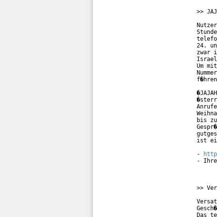
>> JAJ
Nutzer
Stunde
telefo
24. un
zwar i
Israel
Um mit
Nummer
f�hren
�JAJAH
�sterr
Anrufe
Weihna
bis zu
Gespr�
gutges
ist ei
- 
http
- Ihre
>> Ver
Versat
Gesch�
Das te