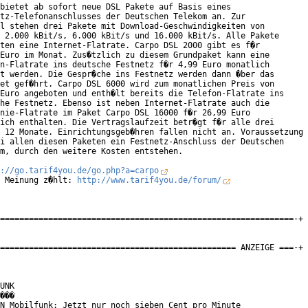
bietet ab sofort neue DSL Pakete auf Basis eines

tz-Telefonanschlusses der Deutschen Telekom an. Zur

l stehen drei Pakete mit Download-Geschwindigkeiten von

 2.000 kBit/s, 6.000 kBit/s und 16.000 kBit/s. Alle Pakete

ten eine Internet-Flatrate. Carpo DSL 2000 gibt es f�r

Euro im Monat. Zus�tzlich zu diesem Grundpaket kann eine

n-Flatrate ins deutsche Festnetz f�r 4,99 Euro monatlich

t werden. Die Gespr�che ins Festnetz werden dann �ber das

et gef�hrt. Carpo DSL 6000 wird zum monatlichen Preis von

Euro angeboten und enth�lt bereits die Telefon-Flatrate ins

he Festnetz. Ebenso ist neben Internet-Flatrate auch die

nie-Flatrate im Paket Carpo DSL 16000 f�r 26,99 Euro

ich enthalten. Die Vertragslaufzeit betr�gt f�r alle drei

 12 Monate. Einrichtungsgeb�hren fallen nicht an. Voraussetzung

i allen diesen Paketen ein Festnetz-Anschluss der Deutschen

m, durch den weitere Kosten entstehen.

://go.tarif4you.de/go.php?a=carpo
 Meinung z�hlt: 
http://www.tarif4you.de/forum/
=============================================================-+

================================================= ANZEIGE ===-+

UNK

���

N Mobilfunk: Jetzt nur noch sieben Cent pro Minute
