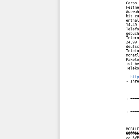
Carpo 
Festne
Auswah
bis zu
enthal
14,49 
Telefo
gebuch
Intern
24,99 
deutsc
Telefo
monatl
Pakete
ist be
Teleko
- 
http
- Ihre
+-====
+-====
MOBILF
������
>> SVE