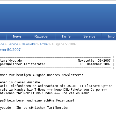
News
Ratgeber
Tarife
Service
Imp
.de
>
Service
>
Newsletter
>
Archiv
> Ausgabe 50/2007
tter 50/2007
=============================================================-+

tarif4you.de                               Newsletter 50/2007 |

pers�nlicher Tarifberater                   16. Dezember 2007 |

=============================================================-+

mmen zur heutigen Ausgabe unseres Newsletters!

emen in dieser Ausgabe:

atis Telefonieren an Weihnachten mit JAJAH +++ Flatrate-Option

rufe zu Handys bie T-Home +++ Neue DSL-Pakete von Carpo +++

atkionen f�r Mobilfunk-Kunden +++ und vieles mehr...

pa� beim Lesen und eine sch�ne Feiertage!

you.de - Ihr pers�nlicher Tarifberater

---------------------------------------------------------------
