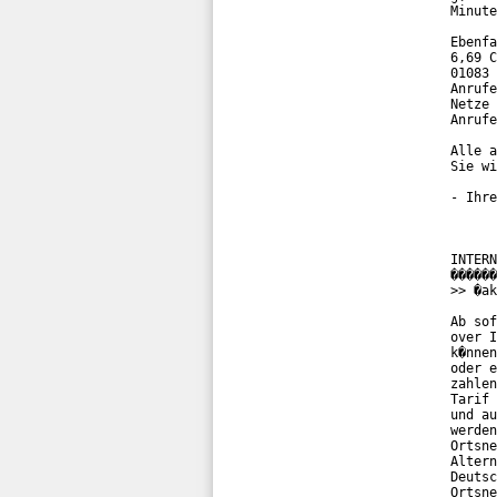
Minute
Ebenfa
6,69 C
01083 
Anrufe
Netze 
Anrufe
Alle a
Sie wi
- Ihre
INTERN
������
>> �ak
Ab sof
over I
k�nnen
oder e
zahlen
Tarif 
und au
werden
Ortsne
Altern
Deutsc
Ortsne