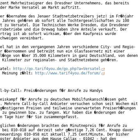
zent Mehrheitseigner des Dresdner Unternehmens, das bereits

der Marke Versatel am Markt auftritt.

er �bernahme des Jenaer Stadtnetzbetreibers jetz! im Fr�hjahr

 Jahres geh�ren ab sofort alle Tochtergesellschaften zu 100

t zu Versatel. Die Technischen Werke Dresden, die Dresdener

rsbetriebe und die Drewag haben ihre Anteile verkauft. Der

rtrag ist ab sofort wirksam, �ber den Kaufpreis wurde

chweigen vereinbart.     

el hat in den vergangenen Jahren verschiedene City- und Regio-

r �bernommen und betreibt nun ein Glasfasernetz mit einer

l�nge von �ber 35.000 Kilometern in ganz Deutschland, von denen

 Kilometer zur regionalen- und Stadtnetzebene geh�ren.  

atel: 
http://go.tarif4you.de/go.php?a=Versatel
 Meinung z�hlt: 
http://www.tarif4you.de/forum/
l-by-Call: Preis�nderungen f�r Anrufe zu Handys

eiskampf f�r Anrufe zu deutschen Mobilfunkanschl�ssen geht

. Mehrere Call-by-Call Anbieter versuchen schon seit Wochen mit

g�nstigeren Preisen und teilweise unerwarteten Preiserh�hungen

 zu gewinnen bzw. zu fangen. Wir haben die �nderungen der

n Tage hier f�r Sie zusammengefasst.

glichen �nderungen brachten den Minutnepreis f�r Anrufe zu

 bei 010-018 auf derzeit sehr g�nstige 7,26 Cent. Knapp davor

neuerdings 010-058 mit aktuell 7,25 Cent/Minute. Der bisher

gster Anbieter aus dem Hause Callax - 01042 - hat den
