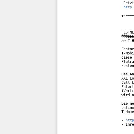
 Jetzt
http:
+-====
FESTNE
������
>> T-H
Festne
T-Mobi
diese 
Flatra
kosten
Das An
XXL Lo
Call &
Entert
(Vertr
wird n
Die ne
online
T-Home
- 
http
- Ihre