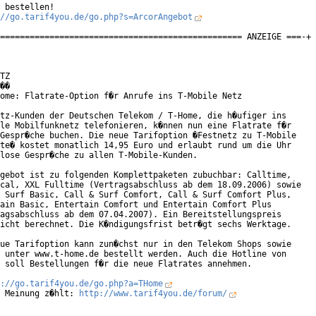
 bestellen!

//go.tarif4you.de/go.php?s=ArcorAngebot
================================================= ANZEIGE ===-+

TZ

��

ome: Flatrate-Option f�r Anrufe ins T-Mobile Netz

tz-Kunden der Deutschen Telekom / T-Home, die h�ufiger ins

le Mobilfunknetz telefonieren, k�nnen nun eine Flatrate f�r

Gespr�che buchen. Die neue Tarifoption �Festnetz zu T-Mobile

te� kostet monatlich 14,95 Euro und erlaubt rund um die Uhr

lose Gespr�che zu allen T-Mobile-Kunden.

gebot ist zu folgenden Komplettpaketen zubuchbar: Calltime,

cal, XXL Fulltime (Vertragsabschluss ab dem 18.09.2006) sowie

 Surf Basic, Call & Surf Comfort, Call & Surf Comfort Plus,

ain Basic, Entertain Comfort und Entertain Comfort Plus

agsabschluss ab dem 07.04.2007). Ein Bereitstellungspreis

icht berechnet. Die K�ndigungsfrist betr�gt sechs Werktage.

ue Tarifoption kann zun�chst nur in den Telekom Shops sowie

 unter www.t-home.de bestellt werden. Auch die Hotline von

 soll Bestellungen f�r die neue Flatrates annehmen.

://go.tarif4you.de/go.php?a=THome
 Meinung z�hlt: 
http://www.tarif4you.de/forum/