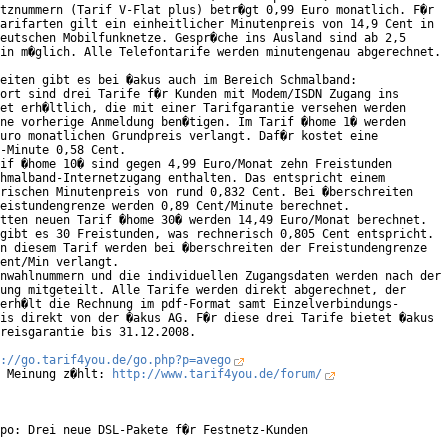
tznummern (Tarif V-Flat plus) betr�gt 0,99 Euro monatlich. F�r

arifarten gilt ein einheitlicher Minutenpreis von 14,9 Cent in

eutschen Mobilfunknetze. Gespr�che ins Ausland sind ab 2,5

in m�glich. Alle Telefontarife werden minutengenau abgerechnet. 
eiten gibt es bei �akus auch im Bereich Schmalband:

ort sind drei Tarife f�r Kunden mit Modem/ISDN Zugang ins

et erh�ltlich, die mit einer Tarifgarantie versehen werden

ne vorherige Anmeldung ben�tigen. Im Tarif �home 1� werden

uro monatlichen Grundpreis verlangt. Daf�r kostet eine

-Minute 0,58 Cent.

if �home 10� sind gegen 4,99 Euro/Monat zehn Freistunden

hmalband-Internetzugang enthalten. Das entspricht einem

rischen Minutenpreis von rund 0,832 Cent. Bei �berschreiten

eistundengrenze werden 0,89 Cent/Minute berechnet.

tten neuen Tarif �home 30� werden 14,49 Euro/Monat berechnet.

gibt es 30 Freistunden, was rechnerisch 0,805 Cent entspricht.

n diesem Tarif werden bei �berschreiten der Freistundengrenze

ent/Min verlangt.

nwahlnummern und die individuellen Zugangsdaten werden nach der

ung mitgeteilt. Alle Tarife werden direkt abgerechnet, der

erh�lt die Rechnung im pdf-Format samt Einzelverbindungs-

is direkt von der �akus AG. F�r diese drei Tarife bietet �akus

reisgarantie bis 31.12.2008. 

://go.tarif4you.de/go.php?p=avego
 Meinung z�hlt: 
http://www.tarif4you.de/forum/
po: Drei neue DSL-Pakete f�r Festnetz-Kunden
