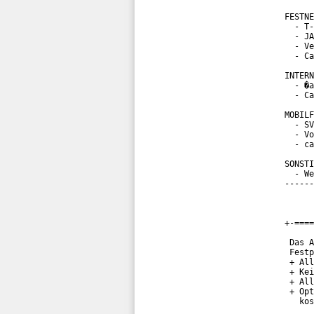
FESTNE
  - T-
  - JA
  - Ve
  - Ca
INTERN
  - �a
  - Ca
MOBILF
  - SV
  - Vo
  - ca
SONSTI
  - We
------
+-====
 Das A
 Festp
 + All
 + Kei
 + All
 + Opt
   kos