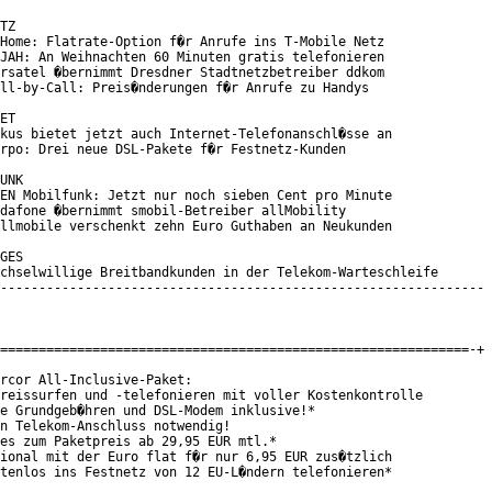
TZ

Home: Flatrate-Option f�r Anrufe ins T-Mobile Netz

JAH: An Weihnachten 60 Minuten gratis telefonieren

rsatel �bernimmt Dresdner Stadtnetzbetreiber ddkom

ll-by-Call: Preis�nderungen f�r Anrufe zu Handys

ET

kus bietet jetzt auch Internet-Telefonanschl�sse an

rpo: Drei neue DSL-Pakete f�r Festnetz-Kunden

UNK

EN Mobilfunk: Jetzt nur noch sieben Cent pro Minute

dafone �bernimmt smobil-Betreiber allMobility

llmobile verschenkt zehn Euro Guthaben an Neukunden

GES

chselwillige Breitbandkunden in der Telekom-Warteschleife

---------------------------------------------------------------

=============================================================-+

rcor All-Inclusive-Paket:

reissurfen und -telefonieren mit voller Kostenkontrolle

e Grundgeb�hren und DSL-Modem inklusive!*

n Telekom-Anschluss notwendig!

es zum Paketpreis ab 29,95 EUR mtl.*

ional mit der Euro flat f�r nur 6,95 EUR zus�tzlich

tenlos ins Festnetz von 12 EU-L�ndern telefonieren*
