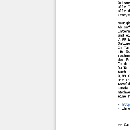
Ortsne
alle T
alle d
Cent/M
Neuigk
Ab sof
Intern
und ei
7,99 E
Online
Im Tar
f�r Sc
rechne
der Fr
Im dri
Daf�r 
Auch i
0,89 C
Die Ei
Anmeld
Kunde 
nachwe
eine P
- 
http
- Ihre
>> Car