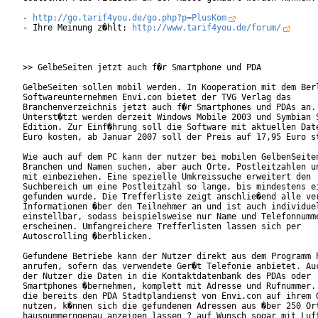
- 
http://go.tarif4you.de/go.php?p=PlusKom
- Ihre Meinung z�hlt: 
http://www.tarif4you.de/forum/
>> GelbeSeiten jetzt auch f�r Smartphone und PDA

GelbeSeiten sollen mobil werden. In Kooperation mit dem Berl
Softwareunternehmen Envi.con bietet der TVG Verlag das

Branchenverzeichnis jetzt auch f�r Smartphones und PDAs an.

Unterst�tzt werden derzeit Windows Mobile 2003 und Symbian S
Edition. Zur Einf�hrung soll die Software mit aktuellen Date
Euro kosten, ab Januar 2007 soll der Preis auf 17,95 Euro st
Wie auch auf dem PC kann der nutzer bei mobilen GelbenSeiten
Branchen und Namen suchen, aber auch Orte, Postleitzahlen un
mit einbeziehen. Eine spezielle Umkreissuche erweitert den

Suchbereich um eine Postleitzahl so lange, bis mindestens ei
gefunden wurde. Die Trefferliste zeigt anschlie�end alle ver
Informationen �ber den Teilnehmer an und ist auch individuel
einstellbar, sodass beispielsweise nur Name und Telefonnumme
erscheinen. Umfangreichere Trefferlisten lassen sich per

Autoscrolling �berblicken.        

Gefundene Betriebe kann der Nutzer direkt aus dem Programm h
anrufen, sofern das verwendete Ger�t Telefonie anbietet. Auc
der Nutzer die Daten in die Kontaktdatenbank des PDAs oder

Smartphones �bernehmen, komplett mit Adresse und Rufnummer. 
die bereits den PDA Stadtplandienst von Envi.con auf ihrem G
nutzen, k�nnen sich die gefundenen Adressen aus �ber 250 Ort
hausnummerngenau anzeigen lassen ? auf Wunsch sogar mit Luft