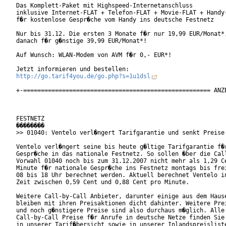
Das Komplett-Paket mit Highspeed-Internetanschluss

inklusive Internet-FLAT + Telefon-FLAT + Movie-FLAT + Handy-
f�r kostenlose Gespr�che vom Handy ins deutsche Festnetz

Nur bis 31.12. Die ersten 3 Monate f�r nur 19,99 EUR/Monat*,
danach f�r g�nstige 39,99 EUR/Monat*!

Auf Wunsch: WLAN-Modem von AVM f�r 0,- EUR*!

http://go.tarif4you.de/go.php?s=1u1dsl
+-===================================================== ANZE
FESTNETZ

��������

>> 01040: Ventelo verl�ngert Tarifgarantie und senkt Preise

Ventelo verl�ngert seine bis heute g�ltige Tarifgarantie f�r
Gespr�che in das nationale Festnetz. So sollen �ber die Call
Vorwahl 01040 noch bis zum 31.12.2007 nicht mehr als 1,29 Ce
Minute f�r nationale Gespr�che ins Festnetz montags bis frei
08 bis 18 Uhr berechnet werden. Aktuell berechnet Ventelo in
Zeit zwischen 0,59 Cent und 0,88 Cent pro Minute.     

Weitere Call-by-Call Anbieter, darunter einige aus dem Hause
bleiben mit ihren Preisaktionen dicht dahinter. Weitere Prei
und noch g�nstigere Preise sind also durchaus m�glich. Alle 
Call-by-Call Preise f�r Anrufe in deutsche Netze finden Sie 
in unserer Tarif�bersicht sowie in unserer Inlandspreisliste