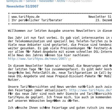
tarif4you.de
>
Service
>
Newsletter
>
Archiv
> Ausgabe 51/2007
Newsletter 51/2007
+-==========================================================
| www.tarif4you.de                            Newsletter 51-
| Ihr pers�nlicher Tarifberater                   23. Dezemb
+-==========================================================
Willkommen zur letzten Ausgabe unseres Newsletters in diesem
Das Jahr ist nun fast vorbei. Es gab viel interessantes in d
der Telekommunikation und speziell bei Telefon-Tarifen zu be
Viele neue Anbieter sind gestartet, die Preise sind tendenzi
weiter gesunken. Es gab viele Preissenkungen f�r Festnetz-As
vor allem f�r Paket-Angebote mit einem schnellen DSL-Interne
http://www.tarif4you.de/news/2007/
In diesem Newsletter haben wir nochmal die Neuerungen und �n
der letzten Tage f�r Sie zusammengefasst. Es gibt mehr koste
Gespr�che bei PeterZahlt.de, neue Tarifgarantien im Call-by-
neue DSL-Angebote und neue Prepaid-Discount-Pakete f�r Mobil
Nutzer.

Unsere Tarif�bersichten und News werden nat�rlich auch zwisc
den Feiertagen immer aktualisiert: 
http://www.tarif4you.de/
F�r das neue Jahr sind noch mehr Dienste und Tarif�bersichte
tarif4you.de geplant. Ich freue mich, Sie auch im kommenden 
auf unseren Webseiten begr��en zu d�rfen.

Ich w�nsche Ihnen sch�ne Feiertage und guten rutsch ins neue