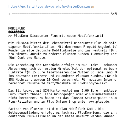
http://go.tarif4you.de/go.php?p=UnitedDomains
+-===================================================== ANZE
MOBILFUNK

���������

>> PlusKom: Discounter Plus mit neuem Mobilfunktarif

Mit PlusKom bietet der Lebensmittel-Discounter Plus ab sofor
eigenen Mobilfunktarif an. Mit dem neuen Prepaid-Angebot tel
Kunden in alle deutsche Moblfunknetze und ins Festnetz f�r 1
pro Minute. Anrufe zu anderen PlusKom-Kunden (Community-Tari
f�nf Cent pro Minute.    

Die Abrechnung der Gespr�che erfolgt im 60/1 Takt - sekunden
Abrechnung nach der ersten Minute. Mit der optional zu buche
Flatrate f�r 15 Euro telefonieren die Nutzer 30 Tage lang f�
ins deutsche Festnetz und zu anderen PlusKom-Kunden. F�r ein
SMS-Nachricht werden 10 Cent berechnet. F�r mobilen Internet
berechnet PlusKom 24 Cent/Megabyte im 10-Kilobyte-Takt.     
Das Startpaket mit SIM-Karte kostet nur 5,99 Euro - inklusiv
Euro Startguthaben. Eine Grundgeb�hr oder ein Mindestumsatz 
nicht berechnet. Zu haben ist das PlusKom-Starterpaket in de
Plus-Filialen und im Plus Online Shop unter www.plus.de.   

Partner von PlusKom ist die blau Mobilfunk GmbH. Die

Guthabenaufladung erfolgt einfach mit PlusKom-Bons, die in a
deutschen Plus-Filialen an der Kasse gekauft werden k�nnen.
