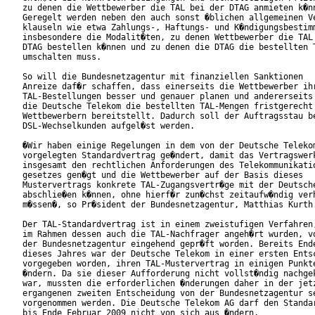
zu denen die Wettbewerber die TAL bei der DTAG anmieten k�nn
Geregelt werden neben den auch sonst �blichen allgemeinen Ve
klauseln wie etwa Zahlungs-, Haftungs- und K�ndigungsbestimm
insbesondere die Modalit�ten, zu denen Wettbewerber die TAL 
DTAG bestellen k�nnen und zu denen die DTAG die bestellten T
umschalten muss. 

So will die Bundesnetzagentur mit finanziellen Sanktionen

Anreize daf�r schaffen, dass einerseits die Wettbewerber ihr
TAL-Bestellungen besser und genauer planen und andererseits

die Deutsche Telekom die bestellten TAL-Mengen fristgerecht 
Wettbewerbern bereitstellt. Dadurch soll der Auftragsstau be
DSL-Wechselkunden aufgel�st werden.     

�Wir haben einige Regelungen in dem von der Deutsche Telekom
vorgelegten Standardvertrag ge�ndert, damit das Vertragswerk
insgesamt den rechtlichen Anforderungen des Telekommunikatio
gesetzes gen�gt und die Wettbewerber auf der Basis dieses

Mustervertrags konkrete TAL-Zugangsvertr�ge mit der Deutsche
abschlie�en k�nnen, ohne hierf�r zun�chst zeitaufw�ndig verh
m�ssen�, so Pr�sident der Bundesnetzagentur, Matthias Kurth.
Der TAL-Standardvertrag ist in einem zweistufigen Verfahren,
im Rahmen dessen auch die TAL-Nachfrager angeh�rt wurden, vo
der Bundesnetzagentur eingehend gepr�ft worden. Bereits Ende
dieses Jahres war der Deutsche Telekom in einer ersten Entsc
vorgegeben worden, ihren TAL-Mustervertrag in einigen Punkte
�ndern. Da sie dieser Aufforderung nicht vollst�ndig nachgek
war, mussten die erforderlichen �nderungen daher in der jetz
ergangenen zweiten Entscheidung von der Bundesnetzagentur se
vorgenommen werden. Die Deutsche Telekom AG darf den Standar
bis Ende Februar 2009 nicht von sich aus �ndern.         
