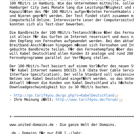
100 MBit/s in Hamburg. Wie das Unternehmen mitteilte, sollen
Hamburger City zwei Monate lang die Leistungsf�higkeit und d
Kapazit�ten des f�r 100 MBit/s aufger�steten Fernsehkabels a
und Nieren gepr�ft werden. Der Test findet statt zusammen mi
Computerbild Online. Interessierte Leser der Computerzeitsch
konnten sich als Test-User bewerben.      

Die Bandbreite der 100 MBit/s-Testanschl�sse �ber das Fernse
ist allein f�r das Surfen im Internet reserviert und muss ni
den Empfang von Fernsehen aufgewendet werden. Bei den aktuel
Breitband-Anschl�ssen hingegen m�ssen sich Fernsehen und Int
gebuchte Bandbreite teilen. F�r den Fernsehempfang �ber das 
will Kabel Deutschland allen Kunden 33 analoge und rund 200 
Fernsehprogramme parallel zur Verf�gung stellen.

Der 100-Mbit/s-Test basiert auf einem Vorl�ufer des neuen St
f�r Kabel Internet namens DOCSIS 3.0 (Data Over Cable Servic
Interface Specification). Der volle Standard soll sukzessive
Netzen von Kabel Deutschland eingef�hrt werden, so das Unter
Aktuell k�nnen die Kunden von Kabel Deutschland als h�chste

Downloadgeschwindigkeit bis zu 30 MBit/s buchen.

- 
http://go.tarif4you.de/go.php?s=KabelDeutschland
- Ihre Meinung z�hlt: 
http://www.tarif4you.de/forum/
+-==========================================================
www.united-domains.de - Die ganze Welt der Domains.

.de - Domains f�r nur EUR 1,-/Jahr.
