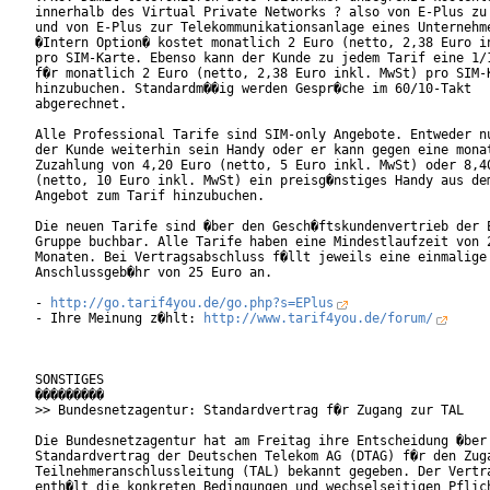
innerhalb des Virtual Private Networks ? also von E-Plus zu 
und von E-Plus zur Telekommunikationsanlage eines Unternehme
�Intern Option� kostet monatlich 2 Euro (netto, 2,38 Euro in
pro SIM-Karte. Ebenso kann der Kunde zu jedem Tarif eine 1/1
f�r monatlich 2 Euro (netto, 2,38 Euro inkl. MwSt) pro SIM-K
hinzubuchen. Standardm��ig werden Gespr�che im 60/10-Takt

abgerechnet.         

Alle Professional Tarife sind SIM-only Angebote. Entweder nu
der Kunde weiterhin sein Handy oder er kann gegen eine monat
Zuzahlung von 4,20 Euro (netto, 5 Euro inkl. MwSt) oder 8,40
(netto, 10 Euro inkl. MwSt) ein preisg�nstiges Handy aus dem
Angebot zum Tarif hinzubuchen.    

Die neuen Tarife sind �ber den Gesch�ftskundenvertrieb der E
Gruppe buchbar. Alle Tarife haben eine Mindestlaufzeit von 2
Monaten. Bei Vertragsabschluss f�llt jeweils eine einmalige

Anschlussgeb�hr von 25 Euro an.   

- 
http://go.tarif4you.de/go.php?s=EPlus
- Ihre Meinung z�hlt: 
http://www.tarif4you.de/forum/
SONSTIGES

���������

>> Bundesnetzagentur: Standardvertrag f�r Zugang zur TAL

Die Bundesnetzagentur hat am Freitag ihre Entscheidung �ber 
Standardvertrag der Deutschen Telekom AG (DTAG) f�r den Zuga
Teilnehmeranschlussleitung (TAL) bekannt gegeben. Der Vertra
enth�lt die konkreten Bedingungen und wechselseitigen Pflich