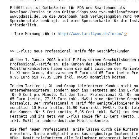
Erh�ltlich ist GelbeSeiten f�r PDA und Smartphone als

Download-Version in den Online-Shops www.tvg-mobilesoftware.
www.pdassi.de. Da die Datenbank nach Verlagsangaben rund 440
Speicherplatz ben�tigt, ist eine Speicherkarte f�r die Insta
erforderlich.    

- Ihre Meinung z�hlt: 
http://www.tarif4you.de/forum/
>> E-Plus: Neue Professional Tarife f�r Gesch�ftskunden

Ab dem 1. Januar 2008 bietet E-Plus seinen Gesch�ftskunden n
Professional-Tarife an. Die Kunden des D�sseldorfer

Mobilfunkanbieters haben dann die Wahl zwischen den Variante
L, XL und Group, die zwischen 5 Euro und 65 Euro (netto-Prei
9,95 Euro bis 77,35 Euro inkl. MwSt) monatlich kosten.

In den Tarifen L, XL und Group telefonieren Kunden nicht nur
unternehmensintern, sondern auch ins Festnetz und ins E-Plus
f�r 0 Cent pro Minute. Mit dem Tarif Professional XL f�r mon
65 Euro (netto, 77,35 Euro inkl. MwSt) sind s�mtliche Gespr�
kostenlos. Der Professional M Tarif f�r Wenigtelefonierer ko
monatlich 10 Euro (netto, 11,90 Euro inkl. MwSt). Daf�r tele
die Kunden f�r 5 Cent (netto, 5,95 Cent inkl. MwSt) ins deut
Festnetz und ins Netz von E-Plus sowie f�r 15 Cent (netto, 1
inkl. MwSt) in andere deutsche Mobilfunknetze.        

Die f�nf neuen Professional Tarife lassen durch die �Intern 
erweitern. Diese erm�glicht eine kosteng�nstige Implementier
VPNs. Damit telefonieren alle Teilnehmer unbegrenzt kostenlo