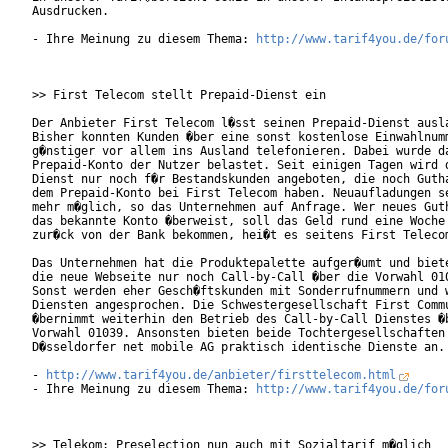
Ausdrucken.     

- Ihre Meinung zu diesem Thema: 
http://www.tarif4you.de/for
>> First Telecom stellt Prepaid-Dienst ein

Der Anbieter First Telecom l�sst seinen Prepaid-Dienst ausla
Bisher konnten Kunden �ber eine sonst kostenlose Einwahlnumm
g�nstiger vor allem ins Ausland telefonieren. Dabei wurde da
Prepaid-Konto der Nutzer belastet. Seit einigen Tagen wird d
Dienst nur noch f�r Bestandskunden angeboten, die noch Gutha
dem Prepaid-Konto bei First Telecom haben. Neuaufladungen se
mehr m�glich, so das Unternehmen auf Anfrage. Wer neues Guth
das bekannte Konto �berweist, soll das Geld rund eine Woche 
zur�ck von der Bank bekommen, hei�t es seitens First Telecom
Das Unternehmen hat die Produktepalette aufger�umt und biete
die neue Webseite nur noch Call-by-Call �ber die Vorwahl 010
Sonst werden eher Gesch�ftskunden mit Sonderrufnummern und w
Diensten angesprochen. Die Schwestergesellschaft First Commu
�bernimmt weiterhin den Betrieb des Call-by-Call Dienstes �b
Vorwahl 01039. Ansonsten bieten beide Tochtergesellschaften 
D�sseldorfer net mobile AG praktisch identische Dienste an. 
- 
http://www.tarif4you.de/anbieter/firsttelecom.html
- Ihre Meinung zu diesem Thema: 
http://www.tarif4you.de/for
>> Telekom: Preselection nun auch mit Sozialtarif m�glich
