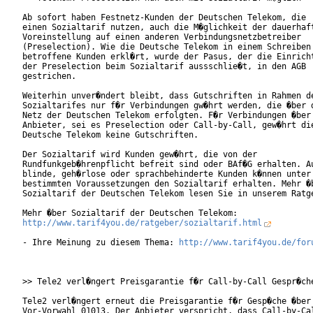
Ab sofort haben Festnetz-Kunden der Deutschen Telekom, die

einen Sozialtarif nutzen, auch die M�glichkeit der dauerhaft
Voreinstellung auf einen anderen Verbindungsnetzbetreiber

(Preselection). Wie die Deutsche Telekom in einem Schreiben 
betroffene Kunden erkl�rt, wurde der Pasus, der die Einricht
der Preselection beim Sozialtarif aussschlie�t, in den AGB

gestrichen.

Weiterhin unver�ndert bleibt, dass Gutschriften in Rahmen de
Sozialtarifes nur f�r Verbindungen gw�hrt werden, die �ber d
Netz der Deutschen Telekom erfolgten. F�r Verbindungen �ber 
Anbieter, sei es Preselection oder Call-by-Call, gew�hrt die
Deutsche Telekom keine Gutschriften.

Der Sozialtarif wird Kunden gew�hrt, die von der

Rundfunkgeb�hrenpflicht befreit sind oder BAf�G erhalten. Au
blinde, geh�rlose oder sprachbehinderte Kunden k�nnen unter

bestimmten Voraussetzungen den Sozialtarif erhalten. Mehr �b
Sozialtarif der Deutschen Telekom lesen Sie in unserem Ratge
http://www.tarif4you.de/ratgeber/sozialtarif.html
- Ihre Meinung zu diesem Thema: 
http://www.tarif4you.de/for
>> Tele2 verl�ngert Preisgarantie f�r Call-by-Call Gespr�che
Tele2 verl�ngert erneut die Preisgarantie f�r Gesp�che �ber 
Vor-Vorwahl 01013. Der Anbieter verspricht, dass Call-by-Cal