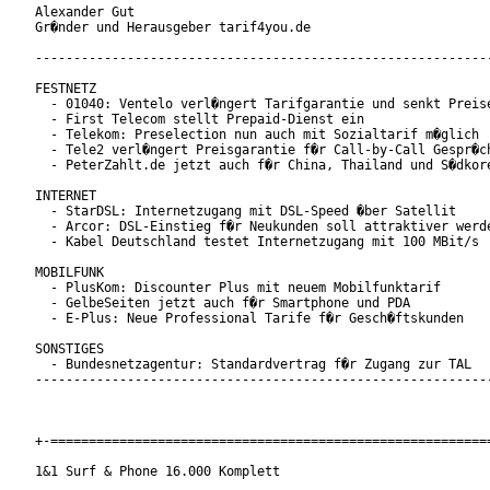
Alexander Gut

Gr�nder und Herausgeber tarif4you.de

------------------------------------------------------------
FESTNETZ

  - 01040: Ventelo verl�ngert Tarifgarantie und senkt Preise
  - First Telecom stellt Prepaid-Dienst ein

  - Telekom: Preselection nun auch mit Sozialtarif m�glich

  - Tele2 verl�ngert Preisgarantie f�r Call-by-Call Gespr�ch
  - PeterZahlt.de jetzt auch f�r China, Thailand und S�dkore
INTERNET

  - StarDSL: Internetzugang mit DSL-Speed �ber Satellit

  - Arcor: DSL-Einstieg f�r Neukunden soll attraktiver werde
  - Kabel Deutschland testet Internetzugang mit 100 MBit/s

MOBILFUNK

  - PlusKom: Discounter Plus mit neuem Mobilfunktarif

  - GelbeSeiten jetzt auch f�r Smartphone und PDA

  - E-Plus: Neue Professional Tarife f�r Gesch�ftskunden

SONSTIGES

  - Bundesnetzagentur: Standardvertrag f�r Zugang zur TAL

------------------------------------------------------------
+-==========================================================
1&1 Surf & Phone 16.000 Komplett
