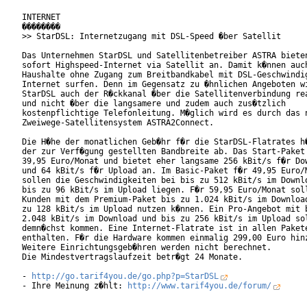
INTERNET

��������

>> StarDSL: Internetzugang mit DSL-Speed �ber Satellit

Das Unternehmen StarDSL und Satellitenbetreiber ASTRA bieten
sofort Highspeed-Internet via Satellit an. Damit k�nnen auch
Haushalte ohne Zugang zum Breitbandkabel mit DSL-Geschwindig
Internet surfen. Denn im Gegensatz zu �hnlichen Angeboten wi
StarDSL auch der R�ckkanal �ber die Satellitenverbindung rea
und nicht �ber die langsamere und zudem auch zus�tzlich

kostenpflichtige Telefonleitung. M�glich wird es durch das n
Zweiwege-Satellitensystem ASTRA2Connect.       

Die H�he der monatlichen Geb�hr f�r die StarDSL-Flatrates h�
der zur Verf�gung gestellten Bandbreite ab. Das Start-Paket 
39,95 Euro/Monat und bietet eher langsame 256 kBit/s f�r Dow
und 64 kBit/s f�r Upload an. Im Basic-Paket f�r 49,95 Euro/M
sollen die Geschwindigkeiten bei bis zu 512 kBit/s im Downlo
bis zu 96 kBit/s im Upload liegen. F�r 59,95 Euro/Monat soll
Kunden mit dem Premium-Paket bis zu 1.024 kBit/s im Download
zu 128 kBit/s im Upload nutzen k�nnen. Ein Pro-Angebot mit b
2.048 kBit/s im Download und bis zu 256 kBit/s im Upload sol
demn�chst kommen. Eine Internet-Flatrate ist in allen Pakete
enthalten. F�r die Hardware kommen einmalig 299,00 Euro hinz
Weitere Einrichtungsgeb�hren werden nicht berechnet.

Die Mindestvertragslaufzeit betr�gt 24 Monate.

- 
http://go.tarif4you.de/go.php?p=StarDSL
- Ihre Meinung z�hlt: 
http://www.tarif4you.de/forum/