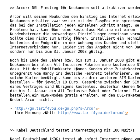
>> Arcor: DSL-Einstieg f�r Neukunden soll attraktiver werden
Arcor will seinen Neukunden den Einstieg ins Internet erleic
Neukunden erhalten zwar weiter mit der EasyBox ein sprechend
das bei der Installation jeden einzelnen Schritt ansagt. Wer
Probleme hat, kann �ber eine kostenlose Hotline mit einem

Kundenbetreuer die notwendigen Einstellungen gemeinsam vorne
Sollte dies nicht zum Erfolg f�hren, installiert ein Technik
kostenlos die Endger�te in der Wohnung des Kunden und stellt
Internetverbindung her. Leider ist das Angebot nicht von Dau
sondern nur bis zum 31. Januar 2008 g�ltig.        

Noch bis Ende des Jahres bzw. bis zum 1. Januar 2008 gibt es
Neukunden bei allen All-Inclusive-Paketen eine kostenlose SI
dazu. Mit der Mobilfunkkarte k�nnen Kunden ohne Zusatzkosten
unbegrenzt vom Handy ins deutsche Festnetz telefonieren. Wer
solche Karten ben�tigt, kann bis zu drei weiteren SIM-Karten
bestellen - f�r jeweils 10 Euro. Gespr�che zwischen den SIM-
eines Vertrages sind �brigens kostenlos. Weiterhin k�nnen Ne
die bis 1. Januar ein All-Inclusive-Paket oder Internet-Flat
bestellen,ein WLAN-Modem gratis erhalten. An den DSL-Paketen
�ndert Arcor nichts.         

- 
http://go.tarif4you.de/go.php?s=Arcor
- Ihre Meinung z�hlt: 
http://www.tarif4you.de/forum/
>> Kabel Deutschland testet Internetzugang mit 100 MBit/s

Kabel Deutschland (KDG) testet ab sofort Internetzug�nge von