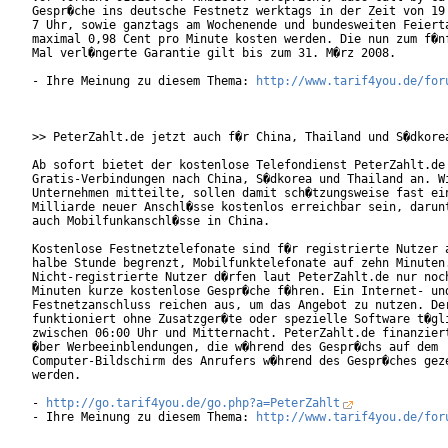
Gespr�che ins deutsche Festnetz werktags in der Zeit von 19 
7 Uhr, sowie ganztags am Wochenende und bundesweiten Feierta
maximal 0,98 Cent pro Minute kosten werden. Die nun zum f�nf
Mal verl�ngerte Garantie gilt bis zum 31. M�rz 2008.

- Ihre Meinung zu diesem Thema: 
http://www.tarif4you.de/for
>> PeterZahlt.de jetzt auch f�r China, Thailand und S�dkorea
Ab sofort bietet der kostenlose Telefondienst PeterZahlt.de 
Gratis-Verbindungen nach China, S�dkorea und Thailand an. Wi
Unternehmen mitteilte, sollen damit sch�tzungsweise fast ein
Milliarde neuer Anschl�sse kostenlos erreichbar sein, darunt
auch Mobilfunkanschl�sse in China.

Kostenlose Festnetztelefonate sind f�r registrierte Nutzer a
halbe Stunde begrenzt, Mobilfunktelefonate auf zehn Minuten.
Nicht-registrierte Nutzer d�rfen laut PeterZahlt.de nur noch
Minuten kurze kostenlose Gespr�che f�hren. Ein Internet- und
Festnetzanschluss reichen aus, um das Angebot zu nutzen. Der
funktioniert ohne Zusatzger�te oder spezielle Software t�gli
zwischen 06:00 Uhr und Mitternacht. PeterZahlt.de finanziert
�ber Werbeeinblendungen, die w�hrend des Gespr�chs auf dem

Computer-Bildschirm des Anrufers w�hrend des Gespr�ches geze
werden.         

- 
http://go.tarif4you.de/go.php?a=PeterZahlt
- Ihre Meinung zu diesem Thema: 
http://www.tarif4you.de/for