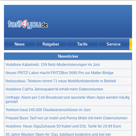
News
Ratgeber
Tarife
Service
Newsticker
Vodafone Kabelnetz: 159 Netz-Modernisierungen im Juni
Neues FRITZ! Labor macht FRITZ!Box 5690 Pro zur Matter-Bridge
Netzausbau: Telekom nimmt 71 neue Mobilfunkstandorte in Betrieb
Vodafone CallYa Jahrespaket M erhält mehr Datenvolumen
Umfrage: Alarm per Cell Broadcast und spezielle Warn-Apps werden häufig
genutzt
Telekom baut 240.000 Glasfaseranschlüsse im Juni
Prepaid Basic Tarif von ja! mobil und Penny Mobil mit mehr Datenvolumen
Vodafone: Neue GigaZuhause 50 Kabel und DSL Tarife für 29,99 Euro
35 Jahre Wacken Open Air: Das Jubiläum kostenlos und live bei