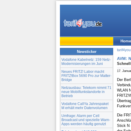
Home
tarif4you
Newsticker
AVM: N
Vodafone Kabelnetz: 159 Netz-
Schnel
Modernisierungen im Juni
17. Janua
Neues FRITZ! Labor macht
FRITZ!Box 5690 Pro zur Matter-
Der Berl
Bridge
Verbind
Netzausbau: Telekom nimmt 71
WLAN N-
neue Mobilfunkstandorte in
FRITZ!W
Betrieb
Übertra
Vodafone CallYa Jahrespaket
Funkver
M erhält mehr Datenvolumen
Die FRI
Umfrage: Alarm per Cell
Broadcast und spezielle Warn-
Anschlü
Apps werden häufig genutzt
Stick N
der Sei