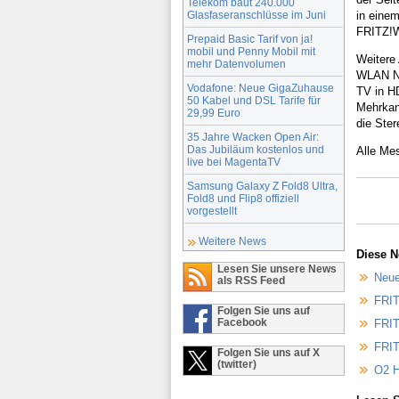
Telekom baut 240.000
Glasfaseranschlüsse im Juni
in eine
FRITZ!W
Prepaid Basic Tarif von ja!
mobil und Penny Mobil mit
Weitere
mehr Datenvolumen
WLAN N 
Vodafone: Neue GigaZuhause
TV in H
50 Kabel und DSL Tarife für
Mehrkan
29,99 Euro
die Ste
35 Jahre Wacken Open Air:
Das Jubiläum kostenlos und
Alle Me
live bei MagentaTV
Samsung Galaxy Z Fold8 Ultra,
Fold8 und Flip8 offiziell
vorgestellt
Weitere News
Diese N
Lesen Sie unsere News
Neue
als RSS Feed
FRIT
Folgen Sie uns auf
Facebook
FRIT
FRIT
Folgen Sie uns auf X
(twitter)
O2 H