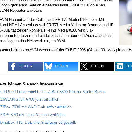
m noch größerem Bereich einsetzen lässt, will AVM auch einen
LAN Repeater anbieten.
 AVM-Neuheit auf der CeBIT soll FRITZ! Media 8160 sein. Mit
und HDMI-Anschluss soll FRITZ! Media Video-on-Demand und IP-
D-Qualität zeigen können. FRITZ! Media 8160 wird 5.1-
alton unterstützen und bindet zusätzlich über den Audioanschluss
reoanlage in das Netzwerk ein, so AVM.
sseneuheiten von AVM werden auf der CeBIT 2008 (04. bis 09. März) in der H
TEILEN
TEILEN
TEILEN
TE
ews können Sie auch interessieren
s FRITZ! Labor macht FRITZ!Box 5690 Pro zur Matter-Bridge
Z!WLAN Stick 6700 jetzt erhältlich
Z!Box 7630 mit Wi-Fi 7 ab sofort erhätlich
Z!OS 8.50 als Labor-Version verfügbar
omeBox 4 für DSL und Glasfaser vorgestellt