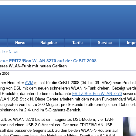
News
Ratgeber
Tarife
Service
Imp
.de
>
News
eue FRITZ!Box WLAN 3270 auf der CeBIT 2008
leres WLAN-Funk mit neuen Geräten
r 2008
iner Hersteller
AVM
hat für die CeBIT 2008 (04. bis 09. März) neue Produkt
ung von DSL mit dem neuen schnelleren WLAN N-Funk drehen. Gezeigt werde
Produkte, darunter die bereits bekannte
FRITZ!Box Fon WLAN 7270
sowie 
LAN USB Stick N. Diese Geräte arbeiten mit dem neuen Funkstandard WLAN 
gungsraten von bis zu 300 Megabit pro Sekunde brutto ermöglichen. Dabei er
bindungen im 2,4- und im 5-Gigahertz-Bereich.
TZ!Box WLAN 3270 bietet ein integriertes DSL-Modem, vier LAN-
sse und einen USB 2.0-Anschluss. Der neue FRITZ!WLAN USB
 soll das passende Gegenstück zu den beiden WLAN-N-Routern auf
te des Computers bzw. des Notebooks bilden. Damit sich WLAN N