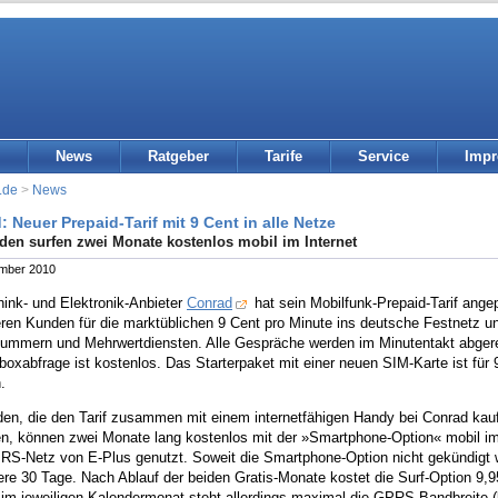
News
Ratgeber
Tarife
Service
Imp
.de
>
News
 Neuer Prepaid-Tarif mit 9 Cent in alle Netze
en surfen zwei Monate kostenlos mobil im Internet
ember 2010
ink- und Elektronik-Anbieter
Conrad
hat sein Mobilfunk-Prepaid-Tarif ang
eren Kunden für die marktüblichen 9 Cent pro Minute ins deutsche Festnetz u
ummern und Mehrwertdiensten. Alle Gespräche werden im Minutentakt abgere
boxabfrage ist kostenlos. Das Starterpaket mit einer neuen SIM-Karte ist für
.
en, die den Tarif zusammen mit einem internetfähigen Handy bei Conrad ka
ren, können zwei Monate lang kostenlos mit der »Smartphone-Option« mobil im
S-Netz von E-Plus genutzt. Soweit die Smartphone-Option nicht gekündigt wi
ere 30 Tage. Nach Ablauf der beiden Gratis-Monate kostet die Surf-Option 9
im jeweiligen Kalendermonat steht allerdings maximal die GPRS-Bandbreite (b