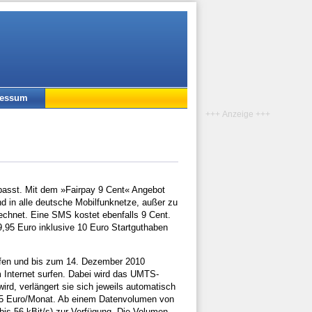
ressum
+++ Anzeige +++
epasst. Mit dem »Fairpay 9 Cent« Angebot
nd in alle deutsche Mobilfunknetze, außer zu
chnet. Eine SMS kostet ebenfalls 9 Cent.
 9,95 Euro inklusive 10 Euro Startguthaben
ufen und bis zum 14. Dezember 2010
 Internet surfen. Dabei wird das UMTS-
rd, verlängert sie sich jeweils automatisch
,95 Euro/Monat. Ab einem Datenvolumen von
is 56 kBit/s) zur Verfügung. Die Volumen-