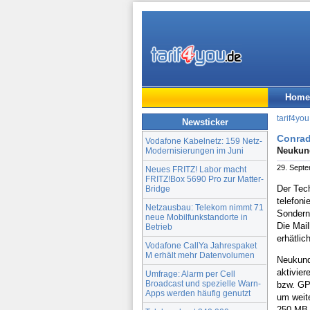
Home
tarif4you
Newsticker
Conrad:
Vodafone Kabelnetz: 159 Netz-
Neukund
Modernisierungen im Juni
29. Sept
Neues FRITZ! Labor macht
FRITZ!Box 5690 Pro zur Matter-
Der Tech
Bridge
telefoni
Netzausbau: Telekom nimmt 71
Sondern
neue Mobilfunkstandorte in
Die Mail
Betrieb
erhätlich
Vodafone CallYa Jahrespaket
M erhält mehr Datenvolumen
Neukund
aktivie
Umfrage: Alarm per Cell
Broadcast und spezielle Warn-
bzw. GPR
Apps werden häufig genutzt
um weit
250 MB 