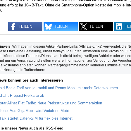
ung erfolgt im 10-kB-Takt. Ohne die Smartphone-Option kostet der mobile In
B.
TEILEN
TEILEN
TEILEN
TE
inweis
: Wir haben in diesem Artikel Partner-Links (Affiliate-Links) verwendet, die N
iese Links eine Bestellung, erhält tarif4you.de unter Umständen eine Provision. Fü
ie können diese Produkte/Dienste auch direkt beim jeweiligen Anbieter oder woande
ind nur ein Vorschlag und stellen weitere Informationen zur Verfügung. Die Vergütun
ie kostenlos anbieten können. Partnerprogramme haben keinerlei Einfluss auf unse
latzierungen in Tarifrechnern.
ews können Sie auch interessieren
aid Basic Tarif von ja! mobil und Penny Mobil mit mehr Datenvolumen
chafft Prepaid-Freikarte ab
star Allnet Flat Tarife: Neue Preisstruktur und Sommeraktion
fone: Aus GigaMobil wird Vodafone Mobil
Talk startet Daten-SIM für flexibles Internet
ie unsere News auch als RSS-Feed