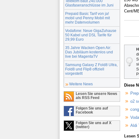
Telekom baut 240.000
Glasfaseranschlüsse im Juni
Abrechn
Cent/M
Prepaid Basic Tarif von ja!
mobil und Penny Mobil mit
mehr Datenvolumen
Vodafone: Neue GigaZuhause
50 Kabel und DSL Tarife für
29,99 Euro
35 Jahre Wacken Open Air:
H
Das Jubiläum kostenlos und
d
live bei MagentaTV
S
s
Samsung Galaxy Z Fold8 Ultra,
Fold8 und Flip8 offiziell
S
vorgestellt
P
Weitere News
Diese N
Prep
Lesen Sie unsere News
als RSS Feed
o2 s
Folgen Sie uns auf
cong
Facebook
Voda
Folgen Sie uns auf X
Aldi 
(twitter)
Lesen S