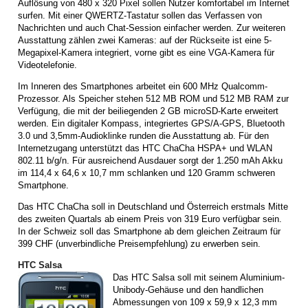
Auflösung von 480 x 320 Pixel sollen Nutzer komfortabel im Internet
surfen. Mit einer QWERTZ-Tastatur sollen das Verfassen von
Nachrichten und auch Chat-Session einfacher werden. Zur weiteren
Ausstattung zählen zwei Kameras: auf der Rückseite ist eine 5-
Megapixel-Kamera integriert, vorne gibt es eine VGA-Kamera für
Videotelefonie.
Im Inneren des Smartphones arbeitet ein 600 MHz Qualcomm-
Prozessor. Als Speicher stehen 512 MB ROM und 512 MB RAM zur
Verfügung, die mit der beiliegenden 2 GB microSD-Karte erweitert
werden. Ein digitaler Kompass, integriertes GPS/A-GPS, Bluetooth
3.0 und 3,5mm-Audioklinke runden die Ausstattung ab. Für den
Internetzugang unterstützt das HTC ChaCha HSPA+ und WLAN
802.11 b/g/n. Für ausreichend Ausdauer sorgt der 1.250 mAh Akku
im 114,4 x 64,6 x 10,7 mm schlanken und 120 Gramm schweren
Smartphone.
Das HTC ChaCha soll in Deutschland und Österreich erstmals Mitte
des zweiten Quartals ab einem Preis von 319 Euro verfügbar sein.
In der Schweiz soll das Smartphone ab dem gleichen Zeitraum für
399 CHF (unverbindliche Preisempfehlung) zu erwerben sein.
HTC Salsa
Das HTC Salsa soll mit seinem Aluminium-
Unibody-Gehäuse und den handlichen
Abmessungen von 109 x 59,9 x 12,3 mm