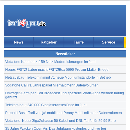
News
Ratgeber
Tarife
Service
Newsticker
Vodafone Kabelnetz: 159 Netz-Modernisierungen im Juni
Neues FRITZ! Labor macht FRITZ!Box 5690 Pro zur Matter-Bridge
Netzausbau: Telekom nimmt 71 neue Mobilfunkstandorte in Betrieb
Vodafone CallYa Jahrespaket M erhält mehr Datenvolumen
Umfrage: Alarm per Cell Broadcast und spezielle Warn-Apps werden häufig
genutzt
Telekom baut 240.000 Glasfaseranschlüsse im Juni
Prepaid Basic Tarif von ja! mobil und Penny Mobil mit mehr Datenvolumen
Vodafone: Neue GigaZuhause 50 Kabel und DSL Tarife für 29,99 Euro
35 Jahre Wacken Open Air: Das Jubiläum kostenlos und live bei