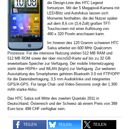
die Design-Linie des HTC Legend
fortsetzen. Mit der 5 Megapixel-Kamera mit
LED-Blitz und Autofokus lassen sich
Momente festhalten, die der Nutzer später
auf dem 8,6 cm (3,4-Zoll) großen TFT-
Touchscreen mit einer Auflösung von
480 x 320 Pixeln anschauen kann.
Im Inneren des 120 Gramm schweren HTC
Salsa arbeitet ein 600 MHz Qualcomm
Prozessor. Für die intensive Nutzung stehen 512 MB RAM und
512 MB ROM sowie der über microSD-Karte auf bis zu 32 GB
erweiterbare Speicher zur Verfügung. Der mobile Internetzugang
steht über HSPA+ und WLAN (b/g/n) zur Verfügung. Zur weiteren
Ausstattung des Smartphones gehören Bluetooth 3.0 mit FTP/OPP
für die Datenübertragung, 3,5 mm Audioklinke und integriertes
GPS/A-GPS. Für lange Chat- und Video-Sessions sorgt der 1.300
mAh starke Akku.
Das HTC Salsa soll Mitte des zweiten Quartals 2011 in
Deutschland, Österreich und der Schweiz ab einem Preis von 389
Euro bzw. 499 CHF verfügbar sein.
TEILEN
TEILEN
TEILEN