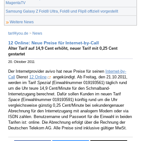
MagentaTV
Samsung Galaxy Z Fold8 Ultra, Fold8 und Flip8 offiziell vorgestellt
Weitere News
tarif4you.de
>
News
12 Online: Neue Preise für Internet-by-Call
Alter Tarif auf 14,9 Cent erhöht, neuer Tarif mit 0,25 Cent
gestartet
20. Oktober 2011
Der Internetprovider avivo hat neue Preise für seinen
Internet-by-
Call
Dienst
12 Online
angekündigt. Ab Freitag, den 21.10.2011,
werden im Tarif
Spezial
(Einwahlnummer 019193561) täglich rund
um die Uhr teure 14,9 Cent/Minute für den Schmalband-
Internetzugang berechnet. Dafür sollen Kunden im neuen Tarif
Space
(Einwahlnummer 019193591) künftig rund um die Uhr
vergleichsweise günstig 0,25 Cent/Minute bei sekundengenauer
Abrechnung für den Internetzugang mit analogem Modem oder via
ISDN zahlen. Benutzername und Passwort für die Einwahl in beiden
Tarifen ist: online. Die Abrechnung erfolgt über die Rechnung der
Deutschen Telekom AG. Alle Preise sind inklusive gültiger MwSt.