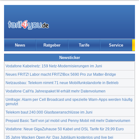
News
Ratgeber
Tarife
Service
Newsticker
Vodafone Kabelnetz: 159 Netz-Modernisierungen im Juni
Neues FRITZ! Labor macht FRITZ!Box 5690 Pro zur Matter-Bridge
Netzausbau: Telekom nimmt 71 neue Mobilfunkstandorte in Betrieb
Vodafone CallYa Jahrespaket M erhält mehr Datenvolumen
Umfrage: Alarm per Cell Broadcast und spezielle Warn-Apps werden häufig
genutzt
Telekom baut 240.000 Glasfaseranschlüsse im Juni
Prepaid Basic Tarif von ja! mobil und Penny Mobil mit mehr Datenvolumen
Vodafone: Neue GigaZuhause 50 Kabel und DSL Tarife für 29,99 Euro
35 Jahre Wacken Open Air: Das Jubiläum kostenlos und live bei