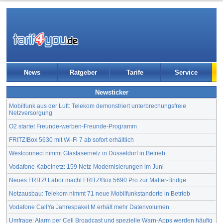
News
Ratgeber
Tarife
Service
Newsticker
Mobilfunk aus der Luft: Telekom demonstriert unterbrechungsfreie
Netzversorgung
O2 startet Freunde-werben-Freunde-Programm
FRITZ!Box 5630 mit Wi-Fi 7 ab sofort erhältlich
Westconnect nimmt Glasfasernetz in Düsseldorf in Betrieb
Vodafone Kabelnetz: 159 Netz-Modernisierungen im Juni
Neues FRITZ! Labor macht FRITZ!Box 5690 Pro zur Matter-Bridge
Netzausbau: Telekom nimmt 71 neue Mobilfunkstandorte in Betrieb
Vodafone CallYa Jahrespaket M erhält mehr Datenvolumen
Umfrage: Alarm per Cell Broadcast und spezielle Warn-Apps werden häufig