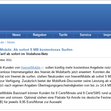
News
Ratgeber
Tarife
Service
Imp
.de
>
News
tMobile: Ab sofort 5 MB kostenloses Surfen
Tarif ab sofort im Vodafone-Netz
mber 2011
nk-Kunden von
freenetMobile
sollen künftig mehr kostenlose Angebote nutze
enlose Internetangebot des freenet.de Mobiltarifs jetzt erweitert: Konnten die 
rtal von freenet.de surfen, stehen Neukunden von freenetMobile ab sofort 5
 zur Verfügung. Zusätzlich bietet der Mobilfunk-Discounter seine Leistung ab
ützt nach eigenen Angaben Übertragungsgeschwindigkeiten von bis zu 14,4 MB
netMobile Basistarif können Kunden für 8 Cent/Minute und 8 Cent/SMS rund um
eren und simsen. Optional stehen eine Flatrate für Anrufe ins deutsche Festne
) für jeweils 9,95 Euro/Monat zur Auswahl.