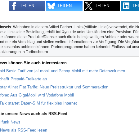
TEILEN
TEILEN
TEILEN
TE
inweis
: Wir haben in diesem Artikel Partner-Links (Affiliate-Links) verwendet, die N
iese Links eine Bestellung, erhält tarif4you.de unter Umständen eine Provision. Fü
ie können diese Produkte/Dienste auch direkt beim jeweiligen Anbieter oder woande
ind nur ein Vorschlag und stellen weitere Informationen zur Verfügung. Die Vergütun
ie kostenlos anbieten können. Partnerprogramme haben keinerlei Einfluss auf unse
latzierungen in Tarifrechnern.
ews können Sie auch interessieren
aid Basic Tarif von ja! mobil und Penny Mobil mit mehr Datenvolumen
chafft Prepaid-Freikarte ab
star Allnet Flat Tarife: Neue Preisstruktur und Sommeraktion
fone: Aus GigaMobil wird Vodafone Mobil
Talk startet Daten-SIM für flexibles Internet
ie unsere News auch als RSS-Feed
ilfunk News
 News als RSS-Feed lesen