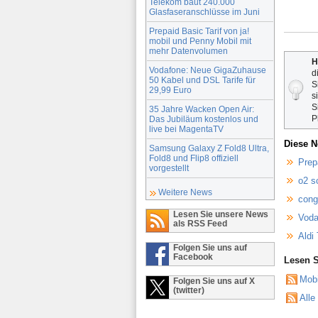
Telekom baut 240.000
Glasfaseranschlüsse im Juni
Prepaid Basic Tarif von ja!
mobil und Penny Mobil mit
mehr Datenvolumen
H
Vodafone: Neue GigaZuhause
d
50 Kabel und DSL Tarife für
S
29,99 Euro
s
S
35 Jahre Wacken Open Air:
P
Das Jubiläum kostenlos und
live bei MagentaTV
Diese N
Samsung Galaxy Z Fold8 Ultra,
Fold8 und Flip8 offiziell
Prep
vorgestellt
o2 s
Weitere News
cong
Lesen Sie unsere News
Voda
als RSS Feed
Aldi 
Folgen Sie uns auf
Facebook
Lesen S
Mob
Folgen Sie uns auf X
(twitter)
Alle