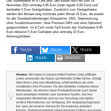
Das Starterpaket im 8 Cent plus Tarif kostet noch bis zum 24.
November 2011 einmalig 4,95 Euro (statt regulär 9,95 Euro) und
beinhaltet 5 Euro Startguthaben. Zusätzlich zum Startguthaben
werden drei Monate lang nochmals jeden Monat 15 Euro, die jeweils
für alle Standardverbindungen (Gespräche, SMS, Datennutzung,
ohne Sonderrufnummern, ohne Premium-SMS und ohne Optionen)
gutgeschrieben. Im 8 Cent smart Tarif kostet das Starterpaket 9,95
Euro inklusive 5 Euro Guthaben plus einmalig 10 Euro
Aktionsguthaben.
TEILEN
TEILEN
TEILEN
TEILEN
DRUCKEN
Hinweis
: Wir haben in diesem Artikel Partner-Links (Affiliate-
Links) verwendet, die Nutzer auf Websites Dritter führen. Erfolgt
über diese Links eine Bestellung, erhält tarif4you.de unter
Umständen eine Provision. Für den Besteller entstehen keine
Mehrkosten. Sie können diese Produkte/Dienste auch direkt
beim jeweiligen Anbieter oder woanders kaufen. Die hier
integrierten Werbelinks sind nur ein Vorschlag und stellen
weitere Informationen zur Verfügung. Die Vergütung trägt dazu
bei, dass wir unseren Service für Sie kostenlos anbieten
können. Partnerprogramme haben keinerlei Einfluss auf unsere