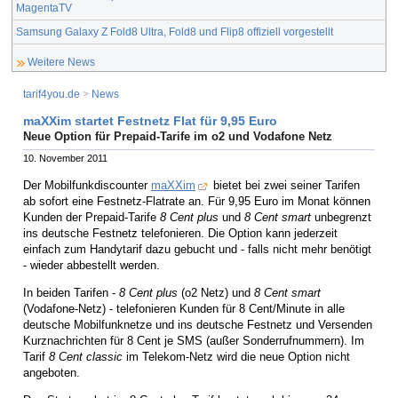
MagentaTV
Samsung Galaxy Z Fold8 Ultra, Fold8 und Flip8 offiziell vorgestellt
Weitere News
tarif4you.de
>
News
maXXim startet Festnetz Flat für 9,95 Euro
Neue Option für Prepaid-Tarife im o2 und Vodafone Netz
10. November 2011
Der Mobilfunkdiscounter
maXXim
bietet bei zwei seiner Tarifen
ab sofort eine Festnetz-Flatrate an. Für 9,95 Euro im Monat können
Kunden der Prepaid-Tarife
8 Cent plus
und
8 Cent smart
unbegrenzt
ins deutsche Festnetz telefonieren. Die Option kann jederzeit
einfach zum Handytarif dazu gebucht und - falls nicht mehr benötigt
- wieder abbestellt werden.
In beiden Tarifen -
8 Cent plus
(o2 Netz) und
8 Cent smart
(Vodafone-Netz) - telefonieren Kunden für 8 Cent/Minute in alle
deutsche Mobilfunknetze und ins deutsche Festnetz und Versenden
Kurznachrichten für 8 Cent je SMS (außer Sonderrufnummern). Im
Tarif
8 Cent classic
im Telekom-Netz wird die neue Option nicht
angeboten.