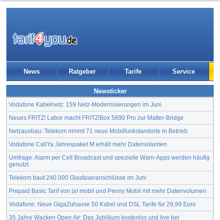
News
Ratgeber
Tarife
Service
Newsticker
Vodafone Kabelnetz: 159 Netz-Modernisierungen im Juni
Neues FRITZ! Labor macht FRITZ!Box 5690 Pro zur Matter-Bridge
Netzausbau: Telekom nimmt 71 neue Mobilfunkstandorte in Betrieb
Vodafone CallYa Jahrespaket M erhält mehr Datenvolumen
Umfrage: Alarm per Cell Broadcast und spezielle Warn-Apps werden häufig
genutzt
Telekom baut 240.000 Glasfaseranschlüsse im Juni
Prepaid Basic Tarif von ja! mobil und Penny Mobil mit mehr Datenvolumen
Vodafone: Neue GigaZuhause 50 Kabel und DSL Tarife für 29,99 Euro
35 Jahre Wacken Open Air: Das Jubiläum kostenlos und live bei