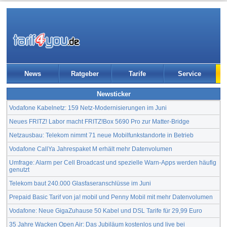
News
Ratgeber
Tarife
Service
Newsticker
Vodafone Kabelnetz: 159 Netz-Modernisierungen im Juni
Neues FRITZ! Labor macht FRITZ!Box 5690 Pro zur Matter-Bridge
Netzausbau: Telekom nimmt 71 neue Mobilfunkstandorte in Betrieb
Vodafone CallYa Jahrespaket M erhält mehr Datenvolumen
Umfrage: Alarm per Cell Broadcast und spezielle Warn-Apps werden häufig
genutzt
Telekom baut 240.000 Glasfaseranschlüsse im Juni
Prepaid Basic Tarif von ja! mobil und Penny Mobil mit mehr Datenvolumen
Vodafone: Neue GigaZuhause 50 Kabel und DSL Tarife für 29,99 Euro
35 Jahre Wacken Open Air: Das Jubiläum kostenlos und live bei