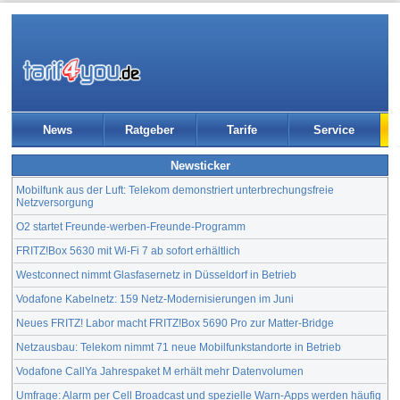
News
Ratgeber
Tarife
Service
Newsticker
Mobilfunk aus der Luft: Telekom demonstriert unterbrechungsfreie
Netzversorgung
O2 startet Freunde-werben-Freunde-Programm
FRITZ!Box 5630 mit Wi-Fi 7 ab sofort erhältlich
Westconnect nimmt Glasfasernetz in Düsseldorf in Betrieb
Vodafone Kabelnetz: 159 Netz-Modernisierungen im Juni
Neues FRITZ! Labor macht FRITZ!Box 5690 Pro zur Matter-Bridge
Netzausbau: Telekom nimmt 71 neue Mobilfunkstandorte in Betrieb
Vodafone CallYa Jahrespaket M erhält mehr Datenvolumen
Umfrage: Alarm per Cell Broadcast und spezielle Warn-Apps werden häufig