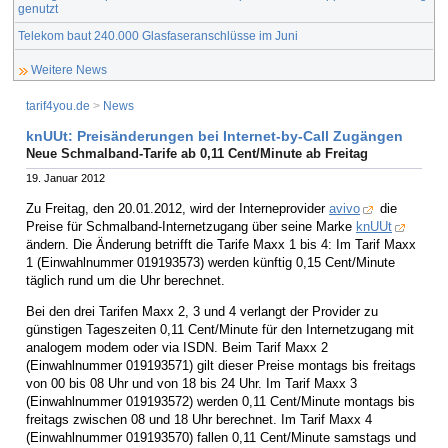
genutzt
Telekom baut 240.000 Glasfaseranschlüsse im Juni
Weitere News
tarif4you.de
>
News
knUUt: Preisänderungen bei Internet-by-Call Zugängen
Neue Schmalband-Tarife ab 0,11 Cent/Minute ab Freitag
19. Januar 2012
Zu Freitag, den 20.01.2012, wird der Interneprovider
avivo
die
Preise für Schmalband-Internetzugang über seine Marke
knUUt
ändern. Die Änderung betrifft die Tarife Maxx 1 bis 4: Im Tarif Maxx
1 (Einwahlnummer 019193573) werden künftig 0,15 Cent/Minute
täglich rund um die Uhr berechnet.
Bei den drei Tarifen Maxx 2, 3 und 4 verlangt der Provider zu
günstigen Tageszeiten 0,11 Cent/Minute für den Internetzugang mit
analogem modem oder via ISDN. Beim Tarif Maxx 2
(Einwahlnummer 019193571) gilt dieser Preise montags bis freitags
von 00 bis 08 Uhr und von 18 bis 24 Uhr. Im Tarif Maxx 3
(Einwahlnummer 019193572) werden 0,11 Cent/Minute montags bis
freitags zwischen 08 und 18 Uhr berechnet. Im Tarif Maxx 4
(Einwahlnummer 019193570) fallen 0,11 Cent/Minute samstags und