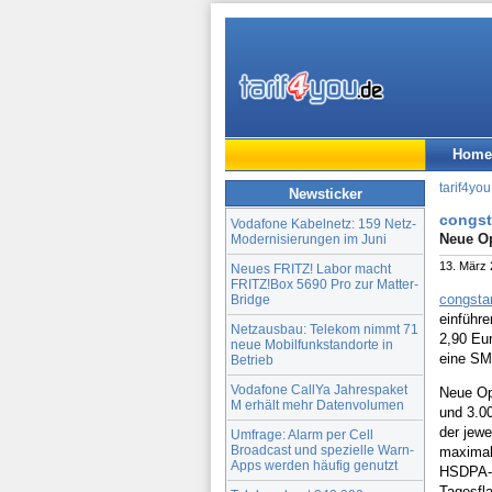
Home
tarif4you
Newsticker
congst
Vodafone Kabelnetz: 159 Netz-
Neue Op
Modernisierungen im Juni
13. März
Neues FRITZ! Labor macht
FRITZ!Box 5690 Pro zur Matter-
congsta
Bridge
einführe
Netzausbau: Telekom nimmt 71
2,90 Eur
neue Mobilfunkstandorte in
eine SM
Betrieb
Vodafone CallYa Jahrespaket
Neue Opt
M erhält mehr Datenvolumen
und 3.0
der jewe
Umfrage: Alarm per Cell
Broadcast und spezielle Warn-
maximal 
Apps werden häufig genutzt
HSDPA-S
Tagesfla