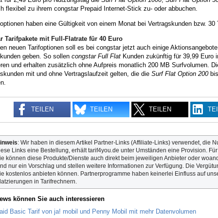
h flexibel zu ihrem congstar Prepaid Internet-Stick zu- oder abbuchen.
foptionen haben eine Gültigkeit von einem Monat bei Vertragskunden bzw. 30
 Tarifpakete mit Full-Flatrate für 40 Euro
n neuen Tarifoptionen soll es bei congstar jetzt auch einige Aktionsangebote 
skunden geben. So sollen
congstar Full Flat
Kunden zukünftig für 39,99 Euro 
eren und erhalten zusätzlich ohne Aufpreis monatlich 200 MB Surfvolumen. Die
kunden mit und ohne Vertragslaufzeit gelten, die die
Surf Flat Option 200
bis
n.
TEILEN
TEILEN
TEILEN
TE
inweis
: Wir haben in diesem Artikel Partner-Links (Affiliate-Links) verwendet, die N
iese Links eine Bestellung, erhält tarif4you.de unter Umständen eine Provision. Fü
ie können diese Produkte/Dienste auch direkt beim jeweiligen Anbieter oder woande
ind nur ein Vorschlag und stellen weitere Informationen zur Verfügung. Die Vergütun
ie kostenlos anbieten können. Partnerprogramme haben keinerlei Einfluss auf unse
latzierungen in Tarifrechnern.
ews können Sie auch interessieren
aid Basic Tarif von ja! mobil und Penny Mobil mit mehr Datenvolumen