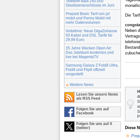
Telekom baut 240.000
Glasfaseranschlüsse im Juni
monatlic
Prepaid Basic Tarif von ja!
Die Tari
mobil und Penny Mobil mit
mehr Datenvolumen
congstar
Neben de
Vodafone: Neue GigaZuhause
50 Kabel und DSL Tarife für
Vertrag
29,99 Euro
telefoni
Bestands
35 Jahre Wacken Open Air:
Das Jubiläum kostenlos und
zubuche
live bei MagentaTV
Samsung Galaxy Z Fold8 Ultra,
Fold8 und Flip8 offiziell
vorgestellt
Weitere News
H
Lesen Sie unsere News
d
als RSS Feed
S
s
Folgen Sie uns auf
S
Facebook
P
Folgen Sie uns auf X
Diese N
(twitter)
Prep