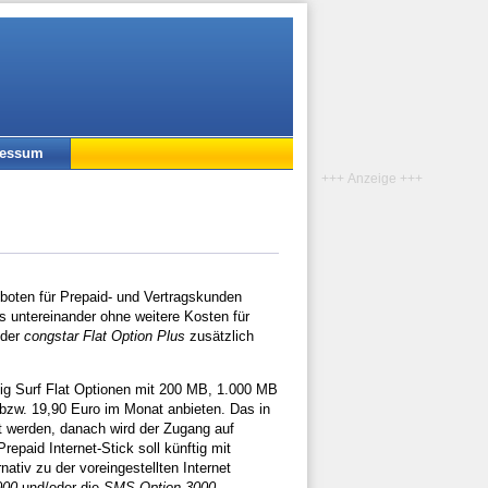
ressum
+++ Anzeige +++
boten für Prepaid- und Vertragskunden
 untereinander ohne weitere Kosten für
 der
congstar Flat Option Plus
zusätzlich
tig Surf Flat Optionen mit 200 MB, 1.000 MB
zw. 19,90 Euro im Monat anbieten. Das in
ft werden, danach wird der Zugang auf
epaid Internet-Stick soll künftig mit
iv zu der voreingestellten Internet
000
und/oder die
SMS Option 3000