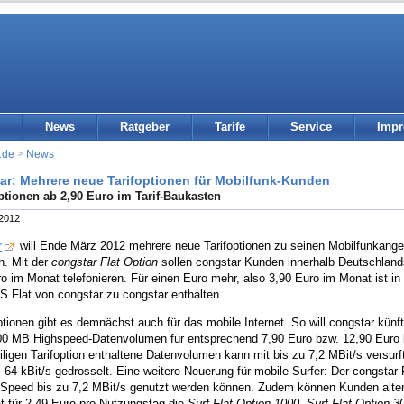
News
Ratgeber
Tarife
Service
Imp
.de
>
News
ar: Mehrere neue Tarifoptionen für Mobilfunk-Kunden
tionen ab 2,90 Euro im Tarif-Baukasten
 2012
r
will Ende März 2012 mehrere neue Tarifoptionen zu seinen Mobilfunkange
n. Mit der
congstar Flat Option
sollen congstar Kunden innerhalb Deutschlands
o im Monat telefonieren. Für einen Euro mehr, also 3,90 Euro im Monat ist in
S Flat von congstar zu congstar enthalten.
ionen gibt es demnächst auch für das mobile Internet. So will congstar künf
00 MB Highspeed-Datenvolumen für entsprechend 7,90 Euro bzw. 12,90 Euro b
iligen Tarifoption enthaltene Datenvolumen kann mit bis zu 7,2 MBit/s versur
64 kBit/s gedrosselt. Eine weitere Neuerung für mobile Surfer: Der congstar Pr
peed bis zu 7,2 MBit/s genutzt werden können. Zudem können Kunden alternat
t für 2,49 Euro pro Nutzungstag die
Surf Flat Option 1000
,
Surf Flat Option 3