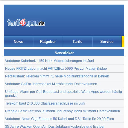
News
Ratgeber
Tarife
Service
Newsticker
Vodafone Kabelnetz: 159 Netz-Modernisierungen im Juni
Neues FRITZ! Labor macht FRITZ!Box 5690 Pro zur Matter-Bridge
Netzausbau: Telekom nimmt 71 neue Mobilfunkstandorte in Betrieb
Vodafone CallYa Jahrespaket M erhält mehr Datenvolumen
Umfrage: Alarm per Cell Broadcast und spezielle Warn-Apps werden häufig
genutzt
Telekom baut 240.000 Glasfaseranschlüsse im Juni
Prepaid Basic Tarif von ja! mobil und Penny Mobil mit mehr Datenvolumen
Vodafone: Neue GigaZuhause 50 Kabel und DSL Tarife für 29,99 Euro
35 Jahre Wacken Open Air: Das Jubiläum kostenlos und live bei