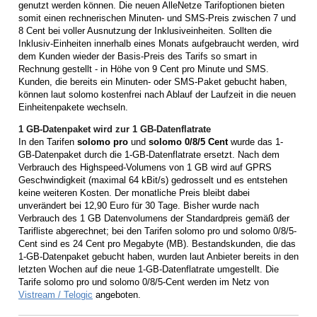
genutzt werden können. Die neuen AlleNetze Tarifoptionen bieten
somit einen rechnerischen Minuten- und SMS-Preis zwischen 7 und
8 Cent bei voller Ausnutzung der Inklusiveinheiten. Sollten die
Inklusiv-Einheiten innerhalb eines Monats aufgebraucht werden, wird
dem Kunden wieder der Basis-Preis des Tarifs so smart in
Rechnung gestellt - in Höhe von 9 Cent pro Minute und SMS.
Kunden, die bereits ein Minuten- oder SMS-Paket gebucht haben,
können laut solomo kostenfrei nach Ablauf der Laufzeit in die neuen
Einheitenpakete wechseln.
1 GB-Datenpaket wird zur 1 GB-Datenflatrate
In den Tarifen
solomo pro
und
solomo 0/8/5 Cent
wurde das 1-
GB-Datenpaket durch die 1-GB-Datenflatrate ersetzt. Nach dem
Verbrauch des Highspeed-Volumens von 1 GB wird auf GPRS
Geschwindigkeit (maximal 64 kBit/s) gedrosselt und es entstehen
keine weiteren Kosten. Der monatliche Preis bleibt dabei
unverändert bei 12,90 Euro für 30 Tage. Bisher wurde nach
Verbrauch des 1 GB Datenvolumens der Standardpreis gemäß der
Tarifliste abgerechnet; bei den Tarifen solomo pro und solomo 0/8/5-
Cent sind es 24 Cent pro Megabyte (MB). Bestandskunden, die das
1-GB-Datenpaket gebucht haben, wurden laut Anbieter bereits in den
letzten Wochen auf die neue 1-GB-Datenflatrate umgestellt. Die
Tarife solomo pro und solomo 0/8/5-Cent werden im Netz von
Vistream / Telogic
angeboten.