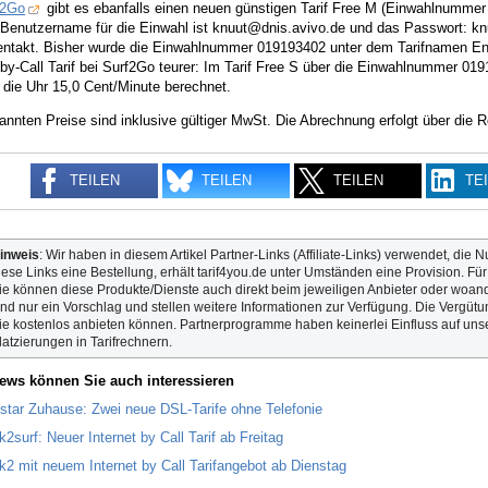
f2Go
gibt es ebanfalls einen neuen günstigen Tarif Free M (Einwahlnumme
 Benutzername für die Einwahl ist knuut@dnis.avivo.de und das Passwort: kn
ntakt. Bisher wurde die Einwahlnummer 019193402 unter dem Tarifnamen Enter
-by-Call Tarif bei Surf2Go teurer: Im Tarif Free S über die Einwahlnummer 0
 die Uhr 15,0 Cent/Minute berechnet.
nannten Preise sind inklusive gültiger MwSt. Die Abrechnung erfolgt über di
TEILEN
TEILEN
TEILEN
TE
inweis
: Wir haben in diesem Artikel Partner-Links (Affiliate-Links) verwendet, die N
iese Links eine Bestellung, erhält tarif4you.de unter Umständen eine Provision. Fü
ie können diese Produkte/Dienste auch direkt beim jeweiligen Anbieter oder woande
ind nur ein Vorschlag und stellen weitere Informationen zur Verfügung. Die Vergütun
ie kostenlos anbieten können. Partnerprogramme haben keinerlei Einfluss auf unse
latzierungen in Tarifrechnern.
ews können Sie auch interessieren
star Zuhause: Zwei neue DSL-Tarife ohne Telefonie
k2surf: Neuer Internet by Call Tarif ab Freitag
ck2 mit neuem Internet by Call Tarifangebot ab Dienstag