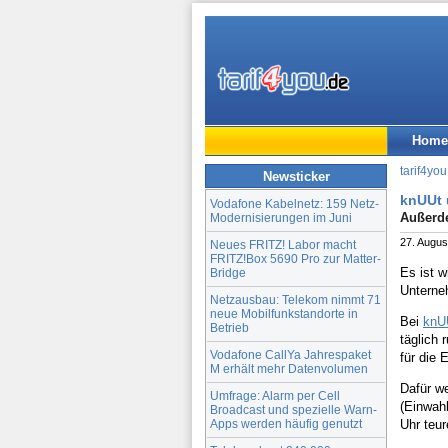
Home
tarif4you
Newsticker
knUUt 
Vodafone Kabelnetz: 159 Netz-
Außerde
Modernisierungen im Juni
27. Augus
Neues FRITZ! Labor macht
FRITZ!Box 5690 Pro zur Matter-
Es ist w
Bridge
Unterne
Netzausbau: Telekom nimmt 71
neue Mobilfunkstandorte in
Bei
knU
Betrieb
täglich
Vodafone CallYa Jahrespaket
für die 
M erhält mehr Datenvolumen
Dafür we
Umfrage: Alarm per Cell
(Einwah
Broadcast und spezielle Warn-
Apps werden häufig genutzt
Uhr teur