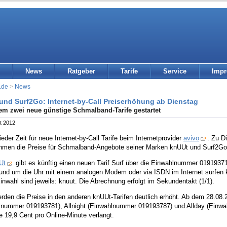
News
Ratgeber
Tarife
Service
Imp
.de
>
News
und Surf2Go: Internet-by-Call Preiserhöhung ab Dienstag
m zwei neue günstige Schmalband-Tarife gestartet
t 2012
ieder Zeit für neue Internet-by-Call Tarife beim Internetprovider
avivo
. Zu D
hmen die Preise für Schmalband-Angebote seiner Marken knUUt und Surf2Go
Ut
gibt es künftig einen neuen Tarif Surf über die Einwahlnummer 01919371
 rund um die Uhr mit einem analogen Modem oder via ISDN im Internet surfe
Einwahl sind jeweils: knuut. Die Abrechnung erfolgt im Sekundentakt (1/1).
rden die Preise in den anderen knUUt-Tarifen deutlich erhöht. Ab dem 28.08.2
lnummer 019193781), Allnight (Einwahlnummer 019193787) und Allday (Einwa
e 19,9 Cent pro Online-Minute verlangt.