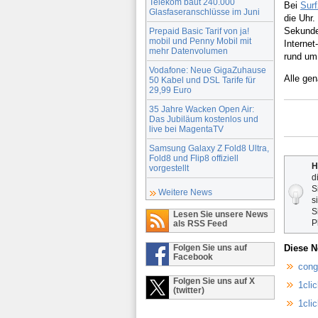
Telekom baut 240.000
Bei
Sur
Glasfaseranschlüsse im Juni
die Uhr.
Sekunde
Prepaid Basic Tarif von ja!
mobil und Penny Mobil mit
Internet
mehr Datenvolumen
rund um
Vodafone: Neue GigaZuhause
Alle ge
50 Kabel und DSL Tarife für
29,99 Euro
35 Jahre Wacken Open Air:
Das Jubiläum kostenlos und
live bei MagentaTV
Samsung Galaxy Z Fold8 Ultra,
Fold8 und Flip8 offiziell
H
vorgestellt
d
S
Weitere News
s
S
Lesen Sie unsere News
P
als RSS Feed
Diese N
Folgen Sie uns auf
Facebook
cong
Folgen Sie uns auf X
1clic
(twitter)
1cli