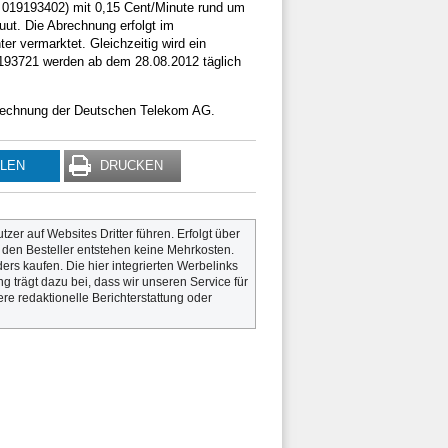
r 019193402) mit 0,15 Cent/Minute rund um
uut. Die Abrechnung erfolgt im
 vermarktet. Gleichzeitig wird ein
19193721 werden ab dem 28.08.2012 täglich
e Rechnung der Deutschen Telekom AG.
ILEN
DRUCKEN
utzer auf Websites Dritter führen. Erfolgt über
r den Besteller entstehen keine Mehrkosten.
rs kaufen. Die hier integrierten Werbelinks
g trägt dazu bei, dass wir unseren Service für
re redaktionelle Berichterstattung oder