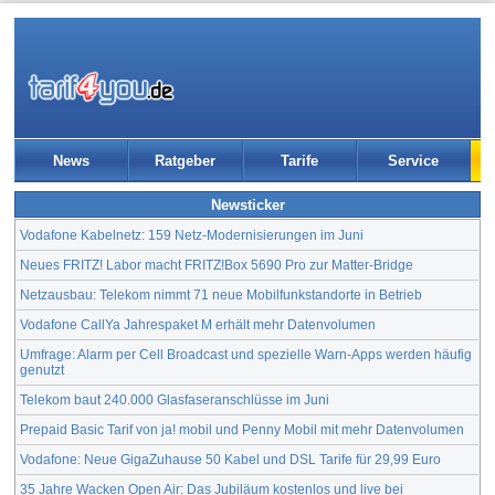
News
Ratgeber
Tarife
Service
Newsticker
Vodafone Kabelnetz: 159 Netz-Modernisierungen im Juni
Neues FRITZ! Labor macht FRITZ!Box 5690 Pro zur Matter-Bridge
Netzausbau: Telekom nimmt 71 neue Mobilfunkstandorte in Betrieb
Vodafone CallYa Jahrespaket M erhält mehr Datenvolumen
Umfrage: Alarm per Cell Broadcast und spezielle Warn-Apps werden häufig
genutzt
Telekom baut 240.000 Glasfaseranschlüsse im Juni
Prepaid Basic Tarif von ja! mobil und Penny Mobil mit mehr Datenvolumen
Vodafone: Neue GigaZuhause 50 Kabel und DSL Tarife für 29,99 Euro
35 Jahre Wacken Open Air: Das Jubiläum kostenlos und live bei