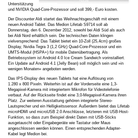
Unterstützung
und NVIDIA Quad-Core-Prozessor und soll 399,- Euro kosten.
Der Discounter Aldi startet das Weihnachtsgeschäft mit einem
neuen Android Tablet. Das Medion Lifetab S9714 soll ab
Donnerstag, den 6. Dezember 2012, sowohl bei Aldi Süd als auch
bei Aldi Nord erhältlich sein. Die technischen Daten klingen
vielversprechend: Das Tablet bietet ein 10-Zoll (25,4cm) großes
Display, Nvidia Tegra 3 (1,2 GHz) Quad-Core-Prozessor und ein
UMTS-Modul (HSPA+) für mobile Datenübertragung. Als
Betriebssystem ist Android 4.0 Ice Cream Sandwich vorinstalliert.
Ein Update auf Android 4.1 (Jelly Bean) soll möglich sein und »in
wenigen Monaten« angeboten werden.
Das IPS-Display des neuen Tablets hat eine Auflösung von
1.280 x 800 Pixeln. Weiterhin ist auf der Vorderseite eine 1,3-
Megapixel-Kamera mit integriertem Mikrofon für Videotelefonie
verbaut. Auf der Rückseite findet eine 3,0-Megapixel-Kamera ihren
Platz. Zur weiteren Ausstattung gehören integrierte Stereo-
Lautsprecher und ein Helligkeitssensor. Außerdem bietet das Lifetab
microHDMI und microUSB 2.0 Anschlüsse, letzteren mit USB-Host-
Funktion, so dass zum Beispiel direkt Daten mit USB-Sticks
ausgetauscht oder Eingabegeräte wie Tastatur oder Maus
angeschlossen werden können. Einen entsprechenden Adapter-
Kabel legt Medion bei.