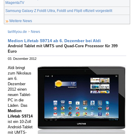
MagentaTV
Samsung Galaxy Z Fold8 Ultra, Fold8 und Flip8 offiziell vorgestellt
Weitere News
tarif4you.de
>
News
Medion Lifetab S9714 ab 6. Dezember bei Aldi
Android Tablet mit UMTS und Quad-Core Prozessor für 399
Euro
03. Dezember 2012
Aldi bringt
zum Nikolaus
am 6.
Dezember
2012 einen
neuen Tablet-
PC in die
Läden. Das
Medion
Lifetab S9714
ist ein 10-Zoll
Android-Tablet
mit UMTS-