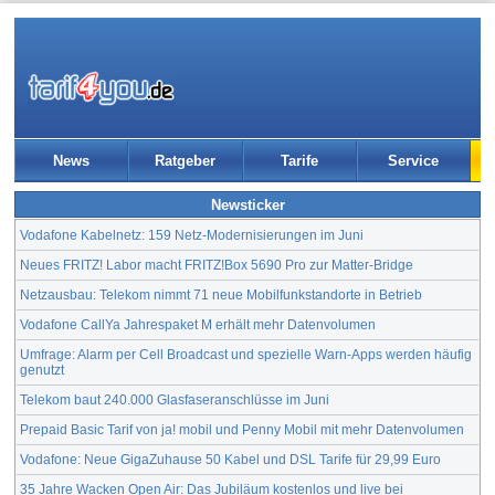
News
Ratgeber
Tarife
Service
Newsticker
Vodafone Kabelnetz: 159 Netz-Modernisierungen im Juni
Neues FRITZ! Labor macht FRITZ!Box 5690 Pro zur Matter-Bridge
Netzausbau: Telekom nimmt 71 neue Mobilfunkstandorte in Betrieb
Vodafone CallYa Jahrespaket M erhält mehr Datenvolumen
Umfrage: Alarm per Cell Broadcast und spezielle Warn-Apps werden häufig
genutzt
Telekom baut 240.000 Glasfaseranschlüsse im Juni
Prepaid Basic Tarif von ja! mobil und Penny Mobil mit mehr Datenvolumen
Vodafone: Neue GigaZuhause 50 Kabel und DSL Tarife für 29,99 Euro
35 Jahre Wacken Open Air: Das Jubiläum kostenlos und live bei