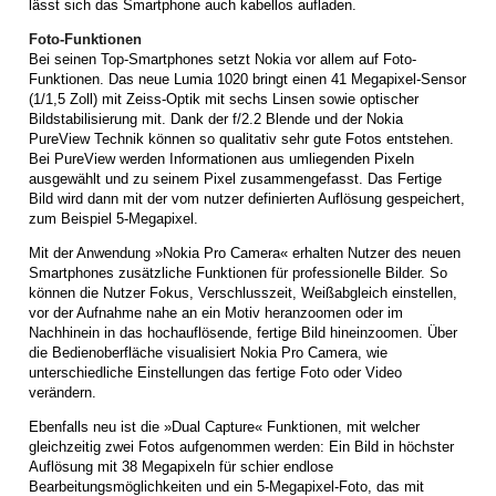
lässt sich das Smartphone auch kabellos aufladen.
Foto-Funktionen
Bei seinen Top-Smartphones setzt Nokia vor allem auf Foto-
Funktionen. Das neue Lumia 1020 bringt einen 41 Megapixel-Sensor
(1/1,5 Zoll) mit Zeiss-Optik mit sechs Linsen sowie optischer
Bildstabilisierung mit. Dank der f/2.2 Blende und der Nokia
PureView Technik können so qualitativ sehr gute Fotos entstehen.
Bei PureView werden Informationen aus umliegenden Pixeln
ausgewählt und zu seinem Pixel zusammengefasst. Das Fertige
Bild wird dann mit der vom nutzer definierten Auflösung gespeichert,
zum Beispiel 5-Megapixel.
Mit der Anwendung »Nokia Pro Camera« erhalten Nutzer des neuen
Smartphones zusätzliche Funktionen für professionelle Bilder. So
können die Nutzer Fokus, Verschlusszeit, Weißabgleich einstellen,
vor der Aufnahme nahe an ein Motiv heranzoomen oder im
Nachhinein in das hochauflösende, fertige Bild hineinzoomen. Über
die Bedienoberfläche visualisiert Nokia Pro Camera, wie
unterschiedliche Einstellungen das fertige Foto oder Video
verändern.
Ebenfalls neu ist die »Dual Capture« Funktionen, mit welcher
gleichzeitig zwei Fotos aufgenommen werden: Ein Bild in höchster
Auflösung mit 38 Megapixeln für schier endlose
Bearbeitungsmöglichkeiten und ein 5-Megapixel-Foto, das mit