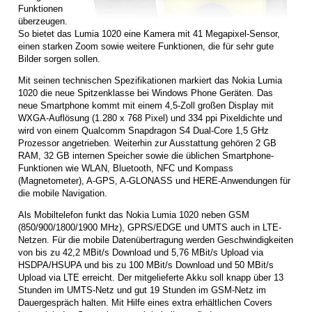
Funktionen
überzeugen.
So bietet das Lumia 1020 eine Kamera mit 41 Megapixel-Sensor,
einen starken Zoom sowie weitere Funktionen, die für sehr gute
Bilder sorgen sollen.
Mit seinen technischen Spezifikationen markiert das Nokia Lumia
1020 die neue Spitzenklasse bei Windows Phone Geräten. Das
neue Smartphone kommt mit einem 4,5-Zoll großen Display mit
WXGA-Auflösung (1.280 x 768 Pixel) und 334 ppi Pixeldichte und
wird von einem Qualcomm Snapdragon S4 Dual-Core 1,5 GHz
Prozessor angetrieben. Weiterhin zur Ausstattung gehören 2 GB
RAM, 32 GB internen Speicher sowie die üblichen Smartphone-
Funktionen wie WLAN, Bluetooth, NFC und Kompass
(Magnetometer), A-GPS, A-GLONASS und HERE-Anwendungen für
die mobile Navigation.
Als Mobiltelefon funkt das Nokia Lumia 1020 neben GSM
(850/900/1800/1900 MHz), GPRS/EDGE und UMTS auch in LTE-
Netzen. Für die mobile Datenübertragung werden Geschwindigkeiten
von bis zu 42,2 MBit/s Download und 5,76 MBit/s Upload via
HSDPA/HSUPA und bis zu 100 MBit/s Download und 50 MBit/s
Upload via LTE erreicht. Der mitgelieferte Akku soll knapp über 13
Stunden im UMTS-Netz und gut 19 Stunden im GSM-Netz im
Dauergespräch halten. Mit Hilfe eines extra erhältlichen Covers