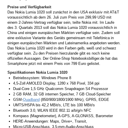
Preise und Verfügbarkeit
Das Nokia Lumia 1020 soll zunächst in den USA exklusiv mit AT&T
voraussichtlich ab dem 26. Juli zum Preis von 299,99 USD mit
einem 2-Jahres-Vertrag verfügbar sein, teilte Nokia mit. Im Laufe
des 3. Quartals 2013 soll das Nokia Lumia 1020 voraussichtlich in
China und einigen europäischen Märkten verfügbar sein. Zudem soll
eine exklusive Variante des Geräts gemeinsam mit Telefónica in
einigen europäischen Märkten und Lateinamerika angeboten werden.
Das Nokia Lumia 1020 wird in den Farben gelb, weiß und schwarz
verfügbar sein. Zu den Preisen hierzulande gibt es noch keine
offiziellen Aussagen. Der Online-Shop Notebooksbilliger.de hat das
Smartphone jetzt mit einem Preis von 799 Euro gelistet.
Spezifikationen Nokia Lumia 1020
Betriebssystem: Windows Phone 8
4,5-Zoll AMOLED Display, 1280 x 768 Pixel, 334 ppi
Dual-Core 1,5 GHz Qualcomm Snapdragon S4 Prozessor
2 GB RAM, 32 GB internen Speicher, 7 GB Cloud-Speicher
GSM-
Quadband
(850/900/1800/1900 MHz), GPRS, EDGE
UMTS/HSPA bis 42,2 MBit/s, LTE bis 100 MBit/s
Bluetooth 3.0, WLAN IEEE 802.11 a/b/g/n NFC
Kompass (Magnetometer), A-GPS, A-GLONASS, Barometer
HERE-Anwendungen: Maps, Drive+, Transit,
Micro-USB-Anschluss, 3,5-mm-Audio-Anschluss